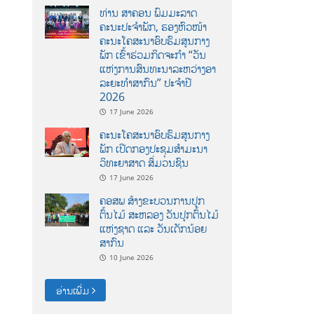
ທ່ານ ສາຄອນ ພົມມະລາດ
ຄະນະປະຈໍາພັກ, ຮອງຫົວໜ້າ
ຄະນະໂຄສະນາອົບຮົມສູນກາງ
ພັກ ເຂົ້າຮ່ວມກິດຈະກຳ “ວັນ
ແຫ່ງການສົນທະນາລະຫວ່າງອາ
ລະຍະທຳສາກົນ” ປະຈຳປີ
2026
17 June 2026
ຄະນະໂຄສະນາອົບຮົມສູນກາງ
ພັກ ເປີດກອງປະຊຸມສຳມະນາ
ວິທະຍາສາດ ສຶ່ມວນຊົນ
17 June 2026
ຄອສພ ສ້າງຂະບວນການປູກ
ຕົ້ນໄມ້ ສະຫລອງ ວັນປູກຕົ້ນໄມ້
ແຫ່ງຊາດ ແລະ ວັນເດັກນ້ອຍ
ສາກົນ
10 June 2026
ອ່ານເພີ່ມ