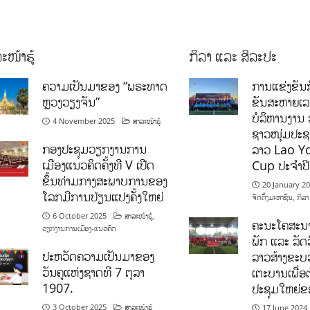
ະໜ້າຮູ້
ກິລາ ແລະ ສິລະປະ
ຄວາມເປັນມາຂອງ “ພຣະທາດ
ການແຂ່ງຂັນກ
ຫຼວງວຽງຈັນ”
ຂັນສະຫາຍເ
ບໍລິຫານງານ 
4 November 2025
ສາລະໜ້າຮູ້
ຊາວໜຸ່ມປະຊາ
ກອງປະຊຸມວຽກງານການ
ລາວ Lao Y
ເມືອງແນວຄິດຄັ້ງທີ V ເປີດ
Cup ປະຈຳປ
ຂຶ້ນທ່າມກາງສະພາບການຂອງ
20 January 2
ໂລກມີການປ່ຽນແປງຄັ້ງໃຫຍ່
ຈັດຕັ້ງມະຫາຊົນ
,
ກິລາ
6 October 2025
ສາລະໜ້າຮູ້
,
ຄະນະໂຄສະນາ
ວຽກງານການເມືອງ-ແນວຄິດ
ພັກ ແລະ ລັດວ
ປະຫວັດຄວາມເປັນມາຂອງ
ລາວສ້າງຂະບວ
ວັນຄູແຫ່ງຊາດທີ 7 ຕຸລາ
ເຕະບານເພື່ອ
1907.
ປະຊຸມໃຫຍ່ຂ
3 October 2025
ສາລະໜ້າຮູ້
17 June 2024