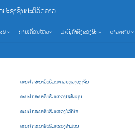
ກປະຊາຊົນປະຕິວັດລາວ
ອສພ
ການເຄື່ອນໄຫວ
ມະຕິ,ຄຳສັ່ງຂອງພັກ
ວາລະສານ
ຄະນະໂຄສະນາອົບຮົມນະຄອນຫຼວງວຽງຈັນ
ຄະນະໂຄສະນາອົບຮົມແຂວງໄຊສົມບູນ
ຄະນະໂຄສະນາອົບຮົມແຂວງບໍລິຄິໄຊ
ຄະນະໂຄສະນາອົບຮົມແຂວງຄຳມ່ວນ