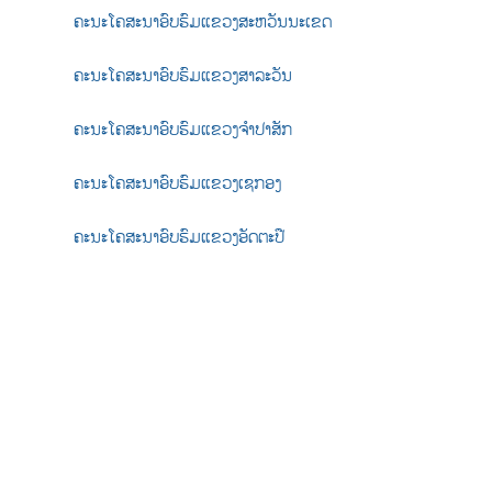
ຄະນະໂຄສະນາອົບຮົມແຂວງສະຫວັນນະເຂດ
ຄະນະໂຄສະນາອົບຮົມແຂວງສາລະວັນ
ຄະນະໂຄສະນາອົບຮົມແຂວງຈຳປາສັກ
ຄະນະໂຄສະນາອົບຮົມແຂວງເຊກອງ
ຄະນະໂຄສະນາອົບຮົມແຂວງອັດຕະປື