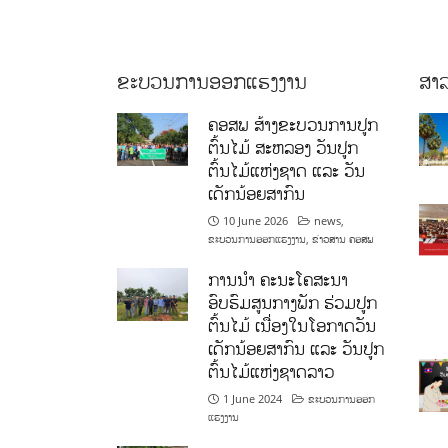
ຂະບວນການອອກແຮງງານ
ສາລ
ຄອສພ ສ້າງຂະບວນການປູກ
ຕົ້ນໄມ້ ສະຫລອງ ວັນປູກ
ຕົ້ນໄມ້ແຫ່ງຊາດ ແລະ ວັນ
ເດັກນ້ອຍສາກົນ
10 June 2026
news
,
ຂະບວນການອອກແຮງງານ
,
ຂ່າວສານ ຄອສພ
ການນໍາ ຄະນະໂຄສະນາ
ອົບຮົມສູນກາງພັກ ຮ່ວມປູກ
ຕົ້ນໄມ້ ເນື່ອງໃນໂອກາດວັນ
ເດັກນ້ອຍສາກົນ ແລະ ວັນປູກ
ຕົ້ນໄມ້ແຫ່ງຊາດລາວ
1 June 2024
ຂະບວນການອອກ
ແຮງງານ