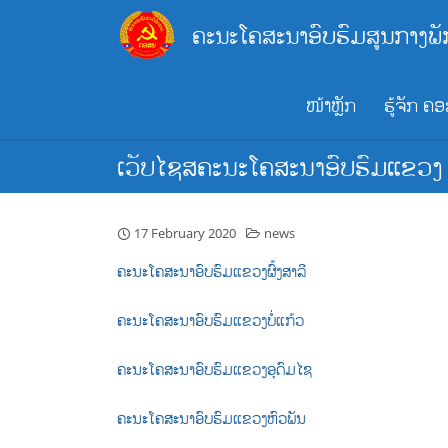
Skip
ຄະນະໂຄສະນາອົບຮົມສູນກາງພັ
to
content
ໜ້າຫຼັກ
ຮູ້ຈັກ ຄ
ເວັບໄຊສຄະນະໂຄສະນາອົບຮົມແຂວງ
17 February 2020
news
ຄະນະໂຄສະນາອົບຮົມແຂວງຜົ້ງສາລີ
ຄະນະໂຄສະນາອົບຮົມແຂວງບໍ່ແກ້ວ
ຄະນະໂຄສະນາອົບຮົມແຂວງອຸດົມໄຊ
ຄະນະໂຄສະນາອົບຮົມແຂວງຫົວພັນ