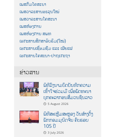
ເພສກົມໂຄສະນາ
ເພສວາລະສານອະລຸນໃໝ່
ເພສວາລະສານໂຄສະນາ
ເພສຫ້ອງການ
ເພສຫ້ອງການ ສພທ
ເອກະສານສຶກສາອົບຮົມ(ໃໝ່)
ເອກະສານເຊື່ອມຊືມ ແລະ ເຜີຍແຜ່
ເອກະສານໂຄສະນາ-ປາຖະກະຖາ
ຂ່າວສານ
ພິທີລົງນາມບົດບັນທຶກຄວາມ
ເຂົ້າໃຈຮ່ວມມື ເພື່ອພັດທະນາ
ບຸກຄະລາກອນສື່ມວນຊົນລາວ
5 August 2026
ພິທີສະເຫຼີມສະຫຼອງ ວັນສ້າງຕັ້ງ
ພັກກອມມູນິດຈີນ ຄົບຮອບ
105 ປີ
3 July 2026