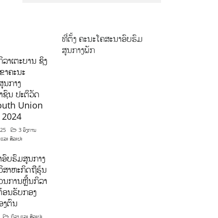
ທີ່ຕັ້ງ ຄະນະໂຄສະນາອົບຮົມ
ສູນກາງພັກ
ິລາເຕະບານ ຊິງ
ລຂາຄະນະ
ສູນກາງ
ຊົນ ປະຕິວັດ
outh Union
ີ 2024
025
3 ອົງການ
 ແລະ ສິລະປະ
ອົບຮົມສູນກາງ
ິສາຫະກິດຖືຮຸ້ນ
ນການຫຼີ້ນກິລາ
ຕ້ອນຮັບກອງ
ອງຕົນ
ກິລາ ແລະ ສິລະປະ