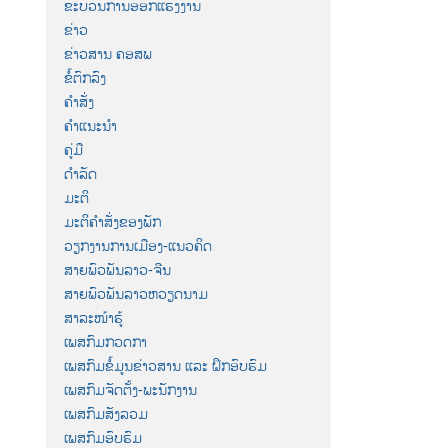
ຂະບວນການອອກແຮງງານ
ຂ່າວ
ຂ່າວສານ ຄອສພ
ຂໍ້ຕົກລົງ
ຄຳສັ່ງ
ຄຳແນະນຳ
ຄູ່ມື
ດຳລັດ
ມະຕິ
ມະຕິຄຳສັ່ງຂອງພັກ
ວຽກງານການເມືອງ-ແນວຄິດ
ສາຍພົວພັນລາວ-ຈີນ
ສາຍພົວພັນລາວຫວຽດນາມ
ສາລະໜ້າຮູ້
ເພສກົມກວດກາ
ເພສກົມຂໍ້ມູນຂ່າວສານ ແລະ ຝຶກອົບຮົມ
ເພສກົມຈັດຕັ້ງ-ພະນັກງານ
ເພສກົມສັງລວມ
ເພສກົມອົບຮົມ