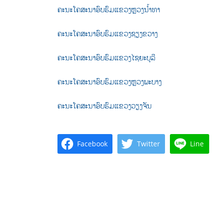
ຄະນະໂຄສະນາອົບຮົມແຂວງຫຼວງນ້ຳທາ
ຄະນະໂຄສະນາອົບຮົມແຂວງຊຽງຂວາງ
ຄະນະໂຄສະນາອົບຮົມແຂວງໄຊຍະບູລີ
ຄະນະໂຄສະນາອົບຮົມແຂວງຫຼວງພະບາງ
ຄະນະໂຄສະນາອົບຮົມແຂວງວຽງຈັນ
Facebook
Twitter
Line