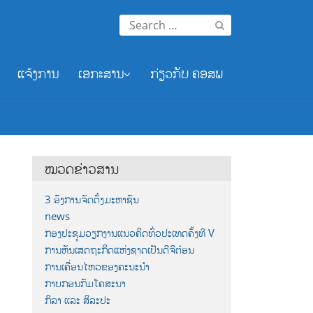
Search
for:
ແຈ້ງການ
ເອກະສານ
ກ່ຽວກັບ ຄອສພ
ໝວດຂ່າວສານ
3 ອົງການຈັດຕັ້ງມະຫາຊົນ
news
ກອງປະຊຸມວຽກງານແນວຄິດທົ່ວປະເທດຄັ້ງທີ V
ການຫັນເສດຖະກິດແຫ່ງຊາດເປັນດີຈີຕ໋ອນ
ການເຄື່ອນໄຫວຂອງຄະນະນຳ
ກາບກອນກົມໂຄສະນາ
ກິລາ ແລະ ສິລະປະ