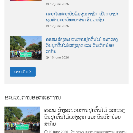
17 June 2026
ຄະນະໂຄສະນາອົບຮົມສູນກາງພັກ ເປີດກອງປະ
ຊຸມສຳມະນາວິທະຍາສາດ ສຶ່ມວນຊົນ
17 June 2026
ຄອສພ ສ້າງຂະບວນການປູກຕົ້ນໄມ້ ສະຫລອງ
ວັນປູກຕົ້ນໄມ້ແຫ່ງຊາດ ແລະ ວັນເດັກນ້ອຍ
ສາກົນ
10 June 2026
ອ່ານເພີ່ມ
ຂະບວນການອອກແຮງງານ
ຄອສພ ສ້າງຂະບວນການປູກຕົ້ນໄມ້ ສະຫລອງ
ວັນປູກຕົ້ນໄມ້ແຫ່ງຊາດ ແລະ ວັນເດັກນ້ອຍ
ສາກົນ
10 June 2026
news
,
ຂະບວນການອອກແຮງງານ
,
ຂ່າວສານ