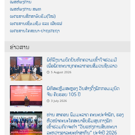
ເພສຫ້ອງການ
ເພສຫ້ອງການ ສພທ
ເອກະສານສຶກສາອົບຮົມ(ໃໝ່)
ເອກະສານເຊື່ອມຊືມ ແລະ ເຜີຍແຜ່
ເອກະສານໂຄສະນາ-ປາຖະກະຖາ
ຂ່າວສານ
ພິທີລົງນາມບົດບັນທຶກຄວາມເຂົ້າໃຈຮ່ວມມື
ເພື່ອພັດທະນາບຸກຄະລາກອນສື່ມວນຊົນລາວ
5 August 2026
ພິທີສະເຫຼີມສະຫຼອງ ວັນສ້າງຕັ້ງພັກກອມມູນິດ
ຈີນ ຄົບຮອບ 105 ປີ
3 July 2026
ທ່ານ ສາຄອນ ພົມມະລາດ ຄະນະປະຈໍາພັກ, ຮອງ
ຫົວໜ້າຄະນະໂຄສະນາອົບຮົມສູນກາງພັກ
ເຂົ້າຮ່ວມກິດຈະກຳ “ວັນແຫ່ງການສົນທະນາ
ລະຫວ່າງອາລະຍະທຳສາກົນ” ປະຈຳປີ 2026