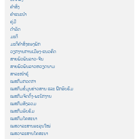
ຄຳສັ່ງ
ຄຳແນະນຳ
ຄູ່ມື
ດຳລັດ
ມະຕິ
ມະຕິຄຳສັ່ງຂອງພັກ
ວຽກງານການເມືອງ-ແນວຄິດ
ສາຍພົວພັນລາວ-ຈີນ
ສາຍພົວພັນລາວຫວຽດນາມ
ສາລະໜ້າຮູ້
ເພສກົມກວດກາ
ເພສກົມຂໍ້ມູນຂ່າວສານ ແລະ ຝຶກອົບຮົມ
ເພສກົມຈັດຕັ້ງ-ພະນັກງານ
ເພສກົມສັງລວມ
ເພສກົມອົບຮົມ
ເພສກົມໂຄສະນາ
ເພສວາລະສານອະລຸນໃໝ່
ເພສວາລະສານໂຄສະນາ