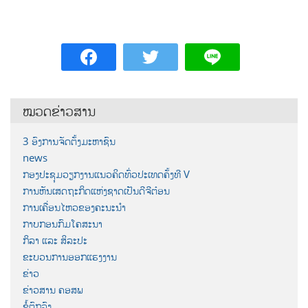
ໝວດຂ່າວສານ
3 ອົງການຈັດຕັ້ງມະຫາຊົນ
news
ກອງປະຊຸມວຽກງານແນວຄິດທົ່ວປະເທດຄັ້ງທີ V
ການຫັນເສດຖະກິດແຫ່ງຊາດເປັນດີຈີຕ໋ອນ
ການເຄື່ອນໄຫວຂອງຄະນະນຳ
ກາບກອນກົມໂຄສະນາ
ກິລາ ແລະ ສິລະປະ
ຂະບວນການອອກແຮງງານ
ຂ່າວ
ຂ່າວສານ ຄອສພ
ຂໍ້ຕົກລົງ