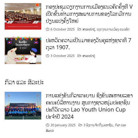
ກອງປະຊຸມວຽກງານການເມືອງແນວຄິດຄັ້ງທີ V
ເປີດຂຶ້ນທ່າມກາງສະພາບການຂອງໂລກມີການ
ປ່ຽນແປງຄັ້ງໃຫຍ່
6 October 2025
ສາລະໜ້າຮູ້
,
ວຽກງານການເມືອງ-ແນວຄິດ
ປະຫວັດຄວາມເປັນມາຂອງວັນຄູແຫ່ງຊາດທີ 7
ຕຸລາ 1907.
3 October 2025
ສາລະໜ້າຮູ້
ກິລາ ແລະ ສິລະປະ
ການແຂ່ງຂັນກິລາເຕະບານ ຊິງຂັນສະຫາຍເລຂາ
ຄະນະບໍລິຫານງານ ສູນກາງຊາວໜຸ່ມປະຊາຊົນ
ປະຕິວັດລາວ Lao Youth Union Cup
ປະຈຳປີ 2024
20 January 2025
3 ອົງການຈັດຕັ້ງມະຫາຊົນ
,
ກິລາ ແລະ
ສິລະປະ