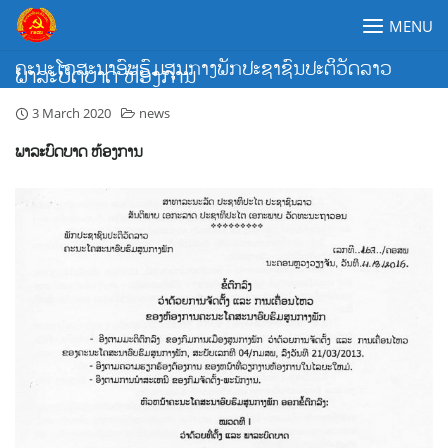
Skip
MENU
to
content
ຄະນະໂຄສະນາອົບຮົມສູນກາງພັກປະຊາຊົນປະຕິວັດລາວ
ພາລະບົດບາດ ຫ້ອງການ
3 March 2020
news
ພາລະບົດບາດ ຫ້ອງການ