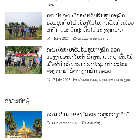
ຄອສພ
ການນໍາ ຄະນະໂຄສະນາອົບຮົມສູນກາງພັກ
ຮ່ວມປູກຕົ້ນໄມ້ ເນື່ອງໃນໂອກາດວັນເດັກນ້ອຍ
ສາກົນ ແລະ ວັນປູກຕົ້ນໄມ້ແຫ່ງຊາດລາວ
1 June 2024
ຂະບວນການອອກແຮງງານ
ຄະນະໂຄສະນາອົບຮົມສູນກາງພັກ ອອກ
ແຮງງານອານາໄມສໍາ ນັກງານ ແລະ ປູກຕົ້ນໄມ້
ເພື່ອຂໍ່ານັບຮັບຕ້ອນກອງປະຊຸມກາງ ສະໄໝ
ຂອງຄະນະບໍລິຫານງານພັກ ຄອສພ.
17 July 2023
ຂ່າວສານ ຄອສພ
,
ຂະບວນການອອກແຮງງານ
ສາລະໜ້າຮູ້
ຄວາມເປັນມາຂອງ “ພຣະທາດຫຼວງວຽງຈັນ”
4 November 2025
ສາລະໜ້າຮູ້