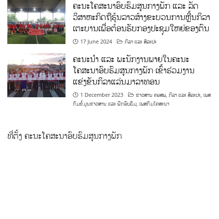
ຄະນະໂຄສະນາອົບຮົມສູນກາງພັກ ແລະ ລັດ
ວິສາຫະກິດຖືຮຸ້ນລາວສ້າງຂະບວນການຫຼີ້ນກິລາ
ເຕະບານເພື່ອຕ້ອນຮັບກອງປະຊຸມໃຫຍ່ຂອງຕົນ
17 June 2024
ກິລາ ແລະ ສິລະປະ
ຄະນະນຳ ແລະ ພະນັກງານພາຍໃນຄະນະ
ໂຄສະນາອົບຮົມສູນກາງພັກ ເຂົ້າຮ່ວມງານ
ແຂ່ງຂັນກິລາແລ່ນມາລາທອນ
1 December 2023
ຂ່າວສານ ຄອສພ
,
ກິລາ ແລະ ສິລະປະ
,
ເພສ
ກົມຂໍ້ມູນຂ່າວສານ ແລະ ຝຶກອົບຮົມ
,
ເພສກົມໂຄສະນາ
ທີ່ຕັ້ງ ຄະນະໂຄສະນາອົບຮົມສູນກາງພັກ