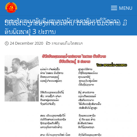
Skip
MENU
to
content
ຄະນະໂຄສະນາອົບຮົມສູນກາງພັກປະຊາຊົນປະຕິວັດລາວ
ວິທີເຮັດວຽກຂອງທ່ານປະທານ ໄກສອນ ພົມວິຫານ ມີ
ອັນພິເສດຢູ່ 3 ປະການ
24 December 2020
ກາບກອນກົມໂຄສະນາ