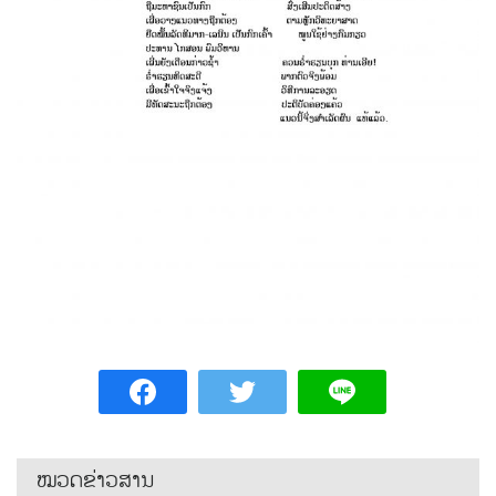
ໝວດຂ່າວສານ