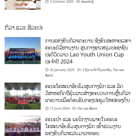
3 October 2025
ສາລະໜ້າຮູ້
ກິລາ ແລະ ສິລະປະ
ການແຂ່ງຂັນກິລາເຕະບານ ຊິງຂັນສະຫາຍເລຂາ
ຄະນະບໍລິຫານງານ ສູນກາງຊາວໜຸ່ມປະຊາຊົນ
ປະຕິວັດລາວ Lao Youth Union Cup
ປະຈຳປີ 2024
20 January 2025
3 ອົງການຈັດຕັ້ງມະຫາຊົນ
,
ກິລາ ແລະ
ສິລະປະ
ຄະນະໂຄສະນາອົບຮົມສູນກາງພັກ ແລະ ລັດ
ວິສາຫະກິດຖືຮຸ້ນລາວສ້າງຂະບວນການຫຼີ້ນກິລາ
ເຕະບານເພື່ອຕ້ອນຮັບກອງປະຊຸມໃຫຍ່ຂອງຕົນ
17 June 2024
ກິລາ ແລະ ສິລະປະ
ຄະນະນຳ ແລະ ພະນັກງານພາຍໃນຄະນະ
ໂຄສະນາອົບຮົມສູນກາງພັກ ເຂົ້າຮ່ວມງານ
ແຂ່ງຂັນກິລາແລ່ນມາລາທອນ