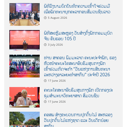
ພິທີລົງນາມບົດບັນທຶກຄວາມເຂົ້າໃຈຮ່ວມມື
ເພື່ອພັດທະນາບຸກຄະລາກອນສື່ມວນຊົນລາວ
5 August 2026
ພິທີສະເຫຼີມສະຫຼອງ ວັນສ້າງຕັ້ງພັກກອມມູນິດ
ຈີນ ຄົບຮອບ 105 ປີ
3 July 2026
ທ່ານ ສາຄອນ ພົມມະລາດ ຄະນະປະຈໍາພັກ, ຮອງ
ຫົວໜ້າຄະນະໂຄສະນາອົບຮົມສູນກາງພັກ
ເຂົ້າຮ່ວມກິດຈະກຳ “ວັນແຫ່ງການສົນທະນາ
ລະຫວ່າງອາລະຍະທຳສາກົນ” ປະຈຳປີ 2026
17 June 2026
ຄະນະໂຄສະນາອົບຮົມສູນກາງພັກ ເປີດກອງປະ
ຊຸມສຳມະນາວິທະຍາສາດ ສຶ່ມວນຊົນ
17 June 2026
ຄອສພ ສ້າງຂະບວນການປູກຕົ້ນໄມ້ ສະຫລອງ
ວັນປູກຕົ້ນໄມ້ແຫ່ງຊາດ ແລະ ວັນເດັກນ້ອຍ
ສາກົນ