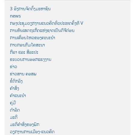
3 ອົງການຈັດຕັ້ງມະຫາຊົນ
news
ກອງປະຊຸມວຽກງານແນວຄິດທົ່ວປະເທດຄັ້ງທີ V
ການຫັນເສດຖະກິດແຫ່ງຊາດເປັນດີຈີຕ໋ອນ
ການເຄື່ອນໄຫວຂອງຄະນະນຳ
ກາບກອນກົມໂຄສະນາ
ກິລາ ແລະ ສິລະປະ
ຂະບວນການອອກແຮງງານ
ຂ່າວ
ຂ່າວສານ ຄອສພ
ຂໍ້ຕົກລົງ
ຄຳສັ່ງ
ຄຳແນະນຳ
ຄູ່ມື
ດຳລັດ
ມະຕິ
ມະຕິຄຳສັ່ງຂອງພັກ
ວຽກງານການເມືອງ-ແນວຄິດ