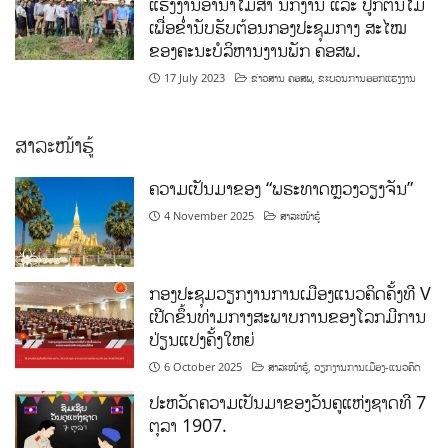
ແຮງງານອານາໄມສໍາ ນັກງານ ແລະ ປູກຕົ້ນໄມ້
ເພື່ອຂໍ່ານັບຮັບຕ້ອນກອງປະຊຸມກາງ ສະໄໝ
ຂອງຄະນະບໍລິຫານງານພັກ ຄອສພ.
17 July 2023
ຂ່າວສານ ຄອສພ
,
ຂະບວນການອອກແຮງງານ
ສາລະໜ້າຮູ້
ຄວາມເປັນມາຂອງ “ພຣະທາດຫຼວງວຽງຈັນ”
4 November 2025
ສາລະໜ້າຮູ້
ກອງປະຊຸມວຽກງານການເມືອງແນວຄິດຄັ້ງທີ V
ເປີດຂຶ້ນທ່າມກາງສະພາບການຂອງໂລກມີການ
ປ່ຽນແປງຄັ້ງໃຫຍ່
6 October 2025
ສາລະໜ້າຮູ້
,
ວຽກງານການເມືອງ-ແນວຄິດ
ປະຫວັດຄວາມເປັນມາຂອງວັນຄູແຫ່ງຊາດທີ 7
ຕຸລາ 1907.