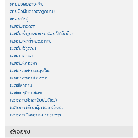
ສາຍພົວພັນລາວ-ຈີນ
ສາຍພົວພັນລາວຫວຽດນາມ
ສາລະໜ້າຮູ້
ເພສກົມກວດກາ
ເພສກົມຂໍ້ມູນຂ່າວສານ ແລະ ຝຶກອົບຮົມ
ເພສກົມຈັດຕັ້ງ-ພະນັກງານ
ເພສກົມສັງລວມ
ເພສກົມອົບຮົມ
ເພສກົມໂຄສະນາ
ເພສວາລະສານອະລຸນໃໝ່
ເພສວາລະສານໂຄສະນາ
ເພສຫ້ອງການ
ເພສຫ້ອງການ ສພທ
ເອກະສານສຶກສາອົບຮົມ(ໃໝ່)
ເອກະສານເຊື່ອມຊືມ ແລະ ເຜີຍແຜ່
ເອກະສານໂຄສະນາ-ປາຖະກະຖາ
ຂ່າວສານ