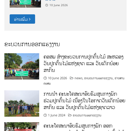
10 June 2026
ອ່ານເພີ່ມ
ຂະບວນການອອກແຮງງານ
ຄອສພ ສ້າງຂະບວນການປູກຕົ້ນໄມ້ ສະຫລອງ
ວັນປູກຕົ້ນໄມ້ແຫ່ງຊາດ ແລະ ວັນເດັກນ້ອຍ
ສາກົນ
10 June 2026
news
,
ຂະບວນການອອກແຮງງານ
,
ຂ່າວສານ
ຄອສພ
ການນໍາ ຄະນະໂຄສະນາອົບຮົມສູນກາງພັກ
ຮ່ວມປູກຕົ້ນໄມ້ ເນື່ອງໃນໂອກາດວັນເດັກນ້ອຍ
ສາກົນ ແລະ ວັນປູກຕົ້ນໄມ້ແຫ່ງຊາດລາວ
1 June 2024
ຂະບວນການອອກແຮງງານ
ຄະນະໂຄສະນາອົບຮົມສູນກາງພັກ ອອກ