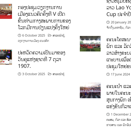
ຊາວໜຸ່ມປະຊາ
ກອງປະຊຸມວຽກງານການ
ລາວ Lao Y
ເມືອງແນວຄິດຄັ້ງທີ V ເປີດ
Cup ປະຈຳປ
ຂຶ້ນທ່າມກາງສະພາບການຂອງ
20 January 2
ໂລກມີການປ່ຽນແປງຄັ້ງໃຫຍ່
ຈັດຕັ້ງມະຫາຊົນ
,
ກິລາ
6 October 2025
ສາລະໜ້າຮູ້
,
ຄະນະໂຄສະນາ
ວຽກງານການເມືອງ-ແນວຄິດ
ພັກ ແລະ ລັດວ
ປະຫວັດຄວາມເປັນມາຂອງ
ລາວສ້າງຂະບວ
ວັນຄູແຫ່ງຊາດທີ 7 ຕຸລາ
ເຕະບານເພື່ອ
1907.
ປະຊຸມໃຫຍ່ຂ
3 October 2025
ສາລະໜ້າຮູ້
17 June 2024
ຄະນະນຳ ແລະ
ພາຍໃນຄະນະ
ສູນກາງພັກ ເຂ
ແຂ່ງຂັນກິລ
1 December 
ຄອສພ
,
ກິລາ ແລະ ສິລ
ຂ່າວສານ ແລະ ຝຶກອົບ