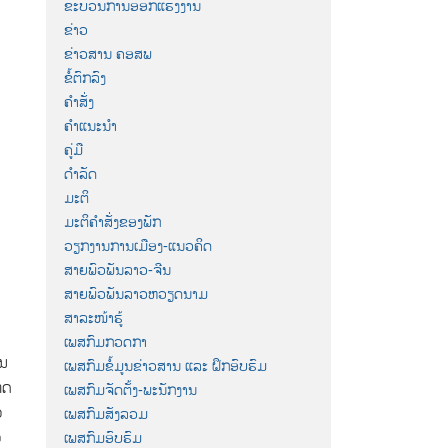
ຂະບວນການອອກແຮງງານ
ຂ່າວ
ຂ່າວສານ ຄອສພ
ຂໍ້ຕົກລົງ
ຄຳສັ່ງ
ຄຳແນະນຳ
ຄູ່ມື
ດຳລັດ
ມະຕິ
ມະຕິຄຳສັ່ງຂອງພັກ
ວຽກງານການເມືອງ-ແນວຄິດ
ສາຍພົວພັນລາວ-ຈີນ
ສາຍພົວພັນລາວຫວຽດນາມ
ສາລະໜ້າຮູ້
ເພສກົມກວດກາ
ານ
ເພສກົມຂໍ້ມູນຂ່າວສານ ແລະ ຝຶກອົບຮົມ
ດ​
ເພສກົມຈັດຕັ້ງ-ພະນັກງານ
​
ເພສກົມສັງລວມ
​
ເພສກົມອົບຮົມ