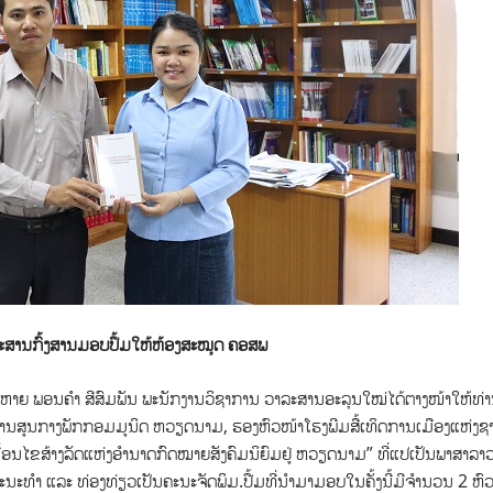
ະສານກົ້ງສານມອບປຶ້ມໃຫ້ຫ້ອງສະໝຸດ ຄອສພ
ຫາຍ​ ພອນຄຳ​ ສີສົມພັນ​ ພະນັກງານວິຊາການ ວາລະສານອະລຸນໃໝ່​ໄດ້ຕາງໜ້າໃຫ້ທ່
ສານ​ສູນກາງພັກກອມມູນິດ ຫວຽດນາມ,​ ຮອງຫົວໜ້າໂຮງພີມສື້ເທິດການເມືອງແຫ່ງຊາ
ນໄຂສ້າງລັດແຫ່ງອຳນາດກົດໝາຍສັງຄົມນິຍົມຢູ່ ຫວຽດນາມ” ທີ່ແປເປັນພາສາລາວ
ນະທຳ ແລະ ທ່ອງທ່ຽວເປັນຄະນະຈັດພິມ.​ປື້ມທີ່ນຳມາມອບໃນຄັ້ງນີ້ມີຈຳນວນ 2 ຫົວ