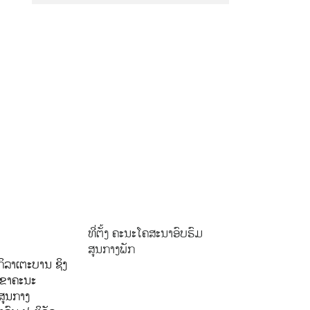
ທີ່ຕັ້ງ ຄະນະໂຄສະນາອົບຮົມ
ສູນກາງພັກ
ິລາເຕະບານ ຊິງ
ລຂາຄະນະ
ສູນກາງ