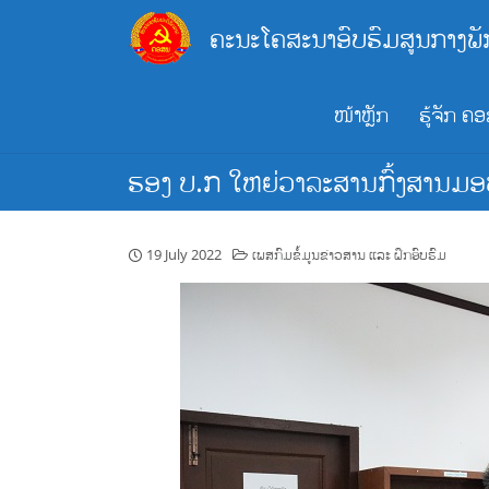
Skip
ຄະນະໂຄສະນາອົບຮົມສູນກາງພັ
to
content
ໜ້າຫຼັກ
ຮູ້ຈັກ ຄ
ຮອງ ບ.ກ ໃຫຍ່ວາລະສານກົ້ງສານມອ
19 July 2022
ເພສກົມຂໍ້ມູນຂ່າວສານ ແລະ ຝຶກອົບຮົມ