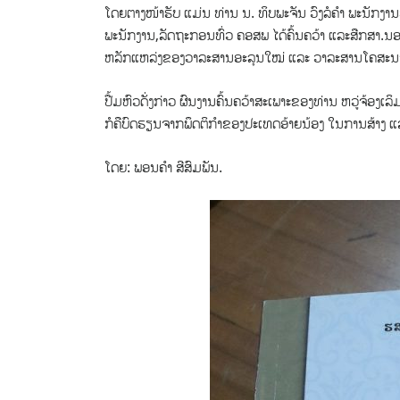
ໂດຍຕາງໜ້າຮັບ ແມ່ນ ທ່ານ ນ. ທິບພະຈັນ ວົງລໍຄຳ ພະນັກງານວ
ພະນັກງານ,​ລັດຖະກອນທົ່ວ ຄອສພ ໄດ້ຄົ້ນຄວ້າ ແລະສືກສາ.​
ຫລັກແຫລ່ງຂອງວາລະສານອະລຸນໃໝ່ ແລະ​ ວາລະສານໂຄສະນາຕື
ປື້ມຫົວດັ່ງກ່າວ ຜົນງານຄົ້ນຄວ້າສະເພາະຂອງທ່ານ ຫວູ່ຈ້ອງ
ກໍຄືບົດຮຽນຈາກພຶດຕິກຳຂອງປະເທດອ້າຍນ້ອງ ໃນ​ການສ້າງ​ ແລ
ໂດຍ: ພອນຄຳ ສີສົມພັນ.