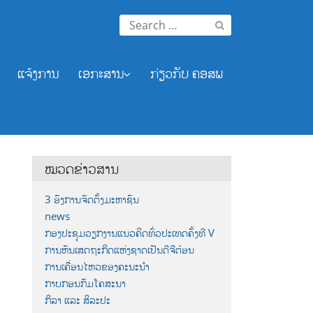
Search
for:
ແຈ້ງການ
ເອກະສານ
ກ່ຽວກັບ ຄອສພ
ໝວດຂ່າວສານ
3 ອົງການຈັດຕັ້ງມະຫາຊົນ
news
ກອງປະຊຸມວຽກງານແນວຄິດທົ່ວປະເທດຄັ້ງທີ V
ການຫັນເສດຖະກິດແຫ່ງຊາດເປັນດີຈີຕ໋ອນ
ການເຄື່ອນໄຫວຂອງຄະນະນຳ
ກາບກອນກົມໂຄສະນາ
ກິລາ ແລະ ສິລະປະ