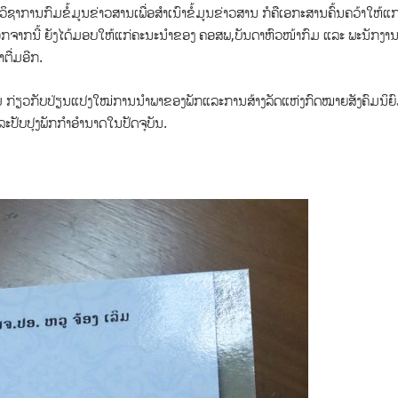
ິຊາການກົມຂໍ້ມູນຂ່າວສານເພື່ອສຳເນົາຂໍ້ມູນຂ່າວສານ ກໍຄືເອກະສານຄົ້ນຄວ້າໃຫ້ແກ
ນອກຈາກນີ້ ຍັງໄດ້ມອບໃຫ້ແກ່ຄະນະນຳຂອງ ຄອສພ,​ບັນດາຫົວໜ້າກົມ ແລະ​ ພະນັກງາ
່ມອີກ.​
ເລິມ​ ກ່ຽວກັບປ່ຽນແປງໃໝ່ການນຳພາຂອງພັກ​ແລະ​ການສ້າງລັດແຫ່ງກົດໝາຍສັງຄົມນິຍ
ະ​ປັບປຸງພັກກຳອຳນາດໃນປັດຈຸບັນ.​