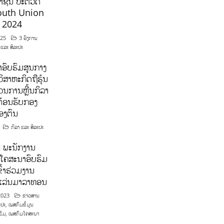
ຊົນ ປະຕິວັດ
outh Union
ີ 2024
025
3 ອົງການ
 ແລະ ສິລະປະ
ອົບຮົມສູນກາງ
ິສາຫະກິດຖືຮຸ້ນ
ນການຫຼີ້ນກິລາ
ຕ້ອນຮັບກອງ
ອງຕົນ
ກິລາ ແລະ ສິລະປະ
 ພະນັກງານ
ໂຄສະນາອົບຮົມ
ົ້າຮ່ວມງານ
າແລ່ນມາລາທອນ
2023
ຂ່າວສານ
ະປະ
,
ເພສກົມຂໍ້ມູນ
ຮົມ
,
ເພສກົມໂຄສະນາ