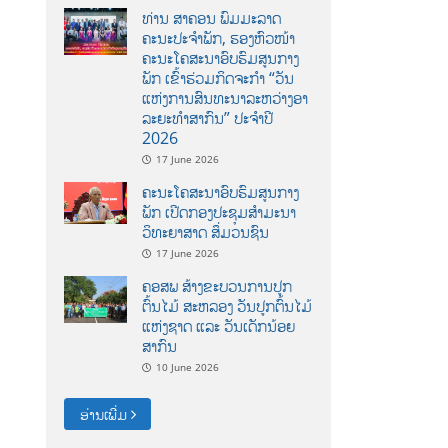
ທ່ານ ສາຄອນ ພົມມະລາດ
ຄະນະປະຈໍາພັກ, ຮອງຫົວໜ້າ
ຄະນະໂຄສະນາອົບຮົມສູນກາງ
ພັກ ເຂົ້າຮ່ວມກິດຈະກຳ “ວັນ
ແຫ່ງການສົນທະນາລະຫວ່າງອາ
ລະຍະທຳສາກົນ” ປະຈຳປີ
2026
17 June 2026
ຄະນະໂຄສະນາອົບຮົມສູນກາງ
ພັກ ເປີດກອງປະຊຸມສຳມະນາ
ວິທະຍາສາດ ສຶ່ມວນຊົນ
17 June 2026
ຄອສພ ສ້າງຂະບວນການປູກ
ຕົ້ນໄມ້ ສະຫລອງ ວັນປູກຕົ້ນໄມ້
ແຫ່ງຊາດ ແລະ ວັນເດັກນ້ອຍ
ສາກົນ
10 June 2026
ອ່ານເພີ່ມ