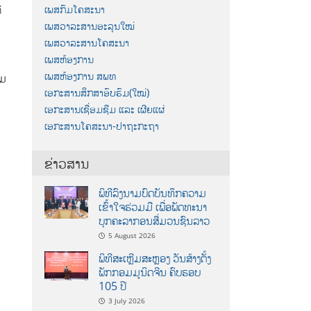
່
ເພສກົມໂຄສະນາ
ເພສວາລະສານອະລຸນໃໝ່
ນ
ເພສວາລະສານໂຄສະນາ
ເພສຫ້ອງການ
ເພສຫ້ອງການ ສພທ
ົມ
ເອກະສານສຶກສາອົບຮົມ(ໃໝ່)
ເອກະສານເຊື່ອມຊືມ ແລະ ເຜີຍແຜ່
ເອກະສານໂຄສະນາ-ປາຖະກະຖາ
ຂ່າວສານ
ພິທີລົງນາມບົດບັນທຶກຄວາມ
ເຂົ້າໃຈຮ່ວມມື ເພື່ອພັດທະນາ
ບຸກຄະລາກອນສື່ມວນຊົນລາວ
5 August 2026
ພິທີສະເຫຼີມສະຫຼອງ ວັນສ້າງຕັ້ງ
ພັກກອມມູນິດຈີນ ຄົບຮອບ
105 ປີ
3 July 2026