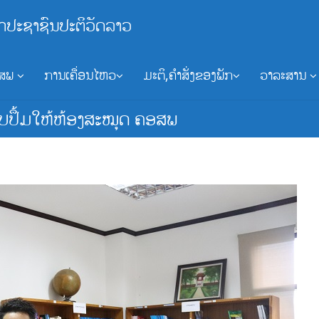
ກປະຊາຊົນປະຕິວັດລາວ
ອສພ
ການເຄື່ອນໄຫວ
ມະຕິ,ຄຳສັ່ງຂອງພັກ
ວາລະສານ
ບປຶ້ມໃຫ້ຫ້ອງສະໝຸດ ຄອສພ