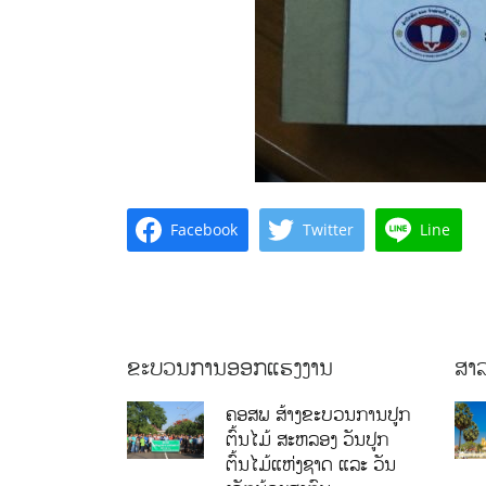
Facebook
Twitter
Line
ຂະບວນການອອກແຮງງານ
ສາລ
ຄອສພ ສ້າງຂະບວນການປູກ
ຕົ້ນໄມ້ ສະຫລອງ ວັນປູກ
ຕົ້ນໄມ້ແຫ່ງຊາດ ແລະ ວັນ