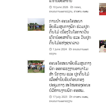
ເດັກນ້ອຍສາກົນ
10 June 2026
news
,
ຂະບວນການອອກແຮງງານ
,
ຂ່າວສານ ຄອສພ
ການນໍາ ຄະນະໂຄສະນາ
ອົບຮົມສູນກາງພັກ ຮ່ວມປູກ
ຕົ້ນໄມ້ ເນື່ອງໃນໂອກາດວັນ
ເດັກນ້ອຍສາກົນ ແລະ ວັນປູກ
ຕົ້ນໄມ້ແຫ່ງຊາດລາວ
1 June 2024
ຂະບວນການອອກ
ແຮງງານ
ຄະນະໂຄສະນາອົບຮົມສູນກາງ
ພັກ ອອກແຮງງານອານາໄມ
ສໍາ ນັກງານ ແລະ ປູກຕົ້ນໄມ້
ເພື່ອຂໍ່ານັບຮັບຕ້ອນກອງ
ປະຊຸມກາງ ສະໄໝຂອງຄະນະ
ບໍລິຫານງານພັກ ຄອສພ.
17 July 2023
ຂ່າວສານ ຄອສພ
,
ຂະບວນການອອກແຮງງານ