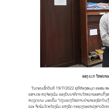
ຮອງ ບ.ກ ໃຫຍ່ວາລ
ໃນຕອນເຊົ້າວັນທີ 19/7/2022 ຢູ່ທີ່ຫ້ອງສະມຸດ ຄອສພ​ ສະ
ຮສຈ.​ປອ​ ຫວູ່ຈ້ອງເລິມ ຮອງບັນນາທິການໃຫຍ່ວາລະສານກົ້ງ
ຫວຽດນາມ ມອບປື້ມ “ປ່ຽນແປງໃໝ່ການນຳພາຂອງພັກໃນເງື່ອ
ແລະ​ ຈັດພິມໂດຍໂຮງພິມ ແຫ່ງລັດ ກະຊວງຖະແຫລ່ງຂ່າວວັດທະ