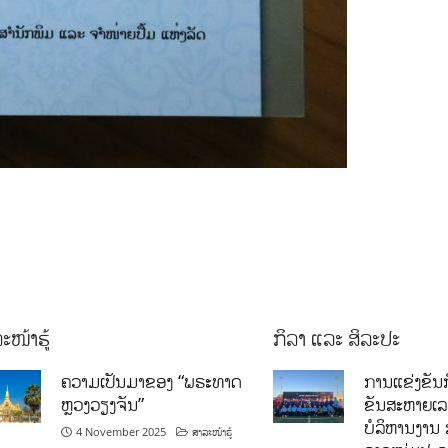
ະໜ້າຮູ້
ກິລາ ແລະ ສິລະປະ
ຄວາມເປັນມາຂອງ “ພຣະທາດ
ການແຂ່ງຂັນກ
ຫຼວງວຽງຈັນ”
ຂັນສະຫາຍເ
ບໍລິຫານງານ 
4 November 2025
ສາລະໜ້າຮູ້