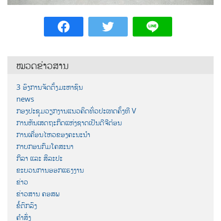
ໝວດຂ່າວສານ
3 ອົງການຈັດຕັ້ງມະຫາຊົນ
news
ກອງປະຊຸມວຽກງານແນວຄິດທົ່ວປະເທດຄັ້ງທີ V
ການຫັນເສດຖະກິດແຫ່ງຊາດເປັນດີຈີຕ໋ອນ
ການເຄື່ອນໄຫວຂອງຄະນະນຳ
ກາບກອນກົມໂຄສະນາ
ກິລາ ແລະ ສິລະປະ
ຂະບວນການອອກແຮງງານ
ຂ່າວ
ຂ່າວສານ ຄອສພ
ຂໍ້ຕົກລົງ
ຄຳສັ່ງ