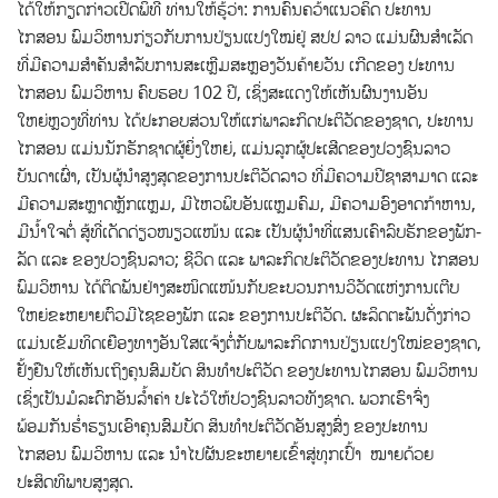
ໄດ້ໃຫ້ກຽດກ່າວເປີດພິທີ ທ່ານໃຫ້ຮູ້ວ່າ: ການຄົ້ນຄວ້າແນວຄິດ ປະທານ
ໄກສອນ ພົມວິຫານກ່ຽວກັບການປ່ຽນແປງໃໝ່ຢູ່ ສປປ ລາວ ແມ່ນຜົນສຳເລັດ
ທີ່ມີຄວາມສຳຄັນສຳລັບການສະເຫຼີມສະຫຼອງວັນຄ້າຍວັນ ເກີດຂອງ ປະທານ
ໄກສອນ ພົມວິຫານ ຄົບຮອບ 102 ປີ, ເຊິ່ງສະແດງໃຫ້ເຫັນຜົນງານອັນ
ໃຫຍ່ຫຼວງທີ່ທ່ານ ໄດ້ປະກອບສ່ວນໃຫ້ແກ່ພາລະກິດປະຕິວັດຂອງຊາດ, ປະທານ
ໄກສອນ ແມ່ນນັກຮັກຊາດຜູ້ຍິ່ງໃຫຍ່, ແມ່ນລູກຜູ້ປະເສີດຂອງປວງຊົນລາວ
ບັນດາເຜົ່າ, ເປັນຜູ້ນໍາສູງສຸດຂອງການປະຕິວັດລາວ ທີ່ມີຄວາມປີຊາສາມາດ ແລະ
ມີຄວາມສະຫຼາດຫຼັກແຫຼມ, ມີໄຫວພິບອັນແຫຼມຄົມ, ມີຄວາມອົງອາດກ້າຫານ,
ມີນໍ້າໃຈຕໍ່ ສູ້ທີ່ເດັດດ່ຽວໜຽວແໜ້ນ ແລະ ເປັນຜູ້ນໍາທີ່ແສນເຄົາລົບຮັກຂອງພັກ-
ລັດ ແລະ ຂອງປວງຊົນລາວ; ຊີວິດ ແລະ ພາລະກິດປະຕິວັດຂອງປະທານ ໄກສອນ
ພົມວິຫານ ໄດ້ຕິດພັນຢ່າງສະໜິດແໜ້ນກັບຂະບວນການວິວັດແຫ່ງການເຕີບ
ໃຫຍ່ຂະຫຍາຍຕົວມີໄຊຂອງພັກ ແລະ ຂອງການປະຕິວັດ. ຜະລິດຕະພັນດັ່ງກ່າວ
ແມ່ນເຂັມທິດເຍືອງທາງອັນໃສແຈ້ງຕໍ່ກັບພາລະກິດການປ່ຽນແປງໃໝ່ຂອງຊາດ,
ຢັ້ງຢືນໃຫ້ເຫັນເຖິງຄຸນສົມບັດ ສິນທໍາປະຕິວັດ ຂອງປະທານໄກສອນ ພົມວິຫານ
ເຊິ່ງເປັນມໍລະດົກອັນລໍ້າຄ່າ ປະໄວ້ໃຫ້ປວງຊົນລາວທັງຊາດ. ພວກເຮົາຈົ່ງ
ພ້ອມກັນຮໍ່າຮຽນເອົາຄຸນສົມບັດ ສິນທໍາປະຕິວັດອັນສູງສົ່ງ ຂອງປະທານ
ໄກສອນ ພົມວິຫານ ແລະ ນຳໄປຜັນຂະຫຍາຍເຂົ້າສູ່ທຸກເປົ້າ ໝາຍດ້ວຍ
ປະສິດທິພາບສູງສຸດ.