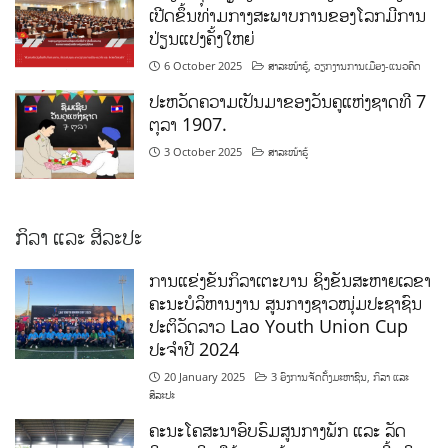
ເປີດຂຶ້ນທ່າມກາງສະພາບການຂອງໂລກມີການ
ປ່ຽນແປງຄັ້ງໃຫຍ່
6 October 2025
ສາລະໜ້າຮູ້
,
ວຽກງານການເມືອງ-ແນວຄິດ
ປະຫວັດຄວາມເປັນມາຂອງວັນຄູແຫ່ງຊາດທີ 7
ຕຸລາ 1907.
3 October 2025
ສາລະໜ້າຮູ້
ກິລາ ແລະ ສິລະປະ
ການແຂ່ງຂັນກິລາເຕະບານ ຊິງຂັນສະຫາຍເລຂາ
ຄະນະບໍລິຫານງານ ສູນກາງຊາວໜຸ່ມປະຊາຊົນ
ປະຕິວັດລາວ Lao Youth Union Cup
ປະຈຳປີ 2024
20 January 2025
3 ອົງການຈັດຕັ້ງມະຫາຊົນ
,
ກິລາ ແລະ
ສິລະປະ
ຄະນະໂຄສະນາອົບຮົມສູນກາງພັກ ແລະ ລັດ