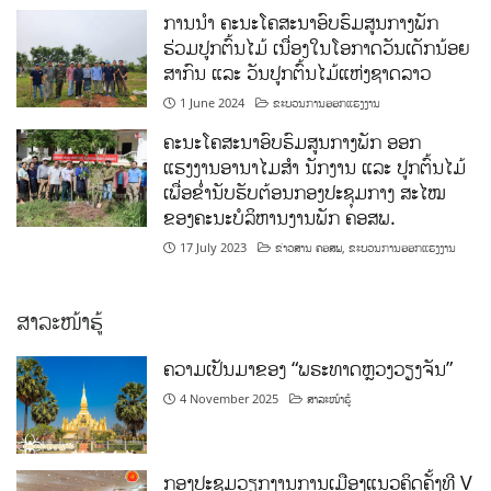
ການນໍາ ຄະນະໂຄສະນາອົບຮົມສູນກາງພັກ
ຮ່ວມປູກຕົ້ນໄມ້ ເນື່ອງໃນໂອກາດວັນເດັກນ້ອຍ
ສາກົນ ແລະ ວັນປູກຕົ້ນໄມ້ແຫ່ງຊາດລາວ
1 June 2024
ຂະບວນການອອກແຮງງານ
ຄະນະໂຄສະນາອົບຮົມສູນກາງພັກ ອອກ
ແຮງງານອານາໄມສໍາ ນັກງານ ແລະ ປູກຕົ້ນໄມ້
ເພື່ອຂໍ່ານັບຮັບຕ້ອນກອງປະຊຸມກາງ ສະໄໝ
ຂອງຄະນະບໍລິຫານງານພັກ ຄອສພ.
17 July 2023
ຂ່າວສານ ຄອສພ
,
ຂະບວນການອອກແຮງງານ
ສາລະໜ້າຮູ້
ຄວາມເປັນມາຂອງ “ພຣະທາດຫຼວງວຽງຈັນ”
4 November 2025
ສາລະໜ້າຮູ້
ກອງປະຊຸມວຽກງານການເມືອງແນວຄິດຄັ້ງທີ V