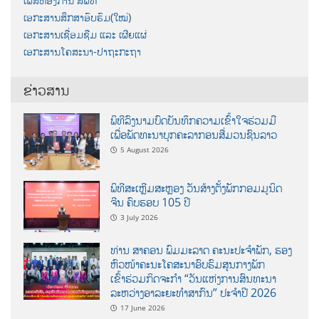
ເພສຫ້ອງການ ສພທ
ເອກະສານສຶກສາອົບຮົມ(ໃໝ່)
ເອກະສານເຊື່ອມຊືມ ແລະ ເຜີຍແຜ່
ເອກະສານໂຄສະນາ-ປາຖະກະຖາ
ຂ່າວສານ
ພິທີລົງນາມບົດບັນທຶກຄວາມເຂົ້າໃຈຮ່ວມມື
ເພື່ອພັດທະນາບຸກຄະລາກອນສື່ມວນຊົນລາວ
5 August 2026
ພິທີສະເຫຼີມສະຫຼອງ ວັນສ້າງຕັ້ງພັກກອມມູນິດ
ຈີນ ຄົບຮອບ 105 ປີ
3 July 2026
ທ່ານ ສາຄອນ ພົມມະລາດ ຄະນະປະຈໍາພັກ, ຮອງ
ຫົວໜ້າຄະນະໂຄສະນາອົບຮົມສູນກາງພັກ
ເຂົ້າຮ່ວມກິດຈະກຳ “ວັນແຫ່ງການສົນທະນາ
ລະຫວ່າງອາລະຍະທຳສາກົນ” ປະຈຳປີ 2026
17 June 2026