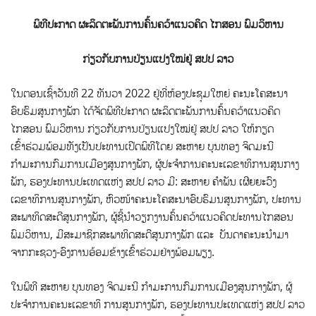
ພິທີປະກາດ ຜະລິດຕະພັນການຄົ້ນຄວ້າແນວຄິດ ໄກສອນ ພົມວິຫານ
ກ່ຽວກັບການປ່ຽນແປງໃໝ່ຢູ່ ສປປ ລາວ
ໃນຕອນເຊົ້າວັນທີ 22 ທັນວາ 2022 ຢູ່ທີ່ຫ້ອງປະຊຸມໃຫຍ່ ຄະນະໂຄສະນາ
ອົບຮົມສູນກາງພັກ ໄດ້ຈັດພິທີປະກາດ ຜະລິດຕະພັນການຄົ້ນຄວ້າແນວຄິດ
ໄກສອນ ພົມວິຫານ ກ່ຽວກັບການປ່ຽນແປງໃໝ່ຢູ່ ສປປ ລາວ
ໃຫ້ກຽດ
ເຂົ້າຮ່ວມພ້ອມທັງເປັນປະທານເປີດພິທີໂດຍ ສະຫາຍ ບຸນທອງ ຈິດມະນີ
ກຳມະການກົມການເມືອງສູນກາງພັກ, ຜູ້ປະຈຳການຄະນະເລຂາທິການສູນກາງ
ພັກ, ຮອງປະທານປະເທດແຫ່ງ ສປປ ລາວ ມີ: ສະຫາຍ ຄຳພັນ ເຜີຍຍະວົງ
ເລຂາທິການສູນກາງພັກ, ຫົວໜ້າຄະນະໂຄສະນາອົບຮົມນສູນກາງພັກ, ປະທານ
ສະພາທິດສະດີສູນກາງພັກ, ຜູ້ຊີ້ນຳວຽກງານຄົ້ນຄວ້າແນວຄິດປະທານໄກສອນ
ພົມວິຫານ, ມີສະມາຊິກສະພາທິດສະດີສູນກາງພັກ ແລະ ບັນດາຄະນະນຳມາ
ຈາກກະຊວງ-ອົງການອ້ອມຂ້າງເຂົ້າຮ່ວມຢ່າງພ້ອມພຽງ.
ໃນພິທີ ສະຫາຍ ບຸນທອງ ຈິດມະນີ ກຳມະການກົມການເມືອງສູນກາງພັກ, ຜູ້
ປະຈຳການຄະນະເລຂາທິ ການສູນກາງພັກ, ຮອງປະທານປະເທດແຫ່ງ ສປປ ລາວ