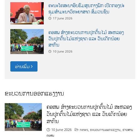
ຄະນະໂຄສະນາອົບຮົມສູນກາງພັກ ເປີດກອງປະ
ຊຸມສຳມະນາວິທະຍາສາດ ສຶ່ມວນຊົນ
17 June 2026
ຄອສພ ສ້າງຂະບວນການປູກຕົ້ນໄມ້ ສະຫລອງ
ວັນປູກຕົ້ນໄມ້ແຫ່ງຊາດ ແລະ ວັນເດັກນ້ອຍ
ສາກົນ
10 June 2026
ອ່ານເພີ່ມ
ຂະບວນການອອກແຮງງານ
ຄອສພ ສ້າງຂະບວນການປູກຕົ້ນໄມ້ ສະຫລອງ
ວັນປູກຕົ້ນໄມ້ແຫ່ງຊາດ ແລະ ວັນເດັກນ້ອຍ
ສາກົນ
10 June 2026
news
,
ຂະບວນການອອກແຮງງານ
,
ຂ່າວສານ
ຄອສພ