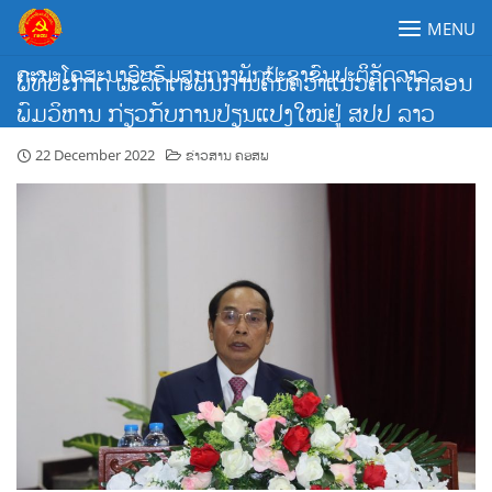
Skip
MENU
to
content
ຄະນະໂຄສະນາອົບຮົມສູນກາງພັກປະຊາຊົນປະຕິວັດລາວ
ພິທີປະກາດ ຜະລິດຕະພັນການຄົ້ນຄວ້າແນວຄິດ ໄກສອນ
ພົມວິຫານ ກ່ຽວກັບການປ່ຽນແປງໃໝ່ຢູ່ ສປປ ລາວ
22 December 2022
ຂ່າວສານ ຄອສພ