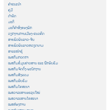
ຄຳແນະນຳ
ຄູ່ມື
ດຳລັດ
ມະຕິ
ມະຕິຄຳສັ່ງຂອງພັກ
ວຽກງານການເມືອງ-ແນວຄິດ
ສາຍພົວພັນລາວ-ຈີນ
ສາຍພົວພັນລາວຫວຽດນາມ
ສາລະໜ້າຮູ້
ເພສກົມກວດກາ
ເພສກົມຂໍ້ມູນຂ່າວສານ ແລະ ຝຶກອົບຮົມ
ເພສກົມຈັດຕັ້ງ-ພະນັກງານ
ເພສກົມສັງລວມ
ເພສກົມອົບຮົມ
ເພສກົມໂຄສະນາ
ເພສວາລະສານອະລຸນໃໝ່
ເພສວາລະສານໂຄສະນາ
ເພສຫ້ອງການ