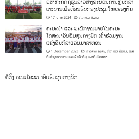
ວິສາຫະກິດຖືຮຸ້ນລາວສ້າງຂະບວນການຫຼີ້ນກິລາ
ເຕະບານເພື່ອຕ້ອນຮັບກອງປະຊຸມໃຫຍ່ຂອງຕົນ
17 June 2024
ກິລາ ແລະ ສິລະປະ
ຄະນະນຳ ແລະ ພະນັກງານພາຍໃນຄະນະ
ໂຄສະນາອົບຮົມສູນກາງພັກ ເຂົ້າຮ່ວມງານ
ແຂ່ງຂັນກິລາແລ່ນມາລາທອນ
1 December 2023
ຂ່າວສານ ຄອສພ
,
ກິລາ ແລະ ສິລະປະ
,
ເພສ
ກົມຂໍ້ມູນຂ່າວສານ ແລະ ຝຶກອົບຮົມ
,
ເພສກົມໂຄສະນາ
ທີ່ຕັ້ງ ຄະນະໂຄສະນາອົບຮົມສູນກາງພັກ