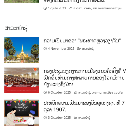
ຂອງຄະນະບໍລິຫານງານພັກ ຄອສພ.
17 July 2023
ຂ່າວສານ ຄອສພ
,
ຂະບວນການອອກແຮງງານ
ສາລະໜ້າຮູ້
ຄວາມເປັນມາຂອງ “ພຣະທາດຫຼວງວຽງຈັນ”
4 November 2025
ສາລະໜ້າຮູ້
ກອງປະຊຸມວຽກງານການເມືອງແນວຄິດຄັ້ງທີ V
ເປີດຂຶ້ນທ່າມກາງສະພາບການຂອງໂລກມີການ
ປ່ຽນແປງຄັ້ງໃຫຍ່
6 October 2025
ສາລະໜ້າຮູ້
,
ວຽກງານການເມືອງ-ແນວຄິດ
ປະຫວັດຄວາມເປັນມາຂອງວັນຄູແຫ່ງຊາດທີ 7
ຕຸລາ 1907.
3 October 2025
ສາລະໜ້າຮູ້