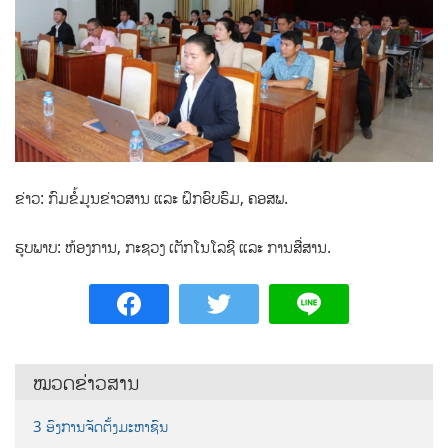
ຂ່າວ: ກົມຂໍ້ມູນຂ່າວສານ ແລະ ຝຶກອົບຮົມ, ຄອສພ.
ຮູບພາບ: ຫ້ອງການ, ກະຊວງ ເຕັກໂນໂລຊີ ແລະ ການສື່ສານ.
ໝວດຂ່າວສານ
3 ອົງການຈັດຕັ້ງມະຫາຊົນ