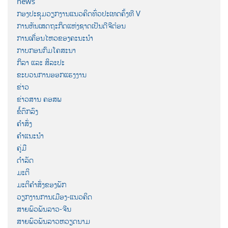
news
ກອງປະຊຸມວຽກງານແນວຄິດທົ່ວປະເທດຄັ້ງທີ V
ການຫັນເສດຖະກິດແຫ່ງຊາດເປັນດີຈີຕ໋ອນ
ການເຄື່ອນໄຫວຂອງຄະນະນຳ
ກາບກອນກົມໂຄສະນາ
ກິລາ ແລະ ສິລະປະ
ຂະບວນການອອກແຮງງານ
ຂ່າວ
ຂ່າວສານ ຄອສພ
ຂໍ້ຕົກລົງ
ຄຳສັ່ງ
ຄຳແນະນຳ
ຄູ່ມື
ດຳລັດ
ມະຕິ
ມະຕິຄຳສັ່ງຂອງພັກ
ວຽກງານການເມືອງ-ແນວຄິດ
ສາຍພົວພັນລາວ-ຈີນ
ສາຍພົວພັນລາວຫວຽດນາມ