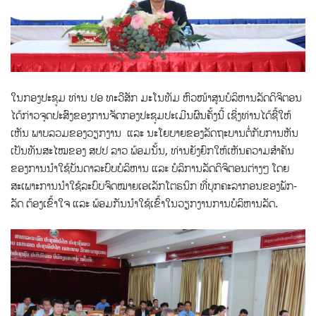
ໃນກອງປະຊຸມ ທ່ານ ປອ ທະວີສັກ ມະໂນທັມ ຫົວໜ້າສູນບໍລິຫານລັດດິຈິຕອນ
ໄດ້ກ່າວຈຸດປະສົງຂອງການຈັດກອງປະຊຸມປະເມີນຜົນຄັ້ງນີ້ ເຊີ່ງທ່ານໄດ້ຊີ້ໃຫ້
ເຫັນ ພາບລວມຂອງວຽກງານ ແລະ ນະໂຍບາຍຂອງລັດຖະບານຕໍ່ກັບການຫັນ
ເປັນທັນສະໄໝຂອງ ສປປ ລາວ ພ້ອມນັ້ນ, ທ່ານຍັງຍົກໃຫ້ເຫັນຄວາມສຳຄັນ
ຂອງການນຳໃຊ້ບັນດາລະບົບບໍລິຫານ ແລະ ບໍລິການລັດດິຈິຕອນຕ່າງໆ ໂດຍ
ສະເພາະການນຳໃຊ້ລະບົບຈົດໝາຍເອເລັກໂຕຣນິກ ທີ່ບຸກຄະລາກອນຂອງພັກ-
ລັດ ຕ້ອງເຂົ້າໃຈ ແລະ ພ້ອມກັນນໍາໃຊ້ເຂົ້າໃນວຽກງານການບໍລິຫານລັດ.