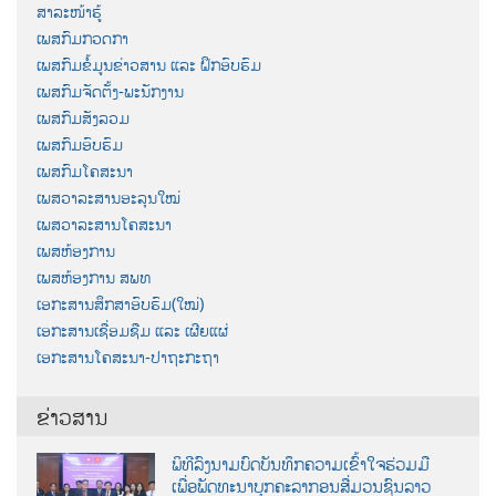
ສາລະໜ້າຮູ້
ເພສກົມກວດກາ
ເພສກົມຂໍ້ມູນຂ່າວສານ ແລະ ຝຶກອົບຮົມ
ເພສກົມຈັດຕັ້ງ-ພະນັກງານ
ເພສກົມສັງລວມ
ເພສກົມອົບຮົມ
ເພສກົມໂຄສະນາ
ເພສວາລະສານອະລຸນໃໝ່
ເພສວາລະສານໂຄສະນາ
ເພສຫ້ອງການ
ເພສຫ້ອງການ ສພທ
ເອກະສານສຶກສາອົບຮົມ(ໃໝ່)
ເອກະສານເຊື່ອມຊືມ ແລະ ເຜີຍແຜ່
ເອກະສານໂຄສະນາ-ປາຖະກະຖາ
ຂ່າວສານ
ພິທີລົງນາມບົດບັນທຶກຄວາມເຂົ້າໃຈຮ່ວມມື
ເພື່ອພັດທະນາບຸກຄະລາກອນສື່ມວນຊົນລາວ