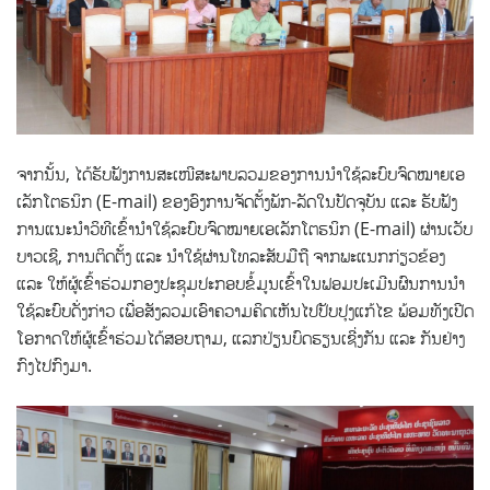
ຈາກນັ້ນ, ໄດ້ຮັບຟັງການສະເໜີສະພາບລວມຂອງການນຳໃຊ້ລະບົບຈົດໝາຍເອ
ເລັກໂຕຮນິກ (E-mail) ຂອງອົງການຈັດຕັ້ງພັກ-ລັດໃນປັດຈຸບັນ ແລະ ຮັບຟັງ
ການແນະນຳວິທີເຂົ້ານຳໃຊ້ລະບົບຈົດໝາຍເອເລັກໂຕຮນິກ (E-mail) ຜ່ານເວັບ
ບາວເຊີ, ການຕິດຕັ້ງ ແລະ ນຳໃຊ້ຜ່ານໂທລະສັບມືຖື ຈາກພະແນກກ່ຽວຂ້ອງ
ແລະ ໃຫ້ຜູ້ເຂົ້າຮ່ວມກອງປະຊຸມປະກອບຂໍ້ມູນເຂົ້າໃນຟອມປະເມີນຜົນການນຳ
ໃຊ້ລະບົບດັ່ງກ່າວ ເພື່ອສັງລວມເອົາຄວາມຄິດເຫັນໄປປັບປຸງແກ້ໄຂ ພ້ອມທັງເປີດ
ໂອກາດໃຫ້ຜູ້ເຂົ້າຮ່ວມໄດ້ສອບຖາມ, ແລກປ່ຽນບົດຮຽນເຊີ່ງກັນ ແລະ ກັນຢ່າງ
ກົງໄປກົງມາ.