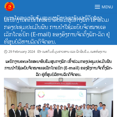
Skip
MENU
to
content
ຄະນະໂຄສະນາອົບຮົມສູນກາງພັກປະຊາຊົນປະຕິວັດລາວ
ພະນັກງານຄະນະໂຄສະນາອົບຮົມສູນກາງພັກ ເຂົ້າຮ່ວມ
ກອງປະຊຸມປະເມີນຜົນ ການນຳໃຊ້ລະບົບຈົດໝາຍເອ
ເລັກໂຕຮນິກ (E-mail) ຂອງອົງການຈັດຕັ້ງພັກ-ລັດ ຢູ່
ທີ່ສູນບໍລິຫານລັດດິຈິຕອນ.
29 February 2024
ເພສກົມຂໍ້ມູນຂ່າວສານ ແລະ ຝຶກອົບຮົມ
,
ເພສຫ້ອງການ
ພະນັກງານຄະນະໂຄສະນາອົບຮົມສູນກາງພັກ ເຂົ້າຮ່ວມກອງປະຊຸມປະເມີນຜົນ
ການນຳໃຊ້ລະບົບຈົດໝາຍເອເລັກໂຕຮນິກ (E-mail) ຂອງອົງການຈັດຕັ້ງພັກ-
ລັດ ຢູ່ທີ່ສູນບໍລິຫານລັດດິຈິຕອນ.