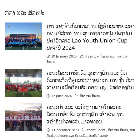
ກິລາ ແລະ ສິລະປະ
ການແຂ່ງຂັນກິລາເຕະບານ ຊິງຂັນສະຫາຍເລຂາ
ຄະນະບໍລິຫານງານ ສູນກາງຊາວໜຸ່ມປະຊາຊົນ
ປະຕິວັດລາວ Lao Youth Union Cup
ປະຈຳປີ 2024
20 January 2025
3 ອົງການຈັດຕັ້ງມະຫາຊົນ
,
ກິລາ ແລະ
ສິລະປະ
ຄະນະໂຄສະນາອົບຮົມສູນກາງພັກ ແລະ ລັດ
ວິສາຫະກິດຖືຮຸ້ນລາວສ້າງຂະບວນການຫຼີ້ນກິລາ
ເຕະບານເພື່ອຕ້ອນຮັບກອງປະຊຸມໃຫຍ່ຂອງຕົນ
17 June 2024
ກິລາ ແລະ ສິລະປະ
ຄະນະນຳ ແລະ ພະນັກງານພາຍໃນຄະນະ
ໂຄສະນາອົບຮົມສູນກາງພັກ ເຂົ້າຮ່ວມງານ
ແຂ່ງຂັນກິລາແລ່ນມາລາທອນ
1 December 2023
ຂ່າວສານ ຄອສພ
,
ກິລາ ແລະ ສິລະປະ
,
ເພສ
ກົມຂໍ້ມູນຂ່າວສານ ແລະ ຝຶກອົບຮົມ
,
ເພສກົມໂຄສະນາ