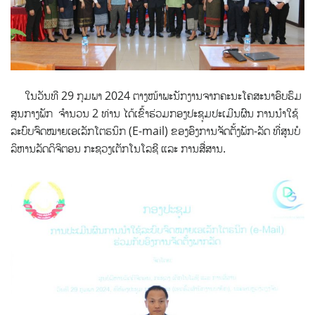
ໃນວັນທີ 29 ກຸມພາ 2024 ຕາງໜ້າພະນັກງານຈາກຄະນະໂຄສະນາອົບຮົມ
ສູນກາງພັກ ຈຳນວນ 2 ທ່ານ ໄດ້ເຂົ້າຮ່ວມກອງປະຊຸມປະເມີນຜົນ ການນຳໃຊ້
ລະບົບຈົດໝາຍເອເລັກໂຕຮນິກ (E-mail) ຂອງອົງການຈັດຕັ້ງພັກ-ລັດ ທີ່ສູນບໍ
ລິຫານລັດດິຈິຕອນ ກະຊວງເຕັກໂນໂລຊີ ແລະ ການສື່ສານ.