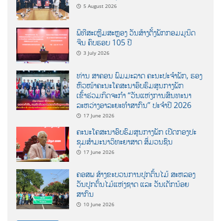
5 August 2026
ພິທີສະເຫຼີມສະຫຼອງ ວັນສ້າງຕັ້ງພັກກອມມູນິດ
ຈີນ ຄົບຮອບ 105 ປີ
3 July 2026
ທ່ານ ສາຄອນ ພົມມະລາດ ຄະນະປະຈໍາພັກ, ຮອງ
ຫົວໜ້າຄະນະໂຄສະນາອົບຮົມສູນກາງພັກ
ເຂົ້າຮ່ວມກິດຈະກຳ “ວັນແຫ່ງການສົນທະນາ
ລະຫວ່າງອາລະຍະທຳສາກົນ” ປະຈຳປີ 2026
17 June 2026
ຄະນະໂຄສະນາອົບຮົມສູນກາງພັກ ເປີດກອງປະ
ຊຸມສຳມະນາວິທະຍາສາດ ສຶ່ມວນຊົນ
17 June 2026
ຄອສພ ສ້າງຂະບວນການປູກຕົ້ນໄມ້ ສະຫລອງ
ວັນປູກຕົ້ນໄມ້ແຫ່ງຊາດ ແລະ ວັນເດັກນ້ອຍ
ສາກົນ
10 June 2026