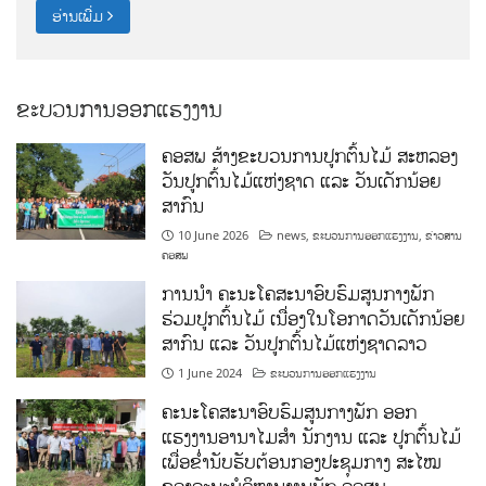
ອ່ານເພີ່ມ
ຂະບວນການອອກແຮງງານ
ຄອສພ ສ້າງຂະບວນການປູກຕົ້ນໄມ້ ສະຫລອງ
ວັນປູກຕົ້ນໄມ້ແຫ່ງຊາດ ແລະ ວັນເດັກນ້ອຍ
ສາກົນ
10 June 2026
news
,
ຂະບວນການອອກແຮງງານ
,
ຂ່າວສານ
ຄອສພ
ການນໍາ ຄະນະໂຄສະນາອົບຮົມສູນກາງພັກ
ຮ່ວມປູກຕົ້ນໄມ້ ເນື່ອງໃນໂອກາດວັນເດັກນ້ອຍ
ສາກົນ ແລະ ວັນປູກຕົ້ນໄມ້ແຫ່ງຊາດລາວ
1 June 2024
ຂະບວນການອອກແຮງງານ
ຄະນະໂຄສະນາອົບຮົມສູນກາງພັກ ອອກ
ແຮງງານອານາໄມສໍາ ນັກງານ ແລະ ປູກຕົ້ນໄມ້
ເພື່ອຂໍ່ານັບຮັບຕ້ອນກອງປະຊຸມກາງ ສະໄໝ