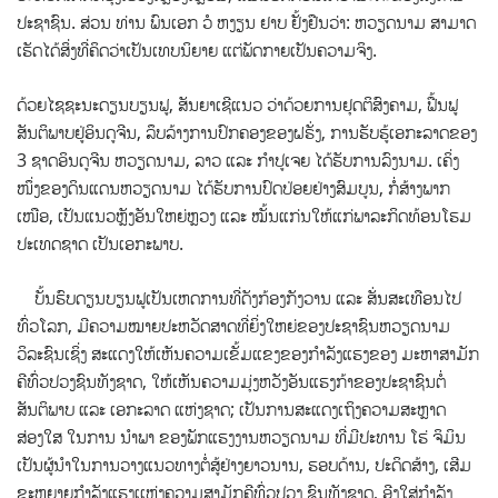
ປະຊາຊົນ. ສ່ວນ ທ່ານ ພົນເອກ ວໍ ຫງຽນ ຢາບ ຢັ້ງຢືນວ່າ: ຫວຽດນາມ ສາມາດ
ເຮັດໄດ້ສິ່ງທີ່ຄິດວ່າເປັນເທບນິຍາຍ ແຕ່ພັດກາຍເປັນຄວາມຈິງ.
ດ້ວຍໄຊຊະນະດຽນບຽນຟູ, ສັນຍາເຊີແນວ ວ່າດ້ວຍການຢຸດຕິສົງຄາມ, ຟື້ນຟູ
ສັນຕິພາບຢູ່ອິນດູຈີນ, ລຶບລ້າງການປົກຄອງຂອງຝຣັ່ງ, ການຮັບຮູ້ເອກະລາດຂອງ
3 ຊາດອິນດູຈີນ ຫວຽດນາມ, ລາວ ແລະ ກຳປູເຈຍ ໄດ້ຮັບການລົງນາມ. ເຄິ່ງ
ໜຶ່ງຂອງດິນແດນຫວຽດນາມ ໄດ້ຮັບການປົດປ່ອຍຢ່າງສົມບູນ, ກໍ່ສ້າງພາກ
ເໜືອ, ເປັນແນວຫຼັງອັນໃຫຍ່ຫຼວງ ແລະ ໝັ້ນແກ່ນໃຫ້ແກ່ພາລະກິດທ້ອນໂຮມ
ປະເທດຊາດ ເປັນເອກະພາບ.
ບັ້ນຮົບດຽນບຽນຟູເປັນເຫດການທີ່ດັງກ້ອງກັງວານ ແລະ ສັ່ນສະເທືອນໄປ
ທົ່ວໂລກ, ມີຄວາມໝາຍປະຫວັດສາດທີ່ຍິ່ງໃຫຍ່ຂອງປະຊາຊົນຫວຽດນາມ
ວິລະຊົນເຊິ່ງ ສະແດງໃຫ້ເຫັນຄວາມເຂັ້ມແຂງຂອງກໍາລັງແຮງຂອງ ມະຫາສາມັກ
ຄີທົ່ວປວງຊົນທັງຊາດ, ໃຫ້ເຫັນຄວາມມຸ່ງຫວັງອັນແຮງກ້າຂອງປະຊາຊົນຕໍ່
ສັນຕິພາບ ແລະ ເອກະລາດ ແຫ່ງຊາດ; ເປັນການສະແດງເຖິງຄວາມສະຫຼາດ
ສ່ອງໃສ ໃນການ ນໍາພາ ຂອງພັກແຮງງານຫວຽດນາມ ທີ່ມີປະທານ ໂຮ່ ຈິມິນ
ເປັນຜູ້ນໍາໃນການວາງແນວທາງຕໍ່ສູ້ຢ່າງຍາວນານ, ຮອບດ້ານ, ປະດິດສ້າງ, ເສີມ
ຂະຫຍາຍກຳລັງແຮງເເຫ່ງຄວາມສາມັກຄີທົ່ວປວງ ຊົນທັງຊາດ, ອີງໃສ່ກຳລັງ