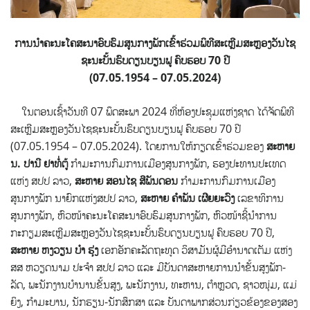
ການນຳຄະນະໂຄສະນາອົບຮົມສູນກາງພັກເຂົ້າຮ່ວມພິທີສະເຫຼີມສະຫຼອງວັນໄຊ
ຊະນະບັ້ນຮົບດຽນບຽນຟູ ຄົບຮອບ 70 ປີ
(07.05.1954 – 07.05.2024)
ໃນຕອນເຊົ້າວັນທີ 07 ພຶດສະພາ 2024 ທີ່ຫ້ອງປະຊຸມແຫ່ງຊາດ ໄດ້ຈັດພິທີ
ສະເຫຼີມສະຫຼອງວັນໄຊຊະນະບັ້ນຮົບດຽນບຽນຟູ ຄົບຮອບ 70 ປີ
(07.05.1954 – 07.05.2024). ໂດຍການໃຫ້ກຽດເຂົ້າຮ່ວມຂອງ
ສະຫາຍ
ນ. ປານີ ຢາທໍ່ຕູ້
ກຳມະການກົມການເມືອງສູນກາງພັກ, ຮອງປະທານປະເທດ
ແຫ່ງ ສປປ ລາວ,
ສະຫາຍ ສອນໄຊ ສີພັນດອນ
ກໍາມະການກົມການເມືອງ
ສູນກາງພັກ ນາຍົກແຫ່ງສປປ ລາວ,
ສະຫາຍ ຄຳພັນ ເຜີຍຍະວົງ
ເລຂາທິການ
ສູນກາງພັກ, ຫົວໜ້າຄະນະໂຄສະນາອົບຮົມສູນກາງພັກ, ຫົວໜ້າຊີ້ນຳການ
ກະກຽມສະເຫຼີມສະຫຼອງວັນໄຊຊະນະບັ້ນຮົບດຽນບຽນຟູ ຄົບຮອບ 70 ປີ,
ສະຫາຍ ຫງວຽນ ບ໋າ ຮຸ່ງ
ເອກອັກຄະລັດຖະທູດ ວິສາມັນຜູ້ມີອຳນາດເຕັມ ແຫ່ງ
ສສ ຫວຽດນາມ ປະຈຳ ສປປ ລາວ ແລະ ມີບັນດາສະຫາຍການນໍາຂັ້ນສູງພັກ-
ລັດ, ພະນັກງານບຳນານຂັ້ນສູງ, ພະນັກງານ, ທະຫານ, ຕຳຫຼວດ, ຊາວໜຸ່ມ, ແມ່
ຍິງ, ກຳມະບານ, ນັກຮຽນ-ນັກສຶກສາ ແລະ ບັນດາພາກສ່ວນກ່ຽວຂ້ອງຂອງສອງ