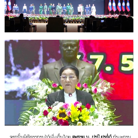
ຈາກນັ້ນພິທີທາງການໄດ້ເລີ່ມຕົ້ນໂດຍ
ສະຫາຍ ນ. ປານີ ຢາທໍ່ຕູ້
ກຳມະການ