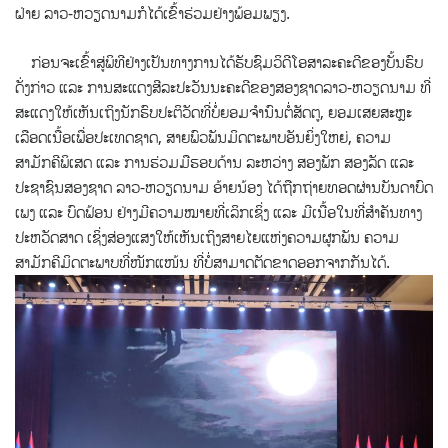
ຝ່າຍ ລາວ-ຫວຽດນາມກໍໄດ້ເຂົ້າ​ຮ່ວມຢ່າງພ້ອມພຽງ.
ກ່ອນຈະເຂົ້າສູ່ພິທີຢ່າງເປັນທາງການໄດ້ຮັບຊົມວິດີໂອສາລະຄະດີຂອງບັ້ນຮົບ
ດັ່ງກ່າວ ແລະ ການສະແດງສີລະປະວັນນະຄະດີຂອງສອງຊາດລາວ-ຫວຽດນາມ ທີ່
ສະແດງໃຫ້ເຫັນເຖິງນັກຮົບປະຕິວັດທີ່ບໍ່ຍອມຈຳນົນຕໍ່ສັດຕູ, ຍອມເສຍສະຫຼະ
ເລືອດເນື້ອເພື່ອປະເທດຊາດ, ສາຍພົວພັນມິດຕະພາບອັນຍິ່ງໃຫຍ່, ຄວາມ
ສາມັກຄີພິເສດ ແລະ ການຮ່ວມມືຮອບດ້ານ ລະຫວ່າງ ສອງພັກ ສອງລັດ ແລະ
ປະຊາຊົນສອງຊາດ ລາວ-ຫວຽດນາມ ອ້າຍນ້ອງ ໄດ້ຖືກຖ່າຍທອດຜ່ານບັນດາບົດ
ເພງ ແລະ ບົດຟ້ອນ ຢ່າງມີຄວາມໝາຍທີ່ເລິກເຊິ່ງ ແລະ ມີເນື້ອໃນທີ່ສຳຄັນທາງ
ປະຫວັດສາດ ເຊິ່ງສ່ອງແສງໃຫ້ເຫັນເຖິງສາຍໄຍແຫ່ງຄວາມຜູກພັນ ຄວາມ
ສາມັກຄີມິດຕະພາບທີ່ໜັກແໜ້ນ ທີ່ບໍ່ສາມາດຕັດຂາດອອກຈາກກັນໄດ້.