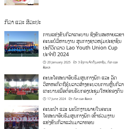
ກິລາ ແລະ ສິລະປະ
ການແຂ່ງຂັນກິລາເຕະບານ ຊິງຂັນສະຫາຍເລຂາ
ຄະນະບໍລິຫານງານ ສູນກາງຊາວໜຸ່ມປະຊາຊົນ
ປະຕິວັດລາວ Lao Youth Union Cup
ປະຈຳປີ 2024
20 January 2025
3 ອົງການຈັດຕັ້ງມະຫາຊົນ
,
ກິລາ ແລະ
ສິລະປະ
ຄະນະໂຄສະນາອົບຮົມສູນກາງພັກ ແລະ ລັດ
ວິສາຫະກິດຖືຮຸ້ນລາວສ້າງຂະບວນການຫຼີ້ນກິລາ
ເຕະບານເພື່ອຕ້ອນຮັບກອງປະຊຸມໃຫຍ່ຂອງຕົນ
17 June 2024
ກິລາ ແລະ ສິລະປະ
ຄະນະນຳ ແລະ ພະນັກງານພາຍໃນຄະນະ
ໂຄສະນາອົບຮົມສູນກາງພັກ ເຂົ້າຮ່ວມງານ
ແຂ່ງຂັນກິລາແລ່ນມາລາທອນ