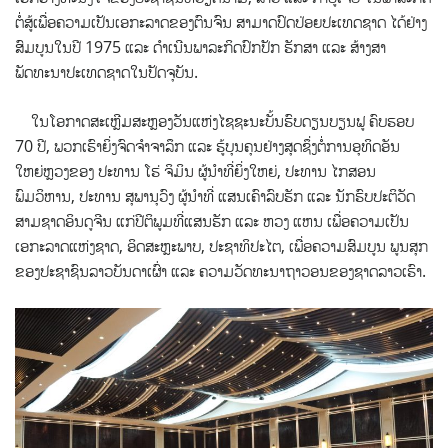
ຕໍ່ສູ້ເພື່ອຄວາມເປັນເອກະລາດຂອງຕົນຈົນ ສາມາດປົດປ່ອຍປະເທດຊາດ ໄດ້ຢ່າງ
ສົມບູນໃນປີ 1975 ແລະ ດໍາເນີນພາລະກິດປົກປັກ ຮັກສາ ແລະ ສ້າງສາ
ພັດທະນາປະເທດຊາດໃນປັດຈຸບັນ.
ໃນໂອກາດສະເຫຼີມສະຫຼອງວັນແຫ່ງໄຊຊະນະບັ້ນຮົບດຽນບຽນຟູ ຄົບຮອບ
70 ປີ, ພວກເຮົາຍິ່ງຈົດຈຳຈາລຶກ ແລະ ຮູ້ບຸນຄຸນຢ່າງສຸດຊຶ່ງຕໍ່ການອຸທິດອັນ
ໃຫຍ່ຫຼວງຂອງ ປະທານ ໂຮ່ ຈິມິນ ຜູ້ນຳທີ່ຍິ່ງໃຫຍ່, ປະທານ ໄກສອນ
ພົມວິຫານ, ປະທານ ສຸພານຸວົງ ຜູ້ນຳທີ່ ແສນເຄົາລົບຮັກ ແລະ ນັກຮົບປະຕິວັດ
ສາມຊາດອິນດູຈີນ ແກ່ປີຕິພູມທີ່ແສນຮັກ ແລະ ຫວງ ແຫນ ເພື່ອຄວາມເປັນ
ເອກະລາດແຫ່ງຊາດ, ອິດສະຫຼະພາບ, ປະຊາທິປະໄຕ, ເພື່ອຄວາມສົມບູນ ພູນສຸກ
ຂອງປະຊາຊົນລາວບັນດາເຜົ່າ ແລະ ຄວາມວັດທະນາຖາວອນຂອງຊາດລາວເຮົາ.