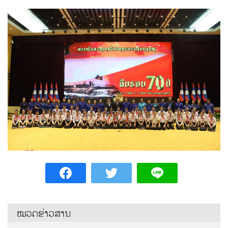
ໝວດຂ່າວສານ