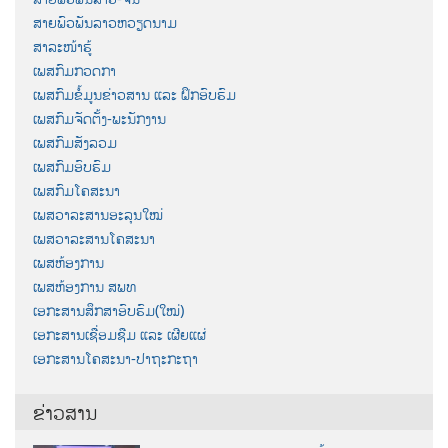
ສາຍພົວພັນລາວຫວຽດນາມ
ສາລະໜ້າຮູ້
ເພສກົມກວດກາ
ເພສກົມຂໍ້ມູນຂ່າວສານ ແລະ ຝຶກອົບຮົມ
ເພສກົມຈັດຕັ້ງ-ພະນັກງານ
ເພສກົມສັງລວມ
ເພສກົມອົບຮົມ
ເພສກົມໂຄສະນາ
ເພສວາລະສານອະລຸນໃໝ່
ເພສວາລະສານໂຄສະນາ
ເພສຫ້ອງການ
ເພສຫ້ອງການ ສພທ
ເອກະສານສຶກສາອົບຮົມ(ໃໝ່)
ເອກະສານເຊື່ອມຊືມ ແລະ ເຜີຍແຜ່
ເອກະສານໂຄສະນາ-ປາຖະກະຖາ
ຂ່າວສານ