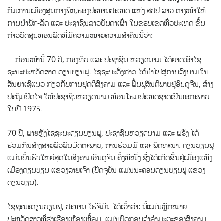
ກົມການເມືອງສູນກາງພັກ,ຮອງປະທານປະເທດ ແຫ່ງ ສປປ ລາວ ຕາງໜ້າໃຫ້
ການນຳພັກ-ລັດ ແລະ ປະຊາຊົນລາວບັນດາເຜົ່າ ໃນຂອບເຂດທົ່ວປະເທດ ຂຶ້ນ
ກ່າວບົດສູນທອນພົດທີ່ມີຄວາມໝາຍຄວາມສຳຄັນນີ້ວ່າ:
ກ່ອນໜ້ານີ້ 70 ປີ, ກອງທັບ ແລະ ປະຊາຊົນ ຫວຽດນາມ ໄດ້ຍາດເອົາໄຊ
ຊະນະປະຫວັດສາດ ດຽນບຽນຟູ. ໄຊຊະນະດັ່ງກ່າວ ໄດ້ນຳໄປສູ່ການລົງນາມໃນ
ສັນຍາເຊີແນວ ກ່ຽວກັບການຢຸດຕິສົງຄາມ ແລະ ຟື້ນຟູສັນຕິພາບຢູ່ອິນດູຈີນ, ສ້າງ
ປະຖົມປັດໄຈ ໃຫ້ປະຊາຊົນຫວຽດນາມ ທ້ອນໂຮມປະເທດຊາດເປັນເອກະພາບ
ໃນປີ 1975.
70 ປີ, ພາຍຫຼັງໄຊຊະນະດຽນບຽນຟູ, ປະຊາຊົນຫວຽດນາມ ແລະ ຝຣັ່ງ ໄດ້
ຮ່ວມກັນສ້າງສາຍພົວພັນມິດຕະພາບ, ການຮ່ວມມື ແລະ ພັດທະນາ. ດຽນບຽນຟູ
ແມ່ນບັ້ນຮົບໃຫຍ່ສຸດໃນສົງຄາມອິນດູຈີນ ຄັ້ງທີໜຶ່ງ ຊຶ່ງໄດ້ເກີດຂຶ້ນຢູ່ເມື່ອງແທັງ
ເມືອງດຽນບຽນ ແຂວງລາຍເຈົາ (ປັດຈຸບັນ ແມ່ນນະຄອນດຽນບຽນຟູ ແຂວງ
ດຽນບຽນ).
ໄຊຊະນະດຽນບຽນຟູ, ປະທານ ໂຮ່ຈິມິນ ໄດ້ເວົ້າວ່າ: ນີ້ແມ່ນຫຼັກໝາຍ
ປະຫວັດສາດທີ່ຮຸ່ງເຮືອງເຫຼືອງເຫຼື້ອມ, ແມ່ນບົດກອນລຳອຳມະຕະຂອງສົງຄາມ