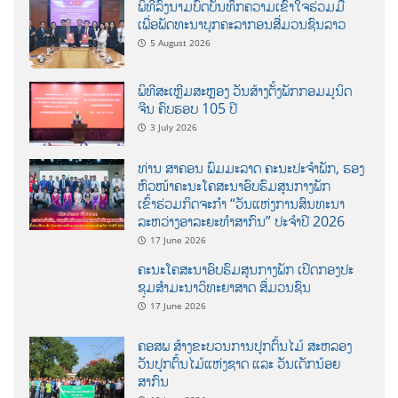
ພິທີລົງນາມບົດບັນທຶກຄວາມເຂົ້າໃຈຮ່ວມມື
ເພື່ອພັດທະນາບຸກຄະລາກອນສື່ມວນຊົນລາວ
5 August 2026
ພິທີສະເຫຼີມສະຫຼອງ ວັນສ້າງຕັ້ງພັກກອມມູນິດ
ຈີນ ຄົບຮອບ 105 ປີ
3 July 2026
ທ່ານ ສາຄອນ ພົມມະລາດ ຄະນະປະຈໍາພັກ, ຮອງ
ຫົວໜ້າຄະນະໂຄສະນາອົບຮົມສູນກາງພັກ
ເຂົ້າຮ່ວມກິດຈະກຳ “ວັນແຫ່ງການສົນທະນາ
ລະຫວ່າງອາລະຍະທຳສາກົນ” ປະຈຳປີ 2026
17 June 2026
ຄະນະໂຄສະນາອົບຮົມສູນກາງພັກ ເປີດກອງປະ
ຊຸມສຳມະນາວິທະຍາສາດ ສຶ່ມວນຊົນ
17 June 2026
ຄອສພ ສ້າງຂະບວນການປູກຕົ້ນໄມ້ ສະຫລອງ
ວັນປູກຕົ້ນໄມ້ແຫ່ງຊາດ ແລະ ວັນເດັກນ້ອຍ
ສາກົນ