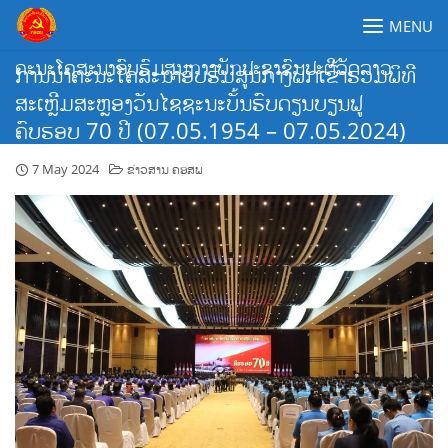
Skip
MENU
to
content
ຄະນະໂຄສະນາອົບຮົມສູນກາງພັກປະຊາຊົນປະຕິວັດລາວ
ການນຳຄະນະໂຄສະນາອົບຮົມສູນກາງພັກເຂົ້າຮ່ວມພິທີ
ສະເຫຼີມສະຫຼອງວັນໄຊຊະນະບັ້ນຮົບດຽນບຽນຟູ
ຄົບຮອບ 70 ປີ (07.05.1954 – 07.05.2024)
7 May 2024
ຂ່າວສານ ຄອສພ