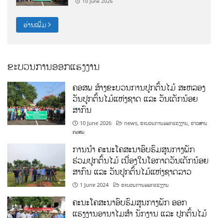
10 June 2026
ອ່ານເພີ່ມ
ຂະບວນການອອກແຮງງານ
ຄອສພ ສ້າງຂະບວນການປູກຕົ້ນໄມ້ ສະຫລອງ
ວັນປູກຕົ້ນໄມ້ແຫ່ງຊາດ ແລະ ວັນເດັກນ້ອຍ
ສາກົນ
10 June 2026
news
,
ຂະບວນການອອກແຮງງານ
,
ຂ່າວສານ
ຄອສພ
ການນໍາ ຄະນະໂຄສະນາອົບຮົມສູນກາງພັກ
ຮ່ວມປູກຕົ້ນໄມ້ ເນື່ອງໃນໂອກາດວັນເດັກນ້ອຍ
ສາກົນ ແລະ ວັນປູກຕົ້ນໄມ້ແຫ່ງຊາດລາວ
1 June 2024
ຂະບວນການອອກແຮງງານ
ຄະນະໂຄສະນາອົບຮົມສູນກາງພັກ ອອກ
ແຮງງານອານາໄມສໍາ ນັກງານ ແລະ ປູກຕົ້ນໄມ້