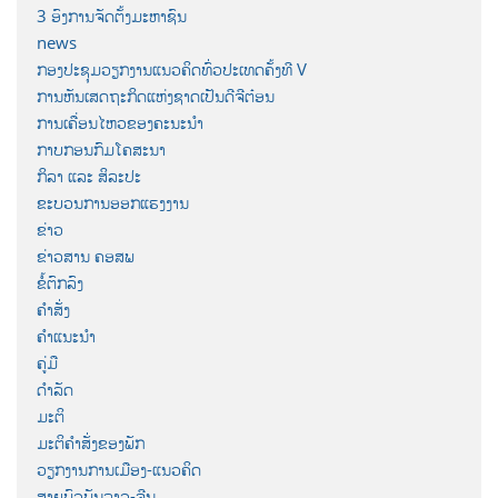
3 ອົງການຈັດຕັ້ງມະຫາຊົນ
news
ກອງປະຊຸມວຽກງານແນວຄິດທົ່ວປະເທດຄັ້ງທີ V
ການຫັນເສດຖະກິດແຫ່ງຊາດເປັນດີຈີຕ໋ອນ
ການເຄື່ອນໄຫວຂອງຄະນະນຳ
ກາບກອນກົມໂຄສະນາ
ກິລາ ແລະ ສິລະປະ
ຂະບວນການອອກແຮງງານ
ຂ່າວ
ຂ່າວສານ ຄອສພ
ຂໍ້ຕົກລົງ
ຄຳສັ່ງ
ຄຳແນະນຳ
ຄູ່ມື
ດຳລັດ
ມະຕິ
ມະຕິຄຳສັ່ງຂອງພັກ
ວຽກງານການເມືອງ-ແນວຄິດ
ສາຍພົວພັນລາວ-ຈີນ