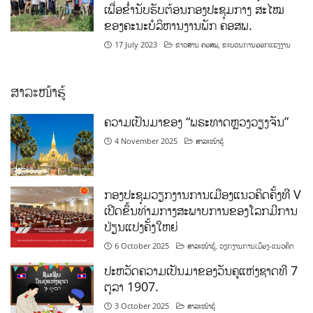
ເພື່ອຂໍ່ານັບຮັບຕ້ອນກອງປະຊຸມກາງ ສະໄໝ
ຂອງຄະນະບໍລິຫານງານພັກ ຄອສພ.
17 July 2023
ຂ່າວສານ ຄອສພ
,
ຂະບວນການອອກແຮງງານ
ສາລະໜ້າຮູ້
ຄວາມເປັນມາຂອງ “ພຣະທາດຫຼວງວຽງຈັນ”
4 November 2025
ສາລະໜ້າຮູ້
ກອງປະຊຸມວຽກງານການເມືອງແນວຄິດຄັ້ງທີ V
ເປີດຂຶ້ນທ່າມກາງສະພາບການຂອງໂລກມີການ
ປ່ຽນແປງຄັ້ງໃຫຍ່
6 October 2025
ສາລະໜ້າຮູ້
,
ວຽກງານການເມືອງ-ແນວຄິດ
ປະຫວັດຄວາມເປັນມາຂອງວັນຄູແຫ່ງຊາດທີ 7
ຕຸລາ 1907.
3 October 2025
ສາລະໜ້າຮູ້