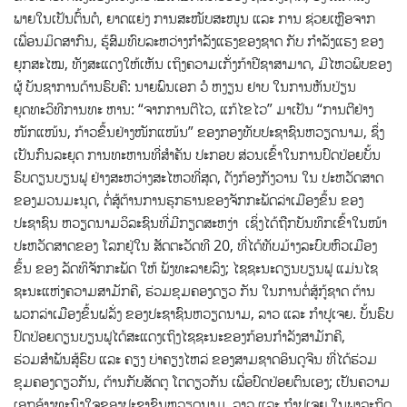
ພາຍໃນເປັນຕົ້ນຕໍ, ຍາດແຍ່ງ ການສະໜັບສະໜູນ ແລະ ການ ຊ່ວຍເຫຼືອຈາກ
ເພື່ອນມິດສາກົນ, ຮູ້ສົມທົບລະຫວ່າງກໍາລັງແຮງຂອງຊາດ ກັບ ກໍາລັງແຮງ ຂອງ
ຍຸກສະໄໝ, ທັງສະແດງໃຫ້ເຫັນ ເຖິງຄວາມເກັ່ງກ້າປີຊາສາມາດ, ມີໄຫວພິບຂອງ
ຜູ້ ບັນຊາການດ້ານຮົບຄື: ນາຍພົນເອກ ວໍ ຫງຽນ ຢາບ ໃນການຫັນປ່ຽນ
ຍຸດທະວິທີການທະ ຫານ: “ຈາກການຕີໄວ, ແກ້ໄຂໄວ” ມາເປັນ “ການຕີຢ່າງ
ໜັກແໜ້ນ, ກ້າວຂຶ້ນຢ່າງໜັກແໜ້ນ” ຂອງກອງທັບປະຊາຊົນຫວຽດນາມ, ຊຶ່ງ
ເປັນກົນລະຍຸດ ການທະຫານທີ່ສໍາຄັນ ປະກອບ ສ່ວນເຂົ້າໃນການປົດປ່ອຍບັ້ນ
ຮົບດຽນບຽນຟູ ຢ່າງສະຫວ່າງສະໄຫວທີ່ສຸດ, ດັງກ້ອງກັງວານ ໃນ ປະຫວັດສາດ
ຂອງມວນມະນຸດ, ຕໍ່ສູ້ຕ້ານການຮຸກຮານຂອງຈັກກະພັດລ່າເມືອງຂຶ້ນ ຂອງ
ປະຊາຊົນ ຫວຽດນາມວິລະຊົນທີ່ມີກຽດສະຫງ່າ ເຊິ່ງໄດ້ຖືກບັນທຶກເຂົ້າໃນໜ້າ
ປະຫວັດສາດຂອງ ໂລກຢູ່ໃນ ສັດຕະວັດທີ 20, ທີ່ໄດ້ທັບມ້າງລະບົບຫົວເມືອງ
ຂຶ້ນ ຂອງ ລັດທິຈັກກະພັດ ໃຫ້ ພັງທະລາຍລົງ; ໄຊຊະນະດຽນບຽນຟູ ແມ່ນໄຊ
ຊະນະແຫ່ງຄວາມສາມັກຄີ, ຮ່ວມຂຸມຄອງດຽວ ກັນ ໃນການຕໍ່ສູ້ກູ້ຊາດ ຕ້ານ
ພວກລ່າເມືອງຂຶ້ນຝລັ່ງ ຂອງປະຊາຊົນຫວຽດນາມ, ລາວ ແລະ ກຳປູເຈຍ. ບັ້ນຮົບ
ປົດປ່ອຍດຽນບຽນຟູໄດ້ສະແດງເຖິງໄຊຊະນະຂອງກ້ອນກຳລັງສາມັກຄີ,
ຮ່ວມສຳພັນສູ້ຮົບ ແລະ ຄຽງ ບ່າຄຽງໄຫລ່ ຂອງສາມຊາດອິນດູຈີນ ທີ່ໄດ້ຮ່ວມ
ຂຸມຄອງດຽວກັນ, ຕ້ານກັບສັດຕູ ໂຕດຽວກັນ ເພື່ອປົດປ່ອຍຕົນເອງ; ເປັນຄວາມ
ເອກອ້າງທະນົງໃຈຂອງປະຊາຊົນຫວຽດນາມ, ລາວ ແລະ ກຳປູເຈຍ ໃນພາລະກິດ