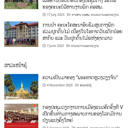
ເພື່ອຂໍ່ານັບຮັບຕ້ອນກອງປະຊຸມກາງ ສະໄໝ
ຂອງຄະນະບໍລິຫານງານພັກ ຄອສພ.
17 July 2023
ຂ່າວສານ ຄອສພ
,
ຂະບວນການອອກແຮງງານ
ການນໍາ ຄະນະໂຄສະນາອົບຮົມສູນກາງພັກ
ຮ່ວມປູກຕົ້ນໄມ້ ເນື່ອງໃນໂອກາດວັນເດັກນ້ອຍ
ສາກົນ ແລະ ວັນປູກຕົ້ນໄມ້ແຫ່ງຊາດລາວ
7 June 2023
ຂະບວນການອອກແຮງງານ
ສາລະໜ້າຮູ້
ຄວາມເປັນມາຂອງ “ພຣະທາດຫຼວງວຽງຈັນ”
4 November 2025
ສາລະໜ້າຮູ້
ກອງປະຊຸມວຽກງານການເມືອງແນວຄິດຄັ້ງທີ V
ເປີດຂຶ້ນທ່າມກາງສະພາບການຂອງໂລກມີການ
ປ່ຽນແປງຄັ້ງໃຫຍ່
6 October 2025
ສາລະໜ້າຮູ້
,
ວຽກງານການເມືອງ-ແນວຄິດ