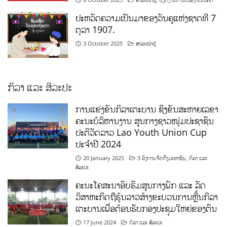
ປະຫວັດຄວາມເປັນມາຂອງວັນຄູແຫ່ງຊາດທີ 7
ຕຸລາ 1907.
3 October 2025
ສາລະໜ້າຮູ້
ກິລາ ແລະ ສິລະປະ
ການແຂ່ງຂັນກິລາເຕະບານ ຊິງຂັນສະຫາຍເລຂາ
ຄະນະບໍລິຫານງານ ສູນກາງຊາວໜຸ່ມປະຊາຊົນ
ປະຕິວັດລາວ Lao Youth Union Cup
ປະຈຳປີ 2024
20 January 2025
3 ອົງການຈັດຕັ້ງມະຫາຊົນ
,
ກິລາ ແລະ
ສິລະປະ
ຄະນະໂຄສະນາອົບຮົມສູນກາງພັກ ແລະ ລັດ
ວິສາຫະກິດຖືຮຸ້ນລາວສ້າງຂະບວນການຫຼີ້ນກິລາ
ເຕະບານເພື່ອຕ້ອນຮັບກອງປະຊຸມໃຫຍ່ຂອງຕົນ
17 June 2024
ກິລາ ແລະ ສິລະປະ