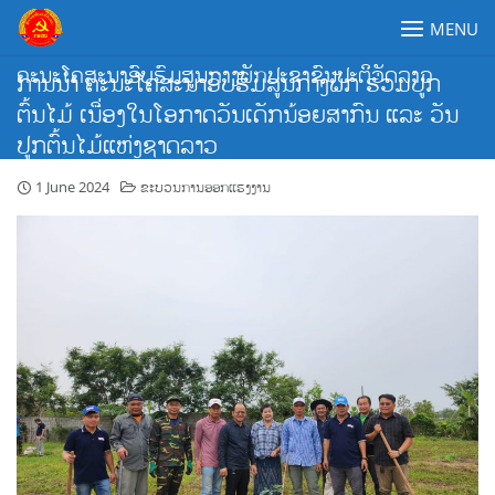
Skip
MENU
to
content
ຄະນະໂຄສະນາອົບຮົມສູນກາງພັກປະຊາຊົນປະຕິວັດລາວ
ການນໍາ ຄະນະໂຄສະນາອົບຮົມສູນກາງພັກ ຮ່ວມປູກ
ຕົ້ນໄມ້ ເນື່ອງໃນໂອກາດວັນເດັກນ້ອຍສາກົນ ແລະ ວັນ
ປູກຕົ້ນໄມ້ແຫ່ງຊາດລາວ
1 June 2024
ຂະບວນການອອກແຮງງານ