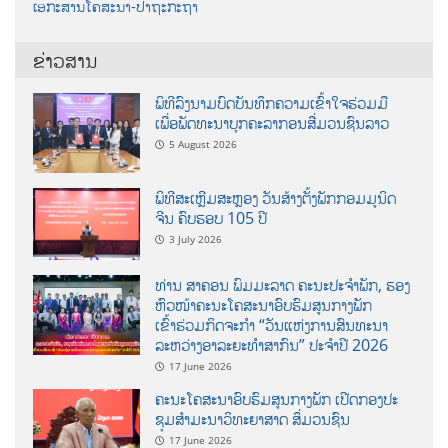
ເອກະສານໂຄສະນາ-ປາຖະກະຖາ
ຂ່າວສານ
ພິທີລົງນາມບົດບັນທຶກຄວາມເຂົ້າໃຈຮ່ວມມື
ເພື່ອພັດທະນາບຸກຄະລາກອນສື່ມວນຊົນລາວ
5 August 2026
ພິທີສະເຫຼີມສະຫຼອງ ວັນສ້າງຕັ້ງພັກກອມມູນິດ
ຈີນ ຄົບຮອບ 105 ປີ
3 July 2026
ທ່ານ ສາຄອນ ພົມມະລາດ ຄະນະປະຈໍາພັກ, ຮອງ
ຫົວໜ້າຄະນະໂຄສະນາອົບຮົມສູນກາງພັກ
ເຂົ້າຮ່ວມກິດຈະກຳ “ວັນແຫ່ງການສົນທະນາ
ລະຫວ່າງອາລະຍະທຳສາກົນ” ປະຈຳປີ 2026
17 June 2026
ຄະນະໂຄສະນາອົບຮົມສູນກາງພັກ ເປີດກອງປະ
ຊຸມສຳມະນາວິທະຍາສາດ ສຶ່ມວນຊົນ
17 June 2026