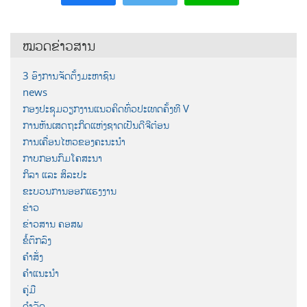
ໝວດຂ່າວສານ
3 ອົງການຈັດຕັ້ງມະຫາຊົນ
news
ກອງປະຊຸມວຽກງານແນວຄິດທົ່ວປະເທດຄັ້ງທີ V
ການຫັນເສດຖະກິດແຫ່ງຊາດເປັນດີຈີຕ໋ອນ
ການເຄື່ອນໄຫວຂອງຄະນະນຳ
ກາບກອນກົມໂຄສະນາ
ກິລາ ແລະ ສິລະປະ
ຂະບວນການອອກແຮງງານ
ຂ່າວ
ຂ່າວສານ ຄອສພ
ຂໍ້ຕົກລົງ
ຄຳສັ່ງ
ຄຳແນະນຳ
ຄູ່ມື
ດຳລັດ