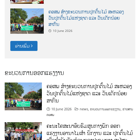
ຄອສພ ສ້າງຂະບວນການປູກຕົ້ນໄມ້ ສະຫລອງ
ວັນປູກຕົ້ນໄມ້ແຫ່ງຊາດ ແລະ ວັນເດັກນ້ອຍ
ສາກົນ
10 June 2026
ອ່ານເພີ່ມ
ຂະບວນການອອກແຮງງານ
ຄອສພ ສ້າງຂະບວນການປູກຕົ້ນໄມ້ ສະຫລອງ
ວັນປູກຕົ້ນໄມ້ແຫ່ງຊາດ ແລະ ວັນເດັກນ້ອຍ
ສາກົນ
10 June 2026
news
,
ຂະບວນການອອກແຮງງານ
,
ຂ່າວສານ
ຄອສພ
ຄະນະໂຄສະນາອົບຮົມສູນກາງພັກ ອອກ
ແຮງງານອານາໄມສໍາ ນັກງານ ແລະ ປູກຕົ້ນໄມ້