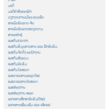
ມະຕິ
ມະຕິຄຳສັ່ງຂອງພັກ
ວຽກງານການເມືອງ-ແນວຄິດ
ສາຍພົວພັນລາວ-ຈີນ
ສາຍພົວພັນລາວຫວຽດນາມ
ສາລະໜ້າຮູ້
ເພສກົມກວດກາ
ເພສກົມຂໍ້ມູນຂ່າວສານ ແລະ ຝຶກອົບຮົມ
ເພສກົມຈັດຕັ້ງ-ພະນັກງານ
ເພສກົມສັງລວມ
ເພສກົມອົບຮົມ
ເພສກົມໂຄສະນາ
ເພສວາລະສານອະລຸນໃໝ່
ເພສວາລະສານໂຄສະນາ
ເພສຫ້ອງການ
ເພສຫ້ອງການ ສພທ
ເອກະສານສຶກສາອົບຮົມ(ໃໝ່)
ເອກະສານເຊື່ອມຊືມ ແລະ ເຜີຍແຜ່