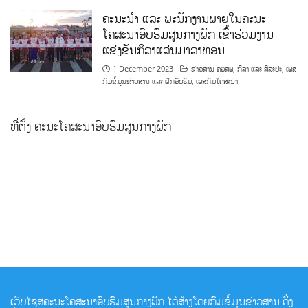
ຄະນະນຳ ແລະ ພະນັກງານພາຍໃນຄະນະ
ໂຄສະນາອົບຮົມສູນກາງພັກ ເຂົ້າຮ່ວມງານ
ແຂ່ງຂັນກິລາແລ່ນມາລາທອນ
1 December 2023
ຂ່າວສານ ຄອສພ
,
ກິລາ ແລະ ສິລະປະ
,
ເພສ
ກົມຂໍ້ມູນຂ່າວສານ ແລະ ຝຶກອົບຮົມ
,
ເພສກົມໂຄສະນາ
ທີ່ຕັ້ງ ຄະນະໂຄສະນາອົບຮົມສູນກາງພັກ
ເວັບໄຊສຄະນະໂຄສະນາອົບຮົມສູນກາງພັກ ໄດ້ສ້າງໂດຍກົມຂໍ້ມູນຂ່າວສານ ດັ່ງ