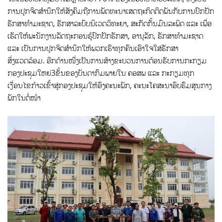
ການປູກຈິດສໍານຶກໃຫ້ສັງຄົມຖືການພັດທະນາເສດຖະກິດຕິດພັນກັບການປົກປັກ
ຮັກສາທໍາມະຊາດ, ຮັກສາລະບົບນິເວດວິທະຍາ, ສະກັດກັ້ນມົນລະພິດ ແລະ ເພື່ອ
ເຮັດໃຫ້ພະນັກງານລັດຖະກອນຮູ້ປົກປັກຮັກສາ, ອານຸລັກ, ຮັກສາທຳມະຊາດ
ແລະ ເປັນການປູກຈິດສຳນຶກໃຫ້ພວກເຮົາທຸກຄົນເອົາໃຈໃສ່ຮັກສາ
ສິ່ງແວດລ້ອມ. ອີກດ້ານໜື່ງເປັນການສ້າງຂະບວນການຕ້ອນຮັບການກະກຽມ
ກອງປະຊຸມໃຫຍ່3ຂັ້ນຂອງບັນດາກົມພາຍໃນ ຄອສພ ແລະ ກະກຽມທຸກ
ເງື່ອນໄຂກ້າວເຂົ້າສູ່ກອງປະຊຸມໃຫ້ອົງຄະນະພັກ, ຄະນະໂຄສະນາອົບຮົມສູນກາງ
ພັກໃນຕໍ່ໜ້າ