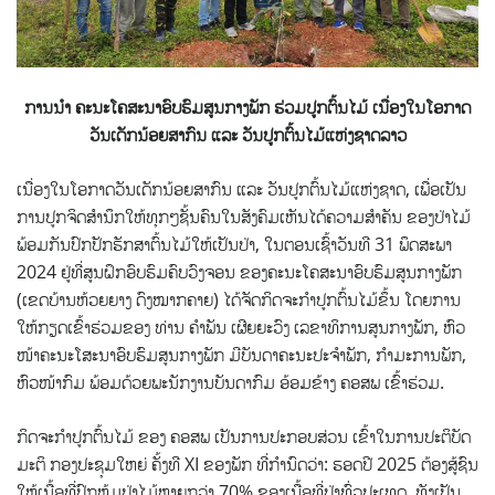
ການນໍາ ຄະນະໂຄສະນາອົບຮົມສູນກາງພັກ ຮ່ວມປູກຕົ້ນໄມ້ ເນື່ອງໃນໂອກາດ
ວັນເດັກນ້ອຍສາກົນ ແລະ ວັນປູກຕົ້ນໄມ້ແຫ່ງຊາດລາວ
ເນື່ອງໃນໂອກາດວັນເດັກນ້ອຍສາກົນ ແລະ ວັນປູກຕົ້ນໄມ້ແຫ່ງຊາດ, ເພື່ອເປັນ
ການປູກຈິດສໍານຶກໃຫ້ທຸກໆຊັ້ນຄົນໃນສັງຄົມເຫັນໄດ້ຄວາມສໍາຄັນ ຂອງປ່າໄມ້
ພ້ອມກັນປົກປັກຮັກສາຕົ້ນໄມ້ໃຫ້ເປັນປ່າ, ໃນຕອນເຊົ້າວັນທີ 31 ພຶດສະພາ
2024 ຢູ່ທີ່ສູນຝຶກອົບຮົມຄົບວົງຈອນ ຂອງຄະນະໂຄສະນາອົບຮົມສູນກາງພັກ
(ເຂດບ້ານຫ້ວຍຍາງ ດົງໝາກຄາຍ) ໄດ້ຈັດກິດຈະກໍາປູກຕົ້ນໄມ້ຂຶ້ນ ໂດຍການ
ໃຫ້ກຽດເຂົ້າຮ່ວມຂອງ ທ່ານ ຄຳພັນ ເຜີຍຍະວົງ ເລຂາທິການສູນກາງພັກ, ຫົວ
ໜ້າຄະນະໂສະນາອົບຮົມສູນກາງພັກ ມີບັນດາຄະນະປະຈຳພັກ, ກໍາມະການພັກ,
ຫົວໜ້າກົມ ພ້ອມດ້ວຍພະນັກງານບັນດາກົມ ອ້ອມຂ້າງ ຄອສພ ເຂົ້າຮ່ວມ.
ກິດຈະກໍາປູກຕົ້ນໄມ້ ຂອງ ຄອສພ ເປັນການປະກອບສ່ວນ ເຂົ້າໃນການປະຕິບັດ
ມະຕິ ກອງປະຊຸມໃຫຍ່ ຄັ້ງທີ XI ຂອງພັກ ທີ່ກໍານົດວ່າ: ຮອດປີ 2025 ຕ້ອງສູ້ຊົນ
ໃຫ້ເນື້ອທີ່ປົກຫຸ້ມປ່າໄມ້ຫຼາຍກວ່າ 70% ຂອງເນື້ອທີ່ປ່າທົ່ວປະເທດ, ທັງເປັນ