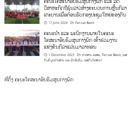
ຄະນະໂຄສະນາອົບຮົມສູນກາງພັກ ແລະ ລັດ
ວິສາຫະກິດຖືຮຸ້ນລາວສ້າງຂະບວນການຫຼີ້ນກິລາ
ເຕະບານເພື່ອຕ້ອນຮັບກອງປະຊຸມໃຫຍ່ຂອງຕົນ
17 June 2024
ກິລາ ແລະ ສິລະປະ
ຄະນະນຳ ແລະ ພະນັກງານພາຍໃນຄະນະ
ໂຄສະນາອົບຮົມສູນກາງພັກ ເຂົ້າຮ່ວມງານ
ແຂ່ງຂັນກິລາແລ່ນມາລາທອນ
1 December 2023
ຂ່າວສານ ຄອສພ
,
ກິລາ ແລະ ສິລະປະ
,
ເພສ
ກົມຂໍ້ມູນຂ່າວສານ ແລະ ຝຶກອົບຮົມ
,
ເພສກົມໂຄສະນາ
ທີ່ຕັ້ງ ຄະນະໂຄສະນາອົບຮົມສູນກາງພັກ