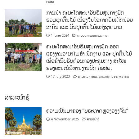
ຄອສພ
ການນໍາ ຄະນະໂຄສະນາອົບຮົມສູນກາງພັກ
ຮ່ວມປູກຕົ້ນໄມ້ ເນື່ອງໃນໂອກາດວັນເດັກນ້ອຍ
ສາກົນ ແລະ ວັນປູກຕົ້ນໄມ້ແຫ່ງຊາດລາວ
1 June 2024
ຂະບວນການອອກແຮງງານ
ຄະນະໂຄສະນາອົບຮົມສູນກາງພັກ ອອກ
ແຮງງານອານາໄມສໍາ ນັກງານ ແລະ ປູກຕົ້ນໄມ້
ເພື່ອຂໍ່ານັບຮັບຕ້ອນກອງປະຊຸມກາງ ສະໄໝ
ຂອງຄະນະບໍລິຫານງານພັກ ຄອສພ.
17 July 2023
ຂ່າວສານ ຄອສພ
,
ຂະບວນການອອກແຮງງານ
ສາລະໜ້າຮູ້
ຄວາມເປັນມາຂອງ “ພຣະທາດຫຼວງວຽງຈັນ”
4 November 2025
ສາລະໜ້າຮູ້