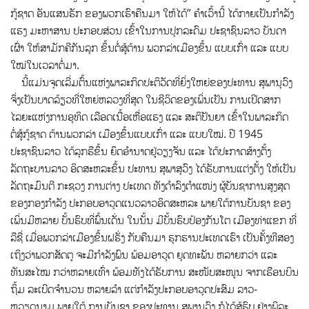
ກູ້ຊາດ ອັນແສນຮັກ ຂອງພວກເຮົາຄືນມາ ໃຫ້ໄດ້” ຄຳເວົ້ານີ້ ໄດ້ກາຍເປັນກຳລັງ
ແຮງ ມະຫາສານ ປະກອບສ່ວນ ເຂົ້າໃນການປຸກລະດົມ ປະຊາຊົນລາວ ບັນດາ
ເຜົ່າ ໃຫ້ສາມັກຄີກັນລຸກ ຂຶ້ນຕໍ່ສູ້ຕ້ານ ພວກລ່າເມືອງຂຶ້ນ ແບບເກົ່າ ແລະ ແບບ
ໃໝ່ໃນເວລາຕໍ່ມາ.
ນີ້ແມ່ນຈຸດເລີ່ມຕົ້ນແຫ່ງພາລະກິດປະຕິວັດທີ່ຍິ່ງໃຫຍ່ຂອງປະທານ ສຸພານຸວົງ
ຈຶ່ງເປັນບາດລ້ຽວທີ່ໃຫຍ່ຫລວງທີ່ສຸດ ໃນຊີວິດຂອງເພິ່ນເປັນ ການເປີດສາກ
ໄລຍະແຫ່ງການອຸທິດ ເລືອດເນື້ອເຫື່ອແຮງ ແລະ ສະຕິປັນຍາ ເຂົ້າໃນພາລະກິດ
ຕໍ່ສູ້ກູ້ຊາດ ຕ້ານພວກລ່າ ເມືອງຂຶ້ນແບບເກົ່າ ແລະ ແບບໃໝ່. ປີ 1945
ປະຊາຊົນລາວ ໄດ້ລຸກຮືຂຶ້ນ ຍຶດອຳນາດຢູ່ວຽງຈັນ ແລະ ໄດ້ປະກາດສ້າງຕັ້ງ
ລັດຖະບານລາວ ອິດສະຫລະຂຶ້ນ ປະທານ ສຸພາສຸວົງ ໄດ້ຮັບການແຕ່ງຕັ້ງ ໃຫ້ເປັນ
ລັດຖະມົນຕີ ກະຊວງ ການຕ່າງ ປະເທດ ທັງດຳລົງຕຳແໜ່ງ ຜູ້ບັນຊາການສູງສຸດ
ຂອງກອງກຳລັງ ປະກອບອາວຸດແນວລາວອິດສະຫລະ ພາຍໃຕ້ການບັນຊາ ຂອງ
ເພິ່ນມີຫລາຍ ບັ້ນຮົບທີ່ພົ້ນເດັ່ນ ໃນນັ້ນ ມີບັ້ນຮົບປ້ອງກັນໂຕ ເມືອງທ່າແຂກ ທີ່
ລືຊື່ ເມື່ອພວກລ່າເມືອງຂຶ້ນຝຣັ່ງ ກັບຄືນມາ ຮຸກຮານປະເທດເຮົາ ເປັນຄັ້ງທີສອງ
ເຖິງວ່າພວກສັດຕູ ຈະມີກຳລັງພົນ ພ້ອມອາວຸດ ຍຸດທະພັນ ຫລາຍກວ່າ ແລະ
ທັນສະໄໝ ກວ່າຫລາຍເທົ່າ ພ້ອມທັງໄດ້ຮັບການ ສະໜັບສະໜູນ ຈາກເຮືອນບິນ
ຖິ້ມ ລະເບີດຈຳນວນ ຫລາຍລຳ ແຕ່ກຳລັງປະກອບອາວຸດປະສົມ ລາວ-
ຫວຽດນາມ ພາຍໃຕ້ ການບັນຊາ ຂອງປະທານ ສຸພານຸວົງ ກໍໄດ້ສູ້ຮົບ ຢ່າງພິລະ