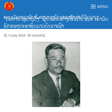
Skip
MENU
to
content
ຄະນະໂຄສະນາອົບຮົມສູນກາງພັກປະຊາຊົນປະຕິວັດລາວ
”ປະທານ ສຸພານຸວົງ” ຜູ້ນຳແບບຢ່າງທີ່ດີເດັ່ນ ແລະ ເຄົາລົບ
ຮັກຂອງປະຊາຊົນລາວບັນດາເຜົ່າ
13 July 2024
ສາລະໜ້າຮູ້