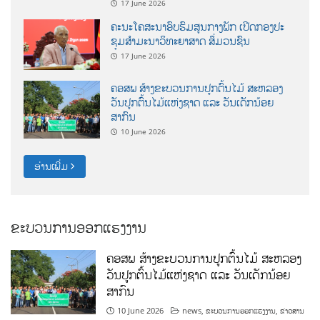
17 June 2026
ຄະນະໂຄສະນາອົບຮົມສູນກາງພັກ ເປີດກອງປະ
ຊຸມສຳມະນາວິທະຍາສາດ ສຶ່ມວນຊົນ
17 June 2026
ຄອສພ ສ້າງຂະບວນການປູກຕົ້ນໄມ້ ສະຫລອງ
ວັນປູກຕົ້ນໄມ້ແຫ່ງຊາດ ແລະ ວັນເດັກນ້ອຍ
ສາກົນ
10 June 2026
ອ່ານເພີ່ມ
ຂະບວນການອອກແຮງງານ
ຄອສພ ສ້າງຂະບວນການປູກຕົ້ນໄມ້ ສະຫລອງ
ວັນປູກຕົ້ນໄມ້ແຫ່ງຊາດ ແລະ ວັນເດັກນ້ອຍ
ສາກົນ
10 June 2026
news
,
ຂະບວນການອອກແຮງງານ
,
ຂ່າວສານ