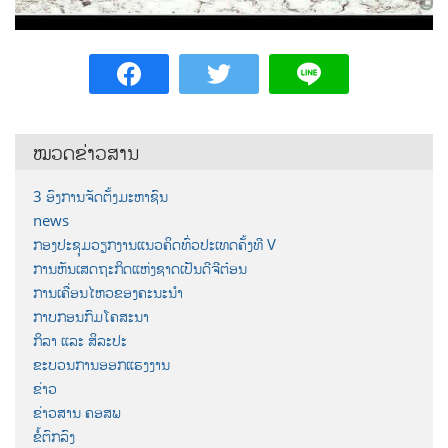
ໝວດຂ່າວສານ
3 ອົງການຈັດຕັ້ງມະຫາຊົນ
news
ກອງປະຊຸມວຽກງານແນວຄິດທົ່ວປະເທດຄັ້ງທີ V
ການຫັນເສດຖະກິດແຫ່ງຊາດເປັນດີຈີຕ໋ອນ
ການເຄື່ອນໄຫວຂອງຄະນະນຳ
ກາບກອນກົມໂຄສະນາ
ກິລາ ແລະ ສິລະປະ
ຂະບວນການອອກແຮງງານ
ຂ່າວ
ຂ່າວສານ ຄອສພ
ຂໍ້ຕົກລົງ