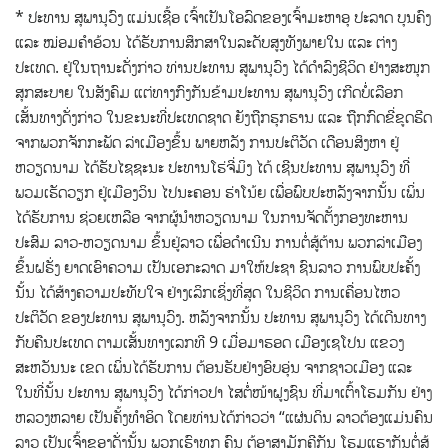
* ປະທານ ສຸພານຸວົງ ແມ່ນເຊື້ອ ເຈົ້າເປັນໂອລົດຂອງເຈົ້າມະຫາອຸ ປະລາດ ບຸນຄົງ
ແລະ ໝ່ອມຄຳອ້ວນ ໄດ້ຮັບການສຶກສາໃນລະດັບສູງທັງພາຍໃນ ແລະ ຕ່າງ
ປະເທດ.
ຢູ່ໃນຖານະດັ່ງກ່າວ ທ່ານປະທານ ສູພານຸວົງ ໄດ້ດຳລົງຊີວິດ ຢ່າງສະໜຸກ
ສຸກສະບາຍ ໃນສັງຄົມ ແຕ່ທາງກົງກັນຂ້າມປະທານ ສຸພານຸວົງ ເກີດບໍ່ເລືອກ
ເສັ້ນທາງດັ່ງກ່າວ ໃນຂະນະທີ່ປະເທດຊາດ ຍັງຖືກຮຸກຮານ ແລະ ຖືກກົດຂີ່ຂູດຮີດ
ຈາກພວກຈັກກະພັດ ລ່າເມືອງຂຶ້ນ ພາຍຫລັງ ການປະຕິວັດ ເດືອນສິງຫາ ຢູ່
ຫວຽດນາມ ໄດ້ຮັບໄຊຊະນະ ປະທານໂຮ່ຈີ່ມິງ ໄດ້ ເຊີນປະທານ ສຸພານຸວົງ ທີ່
ພວມເຮັດວຽກ ຢູ່ເມືອງວິນ ໄປນະຄອນ ຮ່າໂນ້ຍ ເພື່ອພົບປະຫລັງຈາກນັ້ນ ເພິ່ນ
ໄດ້ຮັບການ ຊ່ວຍເຫລືອ ຈາກຜູ້ນຳຫວຽດນາມ ໃນການຈັດຕັ້ງກອງທະຫານ
ປະສົມ ລາວ-ຫວຽດນາມ ຂຶ້ນຢູ່ລາວ ເພື່ອດຳເນີນ ການຕໍ່ສູ້ຕ້ານ ພວກລ່າເມືອງ
ຂຶ້ນຝຣັ່ງ ຍາດເອົາຄວາມ ເປັນເອກະລາດ ມາໃຫ້ປະຊາ ຊົນລາວ ການພົບປະຄັ້ງ
ນັ້ນ ໄດ້ສ້າງຄວາມປະທັບໃຈ ຢ່າງເລິກເຊິ່ງທີ່ສຸດ ໃນຊີວິດ ການເຄື່ອນໄຫວ
ປະຕິວັດ ຂອງປະທານ ສຸພານຸວົງ. ຫລັງຈາກນັ້ນ ປະທານ ສຸພານຸວົງ ໄດ້ເດີນທາງ
ກັບຄືນປະເທດ ຕາມເສັ້ນທາງເລກທີ 9 ເມື່ອມາຮອດ ເມືອງເຊໂປນ ແຂວງ
ສະຫວັນນະ ເຂດ ເພິ່ນໄດ້ຮັບການ ຕ້ອນຮັບຢ່າງອົບອຸ່ນ ຈາກຊາວເມືອງ ແລະ
ໃນທີ່ນັ້ນ ປະທານ ສຸພານຸວົງ ໄດ້ກ່າວປາ ໄສຕໍ່ໜ້າຝູງຊົນ ທີ່ມາເຕົ້າໂຮມກັນ ຢ່າງ
ຫລວງຫລາຍ ເປັນຄັ້ງທຳອິດ ໂດຍທ່ານໄດ້ກ່າວວ່າ “ແຜ່ນດິນ ລາວຕ້ອງແມ່ນຄົນ
ລາວ ເປັນເຈົ້າຂອງດັ່ງນັ້ນ ພວກເຮົາທຸກ ຄົນ ຕ້ອງສາມັກຄີກັນ ໂຮມແຮງກັນຕໍ່ສູ້