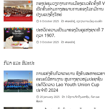
ກອງປະຊຸມວຽກງານການເມືອງແນວຄິດຄັ້ງທີ V
ເປີດຂຶ້ນທ່າມກາງສະພາບການຂອງໂລກມີການ
ປ່ຽນແປງຄັ້ງໃຫຍ່
6 October 2025
ສາລະໜ້າຮູ້
,
ວຽກງານການເມືອງ-ແນວຄິດ
ປະຫວັດຄວາມເປັນມາຂອງວັນຄູແຫ່ງຊາດທີ 7
ຕຸລາ 1907.
3 October 2025
ສາລະໜ້າຮູ້
ກິລາ ແລະ ສິລະປະ
ການແຂ່ງຂັນກິລາເຕະບານ ຊິງຂັນສະຫາຍເລຂາ
ຄະນະບໍລິຫານງານ ສູນກາງຊາວໜຸ່ມປະຊາຊົນ
ປະຕິວັດລາວ Lao Youth Union Cup
ປະຈຳປີ 2024
20 January 2025
3 ອົງການຈັດຕັ້ງມະຫາຊົນ
,
ກິລາ ແລະ
ສິລະປະ