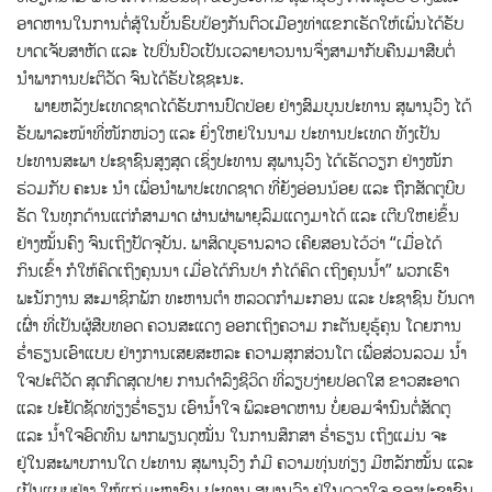
ອາດຫານໃນການຕໍ່ສູ້ໃນບັ້ນຮົບປ້ອງກັນຕົວເມືອງທ່າແຂກເຮັດໃຫ້ເພິ່ນໄດ້ຮັບ
ບາດເຈັບສາຫັດ ແລະ ໄປປິ່ນປົວເປັນເວລາຍາວນານຈຶ່ງສາມາກັບຄືນມາສືບຕໍ່
ນຳພາການປະຕິວັດ ຈົນໄດ້ຮັບໄຊຊະນະ.
ພາຍຫລັງປະເທດຊາດໄດ້ຮັບການປົດປ່ອຍ ຢ່າງສົມບູນປະທານ ສຸພານຸວົງ ໄດ້
ຮັບພາລະໜ້າທີ່ໜັກໜ່ວງ ແລະ ຍິ່ງໃຫຍ່ໃນນາມ ປະທານປະເທດ ທັງເປັນ
ປະທານສະພາ ປະຊາຊົນສູງສຸດ ເຊິ່ງປະທານ ສຸພານຸວົງ ໄດ້ເຮັດວຽກ ຢ່າງໜັກ
ຮ່ວມກັບ ຄະນະ ນຳ ເພື່ອນຳພາປະເທດຊາດ ທີ່ຍັງອ່ອນນ້ອຍ ແລະ ຖືກສັດຕູບີບ
ຮັດ ໃນທຸກດ້ານແຕ່ກໍສາມາດ ຜ່ານຜ່າພາຍຸລົມແດງມາໄດ້ ແລະ ເຕີບໃຫຍ່ຂຶ້ນ
ຢ່າງໝັ້ນຄົງ ຈົນເຖິງປັດຈຸບັນ. ພາສິດບູຮານລາວ ເຄີຍສອນໄວ້ວ່າ “ເມື່ອໄດ້
ກິນເຂົ້າ ກໍໃຫ້ຄິດເຖິງຄຸນນາ ເມື່ອໄດ້ກິນປາ ກໍໄດ້ຄິດ ເຖິງຄຸນນ້ຳ” ພວກເຮົາ
ພະນັກງານ ສະມາຊິກພັກ ທະຫານຕຳ ຫລວດກຳມະກອນ ແລະ ປະຊາຊົນ ບັນດາ
ເຜົ່າ ທີ່ເປັນຜູ້ສືບທອດ ຄວນສະແດງ ອອກເຖິງຄວາມ ກະຕັນຍູຮູ້ຄຸນ ໂດຍການ
ຮ່ຳຮຽນເອົາແບບ ຢ່າງການເສຍສະຫລະ ຄວາມສຸກສ່ວນໂຕ ເພື່ອສ່ວນລວມ ນ້ຳ
ໃຈປະຕິວັດ ສຸດກົດສຸດປາຍ ການດຳລົງຊີວິດ ທີ່ລຽບງ່າຍປອດໃສ ຂາວສະອາດ
ແລະ ປະຢັດຊັດທ່ຽງຮ່ຳຮຽນ ເອົານ້ຳໃຈ ພິລະອາດຫານ ບໍ່ຍອມຈຳນົນຕໍ່ສັດຕູ
ແລະ ນ້ຳໃຈອົດທົນ ພາກພຽນດຸໝັ່ນ ໃນການສຶກສາ ຮ່ຳຮຽນ ເຖິງແມ່ນ ຈະ
ຢູ່ໃນສະພາບການໃດ ປະທານ ສຸພານຸວົງ ກໍມີ ຄວາມທຸ່ນທ່ຽງ ມີຫລັກໝັ້ນ ແລະ
ເປັນແບບຢ່າງ ໃຫ້ແກ່ມະຫາຊົນ ປະທານ ສຸພານຸວົງ ຢູ່ໃນດວງໃຈ ຂອງປະຊາຊົນ