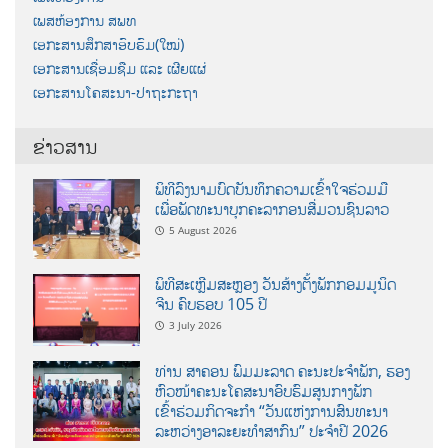
ເພສຫ້ອງການ ສພທ
ເອກະສານສຶກສາອົບຮົມ(ໃໝ່)
ເອກະສານເຊື່ອມຊືມ ແລະ ເຜີຍແຜ່
ເອກະສານໂຄສະນາ-ປາຖະກະຖາ
ຂ່າວສານ
ພິທີລົງນາມບົດບັນທຶກຄວາມເຂົ້າໃຈຮ່ວມມື
ເພື່ອພັດທະນາບຸກຄະລາກອນສື່ມວນຊົນລາວ
5 August 2026
ພິທີສະເຫຼີມສະຫຼອງ ວັນສ້າງຕັ້ງພັກກອມມູນິດ
ຈີນ ຄົບຮອບ 105 ປີ
3 July 2026
ທ່ານ ສາຄອນ ພົມມະລາດ ຄະນະປະຈໍາພັກ, ຮອງ
ຫົວໜ້າຄະນະໂຄສະນາອົບຮົມສູນກາງພັກ
ເຂົ້າຮ່ວມກິດຈະກຳ “ວັນແຫ່ງການສົນທະນາ
ລະຫວ່າງອາລະຍະທຳສາກົນ” ປະຈຳປີ 2026