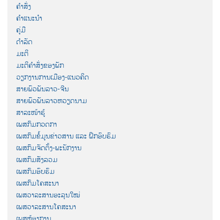
ຄຳສັ່ງ
ຄຳແນະນຳ
ຄູ່ມື
ດຳລັດ
ມະຕິ
ມະຕິຄຳສັ່ງຂອງພັກ
ວຽກງານການເມືອງ-ແນວຄິດ
ສາຍພົວພັນລາວ-ຈີນ
ສາຍພົວພັນລາວຫວຽດນາມ
ສາລະໜ້າຮູ້
ເພສກົມກວດກາ
ເພສກົມຂໍ້ມູນຂ່າວສານ ແລະ ຝຶກອົບຮົມ
ເພສກົມຈັດຕັ້ງ-ພະນັກງານ
ເພສກົມສັງລວມ
ເພສກົມອົບຮົມ
ເພສກົມໂຄສະນາ
ເພສວາລະສານອະລຸນໃໝ່
ເພສວາລະສານໂຄສະນາ
ເພສຫ້ອງການ