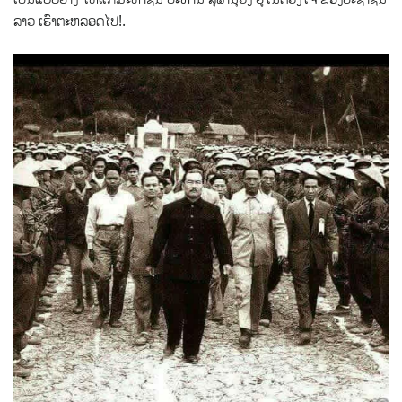
ລາວ ເຮົາຕະຫລອດໄປ!.