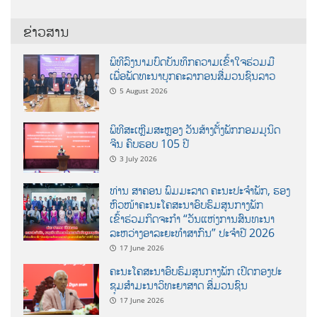
ຂ່າວສານ
ພິທີລົງນາມບົດບັນທຶກຄວາມເຂົ້າໃຈຮ່ວມມື
ເພື່ອພັດທະນາບຸກຄະລາກອນສື່ມວນຊົນລາວ
5 August 2026
ພິທີສະເຫຼີມສະຫຼອງ ວັນສ້າງຕັ້ງພັກກອມມູນິດ
ຈີນ ຄົບຮອບ 105 ປີ
3 July 2026
ທ່ານ ສາຄອນ ພົມມະລາດ ຄະນະປະຈໍາພັກ, ຮອງ
ຫົວໜ້າຄະນະໂຄສະນາອົບຮົມສູນກາງພັກ
ເຂົ້າຮ່ວມກິດຈະກຳ “ວັນແຫ່ງການສົນທະນາ
ລະຫວ່າງອາລະຍະທຳສາກົນ” ປະຈຳປີ 2026
17 June 2026
ຄະນະໂຄສະນາອົບຮົມສູນກາງພັກ ເປີດກອງປະ
ຊຸມສຳມະນາວິທະຍາສາດ ສຶ່ມວນຊົນ
17 June 2026