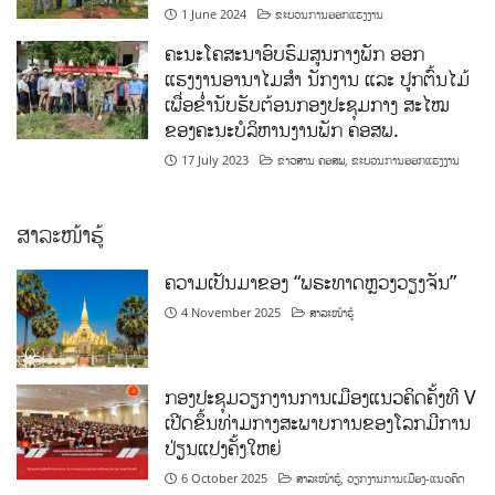
1 June 2024
ຂະບວນການອອກແຮງງານ
ຄະນະໂຄສະນາອົບຮົມສູນກາງພັກ ອອກ
ແຮງງານອານາໄມສໍາ ນັກງານ ແລະ ປູກຕົ້ນໄມ້
ເພື່ອຂໍ່ານັບຮັບຕ້ອນກອງປະຊຸມກາງ ສະໄໝ
ຂອງຄະນະບໍລິຫານງານພັກ ຄອສພ.
17 July 2023
ຂ່າວສານ ຄອສພ
,
ຂະບວນການອອກແຮງງານ
ສາລະໜ້າຮູ້
ຄວາມເປັນມາຂອງ “ພຣະທາດຫຼວງວຽງຈັນ”
4 November 2025
ສາລະໜ້າຮູ້
ກອງປະຊຸມວຽກງານການເມືອງແນວຄິດຄັ້ງທີ V
ເປີດຂຶ້ນທ່າມກາງສະພາບການຂອງໂລກມີການ
ປ່ຽນແປງຄັ້ງໃຫຍ່
6 October 2025
ສາລະໜ້າຮູ້
,
ວຽກງານການເມືອງ-ແນວຄິດ