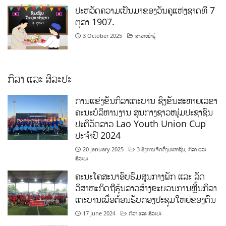
ປະຫວັດຄວາມເປັນມາຂອງວັນຄູແຫ່ງຊາດທີ 7
ຕຸລາ 1907.
3 October 2025
ສາລະໜ້າຮູ້
ກິລາ ແລະ ສິລະປະ
ການແຂ່ງຂັນກິລາເຕະບານ ຊິງຂັນສະຫາຍເລຂາ
ຄະນະບໍລິຫານງານ ສູນກາງຊາວໜຸ່ມປະຊາຊົນ
ປະຕິວັດລາວ Lao Youth Union Cup
ປະຈຳປີ 2024
20 January 2025
3 ອົງການຈັດຕັ້ງມະຫາຊົນ
,
ກິລາ ແລະ
ສິລະປະ
ຄະນະໂຄສະນາອົບຮົມສູນກາງພັກ ແລະ ລັດ
ວິສາຫະກິດຖືຮຸ້ນລາວສ້າງຂະບວນການຫຼີ້ນກິລາ
ເຕະບານເພື່ອຕ້ອນຮັບກອງປະຊຸມໃຫຍ່ຂອງຕົນ
17 June 2024
ກິລາ ແລະ ສິລະປະ