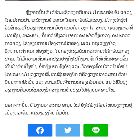
ຫຼັງຈາກນັ້ນ ກໍໄດ້ຮ່ວມເຮັດວຽກກັບຄະນະໂຄສະນາອົບຮົມແຂວງ,
ໂດຍມີການນໍາ, ພະນັກງານທົ່ວຄະນະໂຄສະນາອົບຮົມແຂວງ, ມີຕາງໜ້າຜູ້ທີ່
ຮັບຜິດຊອບໃນວຽກງານການເມືອງ-ແນວຄິດ, ວຽກໂຄ ສະນາ, ຖະແຫຼງຂ່າວ-ສື່
ມວນຊົນ, ວາລະສານ, ຄົ້ນຄວ້າສັງລວມຈາກ: ຄະນະຈັດຕັ້ງແຂວງ, ຄະນະກວດ
ກາແຂວງ, ໂຮງຮຽນການເມືອງ-ການປົກຄອງ, ພະແນກຖະແຫຼງຂ່າວ,
ວັດທະນະທຳ ແລະ ທ່ອງທ່ຽວ. ໃນກອງປະຊຸມບັນດາສະຫາຍທີ່ເຂົ້າຮ່ວມກອງ
ປະຊຸມ ໄດ້ມີຄວາມເຫັນແລກປ່ຽນຢ່າງກົງໄປກົງມາ, ຍົກໃຫ້ເຫັນສະພາບພົ້ນ
ເດັ່ນທັງດ້ານຕັ້ງໜ້າ, ຂໍ້ຫຍຸ້ງຍາກ-ຄົງຄ້າງ ແລະ ທິດທາງເຄື່ອນໄຫວໃນຕໍ່ໜ້າ
ໂດຍສະເພາະໃນວຽກງານສື່ມວນຊົນຂອງພັກ ກໍຄືວຽກງານວາລະສານ ດ້ວຍ
ບັນຍາກາດຟົດຟື້ນ ແລະ ຄວາມເປັນເຈົ້າການລະອຽດສົມຄວນ ແນໃສ່ປັບປຸງ
ວຽກງານສື່ມວນຊົນຂອງພັກສ້າງການຫັນປ່ຽນໄປສູ່ຄຸນນະ ພາບໃໝ່.
ນອກຈາກນັ້ນ, ທີມງານວາລະສານ ອະລຸນໃໝ່ ຍັງໄດ້ລົງເຄື່ອນໄຫວວຽກງານຢູ່
ເມືອງທຸລະຄົມ, ແຂວງວຽງຈັນ ຕື່ມອີກ.