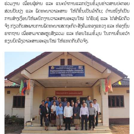
ຮ່ວມງານ ເພື່ອນຜູ້ອ່ານ ແລະ ແນະນໍາການແລກປ່ຽນຂໍ້ມູນຂ່າວສານປະກອບ
ສ່ວນປັບປຸງ ແລະ ພັດທະນາວາລະສານ ໃຫ້ດີຂຶ້ນເປັນລໍາດັບ; ດ້ານໜຶ່ງກໍເປັນ
ການສ້າງເງື່ອນໃຫ້ພະນັກງານວາລະສານອະລຸນໃໝ່ ໄດ້ຮັບຮູ້ ແລະ ໄດ້ສຳພັດຕົວ
ຈິງ ກ່ຽວກັບສະພາບການພັດທະນາເສດຖະກິດ-ສັງຄົມຂອງແຂວງ ແລະ ທ້ອງຖິ່ນ
ຮາກຖານ ເພື່ອສາມາດສະຫຼຸບສັງລວມ ແລະ ທ້ອນໂຮມຂໍ້ມູນ ໃນການຄົ້ນຄວ້າ
ຂຽນບົດລົງວາລະສານອະລຸນໃໝ່ ໃຫ້ແທດກັບຕົວຈິງ.