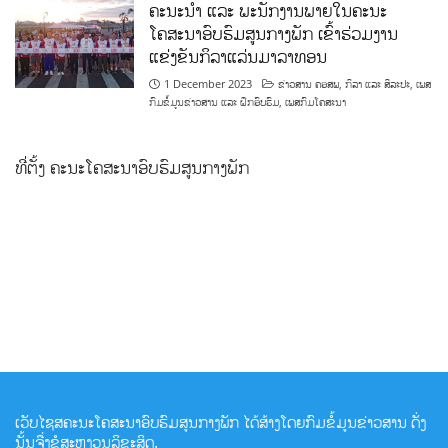
ຄະນະນຳ ແລະ ພະນັກງານພາຍໃນຄະນະ
ໂຄສະນາອົບຮົມສູນກາງພັກ ເຂົ້າຮ່ວມງານ
ແຂ່ງຂັນກິລາແລ່ນມາລາທອນ
1 December 2023
ຂ່າວສານ ຄອສພ
,
ກິລາ ແລະ ສິລະປະ
,
ເພສ
ກົມຂໍ້ມູນຂ່າວສານ ແລະ ຝຶກອົບຮົມ
,
ເພສກົມໂຄສະນາ
ທີ່ຕັ້ງ ຄະນະໂຄສະນາອົບຮົມສູນກາງພັກ
ເວັບໄຊສຄະນະໂຄສະນາອົບຮົມສູນກາງພັກ ໄດ້ສ້າງໂດຍກົມຂໍ້ມູນຂ່າວສານ ດັ່ງ
ນັ້ນຈື່ງຂໍສະຫງວນລິຂະສິດ.