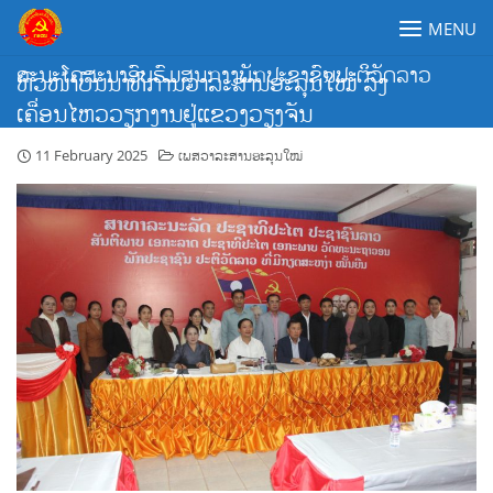
Skip
MENU
to
content
ຄະນະໂຄສະນາອົບຮົມສູນກາງພັກປະຊາຊົນປະຕິວັດລາວ
ຫົວໜ້າບັນນາທິການວາລະສານອະລຸນໃໝ່ ລົງ
ເຄື່ອນໄຫວວຽກງານຢູ່ແຂວງວຽງຈັນ
11 February 2025
ເພສວາລະສານອະລຸນໃໝ່