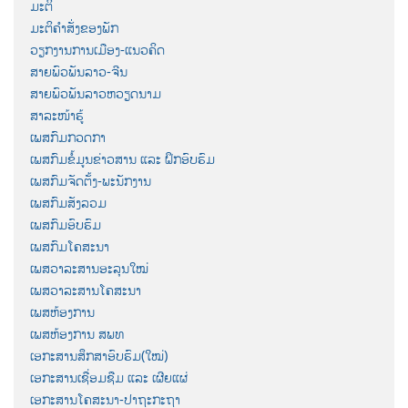
ມະຕິ
ມະຕິຄຳສັ່ງຂອງພັກ
ວຽກງານການເມືອງ-ແນວຄິດ
ສາຍພົວພັນລາວ-ຈີນ
ສາຍພົວພັນລາວຫວຽດນາມ
ສາລະໜ້າຮູ້
ເພສກົມກວດກາ
ເພສກົມຂໍ້ມູນຂ່າວສານ ແລະ ຝຶກອົບຮົມ
ເພສກົມຈັດຕັ້ງ-ພະນັກງານ
ເພສກົມສັງລວມ
ເພສກົມອົບຮົມ
ເພສກົມໂຄສະນາ
ເພສວາລະສານອະລຸນໃໝ່
ເພສວາລະສານໂຄສະນາ
ເພສຫ້ອງການ
ເພສຫ້ອງການ ສພທ
ເອກະສານສຶກສາອົບຮົມ(ໃໝ່)
ເອກະສານເຊື່ອມຊືມ ແລະ ເຜີຍແຜ່
ເອກະສານໂຄສະນາ-ປາຖະກະຖາ