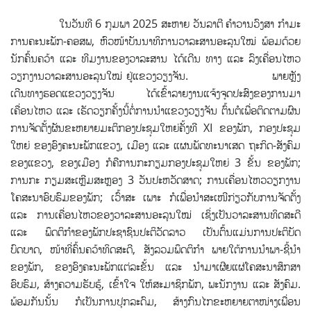
ໃນວັນທີ 6 ກຸມພາ 2025 ສະຫາຍ ວັນລາຕີ ຄໍາວານວົງສາ ກໍາມະ
ການຄະນະພັກ-ຄອສພ, ຫົວໜ້າບັນນາທິການວາລະສານອະລຸນໃໝ່ ພ້ອມດ້ວຍ
ນັກຄົ້ນຄວ້າ ແລະ ທີມງານຂອງວາລະສານ ໄດ້ເດີນ ທາງ ແລະ ລົງເຄື່ອນໄຫວ
ວຽກງານວາລະສານອະລຸນໃໝ່ ຢູ່ແຂວງວຽງຈັນ.
ພາຍຫຼັງ
ເດີນທາງຮອດແຂວງວຽງຈັນ ໄດ້ເຂົ້າລາຍງານແຈ້ງຈຸດປະສົງຂອງການມາ
ເຄື່ອນໄຫວ ແລະ ເຮັດວຽກຄັ້ງນີ້ຕໍ່ການນໍາແຂວງວຽງຈັນ ຕົ້ນຕໍເພື່ອຕິດຕາມຜົນ
ການຈັດຕັ້ງຜັນຂະຫຍາຍມະຕິກອງປະຊຸມໃຫຍ່ຄັ້ງທີ XI ຂອງພັກ, ກອງປະຊຸມ
ໃຫຍ່ ຂອງອົງຄະນະພັກແຂວງ, ເມືອງ ແລະ ແຜນພັດທະນາເສດ ຖະກິດ-ສັງຄົມ
ຂອງແຂວງ, ຂອງເມືອງ ກໍຄືການກະກຽມກອງປະຊຸມໃຫຍ່ 3 ຂັ້ນ ຂອງພັກ;
ການກະ ກຽມສະເຫຼີມສະຫຼອງ 3 ວັນປະຫວັດສາດ; ການເຄື່ອນໄຫວວຽກງານ
ໂຄສະນາອົບຮົມຂອງພັກ; ເວົ້າສະ ເພາະ ກໍເພື່ອນໍາສະເໜີກ່ຽວກັບການຈັດຕັ້ງ
ແລະ ການເຄື່ອນໄຫວຂອງວາລະສານອະລຸນໃໝ່ ເຊິ່ງເປັນວາລະສານທິດສະດີ
ແລະ ພຶດຕິກຳຂອງພັກປະຊາຊົນປະຕິວັດລາວ ເປັນຕົ້ນແມ່ນການປະຕິບັດ
ບົດບາດ, ໜ້າທີ່ຄົ້ນຄວ້າທິດສະດີ, ສັງລວມພຶດຕິກໍາ ພາຍໃຕ້ການນໍາພາ-ຊີ້ນໍາ
ຂອງພັກ, ຂອງອົງຄະນະພັກແຕ່ລະຂັ້ນ ແລະ ນໍາມາເຜີຍແຜ່ໂຄສະນາສຶກສາ
ອົບຮົມ, ສ້າງຄວາມຮັບຮູ້, ເຂົ້າໃຈ ໃຫ້ສະມາຊິກພັກ, ພະນັກງານ ແລະ ສັງຄົມ.
ພ້ອມກັນນັ້ນ ກໍເປັນການປຸກລະດົມ, ສ້າງກົນໄກຂະຫຍາຍຕາໜ່າງເພື່ອນ