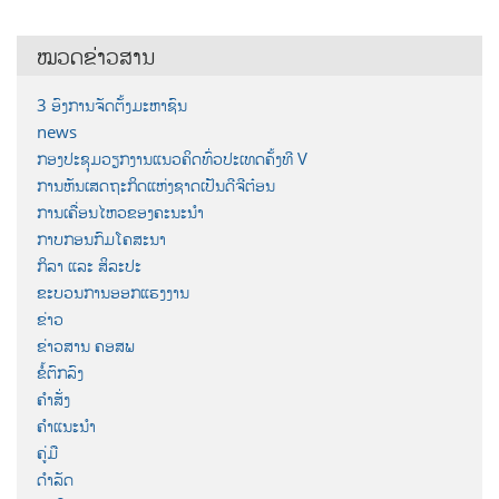
ໝວດຂ່າວສານ
3 ອົງການຈັດຕັ້ງມະຫາຊົນ
news
ກອງປະຊຸມວຽກງານແນວຄິດທົ່ວປະເທດຄັ້ງທີ V
ການຫັນເສດຖະກິດແຫ່ງຊາດເປັນດີຈີຕ໋ອນ
ການເຄື່ອນໄຫວຂອງຄະນະນຳ
ກາບກອນກົມໂຄສະນາ
ກິລາ ແລະ ສິລະປະ
ຂະບວນການອອກແຮງງານ
ຂ່າວ
ຂ່າວສານ ຄອສພ
ຂໍ້ຕົກລົງ
ຄຳສັ່ງ
ຄຳແນະນຳ
ຄູ່ມື
ດຳລັດ