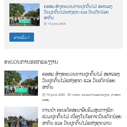
ຄອສພ ສ້າງຂະບວນການປູກຕົ້ນໄມ້ ສະຫລອງ
ວັນປູກຕົ້ນໄມ້ແຫ່ງຊາດ ແລະ ວັນເດັກນ້ອຍ
ສາກົນ
10 June 2026
ອ່ານເພີ່ມ
ຂະບວນການອອກແຮງງານ
ຄອສພ ສ້າງຂະບວນການປູກຕົ້ນໄມ້ ສະຫລອງ
ວັນປູກຕົ້ນໄມ້ແຫ່ງຊາດ ແລະ ວັນເດັກນ້ອຍ
ສາກົນ
10 June 2026
news
,
ຂະບວນການອອກແຮງງານ
,
ຂ່າວສານ
ຄອສພ
ການນໍາ ຄະນະໂຄສະນາອົບຮົມສູນກາງພັກ
ຮ່ວມປູກຕົ້ນໄມ້ ເນື່ອງໃນໂອກາດວັນເດັກນ້ອຍ
ສາກົນ ແລະ ວັນປູກຕົ້ນໄມ້ແຫ່ງຊາດລາວ