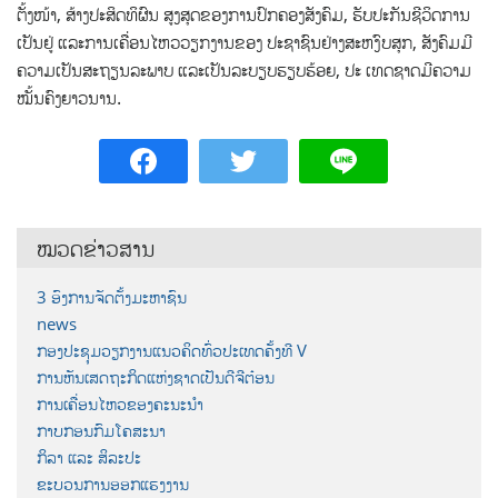
ຕັ້ງໜ້າ, ສ້າງປະສິດທິຜົນ ສູງສຸດຂອງການປົກຄອງສັງຄົມ, ຮັບປະກັນຊີວິດການ
ເປັນຢູ່ ແລະການເຄື່ອນໄຫວວຽກງານຂອງ ປະຊາຊົນຢ່າງສະຫງົບສຸກ, ສັງຄົມມີ
ຄວາມເປັນສະຖຽນລະພາບ ແລະເປັນລະບຽບຮຽບຮ້ອຍ, ປະ ເທດຊາດມີຄວາມ
ໝັ້ນຄົງຍາວນານ.
ໝວດຂ່າວສານ
3 ອົງການຈັດຕັ້ງມະຫາຊົນ
news
ກອງປະຊຸມວຽກງານແນວຄິດທົ່ວປະເທດຄັ້ງທີ V
ການຫັນເສດຖະກິດແຫ່ງຊາດເປັນດີຈີຕ໋ອນ
ການເຄື່ອນໄຫວຂອງຄະນະນຳ
ກາບກອນກົມໂຄສະນາ
ກິລາ ແລະ ສິລະປະ
ຂະບວນການອອກແຮງງານ