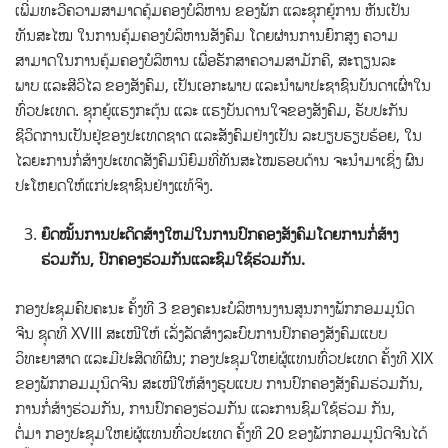
ເພີ່ມທະວີຄວາມສາມາດຄຸ້ມຄອງບໍລິຫານ ຂອງພັກ ແລະຊຸກຍູ້ການ ຫັນເປັນ
ທັນສະໄໝ ໃນການຄຸ້ມຄອງບໍລິຫານສັງຄົມ ໂດຍຜ່ານການຍົກສູງ ຄວາມ
ສາມາດໃນການຄຸ້ມຄອງບໍລິຫານ ເພື່ອຮັກສາຄວາມສາມັກຄີ, ສະຖຽນລະ
ພາບ ແລະສີວິໄລ ຂອງສັງຄົມ, ເປັນເອກະພາບ ແລະນໍາພາປະຊາຊົນບັນດາເຜົ່າໃນ
ທົ່ວປະເທດ. ຊຸກຍູ້ແຮງກະຕຸ້ນ ແລະ ແຮງບັນດານໃຈຂອງສັງຄົມ, ຮັບປະກັນ
ຊີວິດການເປັນຢູ່ຂອງປະເທດຊາດ ແລະສັງຄົມຢ່າງເປັນ ລະບຽບຮຽບຮ້ອຍ, ໃນ
ໄລຍະການກໍ່ສ້າງປະເທດສັງຄົມນິຍົມທີ່ທັນສະໄໝຮອບດ້ານ ຈະນໍາມາເຊິ່ງ ຜົນ
ປະໂຫຍດໃຫ້ແກ່ປະຊາຊົນຢ່າງແທ້ຈິງ.
ຍຶດໝັ້ນການປະດິດສ້າງໃຫມ່ໃນການປົກຄອງສັງຄົມໂດຍການກໍ່ສ້າງ
ຮ່ວມ
ກັນ
,
ປົກຄອງຮ່ວມກັນ
ແລະຊົມໃຊ້ຮ່ວມກັນ
.
ກອງປະຊຸມຄົບຄະນະ ຄັ້ງທີ 3 ຂອງຄະນະບໍລິຫານງານສູນກາງພັກກອມມູນິດ
ຈີນ ຊຸດທີ XVIII ສະເໜີໃຫ້ ເລັ່ງລັດສ້າງລະບົບການປົກຄອງສັງຄົມແບບ
ວິທະຍາສາດ ແລະມີປະສິດທິຜົນ; ກອງປະຊຸມໃຫຍ່ຜູ້ແທນທົ່ວປະເທດ ຄັ້ງທີ XIX
ຂອງພັກກອມມູນິດຈີນ ສະເໜີໃຫ້ສ້າງຮູບແບບ ການປົກຄອງສັງຄົມຮ່ວມກັນ,
ການກໍ່ສ້າງຮ່ວມກັນ, ການປົກຄອງຮ່ວມກັນ ແລະການຊົມໃຊ້ຮ່ວມ ກັນ,
ຕໍ່ມາ ກອງປະຊຸມໃຫຍ່ຜູ້ແທນທົ່ວປະເທດ ຄັ້ງທີ 20 ຂອງພັກກອມມູນິດຈີນໄດ້