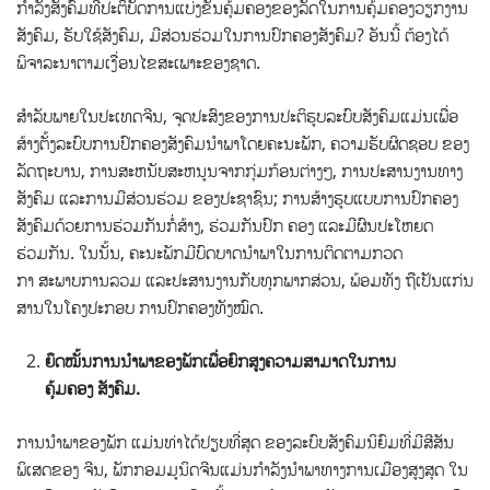
ກຳລັງສັງຄົມທີ່ປະຕິບັດການແບ່ງຂັ້ນຄຸ້ມຄອງຂອງລັດໃນການຄຸ້ມຄອງວຽກງານ
ສັງຄົມ, ຮັບໃຊ້ສັງຄົມ, ມີສ່ວນຮ່ວມໃນການປົກຄອງສັງຄົມ? ອັນນີ້ ຕ້ອງໄດ້
ພິຈາລະນາຕາມເງື່ອນໄຂສະເພາະຂອງຊາດ.
ສຳລັບພາຍໃນປະເທດຈີນ, ຈຸດປະສົງຂອງການປະຕິຮູບລະບົບສັງຄົມແມ່ນເພື່ອ
ສ້າງຕັ້ງລະບົບການປົກຄອງສັງຄົມນໍາພາໂດຍຄະນະພັກ, ຄວາມຮັບຜິດຊອບ ຂອງ
ລັດຖະບານ, ການສະຫນັບສະຫນູນຈາກກຸ່ມກ້ອນຕ່າງໆ, ການປະສານງານທາງ
ສັງຄົມ ແລະການມີສ່ວນຮ່ວມ ຂອງປະຊາຊົນ; ການສ້າງຮູບແບບການປົກຄອງ
ສັງຄົມດ້ວຍການຮ່ວມກັນກໍ່ສ້າງ, ຮ່ວມກັນປົກ ຄອງ ແລະມີຜົນປະໂຫຍດ
ຮ່ວມກັນ. ໃນນັ້ນ, ຄະນະພັກມີບົດບາດນໍາພາໃນການຕິດຕາມກວດ
ກາ ສະພາບການລວມ ແລະປະສານງານກັບທຸກພາກສ່ວນ, ພ້ອມທັງ ຖືເປັນແກ່ນ
ສານໃນໂຄງປະກອບ ການປົກຄອງທັງໝົດ.
ຍຶດໝັ້ນການນໍາພາ
ຂອງພັກ
ເພື່ອຍົກສູງຄວາມສາມາດໃນການ
ຄຸ້ມຄອງ
ສັງຄົມ
.
ການນໍາພາຂອງພັກ ແມ່ນທ່າໄດ້ປຽບທີ່ສຸດ ຂອງລະບົບສັງຄົມນິຍົມທີ່ມີສີສັນ
ພິເສດຂອງ ຈີນ, ພັກກອມມູນິດຈີນແມ່ນກໍາລັງນໍາພາທາງການເມືອງສູງສຸດ ໃນ