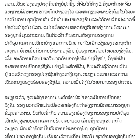
ຄວາມເປັນຫ່ວງຂອງປະຊາຊົນຢ່າງບໍ່ຢຸດຢັ້ງ, ທີ່ຈີນໄດ້ສ້າງ 2 ສິ່ງມະຫັດສະ ຈັນ
ແຫ່ງການພັດທະນາເສດຖະກິດຢ່າງວ່ອງໄວ ແລະສະຖຽນລະພາບສັງຄົມໃນໄລຍະ
ຍາວໃນການ ຊຸກຍູ້ການຫັນເປັນທັນສະໄໝຂອງຈີນ ແລະໄດ້ກາຍເປັນປະເທດທີ່
ປອດໄພທີ່ສຸດໃນໂລກ. ແມ່ນເພື່ອຄວາມສອດຄ່ອງກັບທ່າອ່ຽງການພັດທະນາ
ຂອງຍຸກຂໍ້ມູນຂ່າວສານ, ປັບຕົວເຂົ້າ ກັບຄວາມຕ້ອງການຂອງການ
ປະຕິຮູບ ແລະການເປີດກວ້າງ ແລະການພັດທະນາໃນເລິກເຊິ່ງຂອງ ເສດຖະກິດ
ຕະຫຼາດ, ຍຶດຫມັ້ນກັບການນໍາພາຂອງພັກ, ຍູ້ແຮງການເຄື່ອນໄຫວຂອງສັງຄົມ,
ເພີ່ມ ທະວີການເຄື່ອນໄຫວໃນທຸກດ້ານຂອງສັງຄົມຢ່າງຕັ້ງໜ້າ, ຕັ້ງໜ້າຜັນ
ຂະຫຍາຍການປົກຄອງສັງຄົມ ຢ່າງມີປະສິດທິຜົນ, ຮັບປະກັນຊີວິດການເປັນ
ຢູ່ ແລະເຮັດວຽກຂອງປະຊາຊົນຢ່າງສະຫງົບສຸກ. ສະຖຽນລະພາບ ແລະຄວາມ
ເປັນລະບຽບຮຽບຮ້ອຍຂອງສັງຄົມ, ຄວາມໝັ້ນຄົງໃນໄລຍະຍາວຂອງ ປະເທດ.
ສະຫຼຸບແລ້ວ, ຈຸດປະສົງຂອງການປະດິດສ້າງໃໝ່ຂອງລະບົບການປົກຄອງ
ສັງຄົມ ຂອງ ພວກເຮົາແມ່ນເພື່ອສອດຄ່ອງກັບທ່າອ່ຽງການພັດທະນາຂອງຍຸກ
ຂໍ້ມູນຂ່າວສານ, ປັບຕົວເຂົ້າກັບ ຄວາມຮຽກຮ້ອງຕ້ອງການຂອງການປະຕິຮູບ
ເປີດປະຕູສູ່ພາຍນອກ ແລະການພັດທະນາແບບ ເລິກເຊິ່ງ ຂອງເສດຖະກິດ
ຕະຫຼາດ, ພ້ອມທັງຍຶດຫມັ້ນກັບການນໍາພາຂອງພັກ, ຊຸກຍູ້ການ
ເຄື່ອນ ໄຫວ ຂອງສັງຄົມ, ເພີ່ມທະວີການເຄື່ອນໄຫວໃນທຸກດ້ານຂອງສັງຄົມຢ່າງ