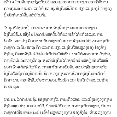
ເຂົ້າໃຈ ໂດຍພື້ນຖານກ່ຽວກັບວິທີຄວບຄຸມເສດຖະກິດຕະຫຼາດ ແລະວິທີການ
ຄວບຄຸມມະຫາພາກ, ແຕ່ວິທີ ຄວບຄຸມສັງຄົມທີ່ມີການປ່ຽນແປງຢ່າງໃຫຍ່ຫຼວງ
ນັ້ນຍັງຕ້ອງໄດ້ຄົ້ນຄວ້າຕໍ່ໄປຕື່ມ.
ໃນຊຸມປີມໍ່ໆມານີ້, ໃນຂະບວນການສ້າງພື້ນຖານເສດຖະກິດຕະຫຼາດ
ສັງຄົມນິຍົມ, ໜຶ່ງໃນ ບັນດາບັນຫາຕົ້ນຕໍທີ່ພວກເຮົາໄດ້ແກ້ໄຂແມ່ນການ
ພົວພັນ ລະຫວ່າງ ລັດຖະບານກັບຕະຫຼາດດ້ວຍ ການລົງເລິກປະຕິຮູບເສດຖະກິດ
ຕະຫຼາດ, ລະບົບເສດຖະກິດ ແລະການປ່ຽນແປງອັນໃຫຍ່ຫຼວງຂອງ ໂຄງສ້າງ
ສັງຄົມ, ບັນຫາສັງຄົມໄດ້ເລີ່ມປະກົດຕົວໃຫ້ເຫັນ. ພາຍໃຕ້ສະພາບການດັ່ງກ່າວ,
ການພົວພັນລະຫວ່າງລັດຖະບານກັບສັງຄົມໄດ້ກາຍເປັນບັນຫາຫຼັກອັນໃໝ່ທີ່
ພວກເຮົາຈະຕ້ອງໄດ້ແກ້ໄຂ. ການແກ້ໄຂສາຍພົວພັນລະຫວ່າງລັດຖະບານກັບ
ສັງຄົມໃຫ້ຖືກຕ້ອງຄືການຄົ້ນຄິດວ່າ ວຽກງານການປົກຄອງສັງຄົມອັນໃດທີ່
ລັດຖະບານ ແລະ ສັງຄົມຕ້ອງການຮ່ວມກັນເຮັດ ແລະ ອັນໃດທີ່ຄວນແບ່ງກັນ
ຮັບຜິດຊອບ.
ຜ່ານມາ, ລັດຖະບານຄຸ້ມຄອງທຸກຢ່າງໃນຖານະຕົວແທນ ແລະເບິ່ງແຍງວຽກງານ
ສັງຄົມທຸກ ຢ່າງ. ແນວໃດກໍດີ, ນັບແຕ່ໄດ້ພັດທະນາເສດຖະກິດຕະຫຼາດ, ກົນໄກ
ຕະຫຼາດໄດ້ຮັບການແນະນໍາ ເຂົ້າໃນຫຼາຍວຽກງານ ຂອງສັງຄົມ ເຊັ່ນ: ວຽກງານ