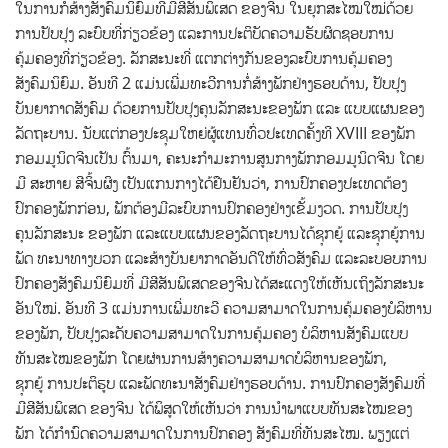
ໃນການກໍ່ສ້າງສັງຄົມນິຍົມທີ່ມີສີສັນພິເສດ ຂອງຈີນ ໃນຍຸກສະໄໝໃໝ່ດ້ວຍ
ການປັບປຸງ ລະບົບທີ່ກ່ຽວຂ້ອງ ແລະການປະຕິບັດຄວາມຮັບຜິດຊອບການ
ຄຸ້ມຄອງທີ່ກ່ຽວຂ້ອງ. ລັກສະນະທີ່ ແຕກຕ່າງກັນຂອງລະບົບການຄຸ້ມຄອງ
ສັງຄົມນິຍົມ. ອັນທີ 2 ແມ່ນເພີ່ມທະວີການກໍ່ສ້າງພັກຢ່າງຮອບດ້ານ, ປັບປຸງ
ບັນຍາກາດສັງຄົມ ດ້ວຍການປັບປຸງຄຸນລັກສະນະຂອງພັກ ແລະ ແບບແຜນຂອງ
ລັດຖະບານ. ນັບແຕ່ກອງປະຊຸມໃຫຍ່ຜູ້ແທນທົ່ວປະເທດຄັ້ງທີ XVIII ຂອງພັກ
ກອມມູນິດຈີນເປັນ ຕົ້ນມາ, ຄະນະກຳມະການສູນກາງພັກກອມມູນິດຈີນ ໂດຍ
ມີ ສະຫາຍ ສີຈິ້ນຜິງ ເປັນແກນກາງໄດ້ຢືນຢັນວ່າ, ການປົກຄອງປະເທດຕ້ອງ
ປົກຄອງພັກກ່ອນ, ພັກຕ້ອງມີລະບົບການປົກຄອງຢ່າງເຂັ້ມງວດ. ການປັບປຸງ
ຄຸນລັກສະນະ ຂອງພັກ ແລະແບບແຜນຂອງລັດຖະບານໄດ້ຊຸກຍູ້ ແລະຊຸກຍູ້ການ
ພັດ ທະນາທາງບວກ ແລະສ້າງບັນຍາກາດອັນດີໃຫ້ທົ່ວສັງຄົມ ແລະລະບອບການ
ປົກຄອງສັງຄົມນິຍົມທີ່ ມີສີສັນພິເສດຂອງຈີນໄດ້ສະແດງໃຫ້ເຫັນເຖິງລັກສະນະ
ອັນໃໝ່. ອັນທີ 3 ແມ່ນການເພີ່ມທະວີ ຄວາມສາມາດໃນການຄຸ້ມຄອງບໍລິຫານ
ຂອງພັກ, ປັບປຸງລະດັບຄວາມສາມາດໃນການຄຸ້ມຄອງ ບໍລິຫານສັງຄົມແບບ
ທັນສະໄໝຂອງພັກ ໂດຍຜ່ານການສ້າງຄວາມສາມາດບໍລິຫານຂອງພັກ,
ຊຸກຍູ້ ການປະຕິຮູບ ແລະພັດທະນາສັງຄົມຢ່າງຮອບດ້ານ. ການປົກຄອງສັງຄົມທີ່
ມີສີສັນພິເສດ ຂອງຈີນ ໄດ້ພິສູດໃຫ້ເຫັນວ່າ ການນໍາພາແບບທັນສະໄໝຂອງ
ພັກ ໄດ້ກຳນົດຄວາມສາມາດໃນການປົກຄອງ ສັງຄົມທີ່ທັນສະໄໝ. ພຽງແຕ່