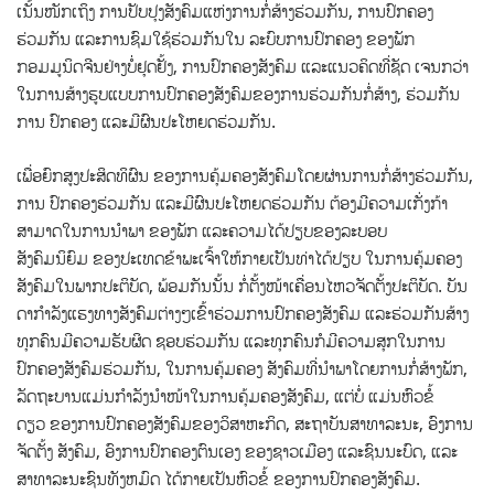
ເນັ້ນໜັກເຖິງ ການປັບປຸງສັງຄົມແຫ່ງການກໍ່ສ້າງຮ່ວມກັນ, ການປົກຄອງ
ຮ່ວມກັນ ແລະການຊົມໃຊ້ຮ່ວມກັນໃນ ລະບົບການປົກຄອງ ຂອງພັກ
ກອມມູນິດຈີນຢ່າງບໍ່ຢຸດຢັ້ງ, ການປົກຄອງສັງຄົມ ແລະແນວຄິດທີ່ຊັດ ເຈນກວ່າ
ໃນການສ້າງຮູບແບບການປົກຄອງສັງຄົມຂອງການຮ່ວມກັນກໍ່ສ້າງ, ຮ່ວມກັນ
ການ ປົກຄອງ ແລະມີຜົນປະໂຫຍດຮ່ວມກັນ.
ເພື່ອຍົກສູງປະສິດທິຜົນ ຂອງການຄຸ້ມຄອງສັງຄົມໂດຍຜ່ານການກໍ່ສ້າງຮ່ວມກັນ,
ການ ປົກຄອງຮ່ວມກັນ ແລະມີຜົນປະໂຫຍດຮ່ວມກັນ ຕ້ອງມີຄວາມເກັ່ງກ້າ
ສາມາດໃນການນໍາພາ ຂອງພັກ ແລະຄວາມໄດ້ປຽບຂອງລະບອບ
ສັງຄົມນິຍົມ ຂອງປະເທດຂ້າພະເຈົ້າໃຫ້ກາຍເປັນທ່າໄດ້ປຽບ ໃນການຄຸ້ມຄອງ
ສັງຄົມໃນພາກປະຕິບັດ, ພ້ອມກັນນັ້ນ ກໍ່ຕັ້ງໜ້າເຄື່ອນໄຫວຈັດຕັ້ງປະຕິບັດ. ບັນ
ດາກໍາລັງແຮງທາງສັງຄົມຕ່າງໆເຂົ້າຮ່ວມການປົກຄອງສັງຄົມ ແລະຮ່ວມກັນສ້າງ
ທຸກຄົນມີຄວາມຮັບຜິດ ຊອບຮ່ວມກັນ ແລະທຸກຄົນກໍມີຄວາມສຸກໃນການ
ປົກຄອງສັງຄົມຮ່ວມກັນ, ໃນການຄຸ້ມຄອງ ສັງຄົມທີ່ນໍາພາໂດຍການກໍ່ສ້າງພັກ,
ລັດຖະບານແມ່ນກຳລັງນໍາໜ້າໃນການຄຸ້ມຄອງສັງຄົມ, ແຕ່ບໍ່ ແມ່ນຫົວຂໍ້
ດຽວ ຂອງການປົກຄອງສັງຄົມຂອງວິສາຫະກິດ, ສະຖາບັນສາທາລະນະ, ອົງການ
ຈັດຕັ້ງ ສັງຄົມ, ອົງການປົກຄອງຕົນເອງ ຂອງຊາວເມືອງ ແລະຊົນນະບົດ, ແລະ
ສາທາລະນະຊົນທັງຫມົດ ໄດ້ກາຍເປັນຫົວຂໍ້ ຂອງການປົກຄອງສັງຄົມ.