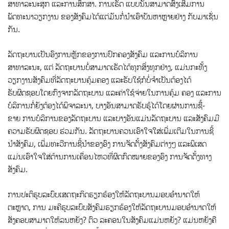
ສາທາລະນະສຸກ ແລະການສຶກສາ. ການເຮັດ ແບບນັ້ນສາມາດສົ່ງເສີມການ
ພັດທະນາວຽກງານ ຂອງສັງຄົມໄດ້ແຕ່ມັນກໍ່ນໍາເອົາບັນຫາຫຼາຍຢ່າງ ກັບມາເຊັ່ນ
ກັນ.
ລັດຖະບານເປັນອົງການຫຼັກຂອງການປົກຄອງສັງຄົມ ແລະການບໍລິການ
ສາທາລະນະ, ແຕ່ ລັດຖະບານບໍ່ສາມາດເຮັດໄດ້ທຸກສິ່ງທຸກຢ່າງ, ແມ່ນກະທັ້ງ
ວຽກງານສັງຄົມທີ່ລັດຖະບານຄຸ້ມຄອງ ແລະຮັບໃຊ້ກໍບໍ່ຈໍາເປັນຕ້ອງໄດ້
ຮັບຜິດຊອບໂດຍກົງຈາກລັດຖະບານ ແລະຄ່າໃຊ້ຈ່າຍໃນການຄຸ້ມ ຄອງ ແລະການ
ບໍລິການກໍ່ຍັງຕ້ອງໄດ້ພິຈາລະນາ, ບາງອັນສາມາດຮັບຮູ້ໄດ້ໂດຍຜ່ານການຊື້-
ຂາຍ ການບໍລິການຂອງລັດຖະບານ ແລະບາງອັນແມ່ນລັດຖະບານ ແລະສັງຄົມມີ
ຄວາມຮັບຜິດຊອບ ຮ່ວມກັນ. ລັດຖະບານຄວນເອົາໃຈໃສ່ເພີ່ມເຕີມໃນການຊີ້
ນໍາສັງຄົມ, ເພີ່ມທະວີການຊີ້ນໍາຂອງອົງ ການຈັດຕັ້ງສັງຄົມຕ່າງໆ ແລະພິເສດ
ແມ່ນເອົາໃຈໃສ່ຕ້ານການເຄື່ອນໄຫວທີ່ຜິດກົດໝາຍຂອງອົງ ການຈັດຕັ້ງທາງ
ສັງຄົມ.
ການປະຕິຮູບລະບົບເສດຖະກິດຮຽກຮ້ອງໃຫ້ລັດຖະບານມອບອໍານາດໃຫ້
ຕະຫຼາດ, ການ ມະຄີຮູບລະບົບສັງຄົມຮຽກຮ້ອງໃຫ້ລັດຖະບານມອບອໍານາດໃຫ້
ສັງຄອບສາມາດໃຫ້ລນຫຍັງ? ຕົວ ລະຄອນໃນສັງຄົມແມ່ນຫຍັງ? ແມ່ນຫຍັງຄື