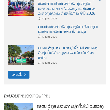
ຫົວໜ້າຄະນະໂຄສະນາອົບຮົມສູນກາງພັກ
ເຂົ້າຮ່ວມກິດຈະກຳ “ວັນແຫ່ງການສົນທະນາ
ລະຫວ່າງອາລະຍະທຳສາກົນ” ປະຈຳປີ 2026
17 June 2026
ຄະນະໂຄສະນາອົບຮົມສູນກາງພັກ ເປີດກອງປະ
ຊຸມສຳມະນາວິທະຍາສາດ ສຶ່ມວນຊົນ
17 June 2026
ຄອສພ ສ້າງຂະບວນການປູກຕົ້ນໄມ້ ສະຫລອງ
ວັນປູກຕົ້ນໄມ້ແຫ່ງຊາດ ແລະ ວັນເດັກນ້ອຍ
ສາກົນ
10 June 2026
ອ່ານເພີ່ມ
ຂະບວນການອອກແຮງງານ
ຄອສພ ສ້າງຂະບວນການປູກຕົ້ນໄມ້ ສະຫລອງ