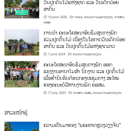
ວັນປູກຕົ້ນໄມ້ແຫ່ງຊາດ ແລະ ວັນເດັກນ້ອຍ
ສາກົນ
10 June 2026
news
,
ຂະບວນການອອກແຮງງານ
,
ຂ່າວສານ
ຄອສພ
ການນໍາ ຄະນະໂຄສະນາອົບຮົມສູນກາງພັກ
ຮ່ວມປູກຕົ້ນໄມ້ ເນື່ອງໃນໂອກາດວັນເດັກນ້ອຍ
ສາກົນ ແລະ ວັນປູກຕົ້ນໄມ້ແຫ່ງຊາດລາວ
1 June 2024
ຂະບວນການອອກແຮງງານ
ຄະນະໂຄສະນາອົບຮົມສູນກາງພັກ ອອກ
ແຮງງານອານາໄມສໍາ ນັກງານ ແລະ ປູກຕົ້ນໄມ້
ເພື່ອຂໍ່ານັບຮັບຕ້ອນກອງປະຊຸມກາງ ສະໄໝ
ຂອງຄະນະບໍລິຫານງານພັກ ຄອສພ.
17 July 2023
ຂ່າວສານ ຄອສພ
,
ຂະບວນການອອກແຮງງານ
ສາລະໜ້າຮູ້
ຄວາມເປັນມາຂອງ “ພຣະທາດຫຼວງວຽງຈັນ”