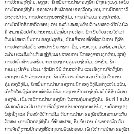
ການປົກຄອງສັງຄົມ. ພຽງແຕ່ ຍຶດໝັ້ນການນໍາພາຂອງພັກ ຢ່າງແຂງແຮງ, ລະບົບ
ການປົກຄອງສັງຄົມ ຂອງຄວາມຮັບຜິດຊອບ ຂອງລັດຖະບານ, ການປຶກສາຫາລື
ປະຊາທິປະໄຕ, ການປະສານງານທາງສັງຄົມ, ການເຂົ້າຮ່ວມ ຂອງປະຊາຊົນ,
ການປົກປັກຮັກສາກົດໝາຍ, ການສະໜັບສະໜູນດ້ານວິທະຍາສາດ-ເຕັກໂນໂລ
ຊີ ສາມາດຮັບປະກັນດ້ານການເມືອງພື້ນຖານທີ່ສຸດ. ພັກເປັນຕົວແທນໃຫ້ແກ່
ຜົນປະໂຫຍດ ພື້ນຖານ ຂອງປະຊາຊົນ, ເປັນເຈົ້າການທີ່ດີທີ່ສຸດໃນການຖືເອົາ
ການປະສານສົມທົບ ລະຫວ່າງ ບັນດາພາກ ພື້ນ, ຄະນະ, ກຸ່ມ ແລະພົນລະເມືອງ,
ລະດົມ ແລະສົມທົບກັບແຫຼ່ງຊັບພະຍາກອນການປົກຄອງຈາກ ທຸກດ້ານ, ຊຸກຍູ້
ການປະດິດສ້າງ ແລະພັດທະນາ ຂອງການຄຸ້ມຄອງສັງຄົມ. ປະຈຸບັນ, ພັກ
ກອມມຸ ນິດຈີນ ມີສະມາຊິກພັກ 96 ລ້ານກວ່າຄົນ ແລະມີອົງການຈັດຕັ້ງພັກ
ຮາກຖານ 4,9 ລ້ານຮາກຖານ. ພັກມີບົດບາດນໍາພາ ແລະ ເປັນຫຼັກໃນການ
ຄຸ້ມຄອງສັງຄົມ, ຍຶດໝັ້ນການນໍາພາຂອງການປົກຄອງ ສັງຄົມຢ່າງແໜ້ນແຟ້ນ,
ເອົາໃຈໃສ່ເຖິງລັກສະນະສັງຄົມນິຍົມ ຂອງການປົກຄອງສັງຄົມທີ່ມີສີສັນ ພິເສດ
ຂອງຈີນ. ເພີ່ມທະວີການນໍາພາຂອງພັກ ໃນການຄຸ້ມຄອງສັງຄົມ, ອັນທີ 1 ແມ່ນ
ເພີ່ມທະວີ ແລະ ປັບ ປຸງການຈັດຕັ້ງການນໍາພາຂອງຄະນະນໍາພັກ, ປະດິດສ້າງຢ່າງ
ບໍ່ຢຸດຢັ້ງ ແລະ ຄົ້ນຄວ້າວິທີການສົມ ທົບການນໍາພາ ຂອງພັກເປັນເອກະພາບກັບ
ລັກສະນະການປົກຄອງສັງຄົມທີ່ທັນສະໄໝ, ສົມທົບ ການນໍາພາຂອງພັກ ກັບ
ການຈັດຕັ້ງການປົກຄອງທີ່ລັດຖະບານຮັບຜິດຊອບ, ເຮັດໃຫ້ການນໍາພາ ຂອງພັກ