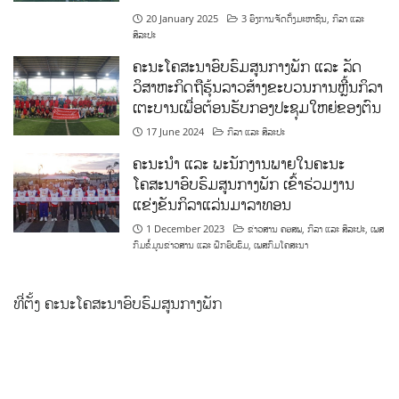
20 January 2025
3 ອົງການຈັດຕັ້ງມະຫາຊົນ
,
ກິລາ ແລະ
ສິລະປະ
ຄະນະໂຄສະນາອົບຮົມສູນກາງພັກ ແລະ ລັດ
ວິສາຫະກິດຖືຮຸ້ນລາວສ້າງຂະບວນການຫຼີ້ນກິລາ
ເຕະບານເພື່ອຕ້ອນຮັບກອງປະຊຸມໃຫຍ່ຂອງຕົນ
17 June 2024
ກິລາ ແລະ ສິລະປະ
ຄະນະນຳ ແລະ ພະນັກງານພາຍໃນຄະນະ
ໂຄສະນາອົບຮົມສູນກາງພັກ ເຂົ້າຮ່ວມງານ
ແຂ່ງຂັນກິລາແລ່ນມາລາທອນ
1 December 2023
ຂ່າວສານ ຄອສພ
,
ກິລາ ແລະ ສິລະປະ
,
ເພສ
ກົມຂໍ້ມູນຂ່າວສານ ແລະ ຝຶກອົບຮົມ
,
ເພສກົມໂຄສະນາ
ທີ່ຕັ້ງ ຄະນະໂຄສະນາອົບຮົມສູນກາງພັກ