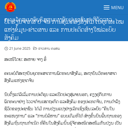
Skip
MENU
to
content
ຄະນະໂຄສະນາອົບຮົມສູນກາງພັກປະຊາຊົນປະຕິວັດລາວ
ບົດຮຽນຈາກສ ປ ຈີນ ການຄຸ້ມຄອງສັງຄົມໃນຍຸກສະໄໝ
ແຫ່ງຂໍ້ມູນ-ຂ່າວສານ ແລະ ການປະດິດສ້າງໃໝ່ລະບົບ
ສັງຄົມ
21 June 2025
ຂ່າວສານ ຄອສພ
ສະເໜີໂດຍ: ສະຫາຍ ຈາງ ອີ້
ຄະນະບໍດີສະຖາບັນຍຸດທະສາດການພັດທະນາສັງຄົມ, ສະຖາບັນວິທະຍາສາດ
ສັງຄົມແຫ່ງຊາດຈີນ
ນັບຕັ້ງແຕ່ລິເລີ່ມການປະຕິຮູບ ແລະເປີດປະຕູສູ່ພາຍນອກ, ຄຽງຄູ່ກັບການ
ພັດທະນາຢ່າງ ໄວວາດ້ານເສດຖະກິດ ແລະສັງຄົມ ຂອງປະເທດຈີນ, ການດໍາລົງ
ຊີວິດຂອງປະຊາຊົນ ໄດ້ມີ ການປ່ຽນແປງຢ່າງເລິກເຊິ່ງເຊັ່ນ:ລະບົບ “ຄົນໃນ
ຂະແໜງການ” ແລະ “ການບໍລິຫານ” ແບບເດີມທີ່ໄດ້ ສ້າງຂຶ້ນບົນພື້ນຖານຂອງ
ສັງຄົມຖິ່ນຖານກຳເນີດ ທີ່ຄົນໃນສັງຄົມນັ້ນຮູ້ຈັກສະໜິດສະໜົມກັນປ່ຽນ ເປັນ