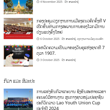
4 November 2025
ສາລະໜ້າຮູ້
ກອງປະຊຸມວຽກງານການເມືອງແນວຄິດຄັ້ງທີ V
ເປີດຂຶ້ນທ່າມກາງສະພາບການຂອງໂລກມີການ
ປ່ຽນແປງຄັ້ງໃຫຍ່
6 October 2025
ສາລະໜ້າຮູ້
,
ວຽກງານການເມືອງ-ແນວຄິດ
ປະຫວັດຄວາມເປັນມາຂອງວັນຄູແຫ່ງຊາດທີ 7
ຕຸລາ 1907.
3 October 2025
ສາລະໜ້າຮູ້
ກິລາ ແລະ ສິລະປະ
ການແຂ່ງຂັນກິລາເຕະບານ ຊິງຂັນສະຫາຍເລຂາ
ຄະນະບໍລິຫານງານ ສູນກາງຊາວໜຸ່ມປະຊາຊົນ
ປະຕິວັດລາວ Lao Youth Union Cup
ປະຈຳປີ 2024