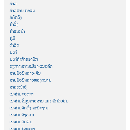
ຂ່າວ
ຂ່າວສານ ຄອສພ
ຂໍ້ຕົກລົງ
ຄຳສັ່ງ
ຄຳແນະນຳ
ຄູ່ມື
ດຳລັດ
ມະຕິ
ມະຕິຄຳສັ່ງຂອງພັກ
ວຽກງານການເມືອງ-ແນວຄິດ
ສາຍພົວພັນລາວ-ຈີນ
ສາຍພົວພັນລາວຫວຽດນາມ
ສາລະໜ້າຮູ້
ເພສກົມກວດກາ
ເພສກົມຂໍ້ມູນຂ່າວສານ ແລະ ຝຶກອົບຮົມ
ເພສກົມຈັດຕັ້ງ-ພະນັກງານ
ເພສກົມສັງລວມ
ເພສກົມອົບຮົມ
ເພສກົມໂຄສະນາ