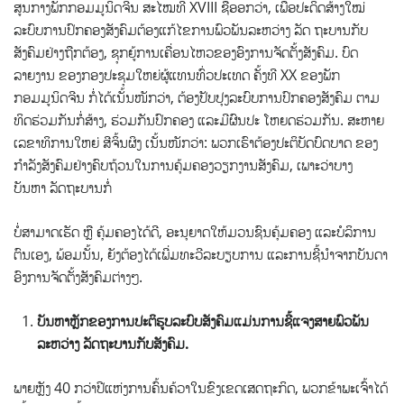
ສູນກາງພັກກອມມູນິດຈີນ ສະໄໝທີ XVIII ຊື້ອອກວ່າ, ເພື່ອປະດິດສ້າງໃໝ່
ລະບົບການປົກຄອງສັງຄົມຕ້ອງແກ້ໄຂການພົວພັນລະຫວ່າງ ລັດ ຖະບານກັບ
ສັງຄົມຢ່າງຖືກຕ້ອງ, ຊຸກຍູ້ການເຄື່ອນໄຫວຂອງອົງການຈັດຕັ້ງສັງຄົມ. ບົດ
ລາຍງານ ຂອງກອງປະຊຸມໃຫຍ່ຜູ້ແທນທົ່ວປະເທດ ຄັ້ງທີ XX ຂອງພັກ
ກອມມູນິດຈີນ ກໍ່ໄດ້ເນັ້ນໜັກວ່າ, ຕ້ອງປັບປຸງລະບົບການປົກຄອງສັງຄົມ ຕາມ
ທິດຮ່ວມກັນກໍ່ສ້າງ, ຮ່ວມກັນປົກຄອງ ແລະມີຜົນປະ ໂຫຍດຮ່ວມກັນ. ສະຫາຍ
ເລຂາທິການໃຫຍ່ ສີຈິ້ນຜິງ ເນັ້ນໜັກວ່າ: ພວກເຮົາຕ້ອງປະຕິບັດບົດບາດ ຂອງ
ກໍາລັງສັງຄົມຢ່າງຄົບຖ້ວນໃນການຄຸ້ມຄອງວຽກງານສັງຄົມ, ເພາະວ່າບາງ
ບັນຫາ ລັດຖະບານກໍ່
ບໍ່ສາມາດເຮັດ ຫຼື ຄຸ້ມຄອງໄດ້ດີ, ອະນຸຍາດໃຫ້ມວນຊົນຄຸ້ມຄອງ ແລະບໍລິການ
ຕົນເອງ, ພ້ອມນັ້ນ, ຍັງຕ້ອງໄດ້ເພີ່ມທະວີລະບຽບການ ແລະການຊີ້ນໍາຈາກບັນດາ
ອົງການຈັດຕັ້ງສັງຄົມຕ່າງໆ.
ບັນຫາຫຼັກ
ຂອງການປະຕິຮູບລະບົບສັງຄົມແມ່ນການຊີ້ແຈງສາຍພົວພັນ
ລະຫວ່າງ
ລັດຖະບານກັບສັງຄົມ
.
ພາຍຫຼັງ 40 ກວ່າປີແຫ່ງການຄົ້ນຄ້ວາໃນຂົງເຂດເສດຖະກິດ, ພວກຂ້າພະເຈົ້າໄດ້