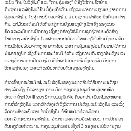
ລະບົບ “ຄົນໃນສັງຄົມ” ແລະ “ການຄຸ້ມຄອງ” ທີ່ອີງໃສ່ການຍົກຍ້າຍ
ຖິ່ນຖານ ແລະສັງຄົມທີ່ຄົນ ບໍ່ຄຸ້ນເຄີຍກັນ. ເຖິງແມ່ນວ່າການປ່ຽນແປງຈາກການ
ຄຸ້ມຄອງສັງຄົມ ໄປສູ່ ການປົກຄອງສັງຄົມ ແມ່ນພຽງແຕ່ຄໍາສັບຫນຶ່ງທີ່ແຕກຕ່າງ
ກັນ, ແຕ່ມັນສະທ້ອນໃຫ້ເຫັນເຖິງການປ່ຽນແປງຢ່າງເລິກເຊິ່ງ ຂອງແນວ
ຄິດ ແລະລະບົບການປົກຄອງ ເຊິ່ງຮຽກຮ້ອງໃຫ້ມີການຊຸກຍູ້ການປະດິດສ້າງ
ໃໝ່ ຂອງ ລະບົບສັງຄົມໂດຍຜ່ານການປະຕິຮູບ ທີ່ສະແດງໃຫ້ເຫັນເຖິງແນວຄິດ
ການມີສ່ວນຮ່ວມຈາກຫຼາຍ ພາກສ່ວນ ແລະການຄຸ້ມຄອງຮ່ວມກັນພາຍໃຕ້ການ
ນໍາພາຂອງພັກ ເຊິ່ງເປັນການສະທ້ອນໃຫ້ເຫັນ ເຖິງຄວາມກົມກຽວອັນດີງາມລະ
ຫວ່າງອໍານາດການປົກຄອງລັດ ທີ່ນໍາພາໂດຍການຈັດຕັ້ງຂອງພັກ ກັບການ
ປົກຄອງຕົນເອງ ແລະແກ້ໄຂບັນຫາດ້ວຍຕົນເອງຂອງສັງຄົມ.
ກ້າວເຂົ້າຍຸກສະໄໝໃໝ່, ລະບົບສັງຄົມຂອງປະເທດຈີນໄດ້ຮັບການປະຕິຮູບ
ຢ່າງ ເລິກເຊິ່ງ. ບົດລາຍງານການເມືອງ ຂອງກອງປະຊຸມໃຫຍ່ຜູ້ແທນທົ່ວ
ປະເທດ ຄັ້ງທີ XVIII ຂອງ ພັກກອມມູນິດຈີນ ຊື້ອອກວ່າ, ເພື່ອເສີມຂະຫຍາຍ
ການກໍ່ສ້າງສັງຄົມ ພວກເຮົາຕ້ອງໄດ້ເລັ່ງລັດການ ປະຕິຮູບລະບົບສັງຄົມ ແລະເລັ່ງ
ລັດການສ້າງລະບົບການຈັດຕັ້ງສັງຄົມທີ່ທັນສະໄໝໂດຍມີການ
ແຍກ ລັດຖະບານ ແລະສັງຄົມ, ອໍານາດ ແລະຄວາມຮັບຜິດຊອບ, ການປົກຄອງ
ຕົນເອງດ້ວຍກົດໝາຍ. ກອງປະຊຸມຄົບຄະນະຄັ້ງທີ 3 ຂອງຄະນະບໍລິຫານງານ