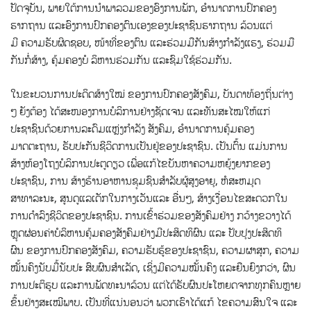
ປັດຈຸບັນ, ພາຍໃຕ້ການນໍາພາລວມຂອງອົງການພັກ, ອໍານາດການປົກຄອງ
ຮາກຖານ ແລະອົງການປົກຄອງຕົນເອງຂອງປະຊາຊົນຮາກຖານ ລ້ວນແຕ່
ມີ ຄວາມຮັບຜິດຊອບ, ໜ້າທີ່ຂອງຕົນ ແລະຮ່ວມມືກັນສ້າງກໍາລັງແຮງ, ຮ່ວມມື
ກັນກໍ່ສ້າງ, ຄຸ້ມຄອງບໍ ລິຫານຮ່ວມກັນ ແລະຊົມໃຊ້ຮ່ວມກັນ.
ໃນຂະບວນການປະດິດສ້າງໃໝ່ ຂອງການປົກຄອງສັງຄົມ, ບັນດາທ້ອງຖິ່ນຕ່າງ
ໆ ຍັງຕ້ອງ ໄດ້ສະໜອງການບໍລິການຢ່າງຊັດເຈນ ແລະທັນສະໄໝໃຫ້ແກ່
ປະຊາຊົນດ້ວຍການລະດົມແຫຼ່ງກຳລັງ ສັງຄົມ, ອໍານາດການຄຸ້ມຄອງ
ມາດຕະຖານ, ຮັບປະກັນຊີວິດການເປັນຢູ່ຂອງປະຊາຊົນ. ເປັນຕົ້ນ ແມ່ນການ
ສ້າງຫ້ອງໂຖງບໍລິການປະຕູດຽວ ເພື່ອແກ້ໄຂບັນຫາຄວາມຫຍຸ້ງຍາກຂອງ
ປະຊາຊົນ, ການ ສ້າງຮ້ານອາຫານຊຸມຊົນສໍາລັບຜູ້ສູງອາຍຸ, ຫໍສະຫມຸດ
ສາທາລະນະ, ສູນດູແລເດັກໃນກາງເວັນແລະ ອື່ນໆ, ສ້າງເງື່ອນໄຂສະດວກໃນ
ການດໍາລົງຊີວິດຂອງປະຊາຊົນ. ການເຂົ້າຮ່ວມຂອງສັງຄົມຢ່າງ ກວ້າງຂວາງໄດ້
ຫຼຸດຜ່ອນຄ່າບໍລິຫານຄຸ້ມຄອງສັງຄົມຢ່າງມີປະສິດທິຜົນ ແລະ ປັບປຸງປະສິດທິ
ຜົນ ຂອງການປົກຄອງສັງຄົມ, ຄວາມຮັບຮູ້ຂອງປະຊາຊົນ, ຄວາມຜາສຸກ, ຄວາມ
ໝັ້ນຄົງນັບມື້ນັບປະ ສົບຜົນສໍາເລັດ, ເຊິ່ງມີຄວາມໝັ້ນຄົງ ແລະຍືນຍົງກວ່າ, ຜົນ
ການປະຕິຮູບ ແລະການພັດທະນາລ້ວນ ແຕ່ໄດ້ຮັບຜົນປະໂຫຍດຈາກທຸກຄົນຫຼາຍ
ຂຶ້ນຢ່າງສະເໝີພາບ. ເປັນທີ່ແນ່ນອນວ່າ ພວກເຮົາໄດ້ແກ້ ໄຂຄວາມສົນໃຈ ແລະ