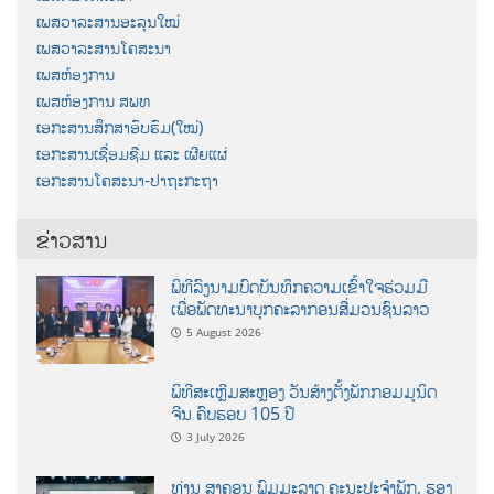
ເພສວາລະສານອະລຸນໃໝ່
ເພສວາລະສານໂຄສະນາ
ເພສຫ້ອງການ
ເພສຫ້ອງການ ສພທ
ເອກະສານສຶກສາອົບຮົມ(ໃໝ່)
ເອກະສານເຊື່ອມຊືມ ແລະ ເຜີຍແຜ່
ເອກະສານໂຄສະນາ-ປາຖະກະຖາ
ຂ່າວສານ
ພິທີລົງນາມບົດບັນທຶກຄວາມເຂົ້າໃຈຮ່ວມມື
ເພື່ອພັດທະນາບຸກຄະລາກອນສື່ມວນຊົນລາວ
5 August 2026
ພິທີສະເຫຼີມສະຫຼອງ ວັນສ້າງຕັ້ງພັກກອມມູນິດ
ຈີນ ຄົບຮອບ 105 ປີ
3 July 2026
ທ່ານ ສາຄອນ ພົມມະລາດ ຄະນະປະຈໍາພັກ, ຮອງ