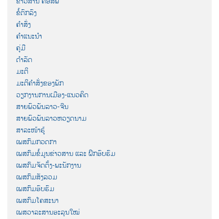
ຂ່າວສານ ຄອສພ
ຂໍ້ຕົກລົງ
ຄຳສັ່ງ
ຄຳແນະນຳ
ຄູ່ມື
ດຳລັດ
ມະຕິ
ມະຕິຄຳສັ່ງຂອງພັກ
ວຽກງານການເມືອງ-ແນວຄິດ
ສາຍພົວພັນລາວ-ຈີນ
ສາຍພົວພັນລາວຫວຽດນາມ
ສາລະໜ້າຮູ້
ເພສກົມກວດກາ
ເພສກົມຂໍ້ມູນຂ່າວສານ ແລະ ຝຶກອົບຮົມ
ເພສກົມຈັດຕັ້ງ-ພະນັກງານ
ເພສກົມສັງລວມ
ເພສກົມອົບຮົມ
ເພສກົມໂຄສະນາ
ເພສວາລະສານອະລຸນໃໝ່