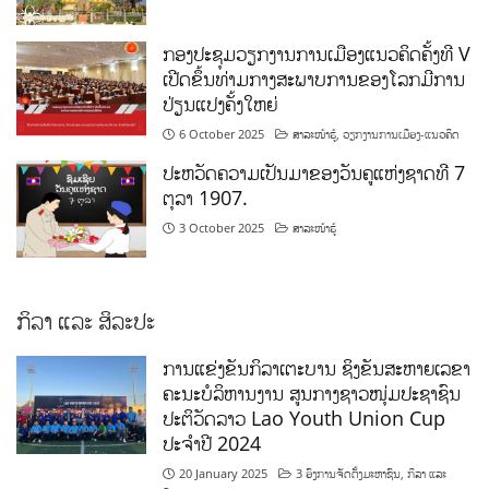
ກອງປະຊຸມວຽກງານການເມືອງແນວຄິດຄັ້ງທີ V
ເປີດຂຶ້ນທ່າມກາງສະພາບການຂອງໂລກມີການ
ປ່ຽນແປງຄັ້ງໃຫຍ່
6 October 2025
ສາລະໜ້າຮູ້
,
ວຽກງານການເມືອງ-ແນວຄິດ
ປະຫວັດຄວາມເປັນມາຂອງວັນຄູແຫ່ງຊາດທີ 7
ຕຸລາ 1907.
3 October 2025
ສາລະໜ້າຮູ້
ກິລາ ແລະ ສິລະປະ
ການແຂ່ງຂັນກິລາເຕະບານ ຊິງຂັນສະຫາຍເລຂາ
ຄະນະບໍລິຫານງານ ສູນກາງຊາວໜຸ່ມປະຊາຊົນ
ປະຕິວັດລາວ Lao Youth Union Cup
ປະຈຳປີ 2024
20 January 2025
3 ອົງການຈັດຕັ້ງມະຫາຊົນ
,
ກິລາ ແລະ