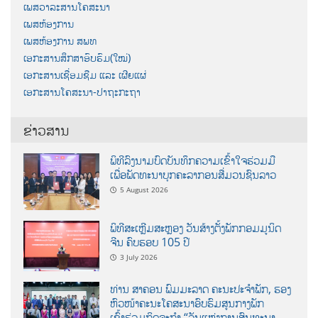
ເພສວາລະສານໂຄສະນາ
ເພສຫ້ອງການ
ເພສຫ້ອງການ ສພທ
ເອກະສານສຶກສາອົບຮົມ(ໃໝ່)
ເອກະສານເຊື່ອມຊືມ ແລະ ເຜີຍແຜ່
ເອກະສານໂຄສະນາ-ປາຖະກະຖາ
ຂ່າວສານ
ພິທີລົງນາມບົດບັນທຶກຄວາມເຂົ້າໃຈຮ່ວມມື
ເພື່ອພັດທະນາບຸກຄະລາກອນສື່ມວນຊົນລາວ
5 August 2026
ພິທີສະເຫຼີມສະຫຼອງ ວັນສ້າງຕັ້ງພັກກອມມູນິດ
ຈີນ ຄົບຮອບ 105 ປີ
3 July 2026
ທ່ານ ສາຄອນ ພົມມະລາດ ຄະນະປະຈໍາພັກ, ຮອງ
ຫົວໜ້າຄະນະໂຄສະນາອົບຮົມສູນກາງພັກ
ເຂົ້າຮ່ວມກິດຈະກຳ “ວັນແຫ່ງການສົນທະນາ