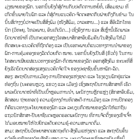
ມຸ່ງໝາຍຂອງພັກ. ນອກນັ້ນຍັງຕໍ່ສູ້ຕ້ານກັບປະກົດການຫຍໍ້ທໍ້, ເສື່ອມຊາມ ທີ່
ເກີດຂຶ້ນພາຍໃນພັກ ແລະ ຕໍ່ສູ້ຕ້ານແນວຄິດ-ຈິດຕະສາດກັບຝ່າຍກົງກັນຂ້າມ ໃນ
ນັ້ນສື່ຕ່າງໆບໍ່ວ່າຈະເປັນສື່ສິ່ງພິມ (ໜັງສືພິມ, ວາລະສານ…) ແລະ ສື່ອິເລັກໂທຣ
ນິກ (ວິທະຍຸ, ໂທລະພາບ, ອິນເຕີເນັດ…) ເຊິ່ງອົງການ ແລະ ສື່ເຫຼົ່ານີ້ເຮັດພາລະ
ບົດບາດໜ້າທີ່ ເປັນກະບອກສຽງໂຄສະນາສຶກສາອົບຮົມຄົນໃນສັງຄົມໃຫ້ມີ
ທັດສະນະ-ແນວຄິດທີ່ຖືກຕ້ອງ ແລະ ເປັນເອກະພາບຕໍ່ແນວທາງການນໍາພາຂອງ
ພັກ-ການຄຸ້ມຄອງຂອງລັດດ້ວຍກົດ ໝາຍ. ນອກນັ້ນຍັງເປັນສື່ (ຂົວຕໍ່) ໃນການ
ໂຄສະນາເຜີຍແຜ່ແນວທາງຂອງພັກ-ກົດໝາຍຂອງລັດ ອອກສູ່ສັງຄົມ ຂະນະທີ່ສື່
ຍັງເຮັດບົດບາດສ່ອງແສງແນວຄິດຈິດໃຈ ຂອງປະຊາຊົນຂຶ້ນຫາພັກ-ລັດ.
ສອງ: ສະຖາບັນການເມືອງ-ການປົກຄອງແຫ່ງຊາດ ແລະ ໂຮງຮຽນພັກຢູ່ແຕ່ລະ
ທ້ອງຖິ່ນ (ນະຄອນຫຼວງ, ແຂວງ ແລະ ເມືອງ) ເຊິ່ງສະຖາບັນການສຶກສາທີ່ ເຮັດ
ພາລະບົດບາດໜ້າທີ່ເປັນເບົ້າຫຼອມການນຳ, ພະນັກງານຫຼັກແຫຼ່ງ (ສຶກສາອົບຮົມ,
ສິດສອນ ຖ່າຍທອດ) ຄວາມຮູ້ທາງດ້ານທິດສະດີ-ການເມືອງ ແລະ ການປົກຄອງ
ກໍຄືແນວທາງນະໂຍບາຍຂອງພັກ ແລະ ລະບຽບກົດໝາຍຂອງລັດໃຫ້ແກ່ຖັນ
ແຖວນັກສຶກສາ-ປັນຍາຊົນຕະຫຼອດຮອດພະນັກງານ ທີ່ການຈັດຕັ້ງຂອງເຂົາເຈົ້າ
ໄດ້ມອບໝາຍໃຫ້ໄປຍົກລະດັບຄວາມຮູ້-ຄວາມສາມາດຕື່ມ.
ສາມ: ສະຖາບັນວິທະຍາສາດເສດຖະກິດ-ສັງຄົມແຫ່ງຊາດ ແລະ ສະຖາບັນຄົ້ນ
ຄວ້າອື່ນໆທັງທາງດ້ານສັງຄົມສາດ ແລະ ມະນຸດວິທະຍາເຊິ່ງສະຖາບັນເຫຼົ່ານີ້