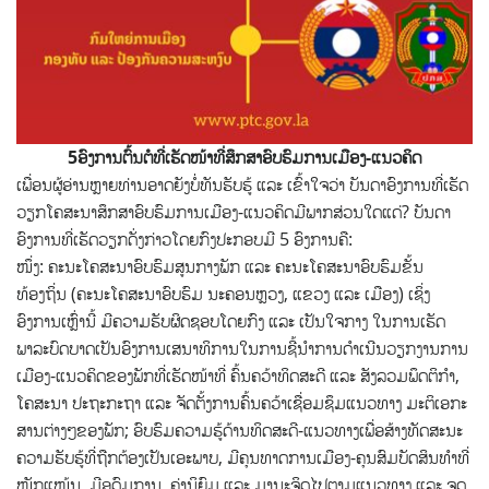
5ອົງການຕົ້ນຕໍທີ່ເຮັດໜ້າທີ່ສຶກສາອົບຮົມການເມືອງ
-ແນວຄິດ
ເພື່ອນຜູ້ອ່ານຫຼາຍທ່ານອາດຍັງບໍ່ທັນຮັບຮູ້ ແລະ ເຂົ້າໃຈວ່າ ບັນດາອົງການທີ່ເຮັດ
ວຽກໂຄສະນາສຶກສາອົບຮົມການເມືອງ-ແນວຄິດມີພາກສ່ວນໃດແດ່? ບັນດາ
ອົງການທີ່ເຮັດວຽກດັ່ງກ່າວໂດຍກົງປະກອບມີ 5 ອົງການຄື:
ໜຶ່ງ: ຄະນະໂຄສະນາອົບຮົມສູນກາງພັກ ແລະ ຄະນະໂຄສະນາອົບຮົມຂັ້ນ
ທ້ອງຖິ່ນ (ຄະນະໂຄສະນາອົບຮົມ ນະຄອນຫຼວງ, ແຂວງ ແລະ ເມືອງ) ເຊິ່ງ
ອົງການເຫຼົ່ານີ້ ມີຄວາມຮັບຜິດຊອບໂດຍກົງ ແລະ ເປັນໃຈກາງ ໃນການເຮັດ
ພາລະບົດບາດເປັນອົງການເສນາທິການໃນການຊີ້ນໍາການດໍາເນີນວຽກງານການ
ເມືອງ-ແນວຄິດຂອງພັກທີ່ເຮັດໜ້າທີ່ ຄົ້ນຄວ້າທິດສະດີ ແລະ ສັງລວມພຶດຕິກໍາ,
ໂຄສະນາ ປະຖະກະຖາ ແລະ ຈັດຕັ້ງການຄົ້ນຄວ້າເຊື່ອມຊຶມແນວທາງ ມະຕິເອກະ
ສານຕ່າງໆຂອງພັກ; ອົບຮົມຄວາມຮູ້ດ້ານທິດສະດີ-ແນວທາງເພື່ອສ້າງທັດສະນະ
ຄວາມຮັບຮູ້ທີ່ຖືກຕ້ອງເປັນເອະພາບ, ມີຄຸນທາດການເມືອງ-ຄຸນສົມບັດສິນທໍາທີ່
ໜັກແໜ້ນ, ມີອຸດົມການ, ຄ່ານິຍົມ ແລະ ມານະຈິດໄປຕາມແນວທາງ ແລະ ຈຸດ