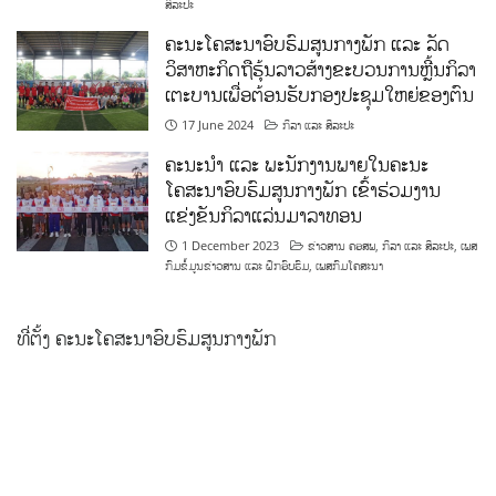
ສິລະປະ
ຄະນະໂຄສະນາອົບຮົມສູນກາງພັກ ແລະ ລັດ
ວິສາຫະກິດຖືຮຸ້ນລາວສ້າງຂະບວນການຫຼີ້ນກິລາ
ເຕະບານເພື່ອຕ້ອນຮັບກອງປະຊຸມໃຫຍ່ຂອງຕົນ
17 June 2024
ກິລາ ແລະ ສິລະປະ
ຄະນະນຳ ແລະ ພະນັກງານພາຍໃນຄະນະ
ໂຄສະນາອົບຮົມສູນກາງພັກ ເຂົ້າຮ່ວມງານ
ແຂ່ງຂັນກິລາແລ່ນມາລາທອນ
1 December 2023
ຂ່າວສານ ຄອສພ
,
ກິລາ ແລະ ສິລະປະ
,
ເພສ
ກົມຂໍ້ມູນຂ່າວສານ ແລະ ຝຶກອົບຮົມ
,
ເພສກົມໂຄສະນາ
ທີ່ຕັ້ງ ຄະນະໂຄສະນາອົບຮົມສູນກາງພັກ