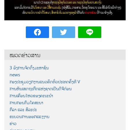
ໝວດຂ່າວສານ
3 ອົງການຈັດຕັ້ງມະຫາຊົນ
news
ກອງປະຊຸມວຽກງານແນວຄິດທົ່ວປະເທດຄັ້ງທີ V
ການຫັນເສດຖະກິດແຫ່ງຊາດເປັນດີຈີຕ໋ອນ
ການເຄື່ອນໄຫວຂອງຄະນະນຳ
ກາບກອນກົມໂຄສະນາ
ກິລາ ແລະ ສິລະປະ
ຂະບວນການອອກແຮງງານ
ຂ່າວ