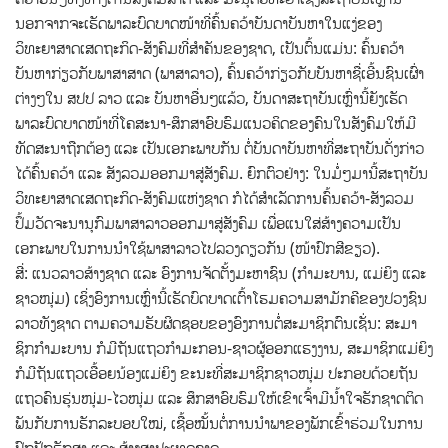
ນອກຈາກຈະເຮັດພາລະບົດບາດໜ້າທີ່ຄົ້ນຄວ້າບັນດາບັນຫາໃນແງ່ຂອງ
ວິທະຍາສາດເສດຖະກິດ-ສັງຄົມທີ່ສໍາຄັນຂອງຊາດ, ເປັນຕົ້ນແມ່ນ: ຄົ້ນຄວ້າ
ບັນຫາກ່ຽວກັບພາສາສາດ (ພາສາລາວ), ຄົ້ນຄວ້າກ່ຽວກັບບັນຫາຊື່ເອີ້ນຊົນເຜົ່າ
ຕ່າງໆໃນ ສປປ ລາວ ແລະ ບັນຫາອື່ນໆແລ້ວ, ບັນດາສະຖາບັນເຫຼົ່ານີ້ຍັງເຮັດ
ພາລະບົດບາດໜ້າທີ່ໂຄສະນາ-ສຶກສາອົບຮົມແນວຄິດຂອງຄົນໃນສັງຄົມໃຫ້ມີ
ທັດສະນາຖືກຕ້ອງ ແລະ ເປັນເອກະພາບກັນ ຕໍ່ບັນດາບັນຫາທີ່ສະຖາບັນດັ່ງກ່າວ
ໄດ້ຄົ້ນຄວ້າ ແລະ ສັງລວມອອກມາສູ່ສັງຄົມ. ຍົກຕົວຢ່າງ: ໃນມໍ່ໆມານີ້ສະຖາບັນ
ວິທະຍາສາດເສດຖະກິດ-ສັງຄົມແຫ່ງຊາດ ກໍໄດ້ສໍາເລັດການຄົ້ນຄວ້າ-ສັງລວມ
ປຶ້ມວັດຈະນານຸກົມພາສາລາວອອກມາສູ່ສັງຄົມ ເພື່ອແນໃສ່ສ້າງຄວາມເປັນ
ເອກະພາບໃນການນໍາໃຊ້ພາສາລາວໄປລວງດຽວກັນ (ໜ້າປົກສີຂຽວ).
ສີ່: ແນວລາວສ້າງຊາດ ແລະ ອົງການຈັດຕັ້ງມະຫາຊົນ (ກໍາມະບານ, ແມ່ຍິງ ແລະ
ຊາວໜຸ່ມ) ເຊິ່ງອົງການເຫຼົ່ານີ້ເຮັດບົດບາດເຕົ້າໂຮມຄວາມສາມັກຄີຂອງປວງຊົນ
ລາວທັງຊາດ ຕາມຄວາມຮັບຜິດຊອບຂອງອົງການຕໍ່ສະມາຊິກຕົນເຊັ່ນ: ສະມາ
ຊິກກໍາມະບານ ກໍມີຖັນແຖວກໍາມະກອນ-ຊາວຜູ້ອອກແຮງງານ, ສະມາຊິກແມ່ຍິງ
ກໍມີຖັນແຖວເອື້ອຍນ້ອງແມ່ຍິງ ຂະນະທີ່ສະມາຊິກຊາວໜຸ່ມ ປະກອບດ້ວຍຖັນ
ແຖວຄົນຮຸ່ນໜຸ່ມ-ໄວໜຸ່ມ ແລະ ສຶກສາອົບຮົມໃຫ້ເຂົາເຈົ້າມີນໍ້າໃຈຮັກຊາດຕິດ
ພັນກັບການຮັກລະບອບໃໝ່, ເຊື້ອໝັ້ນຕໍ່ການນໍາພາຂອງພັກເຂົ້າຮ່ວມໃນການ