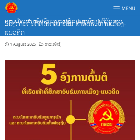
Skip
MENU
to
content
ຄະນະໂຄສະນາອົບຮົມສູນກາງພັກປະຊາຊົນປະຕິວັດລາວ
5ອົງການຕົ້ນຕໍທີ່ເຮັດໜ້າທີ່ສຶກສາອົບຮົມການເມືອງ-
ແນວຄິດ
1 August 2025
ສາລະໜ້າຮູ້