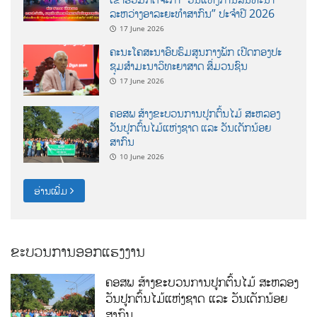
ລະຫວ່າງອາລະຍະທຳສາກົນ” ປະຈຳປີ 2026
17 June 2026
ຄະນະໂຄສະນາອົບຮົມສູນກາງພັກ ເປີດກອງປະ
ຊຸມສຳມະນາວິທະຍາສາດ ສຶ່ມວນຊົນ
17 June 2026
ຄອສພ ສ້າງຂະບວນການປູກຕົ້ນໄມ້ ສະຫລອງ
ວັນປູກຕົ້ນໄມ້ແຫ່ງຊາດ ແລະ ວັນເດັກນ້ອຍ
ສາກົນ
10 June 2026
ອ່ານເພີ່ມ
ຂະບວນການອອກແຮງງານ
ຄອສພ ສ້າງຂະບວນການປູກຕົ້ນໄມ້ ສະຫລອງ
ວັນປູກຕົ້ນໄມ້ແຫ່ງຊາດ ແລະ ວັນເດັກນ້ອຍ
ສາກົນ