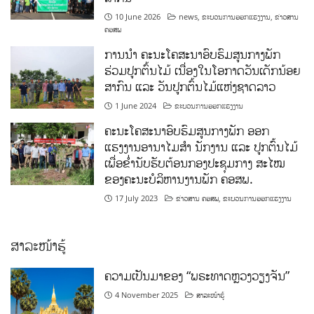
10 June 2026
news
,
ຂະບວນການອອກແຮງງານ
,
ຂ່າວສານ
ຄອສພ
ການນໍາ ຄະນະໂຄສະນາອົບຮົມສູນກາງພັກ
ຮ່ວມປູກຕົ້ນໄມ້ ເນື່ອງໃນໂອກາດວັນເດັກນ້ອຍ
ສາກົນ ແລະ ວັນປູກຕົ້ນໄມ້ແຫ່ງຊາດລາວ
1 June 2024
ຂະບວນການອອກແຮງງານ
ຄະນະໂຄສະນາອົບຮົມສູນກາງພັກ ອອກ
ແຮງງານອານາໄມສໍາ ນັກງານ ແລະ ປູກຕົ້ນໄມ້
ເພື່ອຂໍ່ານັບຮັບຕ້ອນກອງປະຊຸມກາງ ສະໄໝ
ຂອງຄະນະບໍລິຫານງານພັກ ຄອສພ.
17 July 2023
ຂ່າວສານ ຄອສພ
,
ຂະບວນການອອກແຮງງານ
ສາລະໜ້າຮູ້
ຄວາມເປັນມາຂອງ “ພຣະທາດຫຼວງວຽງຈັນ”
4 November 2025
ສາລະໜ້າຮູ້