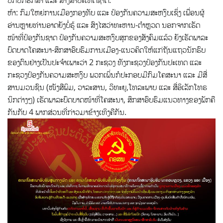
ປົກປັກຮັກສາ ແລະ ສ້າງສາປະເທດຊາດ.
ຫ້າ: ກົມໃຫຍ່ການເມືອງກອງທັບ ແລະ ປ້ອງກັນຄວາມສະຫງົບເຊິ່ງ ເພື່ອນຜູ້
ອ່ານຫຼາຍທ່ານອາດຍັງບໍ່ຮູ້ ແລະ ສົງໄສວ່າທະຫານ-ຕໍາຫຼວດ ນອກຈາກເຮັດ
ໜ້າທີ່ປ້ອງກັນຊາດ ປ້ອງກັນຄວາມສະຫງົບສຸກຂອງສັງຄົມແລ້ວ ຍັງເຮັດພາລະ
ບົດບາດໂຄສະນາ-ສຶກສາອົບຮົມການເມືອງ-ແນວຄິດໃຫ້ແກ່ຖັນແຖວນັກຮົບ
ຂອງຕົນຢ່າງເປັນປະຈຳເພາະວ່າ 2 ກະຊວງ ທັງກະຊວງປ້ອງກັນປະເທດ ແລະ
ກະຊວງປ້ອງກັນຄວາມສະຫງົບ ພວກເພິ່ນກໍປະກອບມີກົມໂຄສະນາ ແລະ ມີສື່
ສານມວນຊົນ (ໜັງສືພິມ, ວາລະສານ, ວິທະຍຸ,ໂທລະພາບ ແລະ ສື່ອິເລັກໂທຣ
ນິກຕ່າງໆ) ເຮັດພາລະບົດບາດໜ້າທີ່ໂຄສະນາ, ສຶກສາອົບຮົມແນວທາງຂອງພັກຄື
ກັນກັບ 4 ພາກສ່ວນທີ່ກ່າວມາຂ້າງເທິງຄືກັນ.