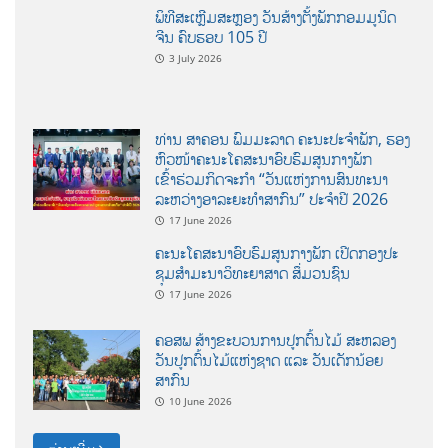
ພິທີສະເຫຼີມສະຫຼອງ ວັນສ້າງຕັ້ງພັກກອມມູນິດ
ຈີນ ຄົບຮອບ 105 ປີ
3 July 2026
ທ່ານ ສາຄອນ ພົມມະລາດ ຄະນະປະຈໍາພັກ, ຮອງ
ຫົວໜ້າຄະນະໂຄສະນາອົບຮົມສູນກາງພັກ
ເຂົ້າຮ່ວມກິດຈະກຳ “ວັນແຫ່ງການສົນທະນາ
ລະຫວ່າງອາລະຍະທຳສາກົນ” ປະຈຳປີ 2026
17 June 2026
ຄະນະໂຄສະນາອົບຮົມສູນກາງພັກ ເປີດກອງປະ
ຊຸມສຳມະນາວິທະຍາສາດ ສຶ່ມວນຊົນ
17 June 2026
ຄອສພ ສ້າງຂະບວນການປູກຕົ້ນໄມ້ ສະຫລອງ
ວັນປູກຕົ້ນໄມ້ແຫ່ງຊາດ ແລະ ວັນເດັກນ້ອຍ
ສາກົນ
10 June 2026
ອ່ານເພີ່ມ