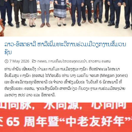
ລາວ-ອົສຕຣາລີ ຫາລືເພີ່ມທະວີການຮ່ວມມືວຽກງານສື່ມວນ
ຊົນ
7 May 2026
news
,
ການເຄື່ອນໄຫວຂອງຄະນະນຳ
,
ຂ່າວສານ ຄອສພ
ທ່ານ ຄຳພັນ ເຜີຍຍະວົງ ກຳມະການກົມການເມືອງສູນກາງພັກ ຫົວໜ້າຄະນະໂຄສະນາ
ອົບຮົມສູນ ກາງພັກ (ຄອສພ) ໄດ້ຕ້ອນຮັບ ທ່ານ ນາງ ເມແກັນ ຈອນສ (Megan Jones)
ເອກອັກຄະລັດຖະທູດອົສຕຣາລີ ປະຈຳລາວ ເຂົ້າຢ້ຽມພົບປະ ໃນວັນທີ 6 ພຶດສະພານີ້ ທີ່
ຫ້ອງຮັບແຂກ ຄອສພ, ຈຸດປະສົງເພື່ອປຶກສາຫາລືກ່ຽວ ກັບວຽກງານການຮ່ວມມືສອງຝ່າຍ
ລະຫວ່າງ ສປປ ລາວ ແລະ ອົສຕຣາລີ.