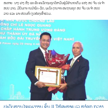
ສະຫາຍ ນາງ ຟາງ ຫົງ ເອກອັກຄະລັດຖະທູດວິສາມັນຜູ້ມີອຳນາດເຕັມ ແຫ່ງ ສປ ຈິນ ປະຈຳ
ສປປ ລາວ, ມີບັນດາການນຳພັກ-ລັດ, ພະນັກງານຈາກສະຖານທູດ ສປ ຈີນ ປະຈຳ ສປປ
ລາວ ແລະ ພາກສ່ວນທີ່ກ່ຽວຂ້ອງເຂົ້າຮ່ວມ.
ປະດັບຫຼຽນໄຊແຮງງານ ຊັ້ນ II ໃຫ້ສະຫາຍ ເລ ຫງ໋ອກ ກວາງ