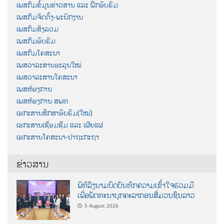
ເພສກົມຂໍ້ມູນຂ່າວສານ ແລະ ຝຶກອົບຮົມ
ເພສກົມຈັດຕັ້ງ-ພະນັກງານ
ເພສກົມສັງລວມ
ເພສກົມອົບຮົມ
ເພສກົມໂຄສະນາ
ເພສວາລະສານອະລຸນໃໝ່
ເພສວາລະສານໂຄສະນາ
ເພສຫ້ອງການ
ເພສຫ້ອງການ ສພທ
ເອກະສານສຶກສາອົບຮົມ(ໃໝ່)
ເອກະສານເຊື່ອມຊືມ ແລະ ເຜີຍແຜ່
ເອກະສານໂຄສະນາ-ປາຖະກະຖາ
ຂ່າວສານ
ພິທີລົງນາມບົດບັນທຶກຄວາມເຂົ້າໃຈຮ່ວມມື
ເພື່ອພັດທະນາບຸກຄະລາກອນສື່ມວນຊົນລາວ
5 August 2026