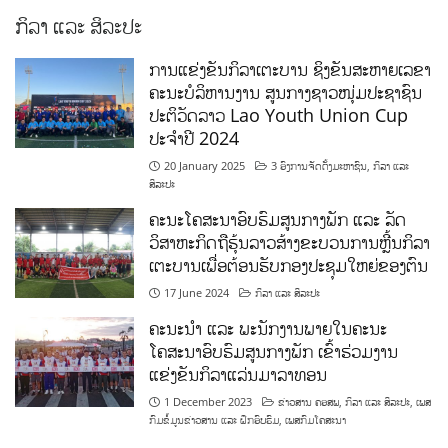
ການແຂ່ງຂັນກິລາເຕະບານ ຊິງຂັນສະຫາຍເລຂາ
ຄະນະບໍລິຫານງານ ສູນກາງຊາວໜຸ່ມປະຊາຊົນ
ປະຕິວັດລາວ Lao Youth Union Cup
ປະຈຳປີ 2024
20 January 2025
3 ອົງການຈັດຕັ້ງມະຫາຊົນ
,
ກິລາ ແລະ
ສິລະປະ
ຄະນະໂຄສະນາອົບຮົມສູນກາງພັກ ແລະ ລັດ
ວິສາຫະກິດຖືຮຸ້ນລາວສ້າງຂະບວນການຫຼີ້ນກິລາ
ເຕະບານເພື່ອຕ້ອນຮັບກອງປະຊຸມໃຫຍ່ຂອງຕົນ
17 June 2024
ກິລາ ແລະ ສິລະປະ
ຄະນະນຳ ແລະ ພະນັກງານພາຍໃນຄະນະ
ໂຄສະນາອົບຮົມສູນກາງພັກ ເຂົ້າຮ່ວມງານ
ແຂ່ງຂັນກິລາແລ່ນມາລາທອນ
1 December 2023
ຂ່າວສານ ຄອສພ
,
ກິລາ ແລະ ສິລະປະ
,
ເພສ
ກົມຂໍ້ມູນຂ່າວສານ ແລະ ຝຶກອົບຮົມ
,
ເພສກົມໂຄສະນາ