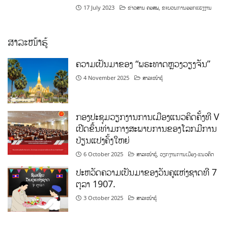
ສາລະໜ້າຮູ້
ຄວາມເປັນມາຂອງ “ພຣະທາດຫຼວງວຽງຈັນ”
4 November 2025
ສາລະໜ້າຮູ້
ກອງປະຊຸມວຽກງານການເມືອງແນວຄິດຄັ້ງທີ V
ເປີດຂຶ້ນທ່າມກາງສະພາບການຂອງໂລກມີການ
ປ່ຽນແປງຄັ້ງໃຫຍ່
6 October 2025
ສາລະໜ້າຮູ້
,
ວຽກງານການເມືອງ-ແນວຄິດ
ປະຫວັດຄວາມເປັນມາຂອງວັນຄູແຫ່ງຊາດທີ 7
ຕຸລາ 1907.
3 October 2025
ສາລະໜ້າຮູ້
ກິລາ ແລະ ສິລະປະ