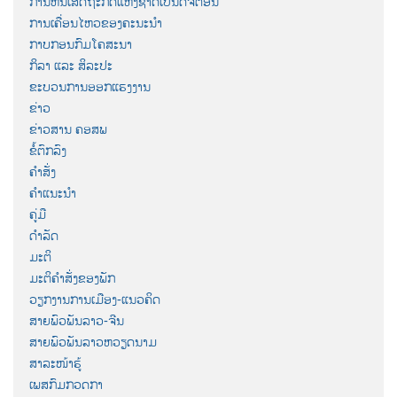
ການຫັນເສດຖະກິດແຫ່ງຊາດເປັນດີຈີຕ໋ອນ
ການເຄື່ອນໄຫວຂອງຄະນະນຳ
ກາບກອນກົມໂຄສະນາ
ກິລາ ແລະ ສິລະປະ
ຂະບວນການອອກແຮງງານ
ຂ່າວ
ຂ່າວສານ ຄອສພ
ຂໍ້ຕົກລົງ
ຄຳສັ່ງ
ຄຳແນະນຳ
ຄູ່ມື
ດຳລັດ
ມະຕິ
ມະຕິຄຳສັ່ງຂອງພັກ
ວຽກງານການເມືອງ-ແນວຄິດ
ສາຍພົວພັນລາວ-ຈີນ
ສາຍພົວພັນລາວຫວຽດນາມ
ສາລະໜ້າຮູ້
ເພສກົມກວດກາ