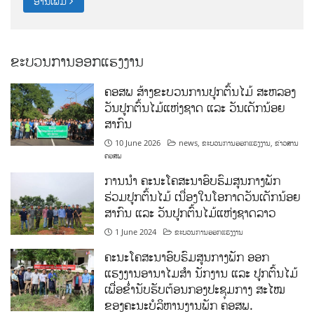
ຂະບວນການອອກແຮງງານ
ຄອສພ ສ້າງຂະບວນການປູກຕົ້ນໄມ້ ສະຫລອງ
ວັນປູກຕົ້ນໄມ້ແຫ່ງຊາດ ແລະ ວັນເດັກນ້ອຍ
ສາກົນ
10 June 2026
news
,
ຂະບວນການອອກແຮງງານ
,
ຂ່າວສານ
ຄອສພ
ການນໍາ ຄະນະໂຄສະນາອົບຮົມສູນກາງພັກ
ຮ່ວມປູກຕົ້ນໄມ້ ເນື່ອງໃນໂອກາດວັນເດັກນ້ອຍ
ສາກົນ ແລະ ວັນປູກຕົ້ນໄມ້ແຫ່ງຊາດລາວ
1 June 2024
ຂະບວນການອອກແຮງງານ
ຄະນະໂຄສະນາອົບຮົມສູນກາງພັກ ອອກ
ແຮງງານອານາໄມສໍາ ນັກງານ ແລະ ປູກຕົ້ນໄມ້
ເພື່ອຂໍ່ານັບຮັບຕ້ອນກອງປະຊຸມກາງ ສະໄໝ
ຂອງຄະນະບໍລິຫານງານພັກ ຄອສພ.
17 July 2023
ຂ່າວສານ ຄອສພ
,
ຂະບວນການອອກແຮງງານ