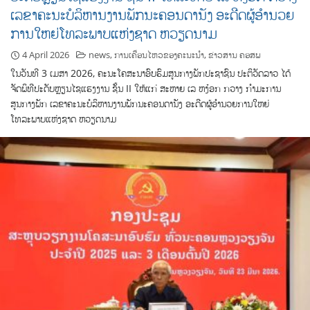
ເລຂາຄະນະບໍລິຫານງານພັກນະຄອນດານັງ ອະດີດຜູ້ອໍານວຍ
ການໃຫຍ່ໂທລະພາບແຫ່ງຊາດ ຫວຽດນາມ
4 April 2026
news
,
ການເຄື່ອນໄຫວຂອງຄະນະນຳ
,
ຂ່າວສານ ຄອສພ
ໃນວັນທີ​ 3 ເມສາ​ 2026, ຄະນະໂຄສະນາອົບຮົມສູນກາງພັກປະຊາຊົນ ປະຕິວັດລາວ​ ໄດ້
ຈັດພິທີປະດັບຫຼຽນໄຊແຮງງານ ຊັ້ນ II ໃຫ້ແກ່ ສະຫາຍ ເລ ຫງ໋ອກ ກວາງ ກຳມະການ
ສູນກາງພັກ ເລຂາຄະນະບໍລິຫານງານພັກນະຄອນດານັງ ອະດີດຜູ້ອໍານວຍການໃຫຍ່
ໂທລະພາບແຫ່ງຊາດ ຫວຽດນາມ