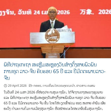
ພິທີປາຖະກະຖາ ສະເຫຼີມສະຫຼອງວັນສ້າງຕັ້ງສາຍພົວພັນ
ການທູດ ລາວ-ຈີນ ຄົບຮອບ 65 ປີ ແລະ ປີມິດຕະພາບລາວ-
ຈີນ
29 April 2026
news
,
ການເຄື່ອນໄຫວຂອງຄະນະນຳ
,
ຂ່າວສານ ຄອສພ
ໃນວັນທີ 24 ເມສາ 2026 ທີ່ຫ້ອງວ່າການສູນກາງພັກ, ໄດ້ຈັດງານວາງສະແດງຮູບພາບ
ແລະ ພິທີປາຖະກະຖາ ສະເຫຼີມສະຫຼອງວັນສ້າງຕັ້ງສາຍພົວພັນການທູດ ລາວ-ຈີນ ຄົບຮອບ
65 ປີ ແລະ ປີມິດຕະພາບລາວ-ຈີນ ຂຶ້ນ ໂດຍໃຫ້ກຽດເຂົ້າຮ່ວມ ຂອງ ສະຫາຍ ຄຳພັນ ເຜີຍ
ຍະວົງ ກຳມະການກົມການເມືອງສູນກາງພັກ ຫົວໜ້າຄະນະໂຄສະນາອົບຮົມສູນກາງພັກ,