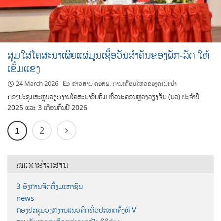
ສຸມໃສ່ໂຄສະນາເຜີຍແຜ່ມູນເຊື້ອວັນສໍາຄັນຂອງພັກ-ລັດ ໃຫ້
ເຂັ້ມແຂງ
24 March 2026
ຂ່າວສານ ຄອສພ
,
ການເຄື່ອນໄຫວຂອງຄະນະນຳ
ກອງປະຊຸຸມສະຫຼຸບວຽກງານໂຄສະນາອົບຮົມ ທົ່ວນະຄອນຫຼວງວຽງຈັນ (ນວ) ປະຈຳປີ
2025 ແລະ 3 ເດືອນຕົ້ນປີ 2026
2
1
ໝວດຂ່າວສານ
3 ອົງການຈັດຕັ້ງມະຫາຊົນ
news
ກອງປະຊຸມວຽກງານແນວຄິດທົ່ວປະເທດຄັ້ງທີ V