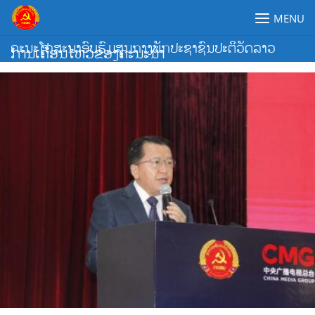
Skip
MENU
to
content
ຄະນະໂຄສະນາອົບຮົມສູນກາງພັກປະຊາຊົນປະຕິວັດລາວ
ການເຄື່ອນໄຫວຂອງຄະນະນຳ