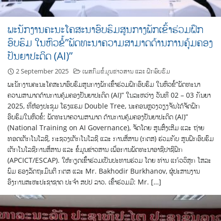
ພະນັກງານຄະນະໂຄສະນາອົບຮົມສູນກາງພັກເຂົ້າຮ່ວມຝຶກ
ອົບຮົມ ໃນຫົວຂໍ້”ພັດທະນາຄວາມສາມາດດ້ານການຄຸ້ມຄອງ
ປັນຍາປະດິດ (AI)”
2 September 2025
ເພສກົມຂໍ້ມູນຂ່າວສານ ແລະ ຝຶກອົບຮົມ
ພະນັກງານຄະນະໂຄສະນາອົບຮົມສູນກາງພັກເຂົ້າຮ່ວມຝຶກອົບຮົມ ໃນຫົວຂໍ້”ພັດທະນາ
ຄວາມສາມາດດ້ານການຄຸ້ມຄອງປັນຍາປະດິດ (AI)” ໃນລະຫວ່າງ ວັນທີ 02 – 03 ກັນຍາ
2025, ທີ່ຫ້ອງປະຊຸມ ໂຮງແຮມ Double Tree, ນະຄອນຫຼວງວຽງຈັນໄດ້ຈັດຝຶກ
ອົບຮົມໃນຫົວຂໍ້: ພັດທະນາຄວາມສາມາດ ດ້ານການຄຸ້ມຄອງປັນຍາປະດິດ (AI)”
(National Training on AI Governance), ຈັດໂດຍ ສູນສົ່ງເສີມ ແລະ ຖ່າຍ
ທອດເຕັກໂນໂລຊີ, ກະຊວງເຕັກໂນໂລຊີ ແລະ ການສື່ສານ (ກຕສ) ຮ່ວມກັບ ສູນຝຶກອົບຮົມ
ເຕັກໂນໂລຊີການສື່ສານ ແລະ ຂໍ້ມູນຂ່າວສານ ເພື່ອການພັດທະນາອາຊີປາຊີຟິກ
(APCICT/ESCAP). ໃຫ້ກຽດເຂົ້າຮ່ວມເປັນປະທານຮ່ວມ ໂດຍ ທ່ານ ແກ້ວວິສຸກ ໂສລະ
ພົມ ຮອງລັດຖະມົນຕີ ກຕສ ແລະ Mr. Bakhodir Burkhanov, ຜູ້ປະສານງານ
ອົງການສະຫະປະຊາຊາດ ປະຈຳ ສປປ ລາວ. ເຂົ້າຮ່ວມມີ: Mr. […]