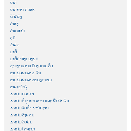
ຂ່າວ
ຂ່າວສານ ຄອສພ
ຂໍ້ຕົກລົງ
ຄຳສັ່ງ
ຄຳແນະນຳ
ຄູ່ມື
ດຳລັດ
ມະຕິ
ມະຕິຄຳສັ່ງຂອງພັກ
ວຽກງານການເມືອງ-ແນວຄິດ
ສາຍພົວພັນລາວ-ຈີນ
ສາຍພົວພັນລາວຫວຽດນາມ
ສາລະໜ້າຮູ້
ເພສກົມກວດກາ
ເພສກົມຂໍ້ມູນຂ່າວສານ ແລະ ຝຶກອົບຮົມ
ເພສກົມຈັດຕັ້ງ-ພະນັກງານ
ເພສກົມສັງລວມ
ເພສກົມອົບຮົມ
ເພສກົມໂຄສະນາ