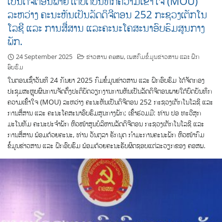
ເປັນດິຈີຕອນພາຍໃຕ້ບົດບັນທຶກຄວາມເຂົ້າໃຈ (MOU)
ລະຫວ່າງ ຄະນະຫັນເປັນລັດດິຈີຕອນ 252 ກະຊວງເຕັກໂນ
ໂລຊີ ແລະ ການສື່ສານ ແລະຄະນະໂຄສະນາອົບຮົມສູນກາງ
ພັກ.
24 September 2025
ຂ່າວສານ ຄອສພ
,
ເພສກົມຂໍ້ມູນຂ່າວສານ ແລະ ຝຶກ
ອົບຮົມ
ໃນຕອນເຊົ້າວັນທີ 24 ກັນຍາ 2025 ກົມຂໍ້ມູນຂ່າວສານ ແລະ ຝຶກອົບຮົມ ໄດ້ຈັດກອງ
ປະຊຸມສະຫຼຸບຜົນການຈັດຕັ້ງປະຕິບັດວຽກງານການຫັນເປັນລັດດິຈີຕອນພາຍໃຕ້ບົດບັນທຶກ
ຄວາມເຂົ້າໃຈ (MOU) ລະຫວ່າງ ຄະນະຫັນເປັນດິຈີຕອນ 252 ກະຊວງເຕັກໂນໂລຊີ ແລະ
ການສື່ສານ ແລະ ຄະນະໂຄສະນາອົບຮົມສູນກາງພັກ; ເຂົ້າຮ່ວມມີ: ທ່ານ ປອ ທະວີສຸກ
ມະໂນທັມ ຄະນະປະຈໍາພັກ ຫົວໜ້າສູນບໍລິຫານລັດດິຈີຕອນ ກະຊວງເຕັກໂນໂລຊີ ແລະ
ການສື່ສານ ພ້ອມດ້ວຍຄະນະ, ທ່ານ ວັນຕຸລາ ຣັກນຸດ ກໍາມະການຄະນະພັກ ຫົວໜ້າກົມ
ຂໍ້ມູນຂ່າວສານ ແລະ ຝຶກອົບຮົມ ພ້ອມດ້ວຍຄະນະຮັບຜິດຊອບແຕ່ລະວຽກຂອງ ຄອສພ.