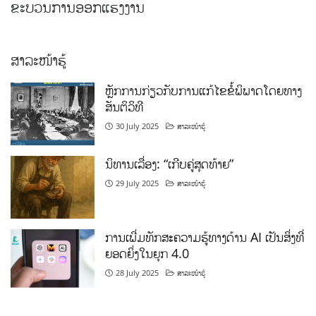
ສາລະໜ້າຮູ້
ຫຼັກການກ່ຽວກັບການແກ້ໄຂຂໍ້ພິພາດໂດຍທາງ
ສັນຕິວິທີ
30 July 2025
ສາລະໜ້າຮູ້
ນິທານເລື່ອງ: “ເກີບຄູ່ສຸດທ້າຍ”
29 July 2025
ສາລະໜ້າຮູ້
ການເພີ່ມທັກສະຄວາມຮູ້ທາງດ້ານ AI ເປັນສິ່ງທີ່
ຍອດຍິ່ງໃນຍຸກ 4.0
28 July 2025
ສາລະໜ້າຮູ້
ກິລາ ແລະ ສິລະປະ
ການແຂ່ງຂັນກິລາເຕະບານ ຊິງຂັນສະຫາຍເລຂາ