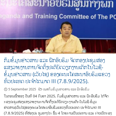
ກົມຂໍ້ມູນຂ່າວສານ ແລະ ຝຶກອົບຮົມ ຈັດກອງປະຊຸມສ່ອງ
ແສງລາຍງານການຈັດຕັ້ງປະຕິບັດວຽກງານເຕັກໂນໂລຊີ-
ຂໍ້ມູນຂ່າວສານ (ເວັບໄຊ) ຂອງຄະນະໂຄສະນາອົບຮົມແຂວງ
ທົ່ວປະເທດ ປະຈຳໄຕມາດ III (7.8.9/2025).
5 September 2025
ເພສກົມຂໍ້ມູນຂ່າວສານ ແລະ ຝຶກອົບຮົມ
ໃນຕອນເຊົ້າຂອງ ວັນທີ 04 ກັນຍາ 2025, ກົມຂໍ້ມູນຂ່າວສານ ແລະ ຝຶກອົບຮົມ ໄດ້ຈັດ
ກອງປະຊຸມສ່ອງແສງລາຍງານການຈັດຕັ້ງປະຕິບັດວຽກງານເຕັກໂນໂລຊີ-ຂໍ້ມູນ
ຂ່າວສານ(ເວັບໄຊ)ຂອງຄະນະໂຄສະນາອົບຮົມແຂວງທົ່ວປະເທດ ປະຈຳໄຕມາດ III
(7.8.9/2025) ທີ່ຫ້ອງປະ ຊຸມທາງໄກ ຊັ້ນ 4 ໂດຍການເປັນປະທານ ແລະ ກ່າວເປີດກອງ