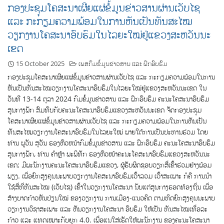
ກອງປະຊຸມໂຄສະນາເຜີຍແຜ່ຂໍ້ມູນຂ່າວສານຜ່ານເວັບໄຊ
ແລະ ກະກຽມຄວາມພ້ອມໃນການຫັນເປັນທັນສະໄໝ
ວຽກງານໂຄສະນາອົບຮົມໃນໄລຍະໃໝ່ຢູ່ແຂວງສະຫວັນນະ
ເຂດ
15 October 2025
ເພສກົມຂໍ້ມູນຂ່າວສານ ແລະ ຝຶກອົບຮົມ
ກອງປະຊຸມໂຄສະນາເຜີຍແຜ່ຂໍ້ມູນຂ່າວສານຜ່ານເວັບໄຊ ແລະ ກະກຽມຄວາມພ້ອມໃນການ
ຫັນເປັນທັນສະໄໝວຽກງານໂຄສະນາອົບຮົມໃນໄລຍະໃໝ່ຢູ່ແຂວງສະຫວັນນະເຂດ ໃນ
ວັນທີ 13-14 ຕຸລາ 2024 ກົມຂໍ້ມູນຂ່າວສານ ແລະ ຝຶກອົບຮົມ ຄະນະໂຄສະນາອົບຮົມ
ສູນກາງພັກ ສົມທົບກັບຄະນະໂຄສະນາອົບຮົມແຂວງສະຫວັນນະເຂດ ຈັດກອງປະຊຸມ
ໂຄສະນາເຜີຍແຜ່ຂໍ້ມູນຂ່າວສານຜ່ານເວັບໄຊ ແລະ ກະກຽມຄວາມພ້ອມໃນການຫັນເປັນ
ທັນສະໄໝວຽກງານໂຄສະນາອົບຮົມໃນໄລຍະໃໝ່ ພາຍໃຕ້ການເປັນປະທານຮ່ວມ ໂດຍ
ທ່ານ ພູວັນ ສຸວັນ ຮອງຫົວຫນ້າກົມຂໍ້ມູນຂ່າວສານ ແລະ ຝຶກອົບຮົມ ຄະນະໂຄສະນາອົບຮົມ
ສູນກາງພັກ, ທ່ານ ຄຳຫຼ້າ ພະພິທັກ ຮອງຫົວໜ້າຄະນະໂຄສະນາອົບຮົມແຂວງສະຫວັນນະ
ເຂດ; ມີພະນັກງານຄະນະໂຄສະນາອົບຮົມແຂວງ, ຜູ້ຮັບຜິດຊອບວຽກສື່ເຂົ້າຮ່ວມຢ່າງພ້ອມ
ພຽງ. ເພື່ອຍົກສູງຄຸນນະພາບວຽກງານໂຄສະນາອົບຮົມເວົ້າລວມ ເວົ້າສະເພາະ ກໍຄື ການນໍາ
ໃຊ້ສື່ທີ່ທັນສະໄໝ (ເວັບໄຊ) ເຂົ້າໃນວຽກງານໂຄສະນາ ນັບແຕ່ສູນກາງຮອດທ້ອງຖິ່ນ ເພື່ອ
ສ້າງບາດກ້າວຫັນປ່ຽນໃໝ່ ຂອງວຽກງານ ການເມືອງ-ແນວຄິດ ຕາມທິດຍົກສູງຄຸນນະພາບ
ວຽກງານວິຊາສະເພາະ ແລະ ຫັນວຽກງານໂຄສະນາ ອົບຮົມ ໃຫ້ເປັນ ທັນສະໄໝເທື່ອລະ
ກ້າວ ແລະ ແທດເໝາະກັບຍຸກ 4.0. ເພື່ອແນໃສ່ເຮັດໃຫ້ພະນັກງານ ຂອງຄະນະໂຄສະນາ