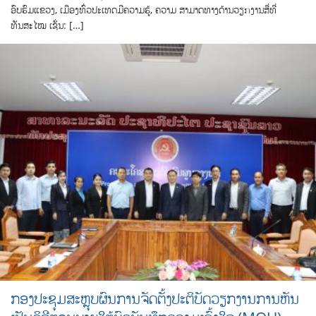
ອົບຮົມແຂວງ, ເມືອງທົ່ວປະເທດມີຄວາມຮູ້, ຄວາມ ສາມາດທາງດ້ານວຽກງານສື່ທີ່
ທັນສະໄໝ ເຊັ່ນ: […]
ກອງປະຊຸມສະຫຼຸບຜົນການຈັດຕັ້ງປະຕິບັດວຽກງານການຫັນ