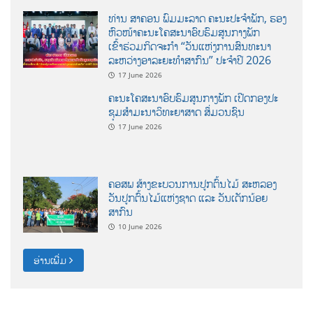
ຫົວໜ້າຄະນະໂຄສະນາອົບຮົມສູນກາງພັກ
ເຂົ້າຮ່ວມກິດຈະກຳ “ວັນແຫ່ງການສົນທະນາ
ລະຫວ່າງອາລະຍະທຳສາກົນ” ປະຈຳປີ 2026
17 June 2026
ຄະນະໂຄສະນາອົບຮົມສູນກາງພັກ ເປີດກອງປະ
ຊຸມສຳມະນາວິທະຍາສາດ ສຶ່ມວນຊົນ
17 June 2026
ຄອສພ ສ້າງຂະບວນການປູກຕົ້ນໄມ້ ສະຫລອງ
ວັນປູກຕົ້ນໄມ້ແຫ່ງຊາດ ແລະ ວັນເດັກນ້ອຍ
ສາກົນ
10 June 2026
ອ່ານເພີ່ມ
ຂະບວນການອອກແຮງງານ