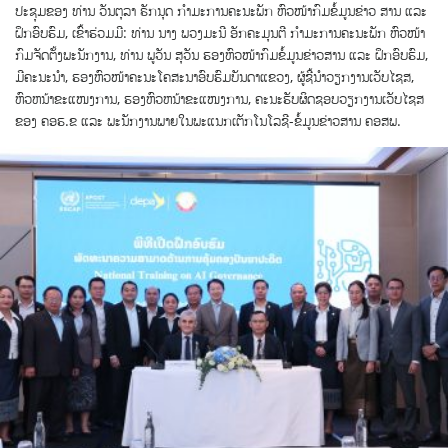
ປະຊຸມຂອງ ທ່ານ ວັນຕຸລາ ຣັກນຸດ ກໍາມະການຄະນະພັກ ຫົວໜ້າກົມຂໍ້ມູນຂ່າວ ສານ ແລະ
ຝຶກອົບຮົມ, ເຂົ້າຮ່ວມມີ: ທ່ານ ນາງ ພວງມະນີ ອັກຄະມຸນຕີ ກໍາມະການຄະນະພັກ ຫົວໜ້າ
ກົມຈັດຕັ້ງພະນັກງານ, ທ່ານ ພູວັນ ສຸວັນ ຮອງຫົວໜ້າກົມຂໍ້ມູນຂ່າວສານ ແລະ ຝຶກອົບຮົມ,
ມີຄະນະນໍາ, ຮອງຫົວໜ້າຄະນະໂຄສະນາອົບຮົມບັນດາແຂວງ, ຜູ້ຊີ້ນໍາວຽກງານເວັບໄຊສ,
ຫົວຫນ້າຂະແໜງການ, ຮອງຫົວຫນ້າຂະແໜງການ, ຄະນະຮັບຜິດຊອບວຽກງານເວັບໄຊສ
ຂອງ ຄອຮ.ຂ ແລະ ພະນັກງານພາຍໃນພະແນກເຕັກໂນໂລຊີ-ຂໍ້ມູນຂ່າວສານ ຄອສພ.