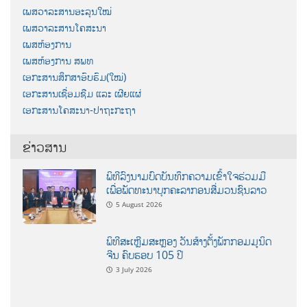
ເພສວາລະສານອະລຸນໃໝ່
ເພສວາລະສານໂຄສະນາ
ເພສຫ້ອງການ
ເພສຫ້ອງການ ສພທ
ເອກະສານສຶກສາອົບຮົມ(ໃໝ່)
ເອກະສານເຊື່ອມຊືມ ແລະ ເຜີຍແຜ່
ເອກະສານໂຄສະນາ-ປາຖະກະຖາ
ຂ່າວສານ
ພິທີລົງນາມບົດບັນທຶກຄວາມເຂົ້າໃຈຮ່ວມມື
ເພື່ອພັດທະນາບຸກຄະລາກອນສື່ມວນຊົນລາວ
5 August 2026
ພິທີສະເຫຼີມສະຫຼອງ ວັນສ້າງຕັ້ງພັກກອມມູນິດ
ຈີນ ຄົບຮອບ 105 ປີ
3 July 2026
ທ່ານ ສາຄອນ ພົມມະລາດ ຄະນະປະຈໍາພັກ, ຮອງ