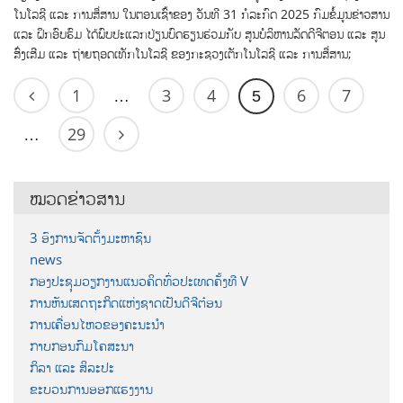
ໂນໂລຊີ ແລະ ການສື່ສານ ໃນຕອນເຊົ້າຂອງ ວັນທີ 31 ກໍລະກົດ 2025 ກົມຂໍ້ມູນຂ່າວສານ
ແລະ ຝຶກອົບຮົມ ໄດ້ພົບປະແລກປ່ຽນບົດຮຽນຮ່ວມກັບ ສູນບໍລິຫານລັດດີຈີຕອນ ແລະ ສູນ
ສົ່ງເສີມ ແລະ ຖ່າຍຖອດເທັກໂນໂລຊີ ຂອງກະຊວງເຕັກໂນໂລຊີ ແລະ ການສື່ສານ;
1
3
4
6
7
…
5
29
…
ໝວດຂ່າວສານ
3 ອົງການຈັດຕັ້ງມະຫາຊົນ
news
ກອງປະຊຸມວຽກງານແນວຄິດທົ່ວປະເທດຄັ້ງທີ V
ການຫັນເສດຖະກິດແຫ່ງຊາດເປັນດີຈີຕ໋ອນ
ການເຄື່ອນໄຫວຂອງຄະນະນຳ
ກາບກອນກົມໂຄສະນາ
ກິລາ ແລະ ສິລະປະ
ຂະບວນການອອກແຮງງານ