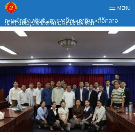
Skip
MENU
to
content
ຄະນະໂຄສະນາອົບຮົມສູນກາງພັກປະຊາຊົນປະຕິວັດລາວ
ເພສກົມຂໍ້ມູນຂ່າວສານ ແລະ ຝຶກອົບຮົມ