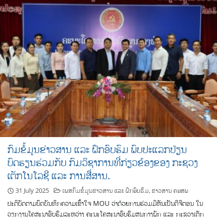
ກົມຂໍ້ມູນຂ່າວສານ ແລະ ຝຶກອົບຮົມ ພົບປະແລກປ່ຽນ
ບົດຮຽນຮ່ວມກັບ ກົມວິຊາການທີ່ກ່ຽວຂ້ອງຂອງ ກະຊວງ
ເຕັກໂນໂລຊີ ແລະ ການສື່ສານ.
31 July 2025
ເພສກົມຂໍ້ມູນຂ່າວສານ ແລະ ຝຶກອົບຮົມ
,
ຂ່າວສານ ຄອສພ
ປະຕິບັດຕາມບົດບັນທຶກຄວາມເຂົ້າໃຈ MOU ວ່າດ້ວຍການຮ່ວມມືຫັນເປັນດີຈີຕອນ ໃນ
ວຽກງານໂຄສະນາອົບຮົມລະຫວ່າງ ຄະນະໂຄສະນາອົບຮົມສູນກາງພັກ ແລະ ກະຊວງເຕັກ