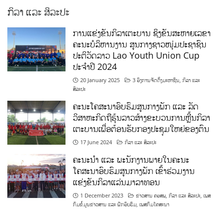
ຄະນະບໍລິຫານງານ ສູນກາງຊາວໜຸ່ມປະຊາຊົນ
ປະຕິວັດລາວ Lao Youth Union Cup
ປະຈຳປີ 2024
20 January 2025
3 ອົງການຈັດຕັ້ງມະຫາຊົນ
,
ກິລາ ແລະ
ສິລະປະ
ຄະນະໂຄສະນາອົບຮົມສູນກາງພັກ ແລະ ລັດ
ວິສາຫະກິດຖືຮຸ້ນລາວສ້າງຂະບວນການຫຼີ້ນກິລາ
ເຕະບານເພື່ອຕ້ອນຮັບກອງປະຊຸມໃຫຍ່ຂອງຕົນ
17 June 2024
ກິລາ ແລະ ສິລະປະ
ຄະນະນຳ ແລະ ພະນັກງານພາຍໃນຄະນະ
ໂຄສະນາອົບຮົມສູນກາງພັກ ເຂົ້າຮ່ວມງານ
ແຂ່ງຂັນກິລາແລ່ນມາລາທອນ
1 December 2023
ຂ່າວສານ ຄອສພ
,
ກິລາ ແລະ ສິລະປະ
,
ເພສ
ກົມຂໍ້ມູນຂ່າວສານ ແລະ ຝຶກອົບຮົມ
,
ເພສກົມໂຄສະນາ
ທີ່ຕັ້ງ ຄະນະໂຄສະນາອົບຮົມສູນກາງພັກ