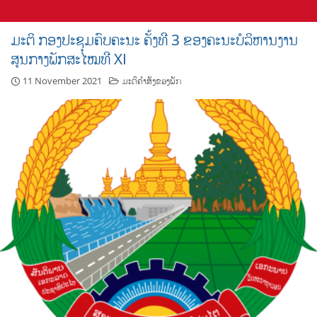
ມະຕິ ກອງປະຊຸມຄົບຄະນະ ຄັ້ງທີ 3 ຂອງຄະນະບໍລິຫານງານ
ສູນກາງພັກສະໄໝທີ XI
11 November 2021
ມະຕິຄຳສັ່ງຂອງພັກ