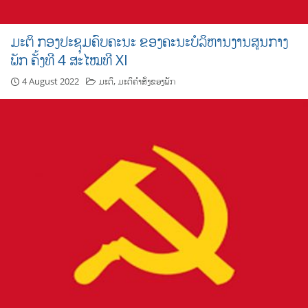
ມະຕິ ກອງປະຊຸມຄົບຄະນະ ຂອງຄະນະບໍລິຫານງານສູນກາງ
ພັກ ຄັ້ງທີ 4 ສະໄໝທີ XI
4 August 2022
ມະຕິ
,
ມະຕິຄຳສັ່ງຂອງພັກ