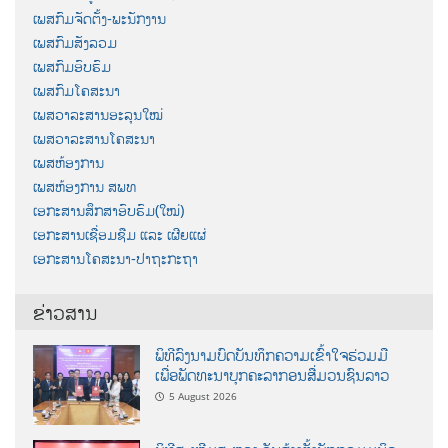
ເພສກົມຈັດຕັ້ງ-ພະນັກງານ
ເພສກົມສັງລວມ
ເພສກົມອົບຮົມ
ເພສກົມໂຄສະນາ
ເພສວາລະສານອະລຸນໃໝ່
ເພສວາລະສານໂຄສະນາ
ເພສຫ້ອງການ
ເພສຫ້ອງການ ສພທ
ເອກະສານສຶກສາອົບຮົມ(ໃໝ່)
ເອກະສານເຊື່ອມຊືມ ແລະ ເຜີຍແຜ່
ເອກະສານໂຄສະນາ-ປາຖະກະຖາ
ຂ່າວສານ
ພິທີລົງນາມບົດບັນທຶກຄວາມເຂົ້າໃຈຮ່ວມມື
ເພື່ອພັດທະນາບຸກຄະລາກອນສື່ມວນຊົນລາວ
5 August 2026