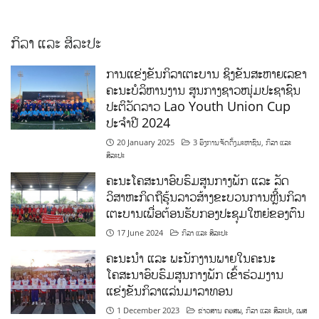
ກິລາ ແລະ ສິລະປະ
ການແຂ່ງຂັນກິລາເຕະບານ ຊິງຂັນສະຫາຍເລຂາ
ຄະນະບໍລິຫານງານ ສູນກາງຊາວໜຸ່ມປະຊາຊົນ
ປະຕິວັດລາວ Lao Youth Union Cup
ປະຈຳປີ 2024
20 January 2025
3 ອົງການຈັດຕັ້ງມະຫາຊົນ
,
ກິລາ ແລະ
ສິລະປະ
ຄະນະໂຄສະນາອົບຮົມສູນກາງພັກ ແລະ ລັດ
ວິສາຫະກິດຖືຮຸ້ນລາວສ້າງຂະບວນການຫຼີ້ນກິລາ
ເຕະບານເພື່ອຕ້ອນຮັບກອງປະຊຸມໃຫຍ່ຂອງຕົນ
17 June 2024
ກິລາ ແລະ ສິລະປະ
ຄະນະນຳ ແລະ ພະນັກງານພາຍໃນຄະນະ
ໂຄສະນາອົບຮົມສູນກາງພັກ ເຂົ້າຮ່ວມງານ
ແຂ່ງຂັນກິລາແລ່ນມາລາທອນ
1 December 2023
ຂ່າວສານ ຄອສພ
,
ກິລາ ແລະ ສິລະປະ
,
ເພສ