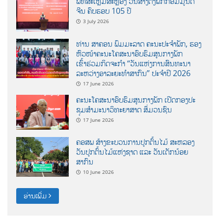
ພິທີສະເຫຼີມສະຫຼອງ ວັນສ້າງຕັ້ງພັກກອມມູນິດ
ຈີນ ຄົບຮອບ 105 ປີ
3 July 2026
ທ່ານ ສາຄອນ ພົມມະລາດ ຄະນະປະຈໍາພັກ, ຮອງ
ຫົວໜ້າຄະນະໂຄສະນາອົບຮົມສູນກາງພັກ
ເຂົ້າຮ່ວມກິດຈະກຳ “ວັນແຫ່ງການສົນທະນາ
ລະຫວ່າງອາລະຍະທຳສາກົນ” ປະຈຳປີ 2026
17 June 2026
ຄະນະໂຄສະນາອົບຮົມສູນກາງພັກ ເປີດກອງປະ
ຊຸມສຳມະນາວິທະຍາສາດ ສຶ່ມວນຊົນ
17 June 2026
ຄອສພ ສ້າງຂະບວນການປູກຕົ້ນໄມ້ ສະຫລອງ
ວັນປູກຕົ້ນໄມ້ແຫ່ງຊາດ ແລະ ວັນເດັກນ້ອຍ
ສາກົນ
10 June 2026
ອ່ານເພີ່ມ