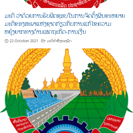
ມະຕິ ວ່າດ້ວຍການຮັບຜິດຊອບໃນການຈັດຕັ້ງຜັນຂະຫຍາຍ
ມະຕິຂອງສະພາແຫ່ງຊາດກ່ຽວກັບການແກ້ໄຂຄວາມ
ຫຍຸ້ງຍາກທາງດ້ານເສດຖະກິດ-ການເງີນ
22 October 2021
ມະຕິຄຳສັ່ງຂອງພັກ