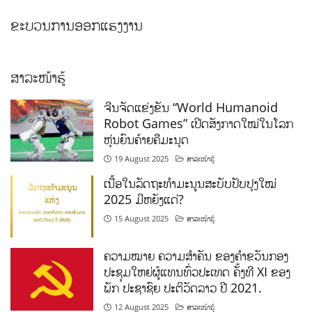
ຂະບວນການອອກແຮງງານ
ສາລະໜ້າຮູ້
ຈີນຈັດແຂ່ງຂັນ “World Humanoid
Robot Games” ເປີດສັງກາດໃໝ່ໃນໂລກ
ຫຸ່ນຍົນຄ້າຍຄືມະນຸດ
19 August 2025
ສາລະໜ້າຮູ້
ເນື້ອໃນລັດຖະທຳມະນູນສະບັບປັບປຸງໃໝ່
2025 ມີຫຍັງແດ່?
15 August 2025
ສາລະໜ້າຮູ້
ຄວາມໝາຍ ຄວາມສໍາຄັນ ຂອງຄໍາຂວັນກອງ
ປະຊຸມໃຫຍ່ຜູ້ແທນທົ່ວປະເທດ ຄັ້ງທີ XI ຂອງ
ພັກ ປະຊາຊົຍ ປະຕິວັດລາວ ປີ 2021.
12 August 2025
ສາລະໜ້າຮູ້