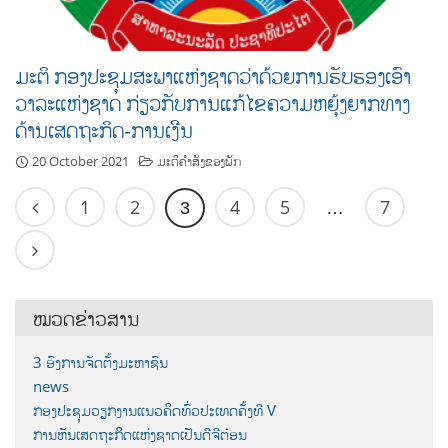
ມະຕິ ກອງປະຊຸມສະພາແຫ່ງຊາດວ່າດ້ວຍການຮັບຮອງເອົາ
ວາລະແຫ່ງຊາດ ກ່ຽວກັບການແກ້ໄຂຄວາມຫຍຸ້ງຍາກທາງ
ດ້ານເສດຖະກິດ-ການເງີນ
20 October 2021
ມະຕິຄຳສັ່ງຂອງພັກ
1
2
4
5
7
3
…
ໝວດຂ່າວສານ
3 ອົງການຈັດຕັ້ງມະຫາຊົນ
news
ກອງປະຊຸມວຽກງານແນວຄິດທົ່ວປະເທດຄັ້ງທີ V
ການຫັນເສດຖະກິດແຫ່ງຊາດເປັນດີຈີຕ໋ອນ