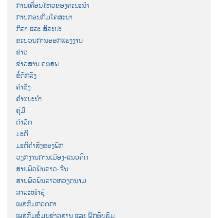
ການເຄື່ອນໄຫວຂອງຄະນະນຳ
ກາບກອນກົມໂຄສະນາ
ກິລາ ແລະ ສິລະປະ
ຂະບວນການອອກແຮງງານ
ຂ່າວ
ຂ່າວສານ ຄອສພ
ຂໍ້ຕົກລົງ
ຄຳສັ່ງ
ຄຳແນະນຳ
ຄູ່ມື
ດຳລັດ
ມະຕິ
ມະຕິຄຳສັ່ງຂອງພັກ
ວຽກງານການເມືອງ-ແນວຄິດ
ສາຍພົວພັນລາວ-ຈີນ
ສາຍພົວພັນລາວຫວຽດນາມ
ສາລະໜ້າຮູ້
ເພສກົມກວດກາ
ເພສກົມຂໍ້ມູນຂ່າວສານ ແລະ ຝຶກອົບຮົມ