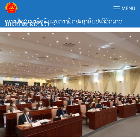
Skip
MENU
to
content
ຄະນະໂຄສະນາອົບຮົມສູນກາງພັກປະຊາຊົນປະຕິວັດລາວ
ມະຕິຄຳສັ່ງຂອງພັກ