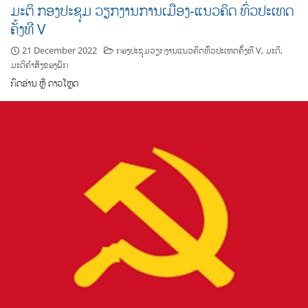
ມະຕິ ກອງປະຊຸມ ວຽກງານການເມືອງ-ແນວຄິດ ທົ່ວປະເທດ
ຄັ້ງທີ V
21 December 2022
ກອງປະຊຸມວຽກງານແນວຄິດທົ່ວປະເທດຄັ້ງທີ V
,
ມະຕິ
,
ມະຕິຄຳສັ່ງຂອງພັກ
ກົດອ່ານ ຫຼື ດາວໂຫຼດ