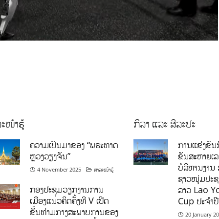
ະໜ້າຮູ້
ກິລາ ແລະ ສິລະປະ
ຄວາມເປັນມາຂອງ “ພຣະທາດ
ການແຂ່ງຂັນກ
ຫຼວງວຽງຈັນ”
ຂັນສະຫາຍເ
ບໍລິຫານງານ 
4 November 2025
ສາລະໜ້າຮູ້
ຊາວໜຸ່ມປະຊາ
ກອງປະຊຸມວຽກງານການ
ລາວ Lao Y
ເມືອງແນວຄິດຄັ້ງທີ V ເປີດ
Cup ປະຈຳປ
ຂຶ້ນທ່າມກາງສະພາບການຂອງ
20 January 2