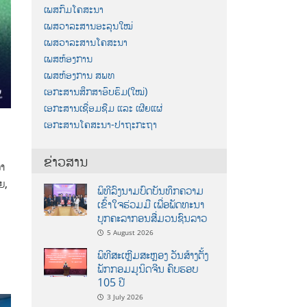
ເພສກົມໂຄສະນາ
ເພສວາລະສານອະລຸນໃໝ່
ເພສວາລະສານໂຄສະນາ
ເພສຫ້ອງການ
ເພສຫ້ອງການ ສພທ
ເອກະສານສຶກສາອົບຮົມ(ໃໝ່)
ເອກະສານເຊື່ອມຊືມ ແລະ ເຜີຍແຜ່
ເອກະສານໂຄສະນາ-ປາຖະກະຖາ
ຂ່າວສານ
ລາ
ຍ,
ພິທີລົງນາມບົດບັນທຶກຄວາມ
ເຂົ້າໃຈຮ່ວມມື ເພື່ອພັດທະນາ
ບຸກຄະລາກອນສື່ມວນຊົນລາວ
5 August 2026
ພິທີສະເຫຼີມສະຫຼອງ ວັນສ້າງຕັ້ງ
ພັກກອມມູນິດຈີນ ຄົບຮອບ
105 ປີ
3 July 2026