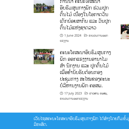
ການນໍາ ຄະນະໂຄສະນາ
ອົບຮົມສູນກາງພັກ ຮ່ວມປູກ
ຕົ້ນໄມ້ ເນື່ອງໃນໂອກາດວັນ
ເດັກນ້ອຍສາກົນ ແລະ ວັນປູກ
ຕົ້ນໄມ້ແຫ່ງຊາດລາວ
1 June 2024
ຂະບວນການອອກ
ແຮງງານ
ຄະນະໂຄສະນາອົບຮົມສູນກາງ
ພັກ ອອກແຮງງານອານາໄມ
ສໍາ ນັກງານ ແລະ ປູກຕົ້ນໄມ້
ເພື່ອຂໍ່ານັບຮັບຕ້ອນກອງ
ປະຊຸມກາງ ສະໄໝຂອງຄະນະ
ບໍລິຫານງານພັກ ຄອສພ.
17 July 2023
ຂ່າວສານ ຄອສພ
,
ຂະບວນການອອກແຮງງານ
ເວັບໄຊສຄະນະໂຄສະນາອົບຮົມສູນກາງພັກ ໄດ້ສ້າງໂດຍກົມຂໍ້ມູນ
ລິຂະສິດ.