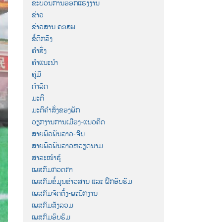
ຂະບວນການອອກແຮງງານ
ຂ່າວ
ຂ່າວສານ ຄອສພ
ຂໍ້ຕົກລົງ
ຄຳສັ່ງ
ຄຳແນະນຳ
ຄູ່ມື
ດຳລັດ
ມະຕິ
ມະຕິຄຳສັ່ງຂອງພັກ
ວຽກງານການເມືອງ-ແນວຄິດ
ສາຍພົວພັນລາວ-ຈີນ
ສາຍພົວພັນລາວຫວຽດນາມ
ສາລະໜ້າຮູ້
ເພສກົມກວດກາ
ເພສກົມຂໍ້ມູນຂ່າວສານ ແລະ ຝຶກອົບຮົມ
ເພສກົມຈັດຕັ້ງ-ພະນັກງານ
ເພສກົມສັງລວມ
ເພສກົມອົບຮົມ