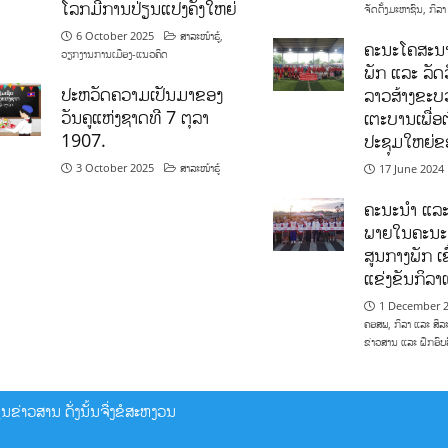
ໂລກມີການປ່ຽນແປງຄັ້ງໃຫຍ່
ຈັດຕັ້ງມະຫາຊົນ
,
ກິລາ
6 October 2025
ສາລະໜ້າຮູ້
,
ຄະນະໂຄສະນາ
ວຽກງານການເມືອງ-ແນວຄິດ
ພັກ ແລະ ລັດວ
ປະຫວັດຄວາມເປັນມາຂອງ
ລາວສ້າງຂະບວ
ວັນຄູແຫ່ງຊາດທີ 7 ຕຸລາ
ເຕະບານເພື່ອ
1907.
ປະຊຸມໃຫຍ່ຂ
3 October 2025
ສາລະໜ້າຮູ້
17 June 2024
ຄະນະນຳ ແລະ
ພາຍໃນຄະນະ
ສູນກາງພັກ ເຂ
ແຂ່ງຂັນກິລ
1 December 
ຄອສພ
,
ກິລາ ແລະ ສິລ
ຂ່າວສານ ແລະ ຝຶກອົບ
ຂ່າວສານ ດັ່ງນັ້ນຈື່ງຂໍສະຫງວນ