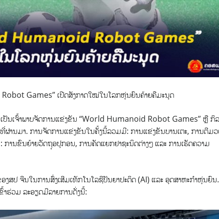
Robot Games” ເປີດສັງກາດໃໝ່ໃນໂລກຫຸ່ນຍົນຄ້າຍຄືມະນຸດ
ການເປັນເຈົ້າພາບຈັດການແຂ່ງຂັນ “World Humanoid Robot Games” ຫຼື ກິ
າ ທີ່ຜ່ານມາ. ການຈັດການແຂ່ງຂັນໃນຄັ້ງນີ້ລວມມີ: ການແຂ່ງຂັນບານເຕະ, ການຕີມວ
ນ: ການຂົນຍ້າຍວັດຖຸອປຸກອນ, ການຄັດແຍກຢາຊະນິດຕ່າງໆ ແລະ ການເຮັດຄວາມ
ນຂອງສປ ຈີນໃນການສົ່ງເສີມເທັກໂນໂລຊີປັນຍາປະດິດ (AI) ແລະ ອຸດສາຫະກຳຫຸ່ນຍົນ.
້າຮ່ວມ ລະອຽດມີລາຍການດັ່ງນີ້: