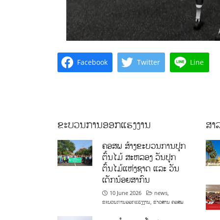
Facebook
Twitter
Line
ຂະບວນການອອກແຮງງານ
ສາລ
ຄອສພ ສ້າງຂະບວນການປູກ
ຕົ້ນໄມ້ ສະຫລອງ ວັນປູກ
ຕົ້ນໄມ້ແຫ່ງຊາດ ແລະ ວັນ
ເດັກນ້ອຍສາກົນ
10 June 2026
news
,
ຂະບວນການອອກແຮງງານ
,
ຂ່າວສານ ຄອສພ