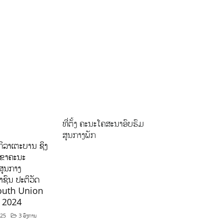
ທີ່ຕັ້ງ ຄະນະໂຄສະນາອົບຮົມ
ສູນກາງພັກ
ິລາເຕະບານ ຊິງ
ລຂາຄະນະ
ສູນກາງ
ຊົນ ປະຕິວັດ
outh Union
ີ 2024
025
3 ອົງການ