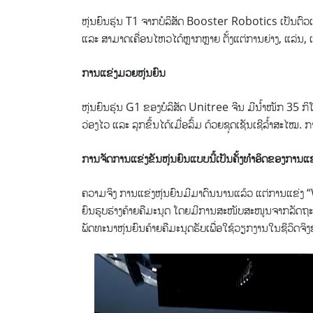
ຫຸ່ນຍົນຮຸ່ນ T1 ຈາກບໍລິສັດ Booster Robotics ເປັນຕົ
ແລະ ສາມາດເຄື່ອນໄຫວໄດ້ຫຼາກຫຼາຍ ຕັ້ງແຕ່ການຍ່າງ, ແລ່ນ, ເ
ການແຂ່ງມວຍຫຸ່ນຍົນ
ຫຸ່ນຍົນຮຸ່ນ G1 ຂອງບໍລິສັດ Unitree ຈີນ ມີນ້ຳໜັກ 35 ກ
ວ່ອງໄວ ແລະ ລຸກຂຶ້ນໄດ້ເມື່ອລົ້ມ ດ້ວຍຊຸດເຊັນເຊີລ້ຳສະໄ
ການຈັດການແຂ່ງຂັນຫຸ່ນຍົນແບບນີ້ເປັນຄັ້ງທຳອິດຂອງການແຂ
ຄວາມຈິງ ການແຂ່ງຫຸ່ນຍົນມີມາດົນນານແລ້ວ ແຕ່ການແຂ່ງ
ຍົນຮູບຮ່າງຄ້າຍຄືມະນຸດ ໂດຍມີການສະໜັບສະໜູນຈາກລັດຖະບາ
ພັດທະນາຫຸ່ນຍົນຄ້າຍຄືມະນຸດຮັບເພື່ອໃຊ້ວຽກງານໃນຊີວິດຈ