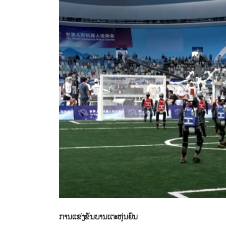
ການແຂ່ງຂັນບານເຕະຫຸ່ນຍົນ