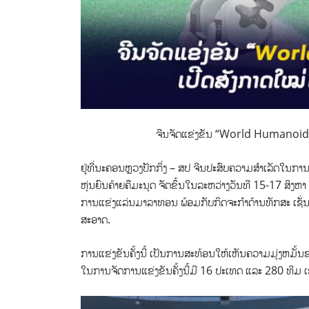
ຈີນຈັດແຂ່ງຂັນ “World Humanoid 
ຢູ່ທີ່ນະຄອນຫຼວງປັກກິ່ງ – ສປ ຈີນປະສົບຄວາມສຳເລັດໃນ
ຫຸ່ນຍົນຄ້າຍຄືມະນຸດ ຈັດຂຶ້ນໃນລະຫວ່າງວັນທີ 15-17 ສິງຫ
ການແຂ່ງແລ່ນມາລາທອນ ພ້ອມກັບກິດຈະກຳດ້ານທັກສະ ເຊັ່
ສະອາດ.
ການແຂ່ງຂັນຄັ້ງນີ້ ເປັນການສະທ້ອນໃຫ້ເຫັນຄວາມມຸ່ງຫມັ້
ໃນການຈັດການແຂ່ງຂັນຄັ້ງນີ້ມີ 16 ປະເທດ ແລະ 280 ທີມ ເຂົ