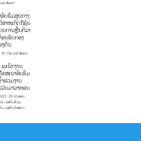
 ແລະ ສິລະປະ
ອົບຮົມສູນກາງ
ິສາຫະກິດຖືຮຸ້ນ
ນການຫຼີ້ນກິລາ
ຕ້ອນຮັບກອງ
ອງຕົນ
ກິລາ ແລະ ສິລະປະ
 ພະນັກງານ
ໂຄສະນາອົບຮົມ
ົ້າຮ່ວມງານ
າແລ່ນມາລາທອນ
2023
ຂ່າວສານ
ະປະ
,
ເພສກົມຂໍ້ມູນ
ຮົມ
,
ເພສກົມໂຄສະນາ