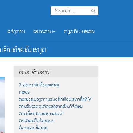
Search
for:
ແຈ້ງການ
ເອກະສານ
ກ່ຽວກັບ ຄອສພ
ຍົນຄ້າຍຄືມະນຸດ
ໝວດຂ່າວສານ
3 ອົງການຈັດຕັ້ງມະຫາຊົນ
news
ກອງປະຊຸມວຽກງານແນວຄິດທົ່ວປະເທດຄັ້ງທີ V
ການຫັນເສດຖະກິດແຫ່ງຊາດເປັນດີຈີຕ໋ອນ
ການເຄື່ອນໄຫວຂອງຄະນະນຳ
ກາບກອນກົມໂຄສະນາ
ກິລາ ແລະ ສິລະປະ