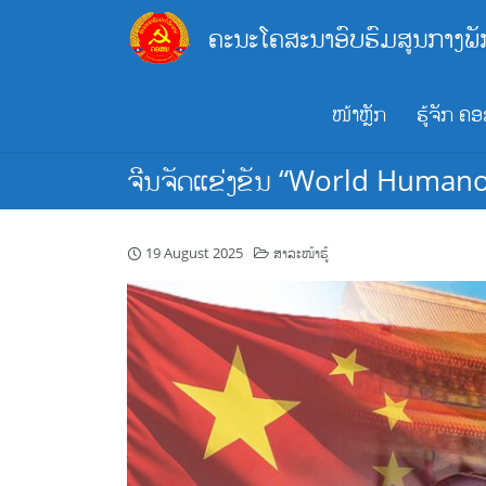
Skip
ຄະນະໂຄສະນາອົບຮົມສູນກາງພັ
to
content
ໜ້າຫຼັກ
ຮູ້ຈັກ ຄ
ຈີນຈັດແຂ່ງຂັນ “World Humano
19 August 2025
ສາລະໜ້າຮູ້