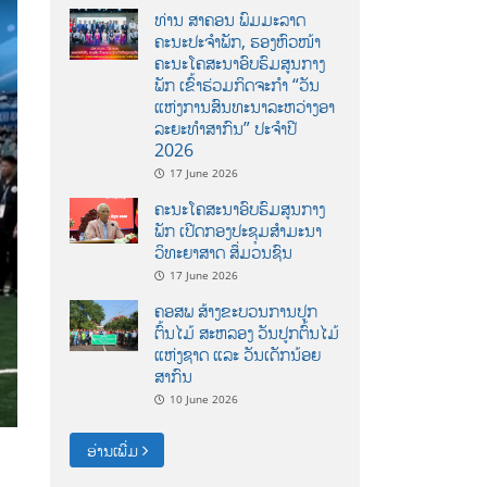
ທ່ານ ສາຄອນ ພົມມະລາດ
ຄະນະປະຈໍາພັກ, ຮອງຫົວໜ້າ
ຄະນະໂຄສະນາອົບຮົມສູນກາງ
ພັກ ເຂົ້າຮ່ວມກິດຈະກຳ “ວັນ
ແຫ່ງການສົນທະນາລະຫວ່າງອາ
ລະຍະທຳສາກົນ” ປະຈຳປີ
2026
17 June 2026
ຄະນະໂຄສະນາອົບຮົມສູນກາງ
ພັກ ເປີດກອງປະຊຸມສຳມະນາ
ວິທະຍາສາດ ສຶ່ມວນຊົນ
17 June 2026
ຄອສພ ສ້າງຂະບວນການປູກ
ຕົ້ນໄມ້ ສະຫລອງ ວັນປູກຕົ້ນໄມ້
ແຫ່ງຊາດ ແລະ ວັນເດັກນ້ອຍ
ສາກົນ
10 June 2026
ອ່ານເພີ່ມ