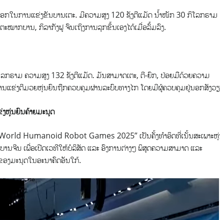
ວເອກໃນການແຂ່ງຂັນບານເຕະ. ມີຄວາມສູງ 120 ຊັງຕີແມັດ ນ້ຳໜັກ 30 ກິໂລກຣາມ
ຕະໝາກບານ, ກິລາກັງຟູ ຈົນເຖິງການລຸກຂຶ້ນເອງໄດ້ເມື່ອລົ້ມລົງ.
ິໂລກຣາມ ຄວາມສູງ 132 ຊັງຕີແມັດ. ມັນສາມາດເຕະ, ຕີ-ຍົກ, ປ່ອຍມືດ້ວຍຄວາມ
ໝ. ການແຂ່ງຕີມວຍຫຸ່ນຍົນຖືກຄວບຄຸມຜ່ານລະບົບທາງໄກ ໂດຍມີຜູ້ຄວບຄຸມຢູ່ນອກສັງວ
່ງຫຸ່ນຍົນຄ້າຍມະນຸດ
 “World Humanoid Robot Games 2025” ເປັນຄັ້ງທຳອິດທີ່ເນັ້ນສະເພາະຫຸ
ນຈີນ ເພື່ອເປີດເວທີໃຫ້ບໍລິສັດ ແລະ ອົງການຕ່າງໆ ພິສູດຄວາມສາມາດ ແລະ
ິງຂອງມະນຸດໃນອະນາຄົດອັນໃກ້.