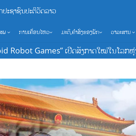
ກປະຊາຊົນປະຕິວັດລາວ
ອສພ
ການເຄື່ອນໄຫວ
ມະຕິ,ຄຳສັ່ງຂອງພັກ
ວາລະສານ
id Robot Games” ເປີດສັງກາດໃໝ່ໃນໂລກຫຸ່ນ