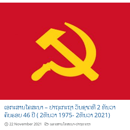
ເອກະສານໂຄສະນາ – ປາຖະກະຖາ ວັນຊາດທີ 2 ທັນວາ
ຄົບຮອບ 46 ປີ ( 2ທັນວາ 1975- 2ທັນວາ 2021)
22 November 2021
ເອກະສານໂຄສະນາ-ປາຖະກະຖາ