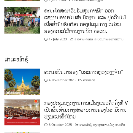
ຄະນະໂຄສະນາອົບຮົມສູນກາງພັກ ອອກ
ແຮງງານອານາໄມສໍາ ນັກງານ ແລະ ປູກຕົ້ນໄມ້
ເພື່ອຂໍ່ານັບຮັບຕ້ອນກອງປະຊຸມກາງ ສະໄໝ
ຂອງຄະນະບໍລິຫານງານພັກ ຄອສພ.
17 July 2023
ຂ່າວສານ ຄອສພ
,
ຂະບວນການອອກແຮງງານ
ສາລະໜ້າຮູ້
ຄວາມເປັນມາຂອງ “ພຣະທາດຫຼວງວຽງຈັນ”
4 November 2025
ສາລະໜ້າຮູ້
ກອງປະຊຸມວຽກງານການເມືອງແນວຄິດຄັ້ງທີ V
ເປີດຂຶ້ນທ່າມກາງສະພາບການຂອງໂລກມີການ
ປ່ຽນແປງຄັ້ງໃຫຍ່
6 October 2025
ສາລະໜ້າຮູ້
,
ວຽກງານການເມືອງ-ແນວຄິດ