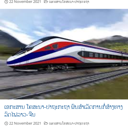
22 November 2021
ເອກະສານໂຄສະນາ-ປາຖະກະຖາ
ເອກະສານ ໂຄສະນາ-ປາຖະກະຖາ ຜົນສໍາເລັດການກໍໍ່ສ້າງທາງ
ລົດໄຟລາວ-ຈີນ
22 November 2021
ເອກະສານໂຄສະນາ-ປາຖະກະຖາ