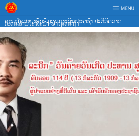
Skip
MENU
to
content
ຄະນະໂຄສະນາອົບຮົມສູນກາງພັກປະຊາຊົນປະຕິວັດລາວ
ເອກະສານໂຄສະນາ-ປາຖະກະຖາ