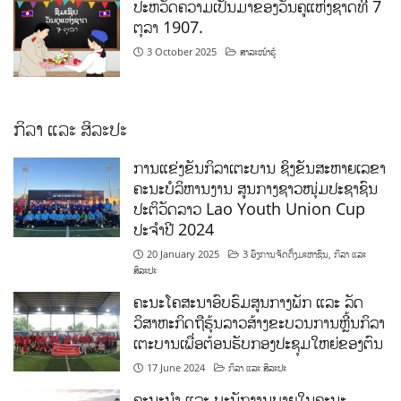
ປະຫວັດຄວາມເປັນມາຂອງວັນຄູແຫ່ງຊາດທີ 7
ຕຸລາ 1907.
3 October 2025
ສາລະໜ້າຮູ້
ກິລາ ແລະ ສິລະປະ
ການແຂ່ງຂັນກິລາເຕະບານ ຊິງຂັນສະຫາຍເລຂາ
ຄະນະບໍລິຫານງານ ສູນກາງຊາວໜຸ່ມປະຊາຊົນ
ປະຕິວັດລາວ Lao Youth Union Cup
ປະຈຳປີ 2024
20 January 2025
3 ອົງການຈັດຕັ້ງມະຫາຊົນ
,
ກິລາ ແລະ
ສິລະປະ
ຄະນະໂຄສະນາອົບຮົມສູນກາງພັກ ແລະ ລັດ
ວິສາຫະກິດຖືຮຸ້ນລາວສ້າງຂະບວນການຫຼີ້ນກິລາ
ເຕະບານເພື່ອຕ້ອນຮັບກອງປະຊຸມໃຫຍ່ຂອງຕົນ
17 June 2024
ກິລາ ແລະ ສິລະປະ
ຄະນະນຳ ແລະ ພະນັກງານພາຍໃນຄະນະ