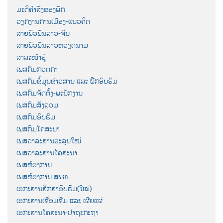
ມະຕິຄຳສັ່ງຂອງພັກ
ວຽກງານການເມືອງ-ແນວຄິດ
ສາຍພົວພັນລາວ-ຈີນ
ສາຍພົວພັນລາວຫວຽດນາມ
ສາລະໜ້າຮູ້
ເພສກົມກວດກາ
ເພສກົມຂໍ້ມູນຂ່າວສານ ແລະ ຝຶກອົບຮົມ
ເພສກົມຈັດຕັ້ງ-ພະນັກງານ
ເພສກົມສັງລວມ
ເພສກົມອົບຮົມ
ເພສກົມໂຄສະນາ
ເພສວາລະສານອະລຸນໃໝ່
ເພສວາລະສານໂຄສະນາ
ເພສຫ້ອງການ
ເພສຫ້ອງການ ສພທ
ເອກະສານສຶກສາອົບຮົມ(ໃໝ່)
ເອກະສານເຊື່ອມຊືມ ແລະ ເຜີຍແຜ່
ເອກະສານໂຄສະນາ-ປາຖະກະຖາ