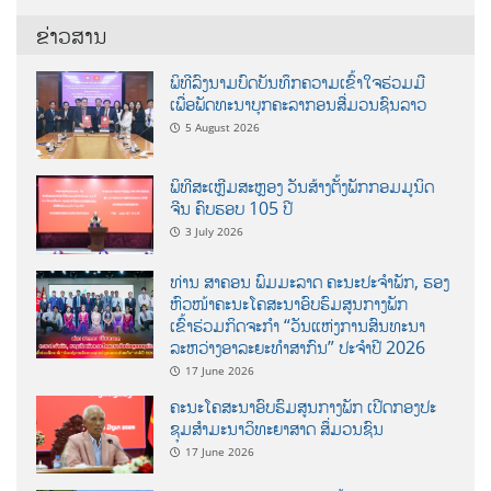
ຂ່າວສານ
ພິທີລົງນາມບົດບັນທຶກຄວາມເຂົ້າໃຈຮ່ວມມື
ເພື່ອພັດທະນາບຸກຄະລາກອນສື່ມວນຊົນລາວ
5 August 2026
ພິທີສະເຫຼີມສະຫຼອງ ວັນສ້າງຕັ້ງພັກກອມມູນິດ
ຈີນ ຄົບຮອບ 105 ປີ
3 July 2026
ທ່ານ ສາຄອນ ພົມມະລາດ ຄະນະປະຈໍາພັກ, ຮອງ
ຫົວໜ້າຄະນະໂຄສະນາອົບຮົມສູນກາງພັກ
ເຂົ້າຮ່ວມກິດຈະກຳ “ວັນແຫ່ງການສົນທະນາ
ລະຫວ່າງອາລະຍະທຳສາກົນ” ປະຈຳປີ 2026
17 June 2026
ຄະນະໂຄສະນາອົບຮົມສູນກາງພັກ ເປີດກອງປະ
ຊຸມສຳມະນາວິທະຍາສາດ ສຶ່ມວນຊົນ
17 June 2026