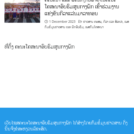
ໂຄສະນາອົບຮົມສູນກາງພັກ ເຂົ້າຮ່ວມງານ
ແຂ່ງຂັນກິລາແລ່ນມາລາທອນ
1 December 2023
ຂ່າວສານ ຄອສພ
,
ກິລາ ແລະ ສິລະປະ
,
ເພສ
ກົມຂໍ້ມູນຂ່າວສານ ແລະ ຝຶກອົບຮົມ
,
ເພສກົມໂຄສະນາ
ທີ່ຕັ້ງ ຄະນະໂຄສະນາອົບຮົມສູນກາງພັກ
ເວັບໄຊສຄະນະໂຄສະນາອົບຮົມສູນກາງພັກ ໄດ້ສ້າງໂດຍກົມຂໍ້ມູນຂ່າວສານ ດັ່ງ
ນັ້ນຈື່ງຂໍສະຫງວນລິຂະສິດ.