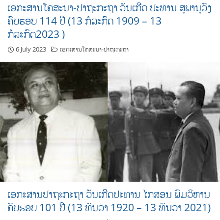
ເອກະສານໂຄສະນາ-ປາຖະກະຖາ ວັນເກີດ ປະທານ ສຸພານຸວົງ
ຄົບຮອບ 114 ປີ (13 ກໍລະກົດ 1909 – 13
ກໍລະກົດ2023 )
6 July 2023
ເອກະສານໂຄສະນາ-ປາຖະກະຖາ
ເອກະສານປາຖະກະຖາ ວັນເກີດປະທານ ໄກສອນ ພົມວິຫານ
ຄົບຮອບ 101 ປີ (13 ທັນວາ 1920 – 13 ທັນວາ 2021)