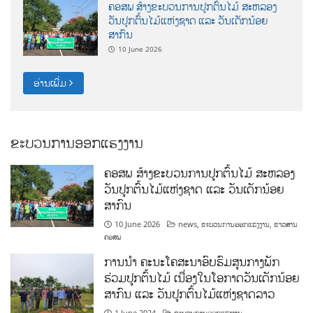
ຄອສພ ສ້າງຂະບວນການປູກຕົ້ນໄມ້ ສະຫລອງ
ວັນປູກຕົ້ນໄມ້ແຫ່ງຊາດ ແລະ ວັນເດັກນ້ອຍ
ສາກົນ
10 June 2026
ອ່ານເພີ່ມ
ຂະບວນການອອກແຮງງານ
ຄອສພ ສ້າງຂະບວນການປູກຕົ້ນໄມ້ ສະຫລອງ
ວັນປູກຕົ້ນໄມ້ແຫ່ງຊາດ ແລະ ວັນເດັກນ້ອຍ
ສາກົນ
10 June 2026
news
,
ຂະບວນການອອກແຮງງານ
,
ຂ່າວສານ
ຄອສພ
ການນໍາ ຄະນະໂຄສະນາອົບຮົມສູນກາງພັກ
ຮ່ວມປູກຕົ້ນໄມ້ ເນື່ອງໃນໂອກາດວັນເດັກນ້ອຍ
ສາກົນ ແລະ ວັນປູກຕົ້ນໄມ້ແຫ່ງຊາດລາວ
1 June 2024
ຂະບວນການອອກແຮງງານ