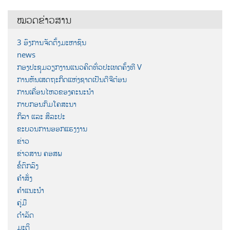
ໝວດຂ່າວສານ
3 ອົງການຈັດຕັ້ງມະຫາຊົນ
news
ກອງປະຊຸມວຽກງານແນວຄິດທົ່ວປະເທດຄັ້ງທີ V
ການຫັນເສດຖະກິດແຫ່ງຊາດເປັນດີຈີຕ໋ອນ
ການເຄື່ອນໄຫວຂອງຄະນະນຳ
ກາບກອນກົມໂຄສະນາ
ກິລາ ແລະ ສິລະປະ
ຂະບວນການອອກແຮງງານ
ຂ່າວ
ຂ່າວສານ ຄອສພ
ຂໍ້ຕົກລົງ
ຄຳສັ່ງ
ຄຳແນະນຳ
ຄູ່ມື
ດຳລັດ
ມະຕິ