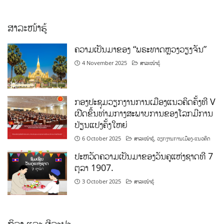
ສາລະໜ້າຮູ້
ຄວາມເປັນມາຂອງ “ພຣະທາດຫຼວງວຽງຈັນ”
4 November 2025
ສາລະໜ້າຮູ້
ກອງປະຊຸມວຽກງານການເມືອງແນວຄິດຄັ້ງທີ V
ເປີດຂຶ້ນທ່າມກາງສະພາບການຂອງໂລກມີການ
ປ່ຽນແປງຄັ້ງໃຫຍ່
6 October 2025
ສາລະໜ້າຮູ້
,
ວຽກງານການເມືອງ-ແນວຄິດ
ປະຫວັດຄວາມເປັນມາຂອງວັນຄູແຫ່ງຊາດທີ 7
ຕຸລາ 1907.
3 October 2025
ສາລະໜ້າຮູ້
ກິລາ ແລະ ສິລະປະ