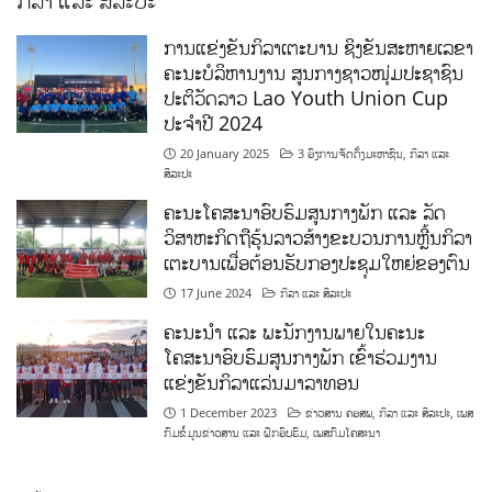
ການແຂ່ງຂັນກິລາເຕະບານ ຊິງຂັນສະຫາຍເລຂາ
ຄະນະບໍລິຫານງານ ສູນກາງຊາວໜຸ່ມປະຊາຊົນ
ປະຕິວັດລາວ Lao Youth Union Cup
ປະຈຳປີ 2024
20 January 2025
3 ອົງການຈັດຕັ້ງມະຫາຊົນ
,
ກິລາ ແລະ
ສິລະປະ
ຄະນະໂຄສະນາອົບຮົມສູນກາງພັກ ແລະ ລັດ
ວິສາຫະກິດຖືຮຸ້ນລາວສ້າງຂະບວນການຫຼີ້ນກິລາ
ເຕະບານເພື່ອຕ້ອນຮັບກອງປະຊຸມໃຫຍ່ຂອງຕົນ
17 June 2024
ກິລາ ແລະ ສິລະປະ
ຄະນະນຳ ແລະ ພະນັກງານພາຍໃນຄະນະ
ໂຄສະນາອົບຮົມສູນກາງພັກ ເຂົ້າຮ່ວມງານ
ແຂ່ງຂັນກິລາແລ່ນມາລາທອນ
1 December 2023
ຂ່າວສານ ຄອສພ
,
ກິລາ ແລະ ສິລະປະ
,
ເພສ
ກົມຂໍ້ມູນຂ່າວສານ ແລະ ຝຶກອົບຮົມ
,
ເພສກົມໂຄສະນາ