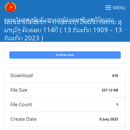
Skip
MENU
to
content
ຄະນະໂຄສະນາອົບຮົມສູນກາງພັກປະຊາຊົນປະຕິວັດລາວ
ເອກະສານໂຄສະນາ – ປາຖະກະຖາ ວັນເກີດ ປະທານ ສຸ
ພານຸວົງ ຄົບຮອບ 114ປີ ( 13 ກໍລະກົດ 1909 – 13
ກໍລະກົດ 2023 )
DOWNLOAD
Download
410
File Size
327.12 KB
File Count
1
Create Date
6 July 2023