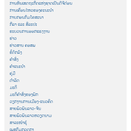
ການຫັນເສດຖະກິດແຫ່ງຊາດເປັນດີຈີຕ໋ອນ
ການເຄື່ອນໄຫວຂອງຄະນະນຳ
ກາບກອນກົມໂຄສະນາ
ກິລາ ແລະ ສິລະປະ
ຂະບວນການອອກແຮງງານ
ຂ່າວ
ຂ່າວສານ ຄອສພ
ຂໍ້ຕົກລົງ
ຄຳສັ່ງ
ຄຳແນະນຳ
ຄູ່ມື
ດຳລັດ
ມະຕິ
ມະຕິຄຳສັ່ງຂອງພັກ
ວຽກງານການເມືອງ-ແນວຄິດ
ສາຍພົວພັນລາວ-ຈີນ
ສາຍພົວພັນລາວຫວຽດນາມ
ສາລະໜ້າຮູ້
ເພສກົມກວດກາ