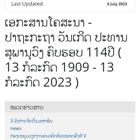
Last Updated
6 July 2023
ເອກະສານໂຄສະນາ -
ປາຖະກະຖາ ວັນເກີດ ປະທານ
ສຸພານຸວົງ ຄົບຮອບ 114ປີ (
13 ກໍລະກົດ 1909 - 13
ກໍລະກົດ 2023 )
ໝວດຂ່າວສານ
3 ອົງການຈັດຕັ້ງມະຫາຊົນ
news
ກອງປະຊຸມວຽກງານແນວຄິດທົ່ວປະເທດຄັ້ງທີ V