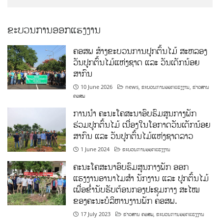
ຂະບວນການອອກແຮງງານ
ຄອສພ ສ້າງຂະບວນການປູກຕົ້ນໄມ້ ສະຫລອງ
ວັນປູກຕົ້ນໄມ້ແຫ່ງຊາດ ແລະ ວັນເດັກນ້ອຍ
ສາກົນ
10 June 2026
news
,
ຂະບວນການອອກແຮງງານ
,
ຂ່າວສານ
ຄອສພ
ການນໍາ ຄະນະໂຄສະນາອົບຮົມສູນກາງພັກ
ຮ່ວມປູກຕົ້ນໄມ້ ເນື່ອງໃນໂອກາດວັນເດັກນ້ອຍ
ສາກົນ ແລະ ວັນປູກຕົ້ນໄມ້ແຫ່ງຊາດລາວ
1 June 2024
ຂະບວນການອອກແຮງງານ
ຄະນະໂຄສະນາອົບຮົມສູນກາງພັກ ອອກ
ແຮງງານອານາໄມສໍາ ນັກງານ ແລະ ປູກຕົ້ນໄມ້
ເພື່ອຂໍ່ານັບຮັບຕ້ອນກອງປະຊຸມກາງ ສະໄໝ
ຂອງຄະນະບໍລິຫານງານພັກ ຄອສພ.
17 July 2023
ຂ່າວສານ ຄອສພ
,
ຂະບວນການອອກແຮງງານ