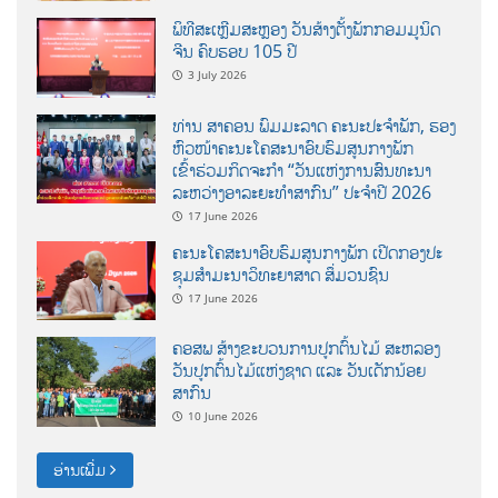
ພິທີສະເຫຼີມສະຫຼອງ ວັນສ້າງຕັ້ງພັກກອມມູນິດ
ຈີນ ຄົບຮອບ 105 ປີ
3 July 2026
ທ່ານ ສາຄອນ ພົມມະລາດ ຄະນະປະຈໍາພັກ, ຮອງ
ຫົວໜ້າຄະນະໂຄສະນາອົບຮົມສູນກາງພັກ
ເຂົ້າຮ່ວມກິດຈະກຳ “ວັນແຫ່ງການສົນທະນາ
ລະຫວ່າງອາລະຍະທຳສາກົນ” ປະຈຳປີ 2026
17 June 2026
ຄະນະໂຄສະນາອົບຮົມສູນກາງພັກ ເປີດກອງປະ
ຊຸມສຳມະນາວິທະຍາສາດ ສຶ່ມວນຊົນ
17 June 2026
ຄອສພ ສ້າງຂະບວນການປູກຕົ້ນໄມ້ ສະຫລອງ
ວັນປູກຕົ້ນໄມ້ແຫ່ງຊາດ ແລະ ວັນເດັກນ້ອຍ
ສາກົນ
10 June 2026
ອ່ານເພີ່ມ