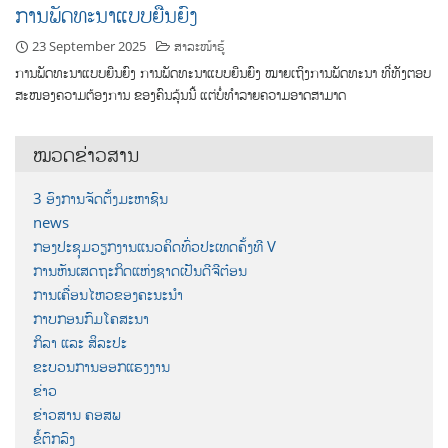
ການພັດທະນາແບບຍືນຍົງ
23 September 2025
ສາລະໜ້າຮູ້
ການພັດທະນາແບບຍືນຍົງ ການພັດທະນາແບບຍືນຍົງ ໝາຍເຖິງການພັດທະນາ ທີ່ທັງຕອບ
ສະໜອງຄວາມຕ້ອງການ ຂອງຄົນລຸ້ນນີ້ ແຕ່ບໍ່ທໍາລາຍຄວາມອາດສາມາດ
ໝວດຂ່າວສານ
3 ອົງການຈັດຕັ້ງມະຫາຊົນ
news
ກອງປະຊຸມວຽກງານແນວຄິດທົ່ວປະເທດຄັ້ງທີ V
ການຫັນເສດຖະກິດແຫ່ງຊາດເປັນດີຈີຕ໋ອນ
ການເຄື່ອນໄຫວຂອງຄະນະນຳ
ກາບກອນກົມໂຄສະນາ
ກິລາ ແລະ ສິລະປະ
ຂະບວນການອອກແຮງງານ
ຂ່າວ
ຂ່າວສານ ຄອສພ
ຂໍ້ຕົກລົງ