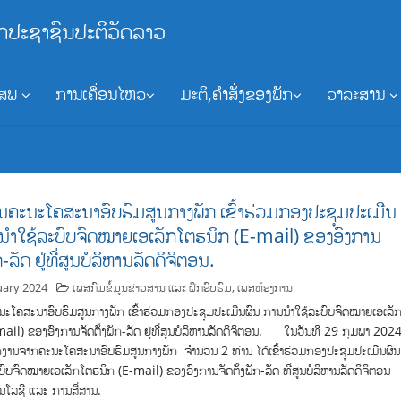
ກປະຊາຊົນປະຕິວັດລາວ
ອສພ
ການເຄື່ອນໄຫວ
ມະຕິ,ຄຳສັ່ງຂອງພັກ
ວາລະສານ
ນຄະນະໂຄສະນາອົບຮົມສູນກາງພັກ ເຂົ້າຮ່ວມກອງປະຊຸມປະເມີນ
ນຳໃຊ້ລະບົບຈົດໝາຍເອເລັກໂຕຮນິກ (E-mail) ຂອງອົງການ
ກ-ລັດ ຢູ່ທີ່ສູນບໍລິຫານລັດດິຈິຕອນ.
uary 2024
ເພສກົມຂໍ້ມູນຂ່າວສານ ແລະ ຝຶກອົບຮົມ
,
ເພສຫ້ອງການ
ະໂຄສະນາອົບຮົມສູນກາງພັກ ເຂົ້າຮ່ວມກອງປະຊຸມປະເມີນຜົນ ການນຳໃຊ້ລະບົບຈົດໝາຍເອເລັ
ail) ຂອງອົງການຈັດຕັ້ງພັກ-ລັດ ຢູ່ທີ່ສູນບໍລິຫານລັດດິຈິຕອນ. ໃນວັນທີ 29 ກຸມພາ 202
ກງານຈາກຄະນະໂຄສະນາອົບຮົມສູນກາງພັກ ຈຳນວນ 2 ທ່ານ ໄດ້ເຂົ້າຮ່ວມກອງປະຊຸມປະເມີນຜົນ
ົບຈົດໝາຍເອເລັກໂຕຮນິກ (E-mail) ຂອງອົງການຈັດຕັ້ງພັກ-ລັດ ທີ່ສູນບໍລິຫານລັດດິຈິຕອນ
ໂລຊີ ແລະ ການສື່ສານ.