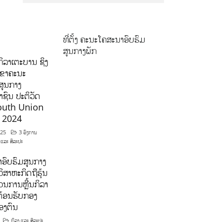
ທີ່ຕັ້ງ ຄະນະໂຄສະນາອົບຮົມ
ສູນກາງພັກ
ິລາເຕະບານ ຊິງ
ລຂາຄະນະ
ສູນກາງ
ຊົນ ປະຕິວັດ
outh Union
ີ 2024
025
3 ອົງການ
 ແລະ ສິລະປະ
ອົບຮົມສູນກາງ
ິສາຫະກິດຖືຮຸ້ນ
ນການຫຼີ້ນກິລາ
ຕ້ອນຮັບກອງ
ອງຕົນ
ກິລາ ແລະ ສິລະປະ