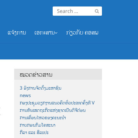
Search
for:
ແຈ້ງການ
ເອກະສານ
ກ່ຽວກັບ ຄອສພ
ໝວດຂ່າວສານ
3 ອົງການຈັດຕັ້ງມະຫາຊົນ
news
ກອງປະຊຸມວຽກງານແນວຄິດທົ່ວປະເທດຄັ້ງທີ V
ກ
ການຫັນເສດຖະກິດແຫ່ງຊາດເປັນດີຈີຕ໋ອນ
4
ການເຄື່ອນໄຫວຂອງຄະນະນຳ
ກາບກອນກົມໂຄສະນາ
ກິລາ ແລະ ສິລະປະ