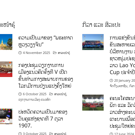
ະໜ້າຮູ້
ກິລາ ແລະ ສິລະປະ
ຄວາມເປັນມາຂອງ “ພຣະທາດ
ການແຂ່ງຂັນກ
ຫຼວງວຽງຈັນ”
ຂັນສະຫາຍເ
ບໍລິຫານງານ 
4 November 2025
ສາລະໜ້າຮູ້
ຊາວໜຸ່ມປະຊາ
ກອງປະຊຸມວຽກງານການ
ລາວ Lao Y
ເມືອງແນວຄິດຄັ້ງທີ V ເປີດ
Cup ປະຈຳປ
ຂຶ້ນທ່າມກາງສະພາບການຂອງ
20 January 2
ໂລກມີການປ່ຽນແປງຄັ້ງໃຫຍ່
ຈັດຕັ້ງມະຫາຊົນ
,
ກິລາ
6 October 2025
ສາລະໜ້າຮູ້
,
ຄະນະໂຄສະນາ
ວຽກງານການເມືອງ-ແນວຄິດ
ພັກ ແລະ ລັດວ
ປະຫວັດຄວາມເປັນມາຂອງ
ລາວສ້າງຂະບວ
ວັນຄູແຫ່ງຊາດທີ 7 ຕຸລາ
ເຕະບານເພື່ອ
1907.
ປະຊຸມໃຫຍ່ຂ
3 October 2025
ສາລະໜ້າຮູ້
17 June 2024