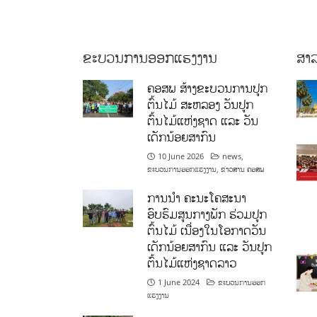
ຂະບວນການອອກແຮງງານ
ສາລ
ຄອສພ ສ້າງຂະບວນການປູກ
ຕົ້ນໄມ້ ສະຫລອງ ວັນປູກ
ຕົ້ນໄມ້ແຫ່ງຊາດ ແລະ ວັນ
ເດັກນ້ອຍສາກົນ
10 June 2026
news
,
ຂະບວນການອອກແຮງງານ
,
ຂ່າວສານ ຄອສພ
ການນໍາ ຄະນະໂຄສະນາ
ອົບຮົມສູນກາງພັກ ຮ່ວມປູກ
ຕົ້ນໄມ້ ເນື່ອງໃນໂອກາດວັນ
ເດັກນ້ອຍສາກົນ ແລະ ວັນປູກ
ຕົ້ນໄມ້ແຫ່ງຊາດລາວ
1 June 2024
ຂະບວນການອອກ
ແຮງງານ