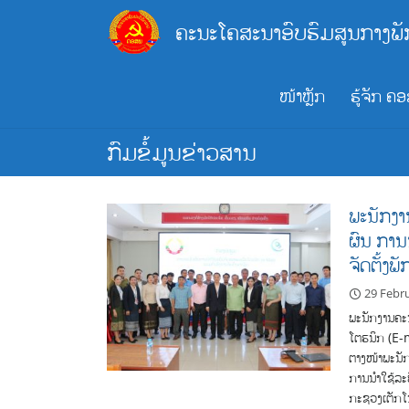
Skip
ຄະນະໂຄສະນາອົບຮົມສູນກາງພັ
to
content
ໜ້າຫຼັກ
ຮູ້ຈັກ ຄ
ກົມຂໍ້ມູນຂ່າວສານ
ພະນັກງາ
ຜົນ ການ
ຈັດຕັ້ງພັ
29 Febr
ພະນັກງານຄະນ
ໂຕຮນິກ (E-m
ຕາງໜ້າພະນັ
ການນຳໃຊ້ລະບ
ກະຊວງເຕັກໂນ