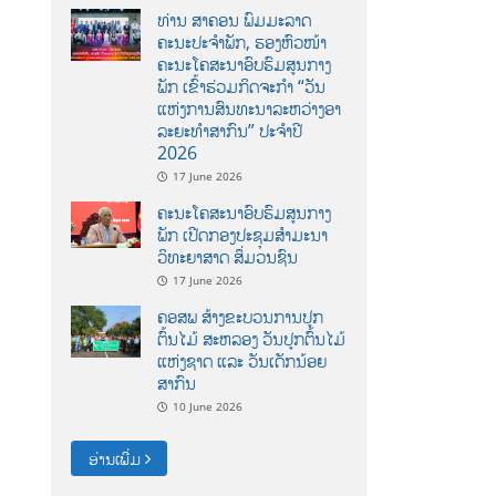
ທ່ານ ສາຄອນ ພົມມະລາດ
ຄະນະປະຈໍາພັກ, ຮອງຫົວໜ້າ
ຄະນະໂຄສະນາອົບຮົມສູນກາງ
ພັກ ເຂົ້າຮ່ວມກິດຈະກຳ “ວັນ
ແຫ່ງການສົນທະນາລະຫວ່າງອາ
ລະຍະທຳສາກົນ” ປະຈຳປີ
2026
17 June 2026
ຄະນະໂຄສະນາອົບຮົມສູນກາງ
ພັກ ເປີດກອງປະຊຸມສຳມະນາ
ວິທະຍາສາດ ສຶ່ມວນຊົນ
17 June 2026
ຄອສພ ສ້າງຂະບວນການປູກ
ຕົ້ນໄມ້ ສະຫລອງ ວັນປູກຕົ້ນໄມ້
ແຫ່ງຊາດ ແລະ ວັນເດັກນ້ອຍ
ສາກົນ
10 June 2026
ອ່ານເພີ່ມ