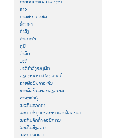
ຂະບວນການອອກແຮງງານ
ຂ່າວ
ຂ່າວສານ ຄອສພ
ຂໍ້ຕົກລົງ
ຄຳສັ່ງ
ຄຳແນະນຳ
ຄູ່ມື
ດຳລັດ
ມະຕິ
ມະຕິຄຳສັ່ງຂອງພັກ
ວຽກງານການເມືອງ-ແນວຄິດ
ສາຍພົວພັນລາວ-ຈີນ
ສາຍພົວພັນລາວຫວຽດນາມ
ສາລະໜ້າຮູ້
ເພສກົມກວດກາ
ເພສກົມຂໍ້ມູນຂ່າວສານ ແລະ ຝຶກອົບຮົມ
ເພສກົມຈັດຕັ້ງ-ພະນັກງານ
ເພສກົມສັງລວມ
ເພສກົມອົບຮົມ