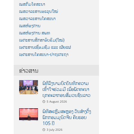
ເພສກົມໂຄສະນາ
ເພສວາລະສານອະລຸນໃໝ່
ເພສວາລະສານໂຄສະນາ
ເພສຫ້ອງການ
ເພສຫ້ອງການ ສພທ
ເອກະສານສຶກສາອົບຮົມ(ໃໝ່)
ເອກະສານເຊື່ອມຊືມ ແລະ ເຜີຍແຜ່
ເອກະສານໂຄສະນາ-ປາຖະກະຖາ
ຂ່າວສານ
ພິທີລົງນາມບົດບັນທຶກຄວາມ
ເຂົ້າໃຈຮ່ວມມື ເພື່ອພັດທະນາ
ບຸກຄະລາກອນສື່ມວນຊົນລາວ
5 August 2026
ພິທີສະເຫຼີມສະຫຼອງ ວັນສ້າງຕັ້ງ
ພັກກອມມູນິດຈີນ ຄົບຮອບ
105 ປີ
3 July 2026