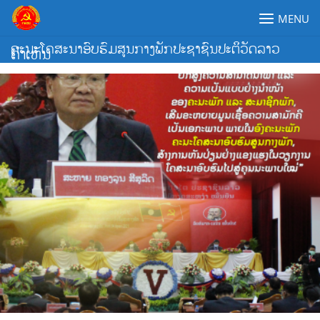
Skip
MENU
to
content
ຄະນະໂຄສະນາອົບຮົມສູນກາງພັກປະຊາຊົນປະຕິວັດລາວ
ຄຳເຫັນ