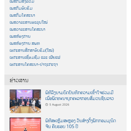
ເພສກົມສັງລວມ
ເພສກົມອົບຮົມ
ເພສກົມໂຄສະນາ
ເພສວາລະສານອະລຸນໃໝ່
ເພສວາລະສານໂຄສະນາ
ເພສຫ້ອງການ
ເພສຫ້ອງການ ສພທ
ເອກະສານສຶກສາອົບຮົມ(ໃໝ່)
ເອກະສານເຊື່ອມຊືມ ແລະ ເຜີຍແຜ່
ເອກະສານໂຄສະນາ-ປາຖະກະຖາ
ຂ່າວສານ
ພິທີລົງນາມບົດບັນທຶກຄວາມເຂົ້າໃຈຮ່ວມມື
ເພື່ອພັດທະນາບຸກຄະລາກອນສື່ມວນຊົນລາວ
5 August 2026
ພິທີສະເຫຼີມສະຫຼອງ ວັນສ້າງຕັ້ງພັກກອມມູນິດ
ຈີນ ຄົບຮອບ 105 ປີ