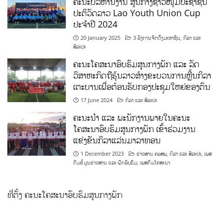
ຄະນະບໍລິຫານງານ ສູນກາງຊາວໜຸ່ມປະຊາຊົນ
ປະຕິວັດລາວ Lao Youth Union Cup
ປະຈຳປີ 2024
20 January 2025
3 ອົງການຈັດຕັ້ງມະຫາຊົນ
,
ກິລາ ແລະ
ສິລະປະ
ຄະນະໂຄສະນາອົບຮົມສູນກາງພັກ ແລະ ລັດ
ວິສາຫະກິດຖືຮຸ້ນລາວສ້າງຂະບວນການຫຼີ້ນກິລາ
ເຕະບານເພື່ອຕ້ອນຮັບກອງປະຊຸມໃຫຍ່ຂອງຕົນ
17 June 2024
ກິລາ ແລະ ສິລະປະ
ຄະນະນຳ ແລະ ພະນັກງານພາຍໃນຄະນະ
ໂຄສະນາອົບຮົມສູນກາງພັກ ເຂົ້າຮ່ວມງານ
ແຂ່ງຂັນກິລາແລ່ນມາລາທອນ
1 December 2023
ຂ່າວສານ ຄອສພ
,
ກິລາ ແລະ ສິລະປະ
,
ເພສ
ກົມຂໍ້ມູນຂ່າວສານ ແລະ ຝຶກອົບຮົມ
,
ເພສກົມໂຄສະນາ
ທີ່ຕັ້ງ ຄະນະໂຄສະນາອົບຮົມສູນກາງພັກ