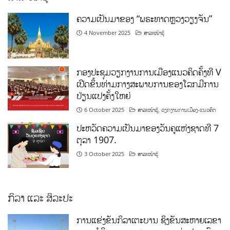
ຄວາມເປັນມາຂອງ “ພຣະທາດຫຼວງວຽງຈັນ”
4 November 2025
ສາລະໜ້າຮູ້
ກອງປະຊຸມວຽກງານການເມືອງແນວຄິດຄັ້ງທີ V
ເປີດຂຶ້ນທ່າມກາງສະພາບການຂອງໂລກມີການ
ປ່ຽນແປງຄັ້ງໃຫຍ່
6 October 2025
ສາລະໜ້າຮູ້
,
ວຽກງານການເມືອງ-ແນວຄິດ
ປະຫວັດຄວາມເປັນມາຂອງວັນຄູແຫ່ງຊາດທີ 7
ຕຸລາ 1907.
3 October 2025
ສາລະໜ້າຮູ້
ກິລາ ແລະ ສິລະປະ
ການແຂ່ງຂັນກິລາເຕະບານ ຊິງຂັນສະຫາຍເລຂາ