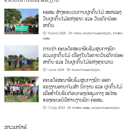
ຄອສພ ສ້າງຂະບວນການປູກຕົ້ນໄມ້ ສະຫລອງ
ວັນປູກຕົ້ນໄມ້ແຫ່ງຊາດ ແລະ ວັນເດັກນ້ອຍ
ສາກົນ
10 June 2026
news
,
ຂະບວນການອອກແຮງງານ
,
ຂ່າວສານ
ຄອສພ
ການນໍາ ຄະນະໂຄສະນາອົບຮົມສູນກາງພັກ
ຮ່ວມປູກຕົ້ນໄມ້ ເນື່ອງໃນໂອກາດວັນເດັກນ້ອຍ
ສາກົນ ແລະ ວັນປູກຕົ້ນໄມ້ແຫ່ງຊາດລາວ
1 June 2024
ຂະບວນການອອກແຮງງານ
ຄະນະໂຄສະນາອົບຮົມສູນກາງພັກ ອອກ
ແຮງງານອານາໄມສໍາ ນັກງານ ແລະ ປູກຕົ້ນໄມ້
ເພື່ອຂໍ່ານັບຮັບຕ້ອນກອງປະຊຸມກາງ ສະໄໝ
ຂອງຄະນະບໍລິຫານງານພັກ ຄອສພ.
17 July 2023
ຂ່າວສານ ຄອສພ
,
ຂະບວນການອອກແຮງງານ
ສາລະໜ້າຮູ້