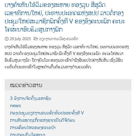
ບາງຄຳເຫັນໂອ້ລົມຂອງສະຫາຍ ທອງລຸນ ສີສຸລິດ
ເລຂາທິການໃຫຍ່, ປະທານປະເທດແຫ່ງສປປ ລາວຕໍ່ກອງ
ປະຊຸມໃຫຍ່ສະມາຊິກພັກຄັ້ງທີ V ຂອງອົງຄະນະພັກ ຄະນະ
ໂຄສະນາອົບຮົມສູນກາງພັກ
29 July 2025
ວຽກງານການເມືອງ-ແນວຄິດ
ບາງຄຳເຫັນໂອ້ລົມຂອງສະຫາຍ ທອງລຸນ ສີສຸລິດ ເລຂາທິການໃຫຍ່, ປະທານປະເທດແຫ່ງ
ສປປ ລາວຕໍ່ກອງປະຊຸມໃຫຍ່ສະມາຊິກພັກຄັ້ງທີ V ຂອງອົງຄະນະພັກ ຄະນະໂຄສະນາ
ອົບຮົມສູນກາງພັກ ປັດຈຸບັນໂລກຂອງພວກເຮົາກຳລັງຜັນແປໄປຢ່າງສັບສົນ ເຊິ່ງມີຜົນ
ກະທົບຕໍ່ປະເທດເຮົາໃນຫຼາຍດ້ານຕົ້ນຕໍແມ່ນທາງດ້ານແນວຄິດ,
ໝວດຂ່າວສານ
3 ອົງການຈັດຕັ້ງມະຫາຊົນ
news
ກອງປະຊຸມວຽກງານແນວຄິດທົ່ວປະເທດຄັ້ງທີ V
ການຫັນເສດຖະກິດແຫ່ງຊາດເປັນດີຈີຕ໋ອນ
ການເຄື່ອນໄຫວຂອງຄະນະນຳ
ກາບກອນກົມໂຄສະນາ