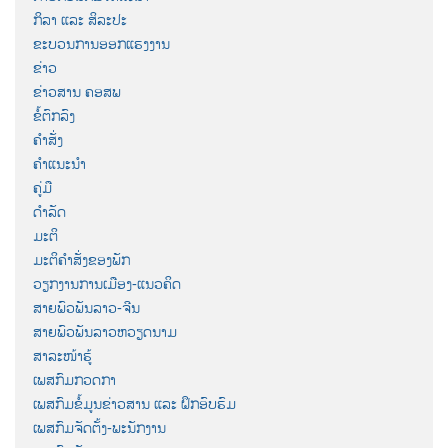
ກິລາ ແລະ ສິລະປະ
ຂະບວນການອອກແຮງງານ
ຂ່າວ
ຂ່າວສານ ຄອສພ
ຂໍ້ຕົກລົງ
ຄຳສັ່ງ
ຄຳແນະນຳ
ຄູ່ມື
ດຳລັດ
ມະຕິ
ມະຕິຄຳສັ່ງຂອງພັກ
ວຽກງານການເມືອງ-ແນວຄິດ
ສາຍພົວພັນລາວ-ຈີນ
ສາຍພົວພັນລາວຫວຽດນາມ
ສາລະໜ້າຮູ້
ເພສກົມກວດກາ
ເພສກົມຂໍ້ມູນຂ່າວສານ ແລະ ຝຶກອົບຮົມ
ເພສກົມຈັດຕັ້ງ-ພະນັກງານ