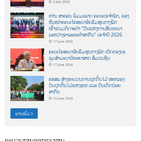
3 July 2026
ທ່ານ ສາຄອນ ພົມມະລາດ ຄະນະປະຈໍາພັກ, ຮອງ
ຫົວໜ້າຄະນະໂຄສະນາອົບຮົມສູນກາງພັກ
ເຂົ້າຮ່ວມກິດຈະກຳ “ວັນແຫ່ງການສົນທະນາ
ລະຫວ່າງອາລະຍະທຳສາກົນ” ປະຈຳປີ 2026
17 June 2026
ຄະນະໂຄສະນາອົບຮົມສູນກາງພັກ ເປີດກອງປະ
ຊຸມສຳມະນາວິທະຍາສາດ ສຶ່ມວນຊົນ
17 June 2026
ຄອສພ ສ້າງຂະບວນການປູກຕົ້ນໄມ້ ສະຫລອງ
ວັນປູກຕົ້ນໄມ້ແຫ່ງຊາດ ແລະ ວັນເດັກນ້ອຍ
ສາກົນ
10 June 2026
ອ່ານເພີ່ມ
ຂະບວນການອອກແຮງງານ