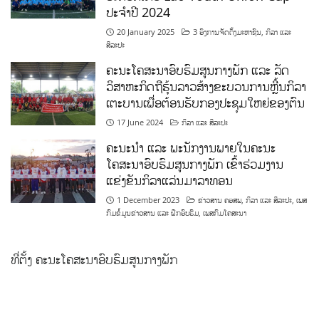
ປະຈຳປີ 2024
20 January 2025
3 ອົງການຈັດຕັ້ງມະຫາຊົນ
,
ກິລາ ແລະ
ສິລະປະ
ຄະນະໂຄສະນາອົບຮົມສູນກາງພັກ ແລະ ລັດ
ວິສາຫະກິດຖືຮຸ້ນລາວສ້າງຂະບວນການຫຼີ້ນກິລາ
ເຕະບານເພື່ອຕ້ອນຮັບກອງປະຊຸມໃຫຍ່ຂອງຕົນ
17 June 2024
ກິລາ ແລະ ສິລະປະ
ຄະນະນຳ ແລະ ພະນັກງານພາຍໃນຄະນະ
ໂຄສະນາອົບຮົມສູນກາງພັກ ເຂົ້າຮ່ວມງານ
ແຂ່ງຂັນກິລາແລ່ນມາລາທອນ
1 December 2023
ຂ່າວສານ ຄອສພ
,
ກິລາ ແລະ ສິລະປະ
,
ເພສ
ກົມຂໍ້ມູນຂ່າວສານ ແລະ ຝຶກອົບຮົມ
,
ເພສກົມໂຄສະນາ
ທີ່ຕັ້ງ ຄະນະໂຄສະນາອົບຮົມສູນກາງພັກ