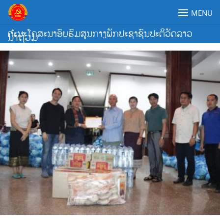
Skip
MENU
to
content
ຄະນະໂຄສະນາອົບຮົມສູນກາງພັກປະຊາຊົນປະຕິວັດລາວ
ນ້ຳຖ້ວມ