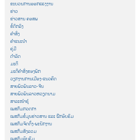
ຂະບວນການອອກແຮງງານ
ຂ່າວ
ຂ່າວສານ ຄອສພ
ຂໍ້ຕົກລົງ
ຄຳສັ່ງ
ຄຳແນະນຳ
ຄູ່ມື
ດຳລັດ
ມະຕິ
ມະຕິຄຳສັ່ງຂອງພັກ
ວຽກງານການເມືອງ-ແນວຄິດ
ສາຍພົວພັນລາວ-ຈີນ
ສາຍພົວພັນລາວຫວຽດນາມ
ສາລະໜ້າຮູ້
ເພສກົມກວດກາ
ເພສກົມຂໍ້ມູນຂ່າວສານ ແລະ ຝຶກອົບຮົມ
ເພສກົມຈັດຕັ້ງ-ພະນັກງານ
ເພສກົມສັງລວມ
ເພສກົມອົບຮົມ