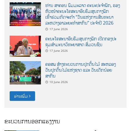
ທ່ານ ສາຄອນ ພົມມະລາດ ຄະນະປະຈໍາພັກ, ຮອງ
ຫົວໜ້າຄະນະໂຄສະນາອົບຮົມສູນກາງພັກ
ເຂົ້າຮ່ວມກິດຈະກຳ “ວັນແຫ່ງການສົນທະນາ
ລະຫວ່າງອາລະຍະທຳສາກົນ” ປະຈຳປີ 2026
17 June 2026
ຄະນະໂຄສະນາອົບຮົມສູນກາງພັກ ເປີດກອງປະ
ຊຸມສຳມະນາວິທະຍາສາດ ສຶ່ມວນຊົນ
17 June 2026
ຄອສພ ສ້າງຂະບວນການປູກຕົ້ນໄມ້ ສະຫລອງ
ວັນປູກຕົ້ນໄມ້ແຫ່ງຊາດ ແລະ ວັນເດັກນ້ອຍ
ສາກົນ
10 June 2026
ອ່ານເພີ່ມ
ຂະບວນການອອກແຮງງານ