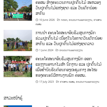
ຄອສພ ສ້າງຂະບວນການປູກຕົ້ນໄມ້ ສະຫລອງ
ວັນປູກຕົ້ນໄມ້ແຫ່ງຊາດ ແລະ ວັນເດັກນ້ອຍ
ສາກົນ
10 June 2026
news
,
ຂະບວນການອອກແຮງງານ
,
ຂ່າວສານ
ຄອສພ
ການນໍາ ຄະນະໂຄສະນາອົບຮົມສູນກາງພັກ
ຮ່ວມປູກຕົ້ນໄມ້ ເນື່ອງໃນໂອກາດວັນເດັກນ້ອຍ
ສາກົນ ແລະ ວັນປູກຕົ້ນໄມ້ແຫ່ງຊາດລາວ
1 June 2024
ຂະບວນການອອກແຮງງານ
ຄະນະໂຄສະນາອົບຮົມສູນກາງພັກ ອອກ
ແຮງງານອານາໄມສໍາ ນັກງານ ແລະ ປູກຕົ້ນໄມ້
ເພື່ອຂໍ່ານັບຮັບຕ້ອນກອງປະຊຸມກາງ ສະໄໝ
ຂອງຄະນະບໍລິຫານງານພັກ ຄອສພ.
17 July 2023
ຂ່າວສານ ຄອສພ
,
ຂະບວນການອອກແຮງງານ
ສາລະໜ້າຮູ້