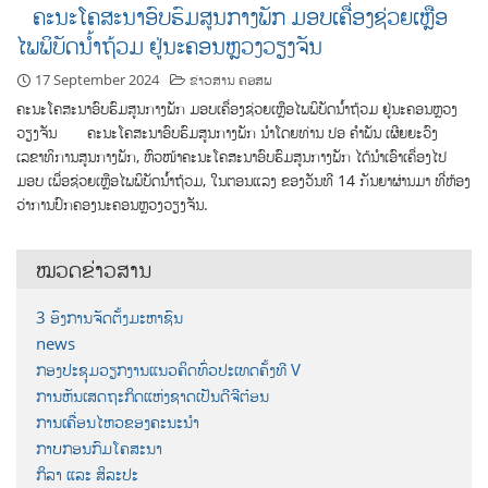
ຄະນະໂຄສະນາອົບຮົມສູນກາງພັກ ມອບເຄື່ອງຊ່ວຍເຫຼືອ
ໄພພິບັດນໍ້າຖ້ວມ ຢູ່ນະຄອນຫຼວງວຽງຈັນ
17 September 2024
ຂ່າວສານ ຄອສພ
ຄະນະໂຄສະນາອົບຮົມສູນກາງພັກ ມອບເຄື່ອງຊ່ວຍເຫຼືອໄພພິບັດນໍ້າຖ້ວມ ຢູ່ນະຄອນຫຼວງ
ວຽງຈັນ ຄະນະໂຄສະນາອົບຮົມສູນກາງພັກ ນໍາໂດຍທ່ານ ປອ ຄໍາພັນ ເຜີຍຍະວົງ
ເລຂາທິການສູນກາງພັກ, ຫົວໜ້າຄະນະໂຄສະນາອົບຮົມສູນກາງພັກ ໄດ້ນໍາເອົາເຄື່ອງໄປ
ມອບ ເພື່ອຊ່ວຍເຫຼືອໄພພິບັດນໍ້າຖ້ວມ, ໃນຕອນແລງ ຂອງວັນທີ 14 ກັນຍາຜ່ານມາ ທີ່ຫ້ອງ
ວ່າການປົກຄອງນະຄອນຫຼວງວຽງຈັນ.
ໝວດຂ່າວສານ
3 ອົງການຈັດຕັ້ງມະຫາຊົນ
news
ກອງປະຊຸມວຽກງານແນວຄິດທົ່ວປະເທດຄັ້ງທີ V
ການຫັນເສດຖະກິດແຫ່ງຊາດເປັນດີຈີຕ໋ອນ
ການເຄື່ອນໄຫວຂອງຄະນະນຳ
ກາບກອນກົມໂຄສະນາ
ກິລາ ແລະ ສິລະປະ