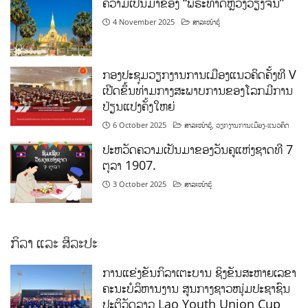
ຄວາມເປັນມາຂອງ “ພຣະທາດຫຼວງວຽງຈັນ”
4 November 2025
ສາລະໜ້າຮູ້
ກອງປະຊຸມວຽກງານການເມືອງແນວຄິດຄັ້ງທີ V
ເປີດຂຶ້ນທ່າມກາງສະພາບການຂອງໂລກມີການ
ປ່ຽນແປງຄັ້ງໃຫຍ່
6 October 2025
ສາລະໜ້າຮູ້
,
ວຽກງານການເມືອງ-ແນວຄິດ
ປະຫວັດຄວາມເປັນມາຂອງວັນຄູແຫ່ງຊາດທີ 7
ຕຸລາ 1907.
3 October 2025
ສາລະໜ້າຮູ້
ກິລາ ແລະ ສິລະປະ
ການແຂ່ງຂັນກິລາເຕະບານ ຊິງຂັນສະຫາຍເລຂາ
ຄະນະບໍລິຫານງານ ສູນກາງຊາວໜຸ່ມປະຊາຊົນ
ປະຕິວັດລາວ Lao Youth Union Cup