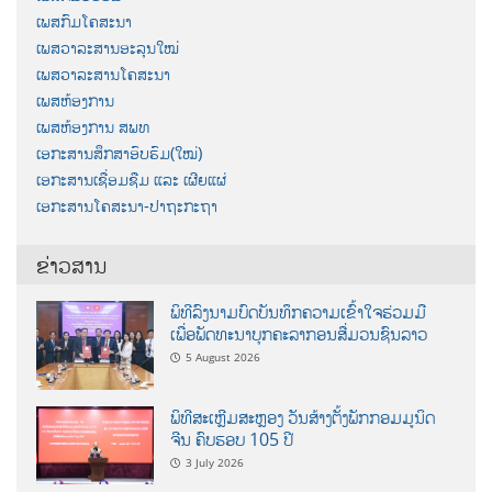
ເພສກົມໂຄສະນາ
ເພສວາລະສານອະລຸນໃໝ່
ເພສວາລະສານໂຄສະນາ
ເພສຫ້ອງການ
ເພສຫ້ອງການ ສພທ
ເອກະສານສຶກສາອົບຮົມ(ໃໝ່)
ເອກະສານເຊື່ອມຊືມ ແລະ ເຜີຍແຜ່
ເອກະສານໂຄສະນາ-ປາຖະກະຖາ
ຂ່າວສານ
ພິທີລົງນາມບົດບັນທຶກຄວາມເຂົ້າໃຈຮ່ວມມື
ເພື່ອພັດທະນາບຸກຄະລາກອນສື່ມວນຊົນລາວ
5 August 2026
ພິທີສະເຫຼີມສະຫຼອງ ວັນສ້າງຕັ້ງພັກກອມມູນິດ
ຈີນ ຄົບຮອບ 105 ປີ
3 July 2026