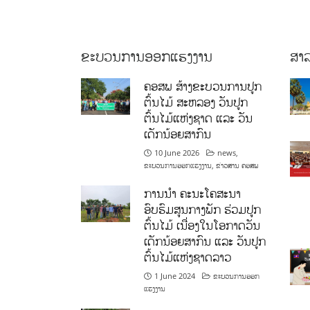
ຂະບວນການອອກແຮງງານ
ສາລ
ຄອສພ ສ້າງຂະບວນການປູກ
ຕົ້ນໄມ້ ສະຫລອງ ວັນປູກ
ຕົ້ນໄມ້ແຫ່ງຊາດ ແລະ ວັນ
ເດັກນ້ອຍສາກົນ
10 June 2026
news
,
ຂະບວນການອອກແຮງງານ
,
ຂ່າວສານ ຄອສພ
ການນໍາ ຄະນະໂຄສະນາ
ອົບຮົມສູນກາງພັກ ຮ່ວມປູກ
ຕົ້ນໄມ້ ເນື່ອງໃນໂອກາດວັນ
ເດັກນ້ອຍສາກົນ ແລະ ວັນປູກ
ຕົ້ນໄມ້ແຫ່ງຊາດລາວ
1 June 2024
ຂະບວນການອອກ
ແຮງງານ