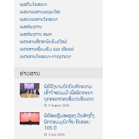
ເພສກົມໂຄສະນາ
ເພສວາລະສານອະລຸນໃໝ່
ເພສວາລະສານໂຄສະນາ
ເພສຫ້ອງການ
ເພສຫ້ອງການ ສພທ
ເອກະສານສຶກສາອົບຮົມ(ໃໝ່)
ເອກະສານເຊື່ອມຊືມ ແລະ ເຜີຍແຜ່
ເອກະສານໂຄສະນາ-ປາຖະກະຖາ
ຂ່າວສານ
ພິທີລົງນາມບົດບັນທຶກຄວາມ
ເຂົ້າໃຈຮ່ວມມື ເພື່ອພັດທະນາ
ບຸກຄະລາກອນສື່ມວນຊົນລາວ
5 August 2026
ພິທີສະເຫຼີມສະຫຼອງ ວັນສ້າງຕັ້ງ
ພັກກອມມູນິດຈີນ ຄົບຮອບ
105 ປີ
3 July 2026