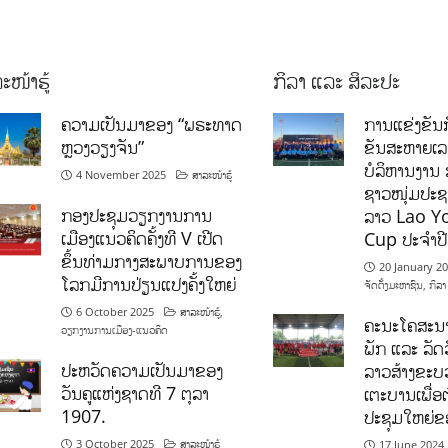
ະໜ້າຮູ້
ກິລາ ແລະ ສິລະປະ
ຄວາມເປັນມາຂອງ “ພຣະທາດ
ການແຂ່ງຂັນກ
ຫຼວງວຽງຈັນ”
ຂັນສະຫາຍເ
ບໍລິຫານງານ 
4 November 2025
ສາລະໜ້າຮູ້
ຊາວໜຸ່ມປະຊາ
ກອງປະຊຸມວຽກງານການ
ລາວ Lao Y
ເມືອງແນວຄິດຄັ້ງທີ V ເປີດ
Cup ປະຈຳປ
ຂຶ້ນທ່າມກາງສະພາບການຂອງ
20 January 2
ໂລກມີການປ່ຽນແປງຄັ້ງໃຫຍ່
ຈັດຕັ້ງມະຫາຊົນ
,
ກິລາ
6 October 2025
ສາລະໜ້າຮູ້
,
ຄະນະໂຄສະນາ
ວຽກງານການເມືອງ-ແນວຄິດ
ພັກ ແລະ ລັດວ
ປະຫວັດຄວາມເປັນມາຂອງ
ລາວສ້າງຂະບວ
ວັນຄູແຫ່ງຊາດທີ 7 ຕຸລາ
ເຕະບານເພື່ອ
1907.
ປະຊຸມໃຫຍ່ຂ
3 October 2025
ສາລະໜ້າຮູ້
17 June 2024