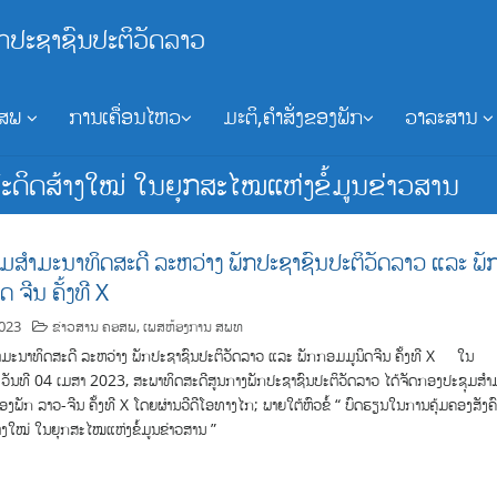
ກປະຊາຊົນປະຕິວັດລາວ
ອສພ
ການເຄື່ອນໄຫວ
ມະຕິ,ຄຳສັ່ງຂອງພັກ
ວາລະສານ
ດິດສ້າງໃໝ່ ໃນຍຸກສະໄໝແຫ່ງຂໍ້ມູນຂ່າວສານ
ມສຳມະນາທິດສະດີ ລະຫວ່າງ ພັກປະຊາຊົນປະຕິວັດລາວ ແລະ ພັ
 ຈີນ ຄັ້ງທີ X
2023
ຂ່າວສານ ຄອສພ
,
ເພສຫ້ອງການ ສພທ
ມະນາທິດສະດີ ລະຫວ່າງ ພັກປະຊາຊົນປະຕິວັດລາວ ແລະ ພັກກອມມູນິດຈີນ ຄັ້ງທີ X ໃນ
ງວັນທີ 04 ເມສາ 2023, ສະພາທິດສະດີສູນກາງພັກປະຊາຊົນປະຕິວັດລາວ ໄດ້ຈັດກອງປະຊຸມສຳ
ອງພັກ ລາວ-ຈີນ ຄັ້ງທີ X ໂດຍຜ່ານວີດີໂອທາງໄກ; ພາຍໃຕ້ຫົວຂໍ້ “ ບົດຮຽນໃນການຄຸ້ມຄອງສັງຄ
ງໃໝ່ ໃນຍຸກສະໄໝແຫ່ງຂໍ້ມູນຂ່າວສານ ”