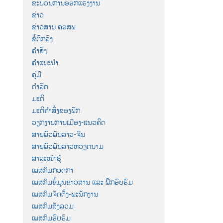
ຂະບວນການອອກແຮງງານ
ຂ່າວ
ຂ່າວສານ ຄອສພ
ຂໍ້ຕົກລົງ
ຄຳສັ່ງ
ຄຳແນະນຳ
ຄູ່ມື
ດຳລັດ
ມະຕິ
ມະຕິຄຳສັ່ງຂອງພັກ
ວຽກງານການເມືອງ-ແນວຄິດ
ສາຍພົວພັນລາວ-ຈີນ
ສາຍພົວພັນລາວຫວຽດນາມ
ສາລະໜ້າຮູ້
ເພສກົມກວດກາ
ເພສກົມຂໍ້ມູນຂ່າວສານ ແລະ ຝຶກອົບຮົມ
ເພສກົມຈັດຕັ້ງ-ພະນັກງານ
ເພສກົມສັງລວມ
ເພສກົມອົບຮົມ