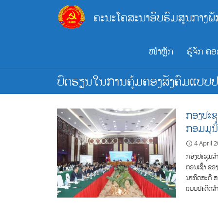
Skip
ຄະນະໂຄສະນາອົບຮົມສູນກາງພັ
to
content
ໜ້າຫຼັກ
ຮູ້ຈັກ ຄ
ບົດຮຽນໃນການຄຸ້ມຄອງສັງຄົມແບບປະ
ກອງປະຊຸ
ກອມມູນິດ
4 April 
ກອງປະຊຸມສຳ
ຕອນເຊົ້າ ຂອ
ນາທິດສະດີ ສ
ແບບປະດິດສ້າ