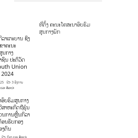
ທີ່ຕັ້ງ ຄະນະໂຄສະນາອົບຮົມ
ສູນກາງພັກ
ິລາເຕະບານ ຊິງ
ລຂາຄະນະ
ສູນກາງ
ຊົນ ປະຕິວັດ
outh Union
ີ 2024
025
3 ອົງການ
 ແລະ ສິລະປະ
ອົບຮົມສູນກາງ
ິສາຫະກິດຖືຮຸ້ນ
ນການຫຼີ້ນກິລາ
ຕ້ອນຮັບກອງ
ອງຕົນ
ກິລາ ແລະ ສິລະປະ