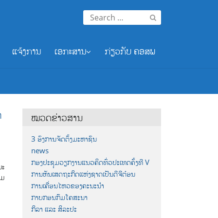
Search
for:
ແຈ້ງການ
ເອກະສານ
ກ່ຽວກັບ ຄອສພ
ກ
ໝວດຂ່າວສານ
3 ອົງການຈັດຕັ້ງມະຫາຊົນ
news
ກອງປະຊຸມວຽກງານແນວຄິດທົ່ວປະເທດຄັ້ງທີ V
ມະ
ການຫັນເສດຖະກິດແຫ່ງຊາດເປັນດີຈີຕ໋ອນ
ົມ
ການເຄື່ອນໄຫວຂອງຄະນະນຳ
ກາບກອນກົມໂຄສະນາ
ກິລາ ແລະ ສິລະປະ