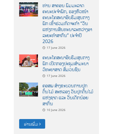
ທ່ານ ສາຄອນ ພົມມະລາດ
ຄະນະປະຈໍາພັກ, ຮອງຫົວໜ້າ
ຄະນະໂຄສະນາອົບຮົມສູນກາງ
ພັກ ເຂົ້າຮ່ວມກິດຈະກຳ “ວັນ
ແຫ່ງການສົນທະນາລະຫວ່າງອາ
ລະຍະທຳສາກົນ” ປະຈຳປີ
2026
17 June 2026
ຄະນະໂຄສະນາອົບຮົມສູນກາງ
ພັກ ເປີດກອງປະຊຸມສຳມະນາ
ວິທະຍາສາດ ສຶ່ມວນຊົນ
17 June 2026
ຄອສພ ສ້າງຂະບວນການປູກ
ຕົ້ນໄມ້ ສະຫລອງ ວັນປູກຕົ້ນໄມ້
ແຫ່ງຊາດ ແລະ ວັນເດັກນ້ອຍ
ສາກົນ
10 June 2026
ອ່ານເພີ່ມ