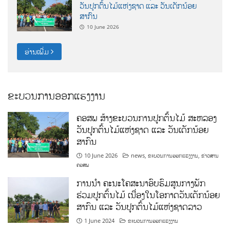
ວັນປູກຕົ້ນໄມ້ແຫ່ງຊາດ ແລະ ວັນເດັກນ້ອຍ
ສາກົນ
10 June 2026
ອ່ານເພີ່ມ
ຂະບວນການອອກແຮງງານ
ຄອສພ ສ້າງຂະບວນການປູກຕົ້ນໄມ້ ສະຫລອງ
ວັນປູກຕົ້ນໄມ້ແຫ່ງຊາດ ແລະ ວັນເດັກນ້ອຍ
ສາກົນ
10 June 2026
news
,
ຂະບວນການອອກແຮງງານ
,
ຂ່າວສານ
ຄອສພ
ການນໍາ ຄະນະໂຄສະນາອົບຮົມສູນກາງພັກ
ຮ່ວມປູກຕົ້ນໄມ້ ເນື່ອງໃນໂອກາດວັນເດັກນ້ອຍ
ສາກົນ ແລະ ວັນປູກຕົ້ນໄມ້ແຫ່ງຊາດລາວ
1 June 2024
ຂະບວນການອອກແຮງງານ