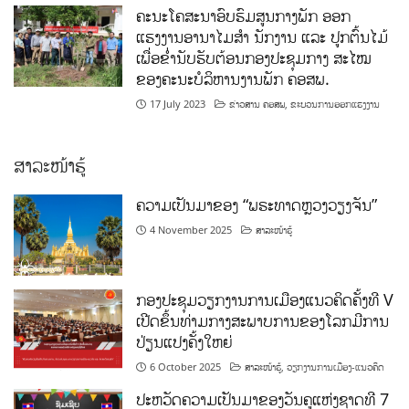
ຄະນະໂຄສະນາອົບຮົມສູນກາງພັກ ອອກ
ແຮງງານອານາໄມສໍາ ນັກງານ ແລະ ປູກຕົ້ນໄມ້
ເພື່ອຂໍ່ານັບຮັບຕ້ອນກອງປະຊຸມກາງ ສະໄໝ
ຂອງຄະນະບໍລິຫານງານພັກ ຄອສພ.
17 July 2023
ຂ່າວສານ ຄອສພ
,
ຂະບວນການອອກແຮງງານ
ສາລະໜ້າຮູ້
ຄວາມເປັນມາຂອງ “ພຣະທາດຫຼວງວຽງຈັນ”
4 November 2025
ສາລະໜ້າຮູ້
ກອງປະຊຸມວຽກງານການເມືອງແນວຄິດຄັ້ງທີ V
ເປີດຂຶ້ນທ່າມກາງສະພາບການຂອງໂລກມີການ
ປ່ຽນແປງຄັ້ງໃຫຍ່
6 October 2025
ສາລະໜ້າຮູ້
,
ວຽກງານການເມືອງ-ແນວຄິດ
ປະຫວັດຄວາມເປັນມາຂອງວັນຄູແຫ່ງຊາດທີ 7