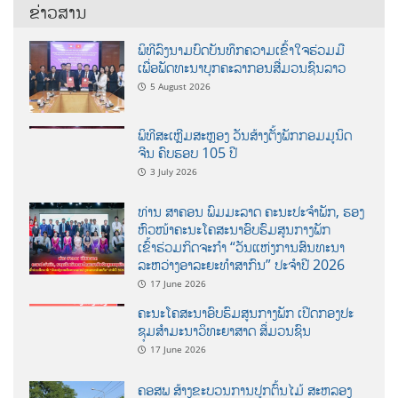
ຂ່າວສານ
ພິທີລົງນາມບົດບັນທຶກຄວາມເຂົ້າໃຈຮ່ວມມື
ເພື່ອພັດທະນາບຸກຄະລາກອນສື່ມວນຊົນລາວ
5 August 2026
ພິທີສະເຫຼີມສະຫຼອງ ວັນສ້າງຕັ້ງພັກກອມມູນິດ
ຈີນ ຄົບຮອບ 105 ປີ
3 July 2026
ທ່ານ ສາຄອນ ພົມມະລາດ ຄະນະປະຈໍາພັກ, ຮອງ
ຫົວໜ້າຄະນະໂຄສະນາອົບຮົມສູນກາງພັກ
ເຂົ້າຮ່ວມກິດຈະກຳ “ວັນແຫ່ງການສົນທະນາ
ລະຫວ່າງອາລະຍະທຳສາກົນ” ປະຈຳປີ 2026
17 June 2026
ຄະນະໂຄສະນາອົບຮົມສູນກາງພັກ ເປີດກອງປະ
ຊຸມສຳມະນາວິທະຍາສາດ ສຶ່ມວນຊົນ
17 June 2026
ຄອສພ ສ້າງຂະບວນການປູກຕົ້ນໄມ້ ສະຫລອງ