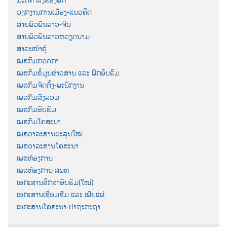
ວຽກງານການເມືອງ-ແນວຄິດ
ສາຍພົວພັນລາວ-ຈີນ
ສາຍພົວພັນລາວຫວຽດນາມ
ສາລະໜ້າຮູ້
ເພສກົມກວດກາ
ເພສກົມຂໍ້ມູນຂ່າວສານ ແລະ ຝຶກອົບຮົມ
ເພສກົມຈັດຕັ້ງ-ພະນັກງານ
ເພສກົມສັງລວມ
ເພສກົມອົບຮົມ
ເພສກົມໂຄສະນາ
ເພສວາລະສານອະລຸນໃໝ່
ເພສວາລະສານໂຄສະນາ
ເພສຫ້ອງການ
ເພສຫ້ອງການ ສພທ
ເອກະສານສຶກສາອົບຮົມ(ໃໝ່)
ເອກະສານເຊື່ອມຊືມ ແລະ ເຜີຍແຜ່
ເອກະສານໂຄສະນາ-ປາຖະກະຖາ