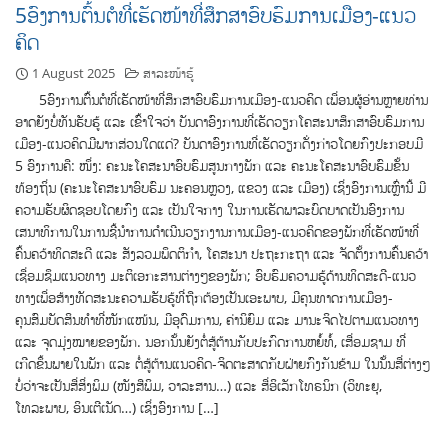
5ອົງການຕົ້ນຕໍທີ່ເຮັດໜ້າທີ່ສຶກສາອົບຮົມການເມືອງ-ແນວ
ຄິດ
1 August 2025
ສາລະໜ້າຮູ້
5ອົງການຕົ້ນຕໍທີ່ເຮັດໜ້າທີ່ສຶກສາອົບຮົມການເມືອງ-ແນວຄິດ ເພື່ອນຜູ້ອ່ານຫຼາຍທ່ານ
ອາດຍັງບໍ່ທັນຮັບຮູ້ ແລະ ເຂົ້າໃຈວ່າ ບັນດາອົງການທີ່ເຮັດວຽກໂຄສະນາສຶກສາອົບຮົມການ
ເມືອງ-ແນວຄິດມີພາກສ່ວນໃດແດ່? ບັນດາອົງການທີ່ເຮັດວຽກດັ່ງກ່າວໂດຍກົງປະກອບມີ
5 ອົງການຄື: ໜຶ່ງ: ຄະນະໂຄສະນາອົບຮົມສູນກາງພັກ ແລະ ຄະນະໂຄສະນາອົບຮົມຂັ້ນ
ທ້ອງຖິ່ນ (ຄະນະໂຄສະນາອົບຮົມ ນະຄອນຫຼວງ, ແຂວງ ແລະ ເມືອງ) ເຊິ່ງອົງການເຫຼົ່ານີ້ ມີ
ຄວາມຮັບຜິດຊອບໂດຍກົງ ແລະ ເປັນໃຈກາງ ໃນການເຮັດພາລະບົດບາດເປັນອົງການ
ເສນາທິການໃນການຊີ້ນໍາການດໍາເນີນວຽກງານການເມືອງ-ແນວຄິດຂອງພັກທີ່ເຮັດໜ້າທີ່
ຄົ້ນຄວ້າທິດສະດີ ແລະ ສັງລວມພຶດຕິກໍາ, ໂຄສະນາ ປະຖະກະຖາ ແລະ ຈັດຕັ້ງການຄົ້ນຄວ້າ
ເຊື່ອມຊຶມແນວທາງ ມະຕິເອກະສານຕ່າງໆຂອງພັກ; ອົບຮົມຄວາມຮູ້ດ້ານທິດສະດີ-ແນວ
ທາງເພື່ອສ້າງທັດສະນະຄວາມຮັບຮູ້ທີ່ຖືກຕ້ອງເປັນເອະພາບ, ມີຄຸນທາດການເມືອງ-
ຄຸນສົມບັດສິນທໍາທີ່ໜັກແໜ້ນ, ມີອຸດົມການ, ຄ່ານິຍົມ ແລະ ມານະຈິດໄປຕາມແນວທາງ
ແລະ ຈຸດມຸ່ງໝາຍຂອງພັກ. ນອກນັ້ນຍັງຕໍ່ສູ້ຕ້ານກັບປະກົດການຫຍໍ້ທໍ້, ເສື່ອມຊາມ ທີ່
ເກີດຂຶ້ນພາຍໃນພັກ ແລະ ຕໍ່ສູ້ຕ້ານແນວຄິດ-ຈິດຕະສາດກັບຝ່າຍກົງກັນຂ້າມ ໃນນັ້ນສື່ຕ່າງໆ
ບໍ່ວ່າຈະເປັນສື່ສິ່ງພິມ (ໜັງສືພິມ, ວາລະສານ…) ແລະ ສື່ອິເລັກໂທຣນິກ (ວິທະຍຸ,
ໂທລະພາບ, ອິນເຕີເນັດ…) ເຊິ່ງອົງການ […]