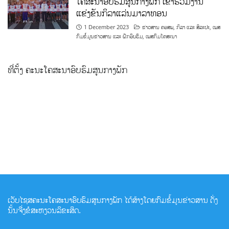
ໂຄສະນາອົບຮົມສູນກາງພັກ ເຂົ້າຮ່ວມງານ
ແຂ່ງຂັນກິລາແລ່ນມາລາທອນ
1 December 2023
ຂ່າວສານ ຄອສພ
,
ກິລາ ແລະ ສິລະປະ
,
ເພສ
ກົມຂໍ້ມູນຂ່າວສານ ແລະ ຝຶກອົບຮົມ
,
ເພສກົມໂຄສະນາ
ທີ່ຕັ້ງ ຄະນະໂຄສະນາອົບຮົມສູນກາງພັກ
ເວັບໄຊສຄະນະໂຄສະນາອົບຮົມສູນກາງພັກ ໄດ້ສ້າງໂດຍກົມຂໍ້ມູນຂ່າວສານ ດັ່ງ
ນັ້ນຈື່ງຂໍສະຫງວນລິຂະສິດ.