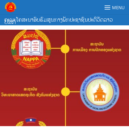
Skip
MENU
to
content
ຄະນະໂຄສະນາອົບຮົມສູນກາງພັກປະຊາຊົນປະຕິວັດລາວ
ປສກ