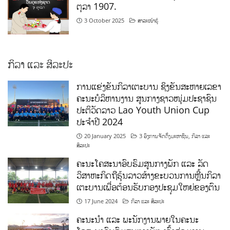
ຕຸລາ 1907.
3 October 2025
ສາລະໜ້າຮູ້
ກິລາ ແລະ ສິລະປະ
ການແຂ່ງຂັນກິລາເຕະບານ ຊິງຂັນສະຫາຍເລຂາ
ຄະນະບໍລິຫານງານ ສູນກາງຊາວໜຸ່ມປະຊາຊົນ
ປະຕິວັດລາວ Lao Youth Union Cup
ປະຈຳປີ 2024
20 January 2025
3 ອົງການຈັດຕັ້ງມະຫາຊົນ
,
ກິລາ ແລະ
ສິລະປະ
ຄະນະໂຄສະນາອົບຮົມສູນກາງພັກ ແລະ ລັດ
ວິສາຫະກິດຖືຮຸ້ນລາວສ້າງຂະບວນການຫຼີ້ນກິລາ
ເຕະບານເພື່ອຕ້ອນຮັບກອງປະຊຸມໃຫຍ່ຂອງຕົນ
17 June 2024
ກິລາ ແລະ ສິລະປະ
ຄະນະນຳ ແລະ ພະນັກງານພາຍໃນຄະນະ