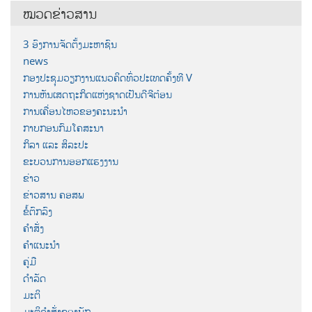
ໝວດຂ່າວສານ
3 ອົງການຈັດຕັ້ງມະຫາຊົນ
news
ກອງປະຊຸມວຽກງານແນວຄິດທົ່ວປະເທດຄັ້ງທີ V
ການຫັນເສດຖະກິດແຫ່ງຊາດເປັນດີຈີຕ໋ອນ
ການເຄື່ອນໄຫວຂອງຄະນະນຳ
ກາບກອນກົມໂຄສະນາ
ກິລາ ແລະ ສິລະປະ
ຂະບວນການອອກແຮງງານ
ຂ່າວ
ຂ່າວສານ ຄອສພ
ຂໍ້ຕົກລົງ
ຄຳສັ່ງ
ຄຳແນະນຳ
ຄູ່ມື
ດຳລັດ
ມະຕິ
ມະຕິຄຳສັ່ງຂອງພັກ