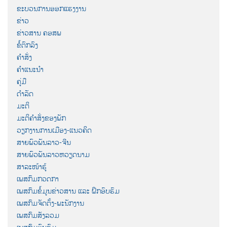
ຂະບວນການອອກແຮງງານ
ຂ່າວ
ຂ່າວສານ ຄອສພ
ຂໍ້ຕົກລົງ
ຄຳສັ່ງ
ຄຳແນະນຳ
ຄູ່ມື
ດຳລັດ
ມະຕິ
ມະຕິຄຳສັ່ງຂອງພັກ
ວຽກງານການເມືອງ-ແນວຄິດ
ສາຍພົວພັນລາວ-ຈີນ
ສາຍພົວພັນລາວຫວຽດນາມ
ສາລະໜ້າຮູ້
ເພສກົມກວດກາ
ເພສກົມຂໍ້ມູນຂ່າວສານ ແລະ ຝຶກອົບຮົມ
ເພສກົມຈັດຕັ້ງ-ພະນັກງານ
ເພສກົມສັງລວມ