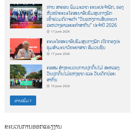
ທ່ານ ສາຄອນ ພົມມະລາດ ຄະນະປະຈໍາພັກ, ຮອງ
ຫົວໜ້າຄະນະໂຄສະນາອົບຮົມສູນກາງພັກ
ເຂົ້າຮ່ວມກິດຈະກຳ “ວັນແຫ່ງການສົນທະນາ
ລະຫວ່າງອາລະຍະທຳສາກົນ” ປະຈຳປີ 2026
17 June 2026
ຄະນະໂຄສະນາອົບຮົມສູນກາງພັກ ເປີດກອງປະ
ຊຸມສຳມະນາວິທະຍາສາດ ສຶ່ມວນຊົນ
17 June 2026
ຄອສພ ສ້າງຂະບວນການປູກຕົ້ນໄມ້ ສະຫລອງ
ວັນປູກຕົ້ນໄມ້ແຫ່ງຊາດ ແລະ ວັນເດັກນ້ອຍ
ສາກົນ
10 June 2026
ອ່ານເພີ່ມ
ຂະບວນການອອກແຮງງານ