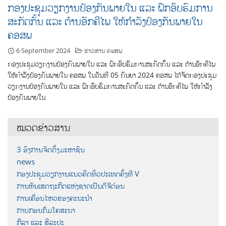
ກອງປະຊຸມວຽກງານປ້ອງກັນພາຍໃນ ແລະ ຝຶກອົບຮົມການ
ສະກັດກັ້ນ ແລະ ຕ້ານອັກຄີໄພ ໃຫ້ກຳລັງປ້ອງກັນພາຍໃນ
ຄອສພ
6 September 2024
ຂ່າວສານ ຄອສພ
ກອງປະຊຸມວຽກງານປ້ອງກັນພາຍໃນ ແລະ ຝຶກອົບຮົມການສະກັດກັ້ນ ແລະ ຕ້ານອັກຄີໄພ
ໃຫ້ກຳລັງປ້ອງກັນພາຍໃນ ຄອສພ ໃນວັນທີ 05 ກັນຍາ 2024 ຄອສພ ໄດ້ຈັດກອງປະຊຸມ
ວຽກງານປ້ອງກັນພາຍໃນ ແລະ ຝຶກອົບຮົມການສະກັດກັ້ນ ແລະ ຕ້ານອັກຄີໄພ ໃຫ້ກຳລັງ
ປ້ອງກັນພາຍໃນ
ໝວດຂ່າວສານ
3 ອົງການຈັດຕັ້ງມະຫາຊົນ
news
ກອງປະຊຸມວຽກງານແນວຄິດທົ່ວປະເທດຄັ້ງທີ V
ການຫັນເສດຖະກິດແຫ່ງຊາດເປັນດີຈີຕ໋ອນ
ການເຄື່ອນໄຫວຂອງຄະນະນຳ
ກາບກອນກົມໂຄສະນາ
ກິລາ ແລະ ສິລະປະ