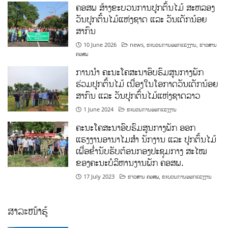
ຄອສພ ສ້າງຂະບວນການປູກຕົ້ນໄມ້ ສະຫລອງ
ວັນປູກຕົ້ນໄມ້ແຫ່ງຊາດ ແລະ ວັນເດັກນ້ອຍ
ສາກົນ
10 June 2026
news
,
ຂະບວນການອອກແຮງງານ
,
ຂ່າວສານ
ຄອສພ
ການນໍາ ຄະນະໂຄສະນາອົບຮົມສູນກາງພັກ
ຮ່ວມປູກຕົ້ນໄມ້ ເນື່ອງໃນໂອກາດວັນເດັກນ້ອຍ
ສາກົນ ແລະ ວັນປູກຕົ້ນໄມ້ແຫ່ງຊາດລາວ
1 June 2024
ຂະບວນການອອກແຮງງານ
ຄະນະໂຄສະນາອົບຮົມສູນກາງພັກ ອອກ
ແຮງງານອານາໄມສໍາ ນັກງານ ແລະ ປູກຕົ້ນໄມ້
ເພື່ອຂໍ່ານັບຮັບຕ້ອນກອງປະຊຸມກາງ ສະໄໝ
ຂອງຄະນະບໍລິຫານງານພັກ ຄອສພ.
17 July 2023
ຂ່າວສານ ຄອສພ
,
ຂະບວນການອອກແຮງງານ
ສາລະໜ້າຮູ້