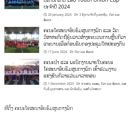
ປະຈຳປີ 2024
20 January 2025
3 ອົງການຈັດຕັ້ງມະຫາຊົນ
,
ກິລາ ແລະ
ສິລະປະ
ຄະນະໂຄສະນາອົບຮົມສູນກາງພັກ ແລະ ລັດ
ວິສາຫະກິດຖືຮຸ້ນລາວສ້າງຂະບວນການຫຼີ້ນກິລາ
ເຕະບານເພື່ອຕ້ອນຮັບກອງປະຊຸມໃຫຍ່ຂອງຕົນ
17 June 2024
ກິລາ ແລະ ສິລະປະ
ຄະນະນຳ ແລະ ພະນັກງານພາຍໃນຄະນະ
ໂຄສະນາອົບຮົມສູນກາງພັກ ເຂົ້າຮ່ວມງານ
ແຂ່ງຂັນກິລາແລ່ນມາລາທອນ
1 December 2023
ຂ່າວສານ ຄອສພ
,
ກິລາ ແລະ ສິລະປະ
,
ເພສ
ກົມຂໍ້ມູນຂ່າວສານ ແລະ ຝຶກອົບຮົມ
,
ເພສກົມໂຄສະນາ
ທີ່ຕັ້ງ ຄະນະໂຄສະນາອົບຮົມສູນກາງພັກ