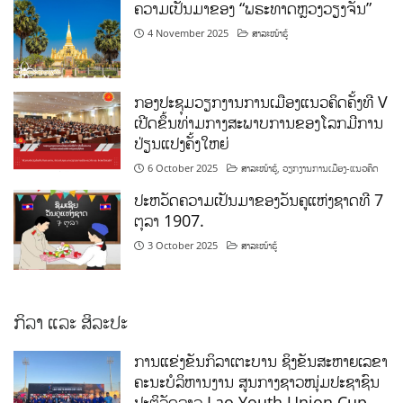
ຄວາມເປັນມາຂອງ “ພຣະທາດຫຼວງວຽງຈັນ”
4 November 2025
ສາລະໜ້າຮູ້
ກອງປະຊຸມວຽກງານການເມືອງແນວຄິດຄັ້ງທີ V
ເປີດຂຶ້ນທ່າມກາງສະພາບການຂອງໂລກມີການ
ປ່ຽນແປງຄັ້ງໃຫຍ່
6 October 2025
ສາລະໜ້າຮູ້
,
ວຽກງານການເມືອງ-ແນວຄິດ
ປະຫວັດຄວາມເປັນມາຂອງວັນຄູແຫ່ງຊາດທີ 7
ຕຸລາ 1907.
3 October 2025
ສາລະໜ້າຮູ້
ກິລາ ແລະ ສິລະປະ
ການແຂ່ງຂັນກິລາເຕະບານ ຊິງຂັນສະຫາຍເລຂາ
ຄະນະບໍລິຫານງານ ສູນກາງຊາວໜຸ່ມປະຊາຊົນ
ປະຕິວັດລາວ Lao Youth Union Cup