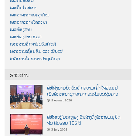
ເພສກົມອົບຮົມ
ເພສກົມໂຄສະນາ
ເພສວາລະສານອະລຸນໃໝ່
ເພສວາລະສານໂຄສະນາ
ເພສຫ້ອງການ
ເພສຫ້ອງການ ສພທ
ເອກະສານສຶກສາອົບຮົມ(ໃໝ່)
ເອກະສານເຊື່ອມຊືມ ແລະ ເຜີຍແຜ່
ເອກະສານໂຄສະນາ-ປາຖະກະຖາ
ຂ່າວສານ
ພິທີລົງນາມບົດບັນທຶກຄວາມເຂົ້າໃຈຮ່ວມມື
ເພື່ອພັດທະນາບຸກຄະລາກອນສື່ມວນຊົນລາວ
5 August 2026
ພິທີສະເຫຼີມສະຫຼອງ ວັນສ້າງຕັ້ງພັກກອມມູນິດ
ຈີນ ຄົບຮອບ 105 ປີ
3 July 2026