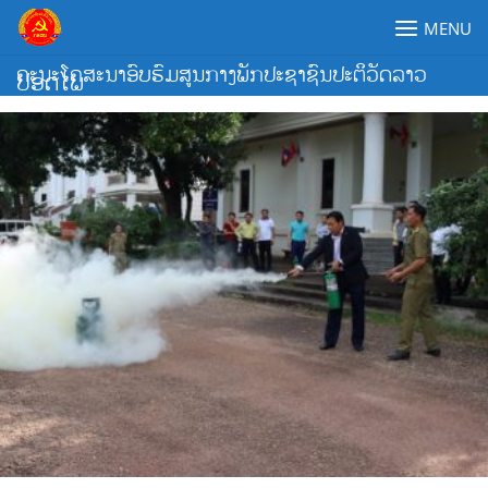
Skip
MENU
to
content
ຄະນະໂຄສະນາອົບຮົມສູນກາງພັກປະຊາຊົນປະຕິວັດລາວ
ປອດໄພ