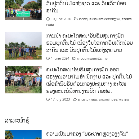
ວັນປູກຕົ້ນໄມ້ແຫ່ງຊາດ ແລະ ວັນເດັກນ້ອຍ
ສາກົນ
10 June 2026
news
,
ຂະບວນການອອກແຮງງານ
,
ຂ່າວສານ
ຄອສພ
ການນໍາ ຄະນະໂຄສະນາອົບຮົມສູນກາງພັກ
ຮ່ວມປູກຕົ້ນໄມ້ ເນື່ອງໃນໂອກາດວັນເດັກນ້ອຍ
ສາກົນ ແລະ ວັນປູກຕົ້ນໄມ້ແຫ່ງຊາດລາວ
1 June 2024
ຂະບວນການອອກແຮງງານ
ຄະນະໂຄສະນາອົບຮົມສູນກາງພັກ ອອກ
ແຮງງານອານາໄມສໍາ ນັກງານ ແລະ ປູກຕົ້ນໄມ້
ເພື່ອຂໍ່ານັບຮັບຕ້ອນກອງປະຊຸມກາງ ສະໄໝ
ຂອງຄະນະບໍລິຫານງານພັກ ຄອສພ.
17 July 2023
ຂ່າວສານ ຄອສພ
,
ຂະບວນການອອກແຮງງານ
ສາລະໜ້າຮູ້
ຄວາມເປັນມາຂອງ “ພຣະທາດຫຼວງວຽງຈັນ”