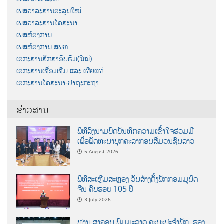
ເພສວາລະສານອະລຸນໃໝ່
ເພສວາລະສານໂຄສະນາ
ເພສຫ້ອງການ
ເພສຫ້ອງການ ສພທ
ເອກະສານສຶກສາອົບຮົມ(ໃໝ່)
ເອກະສານເຊື່ອມຊືມ ແລະ ເຜີຍແຜ່
ເອກະສານໂຄສະນາ-ປາຖະກະຖາ
ຂ່າວສານ
ພິທີລົງນາມບົດບັນທຶກຄວາມເຂົ້າໃຈຮ່ວມມື
ເພື່ອພັດທະນາບຸກຄະລາກອນສື່ມວນຊົນລາວ
5 August 2026
ພິທີສະເຫຼີມສະຫຼອງ ວັນສ້າງຕັ້ງພັກກອມມູນິດ
ຈີນ ຄົບຮອບ 105 ປີ
3 July 2026
ທ່ານ ສາຄອນ ພົມມະລາດ ຄະນະປະຈໍາພັກ, ຮອງ