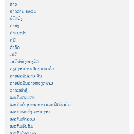
ຂ່າວ
ຂ່າວສານ ຄອສພ
ຂໍ້ຕົກລົງ
ຄຳສັ່ງ
ຄຳແນະນຳ
ຄູ່ມື
ດຳລັດ
ມະຕິ
ມະຕິຄຳສັ່ງຂອງພັກ
ວຽກງານການເມືອງ-ແນວຄິດ
ສາຍພົວພັນລາວ-ຈີນ
ສາຍພົວພັນລາວຫວຽດນາມ
ສາລະໜ້າຮູ້
ເພສກົມກວດກາ
ເພສກົມຂໍ້ມູນຂ່າວສານ ແລະ ຝຶກອົບຮົມ
ເພສກົມຈັດຕັ້ງ-ພະນັກງານ
ເພສກົມສັງລວມ
ເພສກົມອົບຮົມ
ເພສກົມໂຄສະນາ