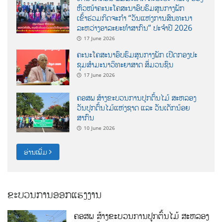
ຫົວໜ້າຄະນະໂຄສະນາອົບຮົມສູນກາງພັກ
ເຂົ້າຮ່ວມກິດຈະກຳ “ວັນແຫ່ງການສົນທະນາ
ລະຫວ່າງອາລະຍະທຳສາກົນ” ປະຈຳປີ 2026
17 June 2026
ຄະນະໂຄສະນາອົບຮົມສູນກາງພັກ ເປີດກອງປະ
ຊຸມສຳມະນາວິທະຍາສາດ ສຶ່ມວນຊົນ
17 June 2026
ຄອສພ ສ້າງຂະບວນການປູກຕົ້ນໄມ້ ສະຫລອງ
ວັນປູກຕົ້ນໄມ້ແຫ່ງຊາດ ແລະ ວັນເດັກນ້ອຍ
ສາກົນ
10 June 2026
ອ່ານເພີ່ມ
ຂະບວນການອອກແຮງງານ
ຄອສພ ສ້າງຂະບວນການປູກຕົ້ນໄມ້ ສະຫລອງ