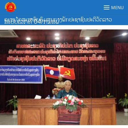
Skip
MENU
to
content
ຄະນະໂຄສະນາອົບຮົມສູນກາງພັກປະຊາຊົນປະຕິວັດລາວ
ສະບັບເລກທີ 04/ກມສພ