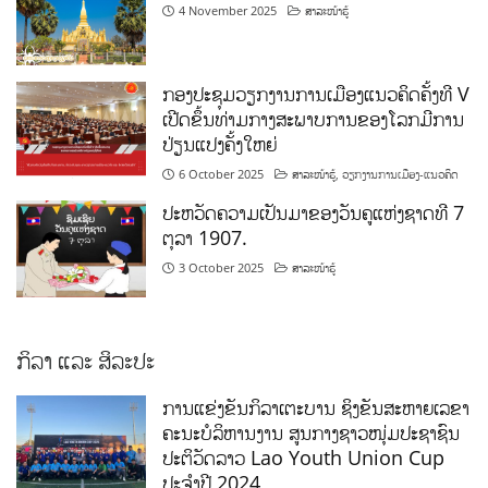
4 November 2025
ສາລະໜ້າຮູ້
ກອງປະຊຸມວຽກງານການເມືອງແນວຄິດຄັ້ງທີ V
ເປີດຂຶ້ນທ່າມກາງສະພາບການຂອງໂລກມີການ
ປ່ຽນແປງຄັ້ງໃຫຍ່
6 October 2025
ສາລະໜ້າຮູ້
,
ວຽກງານການເມືອງ-ແນວຄິດ
ປະຫວັດຄວາມເປັນມາຂອງວັນຄູແຫ່ງຊາດທີ 7
ຕຸລາ 1907.
3 October 2025
ສາລະໜ້າຮູ້
ກິລາ ແລະ ສິລະປະ
ການແຂ່ງຂັນກິລາເຕະບານ ຊິງຂັນສະຫາຍເລຂາ
ຄະນະບໍລິຫານງານ ສູນກາງຊາວໜຸ່ມປະຊາຊົນ
ປະຕິວັດລາວ Lao Youth Union Cup
ປະຈຳປີ 2024