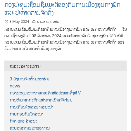
ກອງປະຊຸມເຊື່ອມຊືມມະຕິຂອງກົມການເມືອງສູນກາງພັກ
ແລະ ປະກາດການຈັດຕັ້ງ
8 May 2024
ຂ່າວສານ ຄອສພ
ກອງປະຊຸມເຊື່ອມຊືມມະຕິຂອງກົມການເມືອງສູນກາງພັກ ແລະ ປະກາດການຈັດຕັ້ງ ໃນ
ຕອນເຊົ້າຂອງວັນທີ 08 ພຶດສະພາ, 2024 ຄະນະໂຄສະນາອົບຮົມສູນກາງພັກ ໄດ້ຈັດພິທີ
ກອງປະຊຸມເຊື່ອມຊືມມະຕິຂອງກົມການເມືອງສູນກາງພັກ ແລະ ປະກາດການຈັດຕັ້ງ ຮອງ
ຫົວໜ້າຄຄະນະໂຄສະນາອົບຮົມສູນກາງພັກ
ໝວດຂ່າວສານ
3 ອົງການຈັດຕັ້ງມະຫາຊົນ
news
ກອງປະຊຸມວຽກງານແນວຄິດທົ່ວປະເທດຄັ້ງທີ V
ການຫັນເສດຖະກິດແຫ່ງຊາດເປັນດີຈີຕ໋ອນ
ການເຄື່ອນໄຫວຂອງຄະນະນຳ
ກາບກອນກົມໂຄສະນາ
ກິລາ ແລະ ສິລະປະ
ຂະບວນການອອກແຮງງານ