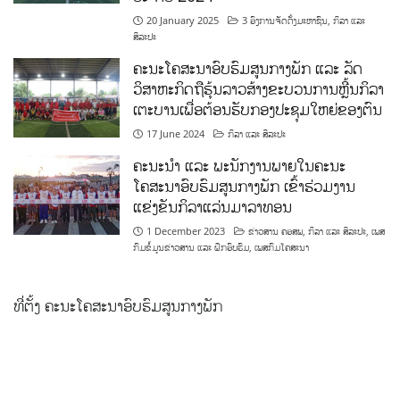
20 January 2025
3 ອົງການຈັດຕັ້ງມະຫາຊົນ
,
ກິລາ ແລະ
ສິລະປະ
ຄະນະໂຄສະນາອົບຮົມສູນກາງພັກ ແລະ ລັດ
ວິສາຫະກິດຖືຮຸ້ນລາວສ້າງຂະບວນການຫຼີ້ນກິລາ
ເຕະບານເພື່ອຕ້ອນຮັບກອງປະຊຸມໃຫຍ່ຂອງຕົນ
17 June 2024
ກິລາ ແລະ ສິລະປະ
ຄະນະນຳ ແລະ ພະນັກງານພາຍໃນຄະນະ
ໂຄສະນາອົບຮົມສູນກາງພັກ ເຂົ້າຮ່ວມງານ
ແຂ່ງຂັນກິລາແລ່ນມາລາທອນ
1 December 2023
ຂ່າວສານ ຄອສພ
,
ກິລາ ແລະ ສິລະປະ
,
ເພສ
ກົມຂໍ້ມູນຂ່າວສານ ແລະ ຝຶກອົບຮົມ
,
ເພສກົມໂຄສະນາ
ທີ່ຕັ້ງ ຄະນະໂຄສະນາອົບຮົມສູນກາງພັກ