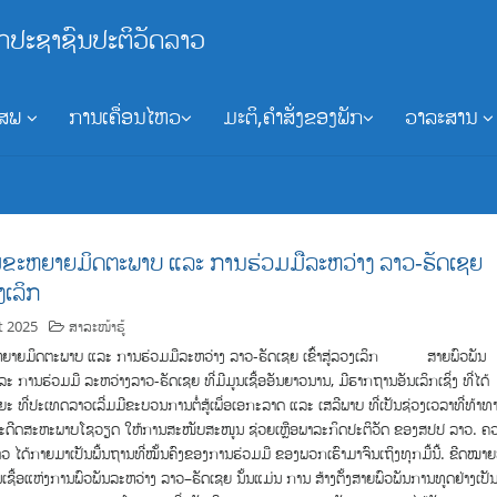
ກປະຊາຊົນປະຕິວັດລາວ
ອສພ
ການເຄື່ອນໄຫວ
ມະຕິ,ຄຳສັ່ງຂອງພັກ
ວາລະສານ
ສີມຂະຫຍາຍມິດຕະພາບ ແລະ ການຮ່ວມມືລະຫວ່າງ ລາວ-ຣັດເຊຍ
ວງເລິກ
t 2025
ສາລະໜ້າຮູ້
ຂະຫຍາຍມິດຕະພາບ ແລະ ການຮ່ວມມືລະຫວ່າງ ລາວ-ຣັດເຊຍ ເຂົ້າສູ່ລວງເລິກ ສາຍພົວພັນ
ະ ການຮ່ວມມື ລະຫວ່າງລາວ-ຣັດເຊຍ ທີ່ມີມູນເຊື້ອອັນຍາວນານ, ມີຮາກຖານອັນເລິກເຊິ່ງ ທີ່ໄດ້
ຍະ ທີ່ປະເທດລາວເລີ່ມມີຂະບວນການຕໍ່ສູ້ເພື່ອເອກະລາດ ແລະ ເສລີພາບ ທີ່ເປັນຊ່ວງເວລາທີ່ທ້າທ
ງມີອະດີດສະຫະພາບໂຊວຽດ ໃຫ້ການສະໜັບສະໜູນ ຊ່ວຍເຫຼືອພາລະກິດປະຕິວັດ ຂອງສປປ ລາວ. ຄ
່າວ ໄດ້ກາຍມາເປັນພື້ນຖານທີ່ໝັ້ນຄົງຂອງການຮ່ວມມື ຂອງພວກເຮົາມາຈົນເຖິງທຸກມື້ນີ້. ຂີດໝາຍທ
ເຊື້ອແຫ່ງການພົວພັນລະຫວ່າງ ລາວ–ຣັດເຊຍ ນັ້ນແມ່ນ ການ ສ້າງຕັ້ງສາຍພົວພັນການທູດຢ່າງເປັ