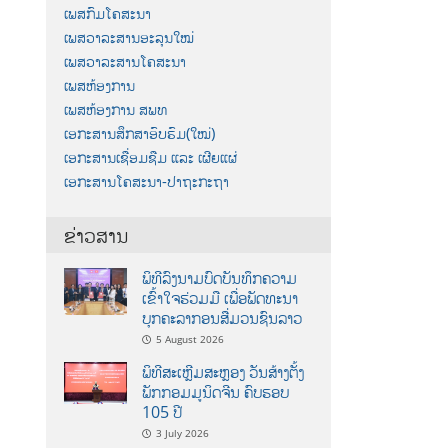
ເພສກົມໂຄສະນາ
ເພສວາລະສານອະລຸນໃໝ່
ເພສວາລະສານໂຄສະນາ
ເພສຫ້ອງການ
ເພສຫ້ອງການ ສພທ
ເອກະສານສຶກສາອົບຮົມ(ໃໝ່)
ເອກະສານເຊື່ອມຊືມ ແລະ ເຜີຍແຜ່
ເອກະສານໂຄສະນາ-ປາຖະກະຖາ
ຂ່າວສານ
ພິທີລົງນາມບົດບັນທຶກຄວາມ
ເຂົ້າໃຈຮ່ວມມື ເພື່ອພັດທະນາ
ບຸກຄະລາກອນສື່ມວນຊົນລາວ
5 August 2026
ພິທີສະເຫຼີມສະຫຼອງ ວັນສ້າງຕັ້ງ
ພັກກອມມູນິດຈີນ ຄົບຮອບ
105 ປີ
3 July 2026