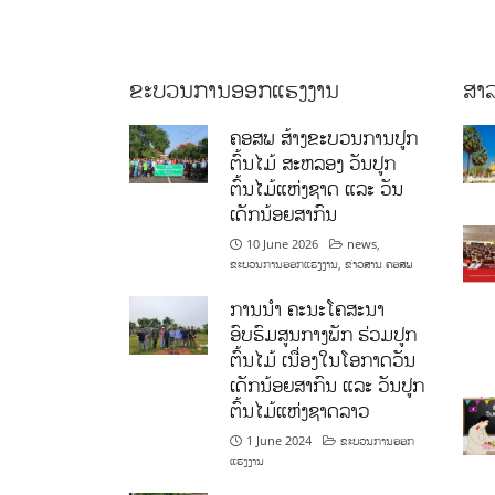
ຂະບວນການອອກແຮງງານ
ສາລ
ຄອສພ ສ້າງຂະບວນການປູກ
ຕົ້ນໄມ້ ສະຫລອງ ວັນປູກ
ຕົ້ນໄມ້ແຫ່ງຊາດ ແລະ ວັນ
ເດັກນ້ອຍສາກົນ
10 June 2026
news
,
ຂະບວນການອອກແຮງງານ
,
ຂ່າວສານ ຄອສພ
ການນໍາ ຄະນະໂຄສະນາ
ອົບຮົມສູນກາງພັກ ຮ່ວມປູກ
ຕົ້ນໄມ້ ເນື່ອງໃນໂອກາດວັນ
ເດັກນ້ອຍສາກົນ ແລະ ວັນປູກ
ຕົ້ນໄມ້ແຫ່ງຊາດລາວ
1 June 2024
ຂະບວນການອອກ
ແຮງງານ