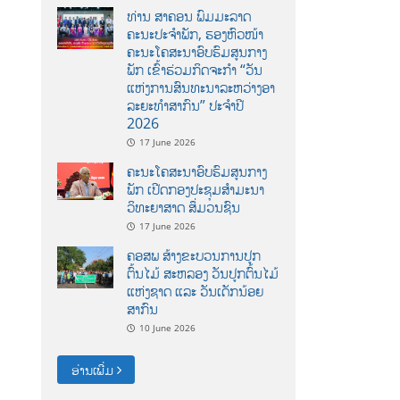
ທ່ານ ສາຄອນ ພົມມະລາດ
ຄະນະປະຈໍາພັກ, ຮອງຫົວໜ້າ
ຄະນະໂຄສະນາອົບຮົມສູນກາງ
ພັກ ເຂົ້າຮ່ວມກິດຈະກຳ “ວັນ
ແຫ່ງການສົນທະນາລະຫວ່າງອາ
ລະຍະທຳສາກົນ” ປະຈຳປີ
2026
17 June 2026
ຄະນະໂຄສະນາອົບຮົມສູນກາງ
ພັກ ເປີດກອງປະຊຸມສຳມະນາ
ວິທະຍາສາດ ສຶ່ມວນຊົນ
17 June 2026
ຄອສພ ສ້າງຂະບວນການປູກ
ຕົ້ນໄມ້ ສະຫລອງ ວັນປູກຕົ້ນໄມ້
ແຫ່ງຊາດ ແລະ ວັນເດັກນ້ອຍ
ສາກົນ
10 June 2026
ອ່ານເພີ່ມ