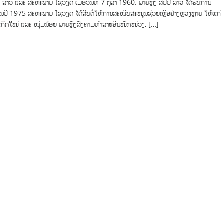
 ລາວ ແລະ ສະຫະພາບ ໂຊວຽດ ເມື່ອວັນທີ 7 ຕຸລາ 1960. ພາຍຫຼັງ ສປປ ລາວ ໄດ້ຮັບການ
ປີ 1975 ສະຫະພາບ ໂຊວຽດ ໄດ້ສືບຕໍ່ໃຫ້ການສະໜັບສະໜູນຊ່ວຍເຫຼືອຢ່າງຫຼວງຫຼາຍ ໃຫ້ແກ່
ເກີດໃໝ່ ແລະ ໜຸ່ມນ້ອຍ ພາຍຫຼັງສົງຄາມທຳລາຍອັນໜັກໜ່ວງ, […]