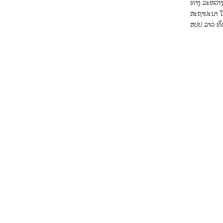
ທາງ ລະຫວ່າງ
ສະຖາປະນາ ໃນ
ສປປ ລາວ ທີ່