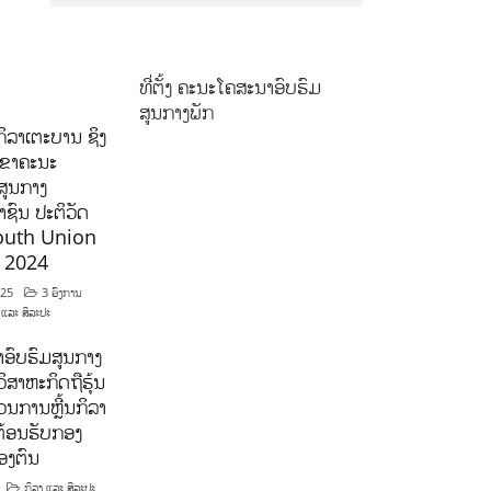
ທີ່ຕັ້ງ ຄະນະໂຄສະນາອົບຮົມ
ສູນກາງພັກ
ິລາເຕະບານ ຊິງ
ລຂາຄະນະ
ສູນກາງ
ຊົນ ປະຕິວັດ
outh Union
ີ 2024
025
3 ອົງການ
 ແລະ ສິລະປະ
ອົບຮົມສູນກາງ
ິສາຫະກິດຖືຮຸ້ນ
ນການຫຼີ້ນກິລາ
ຕ້ອນຮັບກອງ
ອງຕົນ
ກິລາ ແລະ ສິລະປະ