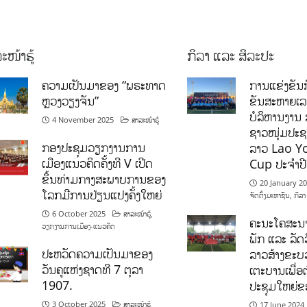
ະໜ້າຮູ້
ກິລາ ແລະ ສິລະປະ
ຄວາມເປັນມາຂອງ “ພຣະທາດ
ການແຂ່ງຂັນກ
ຫຼວງວຽງຈັນ”
ຂັນສະຫາຍເ
ບໍລິຫານງານ 
4 November 2025
ສາລະໜ້າຮູ້
ຊາວໜຸ່ມປະຊາ
ກອງປະຊຸມວຽກງານການ
ລາວ Lao Y
ເມືອງແນວຄິດຄັ້ງທີ V ເປີດ
Cup ປະຈຳປ
ຂຶ້ນທ່າມກາງສະພາບການຂອງ
20 January 2
ໂລກມີການປ່ຽນແປງຄັ້ງໃຫຍ່
ຈັດຕັ້ງມະຫາຊົນ
,
ກິລາ
6 October 2025
ສາລະໜ້າຮູ້
,
ຄະນະໂຄສະນາ
ວຽກງານການເມືອງ-ແນວຄິດ
ພັກ ແລະ ລັດວ
ປະຫວັດຄວາມເປັນມາຂອງ
ລາວສ້າງຂະບວ
ວັນຄູແຫ່ງຊາດທີ 7 ຕຸລາ
ເຕະບານເພື່ອ
1907.
ປະຊຸມໃຫຍ່ຂ
3 October 2025
ສາລະໜ້າຮູ້
17 June 2024