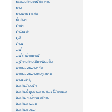
ຂະບວນການອອກແຮງງານ
ຂ່າວ
ຂ່າວສານ ຄອສພ
ຂໍ້ຕົກລົງ
ຄຳສັ່ງ
ຄຳແນະນຳ
ຄູ່ມື
ດຳລັດ
ມະຕິ
ມະຕິຄຳສັ່ງຂອງພັກ
ວຽກງານການເມືອງ-ແນວຄິດ
ສາຍພົວພັນລາວ-ຈີນ
ສາຍພົວພັນລາວຫວຽດນາມ
ສາລະໜ້າຮູ້
ເພສກົມກວດກາ
ເພສກົມຂໍ້ມູນຂ່າວສານ ແລະ ຝຶກອົບຮົມ
ເພສກົມຈັດຕັ້ງ-ພະນັກງານ
ເພສກົມສັງລວມ
ເພສກົມອົບຮົມ