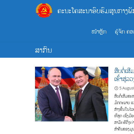
Skip
ຄະນະໂຄສະນາອົບຮົມສູນກາງພັ
to
content
ໜ້າຫຼັກ
ຮູ້ຈັກ ຄ
ສາກົນ
ສືບຕໍ່ເ
ເຂົ້າສູ່ລ
5 Augus
ສືບຕໍ່ເສີມ
ມິດຕະພາບ ແລ
ສ້າງຂຶ້ນໃນໄລ
ທີ່ສຸດ ເຊິ່
ສາມັກຄີດັ່ງກ
ສຳຄັນຂອງມູນ