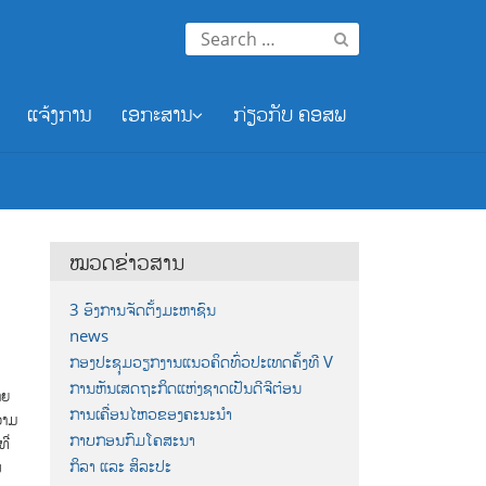
Search
for:
ແຈ້ງການ
ເອກະສານ
ກ່ຽວກັບ ຄອສພ
ໝວດຂ່າວສານ
3 ອົງການຈັດຕັ້ງມະຫາຊົນ
news
ກອງປະຊຸມວຽກງານແນວຄິດທົ່ວປະເທດຄັ້ງທີ V
ການຫັນເສດຖະກິດແຫ່ງຊາດເປັນດີຈີຕ໋ອນ
າຍ
ການເຄື່ອນໄຫວຂອງຄະນະນຳ
ວາມ
ກາບກອນກົມໂຄສະນາ
ີ່
ກິລາ ແລະ ສິລະປະ
ນ