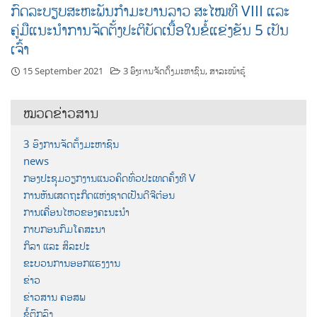
ກົດລະບຽບສະຫະພັນກຳມະບານລາວ ສະໄໝທີ VIII ແລະ
ຄູ່ມືແນະນຳການຈັດຕັ້ງປະຕິບັດເນື້ອໃນຂໍ້ແຂ່ງຂັນ 5 ເປັນ
ເຈົ້າ
15 September 2021
3 ອົງການຈັດຕັ້ງມະຫາຊົນ
,
ສາລະໜ້າຮູ້
ໝວດຂ່າວສານ
3 ອົງການຈັດຕັ້ງມະຫາຊົນ
news
ກອງປະຊຸມວຽກງານແນວຄິດທົ່ວປະເທດຄັ້ງທີ V
ການຫັນເສດຖະກິດແຫ່ງຊາດເປັນດີຈີຕ໋ອນ
ການເຄື່ອນໄຫວຂອງຄະນະນຳ
ກາບກອນກົມໂຄສະນາ
ກິລາ ແລະ ສິລະປະ
ຂະບວນການອອກແຮງງານ
ຂ່າວ
ຂ່າວສານ ຄອສພ
ຂໍ້ຕົກລົງ