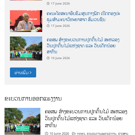
17 June 2026
ຄະນະໂຄສະນາອົບຮົມສູນກາງພັກ ເປີດກອງປະ
ຊຸມສຳມະນາວິທະຍາສາດ ສຶ່ມວນຊົນ
17 June 2026
ຄອສພ ສ້າງຂະບວນການປູກຕົ້ນໄມ້ ສະຫລອງ
ວັນປູກຕົ້ນໄມ້ແຫ່ງຊາດ ແລະ ວັນເດັກນ້ອຍ
ສາກົນ
10 June 2026
ອ່ານເພີ່ມ
ຂະບວນການອອກແຮງງານ
ຄອສພ ສ້າງຂະບວນການປູກຕົ້ນໄມ້ ສະຫລອງ
ວັນປູກຕົ້ນໄມ້ແຫ່ງຊາດ ແລະ ວັນເດັກນ້ອຍ
ສາກົນ
10 June 2026
news
,
ຂະບວນການອອກແຮງງານ
,
ຂ່າວສານ