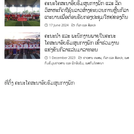
ຄະນະໂຄສະນາອົບຮົມສູນກາງພັກ ແລະ ລັດ
ວິສາຫະກິດຖືຮຸ້ນລາວສ້າງຂະບວນການຫຼີ້ນກິລາ
ເຕະບານເພື່ອຕ້ອນຮັບກອງປະຊຸມໃຫຍ່ຂອງຕົນ
17 June 2024
ກິລາ ແລະ ສິລະປະ
ຄະນະນຳ ແລະ ພະນັກງານພາຍໃນຄະນະ
ໂຄສະນາອົບຮົມສູນກາງພັກ ເຂົ້າຮ່ວມງານ
ແຂ່ງຂັນກິລາແລ່ນມາລາທອນ
1 December 2023
ຂ່າວສານ ຄອສພ
,
ກິລາ ແລະ ສິລະປະ
,
ເພສ
ກົມຂໍ້ມູນຂ່າວສານ ແລະ ຝຶກອົບຮົມ
,
ເພສກົມໂຄສະນາ
ທີ່ຕັ້ງ ຄະນະໂຄສະນາອົບຮົມສູນກາງພັກ