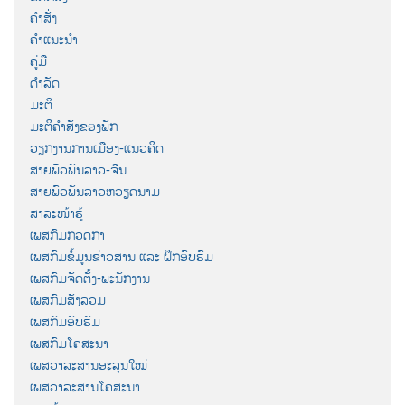
ຄຳສັ່ງ
ຄຳແນະນຳ
ຄູ່ມື
ດຳລັດ
ມະຕິ
ມະຕິຄຳສັ່ງຂອງພັກ
ວຽກງານການເມືອງ-ແນວຄິດ
ສາຍພົວພັນລາວ-ຈີນ
ສາຍພົວພັນລາວຫວຽດນາມ
ສາລະໜ້າຮູ້
ເພສກົມກວດກາ
ເພສກົມຂໍ້ມູນຂ່າວສານ ແລະ ຝຶກອົບຮົມ
ເພສກົມຈັດຕັ້ງ-ພະນັກງານ
ເພສກົມສັງລວມ
ເພສກົມອົບຮົມ
ເພສກົມໂຄສະນາ
ເພສວາລະສານອະລຸນໃໝ່
ເພສວາລະສານໂຄສະນາ