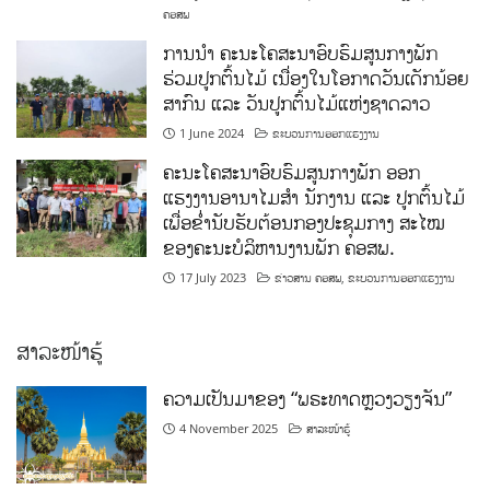
ຄອສພ
ການນໍາ ຄະນະໂຄສະນາອົບຮົມສູນກາງພັກ
ຮ່ວມປູກຕົ້ນໄມ້ ເນື່ອງໃນໂອກາດວັນເດັກນ້ອຍ
ສາກົນ ແລະ ວັນປູກຕົ້ນໄມ້ແຫ່ງຊາດລາວ
1 June 2024
ຂະບວນການອອກແຮງງານ
ຄະນະໂຄສະນາອົບຮົມສູນກາງພັກ ອອກ
ແຮງງານອານາໄມສໍາ ນັກງານ ແລະ ປູກຕົ້ນໄມ້
ເພື່ອຂໍ່ານັບຮັບຕ້ອນກອງປະຊຸມກາງ ສະໄໝ
ຂອງຄະນະບໍລິຫານງານພັກ ຄອສພ.
17 July 2023
ຂ່າວສານ ຄອສພ
,
ຂະບວນການອອກແຮງງານ
ສາລະໜ້າຮູ້
ຄວາມເປັນມາຂອງ “ພຣະທາດຫຼວງວຽງຈັນ”
4 November 2025
ສາລະໜ້າຮູ້