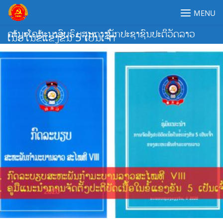
Skip
MENU
to
content
ຄະນະໂຄສະນາອົບຮົມສູນກາງພັກປະຊາຊົນປະຕິວັດລາວ
ເນື້ອໃນຂໍ້ແຂ່ງຂັນ 5 ເປັນເຈົ້າ