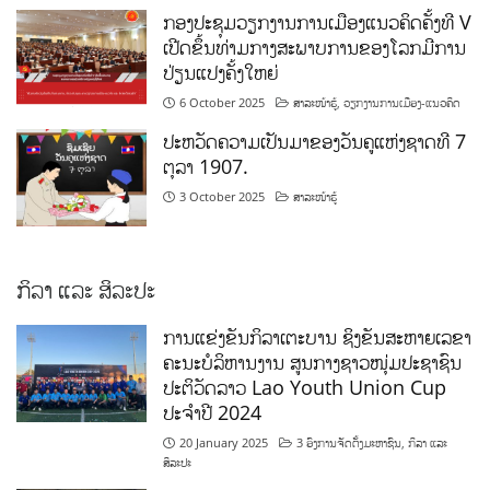
ກອງປະຊຸມວຽກງານການເມືອງແນວຄິດຄັ້ງທີ V
ເປີດຂຶ້ນທ່າມກາງສະພາບການຂອງໂລກມີການ
ປ່ຽນແປງຄັ້ງໃຫຍ່
6 October 2025
ສາລະໜ້າຮູ້
,
ວຽກງານການເມືອງ-ແນວຄິດ
ປະຫວັດຄວາມເປັນມາຂອງວັນຄູແຫ່ງຊາດທີ 7
ຕຸລາ 1907.
3 October 2025
ສາລະໜ້າຮູ້
ກິລາ ແລະ ສິລະປະ
ການແຂ່ງຂັນກິລາເຕະບານ ຊິງຂັນສະຫາຍເລຂາ
ຄະນະບໍລິຫານງານ ສູນກາງຊາວໜຸ່ມປະຊາຊົນ
ປະຕິວັດລາວ Lao Youth Union Cup
ປະຈຳປີ 2024
20 January 2025
3 ອົງການຈັດຕັ້ງມະຫາຊົນ
,
ກິລາ ແລະ
ສິລະປະ