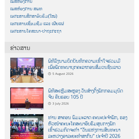
ເພສຫ້ອງການ
ເພສຫ້ອງການ ສພທ
ເອກະສານສຶກສາອົບຮົມ(ໃໝ່)
ເອກະສານເຊື່ອມຊືມ ແລະ ເຜີຍແຜ່
ເອກະສານໂຄສະນາ-ປາຖະກະຖາ
ຂ່າວສານ
ພິທີລົງນາມບົດບັນທຶກຄວາມເຂົ້າໃຈຮ່ວມມື
ເພື່ອພັດທະນາບຸກຄະລາກອນສື່ມວນຊົນລາວ
5 August 2026
ພິທີສະເຫຼີມສະຫຼອງ ວັນສ້າງຕັ້ງພັກກອມມູນິດ
ຈີນ ຄົບຮອບ 105 ປີ
3 July 2026
ທ່ານ ສາຄອນ ພົມມະລາດ ຄະນະປະຈໍາພັກ, ຮອງ
ຫົວໜ້າຄະນະໂຄສະນາອົບຮົມສູນກາງພັກ
ເຂົ້າຮ່ວມກິດຈະກຳ “ວັນແຫ່ງການສົນທະນາ
ລະຫວ່າງອາລະຍະທຳສາກົນ” ປະຈຳປີ 2026