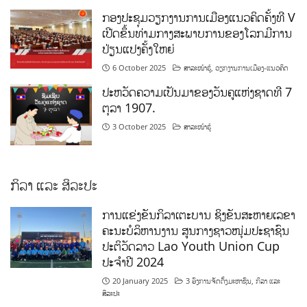
ກອງປະຊຸມວຽກງານການເມືອງແນວຄິດຄັ້ງທີ V
ເປີດຂຶ້ນທ່າມກາງສະພາບການຂອງໂລກມີການ
ປ່ຽນແປງຄັ້ງໃຫຍ່
6 October 2025
ສາລະໜ້າຮູ້
,
ວຽກງານການເມືອງ-ແນວຄິດ
ປະຫວັດຄວາມເປັນມາຂອງວັນຄູແຫ່ງຊາດທີ 7
ຕຸລາ 1907.
3 October 2025
ສາລະໜ້າຮູ້
ກິລາ ແລະ ສິລະປະ
ການແຂ່ງຂັນກິລາເຕະບານ ຊິງຂັນສະຫາຍເລຂາ
ຄະນະບໍລິຫານງານ ສູນກາງຊາວໜຸ່ມປະຊາຊົນ
ປະຕິວັດລາວ Lao Youth Union Cup
ປະຈຳປີ 2024
20 January 2025
3 ອົງການຈັດຕັ້ງມະຫາຊົນ
,
ກິລາ ແລະ
ສິລະປະ