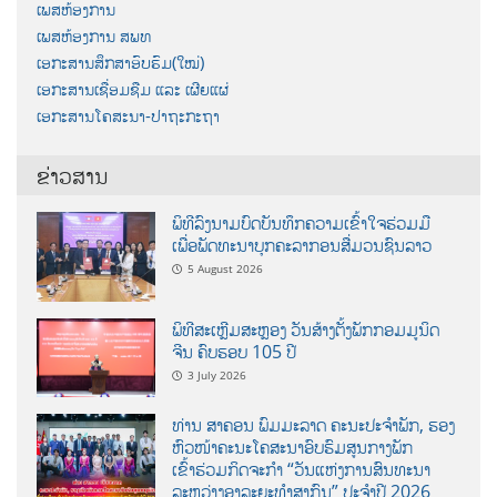
ເພສຫ້ອງການ
ເພສຫ້ອງການ ສພທ
ເອກະສານສຶກສາອົບຮົມ(ໃໝ່)
ເອກະສານເຊື່ອມຊືມ ແລະ ເຜີຍແຜ່
ເອກະສານໂຄສະນາ-ປາຖະກະຖາ
ຂ່າວສານ
ພິທີລົງນາມບົດບັນທຶກຄວາມເຂົ້າໃຈຮ່ວມມື
ເພື່ອພັດທະນາບຸກຄະລາກອນສື່ມວນຊົນລາວ
5 August 2026
ພິທີສະເຫຼີມສະຫຼອງ ວັນສ້າງຕັ້ງພັກກອມມູນິດ
ຈີນ ຄົບຮອບ 105 ປີ
3 July 2026
ທ່ານ ສາຄອນ ພົມມະລາດ ຄະນະປະຈໍາພັກ, ຮອງ
ຫົວໜ້າຄະນະໂຄສະນາອົບຮົມສູນກາງພັກ
ເຂົ້າຮ່ວມກິດຈະກຳ “ວັນແຫ່ງການສົນທະນາ
ລະຫວ່າງອາລະຍະທຳສາກົນ” ປະຈຳປີ 2026