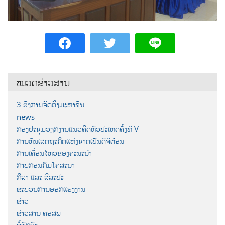
ໝວດຂ່າວສານ
3 ອົງການຈັດຕັ້ງມະຫາຊົນ
news
ກອງປະຊຸມວຽກງານແນວຄິດທົ່ວປະເທດຄັ້ງທີ V
ການຫັນເສດຖະກິດແຫ່ງຊາດເປັນດີຈີຕ໋ອນ
ການເຄື່ອນໄຫວຂອງຄະນະນຳ
ກາບກອນກົມໂຄສະນາ
ກິລາ ແລະ ສິລະປະ
ຂະບວນການອອກແຮງງານ
ຂ່າວ
ຂ່າວສານ ຄອສພ