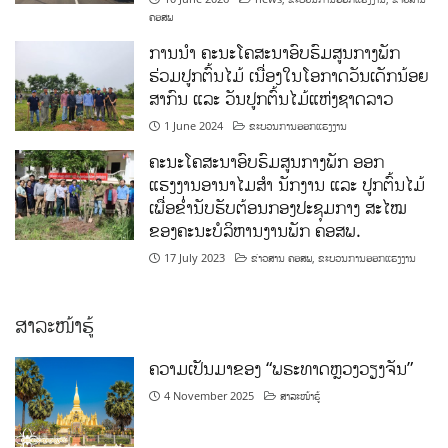
ຄອສພ
ການນໍາ ຄະນະໂຄສະນາອົບຮົມສູນກາງພັກ
ຮ່ວມປູກຕົ້ນໄມ້ ເນື່ອງໃນໂອກາດວັນເດັກນ້ອຍ
ສາກົນ ແລະ ວັນປູກຕົ້ນໄມ້ແຫ່ງຊາດລາວ
1 June 2024
ຂະບວນການອອກແຮງງານ
ຄະນະໂຄສະນາອົບຮົມສູນກາງພັກ ອອກ
ແຮງງານອານາໄມສໍາ ນັກງານ ແລະ ປູກຕົ້ນໄມ້
ເພື່ອຂໍ່ານັບຮັບຕ້ອນກອງປະຊຸມກາງ ສະໄໝ
ຂອງຄະນະບໍລິຫານງານພັກ ຄອສພ.
17 July 2023
ຂ່າວສານ ຄອສພ
,
ຂະບວນການອອກແຮງງານ
ສາລະໜ້າຮູ້
ຄວາມເປັນມາຂອງ “ພຣະທາດຫຼວງວຽງຈັນ”
4 November 2025
ສາລະໜ້າຮູ້