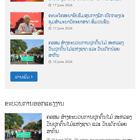
17 June 2026
ຄະນະໂຄສະນາອົບຮົມສູນກາງພັກ ເປີດກອງປະ
ຊຸມສຳມະນາວິທະຍາສາດ ສຶ່ມວນຊົນ
17 June 2026
ຄອສພ ສ້າງຂະບວນການປູກຕົ້ນໄມ້ ສະຫລອງ
ວັນປູກຕົ້ນໄມ້ແຫ່ງຊາດ ແລະ ວັນເດັກນ້ອຍ
ສາກົນ
10 June 2026
ອ່ານເພີ່ມ
ຂະບວນການອອກແຮງງານ
ຄອສພ ສ້າງຂະບວນການປູກຕົ້ນໄມ້ ສະຫລອງ
ວັນປູກຕົ້ນໄມ້ແຫ່ງຊາດ ແລະ ວັນເດັກນ້ອຍ
ສາກົນ
10 June 2026
news
,
ຂະບວນການອອກແຮງງານ
,
ຂ່າວສານ