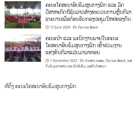
ຄະນະໂຄສະນາອົບຮົມສູນກາງພັກ ແລະ ລັດ
ວິສາຫະກິດຖືຮຸ້ນລາວສ້າງຂະບວນການຫຼີ້ນກິລາ
ເຕະບານເພື່ອຕ້ອນຮັບກອງປະຊຸມໃຫຍ່ຂອງຕົນ
17 June 2024
ກິລາ ແລະ ສິລະປະ
ຄະນະນຳ ແລະ ພະນັກງານພາຍໃນຄະນະ
ໂຄສະນາອົບຮົມສູນກາງພັກ ເຂົ້າຮ່ວມງານ
ແຂ່ງຂັນກິລາແລ່ນມາລາທອນ
1 December 2023
ຂ່າວສານ ຄອສພ
,
ກິລາ ແລະ ສິລະປະ
,
ເພສ
ກົມຂໍ້ມູນຂ່າວສານ ແລະ ຝຶກອົບຮົມ
,
ເພສກົມໂຄສະນາ
ທີ່ຕັ້ງ ຄະນະໂຄສະນາອົບຮົມສູນກາງພັກ