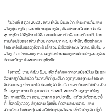
ໃນວັນທີ 8 ຕຸລາ 2020 , ທ່ານ ຄໍາພັນ ພົມມະທັດ ກຳມະການກົມການ
ເມືອງສູນກາງພັກ, ເລຂາທິການສູນກາງພັກ, ຫົວໜ້າຄະນະໂຄສະນາ
ອົບຮົມ
ສູນກາງພັກ ​ໄດ້ລົງພົບປະໂອ້ລົມ ຄະນະໂຄສະນາອົບຮົມແຂວງອັດຕະປື, ໂດຍ
ການຕ້ອນຮັບຂອງ ທ່ານ ຄຳບຸນ ດວງພະບາງ ຄະນະປະຈໍາພັກ, ຫົວໜ້າຄະນະ
ໂຄສະນາອົບຮົມແຂວງອັດຕະປື ເຂົ້າຮ່ວມມີ:ຫົວໜ້າຄະນະ ໂຄສະນາອົບຮົມ 5
ເມືອງ, ຫົວໜ້າຂະແໜງການ, ຮອງຫົວໜ້າຂະແໜງການອ້ອມຂ້າງແຂວງພ້ອມ
ດ້ວຍພະນັກງານໂຄສະນາແຂວງທັງໝົດ.
​​​ ໂອກາດ​ນີ້, ທ່ານ ຄໍາພັນ ພົມມະທັດ ກໍ່ໄດ້ສະແດງຄວາມຍ້ອງຍໍຊົມເຊີຍ ແລະ
ຕີລາຄາສູງຕໍ່ຜົນສຳເລັດ ໃນການຈັດຕັ້ງປະຕິບັດ ວຽກງານຂອງຄະນະໂຄສະນາ
ອົບຮົມແຂວງ ທີ່ຍາດມາໄດ້ ພ້ອມທັງໄດ້ເນັ້ນໜັກ ຫລາຍບັນຫາທີ່ສໍາຄັນ ເປັນ
ຕົ້ນ ວຽກງານການເມືອງ-ແນວຄິດ, ທິດສະດີ, ສະເພາະໃນວຽກງານກໍ່ສ້າງ
ພັກ, ການແກ້ບັນຫາ ຄວາມທຸກຍາກ ຂອງປະຊາຊົນ, ແກ້ໄຂປະກົດການຫຍໍ້
ທໍ້, ສໍ້ລາດບັງຫລວງ, ສ້າງຄວາມເຊື່ອໝັ້ນ ຕິດຕາມສະພາບການ; ການ
ເຄື່ອນໄຫວ ໂຄສະນາປຸກລະດົມໃຫ້ປະຊາຊົນມີຄວາມເຂົ້າໃຈຢ່າງເລິກເຊິ່ງຕໍ່