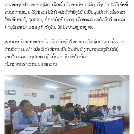
ແນວທາງນະໂຍບາຍຂອງພັກ, ເຊື່ອໝັ້ນຕໍ່ການນຳຂອງພັກ, ຍັງບໍ່ທັນໄດ້ດີເທົ່າທີ່
ຄວນ; ການໝູນໃຊ້ທິດສະດີເຂົ້າໃຈພຶດຕິກຳຍັງບໍ່ທັນເປັນຮູບປະທໍາ ເພື່ອຊອກ
ໃຫ້ເຫັນຈຸດດີ, ຈຸດອ່ອນ, ຂໍ້ຂາດຕົກບົກຜ່ອງ; ເພື່ອທະລຸແນວຄິດອັນໃໝ່ ແລະ
ການພັດທະນາ ເສດຖະກິດສັງຄົມໃຫ້ມີຄວາມຫຼາກຫຼາຍ.
ສ່ວນການພັດທະນາຂອງທ້ອງຖິ່ນ ຕ້ອງອີງໃສ່ທ່າແຮງບົ່ມຊ້ອນ, ມູນເຊື້ອທາງ
ດ້ານວັດທະນະທໍາ ເພື່ອເຮັດໃຫ້ກາຍເປັນສິນຄ້າ, ທັງສາມາດແຂ່ງຂັນໄດ້ຢູ່
ພາຍໃນ ແລະ ຕ່າງປະເທດ ຫຼື ເອີ້ນວ່າ: ສີນຄ້າໂອທ໊ອບ.
ທີ່ມາ: ຈາກຂ່າວສານປະເທດລາວ