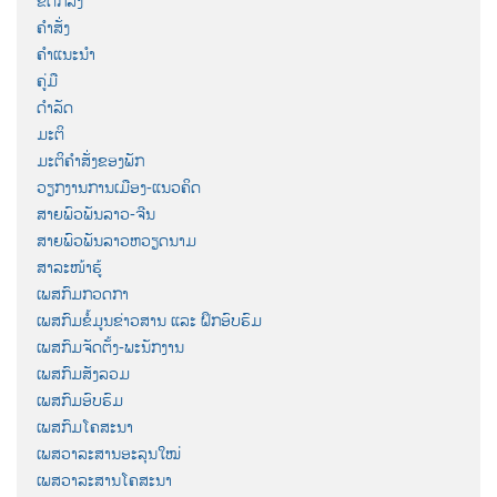
ຂໍ້ຕົກລົງ
ຄຳສັ່ງ
ຄຳແນະນຳ
ຄູ່ມື
ດຳລັດ
ມະຕິ
ມະຕິຄຳສັ່ງຂອງພັກ
ວຽກງານການເມືອງ-ແນວຄິດ
ສາຍພົວພັນລາວ-ຈີນ
ສາຍພົວພັນລາວຫວຽດນາມ
ສາລະໜ້າຮູ້
ເພສກົມກວດກາ
ເພສກົມຂໍ້ມູນຂ່າວສານ ແລະ ຝຶກອົບຮົມ
ເພສກົມຈັດຕັ້ງ-ພະນັກງານ
ເພສກົມສັງລວມ
ເພສກົມອົບຮົມ
ເພສກົມໂຄສະນາ
ເພສວາລະສານອະລຸນໃໝ່
ເພສວາລະສານໂຄສະນາ