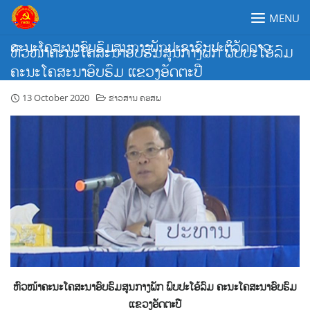
Skip
MENU
to
content
ຄະນະໂຄສະນາອົບຮົມສູນກາງພັກປະຊາຊົນປະຕິວັດລາວ
ຫົວໜ້າຄະນະໂຄສະນາອົບຮົມສູນກາງພັກ ພົບປະໂອ້ລົມ
ຄະນະໂຄສະນາອົບຮົມ ແຂວງອັດຕະປື
13 October 2020
ຂ່າວສານ ຄອສພ
ຫົວໜ້າຄະນະໂຄສະນາອົບຮົມສູນກາງພັກ ພົບປະໂອ້ລົມ ຄະນະໂຄສະນາອົບຮົມ
ແຂວງອັດຕະປື