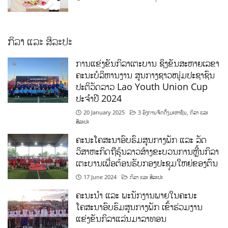
ກິລາ ແລະ ສິລະປະ
ການແຂ່ງຂັນກິລາເຕະບານ ຊິງຂັນສະຫາຍເລຂາ
ຄະນະບໍລິຫານງານ ສູນກາງຊາວໜຸ່ມປະຊາຊົນ
ປະຕິວັດລາວ Lao Youth Union Cup
ປະຈຳປີ 2024
20 January 2025
3 ອົງການຈັດຕັ້ງມະຫາຊົນ
,
ກິລາ ແລະ
ສິລະປະ
ຄະນະໂຄສະນາອົບຮົມສູນກາງພັກ ແລະ ລັດ
ວິສາຫະກິດຖືຮຸ້ນລາວສ້າງຂະບວນການຫຼີ້ນກິລາ
ເຕະບານເພື່ອຕ້ອນຮັບກອງປະຊຸມໃຫຍ່ຂອງຕົນ
17 June 2024
ກິລາ ແລະ ສິລະປະ
ຄະນະນຳ ແລະ ພະນັກງານພາຍໃນຄະນະ
ໂຄສະນາອົບຮົມສູນກາງພັກ ເຂົ້າຮ່ວມງານ
ແຂ່ງຂັນກິລາແລ່ນມາລາທອນ