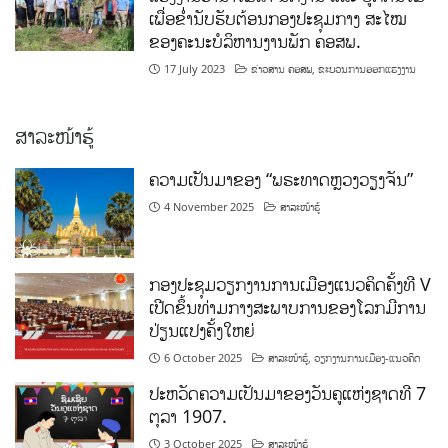
ເພື່ອຂໍ່ານັບຮັບຕ້ອນກອງປະຊຸມກາງ ສະໄໝ
ຂອງຄະນະບໍລິຫານງານພັກ ຄອສພ.
17 July 2023
ຂ່າວສານ ຄອສພ
,
ຂະບວນການອອກແຮງງານ
ສາລະໜ້າຮູ້
ຄວາມເປັນມາຂອງ “ພຣະທາດຫຼວງວຽງຈັນ”
4 November 2025
ສາລະໜ້າຮູ້
ກອງປະຊຸມວຽກງານການເມືອງແນວຄິດຄັ້ງທີ V
ເປີດຂຶ້ນທ່າມກາງສະພາບການຂອງໂລກມີການ
ປ່ຽນແປງຄັ້ງໃຫຍ່
6 October 2025
ສາລະໜ້າຮູ້
,
ວຽກງານການເມືອງ-ແນວຄິດ
ປະຫວັດຄວາມເປັນມາຂອງວັນຄູແຫ່ງຊາດທີ 7
ຕຸລາ 1907.
3 October 2025
ສາລະໜ້າຮູ້