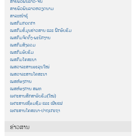
ສາຍພົວພັນລາວ-ຈີນ
ສາຍພົວພັນລາວຫວຽດນາມ
ສາລະໜ້າຮູ້
ເພສກົມກວດກາ
ເພສກົມຂໍ້ມູນຂ່າວສານ ແລະ ຝຶກອົບຮົມ
ເພສກົມຈັດຕັ້ງ-ພະນັກງານ
ເພສກົມສັງລວມ
ເພສກົມອົບຮົມ
ເພສກົມໂຄສະນາ
ເພສວາລະສານອະລຸນໃໝ່
ເພສວາລະສານໂຄສະນາ
ເພສຫ້ອງການ
ເພສຫ້ອງການ ສພທ
ເອກະສານສຶກສາອົບຮົມ(ໃໝ່)
ເອກະສານເຊື່ອມຊືມ ແລະ ເຜີຍແຜ່
ເອກະສານໂຄສະນາ-ປາຖະກະຖາ
ຂ່າວສານ