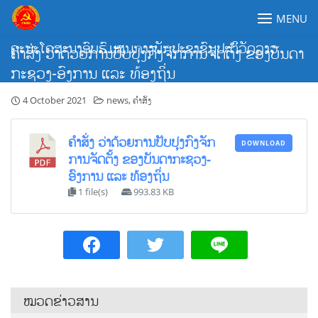
Skip
MENU
to
content
ຄະນະໂຄສະນາອົບຮົມສູນກາງພັກປະຊາຊົນປະຕິວັດລາວ
ຄຳສັ່ງ ວ່າດ້ວຍການປັບປຸງກົງຈັກການຈັດຕັ້ງ ຂອງບັນດາ
ກະຊວງ-ອົງການ ແລະ ທ້ອງຖິ່ນ
4 October 2021
news
,
ຄຳສັ່ງ
ຄຳສັ່ງ ວ່າດ້ວຍການປັບປຸງກົງຈັກ
DOWNLOAD
ການຈັດຕັ້ງ ຂອງບັນດາກະຊວງ-
ອົງການ ແລະ ທ້ອງຖິ່ນ
1 file(s)
993.83 KB
ໝວດຂ່າວສານ