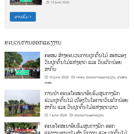
10 June 2026
ອ່ານເພີ່ມ
ຂະບວນການອອກແຮງງານ
ຄອສພ ສ້າງຂະບວນການປູກຕົ້ນໄມ້ ສະຫລອງ
ວັນປູກຕົ້ນໄມ້ແຫ່ງຊາດ ແລະ ວັນເດັກນ້ອຍ
ສາກົນ
10 June 2026
news
,
ຂະບວນການອອກແຮງງານ
,
ຂ່າວສານ
ຄອສພ
ການນໍາ ຄະນະໂຄສະນາອົບຮົມສູນກາງພັກ
ຮ່ວມປູກຕົ້ນໄມ້ ເນື່ອງໃນໂອກາດວັນເດັກນ້ອຍ
ສາກົນ ແລະ ວັນປູກຕົ້ນໄມ້ແຫ່ງຊາດລາວ
1 June 2024
ຂະບວນການອອກແຮງງານ
ຄະນະໂຄສະນາອົບຮົມສູນກາງພັກ ອອກ
ແຮງງານອານາໄມສໍາ ນັກງານ ແລະ ປູກຕົ້ນໄມ້