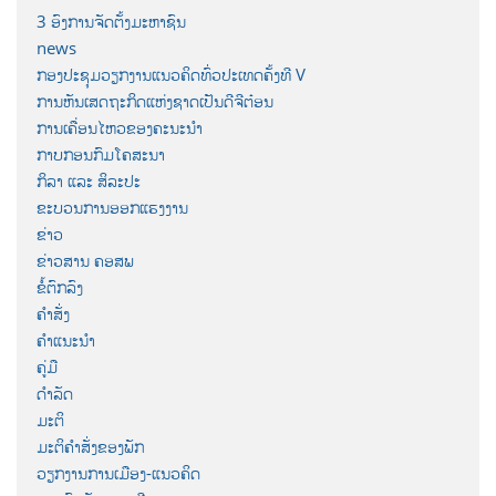
3 ອົງການຈັດຕັ້ງມະຫາຊົນ
news
ກອງປະຊຸມວຽກງານແນວຄິດທົ່ວປະເທດຄັ້ງທີ V
ການຫັນເສດຖະກິດແຫ່ງຊາດເປັນດີຈີຕ໋ອນ
ການເຄື່ອນໄຫວຂອງຄະນະນຳ
ກາບກອນກົມໂຄສະນາ
ກິລາ ແລະ ສິລະປະ
ຂະບວນການອອກແຮງງານ
ຂ່າວ
ຂ່າວສານ ຄອສພ
ຂໍ້ຕົກລົງ
ຄຳສັ່ງ
ຄຳແນະນຳ
ຄູ່ມື
ດຳລັດ
ມະຕິ
ມະຕິຄຳສັ່ງຂອງພັກ
ວຽກງານການເມືອງ-ແນວຄິດ