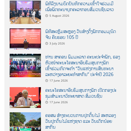
ພິທີລົງນາມບົດບັນທຶກຄວາມເຂົ້າໃຈຮ່ວມມື
ເພື່ອພັດທະນາບຸກຄະລາກອນສື່ມວນຊົນລາວ
5 August 2026
ພິທີສະເຫຼີມສະຫຼອງ ວັນສ້າງຕັ້ງພັກກອມມູນິດ
ຈີນ ຄົບຮອບ 105 ປີ
3 July 2026
ທ່ານ ສາຄອນ ພົມມະລາດ ຄະນະປະຈໍາພັກ, ຮອງ
ຫົວໜ້າຄະນະໂຄສະນາອົບຮົມສູນກາງພັກ
ເຂົ້າຮ່ວມກິດຈະກຳ “ວັນແຫ່ງການສົນທະນາ
ລະຫວ່າງອາລະຍະທຳສາກົນ” ປະຈຳປີ 2026
17 June 2026
ຄະນະໂຄສະນາອົບຮົມສູນກາງພັກ ເປີດກອງປະ
ຊຸມສຳມະນາວິທະຍາສາດ ສຶ່ມວນຊົນ
17 June 2026
ຄອສພ ສ້າງຂະບວນການປູກຕົ້ນໄມ້ ສະຫລອງ
ວັນປູກຕົ້ນໄມ້ແຫ່ງຊາດ ແລະ ວັນເດັກນ້ອຍ
ສາກົນ