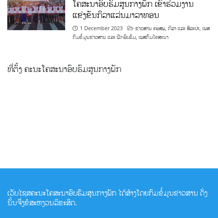
ໂຄສະນາອົບຮົມສູນກາງພັກ ເຂົ້າຮ່ວມງານ
ແຂ່ງຂັນກິລາແລ່ນມາລາທອນ
1 December 2023
ຂ່າວສານ ຄອສພ
,
ກິລາ ແລະ ສິລະປະ
,
ເພສ
ກົມຂໍ້ມູນຂ່າວສານ ແລະ ຝຶກອົບຮົມ
,
ເພສກົມໂຄສະນາ
ທີ່ຕັ້ງ ຄະນະໂຄສະນາອົບຮົມສູນກາງພັກ
ເວັບໄຊສຄະນະໂຄສະນາອົບຮົມສູນກາງພັກ ໄດ້ສ້າງໂດຍກົມຂໍ້ມູນຂ່າວສານ ດັ່ງ
ນັ້ນຈື່ງຂໍສະຫງວນລິຂະສິດ.