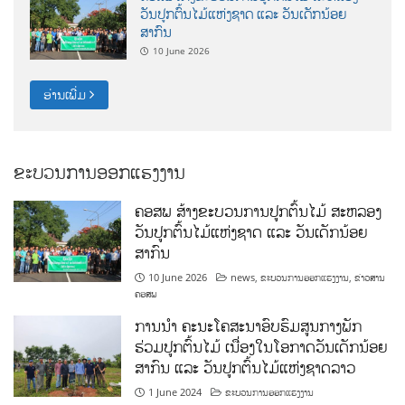
ວັນປູກຕົ້ນໄມ້ແຫ່ງຊາດ ແລະ ວັນເດັກນ້ອຍ
ສາກົນ
10 June 2026
ອ່ານເພີ່ມ
ຂະບວນການອອກແຮງງານ
ຄອສພ ສ້າງຂະບວນການປູກຕົ້ນໄມ້ ສະຫລອງ
ວັນປູກຕົ້ນໄມ້ແຫ່ງຊາດ ແລະ ວັນເດັກນ້ອຍ
ສາກົນ
10 June 2026
news
,
ຂະບວນການອອກແຮງງານ
,
ຂ່າວສານ
ຄອສພ
ການນໍາ ຄະນະໂຄສະນາອົບຮົມສູນກາງພັກ
ຮ່ວມປູກຕົ້ນໄມ້ ເນື່ອງໃນໂອກາດວັນເດັກນ້ອຍ
ສາກົນ ແລະ ວັນປູກຕົ້ນໄມ້ແຫ່ງຊາດລາວ
1 June 2024
ຂະບວນການອອກແຮງງານ