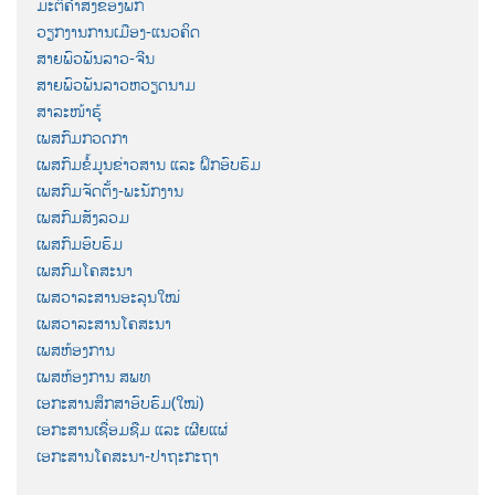
ມະຕິຄຳສັ່ງຂອງພັກ
ວຽກງານການເມືອງ-ແນວຄິດ
ສາຍພົວພັນລາວ-ຈີນ
ສາຍພົວພັນລາວຫວຽດນາມ
ສາລະໜ້າຮູ້
ເພສກົມກວດກາ
ເພສກົມຂໍ້ມູນຂ່າວສານ ແລະ ຝຶກອົບຮົມ
ເພສກົມຈັດຕັ້ງ-ພະນັກງານ
ເພສກົມສັງລວມ
ເພສກົມອົບຮົມ
ເພສກົມໂຄສະນາ
ເພສວາລະສານອະລຸນໃໝ່
ເພສວາລະສານໂຄສະນາ
ເພສຫ້ອງການ
ເພສຫ້ອງການ ສພທ
ເອກະສານສຶກສາອົບຮົມ(ໃໝ່)
ເອກະສານເຊື່ອມຊືມ ແລະ ເຜີຍແຜ່
ເອກະສານໂຄສະນາ-ປາຖະກະຖາ