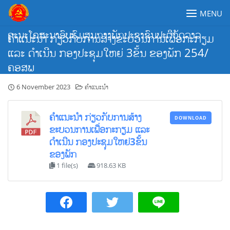
Skip
MENU
to
content
ຄະນະໂຄສະນາອົບຮົມສູນກາງພັກປະຊາຊົນປະຕິວັດລາວ
ຄຳແນະນຳ ກ່ຽວກັບການສ້າງຂະບວນການເພື່ອກະກຽມ
ແລະ ດຳເນີນ ກອງປະຊຸມໃຫຍ່ 3ຂັ້ນ ຂອງພັກ 254/
ຄອສພ
6 November 2023
ຄຳແນະນຳ
ຄຳແນະນຳ ກ່ຽວກັບການສ້າງ
DOWNLOAD
ຂະບວນການເພື່ອກະກຽມ ແລະ
ດຳເນີນ ກອງປະຊຸມໃຫຍ່3ຂັ້ນ
ຂອງພັກ
1 file(s)
918.63 KB