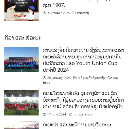
ຕຸລາ 1907.
3 October 2025
ສາລະໜ້າຮູ້
ກິລາ ແລະ ສິລະປະ
ການແຂ່ງຂັນກິລາເຕະບານ ຊິງຂັນສະຫາຍເລຂາ
ຄະນະບໍລິຫານງານ ສູນກາງຊາວໜຸ່ມປະຊາຊົນ
ປະຕິວັດລາວ Lao Youth Union Cup
ປະຈຳປີ 2024
20 January 2025
3 ອົງການຈັດຕັ້ງມະຫາຊົນ
,
ກິລາ ແລະ
ສິລະປະ
ຄະນະໂຄສະນາອົບຮົມສູນກາງພັກ ແລະ ລັດ
ວິສາຫະກິດຖືຮຸ້ນລາວສ້າງຂະບວນການຫຼີ້ນກິລາ
ເຕະບານເພື່ອຕ້ອນຮັບກອງປະຊຸມໃຫຍ່ຂອງຕົນ
17 June 2024
ກິລາ ແລະ ສິລະປະ
ຄະນະນຳ ແລະ ພະນັກງານພາຍໃນຄະນະ