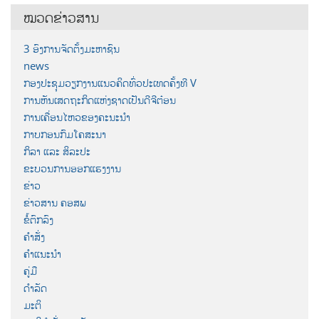
ໝວດຂ່າວສານ
3 ອົງການຈັດຕັ້ງມະຫາຊົນ
news
ກອງປະຊຸມວຽກງານແນວຄິດທົ່ວປະເທດຄັ້ງທີ V
ການຫັນເສດຖະກິດແຫ່ງຊາດເປັນດີຈີຕ໋ອນ
ການເຄື່ອນໄຫວຂອງຄະນະນຳ
ກາບກອນກົມໂຄສະນາ
ກິລາ ແລະ ສິລະປະ
ຂະບວນການອອກແຮງງານ
ຂ່າວ
ຂ່າວສານ ຄອສພ
ຂໍ້ຕົກລົງ
ຄຳສັ່ງ
ຄຳແນະນຳ
ຄູ່ມື
ດຳລັດ
ມະຕິ