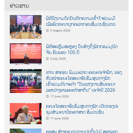
ຂ່າວສານ
ພິທີລົງນາມບົດບັນທຶກຄວາມເຂົ້າໃຈຮ່ວມມື
ເພື່ອພັດທະນາບຸກຄະລາກອນສື່ມວນຊົນລາວ
5 August 2026
ພິທີສະເຫຼີມສະຫຼອງ ວັນສ້າງຕັ້ງພັກກອມມູນິດ
ຈີນ ຄົບຮອບ 105 ປີ
3 July 2026
ທ່ານ ສາຄອນ ພົມມະລາດ ຄະນະປະຈໍາພັກ, ຮອງ
ຫົວໜ້າຄະນະໂຄສະນາອົບຮົມສູນກາງພັກ
ເຂົ້າຮ່ວມກິດຈະກຳ “ວັນແຫ່ງການສົນທະນາ
ລະຫວ່າງອາລະຍະທຳສາກົນ” ປະຈຳປີ 2026
17 June 2026
ຄະນະໂຄສະນາອົບຮົມສູນກາງພັກ ເປີດກອງປະ
ຊຸມສຳມະນາວິທະຍາສາດ ສຶ່ມວນຊົນ
17 June 2026
ຄອສພ ສ້າງຂະບວນການປູກຕົ້ນໄມ້ ສະຫລອງ