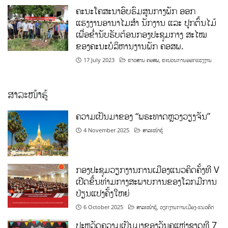
ຄະນະໂຄສະນາອົບຮົມສູນກາງພັກ ອອກ
ແຮງງານອານາໄມສໍາ ນັກງານ ແລະ ປູກຕົ້ນໄມ້
ເພື່ອຂໍ່ານັບຮັບຕ້ອນກອງປະຊຸມກາງ ສະໄໝ
ຂອງຄະນະບໍລິຫານງານພັກ ຄອສພ.
17 July 2023
ຂ່າວສານ ຄອສພ
,
ຂະບວນການອອກແຮງງານ
ສາລະໜ້າຮູ້
ຄວາມເປັນມາຂອງ “ພຣະທາດຫຼວງວຽງຈັນ”
4 November 2025
ສາລະໜ້າຮູ້
ກອງປະຊຸມວຽກງານການເມືອງແນວຄິດຄັ້ງທີ V
ເປີດຂຶ້ນທ່າມກາງສະພາບການຂອງໂລກມີການ
ປ່ຽນແປງຄັ້ງໃຫຍ່
6 October 2025
ສາລະໜ້າຮູ້
,
ວຽກງານການເມືອງ-ແນວຄິດ
ປະຫວັດຄວາມເປັນມາຂອງວັນຄູແຫ່ງຊາດທີ 7