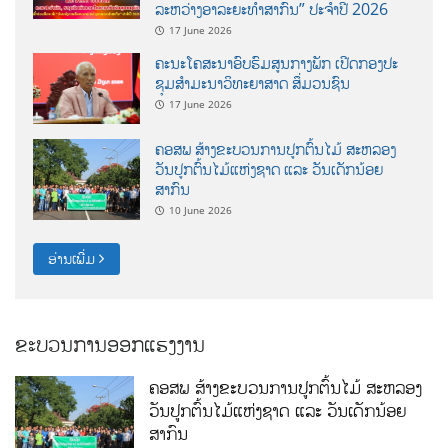
ລະຫວ່າງອາລະຍະທຳສາກົນ” ປະຈຳປີ 2026
17 June 2026
ຄະນະໂຄສະນາອົບຮົມສູນກາງພັກ ເປີດກອງປະ
ຊຸມສຳມະນາວິທະຍາສາດ ສຶ່ມວນຊົນ
17 June 2026
ຄອສພ ສ້າງຂະບວນການປູກຕົ້ນໄມ້ ສະຫລອງ
ວັນປູກຕົ້ນໄມ້ແຫ່ງຊາດ ແລະ ວັນເດັກນ້ອຍ
ສາກົນ
10 June 2026
ອ່ານເພີ່ມ
ຂະບວນການອອກແຮງງານ
ຄອສພ ສ້າງຂະບວນການປູກຕົ້ນໄມ້ ສະຫລອງ
ວັນປູກຕົ້ນໄມ້ແຫ່ງຊາດ ແລະ ວັນເດັກນ້ອຍ
ສາກົນ