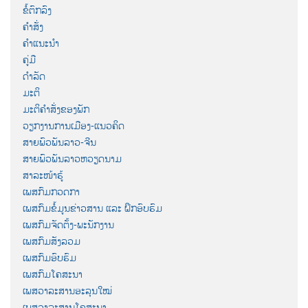
ຂໍ້ຕົກລົງ
ຄຳສັ່ງ
ຄຳແນະນຳ
ຄູ່ມື
ດຳລັດ
ມະຕິ
ມະຕິຄຳສັ່ງຂອງພັກ
ວຽກງານການເມືອງ-ແນວຄິດ
ສາຍພົວພັນລາວ-ຈີນ
ສາຍພົວພັນລາວຫວຽດນາມ
ສາລະໜ້າຮູ້
ເພສກົມກວດກາ
ເພສກົມຂໍ້ມູນຂ່າວສານ ແລະ ຝຶກອົບຮົມ
ເພສກົມຈັດຕັ້ງ-ພະນັກງານ
ເພສກົມສັງລວມ
ເພສກົມອົບຮົມ
ເພສກົມໂຄສະນາ
ເພສວາລະສານອະລຸນໃໝ່
ເພສວາລະສານໂຄສະນາ