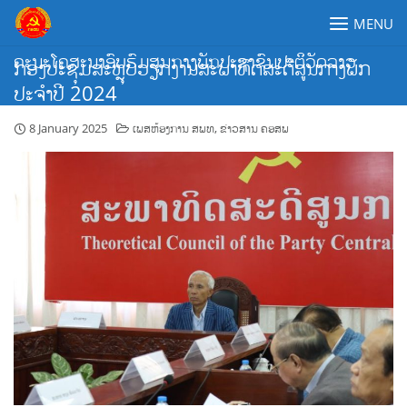
Skip
MENU
to
content
ຄະນະໂຄສະນາອົບຮົມສູນກາງພັກປະຊາຊົນປະຕິວັດລາວ
ກອງປະຊຸມສະຫຼຸບວຽກງານສະພາທິດສະດີສູນກາງພັກ
ປະຈຳປີ 2024
8 January 2025
ເພສຫ້ອງການ ສພທ
,
ຂ່າວສານ ຄອສພ