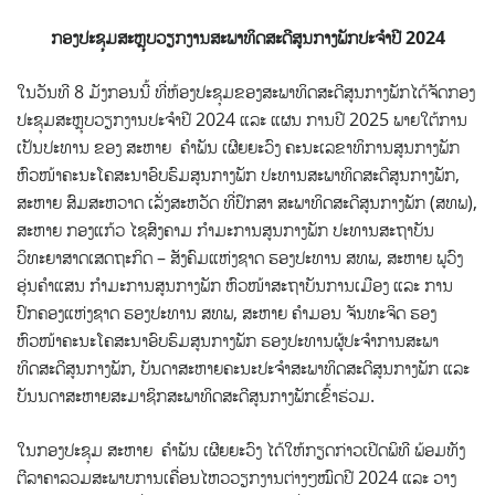
ກອງປະຊຸມສະຫຼຸບວຽກງານສະພາທິດສະດີສູນກາງພັກປະຈຳປີ 2024
ໃນວັນທີ 8 ມັງກອນນີ້ ທີ່ຫ້ອງປະຊຸມຂອງສະພາທິດສະດີສູນກາງພັກໄດ້ຈັດກອງ
ປະຊຸມສະຫຼຸບວຽກງານປະຈຳປີ 2024 ແລະ ແຜນ ການປີ 2025
ພາຍໃຕ້ການ
ເປັນປະທານ ຂອງ ສະຫາຍ ຄຳພັນ ເຜີຍຍະວົງ ຄະນະເລຂາທິການສູນກາງພັກ
ຫົວໜ້າຄະນະໂຄສະນາອົບຮົມສູນກາງພັກ ປະທານສະພາທິດສະດີສູນກາງພັກ,
ສະຫາຍ ສົມສະຫວາດ ເລັ່ງສະຫວັດ ທີ່ປຶກສາ ສະພາທິດສະດີສູນກາງພັກ (ສທພ),
ສະຫາຍ ກອງແກ້ວ ໄຊສົງຄາມ ກຳມະການສູນກາງພັກ ປະທານສະຖາບັນ
ວິທະຍາສາດເສດຖະກິດ – ສັງຄົມແຫ່ງຊາດ ຮອງປະທານ ສທພ, ສະຫາຍ ພູວົງ
ອຸ່ນຄຳແສນ ກຳມະການສູນກາງພັກ ຫົວໜ້າສະຖາບັນການເມືອງ ແລະ ການ
ປົກຄອງແຫ່ງຊາດ ຮອງປະທານ ສທພ, ສະຫາຍ ຄຳມອນ ຈັນທະຈິດ ຮອງ
ຫົວໜ້າຄະນະໂຄສະນາອົບຮົມສູນກາງພັກ ຮອງປະທານຜູ້ປະຈຳການສະພາ
ທິດສະດີສູນກາງພັກ, ບັນດາສະຫາຍຄະນະປະຈໍາສະພາທິດສະດີສູນກາງພັກ ແລະ
ບັນນດາສະຫາຍສະມາຊິກສະພາທິດສະດີສູນກາງພັກເຂົ້າຮ່ວມ.
ໃນກອງປະຊຸມ ສະຫາຍ ຄຳພັນ ເຜີຍຍະວົງ ໄດ້ໃຫ້ກຽດກ່າວເປີດພິທີ ພ້ອມທັງ
ຕີລາຄາລວມສະພາບການເຄື່ອນໄຫວວຽກງານຕ່າງໆໝົດປີ 2024 ແລະ ວາງ