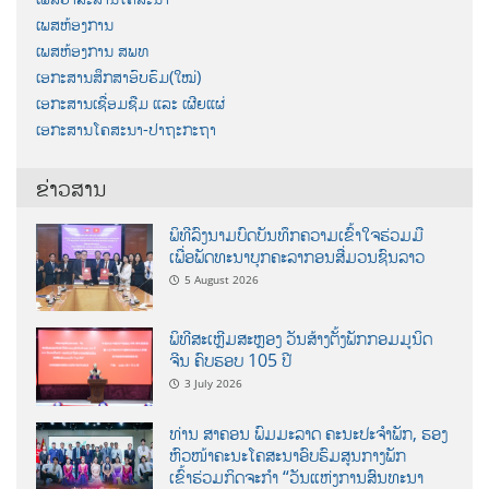
ເພສຫ້ອງການ
ເພສຫ້ອງການ ສພທ
ເອກະສານສຶກສາອົບຮົມ(ໃໝ່)
ເອກະສານເຊື່ອມຊືມ ແລະ ເຜີຍແຜ່
ເອກະສານໂຄສະນາ-ປາຖະກະຖາ
ຂ່າວສານ
ພິທີລົງນາມບົດບັນທຶກຄວາມເຂົ້າໃຈຮ່ວມມື
ເພື່ອພັດທະນາບຸກຄະລາກອນສື່ມວນຊົນລາວ
5 August 2026
ພິທີສະເຫຼີມສະຫຼອງ ວັນສ້າງຕັ້ງພັກກອມມູນິດ
ຈີນ ຄົບຮອບ 105 ປີ
3 July 2026
ທ່ານ ສາຄອນ ພົມມະລາດ ຄະນະປະຈໍາພັກ, ຮອງ
ຫົວໜ້າຄະນະໂຄສະນາອົບຮົມສູນກາງພັກ
ເຂົ້າຮ່ວມກິດຈະກຳ “ວັນແຫ່ງການສົນທະນາ