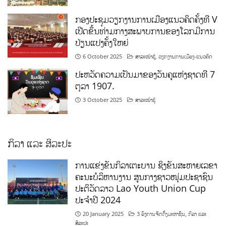
ກອງປະຊຸມວຽກງານການເມືອງແນວຄິດຄັ້ງທີ V
ເປີດຂຶ້ນທ່າມກາງສະພາບການຂອງໂລກມີການ
ປ່ຽນແປງຄັ້ງໃຫຍ່
6 October 2025
ສາລະໜ້າຮູ້
,
ວຽກງານການເມືອງ-ແນວຄິດ
ປະຫວັດຄວາມເປັນມາຂອງວັນຄູແຫ່ງຊາດທີ 7
ຕຸລາ 1907.
3 October 2025
ສາລະໜ້າຮູ້
ກິລາ ແລະ ສິລະປະ
ການແຂ່ງຂັນກິລາເຕະບານ ຊິງຂັນສະຫາຍເລຂາ
ຄະນະບໍລິຫານງານ ສູນກາງຊາວໜຸ່ມປະຊາຊົນ
ປະຕິວັດລາວ Lao Youth Union Cup
ປະຈຳປີ 2024
20 January 2025
3 ອົງການຈັດຕັ້ງມະຫາຊົນ
,
ກິລາ ແລະ
ສິລະປະ