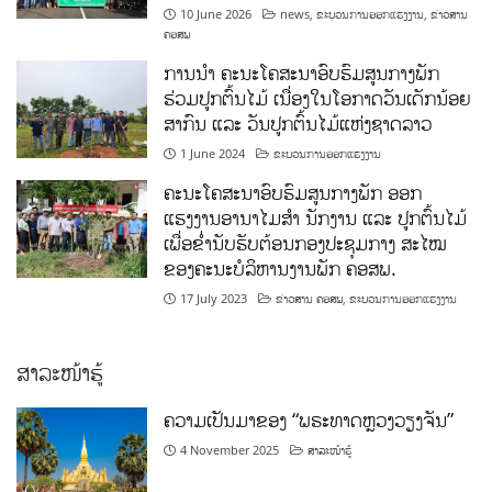
10 June 2026
news
,
ຂະບວນການອອກແຮງງານ
,
ຂ່າວສານ
ຄອສພ
ການນໍາ ຄະນະໂຄສະນາອົບຮົມສູນກາງພັກ
ຮ່ວມປູກຕົ້ນໄມ້ ເນື່ອງໃນໂອກາດວັນເດັກນ້ອຍ
ສາກົນ ແລະ ວັນປູກຕົ້ນໄມ້ແຫ່ງຊາດລາວ
1 June 2024
ຂະບວນການອອກແຮງງານ
ຄະນະໂຄສະນາອົບຮົມສູນກາງພັກ ອອກ
ແຮງງານອານາໄມສໍາ ນັກງານ ແລະ ປູກຕົ້ນໄມ້
ເພື່ອຂໍ່ານັບຮັບຕ້ອນກອງປະຊຸມກາງ ສະໄໝ
ຂອງຄະນະບໍລິຫານງານພັກ ຄອສພ.
17 July 2023
ຂ່າວສານ ຄອສພ
,
ຂະບວນການອອກແຮງງານ
ສາລະໜ້າຮູ້
ຄວາມເປັນມາຂອງ “ພຣະທາດຫຼວງວຽງຈັນ”
4 November 2025
ສາລະໜ້າຮູ້