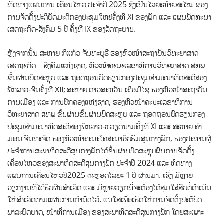
ທິດທາງແຜນການ ເຄື່ອນໄຫວ ປະຈຳປີ 2025 ຊຶ່ງເປັນໄລຍະທ້າຍສະໄໝ ຂອງ
ການຈັດຕັ້ງປະຕິບັດມະຕິກອງປະຊຸມໃຫຍ່ຄັ້ງທີ XI ຂອງພັກ ແລະ ແຜນພັດທະນາ
ເສດຖະກິດ-ສັງຄົມ 5 ປີ ຄັ້ງທີ IX ຂອງລັດຖະບານ.
ຫຼັງຈາກນັ້ນ ສະຫາຍ ກິແກ້ວ ຈັນທະບູຣີ ຮອງຫົວໜ້າສະຖາບັນວິທະຍາສາດ
ເສດຖະກິດ – ສັງຄົມແຫ່ງຊາດ, ຫົວໜ້າຄະນະເລຂາທິການວິທະຍາສາດ ສທພ
ຂຶ້ນຜ່ານບົດສະຫຼຸບ ແລະ ຖອດຖອນບົດຮຽນກອງປະຊຸມສຳມະນາທິດສະດີສອງ
ພັກລາວ-ຈີນຄັ້ງທີ XII; ສະຫາຍ ດາວສະຫວັນ ເຄືອມີໄຊ ຮອງຫົວໜ້າສະຖາບັນ
ການເມືອງ ແລະ ການປົກຄອງແຫ່ງຊາດ, ຮອງຫົວໜ້າຄະນະເລຂາທິການ
ວິທະຍາສາດ ສທພ ຂຶ້ນຜ່ານຂຶ້ນຜ່ານບົດສະຫຼຸບ ແລະ ຖອດຖອນບົດຮຽນກອງ
ປະຊຸມສຳມະນາທິດສະດີສອງພັກລາວ-ຫວຽດນາມຄັ້ງທີ XI ແລະ ສະຫາຍ ຄຳ
ມອນ ຈັນທະຈິດ ຮອງຫົວໜ້າຄະນະໂຄສະນາອົບຮົມສູນກາງພັກ, ຮອງປະທານຜູ້
ປະຈຳການສະພາທິດສະດີສູນກາງພັກໄດ້ຂຶ້ນຜ່ານບົດສະຫຼຸບຜົນການຈັດຕັ້ງ
ເຄື່ອນໄຫວຂອງສະພາທິດສະດີສູນກາງພັກ ປະຈຳປີ 2024 ແລະ ທິດທາງ
ແຜນການເຄື່ອນໄຫວປີ2025 ຕະຫຼອດໄລຍະ 1 ປີ ຜ່ານມາ. ເຊິ່ງ ມີຫຼາຍ
ວຽກງານທີ່ໄດ້ຮັບຜົນສຳເລັດ ແລະ ມີຫຼາຍວຽກທີ່ຈະຕ້ອງໄດ້ສຸມໃສ່ສືບຕໍ່ດຳເນີນ
ໃຫ້ສຳເລັດຕາມແຜນການກຳນົດໄວ້. ແນໃສ່ເພື່ອເຮັດໃຫ້ການຈັດຕັ້ງປະຕິບັດ
ພາລະບົດບາດ, ໜ້າທີ່ການເມືອງ ຂອງສະພາທິດສະດີສູນກາງພັກ ໂດຍສະເພາະ