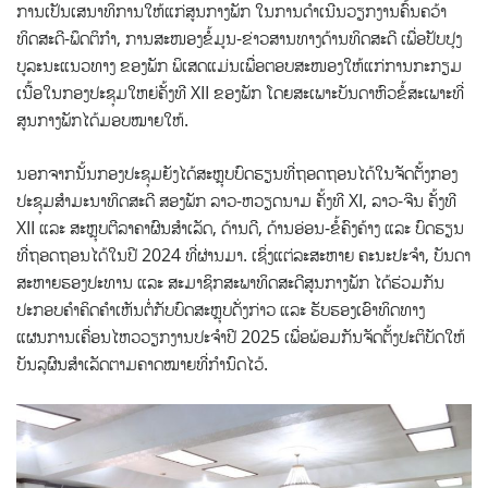
ການເປັນເສນາທິການໃຫ້ແກ່ສູນກາງພັກ ໃນການດຳເນີນວຽກງານຄົ້ນຄວ້າ
ທິດສະດີ-ພຶດຕິກຳ, ການສະໜອງຂໍ້ມູນ-ຂ່າວສານທາງດ້ານທິດສະດີ ເພື່ອປັບປຸງ
ບູລະນະແນວທາງ ຂອງພັກ ພິເສດແມ່ນເພື່ອຕອບສະໜອງໃຫ້ແກ່ການກະກຽມ
ເນື້ອໃນກອງປະຊຸມໃຫຍ່ຄັ້ງທີ XII ຂອງພັກ ໂດຍສະເພາະບັນດາຫົວຂໍ້ສະເພາະທີ່
ສູນກາງພັກໄດ້ມອບໝາຍໃຫ້.
ນອກຈາກນັ້ນກອງປະຊຸມຍັງໄດ້ສະຫຼຸບບົດຮຽນທີ່ຖອດຖອນໄດ້ໃນຈັດຕັ້ງກອງ
ປະຊຸມສຳມະນາທິດສະດີ ສອງພັກ ລາວ-ຫວຽດນາມ ຄັ້ງທີ XI, ລາວ-ຈີນ ຄັ້ງທີ
XII ແລະ ສະຫຼຸບຕີລາຄາຜົນສຳເລັດ, ດ້ານດີ, ດ້ານອ່ອນ-ຂໍ້ຄົງຄ້າງ ແລະ ບົດຮຽນ
ທີ່ຖອດຖອນໄດ້ໃນປີ 2024 ທີ່ຜ່ານມາ. ເຊິ່ງແຕ່ລະສະຫາຍ ຄະນະປະຈຳ, ບັນດາ
ສະຫາຍຮອງປະທານ ແລະ ສະມາຊິກສະພາທິດສະດີສູນກາງພັກ ໄດ້ຮ່ວມກັນ
ປະກອບຄຳຄິດຄຳເຫັນຕໍ່ກັບບົດສະຫຼຸບດັ່ງກ່າວ ແລະ ຮັບຮອງເອົາທິດທາງ
ແຜນການເຄື່ອນໄຫວວຽກງານປະຈຳປີ 2025 ເພື່ອພ້ອມກັນຈັດຕັ້ງປະຕິບັດໃຫ້
ບັນລຸຜົນສຳເລັດຕາມຄາດໝາຍທີ່ກຳນົດໄວ້.