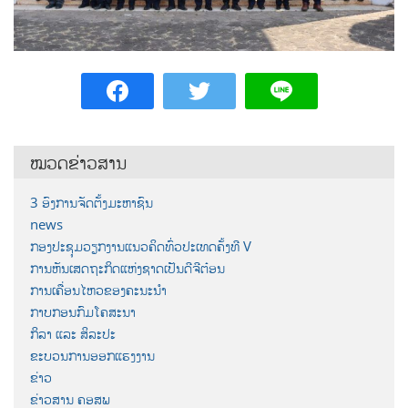
ໝວດຂ່າວສານ
3 ອົງການຈັດຕັ້ງມະຫາຊົນ
news
ກອງປະຊຸມວຽກງານແນວຄິດທົ່ວປະເທດຄັ້ງທີ V
ການຫັນເສດຖະກິດແຫ່ງຊາດເປັນດີຈີຕ໋ອນ
ການເຄື່ອນໄຫວຂອງຄະນະນຳ
ກາບກອນກົມໂຄສະນາ
ກິລາ ແລະ ສິລະປະ
ຂະບວນການອອກແຮງງານ
ຂ່າວ
ຂ່າວສານ ຄອສພ