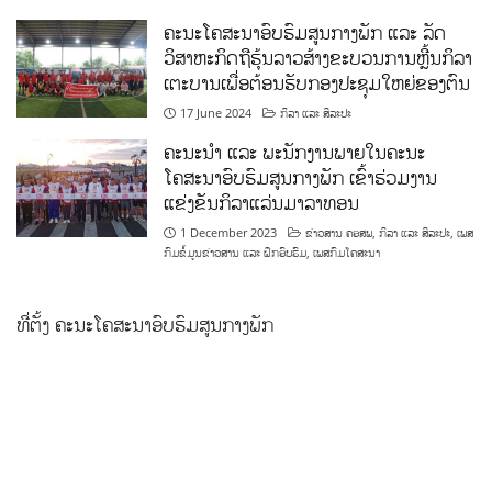
ຄະນະໂຄສະນາອົບຮົມສູນກາງພັກ ແລະ ລັດ
ວິສາຫະກິດຖືຮຸ້ນລາວສ້າງຂະບວນການຫຼີ້ນກິລາ
ເຕະບານເພື່ອຕ້ອນຮັບກອງປະຊຸມໃຫຍ່ຂອງຕົນ
17 June 2024
ກິລາ ແລະ ສິລະປະ
ຄະນະນຳ ແລະ ພະນັກງານພາຍໃນຄະນະ
ໂຄສະນາອົບຮົມສູນກາງພັກ ເຂົ້າຮ່ວມງານ
ແຂ່ງຂັນກິລາແລ່ນມາລາທອນ
1 December 2023
ຂ່າວສານ ຄອສພ
,
ກິລາ ແລະ ສິລະປະ
,
ເພສ
ກົມຂໍ້ມູນຂ່າວສານ ແລະ ຝຶກອົບຮົມ
,
ເພສກົມໂຄສະນາ
ທີ່ຕັ້ງ ຄະນະໂຄສະນາອົບຮົມສູນກາງພັກ