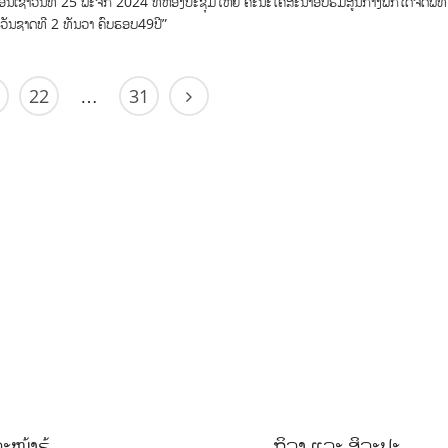
ນເຊົ້າວັນທີ 25 ພະຈິກ 2024 ທີ່ຫ້ອງປະຊຸມໃຫຍ່ ຄະນະໂຄສະນາອົບຮົມສູນກາງພັກໄດ້ຈັດພິທີ
ວັນຊາດທີ 2 ທັນວາ ຄົບຮອບ49ປີ”
22
31
…
ະໜ້າຮູ້
ກິລາ ແລະ ສິລະປະ