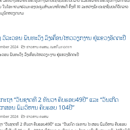
 ລະຫວ່າງສະພາທິດສະດີສູນກາງພັກປະ​ຊາ​ຊົນ​ປະ​ຕິ​ວັດລາວ ແລະສະ​ພາ​ທິດ​ສະ​ດີ​ສູນ​ກາງ​ພັກ​ກອມ​ມ
ໃນໂອກາດມາຮ່ວມກອງ​ປະ​ຊຸມສໍາມະນາທິດສະດີ ຄັ້ງ​ທີ XI ລະຫວ່າງພັກປະຊາຊົນປະຕິວັດລາວ
ມມູນິດຫວຽດນາມ
ງ ວິລະວອນ ພັນທະວົງ ລົງເຄື່ອນໄຫວວຽກງານ ຢູ່ແຂວງອັດຕະປື
ember 2024
ຂ່າວສານ ຄອສພ
,
ເພສກົມກວດກາ
ລະວອນ ພັນທະວົງ ລົງເຄື່ອນໄຫວວຽກງານ ຢູ່ແຂວງອັດຕະປື
ະກະຖາ “ວັນຊາດທີ 2 ທັນວາ ຄົບຮອບ49ປີ” ແລະ “ວັນເກີດ
ໄກສອນ ພົມວິຫານ ຄົບຮອບ 104ປີ”
ember 2024
ຂ່າວສານ ຄອສພ
ຖາ “ວັນຊາດທີ 2 ທັນວາ ຄົບຮອບ49ປີ” ແລະ “ວັນເກີດ ປະທານ ໄກສອນ ພົມວິຫານ ຄົບຮອບ