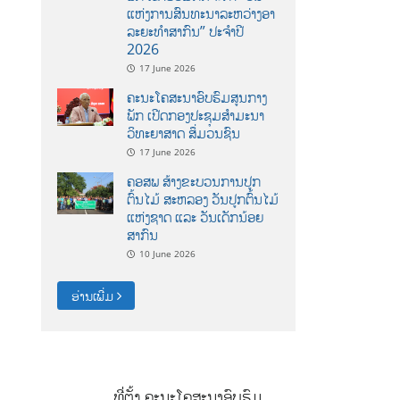
ແຫ່ງການສົນທະນາລະຫວ່າງອາ
ລະຍະທຳສາກົນ” ປະຈຳປີ
2026
17 June 2026
ຄະນະໂຄສະນາອົບຮົມສູນກາງ
ພັກ ເປີດກອງປະຊຸມສຳມະນາ
ວິທະຍາສາດ ສຶ່ມວນຊົນ
17 June 2026
ຄອສພ ສ້າງຂະບວນການປູກ
ຕົ້ນໄມ້ ສະຫລອງ ວັນປູກຕົ້ນໄມ້
ແຫ່ງຊາດ ແລະ ວັນເດັກນ້ອຍ
ສາກົນ
10 June 2026
ອ່ານເພີ່ມ
ທີ່ຕັ້ງ ຄະນະໂຄສະນາອົບຮົມ