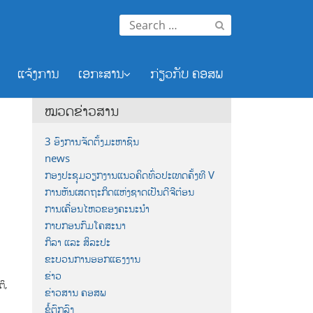
Search
for:
ແຈ້ງການ
ເອກະສານ
ກ່ຽວກັບ ຄອສພ
ໝວດຂ່າວສານ
3 ອົງການຈັດຕັ້ງມະຫາຊົນ
news
ກອງປະຊຸມວຽກງານແນວຄິດທົ່ວປະເທດຄັ້ງທີ V
ການຫັນເສດຖະກິດແຫ່ງຊາດເປັນດີຈີຕ໋ອນ
ການເຄື່ອນໄຫວຂອງຄະນະນຳ
ກາບກອນກົມໂຄສະນາ
ກິລາ ແລະ ສິລະປະ
ຂະບວນການອອກແຮງງານ
ຂ່າວ
ິ,
ຂ່າວສານ ຄອສພ
ຂໍ້ຕົກລົງ