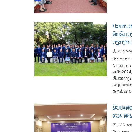
ປະທານສະ
ອົບຮົມວ
ວຽກງານໂ
27 Nov
ປະທານສະຫະພ
“ການສ້າງຄວ
ພະຈິກ2024, 
ເຂັ້ມແຂງວຽ
ຮອງປະທານຄະ
ສະຫະພັນກຳ
ພົບປະສອງ
ແລະ ສະ​ພ
27 Nov