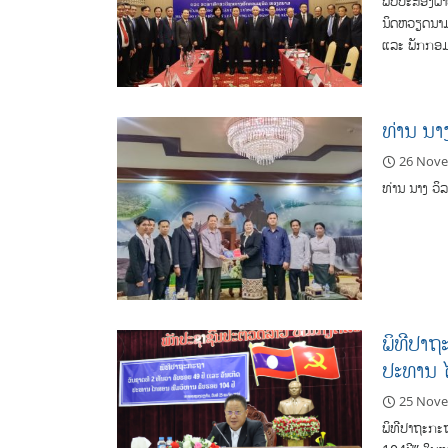
ພົບປະສອງຝ່າຍ
ນິດຫວຽດນາມ 
ແລະ ພັກກອ
ທ່ານ ນາ
26 Nov
ທ່ານ ນາງ ວິ
ພິທີປາຖ
ປະທານ 
25 Nov
ພິທີປາຖະກະ