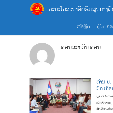
Skip
ຄະນະໂຄສະນາອົບຮົມສູນກາງພັ
to
content
ໜ້າຫຼັກ
ຮູ້ຈັກ ຄ
ຄອນສະຫວັນ ຄອນ
ທ່ານ ນ.
ພັກ ເຄື
29 Nov
ເພື່ອຕິດຕາມ
ທັງມີການຫັນປ