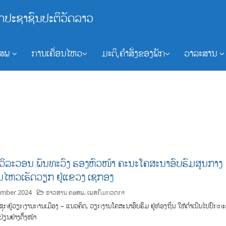
ກປະຊາຊົນປະຕິວັດລາວ
ອສພ
ການເຄື່ອນໄຫວ
ມະຕິ,ຄຳສັ່ງຂອງພັກ
ວາລະສານ
 ວິລະວອນ ພັນທະວົງ ຮອງຫົວໜ້າ ຄະນະໂຄສະນາອົບຮົມສູນກາງ
່ອນໄຫວເຮັດວຽກ ຢູ່ແຂວງ ເຊກອງ
ember 2024
ຂ່າວສານ ຄອສພ
,
ເພສກົມກວດກາ
, ຊຸກຍູ້ວຽກງານການເມືອງ – ແນວຄິດ, ວຽກງານໂຄສະນາອົບຮົມ ຢູ່ທ້ອງຖິ່ນ ໃຫ້ດໍາເນີນໄປປົກກະຕ
່ຽນຢ່າງຕັ້ງໜ້າ