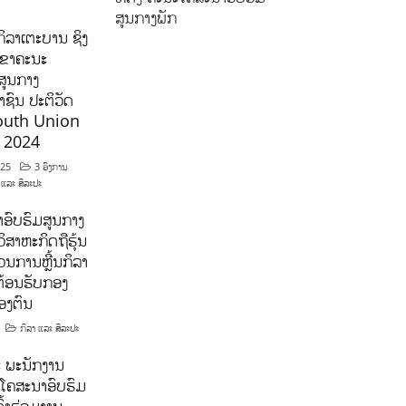
ສູນກາງພັກ
ິລາເຕະບານ ຊິງ
ລຂາຄະນະ
ສູນກາງ
ຊົນ ປະຕິວັດ
outh Union
ີ 2024
025
3 ອົງການ
 ແລະ ສິລະປະ
ອົບຮົມສູນກາງ
ິສາຫະກິດຖືຮຸ້ນ
ນການຫຼີ້ນກິລາ
ຕ້ອນຮັບກອງ
ອງຕົນ
ກິລາ ແລະ ສິລະປະ
 ພະນັກງານ
ໂຄສະນາອົບຮົມ