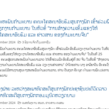
ຫະພັນກຳມະບານ ຄະນະໂຄສະນາອົບຮົມສູນກາງພັກ ເຂົ້າຮ່ວມຝ
ຽກງານກຳມະບານ ໃນຫົວຂໍ້ “ການສ້າງຄວາມເຂັ້ມແຂງໃຫ້
ຄສະນາອົບຮົມ ແລະ ຂ່າວສານ ຂອງກໍາມະບານຈີນ”
ember 2024
3 ອົງການຈັດຕັ້ງມະຫາຊົນ
ັນກຳມະບານ ຄະນະໂຄສະນາອົບຮົມສູນກາງພັກ ເຂົ້າຮ່ວມຝຶກອົບຮົມວຽກງານກຳມະບານ ໃນຫົວຂ
າມເຂັ້ມແຂງໃຫ້ວຽກງານໂຄສະນາອົບຮົມ ແລະ ຂ່າວສານ ຂອງກໍາມະບານຈີນ” ໃນວັນທີ 25
ຄະນະຜູ້ແທນສະຫະພັນກຳມະບານລາວ ໄດ້ເຂົ້າຮ່ວມຝຶກອົບຮົມຢູ່ທີ່ ສປ ຈີນ ໃນຫົວຂໍ້ “ສ້າງຄວາ
ກງານກຳມະບານໂຄສະນາອົບຮົມ ແລະ ວຽກງານຂ່າວສານ” ນຳໂດຍທ່ານ ນາງ ອາລິຍາວັນ ອັກຄະວົ
ນະບໍລິຫານງານສູນກາງສະຫະພັນກຳມະບານລາວ, ທ່ານ ວັນຕຸລາ ຣັກນຸດ ກຳມະການພັກ,ປະທາ
ມະບານ
ຝ່າຍ ລະຫວ່າງສະພາທິດສະດີສູນກາງພັກປະ​ຊາ​ຊົນ​ປະ​ຕິ​ວັດລາວ
າ​ທິດ​ສະ​ດີ​ສູນ​ກາງ​ພັກ​ກອມ​ມູ​ນິດຫວຽດນາມ
ember 2024
ເພສຫ້ອງການ ສພທ
,
ຂ່າວສານ ຄອສພ