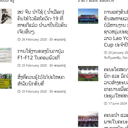
ສປ ຈີນ ນໍາໃຊ້ ( ນໍ້າເລືອດ)
ການແຂ່ງຂັນກ
ຄົນໄຂ້ໄວຣັສໂຄວິດ-19 ທີ່
ຂັນສະຫາຍເ
ຫາຍດີແລ້ວ ນໍາມາປິ່ນປົວຄົນ
ບໍລິຫານງານ 
ເຈັບອື່ນໆ.
ຊາວໜຸ່ມປະຊາ
ລາວ Lao Y
26 February 2020
ສາລະໜ້າຮູ້
Cup ປະຈຳປ
ການໃຊ້ງານຂອງບັນດາປຸ່ມ
20 January 2
F1-F12 ໃນຄອມພິວເຕີ
ຈັດຕັ້ງມະຫາຊົນ
,
ກິລາ
25 February 2020
ສາລະໜ້າຮູ້
ຄະນະໂຄສະນາ
ພັກ ແລະ ລັດວ
ສີ່ງທີ່ຄວນຮູ້ໄວ້ໄດ້ປະໂຫຍດ
ລາວສ້າງຂະບວ
ສຳລັບນັກຂັບຂີ່
ເຕະບານເພື່ອ
25 February 2020
ສາລະໜ້າຮູ້
ປະຊຸມໃຫຍ່ຂ
17 June 2024
ຄະນະນຳ ແລະ
ພາຍໃນຄະນະ