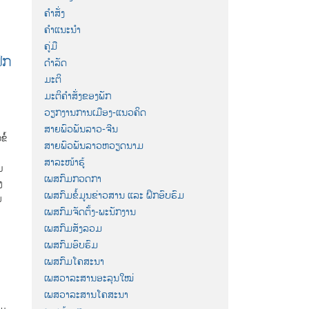
ຄຳສັ່ງ
ຄຳແນະນຳ
ຄູ່ມື
ຶກ
ດຳລັດ
ມະຕິ
ມະຕິຄຳສັ່ງຂອງພັກ
ວຽກງານການເມືອງ-ແນວຄິດ
ສາຍພົວພັນລາວ-ຈີນ
ໍ້
ສາຍພົວພັນລາວຫວຽດນາມ
ສາລະໜ້າຮູ້
ມ
ເພສກົມກວດກາ
ງ
ເພສກົມຂໍ້ມູນຂ່າວສານ ແລະ ຝຶກອົບຮົມ
ນ
ເພສກົມຈັດຕັ້ງ-ພະນັກງານ
ເພສກົມສັງລວມ
ເພສກົມອົບຮົມ
ເພສກົມໂຄສະນາ
ເພສວາລະສານອະລຸນໃໝ່
ເພສວາລະສານໂຄສະນາ