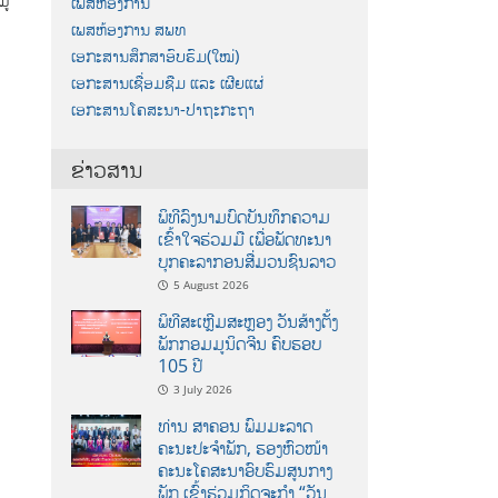
ູ​
ເພສຫ້ອງການ
ເພສຫ້ອງການ ສພທ
ເອກະສານສຶກສາອົບຮົມ(ໃໝ່)
ເອກະສານເຊື່ອມຊືມ ແລະ ເຜີຍແຜ່
ເອກະສານໂຄສະນາ-ປາຖະກະຖາ
ຂ່າວສານ
ພິທີລົງນາມບົດບັນທຶກຄວາມ
ເຂົ້າໃຈຮ່ວມມື ເພື່ອພັດທະນາ
ບຸກຄະລາກອນສື່ມວນຊົນລາວ
5 August 2026
ພິທີສະເຫຼີມສະຫຼອງ ວັນສ້າງຕັ້ງ
ພັກກອມມູນິດຈີນ ຄົບຮອບ
105 ປີ
3 July 2026
ທ່ານ ສາຄອນ ພົມມະລາດ
ຄະນະປະຈໍາພັກ, ຮອງຫົວໜ້າ
ຄະນະໂຄສະນາອົບຮົມສູນກາງ
ພັກ ເຂົ້າຮ່ວມກິດຈະກຳ “ວັນ