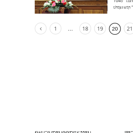
104ປີ” ໃນຕອ
ປາຖະກະຖາ “
1
18
19
21
…
20
ຂະບວນການອອກແຮງງານ
ສາລ