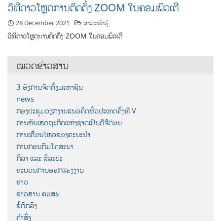
ວິທີດາວໂຫຼດການຕິດຕັ້ງ ZOOM ໃນຄອມພິວເຕີ
28 December 2021
ສາລະໜ້າຮູ້
ວິທີດາວໂຫຼດການຕິດຕັ້ງ ZOOM ໃນຄອມພິວເຕີ
ໝວດຂ່າວສານ
3 ອົງການຈັດຕັ້ງມະຫາຊົນ
news
ກອງປະຊຸມວຽກງານແນວຄິດທົ່ວປະເທດຄັ້ງທີ V
ການຫັນເສດຖະກິດແຫ່ງຊາດເປັນດີຈີຕ໋ອນ
ການເຄື່ອນໄຫວຂອງຄະນະນຳ
ກາບກອນກົມໂຄສະນາ
ກິລາ ແລະ ສິລະປະ
ຂະບວນການອອກແຮງງານ
ຂ່າວ
ຂ່າວສານ ຄອສພ
ຂໍ້ຕົກລົງ
ຄຳສັ່ງ