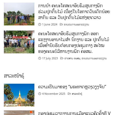
ການນໍາ ຄະນະໂຄສະນາອົບຮົມສູນກາງພັກ
ຮ່ວມປູກຕົ້ນໄມ້ ເນື່ອງໃນໂອກາດວັນເດັກນ້ອຍ
ສາກົນ ແລະ ວັນປູກຕົ້ນໄມ້ແຫ່ງຊາດລາວ
1 June 2024
ຂະບວນການອອກແຮງງານ
ຄະນະໂຄສະນາອົບຮົມສູນກາງພັກ ອອກ
ແຮງງານອານາໄມສໍາ ນັກງານ ແລະ ປູກຕົ້ນໄມ້
ເພື່ອຂໍ່ານັບຮັບຕ້ອນກອງປະຊຸມກາງ ສະໄໝ
ຂອງຄະນະບໍລິຫານງານພັກ ຄອສພ.
17 July 2023
ຂ່າວສານ ຄອສພ
,
ຂະບວນການອອກແຮງງານ
ສາລະໜ້າຮູ້
ຄວາມເປັນມາຂອງ “ພຣະທາດຫຼວງວຽງຈັນ”
4 November 2025
ສາລະໜ້າຮູ້
ກອງປະຊຸມວຽກງານການເມືອງແນວຄິດຄັ້ງທີ V