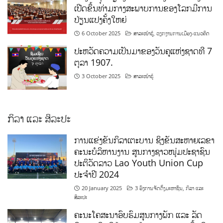
ເປີດຂຶ້ນທ່າມກາງສະພາບການຂອງໂລກມີການ
ປ່ຽນແປງຄັ້ງໃຫຍ່
6 October 2025
ສາລະໜ້າຮູ້
,
ວຽກງານການເມືອງ-ແນວຄິດ
ປະຫວັດຄວາມເປັນມາຂອງວັນຄູແຫ່ງຊາດທີ 7
ຕຸລາ 1907.
3 October 2025
ສາລະໜ້າຮູ້
ກິລາ ແລະ ສິລະປະ
ການແຂ່ງຂັນກິລາເຕະບານ ຊິງຂັນສະຫາຍເລຂາ
ຄະນະບໍລິຫານງານ ສູນກາງຊາວໜຸ່ມປະຊາຊົນ
ປະຕິວັດລາວ Lao Youth Union Cup
ປະຈຳປີ 2024
20 January 2025
3 ອົງການຈັດຕັ້ງມະຫາຊົນ
,
ກິລາ ແລະ
ສິລະປະ
ຄະນະໂຄສະນາອົບຮົມສູນກາງພັກ ແລະ ລັດ