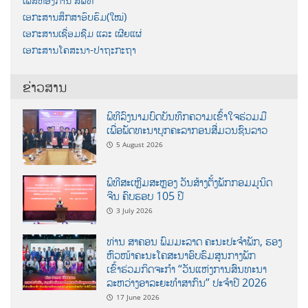
ເພສຫ້ອງການ ສພທ
ເອກະສານສຶກສາອົບຮົມ(ໃໝ່)
ເອກະສານເຊື່ອມຊືມ ແລະ ເຜີຍແຜ່
ເອກະສານໂຄສະນາ-ປາຖະກະຖາ
ຂ່າວສານ
ພິທີລົງນາມບົດບັນທຶກຄວາມເຂົ້າໃຈຮ່ວມມື
ເພື່ອພັດທະນາບຸກຄະລາກອນສື່ມວນຊົນລາວ
5 August 2026
ພິທີສະເຫຼີມສະຫຼອງ ວັນສ້າງຕັ້ງພັກກອມມູນິດ
ຈີນ ຄົບຮອບ 105 ປີ
3 July 2026
ທ່ານ ສາຄອນ ພົມມະລາດ ຄະນະປະຈໍາພັກ, ຮອງ
ຫົວໜ້າຄະນະໂຄສະນາອົບຮົມສູນກາງພັກ
ເຂົ້າຮ່ວມກິດຈະກຳ “ວັນແຫ່ງການສົນທະນາ
ລະຫວ່າງອາລະຍະທຳສາກົນ” ປະຈຳປີ 2026
17 June 2026