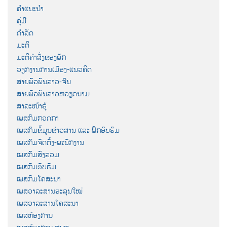
ຄຳແນະນຳ
ຄູ່ມື
ດຳລັດ
ມະຕິ
ມະຕິຄຳສັ່ງຂອງພັກ
ວຽກງານການເມືອງ-ແນວຄິດ
ສາຍພົວພັນລາວ-ຈີນ
ສາຍພົວພັນລາວຫວຽດນາມ
ສາລະໜ້າຮູ້
ເພສກົມກວດກາ
ເພສກົມຂໍ້ມູນຂ່າວສານ ແລະ ຝຶກອົບຮົມ
ເພສກົມຈັດຕັ້ງ-ພະນັກງານ
ເພສກົມສັງລວມ
ເພສກົມອົບຮົມ
ເພສກົມໂຄສະນາ
ເພສວາລະສານອະລຸນໃໝ່
ເພສວາລະສານໂຄສະນາ
ເພສຫ້ອງການ