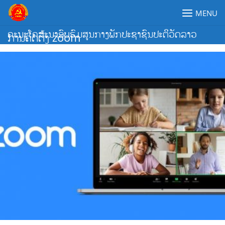
Skip
MENU
to
content
ຄະນະໂຄສະນາອົບຮົມສູນກາງພັກປະຊາຊົນປະຕິວັດລາວ
ການຄິດຕັ້ງ zoom