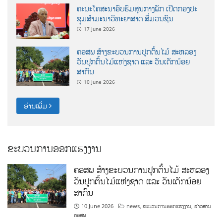
ຄະນະໂຄສະນາອົບຮົມສູນກາງພັກ ເປີດກອງປະ
ຊຸມສຳມະນາວິທະຍາສາດ ສຶ່ມວນຊົນ
17 June 2026
ຄອສພ ສ້າງຂະບວນການປູກຕົ້ນໄມ້ ສະຫລອງ
ວັນປູກຕົ້ນໄມ້ແຫ່ງຊາດ ແລະ ວັນເດັກນ້ອຍ
ສາກົນ
10 June 2026
ອ່ານເພີ່ມ
ຂະບວນການອອກແຮງງານ
ຄອສພ ສ້າງຂະບວນການປູກຕົ້ນໄມ້ ສະຫລອງ
ວັນປູກຕົ້ນໄມ້ແຫ່ງຊາດ ແລະ ວັນເດັກນ້ອຍ
ສາກົນ
10 June 2026
news
,
ຂະບວນການອອກແຮງງານ
,
ຂ່າວສານ
ຄອສພ