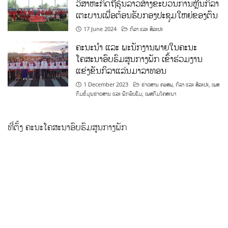
ວິສາຫະກິດຖືຮຸ້ນລາວສ້າງຂະບວນການຫຼີ້ນກິລາ
ເຕະບານເພື່ອຕ້ອນຮັບກອງປະຊຸມໃຫຍ່ຂອງຕົນ
17 June 2024
ກິລາ ແລະ ສິລະປະ
ຄະນະນຳ ແລະ ພະນັກງານພາຍໃນຄະນະ
ໂຄສະນາອົບຮົມສູນກາງພັກ ເຂົ້າຮ່ວມງານ
ແຂ່ງຂັນກິລາແລ່ນມາລາທອນ
1 December 2023
ຂ່າວສານ ຄອສພ
,
ກິລາ ແລະ ສິລະປະ
,
ເພສ
ກົມຂໍ້ມູນຂ່າວສານ ແລະ ຝຶກອົບຮົມ
,
ເພສກົມໂຄສະນາ
ທີ່ຕັ້ງ ຄະນະໂຄສະນາອົບຮົມສູນກາງພັກ