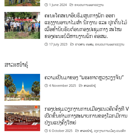
1 June 2024
ຂະບວນການອອກແຮງງານ
ຄະນະໂຄສະນາອົບຮົມສູນກາງພັກ ອອກ
ແຮງງານອານາໄມສໍາ ນັກງານ ແລະ ປູກຕົ້ນໄມ້
ເພື່ອຂໍ່ານັບຮັບຕ້ອນກອງປະຊຸມກາງ ສະໄໝ
ຂອງຄະນະບໍລິຫານງານພັກ ຄອສພ.
17 July 2023
ຂ່າວສານ ຄອສພ
,
ຂະບວນການອອກແຮງງານ
ສາລະໜ້າຮູ້
ຄວາມເປັນມາຂອງ “ພຣະທາດຫຼວງວຽງຈັນ”
4 November 2025
ສາລະໜ້າຮູ້
ກອງປະຊຸມວຽກງານການເມືອງແນວຄິດຄັ້ງທີ V
ເປີດຂຶ້ນທ່າມກາງສະພາບການຂອງໂລກມີການ
ປ່ຽນແປງຄັ້ງໃຫຍ່
6 October 2025
ສາລະໜ້າຮູ້
,
ວຽກງານການເມືອງ-ແນວຄິດ