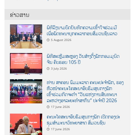
ຂ່າວສານ
ພິທີລົງນາມບົດບັນທຶກຄວາມເຂົ້າໃຈຮ່ວມມື
ເພື່ອພັດທະນາບຸກຄະລາກອນສື່ມວນຊົນລາວ
5 August 2026
ພິທີສະເຫຼີມສະຫຼອງ ວັນສ້າງຕັ້ງພັກກອມມູນິດ
ຈີນ ຄົບຮອບ 105 ປີ
3 July 2026
ທ່ານ ສາຄອນ ພົມມະລາດ ຄະນະປະຈໍາພັກ, ຮອງ
ຫົວໜ້າຄະນະໂຄສະນາອົບຮົມສູນກາງພັກ
ເຂົ້າຮ່ວມກິດຈະກຳ “ວັນແຫ່ງການສົນທະນາ
ລະຫວ່າງອາລະຍະທຳສາກົນ” ປະຈຳປີ 2026
17 June 2026
ຄະນະໂຄສະນາອົບຮົມສູນກາງພັກ ເປີດກອງປະ
ຊຸມສຳມະນາວິທະຍາສາດ ສຶ່ມວນຊົນ
17 June 2026