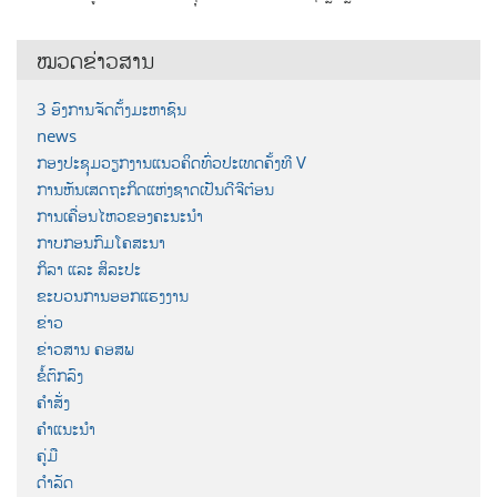
ໝວດຂ່າວສານ
3 ອົງການຈັດຕັ້ງມະຫາຊົນ
news
ກອງປະຊຸມວຽກງານແນວຄິດທົ່ວປະເທດຄັ້ງທີ V
ການຫັນເສດຖະກິດແຫ່ງຊາດເປັນດີຈີຕ໋ອນ
ການເຄື່ອນໄຫວຂອງຄະນະນຳ
ກາບກອນກົມໂຄສະນາ
ກິລາ ແລະ ສິລະປະ
ຂະບວນການອອກແຮງງານ
ຂ່າວ
ຂ່າວສານ ຄອສພ
ຂໍ້ຕົກລົງ
ຄຳສັ່ງ
ຄຳແນະນຳ
ຄູ່ມື
ດຳລັດ