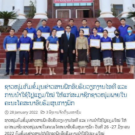
ຊາວໜຸ່ມກົມຂໍ້ມູນຂ່າວສານຝຶກອົບຮົບວຽກງານໄອທີ ແລະ
ການນຳໃຊ້ໂປຼແກຼມໃໝ່ ໃຫ້ແກ່ສະມາຊິກຊາວໜຸ່ມພາຍໃນ
ຄະນະໂຄສະນາອົບຮົມສູນກາງພັກ
28 January 2022
3 ອົງການຈັດຕັ້ງມະຫາຊົນ
ຊາວໜຸ່ມກົມຂໍ້ມູນຂ່າວສານຝຶກອົບຮົບວຽກງານໄອທີ ແລະ ການນຳໃຊ້ໂປຼແກຼມໃໝ່ ໃຫ້
ແກ່ສະມາຊິກຊາວໜຸ່ມພາຍໃນຄະນະໂຄສະນາອົບຮົມສູນກາງພັກ ວັນທີ 26 -27 ມັງກອນ
2022 ກົມຂໍ້ມູນຂ່າວສານໄດ້ເປີດຊຸດຝຶກອົບຮົມການນຳໃຊ້ໂປຼແກຼມໃໝ່