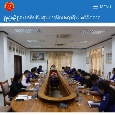
Skip
MENU
to
content
ຄະນະໂຄສະນາອົບຮົມສູນກາງພັກປະຊາຊົນປະຕິວັດລາວ
ຊາວໜຸ່ມ