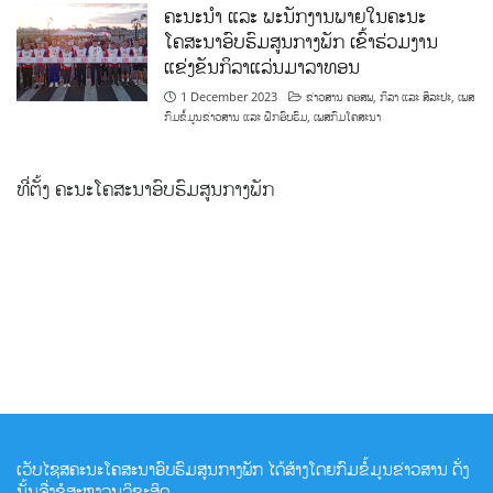
ຄະນະນຳ ແລະ ພະນັກງານພາຍໃນຄະນະ
ໂຄສະນາອົບຮົມສູນກາງພັກ ເຂົ້າຮ່ວມງານ
ແຂ່ງຂັນກິລາແລ່ນມາລາທອນ
1 December 2023
ຂ່າວສານ ຄອສພ
,
ກິລາ ແລະ ສິລະປະ
,
ເພສ
ກົມຂໍ້ມູນຂ່າວສານ ແລະ ຝຶກອົບຮົມ
,
ເພສກົມໂຄສະນາ
ທີ່ຕັ້ງ ຄະນະໂຄສະນາອົບຮົມສູນກາງພັກ
ເວັບໄຊສຄະນະໂຄສະນາອົບຮົມສູນກາງພັກ ໄດ້ສ້າງໂດຍກົມຂໍ້ມູນຂ່າວສານ ດັ່ງ
ນັ້ນຈື່ງຂໍສະຫງວນລິຂະສິດ.