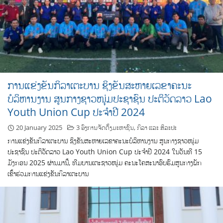
ການແຂ່ງຂັນກິລາເຕະບານ ຊິງຂັນສະຫາຍເລຂາຄະນະ
ບໍລິຫານງານ ສູນກາງຊາວໜຸ່ມປະຊາຊົນ ປະຕິວັດລາວ Lao
Youth Union Cup ປະຈຳປີ 2024
20 January 2025
3 ອົງການຈັດຕັ້ງມະຫາຊົນ
,
ກິລາ ແລະ ສິລະປະ
ການແຂ່ງຂັນກິລາເຕະບານ ຊິງຂັນສະຫາຍເລຂາຄະນະບໍລິຫານງານ ສູນກາງຊາວໜຸ່ມ
ປະຊາຊົນ ປະຕິວັດລາວ Lao Youth Union Cup ປະຈຳປີ 2024 ໃນວັນທີ 15
ມັງກອນ 2025 ຜ່ານມານີ້, ທີມບານເຕະຊາວໜຸ່ມ ຄະນະໂຄສະນາອົບຮົມສູນກາງພັກ
ເຂົ້າຮ່ວມການແຂ່ງຂັນກິລາເຕະບານ