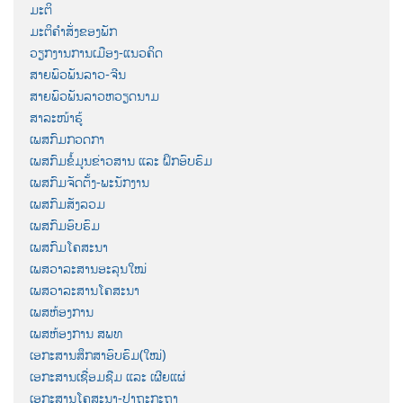
ມະຕິ
ມະຕິຄຳສັ່ງຂອງພັກ
ວຽກງານການເມືອງ-ແນວຄິດ
ສາຍພົວພັນລາວ-ຈີນ
ສາຍພົວພັນລາວຫວຽດນາມ
ສາລະໜ້າຮູ້
ເພສກົມກວດກາ
ເພສກົມຂໍ້ມູນຂ່າວສານ ແລະ ຝຶກອົບຮົມ
ເພສກົມຈັດຕັ້ງ-ພະນັກງານ
ເພສກົມສັງລວມ
ເພສກົມອົບຮົມ
ເພສກົມໂຄສະນາ
ເພສວາລະສານອະລຸນໃໝ່
ເພສວາລະສານໂຄສະນາ
ເພສຫ້ອງການ
ເພສຫ້ອງການ ສພທ
ເອກະສານສຶກສາອົບຮົມ(ໃໝ່)
ເອກະສານເຊື່ອມຊືມ ແລະ ເຜີຍແຜ່
ເອກະສານໂຄສະນາ-ປາຖະກະຖາ