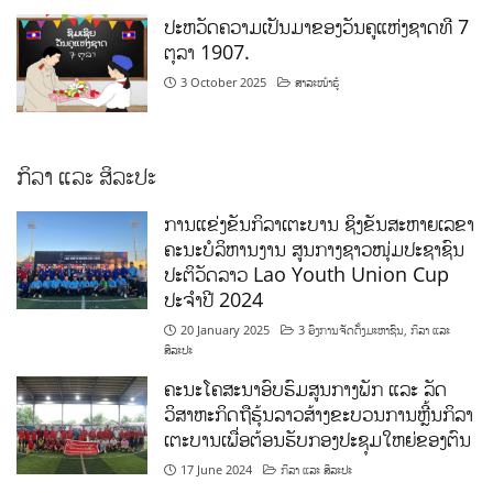
ປະຫວັດຄວາມເປັນມາຂອງວັນຄູແຫ່ງຊາດທີ 7
ຕຸລາ 1907.
3 October 2025
ສາລະໜ້າຮູ້
ກິລາ ແລະ ສິລະປະ
ການແຂ່ງຂັນກິລາເຕະບານ ຊິງຂັນສະຫາຍເລຂາ
ຄະນະບໍລິຫານງານ ສູນກາງຊາວໜຸ່ມປະຊາຊົນ
ປະຕິວັດລາວ Lao Youth Union Cup
ປະຈຳປີ 2024
20 January 2025
3 ອົງການຈັດຕັ້ງມະຫາຊົນ
,
ກິລາ ແລະ
ສິລະປະ
ຄະນະໂຄສະນາອົບຮົມສູນກາງພັກ ແລະ ລັດ
ວິສາຫະກິດຖືຮຸ້ນລາວສ້າງຂະບວນການຫຼີ້ນກິລາ
ເຕະບານເພື່ອຕ້ອນຮັບກອງປະຊຸມໃຫຍ່ຂອງຕົນ
17 June 2024
ກິລາ ແລະ ສິລະປະ