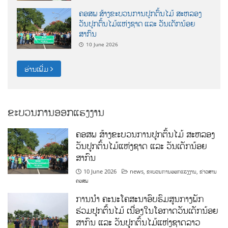
ຄອສພ ສ້າງຂະບວນການປູກຕົ້ນໄມ້ ສະຫລອງ
ວັນປູກຕົ້ນໄມ້ແຫ່ງຊາດ ແລະ ວັນເດັກນ້ອຍ
ສາກົນ
10 June 2026
ອ່ານເພີ່ມ
ຂະບວນການອອກແຮງງານ
ຄອສພ ສ້າງຂະບວນການປູກຕົ້ນໄມ້ ສະຫລອງ
ວັນປູກຕົ້ນໄມ້ແຫ່ງຊາດ ແລະ ວັນເດັກນ້ອຍ
ສາກົນ
10 June 2026
news
,
ຂະບວນການອອກແຮງງານ
,
ຂ່າວສານ
ຄອສພ
ການນໍາ ຄະນະໂຄສະນາອົບຮົມສູນກາງພັກ
ຮ່ວມປູກຕົ້ນໄມ້ ເນື່ອງໃນໂອກາດວັນເດັກນ້ອຍ
ສາກົນ ແລະ ວັນປູກຕົ້ນໄມ້ແຫ່ງຊາດລາວ