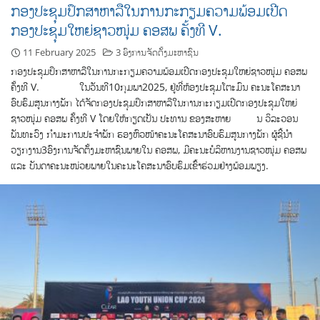
ກອງປະຊຸມປຶກສາຫາລືໃນການກະກຽມຄວາມພ້ອມເປີດ
ກອງປະຊຸມໃຫຍ່ຊາວໜຸ່ມ ຄອສພ ຄັ້ງທີ V.
11 February 2025
3 ອົງການຈັດຕັ້ງມະຫາຊົນ
ກອງປະຊຸມປຶກສາຫາລືໃນການກະກຽມຄວາມພ້ອມເປີດກອງປະຊຸມໃຫຍ່ຊາວໜຸ່ມ ຄອສພ
ຄັ້ງທີ V. ໃນວັນທີ10ກຸມພາ2025, ຢູ່ທີ່ຫ້ອງປະຊຸມໂຕະມົນ ຄະນະໂຄສະນາ
ອົບຮົມສູນກາງພັກ ໄດ້ຈັດກອງປະຊຸມປຶກສາຫາລືໃນການກະກຽມເປີດກອງປະຊຸມໃຫຍ່
ຊາວໜຸ່ມ ຄອສພ ຄັ້ງທີ V ໂດຍໃຫ້ກຽດເປັນ ປະທານ ຂອງສະຫາຍ ນ ວິລະວອນ
ພັນທະວົງ ກຳມະການປະຈຳພັກ ຮອງຫົວໜ້າຄະນະໂຄສະນາອົບຮົມສູນກາງພັກ ຜູ້ຊີ້ນຳ
ວຽກງານ3ອົງການຈັດຕັ້ງມະຫາຊົນພາຍໃນ ຄອສພ, ມີຄະນະບໍລິຫານງານຊາວໜຸ່ມ ຄອສພ
ແລະ ບັນດາຄະນະໜ່ວຍພາຍໃນຄະນະໂຄສະນາອົບຮົມເຂົ້າຮ່ວມຢ່າງພ້ອມພຽງ.