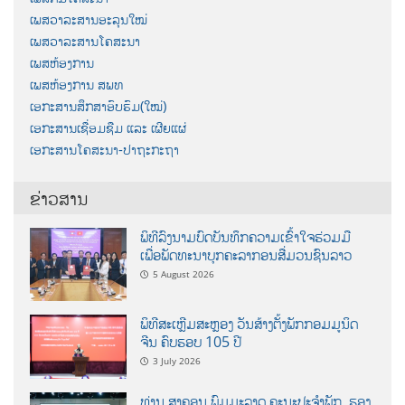
ເພສວາລະສານອະລຸນໃໝ່
ເພສວາລະສານໂຄສະນາ
ເພສຫ້ອງການ
ເພສຫ້ອງການ ສພທ
ເອກະສານສຶກສາອົບຮົມ(ໃໝ່)
ເອກະສານເຊື່ອມຊືມ ແລະ ເຜີຍແຜ່
ເອກະສານໂຄສະນາ-ປາຖະກະຖາ
ຂ່າວສານ
ພິທີລົງນາມບົດບັນທຶກຄວາມເຂົ້າໃຈຮ່ວມມື
ເພື່ອພັດທະນາບຸກຄະລາກອນສື່ມວນຊົນລາວ
5 August 2026
ພິທີສະເຫຼີມສະຫຼອງ ວັນສ້າງຕັ້ງພັກກອມມູນິດ
ຈີນ ຄົບຮອບ 105 ປີ
3 July 2026
ທ່ານ ສາຄອນ ພົມມະລາດ ຄະນະປະຈໍາພັກ, ຮອງ