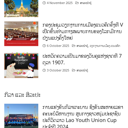
4 November 2025
ສາລະໜ້າຮູ້
ກອງປະຊຸມວຽກງານການເມືອງແນວຄິດຄັ້ງທີ V
ເປີດຂຶ້ນທ່າມກາງສະພາບການຂອງໂລກມີການ
ປ່ຽນແປງຄັ້ງໃຫຍ່
6 October 2025
ສາລະໜ້າຮູ້
,
ວຽກງານການເມືອງ-ແນວຄິດ
ປະຫວັດຄວາມເປັນມາຂອງວັນຄູແຫ່ງຊາດທີ 7
ຕຸລາ 1907.
3 October 2025
ສາລະໜ້າຮູ້
ກິລາ ແລະ ສິລະປະ
ການແຂ່ງຂັນກິລາເຕະບານ ຊິງຂັນສະຫາຍເລຂາ
ຄະນະບໍລິຫານງານ ສູນກາງຊາວໜຸ່ມປະຊາຊົນ
ປະຕິວັດລາວ Lao Youth Union Cup
ປະຈຳປີ 2024