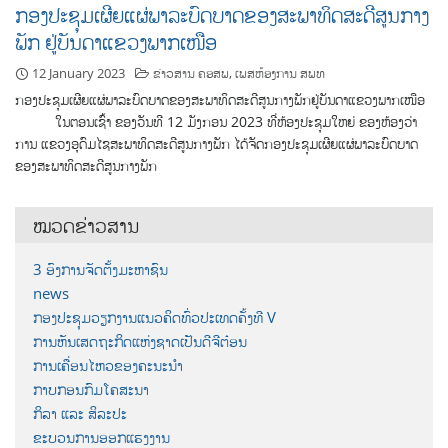
ກອງ​ປະ​ຊຸມ​ເຜີຍແຜ່ພາລະບົດບາດຂອງສະພາທິດສະດີສູນກາງ
ພັກ ຢູ່ບັນດາແຂວງພາກເໜືອ
12 January 2023
ຂ່າວສານ ຄອສພ
,
ເພສຫ້ອງການ ສພທ
ກອງ​ປະ​ຊຸມ​ເຜີຍແຜ່ພາລະບົດບາດຂອງສະພາທິດສະດີສູນກາງພັກຢູ່ບັນດາແຂວງພາກເໜືອ
ໃນຕອນເຊົ້າ ຂອງວັນທີ 12 ມັງກອນ 2023 ​ທີ່ຫ້ອງປະຊຸມໃຫຍ່ ຂອງຫ້ອງວ່າ
ການ ແຂວງອຸດົມໄຊສະພາທິດສະດີສູນກາງພັກ ໄດ້ຈັດກອງປະຊຸມເຜີຍແຜ່ພາລະບົດບາດ
ຂອງສະພາທິດສະດີສູນກາງພັກ
ໝວດຂ່າວສານ
3 ອົງການຈັດຕັ້ງມະຫາຊົນ
news
ກອງປະຊຸມວຽກງານແນວຄິດທົ່ວປະເທດຄັ້ງທີ V
ການຫັນເສດຖະກິດແຫ່ງຊາດເປັນດີຈີຕ໋ອນ
ການເຄື່ອນໄຫວຂອງຄະນະນຳ
ກາບກອນກົມໂຄສະນາ
ກິລາ ແລະ ສິລະປະ
ຂະບວນການອອກແຮງງານ