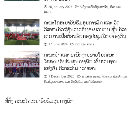
20 January 2025
3 ອົງການຈັດຕັ້ງມະຫາຊົນ
,
ກິລາ ແລະ
ສິລະປະ
ຄະນະໂຄສະນາອົບຮົມສູນກາງພັກ ແລະ ລັດ
ວິສາຫະກິດຖືຮຸ້ນລາວສ້າງຂະບວນການຫຼີ້ນກິລາ
ເຕະບານເພື່ອຕ້ອນຮັບກອງປະຊຸມໃຫຍ່ຂອງຕົນ
17 June 2024
ກິລາ ແລະ ສິລະປະ
ຄະນະນຳ ແລະ ພະນັກງານພາຍໃນຄະນະ
ໂຄສະນາອົບຮົມສູນກາງພັກ ເຂົ້າຮ່ວມງານ
ແຂ່ງຂັນກິລາແລ່ນມາລາທອນ
1 December 2023
ຂ່າວສານ ຄອສພ
,
ກິລາ ແລະ ສິລະປະ
,
ເພສ
ກົມຂໍ້ມູນຂ່າວສານ ແລະ ຝຶກອົບຮົມ
,
ເພສກົມໂຄສະນາ
ທີ່ຕັ້ງ ຄະນະໂຄສະນາອົບຮົມສູນກາງພັກ