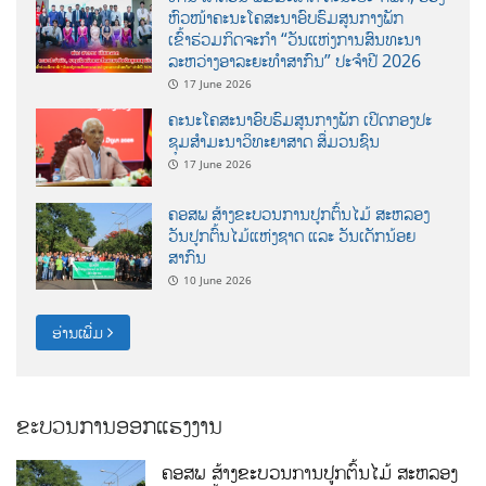
ຫົວໜ້າຄະນະໂຄສະນາອົບຮົມສູນກາງພັກ
ເຂົ້າຮ່ວມກິດຈະກຳ “ວັນແຫ່ງການສົນທະນາ
ລະຫວ່າງອາລະຍະທຳສາກົນ” ປະຈຳປີ 2026
17 June 2026
ຄະນະໂຄສະນາອົບຮົມສູນກາງພັກ ເປີດກອງປະ
ຊຸມສຳມະນາວິທະຍາສາດ ສຶ່ມວນຊົນ
17 June 2026
ຄອສພ ສ້າງຂະບວນການປູກຕົ້ນໄມ້ ສະຫລອງ
ວັນປູກຕົ້ນໄມ້ແຫ່ງຊາດ ແລະ ວັນເດັກນ້ອຍ
ສາກົນ
10 June 2026
ອ່ານເພີ່ມ
ຂະບວນການອອກແຮງງານ
ຄອສພ ສ້າງຂະບວນການປູກຕົ້ນໄມ້ ສະຫລອງ