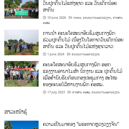
ວັນປູກຕົ້ນໄມ້ແຫ່ງຊາດ ແລະ ວັນເດັກນ້ອຍ
ສາກົນ
10 June 2026
news
,
ຂະບວນການອອກແຮງງານ
,
ຂ່າວສານ
ຄອສພ
ການນໍາ ຄະນະໂຄສະນາອົບຮົມສູນກາງພັກ
ຮ່ວມປູກຕົ້ນໄມ້ ເນື່ອງໃນໂອກາດວັນເດັກນ້ອຍ
ສາກົນ ແລະ ວັນປູກຕົ້ນໄມ້ແຫ່ງຊາດລາວ
1 June 2024
ຂະບວນການອອກແຮງງານ
ຄະນະໂຄສະນາອົບຮົມສູນກາງພັກ ອອກ
ແຮງງານອານາໄມສໍາ ນັກງານ ແລະ ປູກຕົ້ນໄມ້
ເພື່ອຂໍ່ານັບຮັບຕ້ອນກອງປະຊຸມກາງ ສະໄໝ
ຂອງຄະນະບໍລິຫານງານພັກ ຄອສພ.
17 July 2023
ຂ່າວສານ ຄອສພ
,
ຂະບວນການອອກແຮງງານ
ສາລະໜ້າຮູ້
ຄວາມເປັນມາຂອງ “ພຣະທາດຫຼວງວຽງຈັນ”