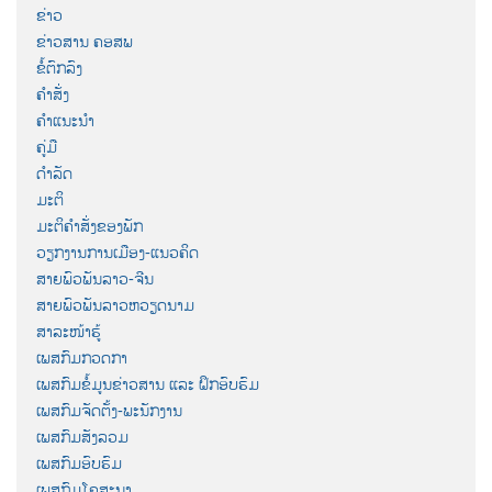
ຂ່າວ
ຂ່າວສານ ຄອສພ
ຂໍ້ຕົກລົງ
ຄຳສັ່ງ
ຄຳແນະນຳ
ຄູ່ມື
ດຳລັດ
ມະຕິ
ມະຕິຄຳສັ່ງຂອງພັກ
ວຽກງານການເມືອງ-ແນວຄິດ
ສາຍພົວພັນລາວ-ຈີນ
ສາຍພົວພັນລາວຫວຽດນາມ
ສາລະໜ້າຮູ້
ເພສກົມກວດກາ
ເພສກົມຂໍ້ມູນຂ່າວສານ ແລະ ຝຶກອົບຮົມ
ເພສກົມຈັດຕັ້ງ-ພະນັກງານ
ເພສກົມສັງລວມ
ເພສກົມອົບຮົມ
ເພສກົມໂຄສະນາ