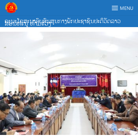
Skip
MENU
to
content
ຄະນະໂຄສະນາອົບຮົມສູນກາງພັກປະຊາຊົນປະຕິວັດລາວ
ສອນທະນູ ທຳມະວົງ