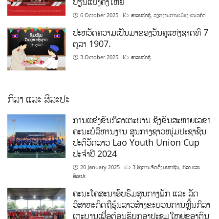
ປ່ຽນແປງຄັ້ງໃຫຍ່
6 October 2025
ສາລະໜ້າຮູ້
,
ວຽກງານການເມືອງ-ແນວຄິດ
ປະຫວັດຄວາມເປັນມາຂອງວັນຄູແຫ່ງຊາດທີ 7
ຕຸລາ 1907.
3 October 2025
ສາລະໜ້າຮູ້
ກິລາ ແລະ ສິລະປະ
ການແຂ່ງຂັນກິລາເຕະບານ ຊິງຂັນສະຫາຍເລຂາ
ຄະນະບໍລິຫານງານ ສູນກາງຊາວໜຸ່ມປະຊາຊົນ
ປະຕິວັດລາວ Lao Youth Union Cup
ປະຈຳປີ 2024
20 January 2025
3 ອົງການຈັດຕັ້ງມະຫາຊົນ
,
ກິລາ ແລະ
ສິລະປະ
ຄະນະໂຄສະນາອົບຮົມສູນກາງພັກ ແລະ ລັດ
ວິສາຫະກິດຖືຮຸ້ນລາວສ້າງຂະບວນການຫຼີ້ນກິລາ
ເຕະບານເພື່ອຕ້ອນຮັບກອງປະຊຸມໃຫຍ່ຂອງຕົນ