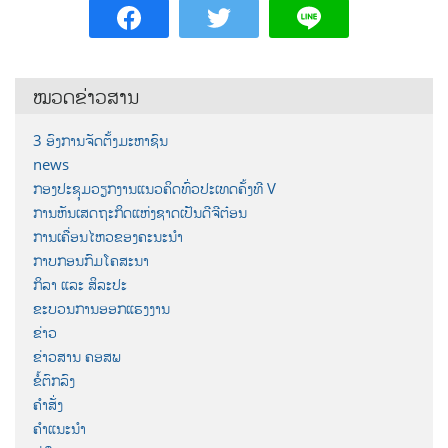
ໝວດຂ່າວສານ
3 ອົງການຈັດຕັ້ງມະຫາຊົນ
news
ກອງປະຊຸມວຽກງານແນວຄິດທົ່ວປະເທດຄັ້ງທີ V
ການຫັນເສດຖະກິດແຫ່ງຊາດເປັນດີຈີຕ໋ອນ
ການເຄື່ອນໄຫວຂອງຄະນະນຳ
ກາບກອນກົມໂຄສະນາ
ກິລາ ແລະ ສິລະປະ
ຂະບວນການອອກແຮງງານ
ຂ່າວ
ຂ່າວສານ ຄອສພ
ຂໍ້ຕົກລົງ
ຄຳສັ່ງ
ຄຳແນະນຳ