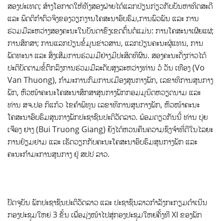
ສອງປະເທດ; ສ້າງໂອກາດໃຫ້ທັງສອງຝ່າຍໄດ້ແລກປ່ຽນກ່ຽວກັບບັນຫາທິດສະດີ
ແລະ ພຶດຕິກຳຕົວຈິງຂອງວຽກງານໂຄສະນາອົບຮົມ,ການພົວພັນ ແລະ ການ
ຮ່ວມມືລະຫວ່າງສອງຄະນະໃນບັນດາຂົງເຂດຕົ້ນຕໍແມ່ນ: ການໂຄສະນາເຜີຍແຜ່;
ການສຶກສາ; ການແລກປ່ຽນຂໍ້ມູນຂ່າວສານ, ແລກປ່ຽນຄະນະຜູ້ແທນ, ການ
ພັດທະນາ ແລະ ສົ່ງເສີມການຮ່ວມມືຢ່າງມີປະສິດທິຜົນ. ສອງຄະນະດັ່ງກ່າວໄດ້
ປະຕິບັດຕາມຂໍ້ຕົກລົງການຮ່ວມມືລະດັບສູງລະຫວ່າງທ່ານ ວໍ ວັນ ເທືອງ (Vo
Van Thuong), ກຳມະການກົມການເມືອງສູນກາງພັກ, ເລຂາທິການສູນກາງ
ພັກ, ຫົວໜ້າຄະນະໂຄສະນາສຶກສາສູນກາງພັກກອມມູນິດຫວຽດນາມ ແລະ
ທ່ານ ສຈ.ປອ ກິແກ້ວ ໄຂຄຳພິທູນ ເລຂາທິການສູນກາງພັກ, ຫົວໜ້າຄະນະ
ໂຄສະນາອົບຮົມສູນກາງພັກປະຊາຊົນປະຕິວັດລາວ. ພ້ອມດຽວກັນນີ້ ທ່ານ ບຸ່ຍ
ເຈືອງ ຢາງ (Bui Truong Giang) ຍັງໄດ້ຫວນຄືນຄວາມຊົງຈຳທີ່ດີໃນໄລຍະ
ການຢ້ຽມຢາມ ແລະ ເຮັດວຽກກັບຄະນະໂຄສະນາອົບຮົມສູນກາງພັກ ແລະ
ຄະນະກຳມະການສູນກາງ ຢູ່ ສປປ ລາວ.
ປັດຈຸບັນ ພັກປະຊາຊົນປະຕິວັດລາວ ແລະ ປະຊາຊົນລາວກຳລັງກະກຽມດຳເນີນ
ກອງປະຊຸມໃຫຍ່ 3 ຂັ້ນ ເພື່ອມຸ່ງໜ້າໄປສູ່ກອງປະຊຸມໃຫຍ່ຄັ້ງທີ XI ຂອງພັກ