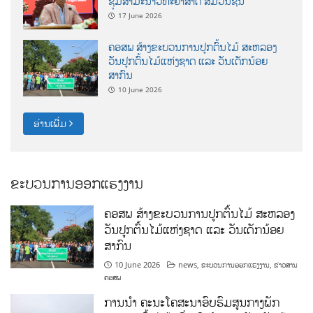
ຊຸມສຳມະນາວິທະຍາສາດ ສຶ່ມວນຊົນ
17 June 2026
ຄອສພ ສ້າງຂະບວນການປູກຕົ້ນໄມ້ ສະຫລອງ
ວັນປູກຕົ້ນໄມ້ແຫ່ງຊາດ ແລະ ວັນເດັກນ້ອຍ
ສາກົນ
10 June 2026
ອ່ານເພີ່ມ
ຂະບວນການອອກແຮງງານ
ຄອສພ ສ້າງຂະບວນການປູກຕົ້ນໄມ້ ສະຫລອງ
ວັນປູກຕົ້ນໄມ້ແຫ່ງຊາດ ແລະ ວັນເດັກນ້ອຍ
ສາກົນ
10 June 2026
news
,
ຂະບວນການອອກແຮງງານ
,
ຂ່າວສານ
ຄອສພ
ການນໍາ ຄະນະໂຄສະນາອົບຮົມສູນກາງພັກ