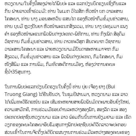
ຫວຽດນາມໃນຄັ້ງນີ້ສອງຝ່າຍໄດ້ພົບປະ ແລະ ແລກປ່ຽນບົດຮຽນເຊີ່ງກັນແລະ
ກັນ ຝ່າຍລາວເຂົ້າຮ່ວມມີ: ທ່ານ ໂພເມກ ວິໄລສັກ ຫົວໜ້າ ບກ ວາລະສານ
ໂຄສະນາ, ທ່ານ ນາງ ມອນສະຫວັນ ແສນໄຕ ຮອງຫົວໜ້າກົມຂໍ້ມູນຂ່າວສານ,
ທ່ານ ບຸນມີ ຫຼວງປັນຍາ ຫົວໜ້າພະແນກສັງລວມ, ທ່ານ ນາງ ປະທຸມມາ ແພງ
ຄໍາ ຮອງຫົວໜ້າພະແນກພົວພັນຕ່າງປະເທດ-ພິທີການ, ທ່ານ ກົງເພັດ ສີອຸດົມ
ວິຊາການ ກົມຂໍ້ມູນຂ່າວສານ, ທ່ານ ດາວທະວີສຸກ ສິນຕະນາກ ວິຊາການ
ວາລະສານໂຄສະນາ ແລະ ຝ່າຍຫວຽດນາມມີບັນດາສະຫາຍມາຈາກ ກົມ
ສັງລວມ, ກົມຂໍ້ມູນຂ່າວສານ ແລະ ພົວພັນຕ່າງປະເທດ, ກົມໂຄສະນາ, ກົມ
ໜັງສືພິມ ແລະ ການພິມ, ກົມທິດສະດີການເມືອງ, ຫ້ອງວ່າການຄະນະ
ຊີ້ນຳ35ສູນກາງ.
ໃນການພົບປະແລກປ່ຽນບົດຮຽນໃນຄັ້ງນີ້ ທ່ານ ບຸ່ຍ ເຈືອງ ຢາງ (Bui
Truong Giang) ໄດ້ຢືນຢັນວ່າ, ໃນຊຸມປີຜ່ານມາ, ຫວຽດນາມ ແລະ ລາວ
ໄດ້ເພີ່ມທະວີຮັດແໜ້ນ ແລະ ເສີມຂະຫຍາຍສາຍພົວພັນມິດຕະພາບອັນຍິ່ງໃຫຍ່,
ຄວາມສາມັກຄີ, ການຮ່ວມມືຮອບດ້ານລະຫວ່າງສອງພັກ, ສອງລັດ ແລະ ສອງ
ປະເທດປະຊາຊົນຫວຽດນາມ ແລະ ລາວ ພ້ອມກັນນັ້ນການຢ້ຽມຢາມ ແລະ ເຮັດ
ວຽກຂອງຄະນະໂຄສະນາອົບຮົມສູນກາງພັກປະຊາຊົນປະຕິວັດລາວຈະປະກອບ
ສ່ວນເຂົ້າໃນການຈັດຕັ້ງປະຕິບັດແຜນງານການຮ່ວມມືລະຫວ່າງສອງຄະນະຂອງ