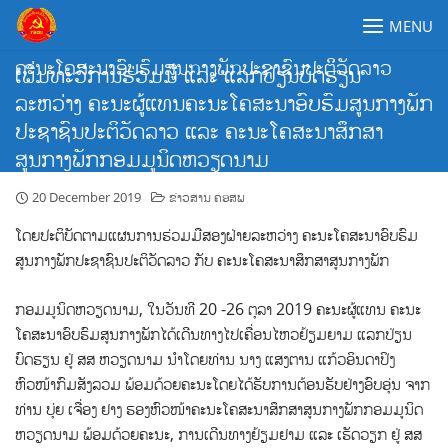
Skip
MENU
to
content
ຄະນະໂຄສະນາອົບຮົມສູນກາງພັກປະຊາຊົນປະຕິວັດລາວ
ເພີ່ມທະວີການຮ່ວມມື ແລະ ແລກປ່ຽນບົດຮຽນ
ລະຫວ່າງ ຄະນະຜູ້ແທນຄະນະໂຄສະນາອົບຮົມສູນກາງພັກ
ປະຊາຊົນປະຕິວັດລາວ ແລະ ຄະນະໂຄສະນາສຶກສາ
ສູນກາງພັກກອມມູນິດຫວຽດນາມ
20 December 2019
ຂ່າວສານ ຄອສພ
ໂດຍປະຕິບັດຕາມແຜນການຮ່ວມມືສອງຝ່າຍລະຫວ່າງ ຄະນະໂຄສະນາອົບຮົມ
ສູນກາງພັກປະຊາຊົນປະຕິວັດລາວ ກັບ ຄະນະໂຄສະນາສຶກສາສູນກາງພັກ
ກອມມູນິດຫວຽດນາມ, ໃນວັນທີ 20 -26 ຕຸລາ 2019 ຄະນະຜູ້ແທນ ຄະນະ
ໂຄສະນາອົບຮົມສູນກາງພັກໄດ້ເດີນທາງໄປເຄື່ອນໄຫວຢ້ຽມຍາມ ແລກປ່ຽນ
ບົດຮຽນ ຢູ່ ສສ ຫວຽດນາມ
ນຳໂດຍທ່ານ ນາງ ແສງຕານ ແກ້ວອິນດາປິງ
ຫົວໜ້າກົມສັງລວມ ພ້ອມດ້ວຍຄະນະໂດຍໄດ້ຮັບການຕ້ອນຮັບຢ່າງອົບອຸ່ນ ຈາກ
ທ່ານ ບຸ່ຍ ເຈື່ອງ ຢາງ ຮອງຫົວໜ້າຄະນະໂຄສະນາສຶກສາສູນກາງພັກກອມມູນິດ
ຫວຽດນາມ ພ້ອມດ້ວຍຄະນະ, ການເດີນທາງຢ້ຽມຢາມ ແລະ ເຮັດວຽກ ຢູ່ ສສ