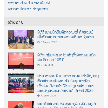
ເອກະສານເຊື່ອມຊືມ ແລະ ເຜີຍແຜ່
ເອກະສານໂຄສະນາ-ປາຖະກະຖາ
ຂ່າວສານ
ພິທີລົງນາມບົດບັນທຶກຄວາມເຂົ້າໃຈຮ່ວມມື
ເພື່ອພັດທະນາບຸກຄະລາກອນສື່ມວນຊົນລາວ
5 August 2026
ພິທີສະເຫຼີມສະຫຼອງ ວັນສ້າງຕັ້ງພັກກອມມູນິດ
ຈີນ ຄົບຮອບ 105 ປີ
3 July 2026
ທ່ານ ສາຄອນ ພົມມະລາດ ຄະນະປະຈໍາພັກ, ຮອງ
ຫົວໜ້າຄະນະໂຄສະນາອົບຮົມສູນກາງພັກ
ເຂົ້າຮ່ວມກິດຈະກຳ “ວັນແຫ່ງການສົນທະນາ
ລະຫວ່າງອາລະຍະທຳສາກົນ” ປະຈຳປີ 2026
17 June 2026
ຄະນະໂຄສະນາອົບຮົມສູນກາງພັກ ເປີດກອງປະ