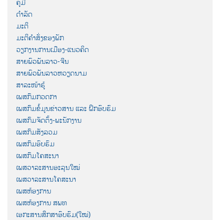
ຄູ່ມື
ດຳລັດ
ມະຕິ
ມະຕິຄຳສັ່ງຂອງພັກ
ວຽກງານການເມືອງ-ແນວຄິດ
ສາຍພົວພັນລາວ-ຈີນ
ສາຍພົວພັນລາວຫວຽດນາມ
ສາລະໜ້າຮູ້
ເພສກົມກວດກາ
ເພສກົມຂໍ້ມູນຂ່າວສານ ແລະ ຝຶກອົບຮົມ
ເພສກົມຈັດຕັ້ງ-ພະນັກງານ
ເພສກົມສັງລວມ
ເພສກົມອົບຮົມ
ເພສກົມໂຄສະນາ
ເພສວາລະສານອະລຸນໃໝ່
ເພສວາລະສານໂຄສະນາ
ເພສຫ້ອງການ
ເພສຫ້ອງການ ສພທ
ເອກະສານສຶກສາອົບຮົມ(ໃໝ່)