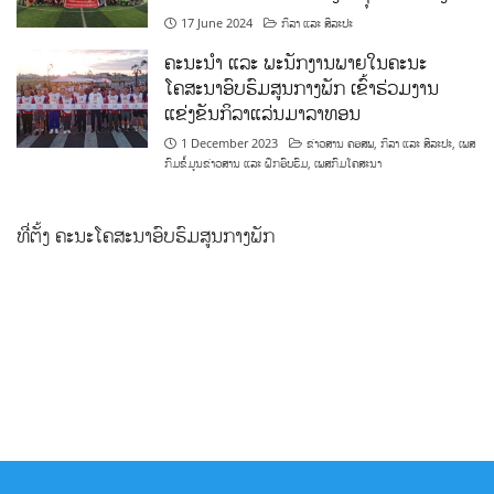
17 June 2024
ກິລາ ແລະ ສິລະປະ
ຄະນະນຳ ແລະ ພະນັກງານພາຍໃນຄະນະ
ໂຄສະນາອົບຮົມສູນກາງພັກ ເຂົ້າຮ່ວມງານ
ແຂ່ງຂັນກິລາແລ່ນມາລາທອນ
1 December 2023
ຂ່າວສານ ຄອສພ
,
ກິລາ ແລະ ສິລະປະ
,
ເພສ
ກົມຂໍ້ມູນຂ່າວສານ ແລະ ຝຶກອົບຮົມ
,
ເພສກົມໂຄສະນາ
ທີ່ຕັ້ງ ຄະນະໂຄສະນາອົບຮົມສູນກາງພັກ