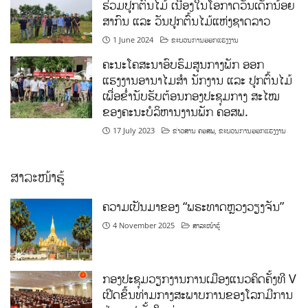
ຮ່ວມປູກຕົ້ນໄມ້ ເນື່ອງໃນໂອກາດວັນເດັກນ້ອຍ
ສາກົນ ແລະ ວັນປູກຕົ້ນໄມ້ແຫ່ງຊາດລາວ
1 June 2024
ຂະບວນການອອກແຮງງານ
ຄະນະໂຄສະນາອົບຮົມສູນກາງພັກ ອອກ
ແຮງງານອານາໄມສໍາ ນັກງານ ແລະ ປູກຕົ້ນໄມ້
ເພື່ອຂໍ່ານັບຮັບຕ້ອນກອງປະຊຸມກາງ ສະໄໝ
ຂອງຄະນະບໍລິຫານງານພັກ ຄອສພ.
17 July 2023
ຂ່າວສານ ຄອສພ
,
ຂະບວນການອອກແຮງງານ
ສາລະໜ້າຮູ້
ຄວາມເປັນມາຂອງ “ພຣະທາດຫຼວງວຽງຈັນ”
4 November 2025
ສາລະໜ້າຮູ້
ກອງປະຊຸມວຽກງານການເມືອງແນວຄິດຄັ້ງທີ V
ເປີດຂຶ້ນທ່າມກາງສະພາບການຂອງໂລກມີການ