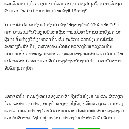
ແລະ ພັກກອມມູນິດຫວຽດນາມກໍພວມກະກຽມກອງປະຊຸມໃຫຍ່ຂອງພັກທຸກ
ຂັ້ນ ແລະ ກ້າວໄປເຖິງກອງປະຊຸມໃຫຍ່ຄັ້ງທີ 13 ຂອງພັກ.
ໃນການພົບປະແລກປ່ຽນບົດປ່ຽນໃນຄັ້ງນີ້ ທັງສອງຝ່າຍໄດ້ຕົກລົງເຫັນດີເປັນ
ເອກະພາບຮ່ວມກັນໃນຫຼາຍບັນຫາເຊັ່ນ: ການເພີ່ມທະວີການແລກປ່ຽນຄະນະ
ຜູ້ແທນຂັ້ນຕ່າງໆໃຫ້ຫຼາຍກວ່າເກົ່າ, ເພີ່ມທະວີການແລກປ່ຽນການພົວພັນ
ລະຫວ່າງກົມກັບກົມ, ລະຫວ່າງຄະນະໂຄສະນາແຂວງກັບແຂວງດ້ວຍກັນ
ນອກຈາກນັ້ນຝ່າຍຫວຽດນາມຍິນດີທີ່ຈະຊ່ວຍສ້າງວາລະສານເອລັກໂຕນິກ ໃຫ້
ແກ່ວາລະສານໂຄສະນາ ແລະ ສືບຕໍ່ບຳລຸງສ້າງພະນັກງານໃຫ້ແກ່ຄະນະໂຄສະນາ
ອົບຮົມສູນກາງພັກ.
ນອກຈາກນັ້ນ ຄະນະຜູ້ແທນ ຂອງພວກເຮົາ ຍັງໄດ້ໄປຢ້ຽມຢາມ ແລະ ເຮັດວຽກ
ກັບວາລະສານຕຽນຢາວ, ສະຖາບັນຫາງສຽງສັງຄົມ, ບໍລິສັດຫວຽດເທວ, ແຂວງ
ແຄ໋ງຮົວ ນະຄອນຢາຈາງ ໂດຍໄດ້ພົບປະກັບຄະນະໂຄສະນາສຶກສາ ແຂວງແຄ໋ງຮົວ
ແລະ ບໍລິສັດຜະລິດຮັງນົກ ຢູ່ ນະຄອນ ຢາຈາງດ້ວຍຜົນສຳເລັດອັນຈົບງາມ.