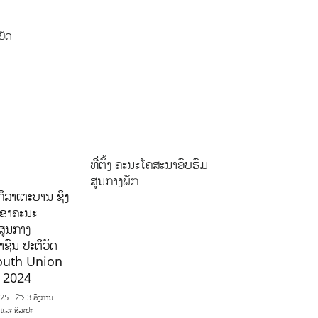
ບັດ
ທີ່ຕັ້ງ ຄະນະໂຄສະນາອົບຮົມ
ສູນກາງພັກ
ິລາເຕະບານ ຊິງ
ລຂາຄະນະ
ສູນກາງ
ຊົນ ປະຕິວັດ
outh Union
ີ 2024
025
3 ອົງການ
 ແລະ ສິລະປະ