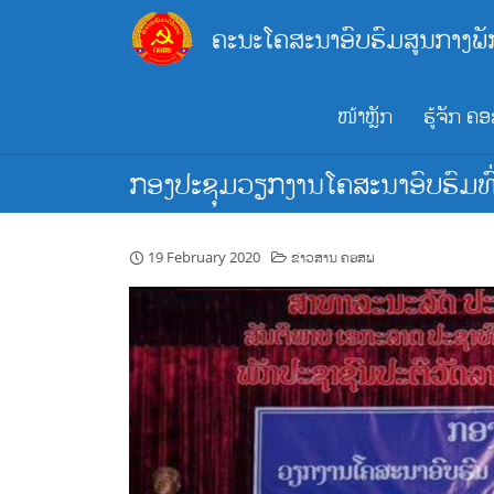
Skip
ຄະນະໂຄສະນາອົບຮົມສູນກາງພັ
to
content
ໜ້າຫຼັກ
ຮູ້ຈັກ ຄ
ກອງປະຊຸມວຽກງານໂຄສະນາອົບຮົມທ
19 February 2020
ຂ່າວສານ ຄອສພ