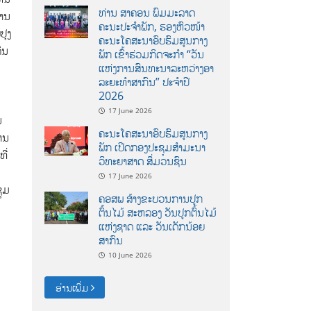
ທ່ານ ສາຄອນ ພົມມະລາດ
້ານ
ຄະນະປະຈໍາພັກ, ຮອງຫົວໜ້າ
ປຸງ
ຄະນະໂຄສະນາອົບຮົມສູນກາງ
ົນ
ພັກ ເຂົ້າຮ່ວມກິດຈະກຳ “ວັນ
ແຫ່ງການສົນທະນາລະຫວ່າງອາ
ລະຍະທຳສາກົນ” ປະຈຳປີ
2026
17 June 2026
ນ
ຄະນະໂຄສະນາອົບຮົມສູນກາງ
ການ
ພັກ ເປີດກອງປະຊຸມສຳມະນາ
ີ່
ວິທະຍາສາດ ສຶ່ມວນຊົນ
17 June 2026
ຊຸມ
ຄອສພ ສ້າງຂະບວນການປູກ
ຕົ້ນໄມ້ ສະຫລອງ ວັນປູກຕົ້ນໄມ້
ແຫ່ງຊາດ ແລະ ວັນເດັກນ້ອຍ
ສາກົນ
10 June 2026
ອ່ານເພີ່ມ