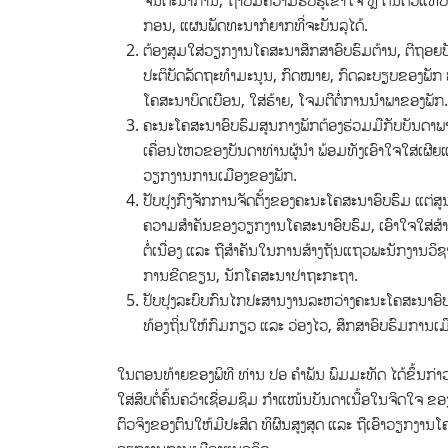
ຈິນຕະນາການ, ຖ້າບໍ່ມີຄວາມຮັບຮູ້ເຂົ້າໃຈ ຫຼື ຕື່ນຕົວແທ
ກອນ, ແຜນພັດທະນາກໍຍາກທີ່ຈະບັນລຸໄດ້.
ຕ້ອງສຸມໃສ່ວຽກງານໂຄສະນາສຶກສາອົບຮົມຕ້ານ, ຕີຖອຍບັນ
ປະຕິບັດລັດຖະທໍາມະນູນ, ກົດໝາຍ, ກົດລະບຽບຂອງພັກ ພ້
ໂຄສະນາບິດເບືອນ, ໃສ່ຮ້າຍ, ໂຈມຕີຕໍ່ການນໍາພາຂອງພັກ.
ຄະນະໂຄສະນາອົບຮົມສູນກາງພັກຕ້ອງຮ່ວມມືກັບບັນດາພາກ
ເຄື່ອນໄຫວຂອງບັນດາທ່ານຜູ້ນໍາ ພ້ອມທັງເອົາໃຈໃສ່ເຜີ
ວຽກງານການເມືອງຂອງພັກ.
ປັບປຸງກົງຈັກການຈັດຕັ້ງຂອງຄະນະໂຄສະນາອົບຮົມ ແຕ່ສ
ຄວາມສໍາຄັນຂອງວຽກງານໂຄສະນາອົບຮົມ, ເອົາໃຈໃສ່ສ້າ
ຕໍ່ເນື່ອງ ແລະ ຖືສໍາຄັນໃນການສ້າງຖັນແຖວພະນັກງານວິ
ການຂີດຂຽນ, ນັກໂຄສະນາປາຖະກະຖາ.
ປັບປຸງລະບົບກົນໄກປະສານງານລະຫວ່າງຄະນະໂຄສະນາອົບຮົ
ທ້ອງຖິ່ນໃຫ້ກົມກຽວ ແລະ ວ່ອງໄວ, ສຶກສາອົບຮົມການ
ໃນຕອນທ້າຍຂອງພິທີ ທ່ານ ປອ ຄໍາພັນ ພົມມະທັດ ໄດ້ຂຶ້ນກ່າ
ໃສ່ສຶບຕໍ່ຄົ້ນຄວ້າເຊື່ອມຊຶມ ກໍາແໜ້ນບັນດາເນື້ອໃນຈິດໃຈ ຂອ
ຕົວຈິງຂອງຕົນໃຫ້ມີປະສິດ ທິຜົນສູງສຸດ ແລະ ຖືເອົາວຽກງາ