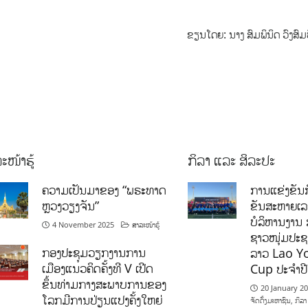
ຂຽນໂດຍ: ນາງ ສົມພິນິດ ວົງສົມ
ະໜ້າຮູ້
ກິລາ ແລະ ສິລະປະ
ຄວາມເປັນມາຂອງ “ພຣະທາດ
ການແຂ່ງຂັນກ
ຫຼວງວຽງຈັນ”
ຂັນສະຫາຍເ
ບໍລິຫານງານ 
4 November 2025
ສາລະໜ້າຮູ້
ຊາວໜຸ່ມປະຊາ
ກອງປະຊຸມວຽກງານການ
ລາວ Lao Y
ເມືອງແນວຄິດຄັ້ງທີ V ເປີດ
Cup ປະຈຳປ
ຂຶ້ນທ່າມກາງສະພາບການຂອງ
20 January 2
ໂລກມີການປ່ຽນແປງຄັ້ງໃຫຍ່
ຈັດຕັ້ງມະຫາຊົນ
,
ກິລາ