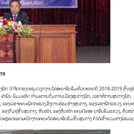
19
ັກ ໄດ້ຈັດກອງປະຊຸມວຽກງານໂຄສະນາອົບຮົມທົ່ວປະເທດປີ 2018-2019 ຂື້ນຢູ່ທີ
ໍາພັນ ພົມມະທັດ ກໍາມະການກົມການເມືອງສູນກາງພັກ, ເລຂາທິການສູນກາງພັກ,
ລຂາ, ຮອງເລຂາຄະນະພັກກະຊວງ,ອົງການອ້ອມຂ້າງສູນກາງ, ຮອງເລຂາພັກແຂວງ, ຄະນະ
, ຮອງກົມຢູ່ຂັ້ນສູນກາງ, ຫົວໜ້າ, ຮອງຫົວໜ້າ ຄະນະໂຄສະ ນາອົບຮົມແຂວງ, ຫົວໜ້
ຕະຫຼອດຮອດພະນັກງານຄະນະໂຄສະນາອົບຮົມຂັ້ນສູນກາງ ກໍໄດ້ເຂົ້າຮ່ວມຢ່າງພ້ອມພ