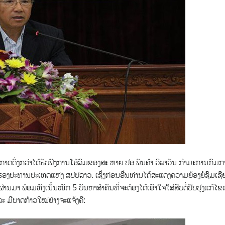
ດດັ່ງກວ່າໄດ້ຮັບຟັງການໂອ້ລົມຂອງສະ ຫາຍ ປອ ພັນຄຳ ວິພາວັນ ກຳມະການກົມ
ອງປະທານປະເທດແຫ່ງ ສປປລາວ. ເຊິ່ງກ່ອນອື່ນທ່ານໄດ້ສະແດງຄວາມຍ້ອງຍໍຊົມເຊີຍຕ
ມາ ພ້ອມທັງເນັ້ນໜັກ 5 ບັນຫາສໍາຄັນທີ່ຈະຕ້ອງໄດ້ເອົາໃຈໃສ່ສືບຕໍ່ປັບປຸງແກ້ໄຂ
ະ ມີບາດກ້າວໃໝ່ຢ່າງຈະແຈ້ງຄື: