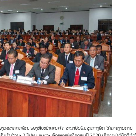
ຮອງເລຂາຄະນະພັກ, ຮອງຫົວໜ້າຄະນະໂຄ ສະນາອົບຮົມສູນກາງພັກ ໄດ້ລາຍງານການ
ົມໃນໄລຍະ 2 ປີຜ່ານມາ ແລະ ທິດທາງໜ້າທີ່ຈຸດສຸມປີ 2020 ເຊິ່ງທ່ານໄດ້ຍົກໃຫ້ເ