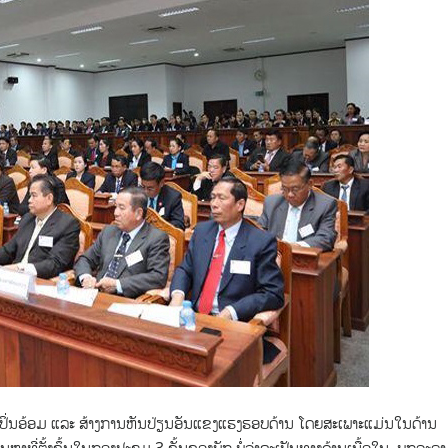
ປິ່ນອ້ອມ ແລະ ສ້າງການຫັນປ່ຽນອັນແຂງແຮງຮອບດ້ານ ໂດຍສະເພາະແມ່ນໃນດ້ານ