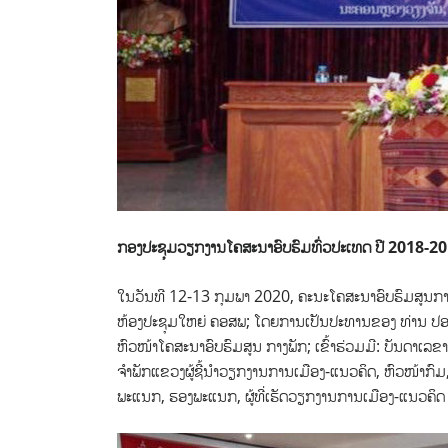
ກອງປະຊຸມວຽກງານໂຄສະນາອົບຮົມທົ່ວປະເທດ ປີ
2018-20
ໃນວັນທີ 12-13 ກຸມພາ 2020, ຄະນະໂຄສະນາອົບຮົມສູນກາງພ
ຫ້ອງປະຊຸມໃຫຍ່ ຄອສພ; ໂດຍການເປັນປະທານຂອງ ທ່ານ ປອ ຄ
ຫົວໜ້າໂຄສະນາອົບຮົມສູນ ກາງພັກ; ເຂົ້າຮ່ວມມີ: ບັນດາເ
ຈໍາພັກແຂວງຜູ້ຊີ້ນໍາວຽກງານການເມືອງ-ແນວຄິດ, ຫົວໜ້າກົມ
ພະແນກ, ຮອງພະແນກ, ຜູ້ທີ່ເຮັດວຽກງານການເມືອງ-ແນວຄິດ 