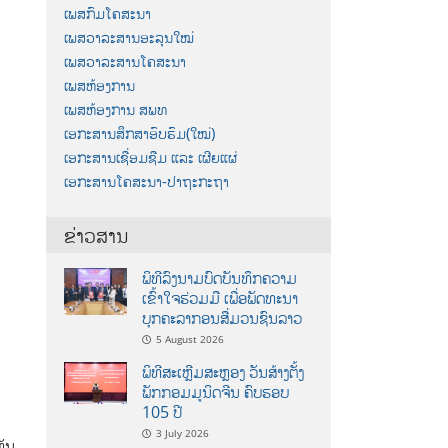
ເພສກົມໂຄສະນາ
ເພສວາລະສານອະລຸນໃໝ່
ເພສວາລະສານໂຄສະນາ
ເພສຫ້ອງການ
ເພສຫ້ອງການ ສພທ
ເອກະສານສຶກສາອົບຮົມ(ໃໝ່)
ເອກະສານເຊື່ອມຊືມ ແລະ ເຜີຍແຜ່
ເອກະສານໂຄສະນາ-ປາຖະກະຖາ
ຂ່າວສານ
ພິທີລົງນາມບົດບັນທຶກຄວາມ
ເຂົ້າໃຈຮ່ວມມື ເພື່ອພັດທະນາ
ບຸກຄະລາກອນສື່ມວນຊົນລາວ
5 August 2026
ພິທີສະເຫຼີມສະຫຼອງ ວັນສ້າງຕັ້ງ
ພັກກອມມູນິດຈີນ ຄົບຮອບ
105 ປີ
3 July 2026
ຫັນ