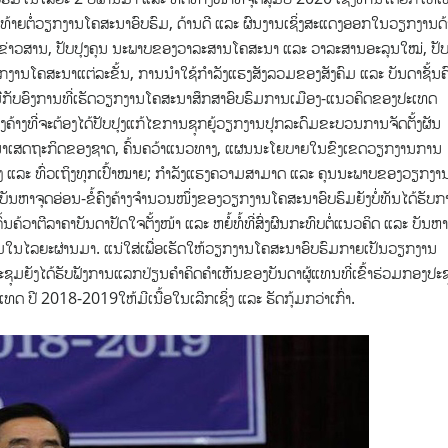
ທ້າທ້າຍຕໍ່ວຽກງານໂຄສະນາອົບຮົມ, ດ້ານດີ ແລະ ຜົນງານເຊິ່ງສະແດງອອກໃນວຽກງານດ
ູນຂ່າວສານ, ປັບປຸງຄຸນ ນະພາບຂອງວາລະສານໂຄສະນາ ແລະ ວາລະສານອະລຸນໃໝ່, ປັບ
ດວຽກງານໂຄສະນາແຕ່ລະຂັ້ນ, ການນໍາໃຊ້ກໍາລັງແຮງສັງລວມຂອງສັງຄົມ ແລະ ບັນດາຊັ້ນຄ
ມືກັບອົງການທີ່ເຮັດວຽກງານໂຄສະນາສຶກສາອົບຮົມການເມືອງ-ແນວຄິດຂອງປະເທດ
ໍ້ຄົງຄ້າງທີ່ຈະຕ້ອງໄດ້ປັບປຸງແກ້ໄຂການຊຸກຍູ້ວຽກງານປຸກລະດົມຂະບວນການຈັດຕັ້ງຜັນ
ະນາເສດຖະກິດຂອງຊາດ, ຄົ້ນຄວ້າແນວທາງ, ແຜນນະໂຍບາຍໃນຂົງເຂດວຽກງານການ
ລິກເຊິ່ງ ແລະ ທົ່ວເຖິງທຸກເປົ້າໝາຍ; ກໍາລັງແຮງຄວາມສາມາດ ແລະ ຄຸນນະພາບຂອງວຽກງາ
ະ ບັນຫາຈຸດອ່ອນ-ຂໍ້ຄົງຄ້າງຈໍານວນໜຶ່ງຂອງວຽກງານໂຄສະນາອົບຮົມຍັງບໍ່ທັນໄດ້ຮັບ
ນຄ້ວາຕີລາຄາບັນດາປັດໃຈຕັ້ງໜ້າ ແລະ ຫຍໍ້ທໍ້ທີ່ສົ່ງຜົນກະທົບຕໍ່ແນວຄິດ ແລະ ບັນຫາທ
ມໃນໄລຍະຜ່ານມາ. ແນ່ໃສ່ເພື່ອເຮັດໃຫ້ວຽກງານໂຄສະນາອົບຮົມກາຍເປັນວຽກງານ
ຸມຍັງໄດ້ຮັບຟັງການແລກປ່ຽນຄໍາຄິດຄໍາເຫັນຂອງບັນດາຜູ້ແທນທີ່ເຂົ້າຮ່ວມກອງປະ
ດ ປີ 2018-2019ໃຫ້ມີເນື້ອໃນເລີກເຊິ່ງ ແລະ ຮັດກຸ້ມກວ່າເກົ່າ.