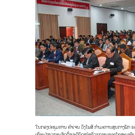
ໃນກອງປະຊຸມທ່ານ ຄໍາເຈນ ວົງໂພສີ ກໍາມະການສູນກາງພັກ 
ເຄື່ອນໄຫວການຈັດຕັ້ງປະຕິບັດໜ້າທີ່ວຽກງານຂອງໂຄສະນາອົບຮ