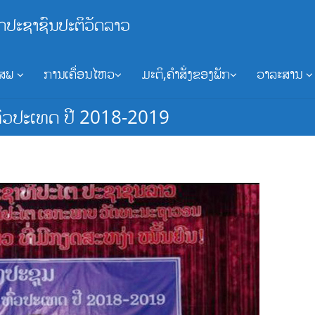
ກປະຊາຊົນປະຕິວັດລາວ
ອສພ
ການເຄື່ອນໄຫວ
ມະຕິ,ຄຳສັ່ງຂອງພັກ
ວາລະສານ
ົ່ວປະເທດ ປີ 2018-2019