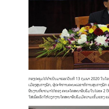
ກອງປະຊຸມໄດ້ດຳເນີນມາຮອດວັນທີ 13 ກຸມພາ 2020 ໃນໂອກາ
ເມືອງສູນກາງພັກ, ຜູ້ປະຈຳການຄະນະເລຂາທິການສູນກາງພັກ ຮ
ຜົນງານທີ່ຍາດມາໄດ້ຂອງ ຄະນະໂຄສະນາອົບຮົມໃນໄລຍະ 2 ປີຜ່ານ
ໃສ່ເພື່ອເຮັດໃຫ້ວຽກງານໂຄສະນາອົບຮົມມີຄວາມເຂັ້ມແຂງ ແລ