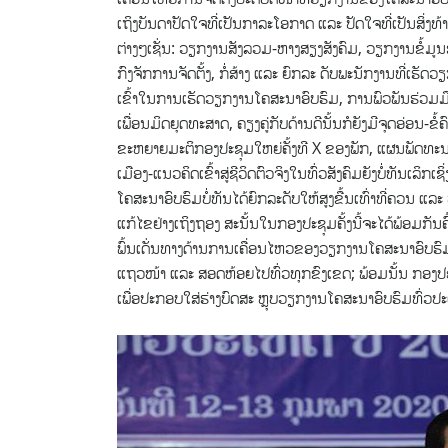
ເຖິງບັນດາປັດໃຈທີ່ເປັນກາລະໂອກາດ ແລະ ປັດໃຈທີ່ເປັນສິ່ງ
ຕ່າງໆເຊັ່ນ: ວຽກງານສັງລວມ-ຫາງສຽງສັງຄົມ, ວຽກງານຂໍ້ມ
ກົງຈັກການຈັດຕັ້ງ, ກໍ່ສ້າງ ແລະ ຍົກລະ ດັບພະນັກງານທີ່ເຮັ
ເຂົ້າໃນການເຮັດວຽກງານໂຄສະນາອົບຮົມ, ການພົວພັນຮ່ວມ
ເພື່ອນມິດຍຸດທະສາດ, ຄຽງຄູ່ກັບດ້ານດີນັ້ນກໍຍັງມີຈຸດອ່ອນ-ຂ
ຂະຫຍາຍມະຕິກອງປະຊຸມໃຫຍ່ຄັ້ງທີ X ຂອງພັກ, ແຜນພັດທ
ເມືອງ-ແນວຄິດເຂົ້າສູ່ຊີວິດຕົວຈິງໃນທົ່ວສັງຄົມຍັງບໍ່ທັນເ
ໂຄສະນາອົບຮົມບໍ່ທັນໄດ້ຍົກລະດັບໃຫ້ສູງຂື້ນເທົ່າທີ່ຄວນ ແລ
ແກ້ໄຂຢ່າງເຖິງຖອງ ສະນັ້ນໃນກອງປະຊຸມຄັ້ງນີ້ຈະໄດ້ພ້ອມກັນຄົ້
ພົ້ນເດັ່ນທາງດ້ານການເຄື່ອນໄຫວຂອງວຽກງານໂຄສະນາອົບຮົ
ແຖວໜ້າ ແລະ ສອດຫ້ອຍໄປທົ່ວທຸກຂົງເຂດ; ພ້ອມນັ້ນ ກອງປະຊ
ເພື່ອປະກອບໃສ່ຮ່າງບົດສະ ຫຼຸບວຽກງານໂຄສະນາອົບຮົມທົ່ວປະເທ