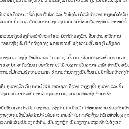
້ບັນຫາທີ່ຕັ້ງຂຶ້ນໃນກອງປະຊຸມ 3 ຂັ້ນຂອງພັກ ບໍ່ວ່າຈະເປັນທາງດ້ານເນື້ອໃນ, ບຸກຄະລາ
ດາປະກົດການຫຍໍ້ທໍ້ຢູ່ພາຍໃນພັກ ແລະ ໃນສັງຄົມ ຕິດພັນກັບການສ້າງສະຕິເຄົາລົບ
ອມກັນນັ້ນກໍຕອບໂຕ້ຖ້ອຍທໍານອງຂອງກຸ່ມຄົນບໍ່ດີທີ່ສວຍໃຊ້ບາງປະກົດການຫຍໍ້ທໍ້
ສ່ວນກ່ຽວຂ້ອງຄົ້ນຄວ້າທິດສະດີ ແລະ ພຶດຕິກໍາຂອງພັກ, ຄົ້ນຄວ້າປະຫວັດການ
ຍແຜ່ອອກສູ່ສັງ ຄົມໃຫ້ກວ້າງຂວາງປະກອບສ່ວນປັບປຸງຄວາມເຂັ້ມແຂງໃນຂົງເຂດ
ູນກາງຮອດທ້ອງຖິ່ນໃຫ້ມີຄວາມໜັກແໜ້ນ, ເຂັ້ມ ແຂງສົມຄູ່ກັບພາລະບົດບາດ ແລະ
ງ ແລະ ຍົກລະ ດັບຖັນແຖວພະນັກງານທີ່ເຮັດວຽກງານໂຄສະນາຂອງພັກຢ່າງເປັນລະບົບ
ຊາການທີ່ມີຄວາມຮູ້ຄວາມສາມາດ, ຊໍານານດ້ານຕ່າງໆເປັນຕົ້ນແມ່ນນັກຄົ້ນຄວ້າທາງດ້
ມສູນກາງພັກ ກັບ ຄະນະພັກບັນດາກະຊວງ-ອົງການຕ່າງໆຢູ່ຂັ້ນສູນກາງ ແລະ ຂັ້ນ
ເມືອງແນວຄິດຂອງພະນັກງານລັດຖະກອນ ຕະຫຼອດຮອດປະຊາຊົນບັນດາເຜົ່າ.
ວຢືນຢັນ ແລະ ກ່າວປິດກອງປະຊຸມ ເຊິ່ງທ່ານໄດ້ເນັ້ນໜັກໃຫ້ທຸກສະຫາຍ ພ້ອມກັນເອົ
ງກອງປະຊຸມຄັ້ງນີ້ເພື່ອເອົານໍາໄປຜັນຂະຫຍາຍເຂົ້າໃນການຈັດຕັ້ງປະຕິບັດໜ້າທີ່ວຽກງ
ນໂຄສະນາອົບຮົມເປັນວຽກສໍາຄັນ, ເປັນວຽກຫຼັກ ເປັນວຽກງານແຖວໜ້າໃນຂົງເຂດ