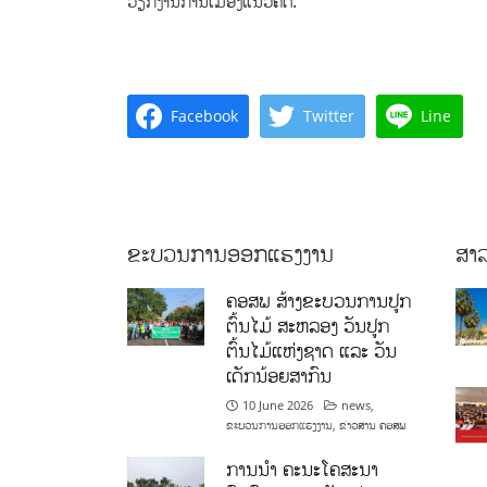
ວຽກງານການເມືອງແນວຄິດ.
Facebook
Twitter
Line
ຂະບວນການອອກແຮງງານ
ສາລ
ຄອສພ ສ້າງຂະບວນການປູກ
ຕົ້ນໄມ້ ສະຫລອງ ວັນປູກ
ຕົ້ນໄມ້ແຫ່ງຊາດ ແລະ ວັນ
ເດັກນ້ອຍສາກົນ
10 June 2026
news
,
ຂະບວນການອອກແຮງງານ
,
ຂ່າວສານ ຄອສພ
ການນໍາ ຄະນະໂຄສະນາ