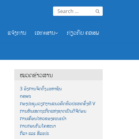
Search
for:
ແຈ້ງການ
ເອກະສານ
ກ່ຽວກັບ ຄອສພ
ໝວດຂ່າວສານ
3 ອົງການຈັດຕັ້ງມະຫາຊົນ
news
ກອງປະຊຸມວຽກງານແນວຄິດທົ່ວປະເທດຄັ້ງທີ V
ການຫັນເສດຖະກິດແຫ່ງຊາດເປັນດີຈີຕ໋ອນ
ການເຄື່ອນໄຫວຂອງຄະນະນຳ
ກາບກອນກົມໂຄສະນາ
ກິລາ ແລະ ສິລະປະ