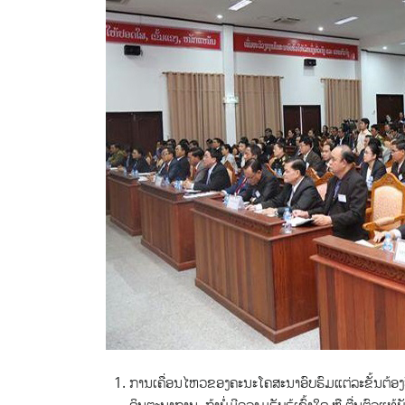
ການເຄື່ອນໄຫວຂອງຄະນະໂຄສະນາອົບຮົມແຕ່ລະຂັ້ນຕ້ອງ