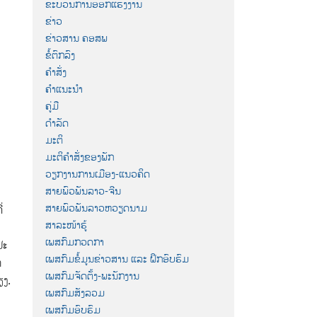
ຂະບວນການອອກແຮງງານ
ຂ່າວ
ຂ່າວສານ ຄອສພ
ຂໍ້ຕົກລົງ
ຄຳສັ່ງ
ຄຳແນະນຳ
ຄູ່ມື
ດຳລັດ
ມະຕິ
ມະຕິຄຳສັ່ງຂອງພັກ
ວຽກງານການເມືອງ-ແນວຄິດ
ສາຍພົວພັນລາວ-ຈີນ
ສາຍພົວພັນລາວຫວຽດນາມ
່
ສາລະໜ້າຮູ້
ເພສກົມກວດກາ
ປະ
ເພສກົມຂໍ້ມູນຂ່າວສານ ແລະ ຝຶກອົບຮົມ
າ
ເພສກົມຈັດຕັ້ງ-ພະນັກງານ
ຽງ.
ເພສກົມສັງລວມ
ເພສກົມອົບຮົມ