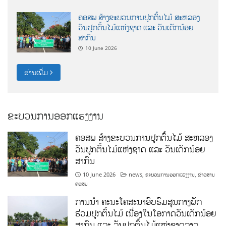
ຄອສພ ສ້າງຂະບວນການປູກຕົ້ນໄມ້ ສະຫລອງ
ວັນປູກຕົ້ນໄມ້ແຫ່ງຊາດ ແລະ ວັນເດັກນ້ອຍ
ສາກົນ
10 June 2026
ອ່ານເພີ່ມ
ຂະບວນການອອກແຮງງານ
ຄອສພ ສ້າງຂະບວນການປູກຕົ້ນໄມ້ ສະຫລອງ
ວັນປູກຕົ້ນໄມ້ແຫ່ງຊາດ ແລະ ວັນເດັກນ້ອຍ
ສາກົນ
10 June 2026
news
,
ຂະບວນການອອກແຮງງານ
,
ຂ່າວສານ
ຄອສພ
ການນໍາ ຄະນະໂຄສະນາອົບຮົມສູນກາງພັກ
ຮ່ວມປູກຕົ້ນໄມ້ ເນື່ອງໃນໂອກາດວັນເດັກນ້ອຍ
ສາກົນ ແລະ ວັນປູກຕົ້ນໄມ້ແຫ່ງຊາດລາວ