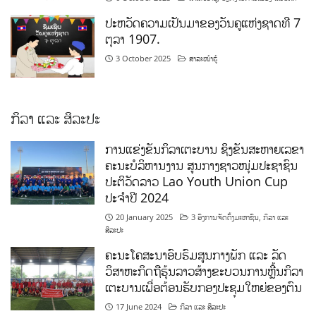
ປະຫວັດຄວາມເປັນມາຂອງວັນຄູແຫ່ງຊາດທີ 7
ຕຸລາ 1907.
3 October 2025
ສາລະໜ້າຮູ້
ກິລາ ແລະ ສິລະປະ
ການແຂ່ງຂັນກິລາເຕະບານ ຊິງຂັນສະຫາຍເລຂາ
ຄະນະບໍລິຫານງານ ສູນກາງຊາວໜຸ່ມປະຊາຊົນ
ປະຕິວັດລາວ Lao Youth Union Cup
ປະຈຳປີ 2024
20 January 2025
3 ອົງການຈັດຕັ້ງມະຫາຊົນ
,
ກິລາ ແລະ
ສິລະປະ
ຄະນະໂຄສະນາອົບຮົມສູນກາງພັກ ແລະ ລັດ
ວິສາຫະກິດຖືຮຸ້ນລາວສ້າງຂະບວນການຫຼີ້ນກິລາ
ເຕະບານເພື່ອຕ້ອນຮັບກອງປະຊຸມໃຫຍ່ຂອງຕົນ
17 June 2024
ກິລາ ແລະ ສິລະປະ