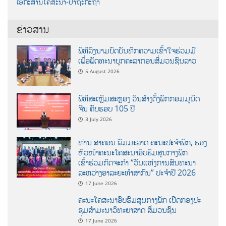
ເອກະສານໂຄສະນາ-ປາຖະກະຖາ
ຂ່າວສານ
ພິທີລົງນາມບົດບັນທຶກຄວາມເຂົ້າໃຈຮ່ວມມື
ເພື່ອພັດທະນາບຸກຄະລາກອນສື່ມວນຊົນລາວ
5 August 2026
ພິທີສະເຫຼີມສະຫຼອງ ວັນສ້າງຕັ້ງພັກກອມມູນິດ
ຈີນ ຄົບຮອບ 105 ປີ
3 July 2026
ທ່ານ ສາຄອນ ພົມມະລາດ ຄະນະປະຈໍາພັກ, ຮອງ
ຫົວໜ້າຄະນະໂຄສະນາອົບຮົມສູນກາງພັກ
ເຂົ້າຮ່ວມກິດຈະກຳ “ວັນແຫ່ງການສົນທະນາ
ລະຫວ່າງອາລະຍະທຳສາກົນ” ປະຈຳປີ 2026
17 June 2026
ຄະນະໂຄສະນາອົບຮົມສູນກາງພັກ ເປີດກອງປະ
ຊຸມສຳມະນາວິທະຍາສາດ ສຶ່ມວນຊົນ
17 June 2026