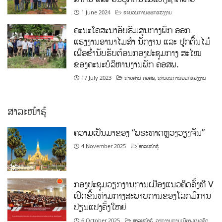
1 June 2024
ຂະບວນການອອກແຮງງານ
ຄະນະໂຄສະນາອົບຮົມສູນກາງພັກ ອອກ
ແຮງງານອານາໄມສໍາ ນັກງານ ແລະ ປູກຕົ້ນໄມ້
ເພື່ອຂໍ່ານັບຮັບຕ້ອນກອງປະຊຸມກາງ ສະໄໝ
ຂອງຄະນະບໍລິຫານງານພັກ ຄອສພ.
17 July 2023
ຂ່າວສານ ຄອສພ
,
ຂະບວນການອອກແຮງງານ
ສາລະໜ້າຮູ້
ຄວາມເປັນມາຂອງ “ພຣະທາດຫຼວງວຽງຈັນ”
4 November 2025
ສາລະໜ້າຮູ້
ກອງປະຊຸມວຽກງານການເມືອງແນວຄິດຄັ້ງທີ V
ເປີດຂຶ້ນທ່າມກາງສະພາບການຂອງໂລກມີການ
ປ່ຽນແປງຄັ້ງໃຫຍ່
6 October 2025
ສາລະໜ້າຮູ້
,
ວຽກງານການເມືອງ-ແນວຄິດ