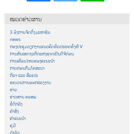
ໝວດຂ່າວສານ
3 ອົງການຈັດຕັ້ງມະຫາຊົນ
news
ກອງປະຊຸມວຽກງານແນວຄິດທົ່ວປະເທດຄັ້ງທີ V
ການຫັນເສດຖະກິດແຫ່ງຊາດເປັນດີຈີຕ໋ອນ
ການເຄື່ອນໄຫວຂອງຄະນະນຳ
ກາບກອນກົມໂຄສະນາ
ກິລາ ແລະ ສິລະປະ
ຂະບວນການອອກແຮງງານ
ຂ່າວ
ຂ່າວສານ ຄອສພ
ຂໍ້ຕົກລົງ
ຄຳສັ່ງ
ຄຳແນະນຳ
ຄູ່ມື
ດຳລັດ