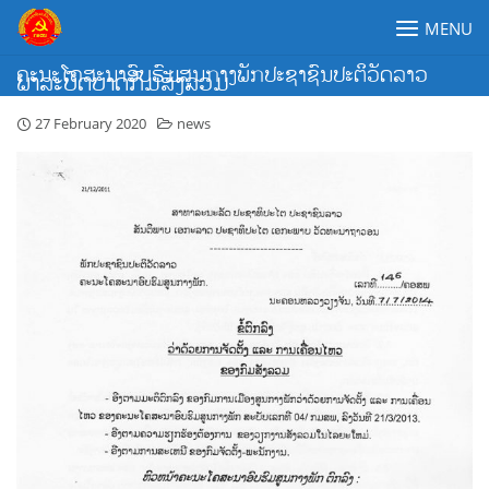
Skip
MENU
to
content
ຄະນະໂຄສະນາອົບຮົມສູນກາງພັກປະຊາຊົນປະຕິວັດລາວ
ພາລະບົດບາດກົມສັງລວມ
27 February 2020
news