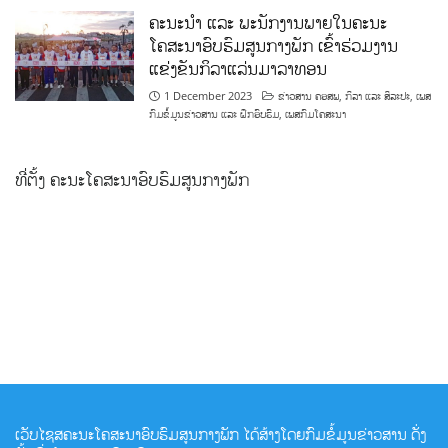
ຄະນະນຳ ແລະ ພະນັກງານພາຍໃນຄະນະ
ໂຄສະນາອົບຮົມສູນກາງພັກ ເຂົ້າຮ່ວມງານ
ແຂ່ງຂັນກິລາແລ່ນມາລາທອນ
1 December 2023
ຂ່າວສານ ຄອສພ
,
ກິລາ ແລະ ສິລະປະ
,
ເພສ
ກົມຂໍ້ມູນຂ່າວສານ ແລະ ຝຶກອົບຮົມ
,
ເພສກົມໂຄສະນາ
ທີ່ຕັ້ງ ຄະນະໂຄສະນາອົບຮົມສູນກາງພັກ
ເວັບໄຊສຄະນະໂຄສະນາອົບຮົມສູນກາງພັກ ໄດ້ສ້າງໂດຍກົມຂໍ້ມູນຂ່າວສານ ດັ່ງ