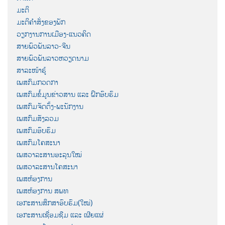
ມະຕິ
ມະຕິຄຳສັ່ງຂອງພັກ
ວຽກງານການເມືອງ-ແນວຄິດ
ສາຍພົວພັນລາວ-ຈີນ
ສາຍພົວພັນລາວຫວຽດນາມ
ສາລະໜ້າຮູ້
ເພສກົມກວດກາ
ເພສກົມຂໍ້ມູນຂ່າວສານ ແລະ ຝຶກອົບຮົມ
ເພສກົມຈັດຕັ້ງ-ພະນັກງານ
ເພສກົມສັງລວມ
ເພສກົມອົບຮົມ
ເພສກົມໂຄສະນາ
ເພສວາລະສານອະລຸນໃໝ່
ເພສວາລະສານໂຄສະນາ
ເພສຫ້ອງການ
ເພສຫ້ອງການ ສພທ
ເອກະສານສຶກສາອົບຮົມ(ໃໝ່)
ເອກະສານເຊື່ອມຊືມ ແລະ ເຜີຍແຜ່