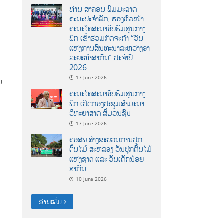
ທ່ານ ສາຄອນ ພົມມະລາດ
ຄະນະປະຈໍາພັກ, ຮອງຫົວໜ້າ
ຄະນະໂຄສະນາອົບຮົມສູນກາງ
ພັກ ເຂົ້າຮ່ວມກິດຈະກຳ “ວັນ
ແຫ່ງການສົນທະນາລະຫວ່າງອາ
ລະຍະທຳສາກົນ” ປະຈຳປີ
2026
17 June 2026
ມ
ຄະນະໂຄສະນາອົບຮົມສູນກາງ
ພັກ ເປີດກອງປະຊຸມສຳມະນາ
ວິທະຍາສາດ ສຶ່ມວນຊົນ
17 June 2026
ຄອສພ ສ້າງຂະບວນການປູກ
ຕົ້ນໄມ້ ສະຫລອງ ວັນປູກຕົ້ນໄມ້
ແຫ່ງຊາດ ແລະ ວັນເດັກນ້ອຍ
ສາກົນ
10 June 2026
ອ່ານເພີ່ມ