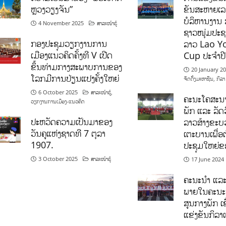
ຫຼວງວຽງຈັນ”
ຂັນສະຫາຍເ
ບໍລິຫານງານ 
4 November 2025
ສາລະໜ້າຮູ້
ຊາວໜຸ່ມປະຊາ
ກອງປະຊຸມວຽກງານການ
ລາວ Lao Y
ເມືອງແນວຄິດຄັ້ງທີ V ເປີດ
Cup ປະຈຳປ
ຂຶ້ນທ່າມກາງສະພາບການຂອງ
20 January 2
ໂລກມີການປ່ຽນແປງຄັ້ງໃຫຍ່
ຈັດຕັ້ງມະຫາຊົນ
,
ກິລາ
6 October 2025
ສາລະໜ້າຮູ້
,
ຄະນະໂຄສະນາ
ວຽກງານການເມືອງ-ແນວຄິດ
ພັກ ແລະ ລັດວ
ປະຫວັດຄວາມເປັນມາຂອງ
ລາວສ້າງຂະບວ
ວັນຄູແຫ່ງຊາດທີ 7 ຕຸລາ
ເຕະບານເພື່ອ
1907.
ປະຊຸມໃຫຍ່ຂ
3 October 2025
ສາລະໜ້າຮູ້
17 June 2024
ຄະນະນຳ ແລະ
ພາຍໃນຄະນະ
ສູນກາງພັກ ເຂ
ແຂ່ງຂັນກິລ