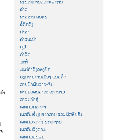
ຂະບວນການອອກແຮງງານ
ຂ່າວ
ຂ່າວສານ ຄອສພ
ຂໍ້ຕົກລົງ
ຄຳສັ່ງ
ຄຳແນະນຳ
ຄູ່ມື
ດຳລັດ
ມະຕິ
ມະຕິຄຳສັ່ງຂອງພັກ
ວຽກງານການເມືອງ-ແນວຄິດ
ສາຍພົວພັນລາວ-ຈີນ
ສາຍພົວພັນລາວຫວຽດນາມ
ຄໍາ
ສາລະໜ້າຮູ້
ເພສກົມກວດກາ
ເພສກົມຂໍ້ມູນຂ່າວສານ ແລະ ຝຶກອົບຮົມ
ເພສກົມຈັດຕັ້ງ-ພະນັກງານ
ງ
ເພສກົມສັງລວມ
ໃຈ
ເພສກົມອົບຮົມ