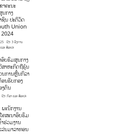
ລຂາຄະນະ
ສູນກາງ
ຊົນ ປະຕິວັດ
outh Union
ີ 2024
025
3 ອົງການ
 ແລະ ສິລະປະ
ອົບຮົມສູນກາງ
ິສາຫະກິດຖືຮຸ້ນ
ນການຫຼີ້ນກິລາ
ຕ້ອນຮັບກອງ
ອງຕົນ
ກິລາ ແລະ ສິລະປະ
 ພະນັກງານ
ໂຄສະນາອົບຮົມ
ົ້າຮ່ວມງານ
າແລ່ນມາລາທອນ