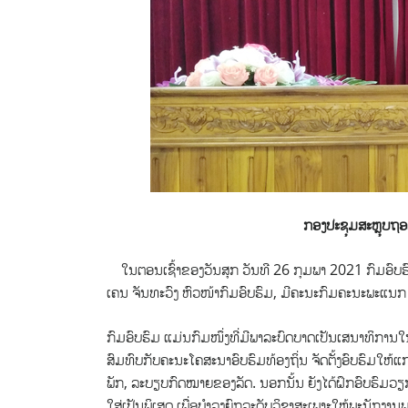
ກອງປະຊຸມສະຫຼຸບຖ
ໃນຕອນເຊົ້າຂອງວັນສຸກ ​ວັນ​ທີ 26 ກຸມພາ 2021 ກົມອົບຮ
ເຄນ ຈັນທະວົງ ຫົວໜ້າກົມອົບຮົມ, ມີຄະນະກົມຄະນະພະແນກ 
ກົມອົບຮົມ ແມ່ນກົມໜຶ່ງທີ່ມີພາລະບົດບາດເປັນເສນາທິການ
ສົມທົບກັບຄະນະໂຄສະນາອົບຮົມທ້ອງຖິ່ນ ຈັດຕັ້ງອົບຮົມໃຫ້ແ
ພັກ, ລະບຽບກົດໝາຍຂອງລັດ. ນອກນັ້ນ ຍັງໄດ້ຝຶກອົບຮົມວຽກ
ໃສ່ເປັນພິເສດ ເພື່ອບໍາລຸງຍົກລະດັບວິຊາສະເພາະໃຫ້ພະນັກງ