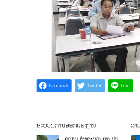
Facebook
Twitter
Line
ຂະບວນການອອກແຮງງານ
ສາລ
ຄອສພ ສ້າງຂະບວນການປູກ