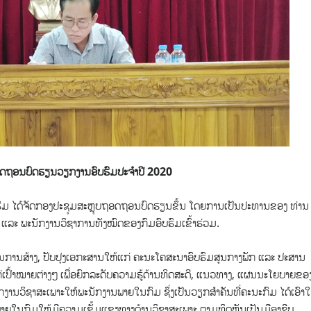
ອດຖອນບົດຮຽນ
ວຽກງານອົບຮົມປະຈໍາປີ 2020
ົມ ໄດ້ຈັດກອງປະຊຸມສະຫຼຸບຖອດຖອນບົດຮຽນຂຶ້ນ ​
ໂດຍການເປັນປະທານ​ຂອງ ທ່ານ 
ແລະ ພະນັກງານວິຊາການທັງໝົດຂອງກົມອົບຮົມເຂົ້າຮ່ວມ.
ໃນການສ້າງ, ປັບປຸງເອກະສານໃຫ້ແກ່ ຄະນະໂຄສະນາອົບຮົມສູນກາງພັກ ແລະ ປະສານ
ກ່ເປົ້າໝາຍຕ່າງໆ ເພື່ອຍົກລະດັບຄວາມຮູ້ດ້ານທິດສະດີ, ແນວທາງ, ແຜນນະໂຍບາຍຂອ
ງານວິຊາສະເພາະໃຫ້ພະນັກງານພາຍໃນກົມ ຊຶ່ງເປັນວຽກສໍາຄັນທີ່ຄະນະກົມ ໄດ້ເອົາ
ານພາຍໃນກົມໃຫ້ມີຄວາມເຂັ້ມແຂງທາງດ້ານວິຊາສະເພາະ ຕາມທິດຫັນເປັນມືອາຊີບ.