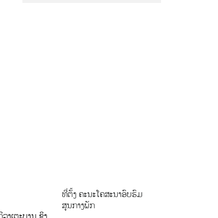
ທີ່ຕັ້ງ ຄະນະໂຄສະນາອົບຮົມ
ສູນກາງພັກ
ິລາເຕະບານ ຊິງ