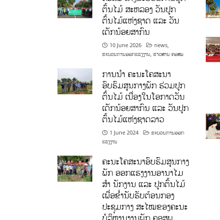
ຕົ້ນໄມ້ ສະຫລອງ ວັນປູກ
ຕົ້ນໄມ້ແຫ່ງຊາດ ແລະ ວັນ
ເດັກນ້ອຍສາກົນ
10 June 2026
news
,
ຂະບວນການອອກແຮງງານ
,
ຂ່າວສານ ຄອສພ
ການນໍາ ຄະນະໂຄສະນາ
ອົບຮົມສູນກາງພັກ ຮ່ວມປູກ
ຕົ້ນໄມ້ ເນື່ອງໃນໂອກາດວັນ
ເດັກນ້ອຍສາກົນ ແລະ ວັນປູກ
ຕົ້ນໄມ້ແຫ່ງຊາດລາວ
1 June 2024
ຂະບວນການອອກ
ແຮງງານ
ຄະນະໂຄສະນາອົບຮົມສູນກາງ
ພັກ ອອກແຮງງານອານາໄມ
ສໍາ ນັກງານ ແລະ ປູກຕົ້ນໄມ້
ເພື່ອຂໍ່ານັບຮັບຕ້ອນກອງ
ປະຊຸມກາງ ສະໄໝຂອງຄະນະ
ບໍລິຫານງານພັກ ຄອສພ.