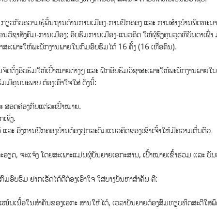
າ ກ່ຽວກັບຄວາມຮູ້ພື້ນຖານດ້ານການເມືອງ-ການປົກຄອງ ແລະ ການສ້າງບ້ານພັດທະນາ
າສັງຄົມ-ການເມືອງ; ອົບຮົມການເມືອງ-ແນວຄິດ ໃຫ້ຜູ້ຊົງຄຸນວຸດທິບັນດາເຜົ່າ ມີ
ຊາສະເພາະໃຫ້ພະນັກງານພາຍໃນກົມອົບຮົມໄດ້ 16 ຄັ້ງ (16 ເທື່ອຄົນ).
ັດຕັ້ງອົບຮົມໃຫ້ເປົ້າໝາຍຕ່າງໆ ແລະ ຝຶກອົບຮົມວິຊາສະເພາະໃຫ້ພະນັກງານພາຍໃນ
ມມີຄຸນນະພາບ ຕ້ອງເອົາໃຈໃສ່ ດັ່ງນີ້:
ລະ ສອດຄ່ອງກັບແຕ່ລະເປົ້າໝາຍ.
ເຊິ່ງ.
າຍແທ້ ແລະ ອົງການປົກຄອງບ້ານຕ້ອງປຸກລະດົມແນວຄິດຂອງເຂົາເຈົ້າໃຫ້ມີຄວາມຕື່ນຕົວ
ຽດ, ຈະແຈ້ງ ໂດຍສະເພາະແມ່ນຜູ້ບັນຍາຍເອກະສານ, ເປົ້າໝາຍເຂົ້າຮ່ວມ ແລະ ບັ
ົບຮົມ ຢາກເຮັດໄດ້ດີຕ້ອງເອົາໃຈ ໃສ່ບາງບັນຫາສໍາຄັນ ຄື:
ກໍາແໜ້ນເນື້ອໃນສໍາຄັນຂອງເອກະ ສານໃຫ້ໄດ້, ເວລາບັນຍາຍຕ້ອງສົມທຽບທິດສະດີໃສ່ພຶ