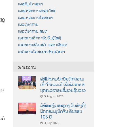
ເພສກົມໂຄສະນາ
ເພສວາລະສານອະລຸນໃໝ່
ເພສວາລະສານໂຄສະນາ
ຜູ້
ເພສຫ້ອງການ
ເພສຫ້ອງການ ສພທ
ເອກະສານສຶກສາອົບຮົມ(ໃໝ່)
ເອກະສານເຊື່ອມຊືມ ແລະ ເຜີຍແຜ່
ເອກະສານໂຄສະນາ-ປາຖະກະຖາ
ຂ່າວສານ
ພິທີລົງນາມບົດບັນທຶກຄວາມ
ເຂົ້າໃຈຮ່ວມມື ເພື່ອພັດທະນາ
ບຸກຄະລາກອນສື່ມວນຊົນລາວ
ນຫາ
5 August 2026
ພິທີສະເຫຼີມສະຫຼອງ ວັນສ້າງຕັ້ງ
ພັກກອມມູນິດຈີນ ຄົບຮອບ
105 ປີ
ດຕິ
3 July 2026