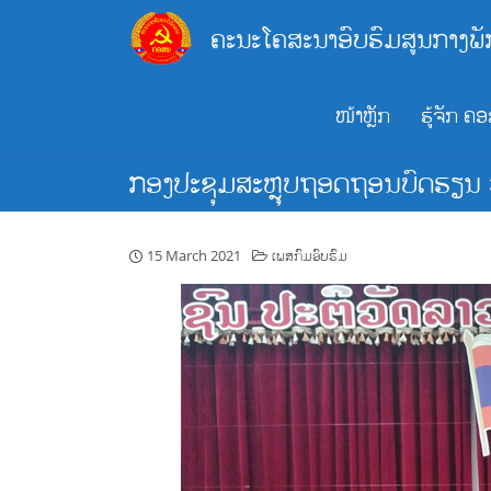
Skip
ຄະນະໂຄສະນາອົບຮົມສູນກາງພັ
to
content
ໜ້າຫຼັກ
ຮູ້ຈັກ ຄ
ກອງປະຊຸມສະຫຼຸບຖອດຖອນບົດຮຽນ ວ
15 March 2021
ເພສກົມອົບຮົມ