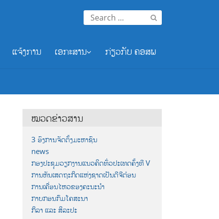
Search
for:
ແຈ້ງການ
ເອກະສານ
ກ່ຽວກັບ ຄອສພ
ໝວດຂ່າວສານ
3 ອົງການຈັດຕັ້ງມະຫາຊົນ
news
ກອງປະຊຸມວຽກງານແນວຄິດທົ່ວປະເທດຄັ້ງທີ V
ການຫັນເສດຖະກິດແຫ່ງຊາດເປັນດີຈີຕ໋ອນ
ການເຄື່ອນໄຫວຂອງຄະນະນຳ
ກາບກອນກົມໂຄສະນາ
ກິລາ ແລະ ສິລະປະ