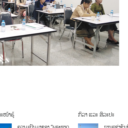
ະໜ້າຮູ້
ກິລາ ແລະ ສິລະປະ
ຄວາມເປັນມາຂອງ “ພຣະທາດ
ການແຂ່ງຂັນກ