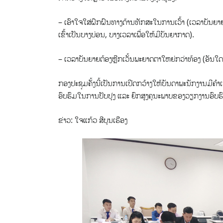
– ເອົາໃຈໃສ່ຝຶກຝົນທາງດ້ານທັກສະໃນການເວົ້າ (ເວລາບັນຍາ
ເຂົ້າເປັນບາງບ່ອນ, ບາງເວລາເພື່ອໃຫ້ມີບັນຍາກາດ).
– ເວລາບັນຍາຍຕ້ອງຫຼີກເວັ້ນພະຍາດຕາໃຫຍ່ກວ່າທ້ອງ (ອັນໃດກ
ກອງປະຊຸມຄັ້ງນີ້ເປັນການເປີດກວ້າງໃຫ້ບັນດາພະນັກງານມີຄ
ອົບຮົມໃນການປັບປຸງ ແລະ ຍົກສູງຄຸນະພາບຂອງວຽກງານອົບຮົມໃ
ຂ່າວ: ໃຈແກ້ວ ສີບຸນເຮືອງ