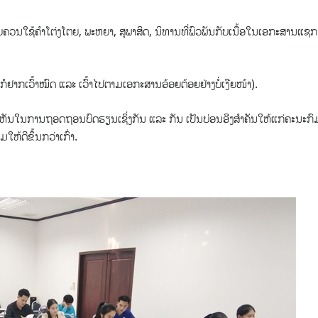
ຍຄວນໃຊ້ຄໍາໂຕ່ງໂຕຍ, ພະຫຍາ, ສຸພາສິດ, ນິທານທີ່ພົວພັນກັບເນື້ອໃນເອກະສານແຊກ
ໍຢາກເວົ້າໝົດ ແລະ ເວົ້າໄປຕາມເອກະສານອ້ອຍຕ້ອຍຢ່າງບໍ່ເງີຍໜ້າ).
ຳເຫັນໃນການຖອດຖອນບົດຮຽນເຊິ່ງກັນ ແລະ ກັນ ເປັນບ່ອນອີງສໍາຄັນໃຫ້ແກ່ຄະນະກົ
ຫ້ດີຂຶ້ນກວ່າເກົ່າ.