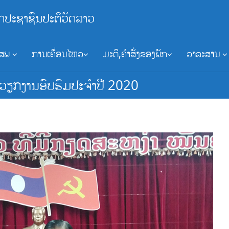
ກປະຊາຊົນປະຕິວັດລາວ
ອສພ
ການເຄື່ອນໄຫວ
ມະຕິ,ຄຳສັ່ງຂອງພັກ
ວາລະສານ
ຽກງານອົບຮົມປະຈໍາປີ 2020