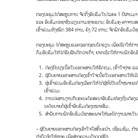
ກອງປະຊຸມໄດ້ສະຫຼຸບການ ຈັດຕັ້ງອົບຮົມໃນໄລຍະ 1 ປີຜ່ານມ
ແລະ ອົບຮົມປະຊາຊົນລຽບຕາມຊາຍແດນ; ອົບຮົມຄູ-ອາຈານສອນວິຊ
ເຂົ້າຮ່ວມທັງໝົດ 384 ທ່ານ, ຍິງ 72 ທ່ານ; ຈັດຝຶກອົບຮົມວິ
ກອງປະຊຸມ ໄດ້ສະຫຼຸບແລະຖອດຖອນບົດຮຽນ ເພື່ອເຮັດໃຫ້ການຈ
ກົມອົບຮົມໃຫ້ໄດ້ຮັບຜົນດີກວ່າເກົ່າ; ຢາກເຮັດໃຫ້ການຝຶກອົບຮົ
ຕ້ອງປັບປຸງເນື້ອໃນເອກະສານໃຫ້ຮັດກຸມ, ເຂົ້າໃຈງ່າຍ ແ
ຜູ້ບັນຍາຍເອກະສານຕ້ອງເຂົ້າໃຈເນື້ອໃນເອກະສານໃຫ້ເລິກ
ຜູ້ເຂົ້າຮ່ວມອົບຮົມຕ້ອງເລືອກໃຫ້ໄດ້ຜູ້ທີ່ເປັນເປົ້າໝ
ເຂົ້າຮ່ວມ.
ການປະສານງານກັບຄະນະໂຄສະນາອົບຮົມທ້ອງຖິ່ນຕ້ອງລະອ
ນະໂຍບາຍຕໍ່ຜູ້ເຂົ້າອົບຮົມຕ້ອງເໝາະສົມ.
ສຳລັບການຝຶກອົບຮົມວິຊາສະເພາະໃຫ້ພະນັກງານພາຍໃນກົມອ
– ຜູ້ບັນຍາຍເອກະສານຕ້ອງເອົາໃຈໃສ່ຄົ້ນຄວ້າ, ເຊື່ອມຊຶມ, 
ກໍາຕົວຈິງໃຫ້ຫຼາຍ ເພື່ອສ້າງຄວາມດຶງດູດຜູ້ຟັງ.