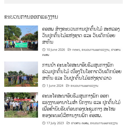
ຂະບວນການອອກແຮງງານ
ຄອສພ ສ້າງຂະບວນການປູກຕົ້ນໄມ້ ສະຫລອງ
ວັນປູກຕົ້ນໄມ້ແຫ່ງຊາດ ແລະ ວັນເດັກນ້ອຍ
ສາກົນ
10 June 2026
news
,
ຂະບວນການອອກແຮງງານ
,
ຂ່າວສານ
ຄອສພ
ການນໍາ ຄະນະໂຄສະນາອົບຮົມສູນກາງພັກ
ຮ່ວມປູກຕົ້ນໄມ້ ເນື່ອງໃນໂອກາດວັນເດັກນ້ອຍ
ສາກົນ ແລະ ວັນປູກຕົ້ນໄມ້ແຫ່ງຊາດລາວ
1 June 2024
ຂະບວນການອອກແຮງງານ
ຄະນະໂຄສະນາອົບຮົມສູນກາງພັກ ອອກ
ແຮງງານອານາໄມສໍາ ນັກງານ ແລະ ປູກຕົ້ນໄມ້
ເພື່ອຂໍ່ານັບຮັບຕ້ອນກອງປະຊຸມກາງ ສະໄໝ
ຂອງຄະນະບໍລິຫານງານພັກ ຄອສພ.
17 July 2023
ຂ່າວສານ ຄອສພ
,
ຂະບວນການອອກແຮງງານ