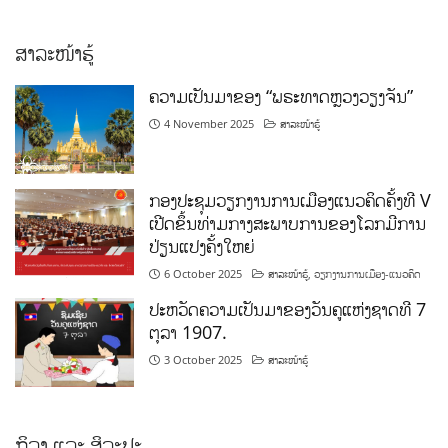
ສາລະໜ້າຮູ້
ຄວາມເປັນມາຂອງ “ພຣະທາດຫຼວງວຽງຈັນ”
4 November 2025
ສາລະໜ້າຮູ້
ກອງປະຊຸມວຽກງານການເມືອງແນວຄິດຄັ້ງທີ V
ເປີດຂຶ້ນທ່າມກາງສະພາບການຂອງໂລກມີການ
ປ່ຽນແປງຄັ້ງໃຫຍ່
6 October 2025
ສາລະໜ້າຮູ້
,
ວຽກງານການເມືອງ-ແນວຄິດ
ປະຫວັດຄວາມເປັນມາຂອງວັນຄູແຫ່ງຊາດທີ 7
ຕຸລາ 1907.
3 October 2025
ສາລະໜ້າຮູ້
ກິລາ ແລະ ສິລະປະ