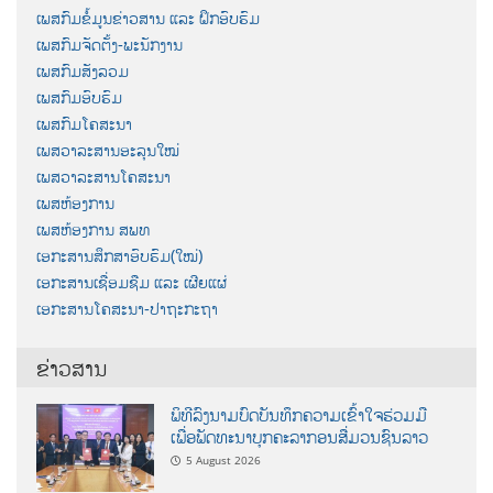
ເພສກົມຂໍ້ມູນຂ່າວສານ ແລະ ຝຶກອົບຮົມ
ເພສກົມຈັດຕັ້ງ-ພະນັກງານ
ເພສກົມສັງລວມ
ເພສກົມອົບຮົມ
ເພສກົມໂຄສະນາ
ເພສວາລະສານອະລຸນໃໝ່
ເພສວາລະສານໂຄສະນາ
ເພສຫ້ອງການ
ເພສຫ້ອງການ ສພທ
ເອກະສານສຶກສາອົບຮົມ(ໃໝ່)
ເອກະສານເຊື່ອມຊືມ ແລະ ເຜີຍແຜ່
ເອກະສານໂຄສະນາ-ປາຖະກະຖາ
ຂ່າວສານ
ພິທີລົງນາມບົດບັນທຶກຄວາມເຂົ້າໃຈຮ່ວມມື
ເພື່ອພັດທະນາບຸກຄະລາກອນສື່ມວນຊົນລາວ
5 August 2026