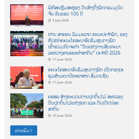
ພິທີສະເຫຼີມສະຫຼອງ ວັນສ້າງຕັ້ງພັກກອມມູນິດ
ຈີນ ຄົບຮອບ 105 ປີ
3 July 2026
ທ່ານ ສາຄອນ ພົມມະລາດ ຄະນະປະຈໍາພັກ, ຮອງ
ຫົວໜ້າຄະນະໂຄສະນາອົບຮົມສູນກາງພັກ
ເຂົ້າຮ່ວມກິດຈະກຳ “ວັນແຫ່ງການສົນທະນາ
ລະຫວ່າງອາລະຍະທຳສາກົນ” ປະຈຳປີ 2026
17 June 2026
ຄະນະໂຄສະນາອົບຮົມສູນກາງພັກ ເປີດກອງປະ
ຊຸມສຳມະນາວິທະຍາສາດ ສຶ່ມວນຊົນ
17 June 2026
ຄອສພ ສ້າງຂະບວນການປູກຕົ້ນໄມ້ ສະຫລອງ
ວັນປູກຕົ້ນໄມ້ແຫ່ງຊາດ ແລະ ວັນເດັກນ້ອຍ
ສາກົນ
10 June 2026
ອ່ານເພີ່ມ