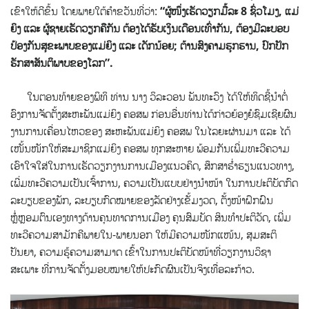
ເຂົາໃຫ້ດີຂຶ້ນ ໂດຍພາຍໃຕ້ຄໍາຂວັນທີ່ວ່າ:
“
ຜູ້ໜຶ່ງເຮັດວຽກມື້ລະ 8 ຊົ່ວໂມງ, ແມ່
ຍິງ ແລະ ຜູ້ຊາຍເຮັດວຽກຄືກັນ ຕ້ອງໄດ້ຮັບເງິນເດືອນເທົ່າກັນ, ຕ້ອງມີລະບອບ
ປ້ອງກັນສຸຂະພາບຂອງແມ່ຍິງ ແລະ ເດັກນ້ອຍ; ຕ້ານສົງຄາມຮຸກຮານ, ປົກປັກ
ຮັກສາສັນຕິພາບຂອງໂລກ
”
.
ໃນຕອນທ້າຍຂອງພິທິ ທ່ານ ນາງ ວິລະວອນ ພັນທະວົງ ໄດ້ໃຫ້ທິດຊີ້ນໍາຕໍ່
ອົງການຈັດຕັ້ງສະຫະພັນແມ່ຍິງ ຄອສພ ກ່ອນອື່ນທ່ານໄດ້ກ່າວຍ້ອງຍໍຊົມເຊີຍຜົນ
ງານການເຄື່ອນໄຫວຂອງ ສະຫະພັນແມ່ຍິງ ຄອສພ ໃນໄລຍະຜ່ານມາ ແລະ ໄດ້
ເໜັ້ນໜັກໃຫ້ສະມາຊິກແມ່ຍິງ ຄອສພ ທຸກສະຫາຍ ພ້ອມກັນເພີ່ມທະວີຄວາມ
ເອົາໃຈໃສ່ໃນການເຮັດວຽກງານການເມືອງແນວຄິດ, ສຶກສາຮໍ່າຮຽນແນວທາງ,
ເພີ່ມທະວີຄວາມເປັນເຈົ້າການ, ຄວາມເປັນແບບຢ່າງນໍາໜ້າ ໃນການປະຕິບັດກົດ
ລະບຽບຂອງພັກ, ລະບຽບກົດໝາຍຂອງລັດຢ່າງເຂັ້ມງວດ, ຕັ້ງໜ້າຝຶກຝົນ
ຫຼໍ່ຫຼອມຕົນເອງທາງດ້ານຄຸນທາດການເມືອງ ຄຸນສົມບັດ ສິນທໍາປະຕິວັດ, ເພີ່ມ
ທະວີຄວາມສາມັກຄີພາຍໃນ-ພາຍນອກ ໃຫ້ມີຄວາມໜັກແໜ້ນ, ສຸມສະຕິ
ປັນຍາ, ຄວາມຮູ້ຄວາມສາມາດ ເຂົ້າໃນການປະຕິບັດໜ້າທີ່ວຽກງານວິຊາ
ສະເພາະ ທີ່ການຈັດຕັ້ງມອບໝາຍໃຫ້ປະກົດຜົນເປັນຈິງເທື່ອລະກ້າວ.