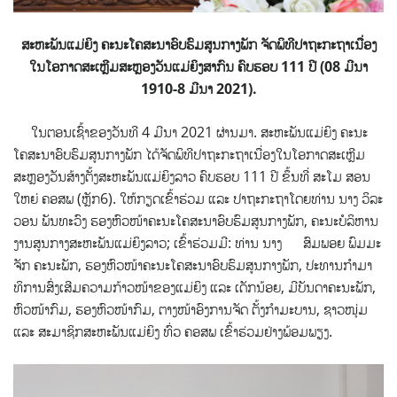
ສະຫະພັນແມ່ຍິງ ຄະນະໂຄສະນາອົບຮົມສູນກາງພັກ ຈັດພິທີປາຖະກະຖາເນື່ອງ
ໃນໂອກາດສະເຫຼີມສະຫຼອງວັນແມ່ຍິງສາກົນ ຄົບຮອບ
111 ປີ (08 ມີນາ
1910-8 ມີນາ 2021).
ໃນຕອນເຊົ້າຂອງວັນທີ 4 ມີນາ 2021 ຜ່ານມາ. ສະຫະພັນແມ່ຍິງ ຄະນະ
ໂຄສະນາອົບຮົມສູນກາງພັກ ໄດ້ຈັດພິທີປາຖະກະຖາເນື່ອງໃນໂອກາດສະເຫຼີມ
ສະຫຼອງວັນສ້າງຕັ້ງສະຫະພັນແມ່ຍິງລາວ
ຄົບຮອບ 111 ປີ ຂຶ້ນທີ່ ສະໂມ ສອນ
ໃຫຍ່ ຄອສພ (ຫຼັກ6). ໃຫ້ກຽດເຂົ້າຮ່ວມ ແລະ ປາຖະກະຖາໂດຍທ່ານ ນາງ ວິລະ
ວອນ ພັນທະວົງ ຮອງຫົວໜ້າຄະນະໂຄສະນາອົບຮົມສູນກາງພັກ, ຄະນະບໍລິຫານ
ງານສູນກາງສະຫະພັນແມ່ຍິງລາວ; ເຂົ້າຮ່ວມມີ: ທ່ານ ນາງ ສົມພອຍ ພົມມະ
ຈັກ ຄະນະພັກ, ຮອງຫົວໜ້າຄະນະໂຄສະນາອົບຮົມສູນກາງພັກ, ປະທານກໍາມາ
ທິການສົ່ງເສີມຄວາມກ້າວໜ້າຂອງແມ່ຍິງ ແລະ ເດັກນ້ອຍ, ມີບັນດາຄະນະພັກ,
ຫົວໜ້າກົມ, ຮອງຫົວໜ້າກົມ, ຕາງໜ້າອົງການຈັດ ຕັ້ງກໍາມະບານ, ຊາວໜຸ່ມ
ແລະ ສະມາຊິກສະຫະພັນແມ່ຍິງ ທົ່ວ ຄອສພ ເຂົ້າຮ່ວມຢ່າງພ້ອມພຽງ.