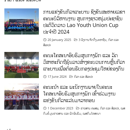
ການແຂ່ງຂັນກິລາເຕະບານ ຊິງຂັນສະຫາຍເລຂາ
ຄະນະບໍລິຫານງານ ສູນກາງຊາວໜຸ່ມປະຊາຊົນ
ປະຕິວັດລາວ Lao Youth Union Cup
ປະຈຳປີ 2024
20 January 2025
3 ອົງການຈັດຕັ້ງມະຫາຊົນ
,
ກິລາ ແລະ
ສິລະປະ
ຄະນະໂຄສະນາອົບຮົມສູນກາງພັກ ແລະ ລັດ
ວິສາຫະກິດຖືຮຸ້ນລາວສ້າງຂະບວນການຫຼີ້ນກິລາ
ເຕະບານເພື່ອຕ້ອນຮັບກອງປະຊຸມໃຫຍ່ຂອງຕົນ
17 June 2024
ກິລາ ແລະ ສິລະປະ
ຄະນະນຳ ແລະ ພະນັກງານພາຍໃນຄະນະ
ໂຄສະນາອົບຮົມສູນກາງພັກ ເຂົ້າຮ່ວມງານ
ແຂ່ງຂັນກິລາແລ່ນມາລາທອນ
1 December 2023
ຂ່າວສານ ຄອສພ
,
ກິລາ ແລະ ສິລະປະ
,
ເພສ
ກົມຂໍ້ມູນຂ່າວສານ ແລະ ຝຶກອົບຮົມ
,
ເພສກົມໂຄສະນາ