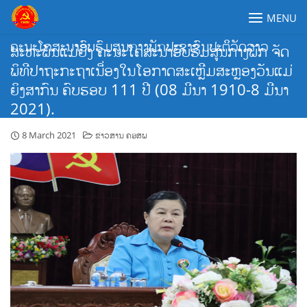
Skip
MENU
to
content
ຄະນະໂຄສະນາອົບຮົມສູນກາງພັກປະຊາຊົນປະຕິວັດລາວ
ສະຫະພັນແມ່ຍິງ ຄະນະໂຄສະນາອົບຮົມສູນກາງພັກ ຈັດ
ພິທີປາຖະກະຖາເນື່ອງໃນໂອກາດສະເຫຼີມສະຫຼອງວັນແມ່
ຍິງສາກົນ ຄົບຮອບ 111 ປີ (08 ມີນາ 1910-8 ມີນາ
2021).
8 March 2021
ຂ່າວສານ ຄອສພ