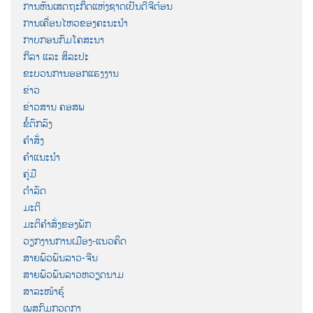
ການຫັນເສດຖະກິດແຫ່ງຊາດເປັນດີຈີຕ໋ອນ
ການເຄື່ອນໄຫວຂອງຄະນະນຳ
ກາບກອນກົມໂຄສະນາ
ກິລາ ແລະ ສິລະປະ
ຂະບວນການອອກແຮງງານ
ຂ່າວ
ຂ່າວສານ ຄອສພ
ຂໍ້ຕົກລົງ
ຄຳສັ່ງ
ຄຳແນະນຳ
ຄູ່ມື
ດຳລັດ
ມະຕິ
ມະຕິຄຳສັ່ງຂອງພັກ
ວຽກງານການເມືອງ-ແນວຄິດ
ສາຍພົວພັນລາວ-ຈີນ
ສາຍພົວພັນລາວຫວຽດນາມ
ສາລະໜ້າຮູ້
ເພສກົມກວດກາ