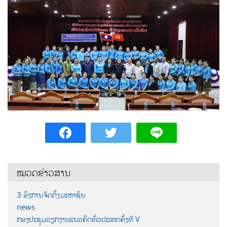
ໝວດຂ່າວສານ
3 ອົງການຈັດຕັ້ງມະຫາຊົນ
news
ກອງປະຊຸມວຽກງານແນວຄິດທົ່ວປະເທດຄັ້ງທີ V