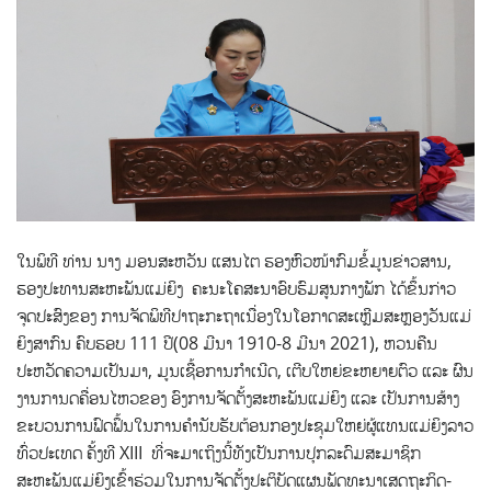
ໃນພິທີ ທ່ານ ນາງ ມອນສະຫວັນ ແສນໄຕ ຮອງຫົວໜ້າກົມຂໍ້ມູນຂ່າວສານ,
ຮອງປະທານສະຫະພັນແມ່ຍິງ ຄະນະໂຄສະນາອົບຮົມສູນກາງພັກ ໄດ້ຂຶ້ນກ່າວ
ຈຸດປະສົງຂອງ ການຈັດພິທີປາຖະກະຖາເນື່ອງໃນໂອກາດສະເຫຼີມສະຫຼອງວັນແມ່
ຍິງສາກົນ ຄົບຮອບ 111 ປີ(08 ມີນາ 1910-8 ມີນາ 2021), ຫວນຄືນ
ປະຫວັດຄວາມເປັນມາ, ມູນເຊື້ອການກໍາເນີດ, ເຕີບໃຫຍ່ຂະຫຍາຍຕົວ ແລະ ຜົນ
ງານການດຄື່ອນໄຫວຂອງ ອົງການຈັດຕັ້ງສະຫະພັນແມ່ຍິງ ແລະ ເປັນການສ້າງ
ຂະບວນການຟົດຟຶ້ນໃນການຄໍານັບຮັບຕ້ອນກອງປະຊຸມໃຫຍ່ຜູ້ແທນແມ່ຍິງລາວ
ທົ່ວປະເທດ ຄັ້ງທີ XIII ທີ່ຈະມາເຖິງນີ້ທັງເປັນການປຸກລະດົມສະມາຊິກ
ສະຫະພັນແມ່ຍິງເຂົ້າຮ່ວມໃນການຈັດຕັ້ງປະຕິບັດແຜນພັດທະນາເສດຖະກິດ-