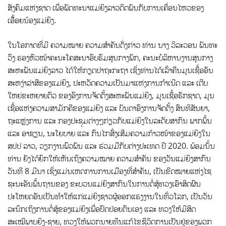
ສັງຄົມແຫ່ງຊາດ ເພື່ອພັດທະນາແມ່ຍິງລາວຕິດພັນກັບການເຄື່ອນໄຫວຂອງ
ເອຶື້ອຍນ້ອງແມ່ຍິງ.
ໃນໂອກາດທີ່ມີ ຄວາມໝາຍ ຄວາມສໍາຄັນດັ່ງກ່າວ ທ່ານ ນາງ ວິລະວອນ ພັນທະ
ວົງ ຮອງຫົວໜ້າຄະນະໂຄສະນາອົບຮົມສູນກາງພັກ, ຄະນະບໍລິຫານງານສູນກາງ
ສະຫະພັນແມ່ຍິງລາວ ໄດ້ໃຫ້ກຽດປາຖະກະຖາ ເຊິ່ງທ່ານໄດ້ເລົ່າຄືນມູນເຊື້ອອັນ
ສະຫງ່າລ່າສີຂອງແມ່ຍິງ, ປະຫວັດຄວາມເປັນມາແຫ່ງການກໍາເນີດ ແລະ ເຕີບ
ໃຫຍ່ຂະຫຍາຍຕົວ ຂອງອົງການຈັດຕັ້ງສະຫະພັນແມ່ຍິງ, ມູນເຊື້ອຮັກຊາດ, ມູນ
ເຊື້ອແຫ່ງຄວາມສາມັກຄີຂອງແມ່ຍິງ ແລະ ບັນດາອົງການຈັດຕັ້ງ ສົນທິສັນຍາ,
ຖະແຫຼ່ງການ ແລະ ກອງປະຊຸມຕ່າງໆກ່ຽວກັບແມ່ຍິງໃນລະດັບສາກົນ ພາກພຶ້ນ
ແລະ ອາຊຽນ, ນະໂຍບາຍ ແລະ ກົນໄກສົ່ງເສີມຄວາມກ້າວໜ້າຂອງແມ່ຍິງໃນ
ສປປ ລາວ, ວຽກງານພົວພັນ ແລະ ຮ່ວມມືກັບຕ່າງປະເທດ ປີ 2020. ພ້ອມນັ້ນ
ທ່ານ ຍັງໄດ້ຍົກໃຫ້ເຫັນເຖິງຄວາມໝາຍ ຄວາມສໍາຄັນ ຂອງວັນແມ່ຍິງສາກົນ
ວັນທີ 8 ມີນາ ເຊິ່ງແມ່ນເຫດການການເມືອງທີ່ສໍາຄັນ, ເປັນຂີດໝາຍແຫ່ງໄຊ
ຊະນະອັນພຶ້ນຖານຂອງ ຂະບວນແມ່ຍິງສາກົນໃນການຕໍ່ສູ້ທວງເອົາສິດຜົນ
ປະໂຫຍດອັນເປັນທໍາໃຫ້ແກ່ແມ່ຍິງຊາວຜູ້ອອກແຮງງານໃນທົ່ວໂລກ, ເປັນວັນ
ລະນຶກເຖິງການຕໍ່ສູ້ຂອງແມ່ຍິງເພື່ອປົດປ່ອຍຕົນເອງ ແລະ ທວງໃຫ້ມີສິດ
ສະເໝີພາບຍິງ-ຊາຍ, ທວງໃຫ້ພວກນາຍທຶນແກ້ໄຂຊີວິດການເປັນຢູ່ຂອງພວກ