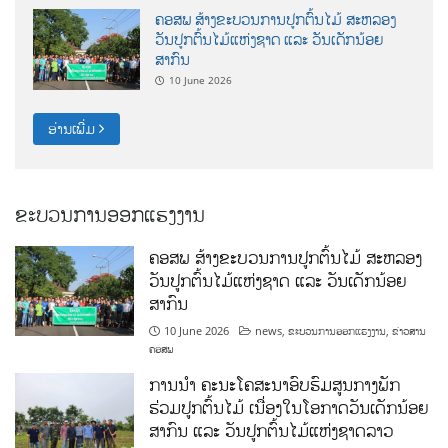
ຄອສພ ສ້າງຂະບວນການປູກຕົ້ນໄມ້ ສະຫລອງ
ວັນປູກຕົ້ນໄມ້ແຫ່ງຊາດ ແລະ ວັນເດັກນ້ອຍ
ສາກົນ
10 June 2026
ອ່ານເພີ່ມ
ຂະບວນການອອກແຮງງານ
ຄອສພ ສ້າງຂະບວນການປູກຕົ້ນໄມ້ ສະຫລອງ
ວັນປູກຕົ້ນໄມ້ແຫ່ງຊາດ ແລະ ວັນເດັກນ້ອຍ
ສາກົນ
10 June 2026
news
,
ຂະບວນການອອກແຮງງານ
,
ຂ່າວສານ
ຄອສພ
ການນໍາ ຄະນະໂຄສະນາອົບຮົມສູນກາງພັກ
ຮ່ວມປູກຕົ້ນໄມ້ ເນື່ອງໃນໂອກາດວັນເດັກນ້ອຍ
ສາກົນ ແລະ ວັນປູກຕົ້ນໄມ້ແຫ່ງຊາດລາວ