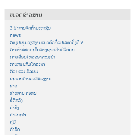
ໝວດຂ່າວສານ
3 ອົງການຈັດຕັ້ງມະຫາຊົນ
news
ກອງປະຊຸມວຽກງານແນວຄິດທົ່ວປະເທດຄັ້ງທີ V
ການຫັນເສດຖະກິດແຫ່ງຊາດເປັນດີຈີຕ໋ອນ
ການເຄື່ອນໄຫວຂອງຄະນະນຳ
ກາບກອນກົມໂຄສະນາ
ກິລາ ແລະ ສິລະປະ
ຂະບວນການອອກແຮງງານ
ຂ່າວ
ຂ່າວສານ ຄອສພ
ຂໍ້ຕົກລົງ
ຄຳສັ່ງ
ຄຳແນະນຳ
ຄູ່ມື
ດຳລັດ