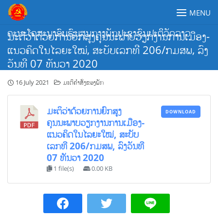
Skip
MENU
to
content
ຄະນະໂຄສະນາອົບຮົມສູນກາງພັກປະຊາຊົນປະຕິວັດລາວ
ມະຕິວ່າດ້ວຍການຍົກສູງຄຸນນະພາບວຽກງານການເມືອງ-
ແນວຄິດໃນໄລຍະໃໝ່, ສະບັບເລກທີ 206/ກມສພ, ລົງ
ວັນທີ 07 ທັນວາ 2020
16 July 2021
ມະຕິຄຳສັ່ງຂອງພັກ
ມະຕິວ່າດ້ວຍການຍົກສູງ
DOWNLOAD
ຄຸນນະພາບວຽກງານການເມືອງ-
ແນວຄິດໃນໄລຍະໃໝ່, ສະບັບ
ເລກທີ 206/ກມສພ, ລົງວັນທີ
07 ທັນວາ 2020
1 file(s)
0.00 KB