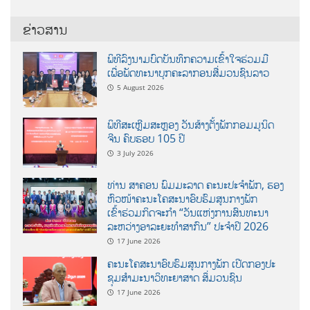
ຂ່າວສານ
ພິທີລົງນາມບົດບັນທຶກຄວາມເຂົ້າໃຈຮ່ວມມື
ເພື່ອພັດທະນາບຸກຄະລາກອນສື່ມວນຊົນລາວ
5 August 2026
ພິທີສະເຫຼີມສະຫຼອງ ວັນສ້າງຕັ້ງພັກກອມມູນິດ
ຈີນ ຄົບຮອບ 105 ປີ
3 July 2026
ທ່ານ ສາຄອນ ພົມມະລາດ ຄະນະປະຈໍາພັກ, ຮອງ
ຫົວໜ້າຄະນະໂຄສະນາອົບຮົມສູນກາງພັກ
ເຂົ້າຮ່ວມກິດຈະກຳ “ວັນແຫ່ງການສົນທະນາ
ລະຫວ່າງອາລະຍະທຳສາກົນ” ປະຈຳປີ 2026
17 June 2026
ຄະນະໂຄສະນາອົບຮົມສູນກາງພັກ ເປີດກອງປະ
ຊຸມສຳມະນາວິທະຍາສາດ ສຶ່ມວນຊົນ
17 June 2026