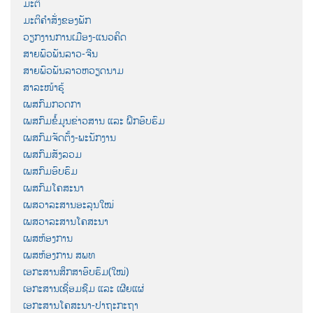
ມະຕິ
ມະຕິຄຳສັ່ງຂອງພັກ
ວຽກງານການເມືອງ-ແນວຄິດ
ສາຍພົວພັນລາວ-ຈີນ
ສາຍພົວພັນລາວຫວຽດນາມ
ສາລະໜ້າຮູ້
ເພສກົມກວດກາ
ເພສກົມຂໍ້ມູນຂ່າວສານ ແລະ ຝຶກອົບຮົມ
ເພສກົມຈັດຕັ້ງ-ພະນັກງານ
ເພສກົມສັງລວມ
ເພສກົມອົບຮົມ
ເພສກົມໂຄສະນາ
ເພສວາລະສານອະລຸນໃໝ່
ເພສວາລະສານໂຄສະນາ
ເພສຫ້ອງການ
ເພສຫ້ອງການ ສພທ
ເອກະສານສຶກສາອົບຮົມ(ໃໝ່)
ເອກະສານເຊື່ອມຊືມ ແລະ ເຜີຍແຜ່
ເອກະສານໂຄສະນາ-ປາຖະກະຖາ