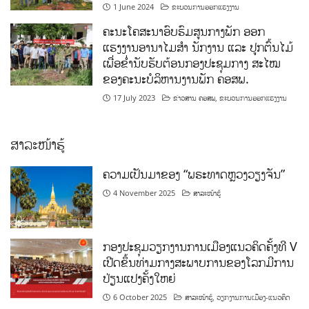
1 June 2024
ຂະບວນການອອກແຮງງານ
ຄະນະໂຄສະນາອົບຮົມສູນກາງພັກ ອອກ
ແຮງງານອານາໄມສໍາ ນັກງານ ແລະ ປູກຕົ້ນໄມ້
ເພື່ອຂໍ່ານັບຮັບຕ້ອນກອງປະຊຸມກາງ ສະໄໝ
ຂອງຄະນະບໍລິຫານງານພັກ ຄອສພ.
17 July 2023
ຂ່າວສານ ຄອສພ
,
ຂະບວນການອອກແຮງງານ
ສາລະໜ້າຮູ້
ຄວາມເປັນມາຂອງ “ພຣະທາດຫຼວງວຽງຈັນ”
4 November 2025
ສາລະໜ້າຮູ້
ກອງປະຊຸມວຽກງານການເມືອງແນວຄິດຄັ້ງທີ V
ເປີດຂຶ້ນທ່າມກາງສະພາບການຂອງໂລກມີການ
ປ່ຽນແປງຄັ້ງໃຫຍ່
6 October 2025
ສາລະໜ້າຮູ້
,
ວຽກງານການເມືອງ-ແນວຄິດ