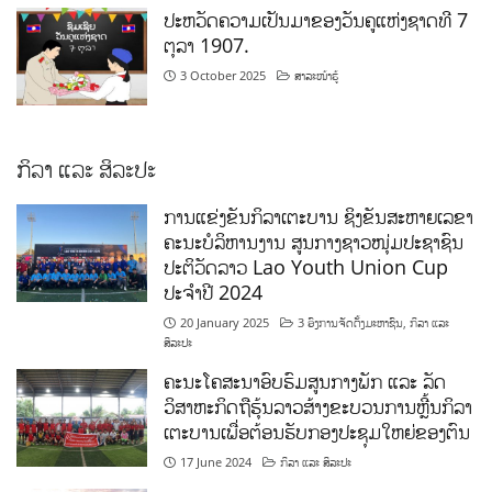
ປະຫວັດຄວາມເປັນມາຂອງວັນຄູແຫ່ງຊາດທີ 7
ຕຸລາ 1907.
3 October 2025
ສາລະໜ້າຮູ້
ກິລາ ແລະ ສິລະປະ
ການແຂ່ງຂັນກິລາເຕະບານ ຊິງຂັນສະຫາຍເລຂາ
ຄະນະບໍລິຫານງານ ສູນກາງຊາວໜຸ່ມປະຊາຊົນ
ປະຕິວັດລາວ Lao Youth Union Cup
ປະຈຳປີ 2024
20 January 2025
3 ອົງການຈັດຕັ້ງມະຫາຊົນ
,
ກິລາ ແລະ
ສິລະປະ
ຄະນະໂຄສະນາອົບຮົມສູນກາງພັກ ແລະ ລັດ
ວິສາຫະກິດຖືຮຸ້ນລາວສ້າງຂະບວນການຫຼີ້ນກິລາ
ເຕະບານເພື່ອຕ້ອນຮັບກອງປະຊຸມໃຫຍ່ຂອງຕົນ
17 June 2024
ກິລາ ແລະ ສິລະປະ