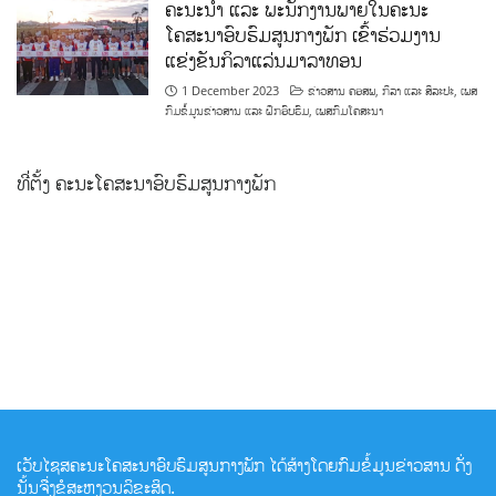
ຄະນະນຳ ແລະ ພະນັກງານພາຍໃນຄະນະ
ໂຄສະນາອົບຮົມສູນກາງພັກ ເຂົ້າຮ່ວມງານ
ແຂ່ງຂັນກິລາແລ່ນມາລາທອນ
1 December 2023
ຂ່າວສານ ຄອສພ
,
ກິລາ ແລະ ສິລະປະ
,
ເພສ
ກົມຂໍ້ມູນຂ່າວສານ ແລະ ຝຶກອົບຮົມ
,
ເພສກົມໂຄສະນາ
ທີ່ຕັ້ງ ຄະນະໂຄສະນາອົບຮົມສູນກາງພັກ
ເວັບໄຊສຄະນະໂຄສະນາອົບຮົມສູນກາງພັກ ໄດ້ສ້າງໂດຍກົມຂໍ້ມູນຂ່າວສານ ດັ່ງ
ນັ້ນຈື່ງຂໍສະຫງວນລິຂະສິດ.