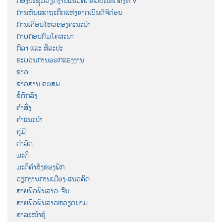
ກອງປະຊຸມວຽກງານແນວຄິດທົ່ວປະເທດຄັ້ງທີ V
ການຫັນເສດຖະກິດແຫ່ງຊາດເປັນດີຈີຕ໋ອນ
ການເຄື່ອນໄຫວຂອງຄະນະນຳ
ກາບກອນກົມໂຄສະນາ
ກິລາ ແລະ ສິລະປະ
ຂະບວນການອອກແຮງງານ
ຂ່າວ
ຂ່າວສານ ຄອສພ
ຂໍ້ຕົກລົງ
ຄຳສັ່ງ
ຄຳແນະນຳ
ຄູ່ມື
ດຳລັດ
ມະຕິ
ມະຕິຄຳສັ່ງຂອງພັກ
ວຽກງານການເມືອງ-ແນວຄິດ
ສາຍພົວພັນລາວ-ຈີນ
ສາຍພົວພັນລາວຫວຽດນາມ
ສາລະໜ້າຮູ້