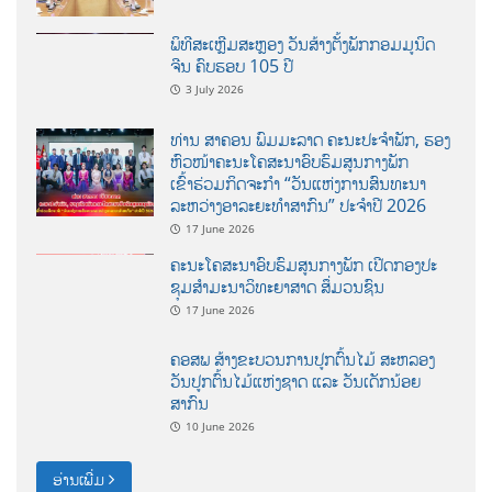
ພິທີສະເຫຼີມສະຫຼອງ ວັນສ້າງຕັ້ງພັກກອມມູນິດ
ຈີນ ຄົບຮອບ 105 ປີ
3 July 2026
ທ່ານ ສາຄອນ ພົມມະລາດ ຄະນະປະຈໍາພັກ, ຮອງ
ຫົວໜ້າຄະນະໂຄສະນາອົບຮົມສູນກາງພັກ
ເຂົ້າຮ່ວມກິດຈະກຳ “ວັນແຫ່ງການສົນທະນາ
ລະຫວ່າງອາລະຍະທຳສາກົນ” ປະຈຳປີ 2026
17 June 2026
ຄະນະໂຄສະນາອົບຮົມສູນກາງພັກ ເປີດກອງປະ
ຊຸມສຳມະນາວິທະຍາສາດ ສຶ່ມວນຊົນ
17 June 2026
ຄອສພ ສ້າງຂະບວນການປູກຕົ້ນໄມ້ ສະຫລອງ
ວັນປູກຕົ້ນໄມ້ແຫ່ງຊາດ ແລະ ວັນເດັກນ້ອຍ
ສາກົນ
10 June 2026
ອ່ານເພີ່ມ