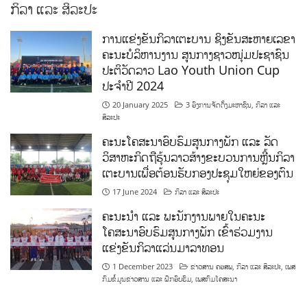
ກິລາ ແລະ ສິລະປະ
ການແຂ່ງຂັນກິລາເຕະບານ ຊິງຂັນສະຫາຍເລຂາ
ຄະນະບໍລິຫານງານ ສູນກາງຊາວໜຸ່ມປະຊາຊົນ
ປະຕິວັດລາວ Lao Youth Union Cup
ປະຈຳປີ 2024
20 January 2025
3 ອົງການຈັດຕັ້ງມະຫາຊົນ
,
ກິລາ ແລະ
ສິລະປະ
ຄະນະໂຄສະນາອົບຮົມສູນກາງພັກ ແລະ ລັດ
ວິສາຫະກິດຖືຮຸ້ນລາວສ້າງຂະບວນການຫຼີ້ນກິລາ
ເຕະບານເພື່ອຕ້ອນຮັບກອງປະຊຸມໃຫຍ່ຂອງຕົນ
17 June 2024
ກິລາ ແລະ ສິລະປະ
ຄະນະນຳ ແລະ ພະນັກງານພາຍໃນຄະນະ
ໂຄສະນາອົບຮົມສູນກາງພັກ ເຂົ້າຮ່ວມງານ
ແຂ່ງຂັນກິລາແລ່ນມາລາທອນ
1 December 2023
ຂ່າວສານ ຄອສພ
,
ກິລາ ແລະ ສິລະປະ
,
ເພສ
ກົມຂໍ້ມູນຂ່າວສານ ແລະ ຝຶກອົບຮົມ
,
ເພສກົມໂຄສະນາ