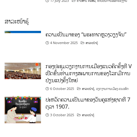
17 July 2023
ຂ່າວສານ ຄອສພ
,
ຂະບວນການອອກແຮງງານ
ສາລະໜ້າຮູ້
ຄວາມເປັນມາຂອງ “ພຣະທາດຫຼວງວຽງຈັນ”
4 November 2025
ສາລະໜ້າຮູ້
ກອງປະຊຸມວຽກງານການເມືອງແນວຄິດຄັ້ງທີ V
ເປີດຂຶ້ນທ່າມກາງສະພາບການຂອງໂລກມີການ
ປ່ຽນແປງຄັ້ງໃຫຍ່
6 October 2025
ສາລະໜ້າຮູ້
,
ວຽກງານການເມືອງ-ແນວຄິດ
ປະຫວັດຄວາມເປັນມາຂອງວັນຄູແຫ່ງຊາດທີ 7
ຕຸລາ 1907.
3 October 2025
ສາລະໜ້າຮູ້