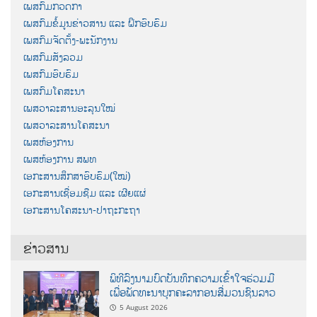
ເພສກົມກວດກາ
ເພສກົມຂໍ້ມູນຂ່າວສານ ແລະ ຝຶກອົບຮົມ
ເພສກົມຈັດຕັ້ງ-ພະນັກງານ
ເພສກົມສັງລວມ
ເພສກົມອົບຮົມ
ເພສກົມໂຄສະນາ
ເພສວາລະສານອະລຸນໃໝ່
ເພສວາລະສານໂຄສະນາ
ເພສຫ້ອງການ
ເພສຫ້ອງການ ສພທ
ເອກະສານສຶກສາອົບຮົມ(ໃໝ່)
ເອກະສານເຊື່ອມຊືມ ແລະ ເຜີຍແຜ່
ເອກະສານໂຄສະນາ-ປາຖະກະຖາ
ຂ່າວສານ
ພິທີລົງນາມບົດບັນທຶກຄວາມເຂົ້າໃຈຮ່ວມມື
ເພື່ອພັດທະນາບຸກຄະລາກອນສື່ມວນຊົນລາວ
5 August 2026