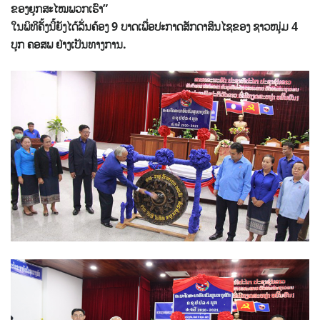
ຂອງຍຸກສະໄໝພວກເຮົາ”
ໃນພິທີຄັ້ງນີ້ຍັງໄດ້ລັ່ນຄ້ອງ 9 ບາດເພື່ອປະກາດສັກດາສິນໄຊຂອງ ຊາວໜຸ່ມ 4
ບຸກ ຄອສພ ຢ່າງເປັນທາງການ.