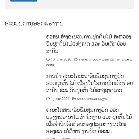
ຂະບວນການອອກແຮງງານ
ຄອສພ ສ້າງຂະບວນການປູກຕົ້ນໄມ້ ສະຫລອງ
ວັນປູກຕົ້ນໄມ້ແຫ່ງຊາດ ແລະ ວັນເດັກນ້ອຍ
ສາກົນ
10 June 2026
news
,
ຂະບວນການອອກແຮງງານ
,
ຂ່າວສານ
ຄອສພ
ການນໍາ ຄະນະໂຄສະນາອົບຮົມສູນກາງພັກ
ຮ່ວມປູກຕົ້ນໄມ້ ເນື່ອງໃນໂອກາດວັນເດັກນ້ອຍ
ສາກົນ ແລະ ວັນປູກຕົ້ນໄມ້ແຫ່ງຊາດລາວ
1 June 2024
ຂະບວນການອອກແຮງງານ
ຄະນະໂຄສະນາອົບຮົມສູນກາງພັກ ອອກ
ແຮງງານອານາໄມສໍາ ນັກງານ ແລະ ປູກຕົ້ນໄມ້
ເພື່ອຂໍ່ານັບຮັບຕ້ອນກອງປະຊຸມກາງ ສະໄໝ
ຂອງຄະນະບໍລິຫານງານພັກ ຄອສພ.