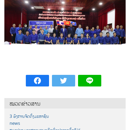
ໝວດຂ່າວສານ
3 ອົງການຈັດຕັ້ງມະຫາຊົນ
news