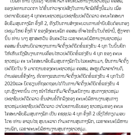
ໃນພິທີ ທ່ານ ບຸນເພັງ ຈັນທະດາລາ ຄະນະບໍລິຫານງານຊາວໜຸ່ມ ຄອສພ,
ຮອງປະທານກວດກາ ໄດ້ຂຶ້ນກ່າວຈຸດປະສົງໃນການຈັດພິທີຄັ້ງນີ້ແມ່ນ ເພື່ອ
ປະກາດຮັບຮອງ 4 ບຸກຄະນະຊາວໜຸ່ມປະຊາຊົນປະຕິວັດລາວ ຄະນະໂຄສະນາ
ອົບຮົມສູນກາງພັກ ຄັ້ງທີ 2, ທັງເປັນການສ້າງຂະບວນການຂໍ່ານັບຮັບຕ້ອນກອງ
ປະຊຸມໃຫຍ່ ຄັ້ງທີ V ຂອງອົງຄະນະພັກ ຄອສພ ທີ່ຈະໄຂຂຶ້ນໃນຕໍ່ໜ້ານີ້, ຫຼັງຈາກ
ນັ້ນ ທ່ານ ນາງ ສຸກສະຫວັນ ອິນຄະວິໄລ ເລຂາຄະນະບໍລິຫານງານຊາວໜຸ່ມ
ຄອສພ ຂຶ້ນຜ່ານບົດລາຍງານການຈັດຕັ້ງປະຕິບັດຂໍ້ແຂ່ງຂັນ 4 ບຸກ ໃນນັ້ນຍົກ
ໃຫ້ເຫັນເຖິງຜົນງານການເຄື່ອນໄຫວປະຕິບັດຂໍ້ແຂ່ງຂັນ 4 ບຸກ ຂອງ ຄະນະ
ຊາວໜຸ່ມ ຄະ ນະໂຄສະນາອົບຮົມສູນກາງພັກໃນໄລຍະຜ່ານມາ, ຜົນການຈັດຕັ້ງ
ປະຕິບັດໃນ 9 ມາດຖານຂອງຄະນະຊາວໜຸ່ມ ຄອສພ, ສະຫຼຸບຕີລາຄາດ້ານດີ,
ດ້ານອ່ອນຂໍ້ຄົງຄ້າງ, ທິດທາງແຜນການຈັດຕັ້ງປະຕິບັດຂໍ້ແຂ່ງຂັນ 4 ບຸກໃນປີ
2020ແລະ ບົດຮຽນທີ່ຖອດຖອນໄດ້ໃນການຈັດຕັ້ງປະຕິບັດຂໍ້ແຂ່ງຂັນ 4
ບຸກ.ຫຼັງຈາກນັ້ນ ຕາງ ໜ້າໃຫ້ແກ່ກົມຈັດຕັ້ງພະນັກງານ ສູນກາງຊາວໜຸ່ມ
ປະຊາຊົນປະຕິວັດລາວ ຂຶ້ນຜ່ານຂໍ້ຕົກລົງຂອງ ຄະນະບໍລິຫານງານສູນກາງ
ຊາວໜຸ່ມປະຊາຊົນປະຕິວັດລາວ ວ່າດ້ວຍການຮັບຮອງ ຊາວໜຸ່ມຂອງ ຄະນະ
ໂຄສະນາອົບຮົມສູນກາງພັກ ເປັນ ຄຊຊປລ 4 ບຸກ ຄັ້ງທີ 2 ເຊິ່ງໃຫ້ກຽດມອບ
ໂດຍ ທ່ານ ອາລຸນໄຊ ສູນນະລາດ ກໍາມະການສູນກາງພັກ, ເລຂາຄະນະບໍລິຫານ
ງານພັກ, ເລຂາຄະນະບໍລິຫານງານສູນກາງຊາວໜຸ່ມ.