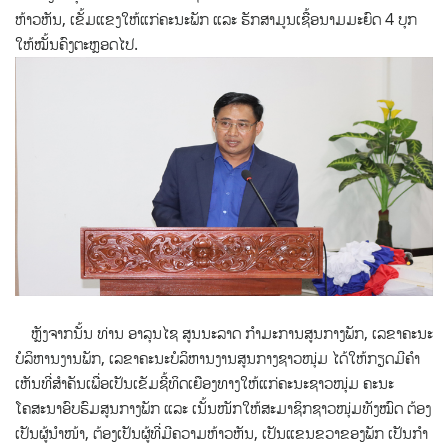
ຫ້າວຫັນ, ເຂັ້ມແຂງໃຫ້ແກ່ຄະນະພັກ ແລະ ຮັກສາມູນເຊື້ອນາມມະຍົດ 4 ບຸກ
ໃຫ້ໝັ້ນຄົງຕະຫຼອດໄປ.
ຫຼັງຈາກນັ້ນ ທ່ານ ອາລຸນໄຊ ສູນນະລາດ ກໍາມະການສູນກາງພັກ, ເລຂາຄະນະ
ບໍລິຫານງານພັກ, ເລຂາຄະນະບໍລິຫານງານສູນກາງຊາວໜຸ່ມ ໄດ້ໃຫ້ກຽດມີຄໍາ
ເຫັນທີ່ສໍາຄັນເພື່ອເປັນເຂັມຊີ້ທິດເຍືອງທາງໃຫ້ແກ່ຄະນະຊາວໜຸ່ມ ຄະນະ
ໂຄສະນາອົບຮົມສູນກາງພັກ ແລະ ເນັ້ນໜັກໃຫ້ສະມາຊິກຊາວໜຸ່ມທັງໝົດ ຕ້ອງ
ເປັນຜູ້ນໍາໜ້າ, ຕ້ອງເປັນຜູ້ທີ່ມີຄວາມຫ້າວຫັນ, ເປັນແຂນຂວາຂອງພັກ ເປັນກໍາ