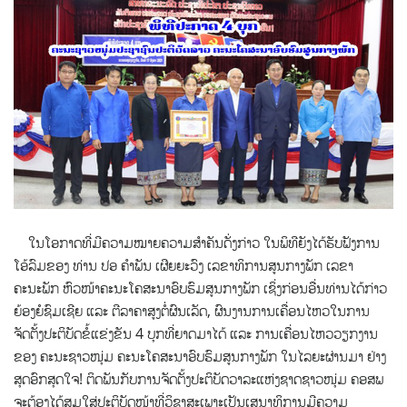
ໃນໂອກາດທີ່ມີຄວາມໝາຍຄວາມສໍາຄັນດັ່ງກ່າວ ໃນພິທີຍັງໄດ້ຮັບຟັງການ
ໂອ້ລົມຂອງ ທ່ານ ປອ ຄໍາພັນ ເຜີຍຍະວົງ ເລຂາທິການສູນກາງພັກ ເລຂາ
ຄະນະພັກ ຫົວໜ້າຄະນະໂຄສະນາອົບຮົມສູນກາງພັກ ເຊິ່ງກ່ອນອື່ນທ່ານໄດ້ກ່າວ
ຍ້ອງຍໍຊົມເຊີຍ ແລະ ຕີລາຄາສູງຕໍ່ຜົນເລັດ, ຜົນງານການເຄື່ອນໄຫວໃນການ
ຈັດຕັ້ງປະຕິບັດຂໍ້ແຂ່ງຂັນ 4 ບຸກທີ່ຍາດມາໄດ້ ແລະ ການເຄື່ອນໄຫວວຽກງານ
ຂອງ ຄະນະຊາວໜຸ່ມ ຄະນະໂຄສະນາອົບຮົມສູນກາງພັກ ໃນໄລຍະຜ່ານມາ ຢ່າງ
ສຸດອົກສຸດໃຈ! ຕິດພັນກັບການຈັດຕັ້ງປະຕິບັດວາລະແຫ່ງຊາດຊາວໜຸ່ມ ຄອສພ
ຈະຕ້ອງໄດ້ສຸມໃສ່ປະຕິບັດໜ້າທີ່ວິຊາສະເພາະເປັນເສນາທິການມີຄວາມ