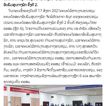
ອົບຮົມສູນກາງພັກ ຄັ້ງທີ 2.
ໃນຕອນເຊົ້າຂອງວັນທີ 17 ສິງຫາ 2021ຄະນະບໍລິຫານງານຊາວໜຸ່ມ
ຄະນະໂຄສະນາອົບຮົມສູນກາງພັກ
ຈັດພິທີປະກາດ 4ບຸກ ຂອງຄະນະຊາວໜຸ່ມ
ປປລາວ ຄະນະໂຄສະນາອົບຮົມສູນກາງພັກ ຄັ້ງທີ 2 ຂຶ້ນທີ່ ຫ້ອງປະຊຸມໃຫຍ່
ຄອສພ (ຫຼັກ 6), ໂດຍການເປັນປະທານຮ່ວມຂອງ ທ່ານ ປອ ຄໍາພັນ ເຜີຍຍະວົງ
ເລຂາທິການສູນກາງພັກ ເລຂາຄະນະພັກ ຫົວໜ້າຄະນະໂຄສະນາອົບຮົມສູນກາງ
ພັກ, ທ່ານ ອາລຸນໄຊ ສູນນະລາດ ກໍາມະການສູນກາງພັກ, ເລຂາຄະນະບໍລິຫານ
ງານພັກ, ເລຂາຄະນະບໍລິຫານງານສູນກາງຊາວໜຸ່ມ, ທ່ານ ນາງ ສຸກສະຫວັນ
ອິນຄະວິໄລ ກໍາມະການຄະນະບໍລິຫານງານສູນກາງຊາວໜຸ່ມປະຊາຊົນປະຕິວັດ
ລາວ , ເລຂາຄະນະບໍລິຫານງານຊາວໜຸ່ມ ຄອສພ, ປະທານສະຫະພັນກໍາມະບານ
ຄອສພ ແລະ ປະທານສະຫະພັນແມ່ຍິງ ຄອສພ; ເຂົ້າຮ່ວມມີ: ຄະນະພັກ, ຫົວໜ້າ
ກົມ, ຮອງກົມ, ຕາງໜ້າ 3 ອົງການຈັດຕັ້ງມະຫາຊົນ,ເລຂາໜ່ວຍຊາວໜຸ່ມ, ຮອງ
ເລຂາໜ່ວຍ ຕາງໜ້າຊາວໜຸ່ມອົງການອ້ອມຂ້າງສູນກາງຫຼັກ 6 ແລະ ສະມາຊິກ
ຊາວໜຸ່ມທົ່ວ ຄອສພ.