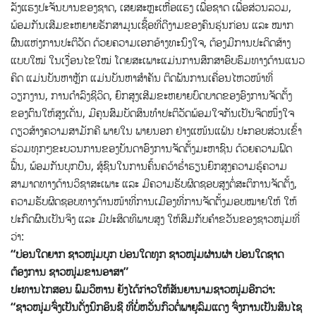
ລັງແຮງປະຈັນບານຂອງຊາດ, ເສຍສະຫຼະເຫື່ອແຮງ ເພື່ອຊາດ ເພື່ອສ່ວນລວມ,
ພ້ອມກັນເສີມຂະຫຍາຍຮັກສາມູນເຊື້ອທີ່ດີງາມຂອງຄົນຮຸ່ນກ່ອນ ແລະ ໝາກ
ຜົນແຫ່ງການປະຕິວັດ ດ້ວຍຄວາມເອກອ້າງທະນົງໃຈ, ຕ້ອງມີການປະດິດສ້າງ
ແບບໃໝ່ ໃນເງື່ອນໄຂໃໝ່ ໂດຍສະເພາະແມ່ນການສຶກສາອົບຮົມທາງດ້ານແນວ
ຄິດ ແມ່ນບັນຫາຫຼັກ ແມ່ນບັນຫາສໍາຄັນ ຕິດພັນການເຄື່ອນໄຫວໜ້າທີ່
ວຽກງານ, ການດໍາລົງຊີວິດ, ຍົກສູງເສີມຂະຫຍາຍບົດບາດຂອງອົງການຈັດຕັ້ງ
ຂອງຕົນໃຫ້ສູງເດັ່ນ, ມີຄຸນສົມບັດສິນທໍາປະຕິວັດພ້ອມໃຈກັນເປັນຈິດໜຶ່ງໃຈ
ດຽວສ້າງຄວາມສາມັກຄີ ພາຍໃນ ພາຍນອກ ຢ່າງແໜ້ນແຟ້ນ ປະກອບສ່ວນເຂົ້າ
ຮ່ວມທຸກໆຂະບວນການຂອງບັນດາອົງການຈັດຕັ້ງມະຫາຊົນ ດ້ວຍຄວາມຟົດ
ຟື້ນ, ພ້ອມກັນບຸກບືນ, ສູ້ຊົນໃນການຄົ້ນຄວ້າຮໍ່າຮຽນຍົກສູງຄວາມຮູ້ຄວາມ
ສາມາດທາງດ້ານວິຊາສະເພາະ ແລະ ມີຄວາມຮັບຜິດຊອບສູງຕໍ່ສະຕິການຈັດຕັ້ງ,
ຄວາມຮັບຜິດຊອບທາງດ້ານໜ້າທີ່ການເມືອງທີ່ການຈັດຕັ້ງມອບໝາຍໃຫ້ ໃຫ້
ປະກົດຜົນເປັນຈິງ ແລະ ມີປະສິດທິພາບສູງ ໃຫ້ສົມກັບຄໍາຂວັນຂອງຊາວໜຸ່ມທີ່
ວ່າ:
“ບ່ອນໃດຍາກ ຊາວໜຸ່ມບຸກ ບ່ອນໃດທຸກ ຊາວໜຸ່ມຜ່ານຜ່າ ບ່ອນໃດຊາດ
ຕ້ອງການ ຊາວໜຸ່ມຂານອາສາ”
ປະທານໄກສອນ ພົມວິຫານ ຍັງໄດ້ກ່າວໃຫ້ສັນຍານາມຊາວໜຸ່ມອີກວ່າ:
“ຊາວໜຸ່ມຈົ່ງເປັນດັ່ງນົກອິນຊີ ທີ່ບໍ່ຫວັ່ນກົວຕໍ່ພາຍຸລົມແດງ ຈົ່ງການເປັນສິນໄຊ