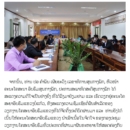
ຈາກນັ້ນ, ທ່ານ ປອ ຄຳພັນ ເຜີຍຍະວົງ ເລຂາທິການສູນກາງພັກ, ຫົວໜ້າ
ຄະນະໂຄສະນາ ອົບຮົມສູນກາງພັກ, ປະທານສະພາທິດສະດີສູນກາງພັກ ໄດ້
ສະແດງຄວາມດີໃຈເປັນຢ່າງຍີ່ງ ທີ່ໄດ້ລົງມາຢ້ຽມຢາມ ແລະ ເຮັດວຽກຢູ່ຄະນະໂຄ
ສະຍາອົບຮົມແຂວງບໍ່ແກ້ວ, ທັງສະແດງຄວາມຊົມເຊີຍຕໍ່ຜົນສຳເລັດຂອງ
ວຽກງານໂຄສະນາອົບຮົມແຂວງທີ່ໄດ້ຈັດຕັ້ງປະຕິບັດຜ່ານມາ ແລະ ທ່ານຍັງໄດ້
ເນັ້ນໃຫ້ຄະນະໂຄສະນາອົບຮົມແຂວງ ນຳເອົາເນື້ອໃນຈິດໃຈ ຂອງກອງປະຊຸມ
ວຽກງານໂຄສະນາອົບຮົມທົ່ວປະເທດທີ່ຜ່ານມາຜັນຂະຫຍາຍໃຫ້ສອດຄ່ອງກັບ