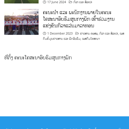
17 June 2024
ກິລາ ແລະ ສິລະປະ
ຄະນະນຳ ແລະ ພະນັກງານພາຍໃນຄະນະ
ໂຄສະນາອົບຮົມສູນກາງພັກ ເຂົ້າຮ່ວມງານ
ແຂ່ງຂັນກິລາແລ່ນມາລາທອນ
1 December 2023
ຂ່າວສານ ຄອສພ
,
ກິລາ ແລະ ສິລະປະ
,
ເພສ
ກົມຂໍ້ມູນຂ່າວສານ ແລະ ຝຶກອົບຮົມ
,
ເພສກົມໂຄສະນາ
ທີ່ຕັ້ງ ຄະນະໂຄສະນາອົບຮົມສູນກາງພັກ