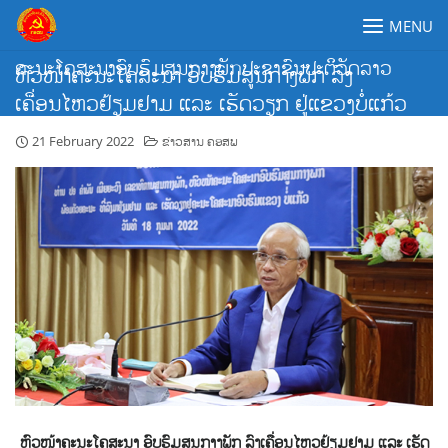
Skip
MENU
to
content
ຄະນະໂຄສະນາອົບຮົມສູນກາງພັກປະຊາຊົນປະຕິວັດລາວ
ຫົວໜ້າຄະນະໂຄສະນາ ອົບຮົມສູນກາງພັກ ລົງ
ເຄື່ອນໄຫວຢ້ຽມຢາມ ແລະ ເຮັດວຽກ ຢູ່ແຂວງບໍ່ແກ້ວ
21 February 2022
ຂ່າວສານ ຄອສພ
ຫົວໜ້າຄະນະໂຄສະນາ ອົບຮົມສູນກາງພັກ ລົງເຄື່ອນໄຫວຢ້ຽມຢາມ ແລະ ເຮັດ