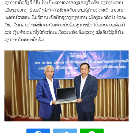
ວຽກງານຕົວຈິງ ໃຫ້ສົມກັບເປັນແຂນຂວາຂອງແຂວງໃນດ້ານວຽກງານການ
ເມືອງແນວຄິດ, ພ້ອມທັງເອົາໃຈໃສ່ຍົກລະດັບຄວາມຮູ້ດ້ານທິດສະດີ, ແນວຄິດ
ປະທານໄກສອນ ພົມວິຫານ ເພື່ອຍົກສູງວຽກງານການເມືອງແນວຄິດໃນໄລຍະ
ໃໝ່. ໃນຕອນທ້າຍພິທີຄະນະໂຄສະນາອົບຮົມສູນກາງພັກໄດ້ມອບຄອມພິວເຕີ
ແລະ ເງິນຈຳນວນໜື່ງໃຫ້ແກ່ຄະນະໂຄສະນາອົບຮົມແຂວງ ເພື່ອຮັບໃຊ້ເຂົ້າໃນ
ວຽກງານໂຄສະນາອົບຮົມ.