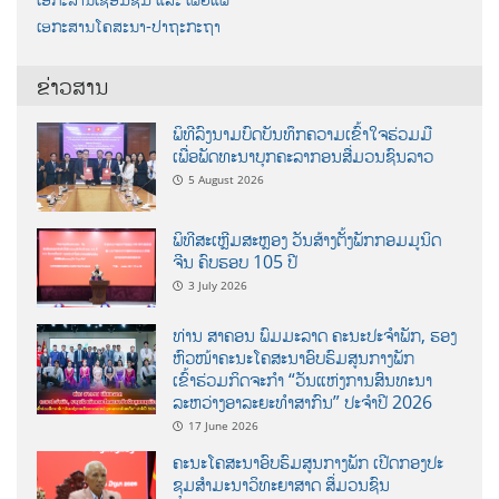
ເອກະສານໂຄສະນາ-ປາຖະກະຖາ
ຂ່າວສານ
ພິທີລົງນາມບົດບັນທຶກຄວາມເຂົ້າໃຈຮ່ວມມື
ເພື່ອພັດທະນາບຸກຄະລາກອນສື່ມວນຊົນລາວ
5 August 2026
ພິທີສະເຫຼີມສະຫຼອງ ວັນສ້າງຕັ້ງພັກກອມມູນິດ
ຈີນ ຄົບຮອບ 105 ປີ
3 July 2026
ທ່ານ ສາຄອນ ພົມມະລາດ ຄະນະປະຈໍາພັກ, ຮອງ
ຫົວໜ້າຄະນະໂຄສະນາອົບຮົມສູນກາງພັກ
ເຂົ້າຮ່ວມກິດຈະກຳ “ວັນແຫ່ງການສົນທະນາ
ລະຫວ່າງອາລະຍະທຳສາກົນ” ປະຈຳປີ 2026
17 June 2026
ຄະນະໂຄສະນາອົບຮົມສູນກາງພັກ ເປີດກອງປະ
ຊຸມສຳມະນາວິທະຍາສາດ ສຶ່ມວນຊົນ