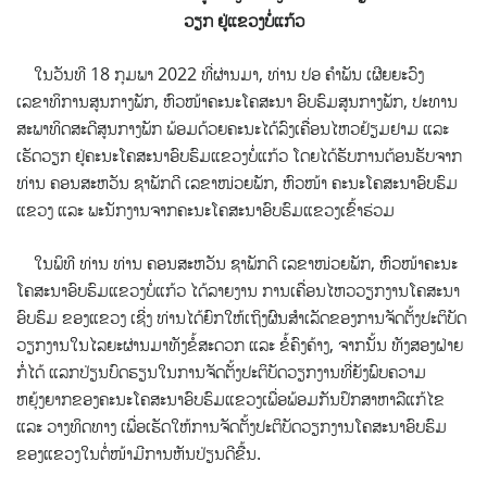
ວຽກ ຢູ່ແຂວງບໍ່ແກ້ວ
ໃນວັນທີ 18 ກຸມພາ 2022 ທີ່ຜ່ານມາ, ທ່ານ ປອ ຄຳພັນ ເຜີຍຍະວົງ
ເລຂາທິການສູນກາງພັກ, ຫົວໜ້າຄະນະໂຄສະນາ ອົບຮົມສູນກາງພັກ,
ປະທານ
ສະພາທິດສະດີສູນກາງພັກ ພ້ອມດ້ວຍຄະນະໄດ້ລົງເຄື່ອນໄຫວຢ້ຽມຢາມ ແລະ
ເຮັດວຽກ ຢູ່ຄະນະໂຄສະນາອົບຮົມແຂວງບໍ່ແກ້ວ ໂດຍໄດ້ຮັບການຕ້ອນຮັບຈາກ
ທ່ານ ຄອນສະຫວັນ ຊາພັກດີ ເລຂາໜ່ວຍພັກ, ຫົວໜ້າ ຄະນະໂຄສະນາອົບຮົມ
ແຂວງ ແລະ ພະນັກງານຈາກຄະນະໂຄສະນາອົບຮົມແຂວງເຂົ້າຮ່ວມ
ໃນພິທີ ທ່ານ ທ່ານ ຄອນສະຫວັນ ຊາພັກດີ ເລຂາໜ່ວຍພັກ, ຫົວໜ້າຄະນະ
ໂຄສະນາອົບຮົມແຂວງບໍ່ແກ້ວ ໄດ້ລາຍງານ ການເຄື່ອນໄຫວວຽກງານໂຄສະນາ
ອົບຮົມ ຂອງແຂວງ ເຊີ່ງ ທ່ານໄດ້ຍົກໃຫ້ເຖິງຜົນສຳເລັດຂອງການຈັດຕັ້ງປະຕິບັດ
ວຽກງານໃນໄລຍະຜ່ານມາທັງຂໍ້ສະດວກ ແລະ ຂໍ້ຄົງຄ້າງ, ຈາກນັ້ນ ທັງສອງຝ່າຍ
ກໍ່ໄດ້ ແລກປ່ຽນບົດຮຽນໃນການຈັດຕັ້ງປະຕິບັດວຽກງານທີ່ຍັງພົບຄວາມ
ຫຍຸ້ງຍາກຂອງຄະນະໂຄສະນາອົບຮົມແຂວງເພື່ອພ້ອມກັນປຶກສາຫາລືແກ້ໄຂ
ແລະ ວາງທິດທາງ ເພື່ອເຮັດໃຫ້ການຈັດຕັ້ງປະຕິບັດວຽກງານໂຄສະນາອົບຮົມ
ຂອງແຂວງໃນຕໍ່ໜ້າມີການຫັນປ່ຽນດີຂື້ນ.