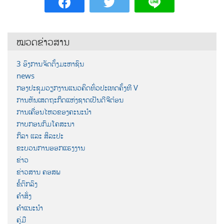
ໝວດຂ່າວສານ
3 ອົງການຈັດຕັ້ງມະຫາຊົນ
news
ກອງປະຊຸມວຽກງານແນວຄິດທົ່ວປະເທດຄັ້ງທີ V
ການຫັນເສດຖະກິດແຫ່ງຊາດເປັນດີຈີຕ໋ອນ
ການເຄື່ອນໄຫວຂອງຄະນະນຳ
ກາບກອນກົມໂຄສະນາ
ກິລາ ແລະ ສິລະປະ
ຂະບວນການອອກແຮງງານ
ຂ່າວ
ຂ່າວສານ ຄອສພ
ຂໍ້ຕົກລົງ
ຄຳສັ່ງ
ຄຳແນະນຳ
ຄູ່ມື