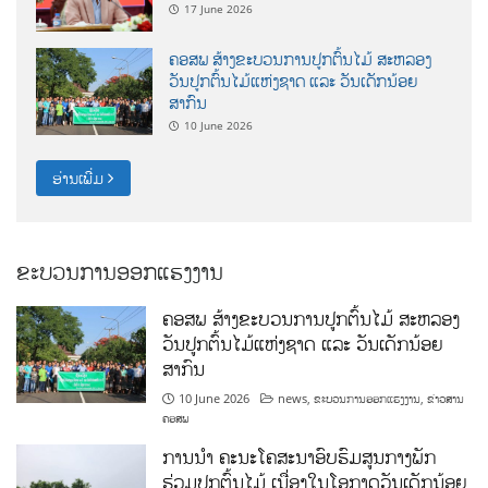
17 June 2026
ຄອສພ ສ້າງຂະບວນການປູກຕົ້ນໄມ້ ສະຫລອງ
ວັນປູກຕົ້ນໄມ້ແຫ່ງຊາດ ແລະ ວັນເດັກນ້ອຍ
ສາກົນ
10 June 2026
ອ່ານເພີ່ມ
ຂະບວນການອອກແຮງງານ
ຄອສພ ສ້າງຂະບວນການປູກຕົ້ນໄມ້ ສະຫລອງ
ວັນປູກຕົ້ນໄມ້ແຫ່ງຊາດ ແລະ ວັນເດັກນ້ອຍ
ສາກົນ
10 June 2026
news
,
ຂະບວນການອອກແຮງງານ
,
ຂ່າວສານ
ຄອສພ
ການນໍາ ຄະນະໂຄສະນາອົບຮົມສູນກາງພັກ
ຮ່ວມປູກຕົ້ນໄມ້ ເນື່ອງໃນໂອກາດວັນເດັກນ້ອຍ