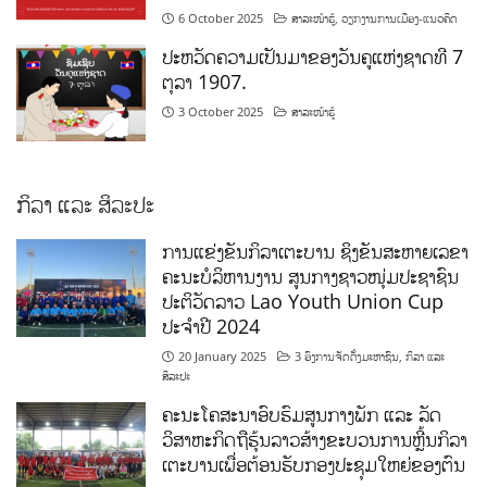
6 October 2025
ສາລະໜ້າຮູ້
,
ວຽກງານການເມືອງ-ແນວຄິດ
ປະຫວັດຄວາມເປັນມາຂອງວັນຄູແຫ່ງຊາດທີ 7
ຕຸລາ 1907.
3 October 2025
ສາລະໜ້າຮູ້
ກິລາ ແລະ ສິລະປະ
ການແຂ່ງຂັນກິລາເຕະບານ ຊິງຂັນສະຫາຍເລຂາ
ຄະນະບໍລິຫານງານ ສູນກາງຊາວໜຸ່ມປະຊາຊົນ
ປະຕິວັດລາວ Lao Youth Union Cup
ປະຈຳປີ 2024
20 January 2025
3 ອົງການຈັດຕັ້ງມະຫາຊົນ
,
ກິລາ ແລະ
ສິລະປະ
ຄະນະໂຄສະນາອົບຮົມສູນກາງພັກ ແລະ ລັດ
ວິສາຫະກິດຖືຮຸ້ນລາວສ້າງຂະບວນການຫຼີ້ນກິລາ
ເຕະບານເພື່ອຕ້ອນຮັບກອງປະຊຸມໃຫຍ່ຂອງຕົນ