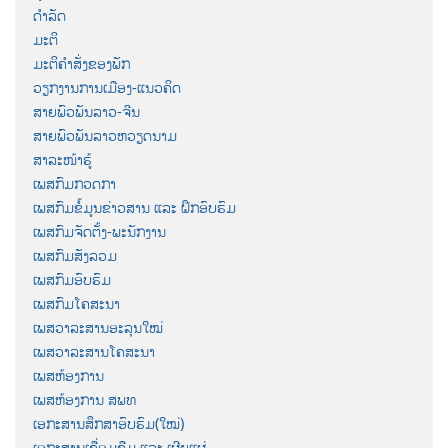
ດຳລັດ
ມະຕິ
ມະຕິຄຳສັ່ງຂອງພັກ
ວຽກງານການເມືອງ-ແນວຄິດ
ສາຍພົວພັນລາວ-ຈີນ
ສາຍພົວພັນລາວຫວຽດນາມ
ສາລະໜ້າຮູ້
ເພສກົມກວດກາ
ເພສກົມຂໍ້ມູນຂ່າວສານ ແລະ ຝຶກອົບຮົມ
ເພສກົມຈັດຕັ້ງ-ພະນັກງານ
ເພສກົມສັງລວມ
ເພສກົມອົບຮົມ
ເພສກົມໂຄສະນາ
ເພສວາລະສານອະລຸນໃໝ່
ເພສວາລະສານໂຄສະນາ
ເພສຫ້ອງການ
ເພສຫ້ອງການ ສພທ
ເອກະສານສຶກສາອົບຮົມ(ໃໝ່)
ເອກະສານເຊື່ອມຊືມ ແລະ ເຜີຍແຜ່