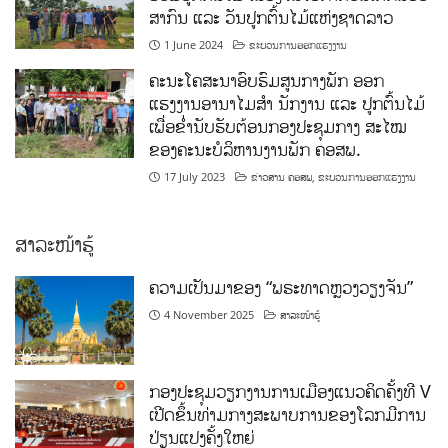
ສາກົນ ແລະ ວັນປູກຕົ້ນໄມ້ແຫ່ງຊາດລາວ
1 June 2024
ຂະບວນການອອກແຮງງານ
ຄະນະໂຄສະນາອົບຮົມສູນກາງພັກ ອອກ
ແຮງງານອານາໄມສໍາ ນັກງານ ແລະ ປູກຕົ້ນໄມ້
ເພື່ອຂໍ່ານັບຮັບຕ້ອນກອງປະຊຸມກາງ ສະໄໝ
ຂອງຄະນະບໍລິຫານງານພັກ ຄອສພ.
17 July 2023
ຂ່າວສານ ຄອສພ
,
ຂະບວນການອອກແຮງງານ
ສາລະໜ້າຮູ້
ຄວາມເປັນມາຂອງ “ພຣະທາດຫຼວງວຽງຈັນ”
4 November 2025
ສາລະໜ້າຮູ້
ກອງປະຊຸມວຽກງານການເມືອງແນວຄິດຄັ້ງທີ V
ເປີດຂຶ້ນທ່າມກາງສະພາບການຂອງໂລກມີການ
ປ່ຽນແປງຄັ້ງໃຫຍ່