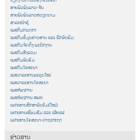
ສາຍພົວພັນລາວ-ຈີນ
ສາຍພົວພັນລາວຫວຽດນາມ
ສາລະໜ້າຮູ້
ເພສກົມກວດກາ
ເພສກົມຂໍ້ມູນຂ່າວສານ ແລະ ຝຶກອົບຮົມ
ເພສກົມຈັດຕັ້ງ-ພະນັກງານ
ເພສກົມສັງລວມ
ເພສກົມອົບຮົມ
ເພສກົມໂຄສະນາ
ເພສວາລະສານອະລຸນໃໝ່
ເພສວາລະສານໂຄສະນາ
ເພສຫ້ອງການ
ເພສຫ້ອງການ ສພທ
ເອກະສານສຶກສາອົບຮົມ(ໃໝ່)
ເອກະສານເຊື່ອມຊືມ ແລະ ເຜີຍແຜ່
ເອກະສານໂຄສະນາ-ປາຖະກະຖາ
ຂ່າວສານ