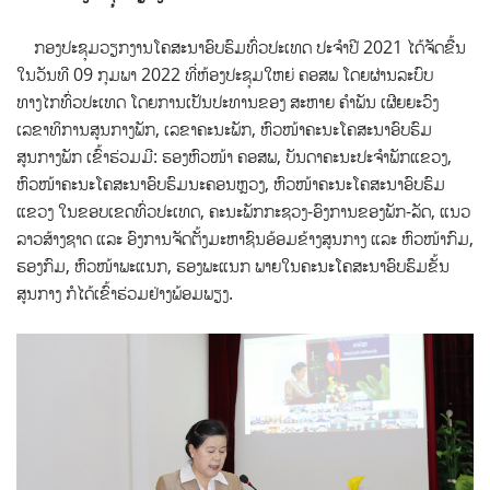
ກອງປະຊຸມວຽກງານໂຄສະນາອົບຮົມທົ່ວປະເທດ ປະຈໍາປີ 2021 ໄດ້ຈັດຂື້ນ
ໃນວັນທີ 09 ກຸມພາ 2022 ທີ່ຫ້ອງປະຊຸມໃຫຍ່ ຄອສພ ໂດຍຜ່ານລະບົບ
ທາງໄກທົ່ວປະເທດ
ໂດຍການເປັນປະທານຂອງ ສະຫາຍ ຄຳພັນ ເຜີຍຍະວົງ
ເລຂາທິການສູນກາງພັກ, ເລຂາຄະນະພັກ, ຫົວໜ້າຄະນະໂຄສະນາອົບຮົມ
ສູນກາງພັກ ເຂົ້າຮ່ວມມີ: ຮອງຫົວໜ້າ ຄອສພ, ບັນດາຄະ​ນະ​ປະ​ຈຳ​ພັກ​ແຂວງ,
ຫົວ​ໜ້າ​ຄະ​ນະ​ໂຄ​ສະ​ນາ​ອົບ​ຮົມ​ນະ​ຄອນຫຼວງ, ຫົວໜ້າຄະນະໂຄສະນາອົບຮົມ
ແຂວງ​ ໃນ​ຂອບ​ເຂດ​ທົ່ວ​ປະ​ເທດ, ຄະ​ນະ​ພັກ​ກະ​ຊວງ-ອົງ​ການ​ຂອງ​ພັກ-ລັ​ດ, ແນວ
ລາວສ້າງຊາດ ແລະ ອົງ​ການ​ຈັດ​ຕັ້ງ​ມະ​ຫາ​ຊົນ​ອ້ອມ​ຂ້າງ​ສູນ​ກາງ ແລະ ຫົວໜ້າກົມ,
ຮອງກົມ, ຫົວໜ້າພະແນກ, ຮອງພະແນກ ພາຍໃນຄະນະໂຄສະນາອົບຮົມຂັ້ນ
ສູນກາງ ກໍໄດ້ເຂົ້າຮ່ວມຢ່າງພ້ອມພຽງ.