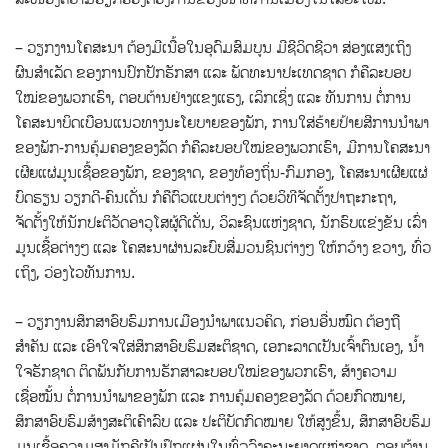
– ວຽກງານໂຄສະນາ ຕ້ອງມີເນື້ອໃນອຸດົມສົມບູນ ມີຊີວິດຊີວາ ສ່ອງແສງເຖິງ
ຜົນສຳເລັດ ຂອງການປົກປັກຮັກສາ ແລະ ພັດທະນາປະເທດຊາດ ກໍຄືລະບອບ
ໃໝ່ຂອງພວກເຮົາ, ຕອບຕ້ານຢ່າງແຂງແຮງ, ເລິກເຊິ່ງ ແລະ ທັນການ ຕໍ່ການ
ໂຄສະນາບິດເບືອນແນວທາງນະໂຍບາຍຂອງພັກ, ການໃສ່ຮ້າຍປ້າຍສີການນຳພາ
ຂອງພັກ-ການຄຸ້ມຄອງຂອງລັດ ກໍຄືລະບອບໃໝ່ຂອງພວກເຮົາ, ມີການໂຄສະນາ
ເຜີຍແຜ່ມູນເຊື້ອຂອງພັກ, ຂອງຊາດ, ຂອງທ້ອງຖິ່ນ-ກົມກອງ, ໂຄສະນາເຜີຍແຜ່
ບົດຮຽນ ວຽກດີ-ຄົນເດັ່ນ ກໍຄືຕົວແບບຕ່າງໆ ດ້ວຍວິທີຈັດຕັ້ງປາຖະກະຖາ,
ຈັດຕັ້ງໃຫ້ນັກປະຕິວັດອາວຸໂສຜູ້ດີເດັ່ນ, ວິລະຊົນແຫ່ງຊາດ, ນັກຮົບແຂ່ງຂັນ ເລົ່າ
ມູນເຊື້ອຕ່າງໆ ແລະ ໂຄສະນາຜ່ານລະບົບສື່ມວນຊົນຕ່າງໆ ໃຫ້ກວ້າງ ຂວາງ, ທົ່ວ
ເຖິງ, ວ່ອງໄວທັນການ.
– ວຽກງານສຶກສາອົບຮົມການເມືອງນຳພາແນວຄິດ, ກ່ອນອື່ນໝົດ ຕ້ອງຖື
ສຳຄັນ ແລະ ເອົາໃຈໃສ່ສຶກສາອົບຮົມສະຕິຊາດ, ເອກະລາດເປັນເຈົ້າຕົນເອງ, ນ້ຳ
ໃຈຮັກຊາດ ຕິດພັນກັບການຮັກສາລະບອບໃໝ່ຂອງພວກເຮົາ, ສ້າງຄວາມ
ເຊື່ອໝັ້ນ ຕໍ່ການນຳພາຂອງພັກ ແລະ ການຄຸ້ມຄອງຂອງລັດ ດ້ວຍກົດໝາຍ,
ສຶກສາອົບຮົມສ້າງສະຕິເຄົາລົບ ແລະ ປະຕິບັດກົດໝາຍ ໃຫ້ສູງຂຶ້ນ, ສຶກສາອົບຮົມ
ມູນເຊື້ອຄວາມສາມັກຄີເປັນປຶກແຜ່ນໃນທົ່ວວົງຄະນະຍາດແຫ່ງຊາດ, ຕອບຕ້ານ