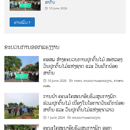
ສາກົນ
10 June 2026
ອ່ານເພີ່ມ
ຂະບວນການອອກແຮງງານ
ຄອສພ ສ້າງຂະບວນການປູກຕົ້ນໄມ້ ສະຫລອງ
ວັນປູກຕົ້ນໄມ້ແຫ່ງຊາດ ແລະ ວັນເດັກນ້ອຍ
ສາກົນ
10 June 2026
news
,
ຂະບວນການອອກແຮງງານ
,
ຂ່າວສານ
ຄອສພ
ການນໍາ ຄະນະໂຄສະນາອົບຮົມສູນກາງພັກ
ຮ່ວມປູກຕົ້ນໄມ້ ເນື່ອງໃນໂອກາດວັນເດັກນ້ອຍ
ສາກົນ ແລະ ວັນປູກຕົ້ນໄມ້ແຫ່ງຊາດລາວ
1 June 2024
ຂະບວນການອອກແຮງງານ
ຄະນະໂຄສະນາອົບຮົມສູນກາງພັກ ອອກ