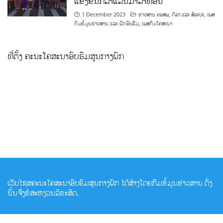
ແຂ່ງຂັນກິລາແລ່ນມາລາທອນ
1 December 2023
ຂ່າວສານ ຄອສພ
,
ກິລາ ແລະ ສິລະປະ
,
ເພສ
ກົມຂໍ້ມູນຂ່າວສານ ແລະ ຝຶກອົບຮົມ
,
ເພສກົມໂຄສະນາ
ທີ່ຕັ້ງ ຄະນະໂຄສະນາອົບຮົມສູນກາງພັກ
ເວັບໄຊສຄະນະໂຄສະນາອົບຮົມສູນກາງພັກ ໄດ້ສ້າງໂດຍກົມຂໍ້ມູນຂ່າວສານ ດັ່ງ
ນັ້ນຈື່ງຂໍສະຫງວນລິຂະສິດ.