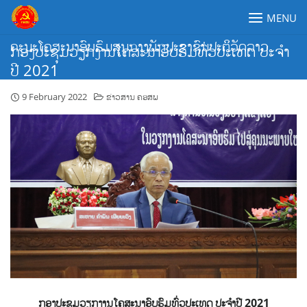
Skip
MENU
to
content
ຄະນະໂຄສະນາອົບຮົມສູນກາງພັກປະຊາຊົນປະຕິວັດລາວ
ກອງປະຊຸມວຽກງານໂຄສະນາອົບຮົມທົ່ວປະເທດ ປະຈໍາ
ປີ 2021
9 February 2022
ຂ່າວສານ ຄອສພ
ກອງປະຊຸມວຽກງານໂຄສະນາອົບຮົມທົ່ວປະເທດ ປະຈໍາປີ 2021