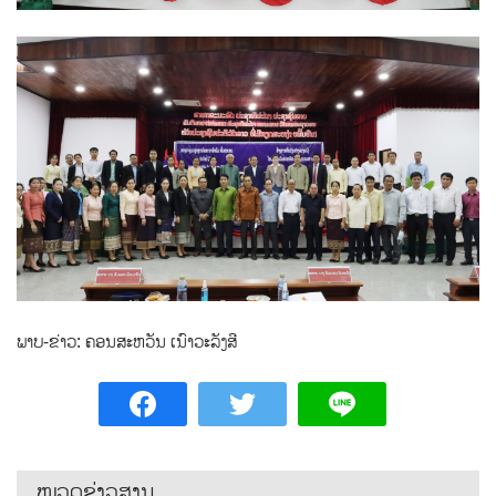
ພາບ-ຂ່າວ: ຄອນສະຫວັນ ເນົາວະລັງສີ
ໝວດຂ່າວສານ