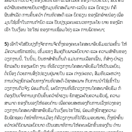
ຄວ້າຜັນຂະຫຍາຍບັນດາຫຼັກມູນທິດສະດີມາກ-ເລນິນ ແລະ ບົດຮຽນ ກໍຄື
ຜົນສຳເລັດ ການຄົ້ນຄວ້າ ດ້ານທິດສະດີ ແລະ ບົດຮຽນ ຂອງພັກອ້າຍນ້ອງ ເພື່ອ
ມູນໃຊ້ເຂົ້າໃນການກຳນົດ ແລະ ປັບປຸງບູລະນະແນວທາງນະໂຍ ບາຍ ຂອງພັກ
ເຮົາ ໃນເງື່ອນ ໄຂໃໝ່ ຂອງການເຊື່ອມໂຍ່ງ ແລະ ການພັດທະນາ;
5)
ເອົາໃຈໃສ່ປັບປຸງກົງຈັກການຈັດຕັ້ງຂອງຄະນະໂຄສະນາອົບຮົມແຕ່ລະຂັ້ນ ໃຫ້
ມີຄວາມໜັກແໜ້ນ, ເຂັ້ມແຂງ ສົມຄູ່ກັບພາລະບົດບາດ ແລະ ຄວາມສໍາຄັນຂອງ
ວຽກງານນີ້. ໃນນັ້ນ, ບັນຫາສໍາຄັນຕົ້ນຕໍ ແມ່ນການເລືອກເຟັ້ນ, ກໍ່ສ້າງ-ບໍາລຸງ
ຍົກລະດັບ ຂອງພະນັກ ງານ ທີ່ເຮັດວຽກງານໂຄສະນາອົບຮົມໃຫ້ເປັນລະບົບ,
ຕໍ່ເນື່ອງ ດ້ວຍການສົ່ງໄປຮຽນຢູ່ພາຍໃນ ແລະ ຕ່າງປະເທດ, ສົມທົບລະຫວ່າງ
ການບຳລຸງຍົກລະດັບທາງດ້ານທິດສະດີ-ວິຊາສະເພາະ ກັບການນໍາໃຊ້ເຂົ້າໃນ
ວຽກງານຕົວຈິງ; ພ້ອມກັນນີ້,​ ພະນັກງານທີ່ເຮັດວຽກງານໂຄສະນາອົບຮົມ ກໍ
ຕ້ອງເປັນເຈົ້າການບຸກບືນຄົ້ນຄວ້າຮ່ຳຮຽນ ຍົກສູງລະດັບຄວາມຮັບຮູ້, ຄວາມ
ສາມາດ ຂອງຕົນເອງໃຫ້ຮອບດ້ານ ເພື່ອຕອບສະໜອງກັບການເລັ່ງທ່ວງຂອງ
ວຽກງານໂຄສະນາສຶກສາອົບຮົມໃນເງື່ອນໄຂໃໝ່, ພ້ອມທັງຍົກສູງຄວາມ
ຮັບຜິດຊອບ ຕໍ່ໜ້າທີ່ການເມືອງ ກໍຄືວຽກງານທີ່ໄດ້ຮັບມອບໝາຍ, ຕັ້ງໜ້າຄົ້ນ
ຄວ້າປະຕິບັດພາລະບົດບາດ ເປັນເສນາທິການໃຫ້ຄະນະພັກຂັ້ນຂອງຕົນ ດ້ານ