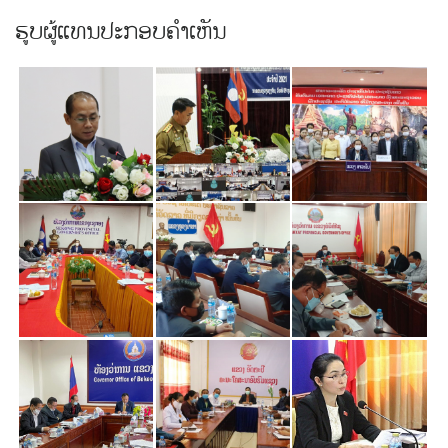
ຮູບຜູ້ແທນປະກອບຄຳເຫັນ