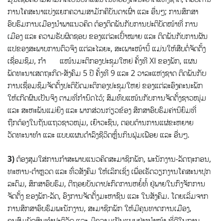
ການໂຄສະນາແບ່ງແຍກຄວາມສາມັກຄີບັນດາເຜົ່າ ແລະ ອື່ນໆ; ການສຶກສາ
ອົບຮົມການເມືອງນຳພາແນວຄິດ ຕ້ອງຕິດພັນກັບການປະຕິບັດໜ້າທີ່ ການ
ເມືອງ ແລະ ຄວາມຮັບຜິດຊອບ ຂອງແຕ່ລະເປົ້າໝາຍ ແລະ ຕິດພັນກັບການຜັນ
ແປຂອງສະພາບການຕົວຈິງ ແຕ່ລະໄລຍະ, ສະເພາະໜ້ານີ້ ແມ່ນໃຫ້ສືບຕໍ່ຈັດຕັ້ງ
ເຊື່ອມຊຶມ, ກຳ ແໜ້ນມະຕິກອງປະຊຸມໃຫຍ່ ຄັ້ງທີ XI ຂອງພັກ, ແຜນ
ພັດທະນາເສດຖະກິດ-ສັງຄົມ 5 ປີ ຄັ້ງທີ 9 ແລະ 2 ວາລະແຫ່ງຊາດ ຕິດພັນກັບ
ການເຊື່ອມຊຶມຈັດຕັ້ງປະຕິບັດມະຕິກອງປະຊຸມໃຫຍ່ ຂອງແຕ່ລະອົງຄະນະພັກ
ໃຫ້ເກີດຜົນເປັນຈິງ ຕາມທີ່ກຳນົດໄວ້; ສົມທົບແໜ້ນກັບການຈັດຕັ້ງຊາວໜຸ່ມ
ແລະ ສະຫະພັນແມ່ຍິງ ແລະ ພາກສ່ວນກ່ຽວຂ້ອງ ສຶກສາອົບຮົມຄ່ານິຍົມທີ່
ຖືກຕ້ອງໃນຖັນແຖວຊາວໜຸ່ມ, ເຍົາວະຊົນ, ຕອບຕ້ານການແຜ່ຂະຫຍາຍ
ວັດທະນາທຳ ແລະ ແບບແຜນດຳລົງຊີວິດຫຼິ້ນກິນຟຸ່ມເຟືອຍ ແລະ ອື່ນໆ.
3)
ຕ້ອງສຸມໃສ່ການກໍາສະພາບແນວຄິດສະມາຊິກພັກ, ພະນັກງານ-ລັດຖະກອນ,
ທະຫານ-ຕຳຫຼວດ ແລະ ທົ່ວສັງຄົມ ໃຫ້ເລິກເຊິ່ງ ເພື່ອເຮັດວຽກງານໂຄສະນາປຸກ
ລະດົມ, ສຶກສາອົບຮົມ, ຕີຖອຍບັນດາປະກົດການຫຍໍ້ທໍ້ ຢູ່ພາຍໃນກົງຈັກການ
ຈັດຕັ້ງ ຂອງພັກ-ລັດ, ອົງການຈັດຕັ້ງມະຫາຊົນ ແລະ ໃນສັງຄົມ. ໂດຍເລີ່ມຈາກ
ການສຶກສາອົບຮົມພະນັກງານ, ສະມາຊິກພັກ ໃຫ້ມີຄຸນທາດການເມືອງ,
ຄຸນສົມບັດສິນທໍາປະຕິວັດ ແລະ ມີຄວາມເປັນແບບຢ່າງນໍາໜ້າ ທີ່ດີໃນການ