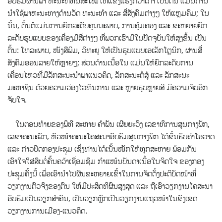
ອົບຮົມຜ່ານພາ ຫະນະທີ່ທັນສະໄໝໃຫ້ແຂງແຮງກວ່າເກົ່າ ເປັນຕົ້ນ ແມ່ນການ
ນໍາໃຊ້ພາຫະນະທາງດ້ານວັດ ທະນະທໍາ ແລະ ສື່ສັງຄົມຕ່າງໆ ໃຫ້ແຫຼມຄົມ; ໃນ
ນັ້ນ, ຕົ້ນຕໍແມ່ນການຍົກລະດັບຄຸນນະພາບ, ການຄຸ້ມຄອງ ແລະ ຂະຫຍາຍຍົກ
ລະດັບຮູບແບບຂອງເຄື່ອງມືສື່ຕ່າງໆ ທີ່ພວກເຮົາມີໃນປັດຈຸບັນໃຫ້ສູງຂຶ້ນ ເປັນ
ຕົ້ນ: ໂທລະພາບ, ໜັງສືພິມ, ວິທະຍຸ ໃຫ້ເປັນຮູບແບບເອເລັກໂຕຼນິກ, ຜ່ານສື່
ສັງຄົມອອນລາຍໃຫ້ຫຼາຍໆ; ສ່ວນດ້ານເນື້ອໃນ ແມ່ນໃຫ້ຍົກລະດັບການ
ເຄື່ອນໄຫວທີ່ມີລັກສະນະນໍາພາແນວຄິດ, ລັກສະນະຕໍ່ສູ້ ແລະ ລັກສະນະ
ມະຫາຊົນ ດ້ວຍຄວາມວ່ອງໄວທັນການ ແລະ ຫຼາຍຮູບຫຼາຍສີ ມີຄວາມຈັບອົກ
ຈັບໃຈ.
ໃນຕອນທ້າຍຂອງພິທີ ສະຫາຍ ຄຳພັນ ເຜີຍຍະວົງ ເລຂາທິການສູນກາງພັກ,
ເລຂາຄະນະພັກ, ຫົວໜ້າຄະນະໂຄສະນາອົບຮົມສູນກາງພັກ ໄດ້ຂຶ້ນຮັບຄໍາໂອວາດ
ແລະ ກ່າວປິດກອງປະຊຸມ ເຊິ່ງທ່ານໄດ້ເນັ້ນໜັກໃຫ້ທຸກສະຫາຍ ພ້ອມກັນ
ເອົາໃຈໃສ່ສຶບຕໍ່ຄົ້ນຄວ້າເຊື່ອມຊຶມ ກໍາແໜ້ນບັນດາເນື້ອໃນຈິດໃຈ ຂອງກອງ
ປະຊຸມຄັ້ງນີ້ ເພື່ອເອົານໍາໄປຜັນຂະຫຍາຍເຂົ້າໃນການຈັດຕັ້ງປະຕິບັດໜ້າທີ່
ວຽກງານຕົວຈິງຂອງຕົນ ໃຫ້ມີປະສິດທິຜົນສູງສຸດ ແລະ ຖືເອົາວຽກງານໂຄສະນາ
ອົບຮົມເປັນວຽກສໍາຄັນ, ເປັນວຽກຫຼັກເປັນວຽກງານແຖວໜ້າໃນຂົງເຂດ
ວຽກງານການເມືອງ-ແນວຄິດ.