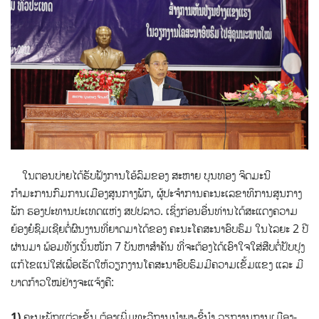
ໃນຕອນບ່າຍໄດ້ຮັບຟັງການໂອ້ລົມຂອງ ສະຫາຍ ບຸນທອງ ຈິດມະນີ
ກຳມະການກົມການເມືອງສູນກາງພັກ, ຜູ້ປະຈຳການຄະນະເລຂາທິການສູນກາງ
ພັກ ຮອງປະທານປະເທດແຫ່ງ ສປປລາວ. ເຊິ່ງກ່ອນອື່ນທ່ານໄດ້ສະແດງຄວາມ
ຍ້ອງຍໍຊົມເຊີຍຕໍ່ຜົນງານທີ່ຍາດມາໄດ້ຂອງ ຄະນະໂຄສະນາອົບຮົມ ໃນໄລຍະ 2 ປີ
ຜ່ານມາ ພ້ອມທັງເນັ້ນໜັກ 7 ບັນຫາສໍາຄັນ ທີ່ຈະຕ້ອງໄດ້ເອົາໃຈໃສ່ສືບຕໍ່ປັບປຸງ
ແກ້ໄຂແນ່ໃສ່ເພື່ອເຮັດໃຫ້ວຽກງານໂຄສະນາອົບຮົມມີຄວາມເຂັ້ມແຂງ ແລະ ມີ
ບາດກ້າວໃໝ່ຢ່າງຈະແຈ້ງຄື:
1)
ຄະນະພັກແຕ່ລະຂັ້ນ ຕ້ອງເພີ່ມທະວີການນຳພາ-ຊີ້ນຳ ວຽກງານການເມືອງ-