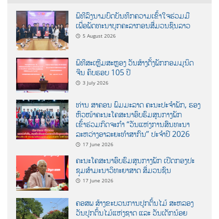
ພິທີລົງນາມບົດບັນທຶກຄວາມເຂົ້າໃຈຮ່ວມມື
ເພື່ອພັດທະນາບຸກຄະລາກອນສື່ມວນຊົນລາວ
5 August 2026
ພິທີສະເຫຼີມສະຫຼອງ ວັນສ້າງຕັ້ງພັກກອມມູນິດ
ຈີນ ຄົບຮອບ 105 ປີ
3 July 2026
ທ່ານ ສາຄອນ ພົມມະລາດ ຄະນະປະຈໍາພັກ, ຮອງ
ຫົວໜ້າຄະນະໂຄສະນາອົບຮົມສູນກາງພັກ
ເຂົ້າຮ່ວມກິດຈະກຳ “ວັນແຫ່ງການສົນທະນາ
ລະຫວ່າງອາລະຍະທຳສາກົນ” ປະຈຳປີ 2026
17 June 2026
ຄະນະໂຄສະນາອົບຮົມສູນກາງພັກ ເປີດກອງປະ
ຊຸມສຳມະນາວິທະຍາສາດ ສຶ່ມວນຊົນ
17 June 2026
ຄອສພ ສ້າງຂະບວນການປູກຕົ້ນໄມ້ ສະຫລອງ
ວັນປູກຕົ້ນໄມ້ແຫ່ງຊາດ ແລະ ວັນເດັກນ້ອຍ