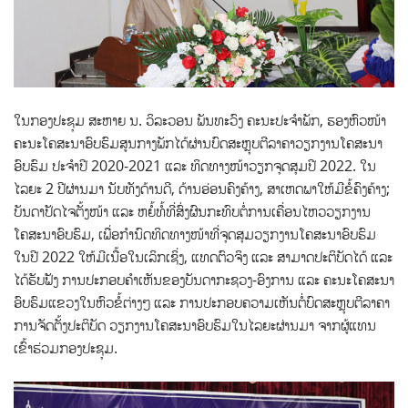
ໃນກອງປະຊຸມ ສະຫາຍ ນ. ວິລະວອນ ພັນທະວົງ ຄະນະປະຈຳພັກ, ຮອງຫົວໜ້າ
ຄະນະໂຄສະນາອົບຮົມສູນກາງພັກໄດ້ຜ່ານບົດສະຫຼຸບຕີລາຄາວຽກງານໂຄສະນາ
ອົບຮົມ ປະຈຳປີ 2020-2021 ແລະ ທິດທາງໜ້າວຽກຈຸດສຸມປີ 2022. ໃນ
ໄລຍະ 2 ປີຜ່ານມາ ນັບທັງດ້ານດີ, ດ້ານອ່ອນຄົງຄ້າງ, ສາເຫດພາໃຫ້ມີຂໍ້ຄົງຄ້າງ; ​
ບັນ​ດາ​ປັດ​ໄຈ​ຕັ້ງ​ໜ້າ ແລະ ຫຍໍ້​ທໍ້ທີ່​ສົ່ງ​ຜົນ​ກະ​ທົບ​ຕໍ່​ການເຄື່ອນໄຫວວຽກງານ
ໂຄສະນາອົບຮົມ, ເພື່ອ​ກຳ​ນົດ​ທິດ​ທາງ​ໜ້າ​ທີ່​ຈຸດ​ສຸມ​ວຽກ​ງານ​ໂຄ​ສະ​ນາ​ອົບ​ຮົມ
ໃນ​ປີ 2022 ໃຫ້​ມີ​ເນື້ອ​ໃນ​ເລິກ​ເຊິ່ງ, ແທດ​ຕົວ​ຈິງ ແລະ ສາ​ມາດ​ປະ​ຕິ​ບັດ​ໄດ້ ແລະ
​ໄດ້ຮັບຟັງ ການປະກອບຄຳເຫັນຂອງບັນດາກະຊວງ-ອົງການ ແລະ ຄະນະໂຄສະນາ
ອົບຮົມແຂວງໃນຫົວຂໍ້ຕ່າງໆ ແລະ ການປະກອບຄວາມເຫັນຕໍ່ບົດສະຫຼຸບຕີລາຄາ
ການຈັດຕັ້ງປະຕິບັດ ວຽກງານໂຄສະນາອົບຮົມໃນໄລຍະຜ່ານມາ ຈາກຜູ້ແທນ
ເຂົ້າຮ່ວມກອງປະຊຸມ.