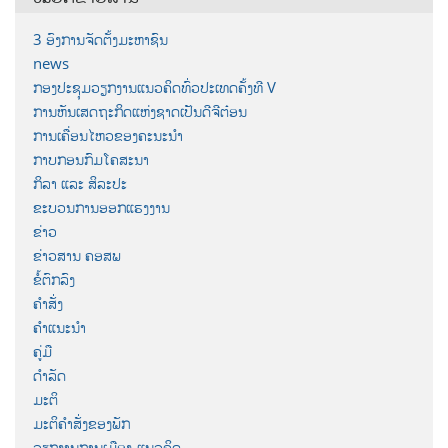
3 ອົງການຈັດຕັ້ງມະຫາຊົນ
news
ກອງປະຊຸມວຽກງານແນວຄິດທົ່ວປະເທດຄັ້ງທີ V
ການຫັນເສດຖະກິດແຫ່ງຊາດເປັນດີຈີຕ໋ອນ
ການເຄື່ອນໄຫວຂອງຄະນະນຳ
ກາບກອນກົມໂຄສະນາ
ກິລາ ແລະ ສິລະປະ
ຂະບວນການອອກແຮງງານ
ຂ່າວ
ຂ່າວສານ ຄອສພ
ຂໍ້ຕົກລົງ
ຄຳສັ່ງ
ຄຳແນະນຳ
ຄູ່ມື
ດຳລັດ
ມະຕິ
ມະຕິຄຳສັ່ງຂອງພັກ
ວຽກງານການເມືອງ-ແນວຄິດ