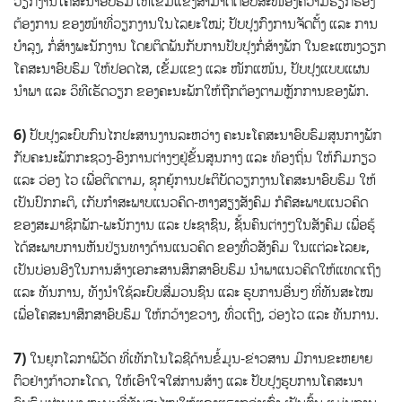
ວຽກງານໂຄສະນາອົບຮົມໃຫ້ເຂັ້ມແຂງສາມາດຕອບສະໜອງຄວາມຮຽກຮ້ອງ
ຕ້ອງການ ຂອງໜ້າທີ່ວຽກງານໃນໄລຍະໃໝ່; ປັບປຸງກົງການຈັດຕັ້ງ ແລະ ການ
ບຳລຸງ, ກໍ່ສ້າງພະນັກງານ ໂດຍຕິດພັນກັບການປັບປຸງກໍ່ສ້າງພັກ ໃນຂະແໜງວຽກ
ໂຄສະນາອົບຮົມ ໃຫ້ປອດໄສ, ເຂັ້ມແຂງ ແລະ ໜັກແໜ້ນ, ປັບປຸງແບບແຜນ
ນຳພາ ແລະ ວິທີເຮັດວຽກ ຂອງຄະນະພັກໃຫ້ຖືກຕ້ອງຕາມຫຼັກການຂອງພັກ.
6)
ປັບປຸງລະບົບກົນໄກປະສານງານລະຫວ່າງ ຄະນະໂຄສະນາອົບຮົມສູນກາງພັກ
ກັບຄະນະພັກກະຊວງ-ອົງການຕ່າງໆຢູ່ຂັ້ນສູນກາງ ແລະ ທ້ອງຖິ່ນ ໃຫ້ກົມກຽວ
ແລະ ວ່ອງ ໄວ ເພື່ອຕິດຕາມ, ຊຸກຍູ້ການປະຕິບັດວຽກງານໂຄສະນາອົບຮົມ ໃຫ້
ເປັນປົກກະຕິ, ເກັບກໍາສະພາບແນວຄິດ-ຫາງສຽງສັງຄົມ ກໍຄືສະພາບແນວຄິດ
ຂອງສະມາຊິກພັກ-ພະນັກງານ ແລະ ປະຊາຊົນ, ຊັ້ນຄົນຕ່າງໆໃນສັງຄົມ ເພື່ອຮູ້
ໄດ້ສະພາບການຫັນປ່ຽນທາງດ້ານແນວຄິດ ຂອງທົ່ວສັງຄົມ ໃນແຕ່ລະໄລຍະ,
ເປັນບ່ອນອີງໃນການສ້າງເອກະສານສຶກສາອົບຮົມ ນໍາພາແນວຄິດໃຫ້ແທດເຖິງ
ແລະ ທັນການ, ທັງນຳໃຊ້ລະບົບສື່ມວນຊົນ ແລະ ຮູບການອື່ນໆ ທີ່ທັນສະໄໝ
ເພື່ອໂຄສະນາສຶກສາອົບຮົມ ໃຫ້ກວ້າງຂວາງ,​ ທົ່ວເຖິງ, ວ່ອງໄວ ແລະ ທັນການ.
7)
ໃນຍຸກໂລກາພິວັດ ທີ່ເທັກໂນໂລຊີດ້ານຂໍ້ມູນ-ຂ່າວສານ ມີການຂະຫຍາຍ
ຕົວຢ່າງກ້າວກະໂດດ, ໃຫ້ເອົາໃຈໃສ່ການສ້າງ ແລະ ປັບປຸງຮູບການໂຄສະນາ