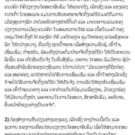
ແນວຄິດ ກໍຄືວຽກງານໂຄສະນາອົບຮົມ ໃຫ້ແທດເຖິງ, ເລິກເຊິ່ງ ແລະ ແຂງແຮງ
ກວ່າເກົ່າ ໂດຍສະເພາະ ແມ່ນການຜັນຂະຫຍາຍຈັດຕັ້ງປະຕິບັດມະຕິກົມການ
ເມືອງສູນກາງພັກ ວ່າດ້ວຍທິດທາງໜ້າທີ່ຕົ້ນຕໍ ແລະ ມາດຕະການລວມຂອງ
ວຽກງານການເມືອງ-ແນວຄິດ ໃນສະພາບການໃໝ່ ແລະ ເນື້ອໃນມະຕິ ກອງ
ປະຊຸມໃຫຍ່ ຄັ້ງທີ XI ຂອງພັກ ກໍຄື ມະຕິກອງປະ ຊຸມໃຫຍ່ຂອງ ແຕ່ລະອົງຄະນະ
ພັກ ໃຫ້ກວ້າງຂວາງ, ທົ່ວເຖິງ ທຸກເປົ້າໝາຍ ເພື່ອສ້າງຄວາມຮັບຮູ້, ເຂົ້າໃຈ,
ເຊື່ອມຊຶມ, ກໍາແໜ້ນ, ພ້ອມທັງປຸກລະດົມນຳພາຈັດຕັ້ງປະຕິບັດ ໃຫ້ເປັນຂະບວນ
ຟົດຟື້ນ ແລະ ເກີດຜົນເປັນຈິງ ໃນທົ່ວສັງຄົມ. ປະທານ ໄກສອນ ພົມວິຫານ ຜູ້ນໍາ
ທີ່ແສນເຄົາລົບຮັກຂອງປວງຊົນລາວ ໄດ້ກ່າວໄວ້ວ່າ: “ມີແນວທາງທີ່ຖືກຕ້ອງ
ແລະ ສອດຄ່ອງ, ແຕ່ຖ້າຫາກບໍ່ໄດ້ຮັບການເຊື່ອມຊຶມ ແລະ ເຂົ້າໃຈຢ່າງເລິກເຊິ່ງ
ກໍຈະບໍ່ໄດ້ຮັບການຈັດຕັ້ງປະຕິບັດ ໃຫ້ເປັນຈິງ. ການເຮັດໃຫ້ທຸກຄົນເຊື່ອມຊຶມ
ແລະ ເຂົ້າໃຈແນວທາງ ແລະ ບາດກ້າວເດີນກໍບໍ່ແມ່ນເລື່ອງງ່າຍ, ມັນຮຽກຮ້ອງ
ໃຫ້ມີຄວາມຕັ້ງໜ້າ, ພະຍາຍາມໃນການໂຄສະນາ, ສຶກສາອົບຮົມ, ອະທິບາຍ,
ຄົ້ນຄວ້າຮໍ່າຮຽນຢ່າງເປັນປະຈໍາ”.
2)
ຕ້ອງສ້າງການຫັນປ່ຽນຢ່າງແຂງແຮງ, ເລິກເຊິ່ງ ທາງດ້ານເນື້ອໃນ ແລະ
ຮູບການ ຂອງການເຄື່ອນໄຫວວຽກງານໂຄສະນາອົບຮົມ ເພື່ອໃຫ້ສາມາດຕອບ
ສະໜອງຄວາມຮຽກຮ້ອງຕ້ອງການຂອງໜ້າທີ່ການເມືອງໃນໄລຍະໃໝ່: