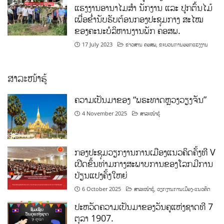
ແຮງງານອານາໄມສໍາ ນັກງານ ແລະ ປູກຕົ້ນໄມ້
ເພື່ອຂໍ່ານັບຮັບຕ້ອນກອງປະຊຸມກາງ ສະໄໝ
ຂອງຄະນະບໍລິຫານງານພັກ ຄອສພ.
17 July 2023
ຂ່າວສານ ຄອສພ
,
ຂະບວນການອອກແຮງງານ
ສາລະໜ້າຮູ້
ຄວາມເປັນມາຂອງ “ພຣະທາດຫຼວງວຽງຈັນ”
4 November 2025
ສາລະໜ້າຮູ້
ກອງປະຊຸມວຽກງານການເມືອງແນວຄິດຄັ້ງທີ V
ເປີດຂຶ້ນທ່າມກາງສະພາບການຂອງໂລກມີການ
ປ່ຽນແປງຄັ້ງໃຫຍ່
6 October 2025
ສາລະໜ້າຮູ້
,
ວຽກງານການເມືອງ-ແນວຄິດ
ປະຫວັດຄວາມເປັນມາຂອງວັນຄູແຫ່ງຊາດທີ 7
ຕຸລາ 1907.