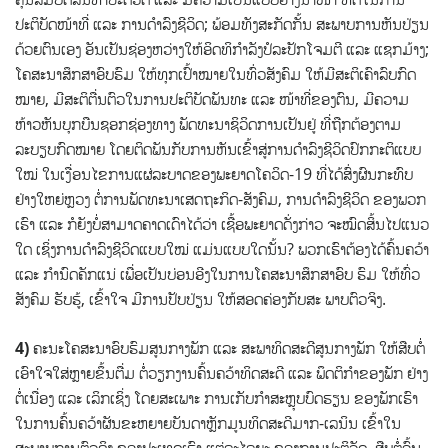
ປະຕິບັດໜ້າທີ່ ແລະ ການດຳລົງຊີວິດ; ພ້ອມທັງສະກັດກັ້ນ ສະພາບການຫັນປ່ຽນ
ດ້ວຍຕົນເອງ ອັນເປັນຊ່ອງຫວ່າງໃຫ້ອິດທິກໍາລັງປໍລະປັກໂຈມຕີ ແລະ ແຊກມ້າງ;
ໂຄສະນາສຶກສາອົບຮົມ ໃຫ້ທຸກເປົ້າໝາຍໃນທົ່ວສັງຄົມ ໃຫ້ມີສະຕິເຄົາລົບກົດ
ໝາຍ, ມີສະຕິຕື່ນຕົວໃນການປະຕິບັດພັນທະ ແລະ ໜ້າທີ່ຂອງຕົນ, ມີຄວາມ
ຫ້າວຫັນບຸກບືນຊອກຊ່ອງທາງ ພັດທະນາຊິວິດການເປັນຢູ່ ທີ່ຖືກຕ້ອງຕາມ
ລະບຽບກົດໝາຍ ໂດຍຕິດພັນກັບການຫັນເຂົ້າສູ່ການດຳລົງຊີວິດປົກກະຕິແບບ
ໃໝ່ ໃນເງື່ອນໄຂການແຜ່ລະບາດຂອງພະຍາດໂຄວິດ-19 ທີ່ໄດ້ສົ່ງຜົນກະທົບ
ຢ່າງໃຫຍ່ຫຼວງ ຕໍ່ການພັດທະນາເສດຖະກິດ-ສັງຄົມ, ການດໍາລົງຊີວິດ ຂອງພວກ
ເຮົາ ແລະ ກໍຍັງບໍ່ສາມາດຄາດເດົາໄດ້ວ່າ ເຊື້ອພະຍາດດັ່ງກ່າວ ຈະໝົດສິ້ນໄປແນວ
ໃດ ເຊິ່ງການດຳລົງຊີວິດແບບໃໝ່ ແມ່ນແບບໃດນັ້ນ? ພວກເຮົາຕ້ອງໄດ້ຄົ້ນຄວ້າ
ແລະ ກໍານົດຄັກແນ່ ເພື່ອເປັນບ່ອນອີງໃນການໂຄສະນາສຶກສາອົບ ຮົມ ໃຫ້ທົ່ວ
ສັງຄົມ ຮັບຮູ້, ເຂົ້າໃຈ ມີການປັບປ່ຽນ ໃຫ້ສອດຄ່ອງກັບສະ ພາບຕົວຈິງ.
4)
ຄະນະໂຄສະນາອົບຮົມສູນກາງພັກ ແລະ ສະພາທິດສະດີສູນກາງພັກ ໃຫ້ສືບຕໍ່
ເອົາໃຈໃສ່ຫຼາຍຂຶ້ນຕື່ມ ຕໍ່ວຽກງານຄົ້ນຄວ້າທິດສະດີ ແລະ ພຶດຕິກໍາຂອງພັກ ຢ່າງ
ຕໍ່ເນື່ອງ ແລະ ເລິກເຊິ່ງ ໂດຍສະເພາະ ການເກັບກໍາສະຫຼຸບບົດຮຽນ ຂອງພັກເຮົາ
ໃນການຄົ້ນຄວ້າຜັນຂະຫຍາຍບັນດາຫຼັກມູນທິດສະດີມາກ-ເລນິນ ເຂົ້າໃນ
ສະພາບການຕົວຈິງ ຂອງປະເທດເຮົາ ແຕ່ລະໄລຍະ ຂອງການປະຕິວັດ,​ ສືບຕໍ່ຄົ້ນ