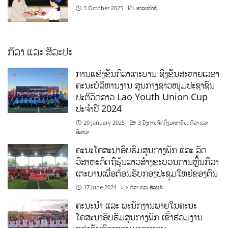
3 October 2025
ສາລະໜ້າຮູ້
ກິລາ ແລະ ສິລະປະ
ການແຂ່ງຂັນກິລາເຕະບານ ຊິງຂັນສະຫາຍເລຂາ
ຄະນະບໍລິຫານງານ ສູນກາງຊາວໜຸ່ມປະຊາຊົນ
ປະຕິວັດລາວ Lao Youth Union Cup
ປະຈຳປີ 2024
20 January 2025
3 ອົງການຈັດຕັ້ງມະຫາຊົນ
,
ກິລາ ແລະ
ສິລະປະ
ຄະນະໂຄສະນາອົບຮົມສູນກາງພັກ ແລະ ລັດ
ວິສາຫະກິດຖືຮຸ້ນລາວສ້າງຂະບວນການຫຼີ້ນກິລາ
ເຕະບານເພື່ອຕ້ອນຮັບກອງປະຊຸມໃຫຍ່ຂອງຕົນ
17 June 2024
ກິລາ ແລະ ສິລະປະ
ຄະນະນຳ ແລະ ພະນັກງານພາຍໃນຄະນະ
ໂຄສະນາອົບຮົມສູນກາງພັກ ເຂົ້າຮ່ວມງານ