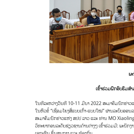
ພະ
ເຂົ້າຮ່ວມຝຶກອົບຮົມສ
ໃນທີລະຫວ່າງວັນທີ 10-11 ມີນາ 2022 ສະມາຄົມນັກຂ່າວແ
ໃນຫົວຂໍ້ “ເຊື່ອມໂຍງສື່ແບບເກົ່າ-ແບບໃໝ່” ຜ່ານລະບົບ
ສະມາຄົມນັກຂ່າວແຫ່ງ ສປປ ລາວ ແລະ ທ່ານ MO Xiaoling 
ວິທະຍາກອນລະດັບຊ່ຽວຊານດ້ານຕ່າງໆ ເຂົ້າຮ່ວມມີ: ພະນັກງ
ເອກະຊົນ ຂັ້ນສູນກາງ ແລະ ທ້ອງຖິ່ນ.