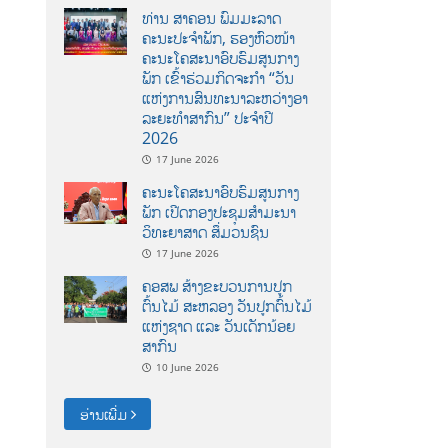
ທ່ານ ສາຄອນ ພົມມະລາດ
ຄະນະປະຈໍາພັກ, ຮອງຫົວໜ້າ
ຄະນະໂຄສະນາອົບຮົມສູນກາງ
ພັກ ເຂົ້າຮ່ວມກິດຈະກຳ “ວັນ
ແຫ່ງການສົນທະນາລະຫວ່າງອາ
ລະຍະທຳສາກົນ” ປະຈຳປີ
2026
17 June 2026
ຄະນະໂຄສະນາອົບຮົມສູນກາງ
ພັກ ເປີດກອງປະຊຸມສຳມະນາ
ວິທະຍາສາດ ສຶ່ມວນຊົນ
17 June 2026
ຄອສພ ສ້າງຂະບວນການປູກ
ຕົ້ນໄມ້ ສະຫລອງ ວັນປູກຕົ້ນໄມ້
ແຫ່ງຊາດ ແລະ ວັນເດັກນ້ອຍ
ສາກົນ
10 June 2026
ອ່ານເພີ່ມ