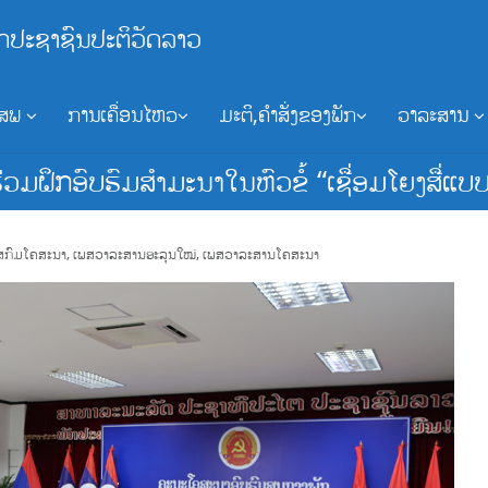
ກປະຊາຊົນປະຕິວັດລາວ
ອສພ
ການເຄື່ອນໄຫວ
ມະຕິ,ຄຳສັ່ງຂອງພັກ
ວາລະສານ
າຮ່ວມຝຶກອົບຮົມສຳມະນາໃນຫົວຂໍ້ “ເຊື່ອມໂຍງສື່ແບ
ສກົມໂຄສະນາ
,
ເພສວາລະສານອະລຸນໃໝ່
,
ເພສວາລະສານໂຄສະນາ