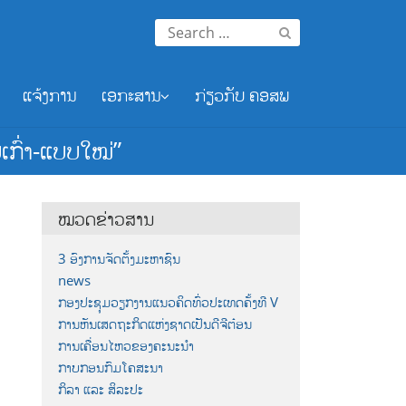
Search
for:
ແຈ້ງການ
ເອກະສານ
ກ່ຽວກັບ ຄອສພ
ບເກົ່າ-ແບບໃໝ່”
ໝວດຂ່າວສານ
3 ອົງການຈັດຕັ້ງມະຫາຊົນ
news
ກອງປະຊຸມວຽກງານແນວຄິດທົ່ວປະເທດຄັ້ງທີ V
ການຫັນເສດຖະກິດແຫ່ງຊາດເປັນດີຈີຕ໋ອນ
ການເຄື່ອນໄຫວຂອງຄະນະນຳ
ກາບກອນກົມໂຄສະນາ
ກິລາ ແລະ ສິລະປະ