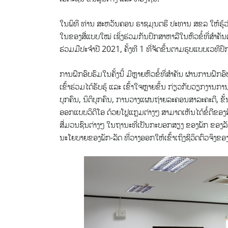
ໃນພິທີ ທ່ານ ສະຫວັນຄອນ ຣາຊມຸນຕຣີ ປະທານ ສຂລ ໃຫ້ຮູ້ວ່າ:
ໃນຂອງສື່ແບບໃໝ່ ເຊິ່ງຮ່ວມກັນປຶກສາຫາລືໃນຫົວຂໍ້ທີ່ສໍາຄ
ຮ່ວມມືປະຈໍາປີ 2021, ຄັ້ງທີ 1 ທີ່ຈັດຂຶ້ນຕາມຮູບແບບເວທີປ
ການຝຶກອົບຮົມໃນຄັ້ງນີ້ ມີຫຼາຍຫົວຂໍ້ທີ່ສໍາຄັນ ຜ່ານການຝຶກ
ເຂົ້າຮ່ວມໄດ້ຮັບຮູ້ ແລະ ເຂົ້າໃຈຫຼາຍຂຶ້ນ ກ່ຽວກັບວຽກງານ
ບຸກຄົນ, ນິຕິບຸກຄົນ, ການວາງແຜນຖ່າຍລະຄອນສາລະຄະດີ, ຂ
ອອກແບບວິດີໂອ ດ້ວຍໂປຼແກຼມຕ່າງໆ ສາມາດເຫັນໄດ້ຂໍ້ດີຂອງສ
ສື່ມວນຊົນຕ່າງໆ ໃນຖານະທີ່ເປັນກະບອກສຽງ ຂອງພັກ ຂອງລ
ນະໂຍບາຍຂອງພັກ-ລັດ ທີ່ວາງອອກໃຫ້ເຂົ້າເຖິງຊີວິດຕົວຈິງຂອ