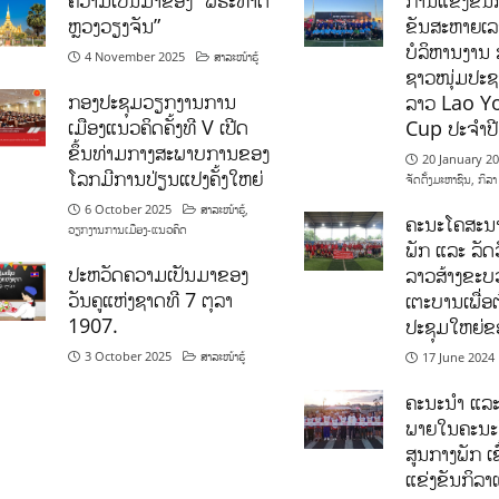
ຄວາມເປັນມາຂອງ “ພຣະທາດ
ການແຂ່ງຂັນກ
ຫຼວງວຽງຈັນ”
ຂັນສະຫາຍເ
ບໍລິຫານງານ 
4 November 2025
ສາລະໜ້າຮູ້
ຊາວໜຸ່ມປະຊາ
ກອງປະຊຸມວຽກງານການ
ລາວ Lao Y
ເມືອງແນວຄິດຄັ້ງທີ V ເປີດ
Cup ປະຈຳປ
ຂຶ້ນທ່າມກາງສະພາບການຂອງ
20 January 2
ໂລກມີການປ່ຽນແປງຄັ້ງໃຫຍ່
ຈັດຕັ້ງມະຫາຊົນ
,
ກິລາ
6 October 2025
ສາລະໜ້າຮູ້
,
ຄະນະໂຄສະນາ
ວຽກງານການເມືອງ-ແນວຄິດ
ພັກ ແລະ ລັດວ
ປະຫວັດຄວາມເປັນມາຂອງ
ລາວສ້າງຂະບວ
ວັນຄູແຫ່ງຊາດທີ 7 ຕຸລາ
ເຕະບານເພື່ອ
1907.
ປະຊຸມໃຫຍ່ຂ
3 October 2025
ສາລະໜ້າຮູ້
17 June 2024
ຄະນະນຳ ແລະ
ພາຍໃນຄະນະ
ສູນກາງພັກ ເຂ
ແຂ່ງຂັນກິລ