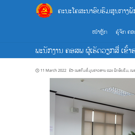
Skip
ຄະນະໂຄສະນາອົບຮົມສູນກາງພັ
to
content
ໜ້າຫຼັກ
ຮູ້ຈັກ ຄ
ພະນັກງານ ຄອສພ ຜູ້ເຮັດວຽກສື່ ເຂົ້
11 March 2022
ເພສກົມຂໍ້ມູນຂ່າວສານ ແລະ ຝຶກອົບຮົມ
,
ເພ