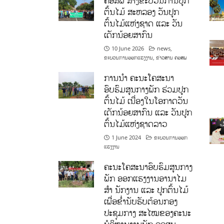
ຄອສພ ສ້າງຂະບວນການປູກ
ຕົ້ນໄມ້ ສະຫລອງ ວັນປູກ
ຕົ້ນໄມ້ແຫ່ງຊາດ ແລະ ວັນ
ເດັກນ້ອຍສາກົນ
10 June 2026
news
,
ຂະບວນການອອກແຮງງານ
,
ຂ່າວສານ ຄອສພ
ການນໍາ ຄະນະໂຄສະນາ
ອົບຮົມສູນກາງພັກ ຮ່ວມປູກ
ຕົ້ນໄມ້ ເນື່ອງໃນໂອກາດວັນ
ເດັກນ້ອຍສາກົນ ແລະ ວັນປູກ
ຕົ້ນໄມ້ແຫ່ງຊາດລາວ
1 June 2024
ຂະບວນການອອກ
ແຮງງານ
ຄະນະໂຄສະນາອົບຮົມສູນກາງ
ພັກ ອອກແຮງງານອານາໄມ
ສໍາ ນັກງານ ແລະ ປູກຕົ້ນໄມ້
ເພື່ອຂໍ່ານັບຮັບຕ້ອນກອງ
ປະຊຸມກາງ ສະໄໝຂອງຄະນະ