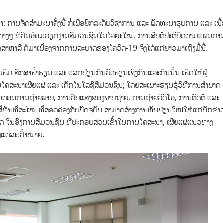
 ການຈັດສໍາມະນາຄັ້ງນີ້ ກໍ່ເພື່ອຍົກລະດັບວິຊາການ ແລະ ພັດທະນາຮູບການ ແລະ ເນື້
ັນຕ່າງໆ ທີ່ປິ່ນອ້ອມວຽກງານສື່ມວນຊົນໃນໄລຍະໃໝ່. ການສືບຕໍ່ປະຕິບັດຕາມແຜນກາ
ຶກສາຫາລື ຕໍ່ມາເນື່ອງຈາກການລະບາດຂອງໂຄວິດ-19 ຈຶ່ງໄດ້ແກ່ຍາວມາເຖິງມື້ນີ້.
ອົບຮົມ ສຶກສາຮໍ່າຮຽນ ແລະ ແລກປ່ຽນກັນບົດຮຽນເຊິ່ງກັນແລະກັນນັ້ນ ເຮັດໃຫ້ຜູ້
ການໂຄສະນາເຜີຍແຜ່ ແລະ ເຕັກໂນໂລຊີສື່ມ່ວນຊົນ; ໂດຍສະເພາະຮຽນຮູ້ວິທີການສໍາພາດ
ັ້ນຕອນການຖ່າຍພາບ, ການປັບແສງຂອງພາບຖ່າຍ, ການຖ່າຍວິດີໂອ, ການຕັດຕໍ່ ແລະ
ື່ທັນທີ່ສະໄໝ ທີ່ສອດຄ່ອງກັບປັດຈຸບັນ ສາມາດສ້າງການຫັນປ່ຽນໃໝ່ໃຫ້ແກ່ນັກຂ່າ
ັດ ໃນອົງການສື່ມວນຊົນ ທີ່ປະກອບສ່ວນເຂົ້າໃນການໂຄສະນາ, ເຜີຍແຜ່ແນວທາງ
ງແຕ່ລະເປົ້າໝາຍ.