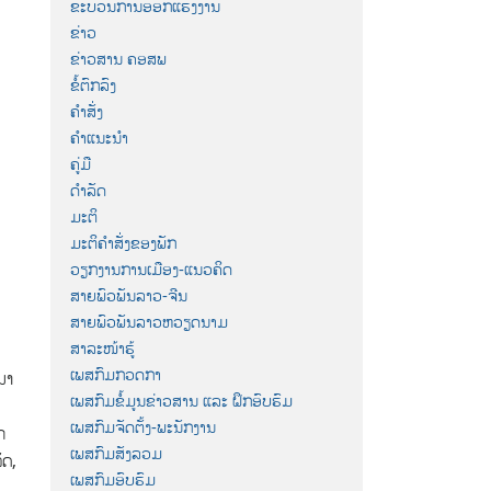
ຂະບວນການອອກແຮງງານ
ຂ່າວ
ຂ່າວສານ ຄອສພ
ຂໍ້ຕົກລົງ
ຄຳສັ່ງ
ຄຳແນະນຳ
ຄູ່ມື
ດຳລັດ
ມະຕິ
ມະຕິຄຳສັ່ງຂອງພັກ
ວຽກງານການເມືອງ-ແນວຄິດ
ສາຍພົວພັນລາວ-ຈີນ
ສາຍພົວພັນລາວຫວຽດນາມ
ສາລະໜ້າຮູ້
ເພສກົມກວດກາ
ນາ
ເພສກົມຂໍ້ມູນຂ່າວສານ ແລະ ຝຶກອົບຮົມ
ເພສກົມຈັດຕັ້ງ-ພະນັກງານ
ກ
ເພສກົມສັງລວມ
ັດ,
ເພສກົມອົບຮົມ