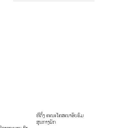
ທີ່ຕັ້ງ ຄະນະໂຄສະນາອົບຮົມ
ສູນກາງພັກ