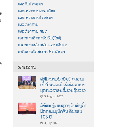
ເພສກົມໂຄສະນາ
ເພສວາລະສານອະລຸນໃໝ່
ອ
ເພສວາລະສານໂຄສະນາ
ນ
ເພສຫ້ອງການ
ເພສຫ້ອງການ ສພທ
ເອກະສານສຶກສາອົບຮົມ(ໃໝ່)
ເອກະສານເຊື່ອມຊືມ ແລະ ເຜີຍແຜ່
ເອກະສານໂຄສະນາ-ປາຖະກະຖາ
ວ,
ຂ່າວສານ
ພິທີລົງນາມບົດບັນທຶກຄວາມ
ເຂົ້າໃຈຮ່ວມມື ເພື່ອພັດທະນາ
ບຸກຄະລາກອນສື່ມວນຊົນລາວ
5 August 2026
ພິທີສະເຫຼີມສະຫຼອງ ວັນສ້າງຕັ້ງ
ພັກກອມມູນິດຈີນ ຄົບຮອບ
105 ປີ
3 July 2026