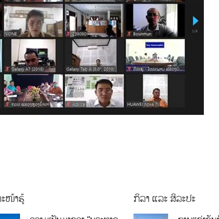
ະໜ້າຮູ້
ກິລາ ແລະ ສິລະປະ