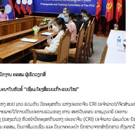
ນັກງານ ຄອສພ ຜູ້ເຮັດວຽກສື່
ຳມະນາໃນຫົວຂໍ້
“
ເຊື່ອມໂຍງສື່ແບບເກົ່າ-ແບບໃໝ່
”
ຫ່ງ ສປປ ລາວ ຮ່ວມກັບ ວິທະຍຸສາກົນ ແຫ່ງປະເທດຈີນ CRI
ປະຈຳລາວໄດ້ຈັດສຳມະ
ອອນລາຍພາຍໃຕ້ການເປັນປະທານຮ່ວມຂອງ ທ່ານ ສະຫວັນຄອນ ຣາຊມຸນຕຣີ ປະທານ
(ແສງແກ້ວ) ຫົວໜ້າວິທະຍຸສາກົນແຫ່ງ ປະເທດຈີນ (CRI) ປະຈຳລາວ ພ້ອມດ້ວຍ ນັ
ານ ຄອສພ, ບັນດາສື່ມວນຊົນ ແລະ ບັນດາຄະນະນໍາ ນັກຂ່າວຈາກສໍານັກຂ່າວ ທັງພາກລ