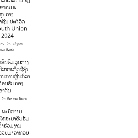
ິລາເຕະບານ ຊິງ
ລຂາຄະນະ
ສູນກາງ
ຊົນ ປະຕິວັດ
outh Union
ີ 2024
025
3 ອົງການ
 ແລະ ສິລະປະ
ອົບຮົມສູນກາງ
ິສາຫະກິດຖືຮຸ້ນ
ນການຫຼີ້ນກິລາ
ຕ້ອນຮັບກອງ
ອງຕົນ
ກິລາ ແລະ ສິລະປະ
 ພະນັກງານ
ໂຄສະນາອົບຮົມ
ົ້າຮ່ວມງານ
າແລ່ນມາລາທອນ