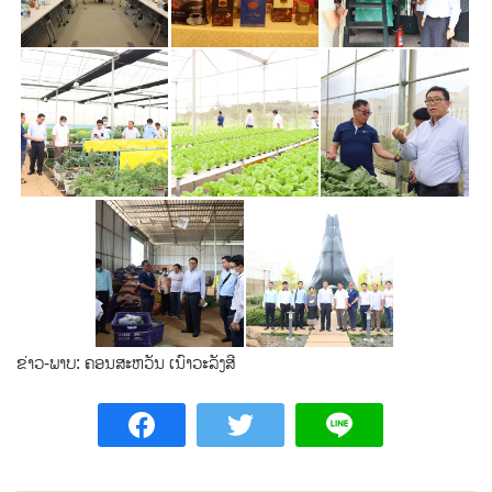
ຂ່າວ-ພາບ: ຄອນສະຫວັນ ເນົາວະລັງສີ