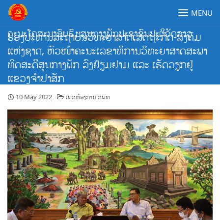
Skip
MENU
to
content
ຄະນະໂຄສະນາອົບຮົມສູນກາງພັກປະຊາຊົນປະຕິວັດລາວ
ຮອງປະທານສະຖາບັນວິທະຍາສາດເສດຖະກິດ-ສັງຄົມ
ແຫ່ງຊາດ, ຫົວໜ້າຄະນະເລຂາທິການວິທະຍາສາດສະພາ
ທິດສະດີສູນກາງພັກ ລົງຢ້ຽມຢາມ ແລະ ເຮັດວຽກຢູ່
ແຂວງຈຳປາສັກ
10 May 2022
ເພສຫ້ອງການ ສພທ