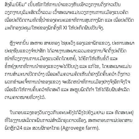
ສັງຄົມນິຍົມ” ເນັ້ນໜັກໃຫ້ການນຳແຂວງຫັນເອົາວຽກງານດ່ັງກ່າວເປັນ
ວຽກງານບຸລິມະສິດເວົ້າລວມ ເວົ້າສະເພາະແມ່ນວຽກງານການເມືອງແນວຄິດ
ເພື່ອປະຕິບັດຕາມທິດຊີ້ນຳຂອງຄະນະເລຂາທິການສູນກາງພັກ ແລະ ເພື່ອປະຕິບັດ
ມະຕິກອງປະຊຸມໃຫຍ່ຂອງພັກຄັ້ງທີ XI ໃຫ້ປະກົດຜົນເປັນຈິງ.
ຫຼັງຈາກນັ້ນ ສະຫາຍ ສາຍທອງ ໄຊຍະວົງ ຮອງເລຂາພັກແຂວງ, ປະທານສະພາ
ປະຊາຊົນແຂວງຈຳປາສັກ ໄດ້ລາຍງານສະພາບລວມຂອງການຈັດຕັ້ງປະຕິບັດ
ໜ້າທີ່ວຽກງານການເມືອງແນວຄິດໂດຍຫຍໍ້, ໄດ້ຍົກໃຫ້ເຫັນຂໍ້ດີ ແລະ
ຂໍ້ຫຍຸ້ງຍາກທີ່ການນຳຂອງແຂວງຈະໄດ້ປັບປຸງ ແລະ ແກ້ໄຂ, ໂດຍສະເພາະແມ່ນ
ການສຳມະນາເປີດກວ້າງ ເພື່ອລະດົມຄວາມຄິດເຫັນຕໍ່ຮ່າງບົດຄົ້ນຄວ້າ ດັ່ງກ່າວ
ພວກຂ້າພະເຈົ້າການນຳຂອງແຂວງ ຈະເຮັດຫນ້າທີ່ການເມືອງຢ່າງຈິງອົກຈິງໃຈ
ເພື່ອເຮັດໃຫ້ການຄົ້ນຄວ້າທິດສະດີ ແລະ ສະຫຼຸບພຶດຕິກຳ ໃຫ້ໄດ້ຮັບຜົນສຳເລັດ
ຕາມຄາດໝາຍທີ່ວາງໄວ້.
ໃນຕອນແລງຂອງວັນດຽວກັນຄະນະຍັງໄດ້ລົງໄປຢ້ຽມຢາມ ແລະ ທັດສະນະຢູ່
ທີ່ໂຮງງານຜະລິດຕະພັນກາເຟສຳເລັດຮູບດາວເຮືອງ, ສະຫະກອນກາເຟປອດສານ
ພິດຫຼັກ24 ແລະ ສວນຜັກອາໂກຣ (Agrovege farm).