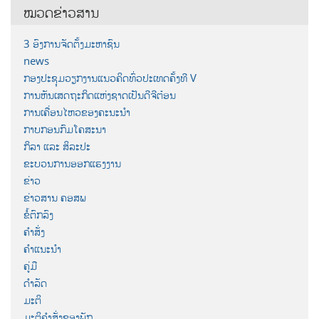
ໝວດຂ່າວສານ
3 ອົງການຈັດຕັ້ງມະຫາຊົນ
news
ກອງປະຊຸມວຽກງານແນວຄິດທົ່ວປະເທດຄັ້ງທີ V
ການຫັນເສດຖະກິດແຫ່ງຊາດເປັນດີຈີຕ໋ອນ
ການເຄື່ອນໄຫວຂອງຄະນະນຳ
ກາບກອນກົມໂຄສະນາ
ກິລາ ແລະ ສິລະປະ
ຂະບວນການອອກແຮງງານ
ຂ່າວ
ຂ່າວສານ ຄອສພ
ຂໍ້ຕົກລົງ
ຄຳສັ່ງ
ຄຳແນະນຳ
ຄູ່ມື
ດຳລັດ
ມະຕິ
ມະຕິຄຳສັ່ງຂອງພັກ