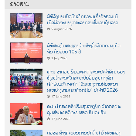
ຂ່າວສານ
ພິທີລົງນາມບົດບັນທຶກຄວາມເຂົ້າໃຈຮ່ວມມື
ເພື່ອພັດທະນາບຸກຄະລາກອນສື່ມວນຊົນລາວ
5 August 2026
ພິທີສະເຫຼີມສະຫຼອງ ວັນສ້າງຕັ້ງພັກກອມມູນິດ
ຈີນ ຄົບຮອບ 105 ປີ
3 July 2026
ທ່ານ ສາຄອນ ພົມມະລາດ ຄະນະປະຈໍາພັກ, ຮອງ
ຫົວໜ້າຄະນະໂຄສະນາອົບຮົມສູນກາງພັກ
ເຂົ້າຮ່ວມກິດຈະກຳ “ວັນແຫ່ງການສົນທະນາ
ລະຫວ່າງອາລະຍະທຳສາກົນ” ປະຈຳປີ 2026
17 June 2026
ຄະນະໂຄສະນາອົບຮົມສູນກາງພັກ ເປີດກອງປະ
ຊຸມສຳມະນາວິທະຍາສາດ ສຶ່ມວນຊົນ
17 June 2026
ຄອສພ ສ້າງຂະບວນການປູກຕົ້ນໄມ້ ສະຫລອງ