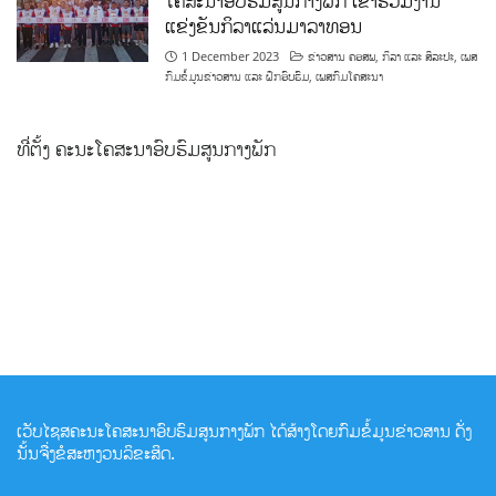
ໂຄສະນາອົບຮົມສູນກາງພັກ ເຂົ້າຮ່ວມງານ
ແຂ່ງຂັນກິລາແລ່ນມາລາທອນ
1 December 2023
ຂ່າວສານ ຄອສພ
,
ກິລາ ແລະ ສິລະປະ
,
ເພສ
ກົມຂໍ້ມູນຂ່າວສານ ແລະ ຝຶກອົບຮົມ
,
ເພສກົມໂຄສະນາ
ທີ່ຕັ້ງ ຄະນະໂຄສະນາອົບຮົມສູນກາງພັກ
ເວັບໄຊສຄະນະໂຄສະນາອົບຮົມສູນກາງພັກ ໄດ້ສ້າງໂດຍກົມຂໍ້ມູນຂ່າວສານ ດັ່ງ
ນັ້ນຈື່ງຂໍສະຫງວນລິຂະສິດ.