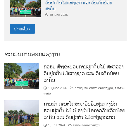
ວັນປູກຕົ້ນໄມ້ແຫ່ງຊາດ ແລະ ວັນເດັກນ້ອຍ
ສາກົນ
10 June 2026
ອ່ານເພີ່ມ
ຂະບວນການອອກແຮງງານ
ຄອສພ ສ້າງຂະບວນການປູກຕົ້ນໄມ້ ສະຫລອງ
ວັນປູກຕົ້ນໄມ້ແຫ່ງຊາດ ແລະ ວັນເດັກນ້ອຍ
ສາກົນ
10 June 2026
news
,
ຂະບວນການອອກແຮງງານ
,
ຂ່າວສານ
ຄອສພ
ການນໍາ ຄະນະໂຄສະນາອົບຮົມສູນກາງພັກ
ຮ່ວມປູກຕົ້ນໄມ້ ເນື່ອງໃນໂອກາດວັນເດັກນ້ອຍ
ສາກົນ ແລະ ວັນປູກຕົ້ນໄມ້ແຫ່ງຊາດລາວ
1 June 2024
ຂະບວນການອອກແຮງງານ