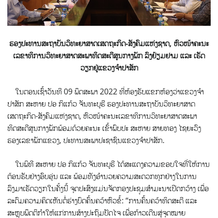
ຮອງປະທານສະຖາບັນວິທະຍາສາດເສດຖະກິດ-ສັງຄົມແຫ່ງຊາດ
,
ຫົວໜ້າຄະນະ
ເລຂາທິການວິທະຍາສາດສະພາທິດສະດີສູນກາງພັກ
ລົງຢ້ຽມຢາມ ແລະ ເຮັດ
ວຽກຢູ່ແຂວງຈຳປາສັກ
ໃນຕອນເຊົ້າວັນທີ 09 ພຶດສະພາ 2022 ທີ່ຫ້ອງຮັບແຂກຫ້ອງວ່າແຂວງຈຳ
ປາສັກ ສະຫາຍ ປອ ກິແກ້ວ ຈັນທະບູຣີ ຮອງປະທານສະຖາບັນວິທະຍາສາດ
ເສດຖະກິດ-ສັງຄົມແຫ່ງຊາດ, ຫົວໜ້າຄະນະເລຂາທິການວິທະຍາສາດສະພາ
ທິດສະດີສູນກາງພັກພ້ອມດ້ວຍຄະນະ
ເຂົ້າພົບປະ ສະຫາຍ ສາຍທອງ ໄຊຍະວົງ
ຮອງເລຂາພັກແຂວງ, ປະທານສະພາປະຊາຊົນແຂວງຈຳປາສັກ.
ໃນພິທີ ສະຫາຍ ປອ ກິແກ້ວ ຈັນທະບູຣີ ໄດ້ສະແດງຄວາມຂອບໃຈທີ່ໃຫ້ການ
ຕ້ອນຮັບຢ່າງອົບອຸ່ນ ແລະ ພ້ອມທັງອຳນວຍຄວາມສະດວກທຸກຢ່າງໃນການ
ລົງມາເຮັດວຽກໃນຄັ້ງນີ້ ຈຸດປະສົງແມ່ນຈັດກອງປະຊຸມສຳມະນາເປີດກວ້າງ ເພື່ອ
ລະດົມຄວາມຄິດເຫັນຕໍ່ຮ່າງບົດຄົ້ນຄວ້າຫົວຂໍ້: “ການຄົ້ນຄວ້າທິດສະດີ ແລະ
ສະຫຼຸບພຶດຕິກຳໃຫ້ແກ່ການສ້າງປະຖົມປັດໄຈ ເພື່ອກ້າວເດີນສູ່ຈຸດໝາຍ