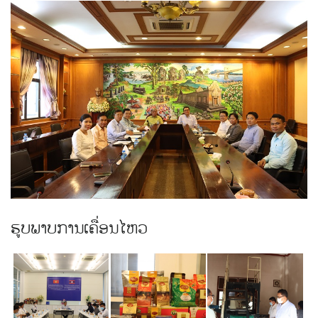
ຮູບພາບການເຄື່ອນໄຫວ