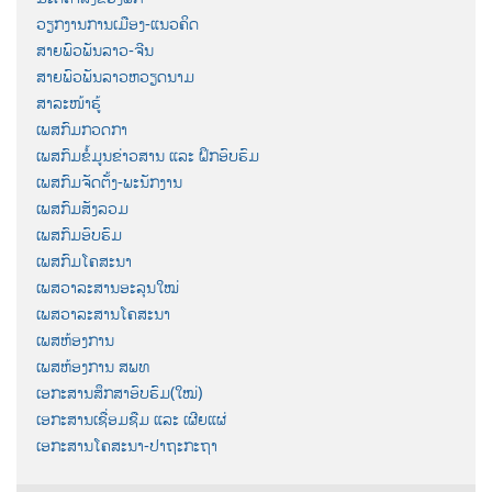
ວຽກງານການເມືອງ-ແນວຄິດ
ສາຍພົວພັນລາວ-ຈີນ
ສາຍພົວພັນລາວຫວຽດນາມ
ສາລະໜ້າຮູ້
ເພສກົມກວດກາ
ເພສກົມຂໍ້ມູນຂ່າວສານ ແລະ ຝຶກອົບຮົມ
ເພສກົມຈັດຕັ້ງ-ພະນັກງານ
ເພສກົມສັງລວມ
ເພສກົມອົບຮົມ
ເພສກົມໂຄສະນາ
ເພສວາລະສານອະລຸນໃໝ່
ເພສວາລະສານໂຄສະນາ
ເພສຫ້ອງການ
ເພສຫ້ອງການ ສພທ
ເອກະສານສຶກສາອົບຮົມ(ໃໝ່)
ເອກະສານເຊື່ອມຊືມ ແລະ ເຜີຍແຜ່
ເອກະສານໂຄສະນາ-ປາຖະກະຖາ