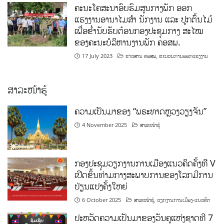
ຄະນະໂຄສະນາອົບຮົມສູນກາງພັກ ອອກ
ແຮງງານອານາໄມສໍາ ນັກງານ ແລະ ປູກຕົ້ນໄມ້
ເພື່ອຂໍ່ານັບຮັບຕ້ອນກອງປະຊຸມກາງ ສະໄໝ
ຂອງຄະນະບໍລິຫານງານພັກ ຄອສພ.
17 July 2023
ຂ່າວສານ ຄອສພ
,
ຂະບວນການອອກແຮງງານ
ສາລະໜ້າຮູ້
ຄວາມເປັນມາຂອງ “ພຣະທາດຫຼວງວຽງຈັນ”
4 November 2025
ສາລະໜ້າຮູ້
ກອງປະຊຸມວຽກງານການເມືອງແນວຄິດຄັ້ງທີ V
ເປີດຂຶ້ນທ່າມກາງສະພາບການຂອງໂລກມີການ
ປ່ຽນແປງຄັ້ງໃຫຍ່
6 October 2025
ສາລະໜ້າຮູ້
,
ວຽກງານການເມືອງ-ແນວຄິດ
ປະຫວັດຄວາມເປັນມາຂອງວັນຄູແຫ່ງຊາດທີ 7