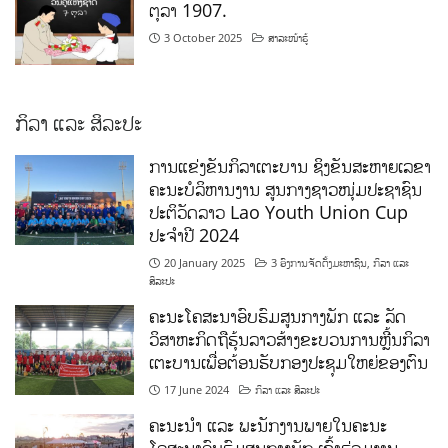
ຕຸລາ 1907.
3 October 2025
ສາລະໜ້າຮູ້
ກິລາ ແລະ ສິລະປະ
ການແຂ່ງຂັນກິລາເຕະບານ ຊິງຂັນສະຫາຍເລຂາ
ຄະນະບໍລິຫານງານ ສູນກາງຊາວໜຸ່ມປະຊາຊົນ
ປະຕິວັດລາວ Lao Youth Union Cup
ປະຈຳປີ 2024
20 January 2025
3 ອົງການຈັດຕັ້ງມະຫາຊົນ
,
ກິລາ ແລະ
ສິລະປະ
ຄະນະໂຄສະນາອົບຮົມສູນກາງພັກ ແລະ ລັດ
ວິສາຫະກິດຖືຮຸ້ນລາວສ້າງຂະບວນການຫຼີ້ນກິລາ
ເຕະບານເພື່ອຕ້ອນຮັບກອງປະຊຸມໃຫຍ່ຂອງຕົນ
17 June 2024
ກິລາ ແລະ ສິລະປະ
ຄະນະນຳ ແລະ ພະນັກງານພາຍໃນຄະນະ