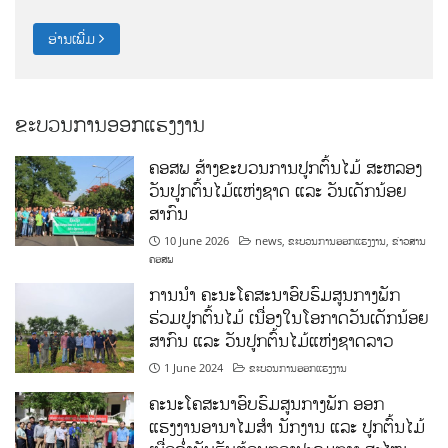
ອ່ານເພີ່ມ
ຂະບວນການອອກແຮງງານ
ຄອສພ ສ້າງຂະບວນການປູກຕົ້ນໄມ້ ສະຫລອງ
ວັນປູກຕົ້ນໄມ້ແຫ່ງຊາດ ແລະ ວັນເດັກນ້ອຍ
ສາກົນ
10 June 2026
news
,
ຂະບວນການອອກແຮງງານ
,
ຂ່າວສານ
ຄອສພ
ການນໍາ ຄະນະໂຄສະນາອົບຮົມສູນກາງພັກ
ຮ່ວມປູກຕົ້ນໄມ້ ເນື່ອງໃນໂອກາດວັນເດັກນ້ອຍ
ສາກົນ ແລະ ວັນປູກຕົ້ນໄມ້ແຫ່ງຊາດລາວ
1 June 2024
ຂະບວນການອອກແຮງງານ
ຄະນະໂຄສະນາອົບຮົມສູນກາງພັກ ອອກ
ແຮງງານອານາໄມສໍາ ນັກງານ ແລະ ປູກຕົ້ນໄມ້