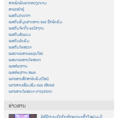
ສາຍພົວພັນລາວຫວຽດນາມ
ສາລະໜ້າຮູ້
ເພສກົມກວດກາ
ເພສກົມຂໍ້ມູນຂ່າວສານ ແລະ ຝຶກອົບຮົມ
ເພສກົມຈັດຕັ້ງ-ພະນັກງານ
ເພສກົມສັງລວມ
ເພສກົມອົບຮົມ
ເພສກົມໂຄສະນາ
ເພສວາລະສານອະລຸນໃໝ່
ເພສວາລະສານໂຄສະນາ
ເພສຫ້ອງການ
ເພສຫ້ອງການ ສພທ
ເອກະສານສຶກສາອົບຮົມ(ໃໝ່)
ເອກະສານເຊື່ອມຊືມ ແລະ ເຜີຍແຜ່
ເອກະສານໂຄສະນາ-ປາຖະກະຖາ
ຂ່າວສານ
ພິທີລົງນາມບົດບັນທຶກຄວາມເຂົ້າໃຈຮ່ວມມື