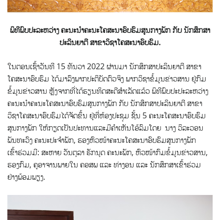
ພິທີພົບປະລະຫວ່າງ ຄະນະນຳຄະນະໂຄສະນາອົບຮົມສູນກາງພັກ ກັບ ນັກສຶກສາ
ປະລິນຍາຕີ ສາຂາວິຊາໂຄສະນາອົບຮົມ.
ໃນຕອນເຊົ້າວັນທີ 15 ທັນວາ 2022 ຜ່ານມາ ນັກສຶກສາປະລິນຍາຕີ ສາຂາ
ໂຄສະນາອົບຮົມ ໄດ້ມາລົງພາກປະຕິບັດຕົວຈິງ ພາກວິຊາຂໍ້ມູນຂ່າວສານ ຢູ່ກົມ
ຂໍ້ມູນຂ່າວສານ
ຫຼັງຈາກທີ່ໄດ້ຮຽນທິດສະດີສໍາເລັດແລ້ວ ພິທີພົບປະປະລະຫວ່າງ
ຄະນະນຳຄະນະໂຄສະນາອົບຮົມສູນກາງພັກ ກັບ ນັກສຶກສາປະລິນຍາຕີ ສາຂາ
ວິຊາໂຄສະນາອົບຮົມໄດ້ຈັດຂຶ້ນ ຢູ່ທີ່ຫ້ອງປະຊຸມ ຊັ້ນ 5 ຄະນະໂຄສະນາອົບຮົມ
ສູນກາງພັກ ໃຫ້ກຽດເປັນປະທານແລະມີຄໍາເຫັນໂອ້ລົມໂດຍ ນາງ ວິລະວອນ
ພັນທະວົງ ຄະນະປະຈໍາພັກ, ຮອງຫົວໜ້າຄະນະໂຄສະນາອົບຮົມສູນກາງພັກ
ເຂົ້າຮ່ວມມີ: ສະຫາຍ ວັນຕຸລາ ຣັກນຸດ ຄະນະພັກ, ຫົວໜ້າກົມຂໍ້ມູນຂ່າວສານ,
ຮອງກົມ, ຄູອາຈານພາຍໃນ ຄອສພ ແລະ ທ່າງອນ ແລະ ນັກສຶກສາເຂົ້າຮ່ວມ
ຢ່າງພ້ອມພຽງ.