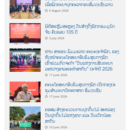
ເພື່ອພັດທະນາບຸກຄະລາກອນສື່ມວນຊົນລາວ
5 August 2026
ພິທີສະເຫຼີມສະຫຼອງ ວັນສ້າງຕັ້ງພັກກອມມູນິດ
ຈີນ ຄົບຮອບ 105 ປີ
3 July 2026
ທ່ານ ສາຄອນ ພົມມະລາດ ຄະນະປະຈໍາພັກ, ຮອງ
ຫົວໜ້າຄະນະໂຄສະນາອົບຮົມສູນກາງພັກ
ເຂົ້າຮ່ວມກິດຈະກຳ “ວັນແຫ່ງການສົນທະນາ
ລະຫວ່າງອາລະຍະທຳສາກົນ” ປະຈຳປີ 2026
17 June 2026
ຄະນະໂຄສະນາອົບຮົມສູນກາງພັກ ເປີດກອງປະ
ຊຸມສຳມະນາວິທະຍາສາດ ສຶ່ມວນຊົນ
17 June 2026
ຄອສພ ສ້າງຂະບວນການປູກຕົ້ນໄມ້ ສະຫລອງ
ວັນປູກຕົ້ນໄມ້ແຫ່ງຊາດ ແລະ ວັນເດັກນ້ອຍ
ສາກົນ
10 June 2026