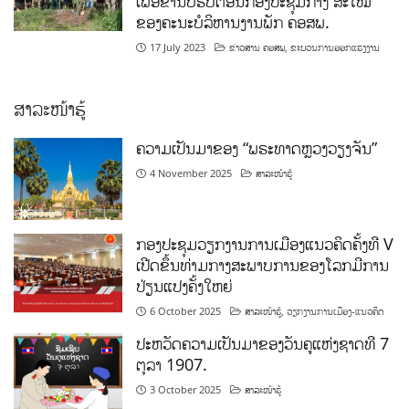
ເພື່ອຂໍ່ານັບຮັບຕ້ອນກອງປະຊຸມກາງ ສະໄໝ
ຂອງຄະນະບໍລິຫານງານພັກ ຄອສພ.
17 July 2023
ຂ່າວສານ ຄອສພ
,
ຂະບວນການອອກແຮງງານ
ສາລະໜ້າຮູ້
ຄວາມເປັນມາຂອງ “ພຣະທາດຫຼວງວຽງຈັນ”
4 November 2025
ສາລະໜ້າຮູ້
ກອງປະຊຸມວຽກງານການເມືອງແນວຄິດຄັ້ງທີ V
ເປີດຂຶ້ນທ່າມກາງສະພາບການຂອງໂລກມີການ
ປ່ຽນແປງຄັ້ງໃຫຍ່
6 October 2025
ສາລະໜ້າຮູ້
,
ວຽກງານການເມືອງ-ແນວຄິດ
ປະຫວັດຄວາມເປັນມາຂອງວັນຄູແຫ່ງຊາດທີ 7
ຕຸລາ 1907.
3 October 2025
ສາລະໜ້າຮູ້