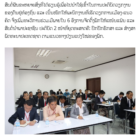
ສືບຕໍ່ຜັນຂະຫຍາຍສີ່ງທີ່ໄດ້ຮຽນຮູ້ເພື່ອໄປນຳໃຊ້ເຂົ້າໃນການປະຕິບັດວຽກງານ
ຂອງຕົນຢູ່ທ້ອງຖິ່ນ ແລະ ເນັ້ນໜັກໃຫ້ພະນັກງານທີ່ເຮັດວຽກການເມືອງ-ແນວ
ຄິດ ຈົ່ງເພີ່ມທະວີການຮ່ວມມືພາຍໃນ 6 ອົງການຈັດຕັ້ງພັກໃຫ້ແໜ້ນແຟ້ນ ແລະ
ສືບຕໍ່ນໍາພາປະຊາຊົນ ປະຕິບັດ 2 ໜ້າທີ່ຍຸດທະສາດຄື: ປົກປັກຮັກສາ ແລະ ສ້າງສາ
ພັດທະນາປະເທດຊາດ ຕາມແນວທາງປ່ຽນແປງໃໝ່ຂອງພັກ.