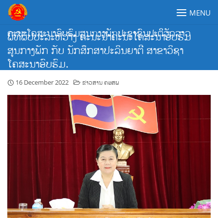
Skip
MENU
to
content
ຄະນະໂຄສະນາອົບຮົມສູນກາງພັກປະຊາຊົນປະຕິວັດລາວ
ພິທີພົບປະລະຫວ່າງ ຄະນະນຳຄະນະໂຄສະນາອົບຮົມ
ສູນກາງພັກ ກັບ ນັກສຶກສາປະລິນຍາຕີ ສາຂາວິຊາ
ໂຄສະນາອົບຮົມ.
16 December 2022
ຂ່າວສານ ຄອສພ