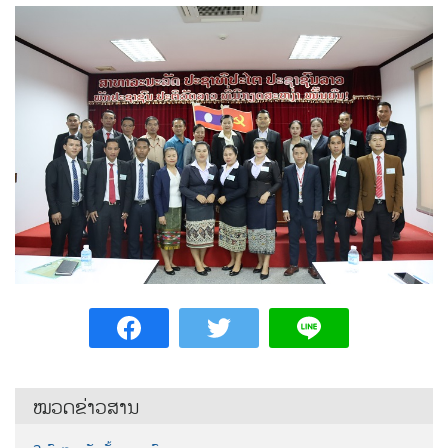
ໝວດຂ່າວສານ