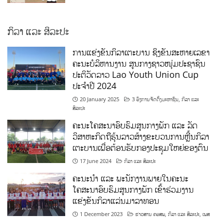
ກິລາ ແລະ ສິລະປະ
ການແຂ່ງຂັນກິລາເຕະບານ ຊິງຂັນສະຫາຍເລຂາ
ຄະນະບໍລິຫານງານ ສູນກາງຊາວໜຸ່ມປະຊາຊົນ
ປະຕິວັດລາວ Lao Youth Union Cup
ປະຈຳປີ 2024
20 January 2025
3 ອົງການຈັດຕັ້ງມະຫາຊົນ
,
ກິລາ ແລະ
ສິລະປະ
ຄະນະໂຄສະນາອົບຮົມສູນກາງພັກ ແລະ ລັດ
ວິສາຫະກິດຖືຮຸ້ນລາວສ້າງຂະບວນການຫຼີ້ນກິລາ
ເຕະບານເພື່ອຕ້ອນຮັບກອງປະຊຸມໃຫຍ່ຂອງຕົນ
17 June 2024
ກິລາ ແລະ ສິລະປະ
ຄະນະນຳ ແລະ ພະນັກງານພາຍໃນຄະນະ
ໂຄສະນາອົບຮົມສູນກາງພັກ ເຂົ້າຮ່ວມງານ
ແຂ່ງຂັນກິລາແລ່ນມາລາທອນ
1 December 2023
ຂ່າວສານ ຄອສພ
,
ກິລາ ແລະ ສິລະປະ
,
ເພສ