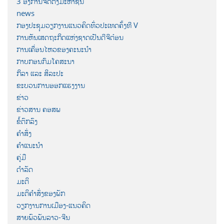
3 ອົງການຈັດຕັ້ງມະຫາຊົນ
news
ກອງປະຊຸມວຽກງານແນວຄິດທົ່ວປະເທດຄັ້ງທີ V
ການຫັນເສດຖະກິດແຫ່ງຊາດເປັນດີຈີຕ໋ອນ
ການເຄື່ອນໄຫວຂອງຄະນະນຳ
ກາບກອນກົມໂຄສະນາ
ກິລາ ແລະ ສິລະປະ
ຂະບວນການອອກແຮງງານ
ຂ່າວ
ຂ່າວສານ ຄອສພ
ຂໍ້ຕົກລົງ
ຄຳສັ່ງ
ຄຳແນະນຳ
ຄູ່ມື
ດຳລັດ
ມະຕິ
ມະຕິຄຳສັ່ງຂອງພັກ
ວຽກງານການເມືອງ-ແນວຄິດ
ສາຍພົວພັນລາວ-ຈີນ