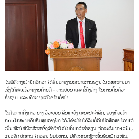
ໃນພິທີຕາງໜ້ານັກສຶກສາ ໄດ້ຂຶ້ນລາຍງານສະພາບການຮຽນໃນໄລຍະຜ່ານມາ
ເຊິ່ງໄດ້ສະເໜິລາຍງານດ້ານດີ – ດ້ານອ່ອນ ແລະ ຂໍ້ຄົງຄ້າງ ໃນການຄົ້ນຄ້ວາ
ຮໍ່າຮຽນ ແລະ ທິດທາງແກ້ໄຂໃນຕໍ່ໜ້າ.
ໃນໂອກາດດັ່ງກ່າວ ນາງ ວິລະວອນ ພັນທະວົງ ຄະນະປະຈໍາພັກ, ຮອງຫົວໜ້າ
ຄະນະໂຄສະ ນາອົບຮົມສູນກາງພັກ ໄດ້ມີຄຳເຫັນໂອ້ລົມຕໍ່ກັບນັກສຶກສາ ໂດຍໄດ້
ເນັ້ນໜັກໃຫ້ນັກສຶກສາຈົ່ງເອົາໃຈໃສ່ໃນຄົ້ນຄວ້າຮ່ຳຮຽນ ທິດສະດີມາກ-ເລນິນ,
ແນວຄິດ ປະທານ ໄກສອນ ພົມວິຫານ, ມີທັດສະນະຫຼັກໝັ້ນອັນໝັກແໜ້ນ,