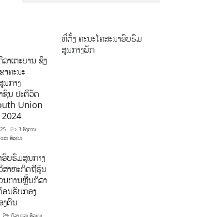
ທີ່ຕັ້ງ ຄະນະໂຄສະນາອົບຮົມ
ສູນກາງພັກ
ິລາເຕະບານ ຊິງ
ລຂາຄະນະ
ສູນກາງ
ຊົນ ປະຕິວັດ
outh Union
ີ 2024
025
3 ອົງການ
 ແລະ ສິລະປະ
ອົບຮົມສູນກາງ
ິສາຫະກິດຖືຮຸ້ນ
ນການຫຼີ້ນກິລາ
ຕ້ອນຮັບກອງ
ອງຕົນ
ກິລາ ແລະ ສິລະປະ