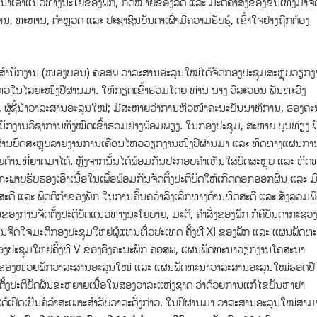
ເອົາແນວທາງນະໂຍຂອງພັກ, ກົດໝາຍຂອງລັດ ແລະ ມະຕິຄໍາສັ່ງຂອງຂັ້ນເທິງມາຈັ
ານ, ທະຫານ, ຕໍາຫຼວດ ແລະ ປະຊາຊົນບັນດາເຜົ່າມີຄວາມຮັບຮູ້,
ເຂົ້າໃຈຢ່າງຖືກຕ້ອງ
ະຊຸມສໍານັກງານ (ໜອງບອນ) ຄອສພ ວາລະສານອະລຸນໃໝ່ໄດ້ຈັດກອງປະຊຸມສະຫຼຸບວຽກງ
ໄຫວໃນໄລຍະໜຶ່ງປີຜ່ານມາ. ໃຫ້ກຽດເຂົ້າຮ່ວມໂດຍ ທ່ານ ນາງ ວິລະວອນ ພັນທະວົງ
 ຜູ້ຊີ້ນໍາວາລະສານອະລຸນໃໝ່; ມີສະຫາຍວ່າການຫົວໜ້າຄະນະບັນນາທິການ, ຮອງຄະ
ກງານວິຊາການທັງໝົດເຂົ້າຮ່ວມຢ່າງພ້ອມພຽງ. ໃນກອງປະຊຸມ, ສະຫາຍ ບຸນທ່ຽງ ພ
ຜ່ານບົດສະຫຼຸບລາຍງານການເຄື່ອນໄຫວວຽກງານໜຶ່ງປີຜ່ານມາ ແລະ ທິດທາງແຜນກາ
ຼາຍດ້ານທີ່ຍາດມາໄດ້. ຫຼັງຈາກນັ້ນໄດ້ພ້ອມກັນປະກອບຄໍາເຫັນໃສ່ບົດສະຫຼຸບ ແລະ ທິດ
ະພາບຮັບຮອງເອົາເນື້ອໃນເພື່ອພ້ອມກັນຈັດຕັ້ງປະຕິບັດໃຫ້ເກີດດອກອອກຜົນ ແລະ ມ
ະດີ ແລະ ພຶດຕິກໍາຂອງພັກ ໃນການຄົ້ນຄວ້າລົງເລິກທາງດ້ານທິດສະດີ ແລະ ສັງລວມພ
ົນຂອງການຈັດຕັ້ງປະຕິບັດແນວທາງນະໂຍບາຍ, ມະຕິ, ຄໍາສັ່ງຂອງພັກ ກໍຄືບັນດາກະຊວງ
ນຈິດໃຈມະຕິກອງປະຊຸມໃຫຍ່ຜູ້ແທນທົ່ວປະເທດ ຄັ້ງທີ XI ຂອງພັກ ແລະ ແຜນພັດທ
ິກອງປະຊຸມໃຫຍ່ຄັ້ງທີ V ຂອງອົງຄະນະພັກ ຄອສພ, ແຜນພັດທະນາວຽກງານໂຄສະນາ
 IX ຂອງໜ່ວຍພັກວາລະສານອະລຸນໃໝ່ ແລະ ແຜນພັດທະນາວາລະສານອະລຸນໃໝ່ຮອດປີ
ຕັ້ງປະຕິບັດຜັນຂະຫຍາຍເນື້ອໃນສອງວາລະແຫ່ງຊາດ ວ່າດ້ວຍການແກ້ໄຂບັນຫາຢາ
ເປີດເປັນຄໍລໍາສະເພາະສຳລັບວາລະດັ່ງກ່າວ. ໃນປີຜ່ານມາ ວາລະສານອະລຸນໃໝ່ສາມ