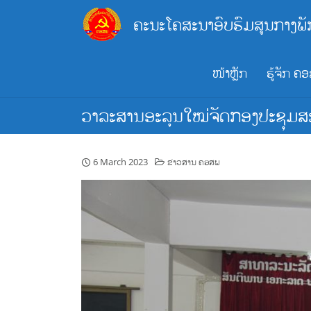
Skip
ຄະນະໂຄສະນາອົບຮົມສູນກາງພັ
to
content
ໜ້າຫຼັກ
ຮູ້ຈັກ ຄ
ວາລະສານອະລຸນໃໝ່ຈັດກອງປະຊຸມສະ
6 March 2023
ຂ່າວສານ ຄອສພ