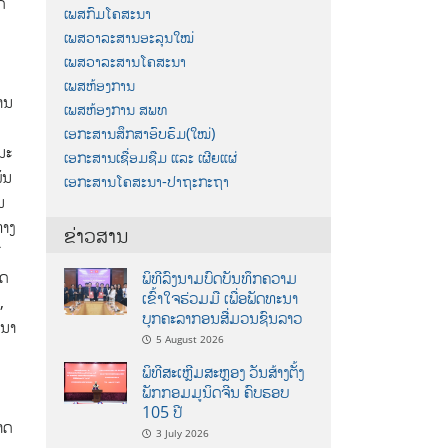
ດ
ເພສກົມໂຄສະນາ
ເພສວາລະສານອະລຸນໃໝ່
ເພສວາລະສານໂຄສະນາ
ເພສຫ້ອງການ
ານ
ເພສຫ້ອງການ ສພທ
ເອກະສານສຶກສາອົບຮົມ(ໃໝ່)
ນະ
ເອກະສານເຊື່ອມຊືມ ແລະ ເຜີຍແຜ່
ັນ
ເອກະສານໂຄສະນາ-ປາຖະກະຖາ
ນ
ທາງ
ຂ່າວສານ
ີ
ຶດ
ພິທີລົງນາມບົດບັນທຶກຄວາມ
ເຂົ້າໃຈຮ່ວມມື ເພື່ອພັດທະນາ
,
ບຸກຄະລາກອນສື່ມວນຊົນລາວ
ະນາ
5 August 2026
ພິທີສະເຫຼີມສະຫຼອງ ວັນສ້າງຕັ້ງ
ພັກກອມມູນິດຈີນ ຄົບຮອບ
105 ປີ
າດ
3 July 2026