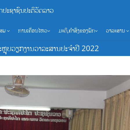
ກປະຊາຊົນປະຕິວັດລາວ
ອສພ
ການເຄື່ອນໄຫວ
ມະຕິ,ຄຳສັ່ງຂອງພັກ
ວາລະສານ
ຫຼຸບວຽກງານວາລະສານປະຈໍາປີ 2022