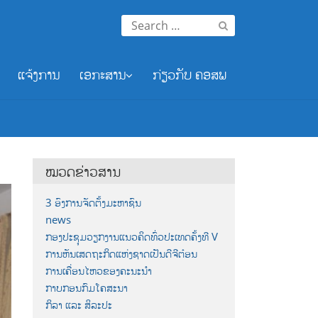
Search
for:
ແຈ້ງການ
ເອກະສານ
ກ່ຽວກັບ ຄອສພ
ໝວດຂ່າວສານ
3 ອົງການຈັດຕັ້ງມະຫາຊົນ
news
ກອງປະຊຸມວຽກງານແນວຄິດທົ່ວປະເທດຄັ້ງທີ V
ການຫັນເສດຖະກິດແຫ່ງຊາດເປັນດີຈີຕ໋ອນ
ການເຄື່ອນໄຫວຂອງຄະນະນຳ
ກາບກອນກົມໂຄສະນາ
ກິລາ ແລະ ສິລະປະ