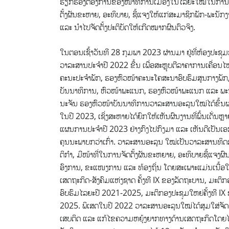
ຮຽກຮ້ອງຕ້ອງການຂອງໜ້າທີ່ການເມືອງໃນໄລຍະໃໝ່ໃນການນໍາ
ຕັ້ງຜັນຂະຫາຍ, ອະທິບາຍ, ຊີ້ແຈງໃຫ້ແກ່ສະມາຊິກພັກ-ພະນັກງ
ແລະ ນໍາໄປຈັດຕັ້ງປະຕິບັດໃຫ້ເກີດໝາກຜົນຕົວຈິງ.
ໃນຕອນເຊົ້າວັນທີ 28 ກຸມພາ 2023 ຜ່ານມາ ຢູ່ທີ່ຫ້ອງປ
ວາລະສານປະຈໍາປີ 2022 ຂື້ນ ເພື່ອສະຫຼຸບຕີລາຄາການເຄື່ອນ
ຄະນະປະຈໍາພັກ, ຮອງຫົວໜ້າຄະນະໂຄສະນາອົບຮົມສູນກາງພັກ,
ບັນນາທິການ, ຫົວໜ້າພະແນກ, ຮອງຫົວໜ້າພະແນກ ແລະ ພະນັ
ນະຈັນ ຮອງຫົວໜ້າບັນນາທິການວາລະສານອະລຸນໃໝ່ໄດ້ຂຶ້ນ
ໃນປີ 2023, ເຊິ່ງສະຫາຍໄດ້ຍົກໃຫ້ເຫັນຜົນງານທີ່ພົ້ນເດັ່ນຫ
ແຜນການປະຈໍາປີ 2023 ຢ່າງກົງໄປກົງມາ ແລະ ເຫັນດີເປັນເອກ
ຄຸນນະພາບກວ່າເກົ່າ. ວາລະສານອະລຸນ ໃໝ່ເປັນວາລະສານທິດສ
ຕິກໍາ, ມີໜ້າທີ່ໃນການຈັດຕັ້ງຜັນຂະຫຍາຍ, ອະທິບາຍຊີ້ແຈງຜ
ອົງການ, ຂະແໜງການ ແລະ ທ້ອງຖິ່ນ ໂດຍສະເພາະແມ່ນເນື້ອໃ
ເສດຖະກິດ-ສັງຄົມແຫ່ງຊາດ ຄັ້ງທີ IX ຂອງລັດຖະບານ, ມະຕ
ອົບຮົມໄລຍະປີ 2021-2025, ມະຕິກອງປະຊຸມໃຫຍ່ຄັ້ງທີ
2025. ພິເສດໃນປີ 2022 ວາລະສານອະລຸນໃໝ່ໄດ້ສຸມໃສ່ຈັດ
ເສບຕິດ ແລະ ແກ້ໄຂຄວາມຫຍຸ້ງຍາກທາງດ້ານເສດຖະກິດໂດຍໄດ້