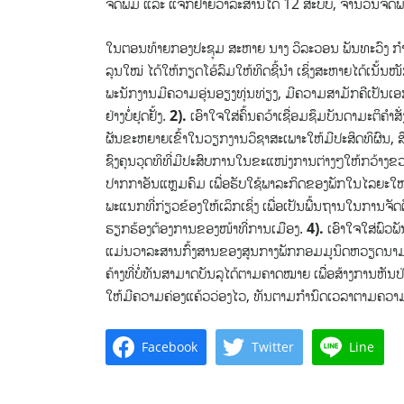
ຈັດພິມ ແລະ ແຈກຢາຍວາລະສານໄດ້ 12 ສະບັບ, ຈຳນວນຈັດພິມ
ໃນຕອນທ້າຍກອງປະຊຸມ ສະຫາຍ ນາງ ວິລະວອນ ພັນທະວົງ ກໍາມ
ລຸນໃໝ່ ໄດ້ໃຫ້ກຽດໂອ້ລົມໃຫ້ທິດຊີ້ນໍາ ເຊິ່ງສະຫາຍໄດ້ເນັ້ນໜັ
ພະນັກງານມີຄວາມອຸ່ນອຽງທຸ່ນທ່ຽງ, ມີຄວາມສາມັກຄີເປັນເອກະ
ຢ່າງບໍ່ຢຸດຢັ້ງ.
2).
ເອົາໃຈໃສ່ຄົ້ນຄວ້າເຊື່ອມຊຶມບັນດາມະຕິຄ
ຜັນຂະຫຍາຍເຂົ້າໃນວຽກງານວິຊາສະເພາະໃຫ້ມີປະສິດທິຜົນ, ສື
ຊົງຄຸນວຸດທິທີ່ມີປະສົບການໃນຂະແໜ່ງການຕ່າງໆໃຫ້ກວ້າງຂວາ
ປາກກາອັນແຫຼມຄົມ ເພື່ອຮັບໃຊ້ພາລະກິດຂອງພັກໃນໄລຍະໃ
ພະແນກທີ່ກ່ຽວຂ້ອງໃຫ້ເລິກເຊິ່ງ ເພື່ອເປັນພື້ນຖານໃນການ
ຮຽກຮ້ອງຕ້ອງການຂອງໜ້າທີ່ການເມືອງ.
4).
ເອົາໃຈໃສ່ພົວ
ແມ່ນວາລະສານກົ້ງສານຂອງສູນກາງພັກກອມມູນິດຫວຽດນາມ,
ຄ້າງທີ່ບໍ່ທັນສາມາດບັນລຸໄດ້ຕາມຄາດໝາຍ ເພື່ອສ້າງການຫ
ໃຫ້ມີຄວາມຄ່ອງແຄ້ວວ່ອງໄວ, ທັນຕາມກໍານົດເວລາຕາມຄວ
Facebook
Twitter
Line