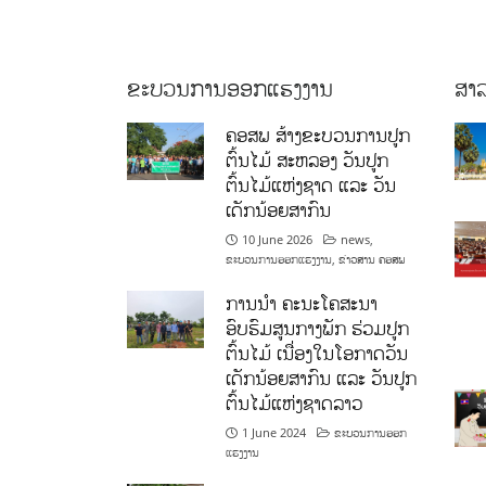
ຂະບວນການອອກແຮງງານ
ສາລ
ຄອສພ ສ້າງຂະບວນການປູກ
ຕົ້ນໄມ້ ສະຫລອງ ວັນປູກ
ຕົ້ນໄມ້ແຫ່ງຊາດ ແລະ ວັນ
ເດັກນ້ອຍສາກົນ
10 June 2026
news
,
ຂະບວນການອອກແຮງງານ
,
ຂ່າວສານ ຄອສພ
ການນໍາ ຄະນະໂຄສະນາ
ອົບຮົມສູນກາງພັກ ຮ່ວມປູກ
ຕົ້ນໄມ້ ເນື່ອງໃນໂອກາດວັນ
ເດັກນ້ອຍສາກົນ ແລະ ວັນປູກ
ຕົ້ນໄມ້ແຫ່ງຊາດລາວ
1 June 2024
ຂະບວນການອອກ
ແຮງງານ