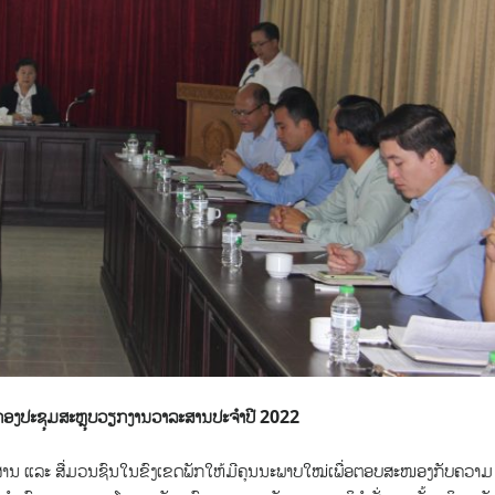
ອງປະຊຸມສະຫຼຸບວຽກງານວາລະສານປະຈໍາປີ 2022
ສານ ແລະ ສື່ມວນຊົນໃນຂົງເຂດພັກໃຫ້ມີຄຸນນະພາບໃໝ່ເພື່ອຕອບສະໜອງກັບຄວາມ