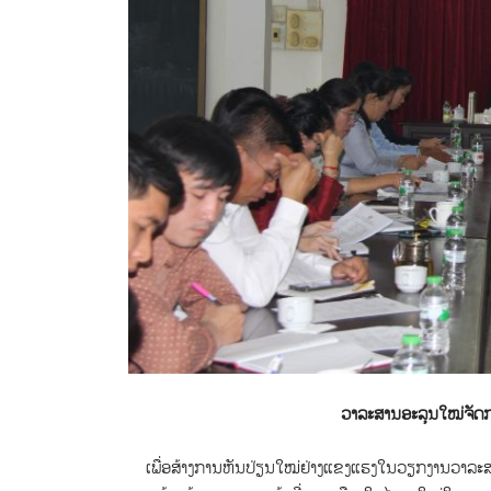
ວາລະສານອະລຸນໃໝ່ຈັດກ
ເພື່ອສ້າງການຫັນປ່ຽນໃໝ່ຢ່າງແຂງແຮງໃນວຽກງານວາລະ