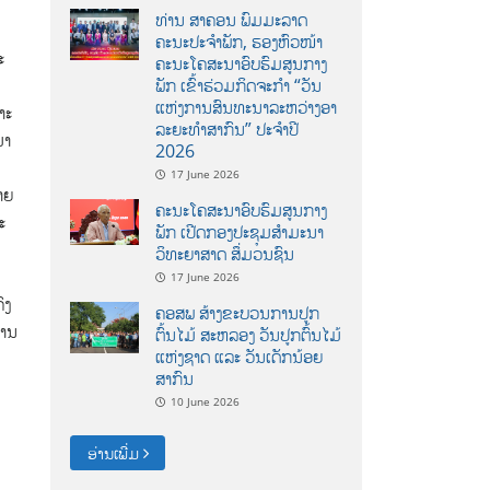
ທ່ານ ສາຄອນ ພົມມະລາດ
ຄະນະປະຈໍາພັກ, ຮອງຫົວໜ້າ
ະ
ຄະນະໂຄສະນາອົບຮົມສູນກາງ
ພັກ ເຂົ້າຮ່ວມກິດຈະກຳ “ວັນ
,
ແຫ່ງການສົນທະນາລະຫວ່າງອາ
າະ
ລະຍະທຳສາກົນ” ປະຈຳປີ
ມາ
2026
17 June 2026
າຍ
ຄະນະໂຄສະນາອົບຮົມສູນກາງ
ະ
ພັກ ເປີດກອງປະຊຸມສຳມະນາ
ວິທະຍາສາດ ສຶ່ມວນຊົນ
17 June 2026
ົງ
ຄອສພ ສ້າງຂະບວນການປູກ
ສານ
ຕົ້ນໄມ້ ສະຫລອງ ວັນປູກຕົ້ນໄມ້
ແຫ່ງຊາດ ແລະ ວັນເດັກນ້ອຍ
ສາກົນ
10 June 2026
ອ່ານເພີ່ມ