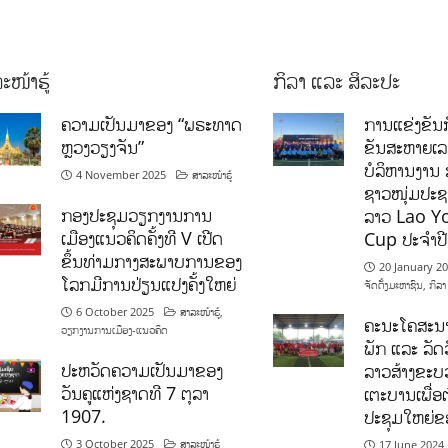
ະໜ້າຮູ້
ກິລາ ແລະ ສິລະປະ
ຄວາມເປັນມາຂອງ “ພຣະທາດ
ການແຂ່ງຂັນກ
ຫຼວງວຽງຈັນ”
ຂັນສະຫາຍເ
ບໍລິຫານງານ 
4 November 2025
ສາລະໜ້າຮູ້
ຊາວໜຸ່ມປະຊາ
ກອງປະຊຸມວຽກງານການ
ລາວ Lao Y
ເມືອງແນວຄິດຄັ້ງທີ V ເປີດ
Cup ປະຈຳປ
ຂຶ້ນທ່າມກາງສະພາບການຂອງ
20 January 2
ໂລກມີການປ່ຽນແປງຄັ້ງໃຫຍ່
ຈັດຕັ້ງມະຫາຊົນ
,
ກິລາ
6 October 2025
ສາລະໜ້າຮູ້
,
ຄະນະໂຄສະນາ
ວຽກງານການເມືອງ-ແນວຄິດ
ພັກ ແລະ ລັດວ
ປະຫວັດຄວາມເປັນມາຂອງ
ລາວສ້າງຂະບວ
ວັນຄູແຫ່ງຊາດທີ 7 ຕຸລາ
ເຕະບານເພື່ອ
1907.
ປະຊຸມໃຫຍ່ຂ
3 October 2025
ສາລະໜ້າຮູ້
17 June 2024