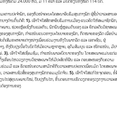
ທັງໝົດມີ 24.000 ຫົວ, ມີ 11 ຄໍລໍາ ແລະ ມີບົດຂຽນທັງໝົດ 114 ບົດ.
ະການປະຈໍາພັກ, ຮອງຫົວໜ້າຄະນະໂຄສະນາອົບຮົມສູນກາງພັກ ຜູ້ຊີ້ນໍາວາລະສານອ
ກບາງດ້ານຕົ້ນຕໍຄື:
1).
ເອົາໃຈໃສ່ສຶກສາອົບຮົມການເມືອງ-ແນວຄິດໃຫ້ສະມາຊິກພັກ
ພາບ, ຊ່ວຍເຫຼືອເຊິ່ງກັນແລະກັນ, ຝຶກຝົນຫຼໍ່ຫຼອມຕົນເອງ ແລະ ຍົກລະດັບວິຊາສະເພ
ໍາສັ່ງຂອງສູນກາງພັກ, ກໍາແໜ້ນແນວທາງນະໂຍບາຍຂອງພັກ, ກົດໝາຍຂອງລັດ ເພື່ອນໍາ
ບຕໍ່ເສີມຂະຫຍາຍຕ່າງໜ່າງເພື່ອນຮ່ວມງານທັງໃນພາກລັດ ແລະ ເອກະຊົນ, ຜູ້
ງ, ທັງປັບປຸງເນື້ອໃນບົດໃຫ້ມີຄວາມຫຼາກຫຼາຍ, ອຸດົມສົມບູນ ແລະ ໜັກແໜ້ນ, ມີປ
ໝ່.
3).
ເອົາໃຈໃສ່ເຊື່ອມຊຶມ, ກໍາແໜ້ນພາລະບົດບາດຂອງຕົນ ໂດຍສະເພາະແມ່ນແຕ່ລ
ຈັດຕັ້ງເຄື່ອນໄຫວວຽກງານວິຊາສະເພາະໃຫ້ມີປະສິດທິຜົນ ແລະ ຕອບສະໜອງກັບຄວາມ
ພັນຮ່ວມມື ແລະ ຮັດແໜ້ນຄວາມສາມັກຄີກັບວາລະສານປະເທດເພື່ອນມິດ ໂດຍສະເພາະ
 ວາລະສານຊິວສື້ຂອງສູນກາງພັກກອມມູນິດຈີນ.
5).
ເອົາໃຈໃສ່ແກ້ໄຂຈຸດອ່ອນ, ຂໍ້ຄ
ັນປ່ຽນໄປສູ່ຄຸນນະພາບໃໝ່, ປັບປຸງກົນໄກ, ຂັ້ນຕອນການເຮັດວຽກຂອງວຽກງານວາລະ
າມຕ້ອງການຂອງ