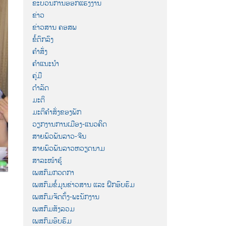
ຂະບວນການອອກແຮງງານ
ຂ່າວ
ຂ່າວສານ ຄອສພ
ຂໍ້ຕົກລົງ
ຄຳສັ່ງ
ຄຳແນະນຳ
ຄູ່ມື
ດຳລັດ
ມະຕິ
ມະຕິຄຳສັ່ງຂອງພັກ
ວຽກງານການເມືອງ-ແນວຄິດ
ສາຍພົວພັນລາວ-ຈີນ
ສາຍພົວພັນລາວຫວຽດນາມ
ສາລະໜ້າຮູ້
ເພສກົມກວດກາ
ເພສກົມຂໍ້ມູນຂ່າວສານ ແລະ ຝຶກອົບຮົມ
ເພສກົມຈັດຕັ້ງ-ພະນັກງານ
ເພສກົມສັງລວມ
ເພສກົມອົບຮົມ