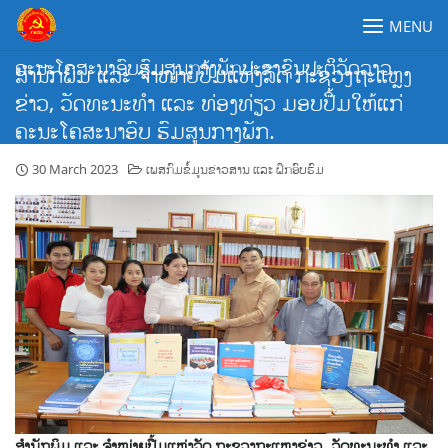
Skip
MENU
to
content
ຄະນະໂຄສະນາອົບຮົມສູນກາງພັກປະຊາຊົນປະຕິວັດລາວ
ສໍານັກພິມ ແລະ ຈໍາໜ່າຍປື້ມແຫ່ງລັດ ກະຊວງຖະແຫຼງ
ຂ່າວ, ວັດທະນະທໍາ ແລະ ທ່ອງທ່ຽວ ມອບປື້ມໃຫ້ແກ່
ຄະນະໂຄສະນາອົບ ຮົມສູນກາງພັກ.
30 March 2023
ເພສກົມຂໍ້ມູນຂ່າວສານ ແລະ ຝຶກອົບຮົມ
ສໍານັກພິມ ແລະ ຈໍາໜ່າຍປື້ມແຫ່ງລັດ ກະຊວງຖະແຫຼງຂ່າວ, ວັດທະນະທໍາ ແລະ