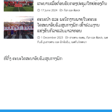
ເຕະບານເພື່ອຕ້ອນຮັບກອງປະຊຸມໃຫຍ່ຂອງຕົນ
17 June 2024
ກິລາ ແລະ ສິລະປະ
ຄະນະນຳ ແລະ ພະນັກງານພາຍໃນຄະນະ
ໂຄສະນາອົບຮົມສູນກາງພັກ ເຂົ້າຮ່ວມງານ
ແຂ່ງຂັນກິລາແລ່ນມາລາທອນ
1 December 2023
ຂ່າວສານ ຄອສພ
,
ກິລາ ແລະ ສິລະປະ
,
ເພສ
ກົມຂໍ້ມູນຂ່າວສານ ແລະ ຝຶກອົບຮົມ
,
ເພສກົມໂຄສະນາ
ທີ່ຕັ້ງ ຄະນະໂຄສະນາອົບຮົມສູນກາງພັກ