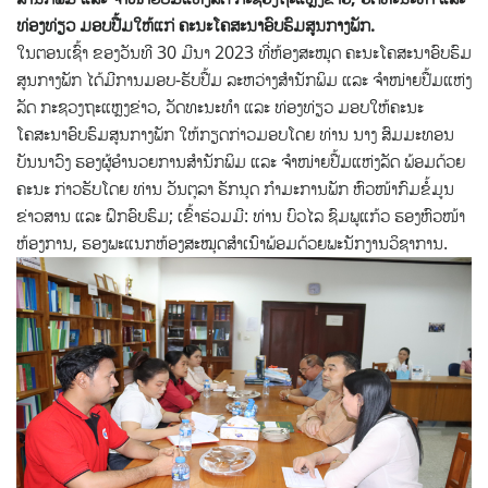
ທ່ອງທ່ຽວ ມອບປື້ມໃຫ້ແກ່ ຄະນະໂຄສະນາອົບຮົມສູນກາງພັກ.
ໃນຕອນເຊົ້າ ຂອງວັນທີ 30 ມີນາ 2023 ທີ່ຫ້ອງສະໝຸດ ຄະນະໂຄສະນາອົບຮົມ
ສູນກາງພັກ ໄດ້ມີການມອບ-ຮັບປື້ມ ລະຫວ່າງສໍານັກພິມ ແລະ ຈໍາໜ່າຍປື້ມແຫ່ງ
ລັດ ກະຊວງຖະແຫຼງຂ່າວ, ວັດທະນະທໍາ ແລະ ທ່ອງທ່ຽວ ມອບໃຫ້ຄະນະ
ໂຄສະນາອົບຮົມສູນກາງພັກ ໃຫ້ກຽດກ່າວມອບໂດຍ ທ່ານ ນາງ ສົມມະທອນ
ບັນນາວົງ ຮອງຜູ້ອໍານວຍການສໍານັກພິມ ແລະ ຈໍາໜ່າຍປື້ມແຫ່ງລັດ ພ້ອມດ້ວຍ
ຄະນະ ກ່າວຮັບໂດຍ ທ່ານ ວັນຕຸລາ ຣັກນຸດ ກໍາມະການພັກ ຫົວໜ້າກົມຂໍ້ມູນ
ຂ່າວສານ ແລະ ຝຶກອົບຮົມ; ເຂົ້າຮ່ວມມີ: ທ່ານ ບົວໄລ ຊົມພູແກ້ວ ຮອງຫົວໜ້າ
ຫ້ອງການ, ຮອງພະແນກຫ້ອງສະໝຸດສໍາເນົາພ້ອມດ້ວຍພະນັກງານວິຊາການ.