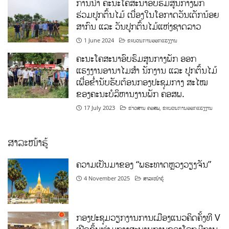
ການນໍາ ຄະນະໂຄສະນາອົບຮົມສູນກາງພັກ
ຮ່ວມປູກຕົ້ນໄມ້ ເນື່ອງໃນໂອກາດວັນເດັກນ້ອຍ
ສາກົນ ແລະ ວັນປູກຕົ້ນໄມ້ແຫ່ງຊາດລາວ
1 June 2024
ຂະບວນການອອກແຮງງານ
ຄະນະໂຄສະນາອົບຮົມສູນກາງພັກ ອອກ
ແຮງງານອານາໄມສໍາ ນັກງານ ແລະ ປູກຕົ້ນໄມ້
ເພື່ອຂໍ່ານັບຮັບຕ້ອນກອງປະຊຸມກາງ ສະໄໝ
ຂອງຄະນະບໍລິຫານງານພັກ ຄອສພ.
17 July 2023
ຂ່າວສານ ຄອສພ
,
ຂະບວນການອອກແຮງງານ
ສາລະໜ້າຮູ້
ຄວາມເປັນມາຂອງ “ພຣະທາດຫຼວງວຽງຈັນ”
4 November 2025
ສາລະໜ້າຮູ້
ກອງປະຊຸມວຽກງານການເມືອງແນວຄິດຄັ້ງທີ V