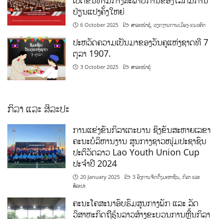
ເປີດຂຶ້ນທ່າມກາງສະພາບການຂອງໂລກມີການ
ປ່ຽນແປງຄັ້ງໃຫຍ່
6 October 2025
ສາລະໜ້າຮູ້
,
ວຽກງານການເມືອງ-ແນວຄິດ
ປະຫວັດຄວາມເປັນມາຂອງວັນຄູແຫ່ງຊາດທີ 7
ຕຸລາ 1907.
3 October 2025
ສາລະໜ້າຮູ້
ກິລາ ແລະ ສິລະປະ
ການແຂ່ງຂັນກິລາເຕະບານ ຊິງຂັນສະຫາຍເລຂາ
ຄະນະບໍລິຫານງານ ສູນກາງຊາວໜຸ່ມປະຊາຊົນ
ປະຕິວັດລາວ Lao Youth Union Cup
ປະຈຳປີ 2024
20 January 2025
3 ອົງການຈັດຕັ້ງມະຫາຊົນ
,
ກິລາ ແລະ
ສິລະປະ
ຄະນະໂຄສະນາອົບຮົມສູນກາງພັກ ແລະ ລັດ
ວິສາຫະກິດຖືຮຸ້ນລາວສ້າງຂະບວນການຫຼີ້ນກິລາ