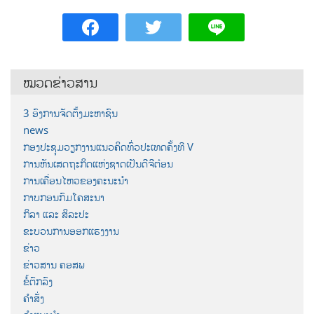
ໝວດຂ່າວສານ
3 ອົງການຈັດຕັ້ງມະຫາຊົນ
news
ກອງປະຊຸມວຽກງານແນວຄິດທົ່ວປະເທດຄັ້ງທີ V
ການຫັນເສດຖະກິດແຫ່ງຊາດເປັນດີຈີຕ໋ອນ
ການເຄື່ອນໄຫວຂອງຄະນະນຳ
ກາບກອນກົມໂຄສະນາ
ກິລາ ແລະ ສິລະປະ
ຂະບວນການອອກແຮງງານ
ຂ່າວ
ຂ່າວສານ ຄອສພ
ຂໍ້ຕົກລົງ
ຄຳສັ່ງ