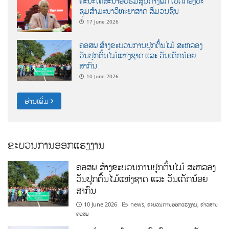
ຄະນະໂຄສະນາອົບຮົມສູນກາງພັກ ເປີດກອງປະ
ຊຸມສຳມະນາວິທະຍາສາດ ສຶ່ມວນຊົນ
17 June 2026
ຄອສພ ສ້າງຂະບວນການປູກຕົ້ນໄມ້ ສະຫລອງ
ວັນປູກຕົ້ນໄມ້ແຫ່ງຊາດ ແລະ ວັນເດັກນ້ອຍ
ສາກົນ
10 June 2026
ອ່ານເພີ່ມ
ຂະບວນການອອກແຮງງານ
ຄອສພ ສ້າງຂະບວນການປູກຕົ້ນໄມ້ ສະຫລອງ
ວັນປູກຕົ້ນໄມ້ແຫ່ງຊາດ ແລະ ວັນເດັກນ້ອຍ
ສາກົນ
10 June 2026
news
,
ຂະບວນການອອກແຮງງານ
,
ຂ່າວສານ
ຄອສພ