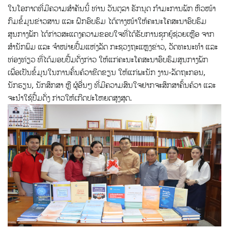
ໃນໂອກາດທີ່ມີຄວາມສຳຄັນນີ້ ທ່ານ ວັນຕຸລາ ຣັກນຸດ ກໍາມະການພັກ ຫົວໜ້າ
ກົມຂໍ້ມູນຂ່າວສານ ແລະ ຝຶກອົບຮົມ ໄດ້ຕາງໜ້າໃຫ້ຄະນະໂຄສະນາອົບຮົມ
ສູນກາງພັກ ໄດ້ກ່າວສະແດງຄວາມຂອບໃຈທີ່ໄດ້ຮັບການຊຸກຍູ້ຊ່ວຍເຫຼືອ ຈາກ
ສໍານັກພິມ ແລະ ຈໍາໜ່າຍປື້ມແຫ່ງລັດ ກະຊວງຖະແຫຼງຂ່າວ, ວັດທະນະທໍາ ແລະ
ທ່ອງທ່ຽວ ທີ່ໄດ້ມອບປື້ມດັ່ງກ່າວ ໃຫ້ແກ່ຄະນະໂຄສະນາອົບຮົມສູນກາງພັກ
ເພື່ອເປັນຂໍ້ມູນໃນການຄົ້ນຄ້ວາຂີດຂຽນ ໃຫ້ແກ່ພະນັກ ງານ-ລັດຖະກອນ,
ນັກຮຽນ, ນັກສຶກສາ ຫຼື ຜູ້ອື່ນໆ ທີ່ມີຄວາມສົນໃຈຢາກຈະສຶກສາຄົ້ນຄ້ວາ ແລະ
ຈະນໍາໃຊ້ປື້ມດັ່ງ ກ່າວໃຫ້ເກີດປະໂຫຍດສູງສຸດ.