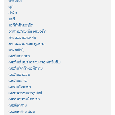
ຄຳແນະນຳ
ຄູ່ມື
ດຳລັດ
ມະຕິ
ມະຕິຄຳສັ່ງຂອງພັກ
ວຽກງານການເມືອງ-ແນວຄິດ
ສາຍພົວພັນລາວ-ຈີນ
ສາຍພົວພັນລາວຫວຽດນາມ
ສາລະໜ້າຮູ້
ເພສກົມກວດກາ
ເພສກົມຂໍ້ມູນຂ່າວສານ ແລະ ຝຶກອົບຮົມ
ເພສກົມຈັດຕັ້ງ-ພະນັກງານ
ເພສກົມສັງລວມ
ເພສກົມອົບຮົມ
ເພສກົມໂຄສະນາ
ເພສວາລະສານອະລຸນໃໝ່
ເພສວາລະສານໂຄສະນາ
ເພສຫ້ອງການ
ເພສຫ້ອງການ ສພທ