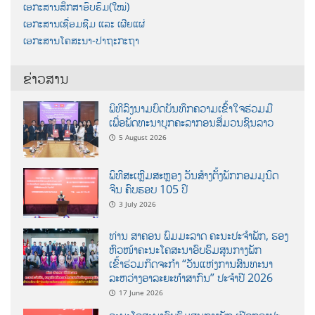
ເອກະສານສຶກສາອົບຮົມ(ໃໝ່)
ເອກະສານເຊື່ອມຊືມ ແລະ ເຜີຍແຜ່
ເອກະສານໂຄສະນາ-ປາຖະກະຖາ
ຂ່າວສານ
ພິທີລົງນາມບົດບັນທຶກຄວາມເຂົ້າໃຈຮ່ວມມື
ເພື່ອພັດທະນາບຸກຄະລາກອນສື່ມວນຊົນລາວ
5 August 2026
ພິທີສະເຫຼີມສະຫຼອງ ວັນສ້າງຕັ້ງພັກກອມມູນິດ
ຈີນ ຄົບຮອບ 105 ປີ
3 July 2026
ທ່ານ ສາຄອນ ພົມມະລາດ ຄະນະປະຈໍາພັກ, ຮອງ
ຫົວໜ້າຄະນະໂຄສະນາອົບຮົມສູນກາງພັກ
ເຂົ້າຮ່ວມກິດຈະກຳ “ວັນແຫ່ງການສົນທະນາ
ລະຫວ່າງອາລະຍະທຳສາກົນ” ປະຈຳປີ 2026
17 June 2026