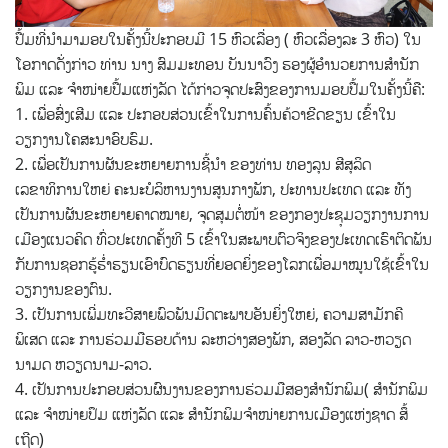
ປື້ມທີ່ນໍາມາມອບໃນຄັ້ງນີ້ປະກອບມີ 15 ຫົວເລື່ອງ ( ຫົວເລື່ອງລະ 3 ຫົວ) ໃນ
ໂອກາດດັ່ງກ່າວ ທ່ານ ນາງ ສົມມະທອນ ບັນນາວົງ ຮອງຜູ້ອໍານວຍການສໍານັກ
ພິມ ແລະ ຈໍາໜ່າຍປື້ມແຫ່ງລັດ ໄດ້ກ່າວຈຸດປະສົງຂອງການມອບປື້ມໃນຄັ້ງນີ້ຄື:
1. ເພື່ອສົ່ງເສີມ ແລະ ປະກອບສ່ວນເຂົ້າໃນການຄົ້ນຄ້ວາຂີດຂຽນ ເຂົ້າໃນ
ວຽກງານໂຄສະນາອົບຮົມ.
2. ເພື່ອເປັນການຜັນຂະຫຍາຍການຊີ້ນໍາ ຂອງທ່ານ ທອງລຸນ ສີສຸລິດ
ເລຂາທິການໃຫຍ່ ຄະນະບໍລິຫານງານສູນກາງພັກ, ປະທານປະເທດ ແລະ ທັງ
ເປັນການຜັນຂະຫຍາຍຄາດໝາຍ, ຈຸດສຸມຕໍ່ໜ້າ ຂອງກອງປະຊຸມວຽກງານການ
ເມືອງແນວຄິດ ທົ່ວປະເທດຄັ້ງທີ 5 ເຂົ້າໃນສະພາບຕົວຈິງຂອງປະເທດເຮົາຕິດພັນ
ກັບການຊອກຮູ້ຮໍ່າຮຽນເອົາບົດຮຽນທີ່ຍອດຍິ່ງຂອງໂລກເພື່ອມາໝູນໃຊ້ເຂົ້າໃນ
ວຽກງານຂອງຕົນ.
3. ເປັນການເພີ່ມທະວີສາຍພົວພັນມິດຕະພາບອັນຍິ່ງໃຫຍ່, ຄວາມສາມັກຄີ
ພິເສດ ແລະ ການຮ່ວມມືຮອບດ້ານ ລະຫວ່າງສອງພັກ, ສອງລັດ ລາວ-ຫວຽດ
ນາມດ ຫວຽດນາມ-ລາວ.
4. ເປັນການປະກອບສ່ວນຜົນງານຂອງການຮ່ວມມືສອງສໍານັກພິມ( ສໍານັກພິມ
ແລະ ຈໍາໜ່າຍປຶມ ແຫ່ງລັດ ແລະ ສໍານັກພິມຈໍາໜ່າຍການເມືອງແຫ່ງຊາດ ສຶ້
ເຖີດ)